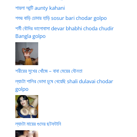
শায়লা আন্টি aunty kahani
শশুর বাড়ি চোদার হাড়ি sosur bari chodar golpo
শর্মী বৌদির ভালোবাসা devar bhabhi choda chudir
Bangla golpo
শরীরের সুখের খোঁজে – বাবা মেয়ের যৌনতা
ল্যাংটা শালির ভোদা চুষে খেয়েছি shali dulavai chodar
golpo
ল্যাংটা মায়ের গুদের ছটফটানি