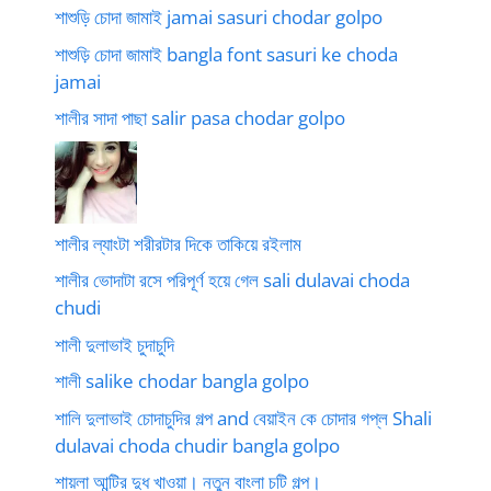
শাশুড়ি চোদা জামাই jamai sasuri chodar golpo
শাশুড়ি চোদা জামাই bangla font sasuri ke choda
jamai
শালীর সাদা পাছা salir pasa chodar golpo
শালীর ল্যাংটা শরীরটার দিকে তাকিয়ে রইলাম
শালীর ভোদাটা রসে পরিপূর্ণ হয়ে গেল sali dulavai choda
chudi
শালী দুলাভাই চুদাচুদি
শালী salike chodar bangla golpo
শালি দুলাভাই চোদাচুদির গল্প and বেয়াইন কে চোদার গপ্ল Shali
dulavai choda chudir bangla golpo
শায়লা আন্টির দুধ খাওয়া। নতুন বাংলা চটি গল্প।