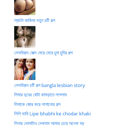
ল্যাংটা কাকিমা নতুন চটি গল্প
লেসবিয়ান সেক্স মেয়ে মেয়ে চুদা চুদির গল্প
লেসবিয়ান চটি গল্প bangla lesbian story
লিমার দুধের বোটা কামড়াতে লাগলাম
লিমাকে জোর করে লাগানোর গল্প
লিপি ভাবি Lipe bhabhi ke chodar khaki
লিনার ভোদাটাও দেখলাম আমার চেয়ে অনেক বড়