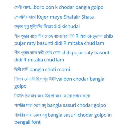
শেলী আপা…boro bon k chodar bangla golpo
শেফালির সাথে Kejer meye Shafalir Shata
শুভ্রর নুনু মুন্নিদির ভিতরেdidikichudai
শীব পুজার রাতে শীব সেজে বাসোন্তি দিদি R মিতা কে চুদলাম shib
pujar raty basunti didi R mitaka chud lam
শীব পুজার রাতে কচী মেয়ে চোদা shib pujar raty basunti
didi R mitaka chud lam
শিল্পী মামী bangla choti mami
শিলার ভোদাটা ছিল খুব টাইটvai bon chodar bangla
golpo
শিউলি চিতকার করে উঠলো করো আরো জোরে করো
শাশুরির সারা দেহে মধু bangla sasuri chodar golpo
শাশুরির সারা দেহর মধু bangla sasuri chodar golpo in
bengali font