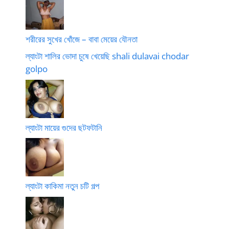
শরীরের সুখের খোঁজে – বাবা মেয়ের যৌনতা
ল্যাংটা শালির ভোদা চুষে খেয়েছি shali dulavai chodar
golpo
ল্যাংটা মায়ের গুদের ছটফটানি
ল্যাংটা কাকিমা নতুন চটি গল্প