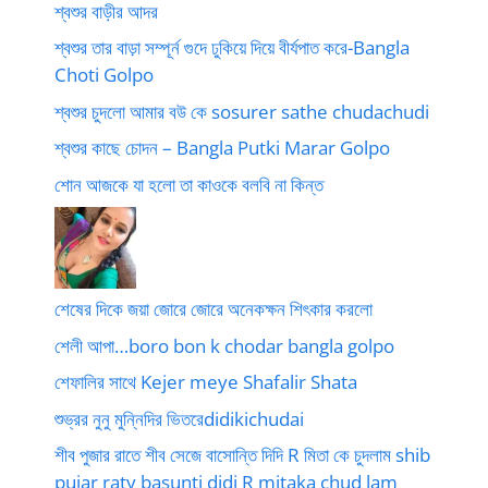
শ্বশুর বাড়ীর আদর
শ্বশুর তার বাড়া সম্পূর্ন গুদে ঢুকিয়ে দিয়ে বীর্যপাত করে-Bangla
Choti Golpo
শ্বশুর চুদলো আমার বউ কে sosurer sathe chudachudi
শ্বশুর কাছে চোদন – Bangla Putki Marar Golpo
শোন আজকে যা হলো তা কাওকে বলবি না কিন্ত
শেষের দিকে জয়া জোরে জোরে অনেকক্ষন শিৎকার করলো
শেলী আপা…boro bon k chodar bangla golpo
শেফালির সাথে Kejer meye Shafalir Shata
শুভ্রর নুনু মুন্নিদির ভিতরেdidikichudai
শীব পুজার রাতে শীব সেজে বাসোন্তি দিদি R মিতা কে চুদলাম shib
pujar raty basunti didi R mitaka chud lam