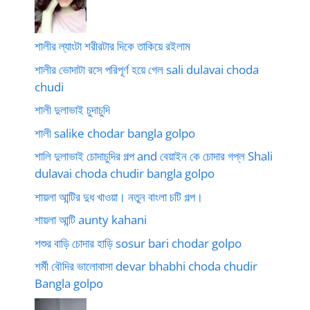
শালীর ল্যাংটা শরীরটার দিকে তাকিয়ে রইলাম
শালীর ভোদাটা রসে পরিপূর্ণ হয়ে গেল sali dulavai choda
chudi
শালী দুলাভাই চুদাচুদি
শালী salike chodar bangla golpo
শালি দুলাভাই চোদাচুদির গল্প and বেয়াইন কে চোদার গপ্ল Shali
dulavai choda chudir bangla golpo
শায়লা আন্টির দুধ খাওয়া। নতুন বাংলা চটি গল্প।
শায়লা আন্টি aunty kahani
শশুর বাড়ি চোদার হাড়ি sosur bari chodar golpo
শর্মী বৌদির ভালোবাসা devar bhabhi choda chudir
Bangla golpo