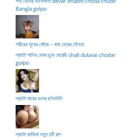
শর্মী বৌদির ভালোবাসা devar bhabhi choda chudir
Bangla golpo
শরীরের সুখের খোঁজে – বাবা মেয়ের যৌনতা
ল্যাংটা শালির ভোদা চুষে খেয়েছি shali dulavai chodar
golpo
ল্যাংটা মায়ের গুদের ছটফটানি
ল্যাংটা কাকিমা নতুন চটি গল্প