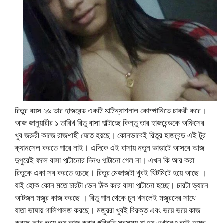
রিতুর বয়স ২৬ তার হাজবেন্ড একটি মাল্টিন্যাশনাল কোম্পানিতে চাকরী করে।
আজ জানুয়ারীর ১ তারিখ রিতু বাসা পাল্টাচ্ছে কিন্তু তার হাজবেন্ডকে অফিসের
খুব জরুরী কাজে রাজশাহী যেতে হয়ছে। কোনভাবেই রিতুর হাজবেন্ড এই টুর
ক্যানসেল করতে পারে নাই। এদিকে এই বাসায় নতুন ভাড়াটে আসবে আজ
দুপুরেই ফলে বাসা পাল্টানোর দিনও পাল্টানো গেল না। এখন কি আর করা
রিতুকে একা সব করতে হচছে। রিতুর মেজাজটা খুবই খিটমিটে হয়ে আছে ।
যাই হোক কোন মতে চারটা ভেন ঠিক করে বাসা পাল্টানো হচ্ছে। চারটা ভ্যানে
আটজন মজুর কাজ করছে । রিতু পান থেকে চুন খসলেই মজুরদের সাথে
যাতা ভাষায় গালিগালজ করছে। মজুররা খুবই বিরক্ত এবং ভয়ে ভয়ে কাজ
করছে আর ভয়ে ভয় কাজ করার পরিনতি সবসময় যা হয় এখানেও তাই হচ্ছে