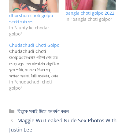
bangla choti golpo 2022
dhorshon choti golpo
In "bangla choti golpo"
গনধর্ষণ করার গল্প
In "aunty ke chodar
golpo"
Chudachudi Choti Golpo
Chudachudi Choti
Golpoএইচএসসি পরীক্ষা শেষ হয়ে
গেছে৷ তবুও যেন ভালবাসার মানুষটিকে
খুজে পাচ্ছি না৷ মনের ভিতর শুধু
অশান্ত জ্বালা, বৈরি মনোভাব, কোন
কাজে যেন মন বসে না৷ অনেক মেয়েকে
In "chudachudi choti
পছন্দ করি৷ কিন্তু প্রস্তাব দিতে পারি
golpo"
না৷ জীবনে কি প্রেম ভালবাসা আসবে
না?যদিও বা কখনো আসে কিভাবে
আমি তাকে গ্রহণ করব৷…
Categories
রিতুকে সবাই মিলে গনধর্ষণ করল
Maggie Wu Leaked Nude Sex Photos With
Justin Lee