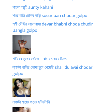
শায়লা আন্টি aunty kahani
শশুর বাড়ি চোদার হাড়ি sosur bari chodar golpo
শর্মী বৌদির ভালোবাসা devar bhabhi choda chudir
Bangla golpo
শরীরের সুখের খোঁজে – বাবা মেয়ের যৌনতা
ল্যাংটা শালির ভোদা চুষে খেয়েছি shali dulavai chodar
golpo
ল্যাংটা মায়ের গুদের ছটফটানি