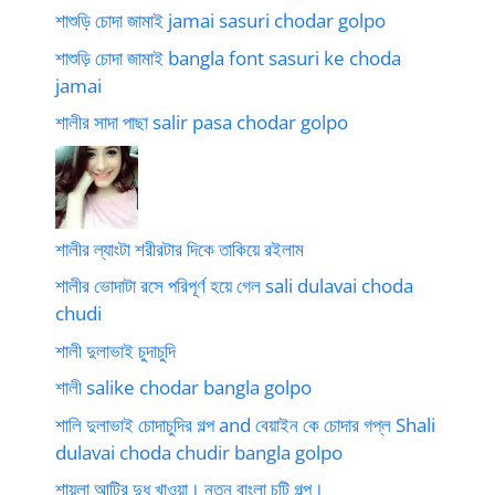
শাশুড়ি চোদা জামাই jamai sasuri chodar golpo
শাশুড়ি চোদা জামাই bangla font sasuri ke choda
jamai
শালীর সাদা পাছা salir pasa chodar golpo
শালীর ল্যাংটা শরীরটার দিকে তাকিয়ে রইলাম
শালীর ভোদাটা রসে পরিপূর্ণ হয়ে গেল sali dulavai choda
chudi
শালী দুলাভাই চুদাচুদি
শালী salike chodar bangla golpo
শালি দুলাভাই চোদাচুদির গল্প and বেয়াইন কে চোদার গপ্ল Shali
dulavai choda chudir bangla golpo
শায়লা আন্টির দুধ খাওয়া। নতুন বাংলা চটি গল্প।