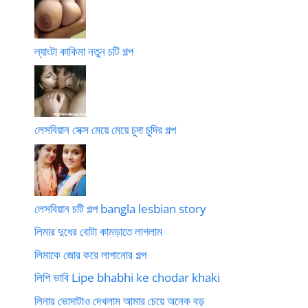
ল্যাংটা কাকিমা নতুন চটি গল্প
লেসবিয়ান সেক্স মেয়ে মেয়ে চুদা চুদির গল্প
লেসবিয়ান চটি গল্প bangla lesbian story
লিমার দুধের বোটা কামড়াতে লাগলাম
লিমাকে জোর করে লাগানোর গল্প
লিপি ভাবি Lipe bhabhi ke chodar khaki
লিনার ভোদাটাও দেখলাম আমার চেয়ে অনেক বড়