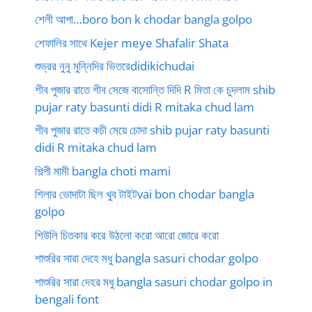
শেলী আপা…boro bon k chodar bangla golpo
শেফালির সাথে Kejer meye Shafalir Shata
শুভ্রর নুনু মুন্নিদির ভিতরেdidikichudai
শীব পুজার রাতে শীব সেজে বাসোন্তি দিদি R মিতা কে চুদলাম shib
pujar raty basunti didi R mitaka chud lam
শীব পুজার রাতে কচী মেয়ে চোদা shib pujar raty basunti
didi R mitaka chud lam
শিল্পী মামী bangla choti mami
শিলার ভোদাটা ছিল খুব টাইটvai bon chodar bangla
golpo
শিউলি চিতকার করে উঠলো করো আরো জোরে করো
শাশুরির সারা দেহে মধু bangla sasuri chodar golpo
শাশুরির সারা দেহর মধু bangla sasuri chodar golpo in
bengali font