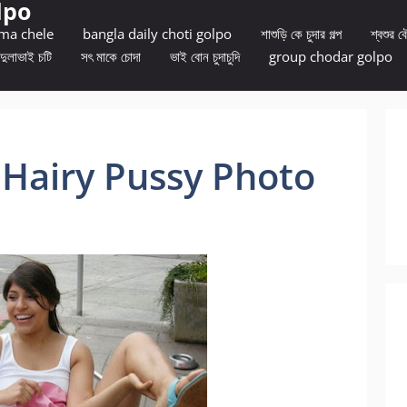
lpo
 ma chele
bangla daily choti golpo
শাশুড়ি কে চুদার গল্প
শ্বশুর বৌ
দুলাভাই চটি
সৎ মাকে চোদা
ভাই বোন চুদাচুদি
group chodar golpo
s Hairy Pussy Photo