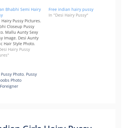
ian Bhabhi Semi Hairy
Free indian hairy pussy
sy
In "Desi Hairy Pussy"
 Hairy Pussy Pictures.
bhi Closeup Pussy
o. Mallu Aunty Sexy
sy Image. Desi Aunty
c Hair Style Photo.
Desi Hairy Pussy
ures"
y Pussy Photo
,
Pussy
 Boobs Photo
 Foreigner