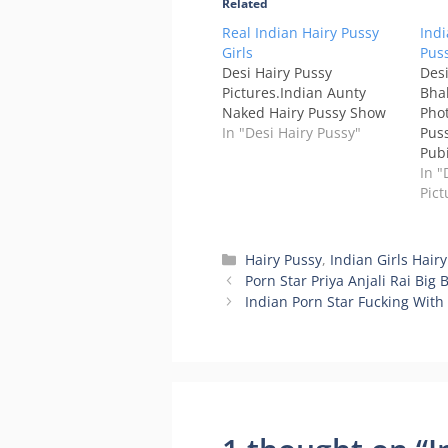
Related
Real Indian Hairy Pussy
Ind
Girls
Pus
Desi Hairy Pussy
Desi
Pictures.Indian Aunty
Bha
Naked Hairy Pussy Show
Phot
In "Desi Hairy Pussy"
Pus
Pubi
In "
Pict
Categories
Hairy Pussy
,
Indian Girls Hair
Porn Star Priya Anjali Rai Big
Indian Porn Star Fucking With