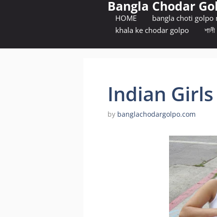
Bangla Chodar Go
Skip
to
HOME
bangla choti golpo
content
khala ke chodar golpo
শালী 
Indian Girl
by
banglachodargolpo.com