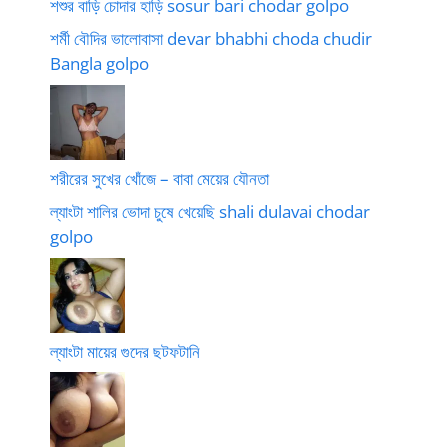
শশুর বাড়ি চোদার হাড়ি sosur bari chodar golpo
শর্মী বৌদির ভালোবাসা devar bhabhi choda chudir
Bangla golpo
শরীরের সুখের খোঁজে – বাবা মেয়ের যৌনতা
ল্যাংটা শালির ভোদা চুষে খেয়েছি shali dulavai chodar
golpo
ল্যাংটা মায়ের গুদের ছটফটানি