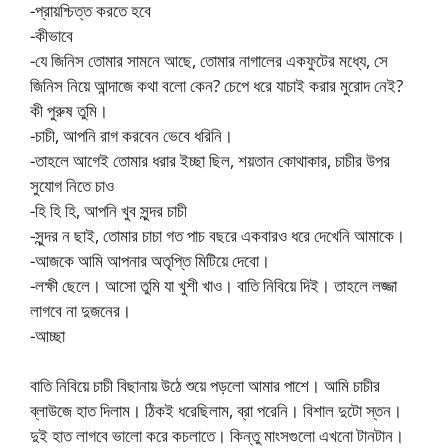
-প্রায়শ্চিত্ত করতে হবে
-কীভাবে
-যে জিনিস তোমার সামনে আছে, তোমার নাগালের একফুটের মধ্যে, সে
জিনিস নিয়ে আন্দাজে কথা বলো কেন? চেপে ধরে যাচাই করার মুরোদ নেই?
কী পুরুষ তুমি।
-চাচী, আপনি রাগ করবেন ভেবে ধরিনি।
-তাহলে আগেই তোমার ধরার ইচ্ছা ছিল, শয়তান কোথাকার, চাচীর উপর
সুযোগ নিতে চাও
-হি হি হি, আপনি খুব সুন্দর চাচী
-সুন্দর ন ছাই, তোমার চাচা গত পাচ বছরে একবারও ধরে দেখেনি আমাকে।
-আজকে আমি আপনার অতৃপ্তি মিটিয়ে দেবো।
-লক্ষী ছেলে। আসো তুমি যা খুশী খাও। বাতি নিবিয়ে দিই। তাহলে লজ্জা
লাগবে না দুজনের।
-আচ্ছা
বাতি নিবিয়ে চাচী বিছানায় উঠে শুয়ে পড়লো আমার পাশে। আমি চাচীর
ব্লাউজে হাত দিলাম। ঠিকই ধরেছিলাম, ব্রা পরেনি। বিশাল দুটো স্তন।
দুই হাত লাগবে ভালো করে কচলাতে। কিন্তু মাংসগুলো এখনো টানটান।