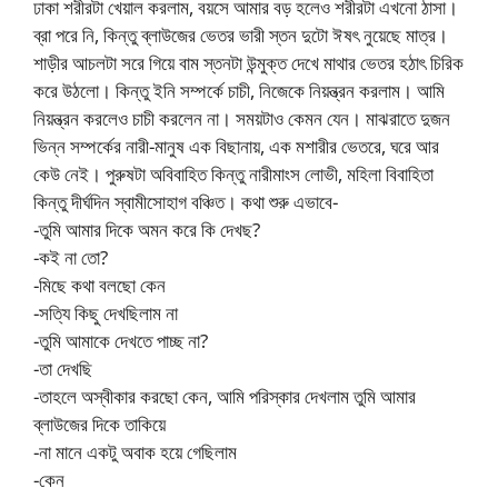
ঢাকা শরীরটা খেয়াল করলাম, বয়সে আমার বড় হলেও শরীরটা এখনো ঠাসা।
ব্রা পরে নি, কিন্তু ব্লাউজের ভেতর ভারী স্তন দুটো ঈষৎ নুয়েছে মাত্র।
শাড়ীর আচলটা সরে গিয়ে বাম স্তনটা উন্মুক্ত দেখে মাথার ভেতর হঠাৎ চিরিক
করে উঠলো। কিন্তু ইনি সম্পর্কে চাচী, নিজেকে নিয়ন্ত্রন করলাম। আমি
নিয়ন্ত্রন করলেও চাচী করলেন না। সময়টাও কেমন যেন। মাঝরাতে দুজন
ভিন্ন সম্পর্কের নারী-মানুষ এক বিছানায়, এক মশারীর ভেতরে, ঘরে আর
কেউ নেই। পুরুষটা অবিবাহিত কিন্তু নারীমাংস লোভী, মহিলা বিবাহিতা
কিন্তু দীর্ঘদিন স্বামীসোহাগ বঞ্চিত। কথা শুরু এভাবে-
-তুমি আমার দিকে অমন করে কি দেখছ?
-কই না তো?
-মিছে কথা বলছো কেন
-সত্যি কিছু দেখছিলাম না
-তুমি আমাকে দেখতে পাচ্ছ না?
-তা দেখছি
-তাহলে অস্বীকার করছো কেন, আমি পরিস্কার দেখলাম তুমি আমার
ব্লাউজের দিকে তাকিয়ে
-না মানে একটু অবাক হয়ে গেছিলাম
-কেন