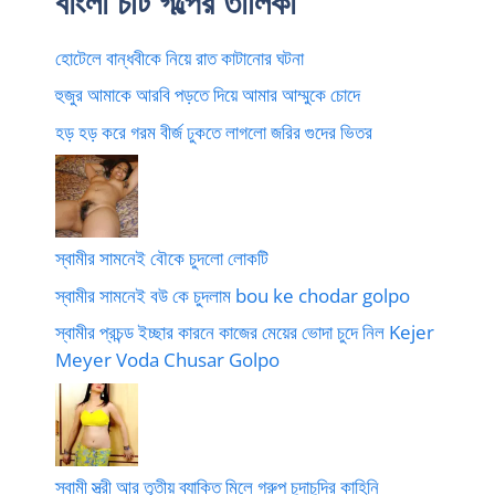
বাংলা চটি গল্পের তালিকা
হোটেলে বান্ধবীকে নিয়ে রাত কাটানোর ঘটনা
হুজুর আমাকে আরবি পড়তে দিয়ে আমার আম্মুকে চোদে
হড় হড় করে গরম বীর্জ ঢুকতে লাগলো জরির গুদের ভিতর
স্বামীর সামনেই বৌকে চুদলো লোকটি
স্বামীর সামনেই বউ কে চুদলাম bou ke chodar golpo
স্বামীর প্রচন্ড ইচ্ছার কারনে কাজের মেয়ের ভোদা চুদে নিল Kejer
Meyer Voda Chusar Golpo
স্বামী স্ত্রী আর তৃতীয় ব্যাক্তি মিলে গ্রুপ চুদাচুদির কাহিনি