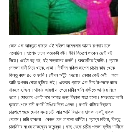
কোন এক আদ্ভুত কারনে এই মহিলা অনেকবার আমার কল্পনায় চলে
এসেছিল। হাশেম চাচার কয়েকটা বউ। উনি বিদেশে থাকেন ছোট বউ
নিয়ে। এইটা বড় বউ, দুই সন্তানের জননী। অবহেলিত ইদানীং। গ্রামে
দোতলা বাড়ী নিয়ে থাকে, একা। দীর্ঘদিন বঞ্চিত হাশেম চাচার কাছ থেকে।
কিন্তু বয়স ৪০ ও হয়নি। যৌবন অটুট এখনো। নেবার কেউ নেই। ফলে
আমি কল্পনার ঘোড়া ছুটিয়ে দেই। একবার গ্রামে এক বিয়ে উপলক্ষে রাতে
থাকতে হচ্ছিল। থাকার জায়গা না পেয়ে চাচীর খালি বাড়ীতে আশ্রয় নিতে
হলো। দোতলার একটা ঘরে আমার জন্য বিছানা পাতা হলো। মাঝরাতে আমি
ঘুমাতে গেলে চাচী মশারী টাঙিয়ে দিতে এলেন। মশারি খাটিয়ে বিছানার
চারপাশে গুজে দেয়ার সময় চাচী আর আমি বিছানায় হালকা একটু ধাক্কা
খেলাম। চাচী হাসলো। কেমন যেন লাগলো হাসিটা। গ্রাম্য মহিলা, কিন্তু
চাহনিটার মধ্যে তারুন্যের আমন্দ্রন। কাছ থেকে চাচীর পাতলা সুতীর শাড়ীতে