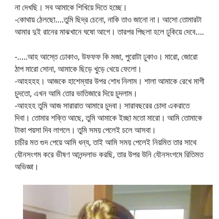
না দেখছি। সব আমাকে শিখিয়ে দিতে হচ্ছে।
-কোথায় ঠেলছো….তুমি ছিদ্র চেনো, নাকি তাও জানো না। আসো তোমারটা
আমার দুই রানের মাঝখানে ঘষো আগে। তারপর পিছলা হলে ঢুকিয়ে দেবে….
-…..আহ আস্তে ঢোকাও, উফফফ কি মজা, পুরোটা ঢুকাও। মারো, জোরো
ঠাপ মারো সোনা, আমাকে ছিড়ে খুড়ে খেয়ে ফেলো।
-আহহহহ। আজকে হাশেম্যার উপর শোধ নিলাম। শালা আমাকে রেখে মাগী
চুদতো, এখন আমি তোর ভাতিজারে দিয়ে চুদলাম।
-আহহহ তুমি আজ সারারাত আমারে চুদবা। সারাবছরের চোদা একরাতে
দিবা। তোমার শক্তি আছে, তুমি আমাকে ইচ্ছা মতো মারো। আমি তোমাকে
টাকা পয়সা দিব লাগলে। তুমি সময় পেলেই চলে আসবা।
চাচীর মত গুদ পেয়ে আমি ধন্য, তাই আমি সময় পেলেই নিয়মিত তার সাথে
যৌনসংগম করে ভীষণ আনন্দলাভ করছি, তার উপর উনি যৌনসংগমে রিতিমত
অভিজ্ঞা।