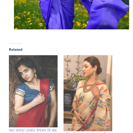
Related
আহ আস্তে ঢোকাও উফফফ কি মজা