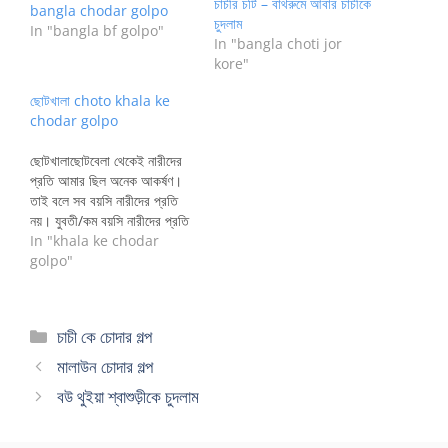
চাচীর চটি – বাথরুমে আবার চাচীকে
bangla chodar golpo
চুদলাম
In "bangla bf golpo"
In "bangla choti jor
kore"
ছোটখালা choto khala ke
chodar golpo
ছোটখালাছোটবেলা থেকেই নারীদের
প্রতি আমার ছিল অনেক আকর্ষণ।
তাই বলে সব বয়সি নারীদের প্রতি
নয়। যুবতী/কম বয়সি নারীদের প্রতি
আমার তেমন কনই টান ছিল না।
In "khala ke chodar
মাঝারি বয়সি, বিবাহিত-বিধবা নারী
golpo"
আমাকে সরবদাই…
Categories
চাচী কে চোদার গল্প
মালাউন চোদার গল্প
বউ থুইয়া শ্বাশুড়ীকে চুদলাম