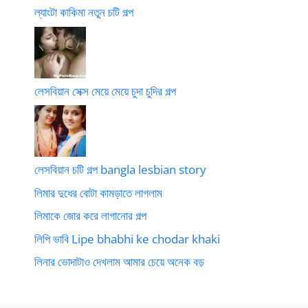
ল্যাংটা কাকিমা নতুন চটি গল্প
লেসবিয়ান সেক্স মেয়ে মেয়ে চুদা চুদির গল্প
লেসবিয়ান চটি গল্প bangla lesbian story
লিমার দুধের বোটা কামড়াতে লাগলাম
লিমাকে জোর করে লাগানোর গল্প
লিপি ভাবি Lipe bhabhi ke chodar khaki
লিনার ভোদাটাও দেখলাম আমার চেয়ে অনেক বড়