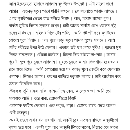
আমি ইচ্ছেমতো হাতাতে লাগলাম ব্লাউজের উপরেই। এটা ভালো লাগে
আমার। এতবড় স্তন আগে ধরিনি কখনো। দুধ কচলাতে আরাম লাগছে।
এবার ব্লাউজের ভেতর হাত গলিয়ে দিলাম। আহ, নরোম মাংসল বুক।
নাকটা ডুবিয়ে দিলাম স্তনের মধ্যে। চাচী আমার মাথাটা চেপে ধরলেন দুই
দুধের মাঝখানে। মহিলার খিদে টের পাচ্ছি। আমি পট পট করে ব্লাউজের
বোতাম খুলে দিলাম। এবার পুরো নগ্ন স্তন আমার মুখের সামনে। আমি
চাচীর শরীরের উপর উঠে গেলাম। এভাবে দুই দুধ খেতে সুবিধা। প্রথমে মুখ
দিলাম বামস্তনে। বোঁটাটা টানটান। জিহ্বা দিয়ে চাটতে লাগলাম। আবার
পুরোটা মুখে পুরে চুষতে লাগলাম। চুষতে চুষতে আমার লিঙ্গ খাড়া হয়ে ওনার
রানে গুতা দিচ্ছে। আমি বেপরোয়া হয়ে সব কাপড় খুলে নেংটো করে ফেললাম
ওনাকে। নিজেও হলাম। তারপর ঝাপিয়ে পড়লাম আবার। চাচী আর্তনাদ করে
উঠলো ফিসফিস করে।
-উফফফ তুমি রাক্ষস নাকি, কামড় দিচ্ছ কেন, আস্তে খাও। আমি তো
সারারাত আছি। ওরে বাবা, তোমারটাতো বিরাট।
-আমাকে ফাটিয়ে ফেলবে। এত শক্ত, খাড়া। তোমার চাচার চেয়ে অনেক
বেশী মজবুত।
-অ্যাই ছেলে এবার বাম দুধ খাও না, একটা চুষে এতক্ষন রাখলে অন্যটাতো
ব্যাথা হয়ে যাবে। একটা মুখে নাও অন্যটা টিপতে থাকো, নিয়মও তো জানো