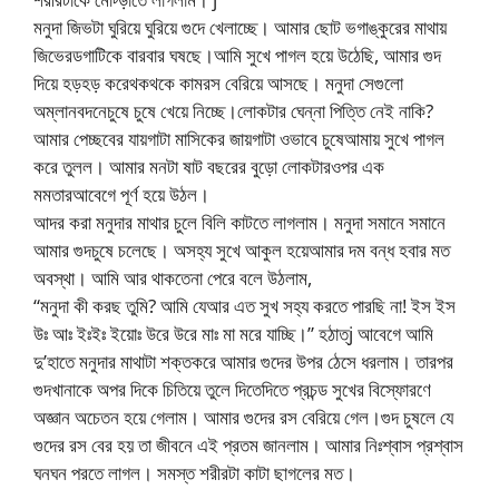
মনুদা জিভটা ঘুরিয়ে ঘুরিয়ে গুদে খেলাচ্ছে। আমার ছোট ভগাঙ্কুরের মাথায়
জিভেরডগাটিকে বারবার ঘষছে।আমি সুখে পাগল হয়ে উঠেছি, আমার গুদ
দিয়ে হড়হড় করেথকথকে কামরস বেরিয়ে আসছে। মনুদা সেগুলো
অম্লানবদনেচুষে চুষে খেয়ে নিচ্ছে।লোকটার ঘেন্না পিত্তি নেই নাকি?
আমার পেচ্ছবের যায়গাটা মাসিকের জায়গাটা ওভাবে চুষেআমায় সুখে পাগল
করে তুলল। আমার মনটা ষাট বছরের বুড়ো লোকটারওপর এক
মমতারআবেগে পূর্ণ হয়ে উঠল।
আদর করা মনুদার মাথার চুলে বিলি কাটতে লাগলাম। মনুদা সমানে সমানে
আমার গুদচুষে চলেছে। অসহ্য সুখে আকুল হয়েআমার দম বন্ধ হবার মত
অবস্থা। আমি আর থাকতেনা পেরে বলে উঠলাম,
“মনুদা কী করছ তুমি? আমি যেআর এত সুখ সহ্য করতে পারছি না! ইস ইস
উঃ আঃ ইঃইঃ ইয়োঃ উরে উরে মাঃ মা মরে যাচ্ছি।” হঠাত্j আবেগে আমি
দু’হাতে মনুদার মাথাটা শক্তকরে আমার গুদের উপর ঠেসে ধরলাম। তারপর
গুদখানাকে অপর দিকে চিতিয়ে তুলে দিতেদিতে প্রচন্ড সুখের বিস্ফোরণে
অজ্ঞান অচেতন হয়ে গেলাম। আমার গুদের রস বেরিয়ে গেল।গুদ চুষলে যে
গুদের রস বের হয় তা জীবনে এই প্রতম জানলাম। আমার নিঃশ্বাস প্রশ্বাস
ঘনঘন পরতে লাগল। সমস্ত শরীরটা কাটা ছাগলের মত।