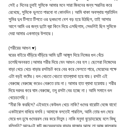
সেই ৫ দিনের চুদাই সুমিকে আমার মনে সারা জিবনের জন্য স্মরনিয় করে
রেখেছে, সুমিকে ভুলতে পারবো না কোনদিন। আমি থাকা অবস্থায় প্রতিদিন
সুমির দুধ টিপতে টিপতে ওর দুধগুলো বেশ বড় হয়ে উঠছিল, তাই আসার
আগে আমি ওর জন্য দুটো ব্রা কিনে দিয়ে এসছিলাম, সেগুলিই ছিল সুমিকে
দেয়া আমার একমাত্র উপহার।
(শরীরের আগুন ♥)
ঘরের বাইরে দাঁড়িয়ে দাঁড়িয়ে আমি দুটি আঙ্গুল দিয়ে নিজের গুদ খেঁচে
চলেছিঅনবরত।আমার শরীর দিয়ে যেন আগুন বের হল। ছেলেরা নিজেদের
বাড়া খেচে খেচে বাড়ার রসটাচট করে বের করে ফেলতে পারে, মেয়েদের পক্ষে
এটা বড়ই কষ্টের। গুদ খেচতে খেচতে হাতব্যাথা হয়ে যায়। রসটা এই
বেরুচ্ছে বেরুচ্ছে করেও বেরুতে চায় না। আমার হাত ব্যাথা হয়েযায়। শরীর
দিয়ে দরদর করে ঘাম বেরুচ্ছে, তবু রসটা বের হচ্ছে না। আমি সমানে গুদ
খেচেচলেছি।
“নীরা কি করছিস? এইভাবে কেউগুদ খেচে নাকি? গুদের বারোটা বেজে যাবে!
একটারোগ বাধিয়ে বসবি। আমাকে বলতেই পারতিস, আমি তোর গুদ মেরে
মেরে গুদ চুষে গুদেররস বের করে দিতুম। নাকি মনুদা বুড়োহয়েছে বলে কিছু
বলিসনি? আরেএই ষাট বছরেরবুড়োর বাড়ার যাজোর আছে তা আজ কালকার