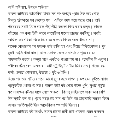
আমি পাইলাম, ইহাকে পাইলাম
ফারুক ভাইয়ের আমেরিকা যাবার সব কাগজপত্র প্রায় ঠিক হয়ে গেছে।
কিন্তু হঠাৎকরে সব ভেস্তে যায়। এদিকে বয়স হয়ে যাচ্ছে তার। তাই
পরিবারের সবাই মিলে তাকে পীড়াপীড়ি করলো বিয়ে করার জন্য। ফারুক
বাইয়ের এক কথা তিনি আগে আমেরিকা যাবেন তারপর সবকিছু। সবাই
বোঝাল আমেরিকা থেকে ফিরে এসে তোর বিয়ের বয়স থাকবে না।
অনেক বোঝানোর পর ফারুক ভাই রাজি হল এবং বিয়ের পিড়িতেবসল। খুব
সুন্দরী সেক্সি খাসা মাল। যাকে দেখলে যেকোনসামর্থবান পুরুষের ধন
লাফালাফি করবে। কন্যা লাখে একটাও পাওয়া যায় না। বয়সবিশ কি একুশ।
শরীরের গঠন বেশ চমৎকার। মাই দুটু উচু টান টান ঢিবির মত। গায়ের রঙ
ফর্সা, চেহারা গোলগাল, উচ্চতা ৫ ফুট ৬ ইঞ্চি।
বিয়ের পর তার শরীরের গঠন আরো সুন্দর হতে লাগল। রুপ যেন ফুটতে লাগল
প্রস্ফুটিত গোলাপের মত। ফারুক ভাই বউ পেয়ে দারুন খুশি, সুপার গ্লু’র
মত সারাক্ষন বউএর সাথে লেগে থাকত। কিন্তু সেইলেগে থাকা আর বেশি
দিন স্থায়ী হল না। প্রায় সাড়ে চার মাস পর তিনি যত তাড়াতাড়ি সম্ভব ফিরে
আসার প্রতিশ্রুতি দিয়ে আমেরিকার পথ পাড়ি দিলেন।
ফারুক ভাইয়ের বউ আর্থাৎ আমার চাচাত ভাবী ভাই থাকতে যেমন কলকল