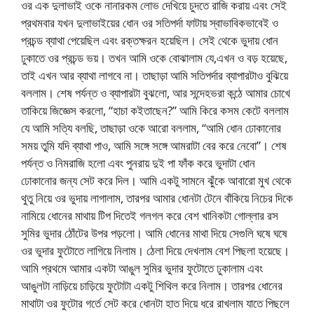
ওর এক দুলাভাই ওকে নানারকম লোভ দেখিয়ে চুদতে রাজি করায় এবং সেই
প্রথমবার যখন দুলাভাইয়ের ধোন ওর সতিপর্দা ফাটায় স্বাভাবিকভাবেই ও
প্রচন্ড ব্যাথা পেয়েছিল এবং রক্তক্ষরন হয়েছিল। সেই থেকে ভুদায় ধোন
ঢুকাতে ওর প্রচন্ড ভয়। তখন আমি ওকে বোঝালাম যে,এখন ও বড় হয়েছে,
তাই এখন আর ব্যাথা লাগবে না। তাছাড়া আমি সতিপর্দার ব্যাপারটাও বুঝিয়ে
বললাম। শেষ পর্যন্ত ও ব্যাপারটা বুঝলো, আর সন্দেহভরা কন্ঠে আমার চোখে
তাকিয়ে জিজ্ঞেস করলো, “হাচা কইতাছেন?” আমি কিরে কসম কেটে বললাম
যে আমি সত্যি বলছি, তাছাড়া ওকে আরো বললাম, “আমি ধোন ঢোকানোর
সময় তুমি যদি ব্যাথা পাও, আমি সঙ্গে সঙ্গে আমরাটা বের করে নেবো”। শেষ
পর্যন্ত ও নিমরাজি হলো এবং পুনরায় দুই পা ফাঁক করে ভুদাটা ধোন
ঢোকানোর জন্য সেট করে দিল। আমি একটু সামনে ঝুঁকে আবারো মুখ থেকে
থুতু নিয়ে ওর ভুদায় লাগালাম, তারপর আমার ধোনটা টেনে বাঁকিয়ে নিচের দিকে
নামিয়ে ধোনের মাথায় টিপ দিতেই গলগল করে বেশ খানিকটা গোল্লার রস
সুমির ভুদার ঠোঁটের উপর পড়লো। আমি ধোনের মাথা দিয়ে সেগুলি ঘষে ঘষে
ওর ভুদার ফুটোতে লাগিয়ে নিলাম। ঠেলা দিয়ে দেখলাম বেশ পিছলা হয়েছে।
আমি প্রথমে আমার একটা আঙুল সুমির ভুদার ফুটোতে ঢুকালাম এবং
আঙুলটা নাড়িয়ে চাড়িয়ে ফুটোটা একটু শিথিল করে নিলাম। তারপর ধোনের
মাথাটা ওর ফুটোর গর্তে সেট করে ধোনটা হাত দিয়ে ধরে রাখলাম যাতে পিছলে