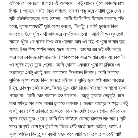
এদিকে সেদিক চলে না যায়। ঐ অবস্থায় একটু সামনে ঝুঁকে কোমড়ে চাপ
দিলাম। প্রথমে একটু শক্ত লাগলো, তারপর পক্ করে মাথাটা ঢুকে গেল।
সুমি উউউউউহহহহ করে উঠলো। আমি বিরতি দিয়ে জিজ্ঞেস করলাম, “কি
হলো, ব্যাথা পাচ্ছো?” সুমি হেসে বললো, “ইকটু”। আমি ঢুকাবো কিনা
জানতে চাইলে সুমি মাথা কাৎ করে সম্মতি জানালো। আমি ঐ অবস্থাতেই
সামনে ঝুঁকে ওর বুকের উপর শুয়ে পড়লাম আর ওর দুই পা পুরো আমার দুই
পায়ের উপর দিয়ে পেটের সাথে চেপে ধরলাম। তারপর ওর দুই কাঁধ শক্ত
করে ধরে কোমড়ে চাপ বাড়ালাম। পকপকপক করে আমার ধোন অনেকখানি
ওর ভুদার মধ্যে ঢুকে গেলো। আমি ধোনটা একবারে পুরো না ঢুকিয়ে ওর
অজান্তে একটু একটু করে ঢোকানোর সিদ্ধান্ত নিলাম। আমি আবারো
সুমিকে ব্যাথা পাচ্ছে কিনা জানতে চাইলাম। সুমির মুখে ষ্পষ্ট ব্যাথা পাওয়ার
চিহ্ন, চোখমুখ কোঁচকাচ্ছে, কিন্তু মুখে হাসি দিয়ে মাথা নেড়ে জানালো ব্যাথা
পাচ্ছে না। আমি ধোন চালানো শুরু করলাম। যেটুকু ঢুকেছে সেটুকুই টেনে
মাথা পর্যন্ত বের করে আবার ঢুকাতে লাগলাম। এভাবে আস্তে আস্তে একটু
একটু করে বেশি ঢোকাতে ঢোকাতে এত সময় দেখি ধোনের গোড়া পর্যন্ত ওর
ভুদার মধ্যে ঢুকে গেছে। আমি ফ্রি স্টাইলে কোমড় চালাতে লাগলাম। সুমি
মাঝে মধ্যেই চোখ মুখ কুঁচকিয়ে নিচের ঠোঁট দাতেঁ চেপে ধরছিল, অর্থাৎ ও
ব্যাথা পাচ্ছিল কিন্তু সব ব্যাথা হজম করে আমি ওর দিকে তাকাতেই মিষ্টি