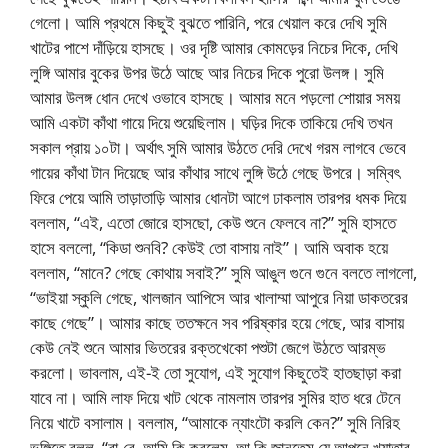
গেলো। আমি প্রথমে কিছুই বুঝতে পারিনি, পরে খেয়াল করে দেখি সুমি
খাটের পাশে দাঁড়িয়ে হাসছে। ওর দৃষ্টি আমার কোমড়ের নিচের দিকে, দেখি
লুঙ্গি আমার বুকের উপর উঠে আছে আর নিচের দিকে পুরো উলঙ্গ। সুমি
আমার উলঙ্গ ধোন দেখে ওভাবে হাসছে। আমার মনে পড়লো শোয়ার সময়
আমি একটা কাঁথা গায়ে দিয়ে শুয়েছিলাম। ঘড়ির দিকে তাকিয়ে দেখি তখন
সকাল প্রায় ১০টা। অর্থাৎ সুমি আমার উঠতে দেরি দেখে গরম লাগবে ভেবে
গায়ের কাঁথা টান দিয়েছে আর কাঁথার সাথে লুঙ্গি উঠে গেছে উপরে। সম্বিৎ
ফিরে পেয়ে আমি তাড়াতাড়ি আমার ধোনটা আগে ঢাকলাম তারপর ধমক দিয়ে
বললাম, “এই, এতো জোরে হাসছো, কেউ শুনে ফেলবে না?” সুমি হাসতে
হাসে বললো, “কিডা শুনবি? কেউই তো বাসায় নাই”। আমি অবাক হয়ে
বললাম, “মানে? গেছে কোথায় সবাই?” সুমি আঙুল গুনে গুনে বলতে লাগলো,
“ভাইয়া স্কুলি গেছে, খালজান আপিসে আর খালাম্মা আপুরে নিয়া ডাকতরের
কাছে গেছে”। আমার কাছে ততক্ষনে সব পরিষ্কার হয়ে গেছে, আর বাসায়
কেউ নেই শুনে আমার ভিতরের রক্তখেকো পশুটা জেগে উঠতে আরম্ভ
করলো। ভাবলাম, এই-ই তো সুযোগ, এই সুযোগ কিছুতেই হাতছাড়া করা
যাবে না। আমি লাফ দিয়ে খাট থেকে নামলাম তারপর সুমির হাত ধরে টেনে
নিয়ে খাটে বসালাম। বললাম, “আমাকে ন্যাংটো করলি কেন?” সুমি নিরিহ
ভঙ্গিতে বলল, “বা-রে, আমি কি করলেম, আ কি জানতেম যে আপনে খ্যাতার