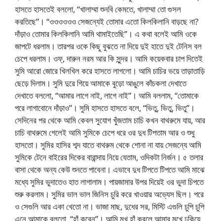
হাসতে হাসতেই বললো, “খালাম্মা শুনবি কেমতে, খালাম্মা তো গুসল
করতিছে”। “ওওওওওও সেজন্যেই তোমার এতো কিলকিলানি বাড়ছে না?
দাঁড়াও তোমার কিলকিলানি আমি থামাইতেছি”। এ কথা বলেই আমি ওকে
জাপটে ধরলাম। তারপর ওকে কিছু বুঝতে না দিয়ে দুই হাতে দুই টেনিস বল
চেপে ধরলাম। ওফ্, দারুন নরম আর কি সুন্দর। আমি কয়েকবার চাপ দিতেই
সুমি আরো জোরে খিলখিল করে হাসতে লাগলো। আমি চাচির ভয়ে তাড়াতাড়ি
ছেড়ে দিলাম। সুমি দুরে গিয়ে আমাকে বুড়ো আঙুলে কাঁচকলা দেখাতে
দেখাতে বললো, “আমার লাগে নাই, লাগে নাই”। আমি বললাম, “তোমাকে
পরে লাগাবোনে দাঁড়াও”। সুমি হাসতে হাসতে বলে, “ভিতু, ভিতু, ভিতু”।
সেদিনের পর থেকে আমি কেবল সুযোগ খুঁজতাম চাচি কখন বাথরুমে যায়, আর
চাচি বাথরুমে গেলেই আমি সুমিকে চেপে ধরে ওর দুধ টিপতাম আর ও শুধু
হাসতো। সুমির হাসির শব্দ যাতে বাথরুম থেকে শোনা না যায় সেজন্যে আমি
সুমিকে টেনে বাইরের দিকের বারান্দায় নিয়ে যেতাম, ওদিকটা নির্জন। ৫ তলার
বাসা থেকে অন্য কেউ শুনতে পাবেনা। এভাবে দুধ টিপতে টিপতে আমি মাঝে
মধ্যে সুমির ভুদাতেও হাত লাগালাম। পায়জামার উপর দিয়েই ওর ভুদা চিপতে
শুরু করলাম। সুমির ভাল ভাল জিনিস চুরি করে খাওয়ার অভ্যেস ছিল। পরে
ও সেগুলি আর একা খেতো না। ভাজা মাছ, দুধের সর, মিস্টি এগুলি চুপি চুপি
এনে আমাকে বলতো, “হাঁ করেন”। আমি মুখ হাঁ করলে আমার মুখে ঢুকিয়ে