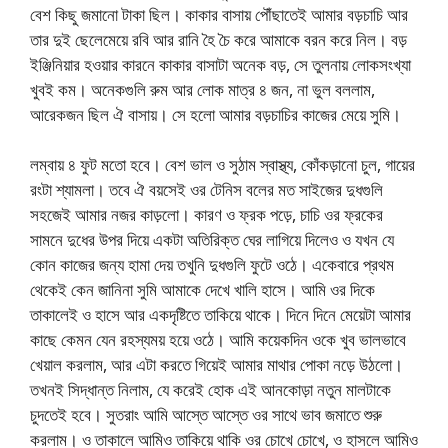
বেশ কিছু জমানো টাকা ছিল। কাকার বাসায় পৌঁছাতেই আমার বড়চাচি আর
তার দুই ছেলেমেয়ে রবি আর রানি হৈ চৈ করে আমাকে বরন করে নিল। বড়
ইঞ্জিনিয়ার হওয়ার কারনে কাকার বাসাটা অনেক বড়, সে তুলনায় লোকসংখ্যা
খুবই কম। অনেকগুলি রুম আর লোক মাত্র ৪ জন, না ভুল বললাম,
আরেকজন ছিল ঐ বাসায়। সে হলো আমার বড়চাচির কাজের মেয়ে সুমি।
লম্বায় ৪ ফুট মতো হবে। বেশ ভাল ও সুঠাম স্বাস্থ্য, কোঁকড়ানো চুল, গায়ের
রংটা শ্যামলা। তবে ঐ বয়সেই ওর টেনিস বলের মত সাইজের দুধগুলি
সহজেই আমার নজর কাড়লো। কারণ ও ফ্রক পড়ে, চাচি ওর ফ্রকের
সামনে দুধের উপর দিয়ে একটা অতিরিক্ত ঘের লাগিয়ে দিলেও ও যখন যে
কোন কাজের জন্য হামা দেয় তখুনি দুধগুলি ফুটে ওঠে। একেবারে প্রথম
থেকেই কেন জানিনা সুমি আমাকে দেখে খালি হাসে। আমি ওর দিকে
তাকালেই ও হাসে আর একদৃষ্টিতে তাকিয়ে থাকে। দিনে দিনে মেয়েটা আমার
কাছে কেমন যেন রহস্যময় হয়ে ওঠে। আমি কয়েকদিন ওকে খুব ভালভাবে
খেয়াল করলাম, আর এটা করতে গিয়েই আমার মাথার পোকা নড়ে উঠলো।
তখনই সিদ্ধান্ত নিলাম, যে করেই হোক এই আনকোড়া নতুন মালটাকে
চুদতেই হবে। সুতরাং আমি আস্তে আস্তে ওর সাথে ভাব জমাতে শুরু
করলাম। ও তাকালে আমিও তাকিয়ে থাকি ওর চোখে চোখে, ও হাসলে আমিও