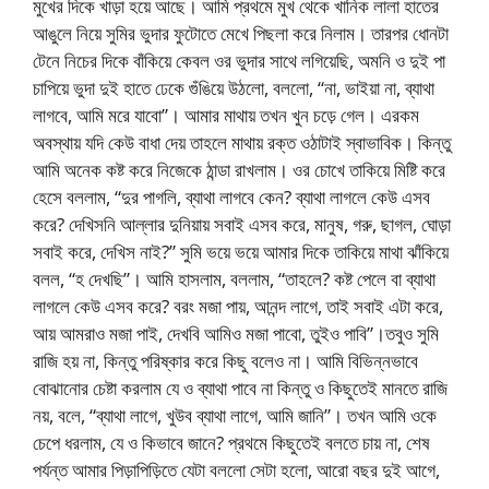
মুখের দিকে খাড়া হয়ে আছে। আমি প্রথমে মুখ থেকে খানিক লালা হাতের
আঙুলে নিয়ে সুমির ভুদার ফুটোতে মেখে পিছলা করে নিলাম। তারপর ধোনটা
টেনে নিচের দিকে বাঁকিয়ে কেবল ওর ভুদার সাথে লগিয়েছি, অমনি ও দুই পা
চাপিয়ে ভুদা দুই হাতে ঢেকে গুঁঙিয়ে উঠলো, বললো, “না, ভাইয়া না, ব্যাথা
লাগবে, আমি মরে যাবো”। আমার মাথায় তখন খুন চড়ে গেল। এরকম
অবস্থায় যদি কেউ বাধা দেয় তাহলে মাথায় রক্ত ওঠাটাই স্বাভাবিক। কিন্তু
আমি অনেক কষ্ট করে নিজেকে ঠান্ডা রাখলাম। ওর চোখে তাকিয়ে মিষ্টি করে
হেসে বললাম, “দুর পাগলি, ব্যাথা লাগবে কেন? ব্যাথা লাগলে কেউ এসব
করে? দেখিসনি আল্লার দুনিয়ায় সবাই এসব করে, মানুষ, গরু, ছাগল, ঘোড়া
সবাই করে, দেখিস নাই?” সুমি ভয়ে ভয়ে আমার দিকে তাকিয়ে মাথা ঝাঁকিয়ে
বলল, “হ দেখছি”। আমি হাসলাম, বললাম, “তাহলে? কষ্ট পেলে বা ব্যাথা
লাগলে কেউ এসব করে? বরং মজা পায়, আনন্দ লাগে, তাই সবাই এটা করে,
আয় আমরাও মজা পাই, দেখবি আমিও মজা পাবো, তুইও পাবি”।তবুও সুমি
রাজি হয় না, কিন্তু পরিষ্কার করে কিছু বলেও না। আমি বিভিন্নভাবে
বোঝানোর চেষ্টা করলাম যে ও ব্যাথা পাবে না কিন্তু ও কিছুতেই মানতে রাজি
নয়, বলে, “ব্যাথা লাগে, খুউব ব্যাথা লাগে, আমি জানি”। তখন আমি ওকে
চেপে ধরলাম, যে ও কিভাবে জানে? প্রথমে কিছুতেই বলতে চায় না, শেষ
পর্যন্ত আমার পিড়াপিড়িতে যেটা বললো সেটা হলো, আরো বছর দুই আগে,