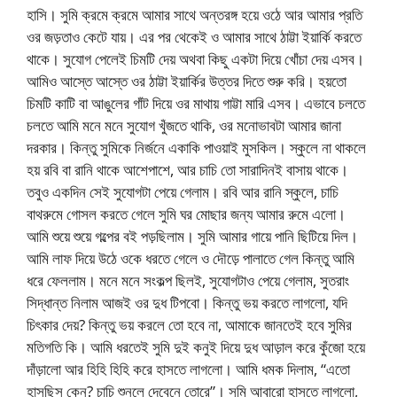
হাসি। সুমি ক্রমে ক্রমে আমার সাথে অন্তরঙ্গ হয়ে ওঠে আর আমার প্রতি
ওর জড়তাও কেটে যায়। এর পর থেকেই ও আমার সাথে ঠাট্টা ইয়ার্কি করতে
থাকে। সুযোগ পেলেই চিমটি দেয় অথবা কিছু একটা দিয়ে খোঁচা দেয় এসব।
আমিও আস্তে আস্তে ওর ঠাট্টা ইয়ার্কির উত্তর দিতে শুরু করি। হয়তো
চিমটি কাটি বা আঙুলের গাঁট দিয়ে ওর মাথায় গাট্টা মারি এসব। এভাবে চলতে
চলতে আমি মনে মনে সুযোগ খুঁজতে থাকি, ওর মনোভাবটা আমার জানা
দরকার। কিন্তু সুমিকে নির্জনে একাকি পাওয়াই মুসকিল। স্কুলে না থাকলে
হয় রবি বা রানি থাকে আশেপাশে, আর চাচি তো সারাদিনই বাসায় থাকে।
তবুও একদিন সেই সুযোগটা পেয়ে গেলাম। রবি আর রানি স্কুলে, চাচি
বাথরুমে গোসল করতে গেলে সুমি ঘর মোছার জন্য আমার রুমে এলো।
আমি শুয়ে শুয়ে গল্পের বই পড়ছিলাম। সুমি আমার গায়ে পানি ছিটিয়ে দিল।
আমি লাফ দিয়ে উঠে ওকে ধরতে গেলে ও দৌড়ে পালাতে গেল কিন্তু আমি
ধরে ফেললাম। মনে মনে সংকল্প ছিলই, সুযোগটাও পেয়ে গেলাম, সুতরাং
সিদ্ধান্ত নিলাম আজই ওর দুধ টিপবো। কিন্তু ভয় করতে লাগলো, যদি
চিৎকার দেয়? কিন্তু ভয় করলে তো হবে না, আমাকে জানতেই হবে সুমির
মতিগতি কি। আমি ধরতেই সুমি দুই কনুই দিয়ে দুধ আড়াল করে কুঁজো হয়ে
দাঁড়ালো আর হিহি হিহি করে হাসতে লাগলো। আমি ধমক দিলাম, “এতো
হাসছিস কেন? চাচি শুনলে দেবেনে তোরে”। সুমি আবারো হাসতে লাগলো,