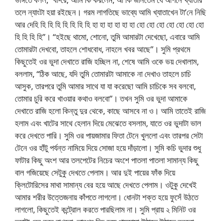
তলে ন্যাংটা হয়া রইছেন। গরম লাগতিছে ভাব্যে আমি খ্যাতাখেন টা’নে নিছি
আর দেহি হি হি হি হি হি হি হি হা হা হা হা হা হা হো হো হো হো হো হো হো
হি হি হি হি”। “হইছে থামো, শোনো, তুমি আমারটা দেখেছো, এবারে আমি
তোমারটা দেখবো, তাহলে শোধবোধ, নাহলে খবর আছে”। সুমি প্রথমে
কিছুতেই ওর ভুদা দেখাতে রাজি হচ্ছিল না, শেষে আমি ওকে ভয় দেখালাম,
বললাম, “ঠিক আছে, যদি তুমি তোমারটা আমাকে না দেখাও তাহলে চাচি
আসুক, তারপরে তুমি আমার সাথে যা যা করেছো আমি চাচিকে সব বলবো,
তোমার চুরি করে খাওয়ার কথাও বলবো”। তখন সুমি ওর ভুদা আমাকে
দেখাতে রাজি হলো কিন্তু দুর থেকে, কাছে আসবে না ও। আমি তাতেই রাজি
হলাম এবং খাটের সাথে হেলান দিয়ে মেঝেতে বসলাম, যাতে ওর ভুদাটা ভাল
করে দেখতে পারি। সুমি ওর পায়জামার ফিতা টেনে খুললো এবং তারপর সেটা
টেনে ওর হাঁটু পর্যন্ত নামিয়ে দিয়ে সোজা হয়ে দাঁড়ালো। সুমি কচি ভুদার শুধু
ফাটার কিছু অংশ আর তলপেটের নিচের অংশে পাতলা পাতলা সামান্য কিছু
বাল গজিয়েছে সেটুকু দেখতে পেলাম। আর দুই পায়ের ফাঁক দিয়ে
ক্লিটোরিসের মাথা সামান্য বের হয়ে আছে দেখতে পেলাম। ওটুকু দেখেই
আমার শরীর উত্তেজনায় কাঁপতে লাগলো। ধোনটা শক্ত হয়ে ফুসেঁ উঠতে
লাগলো, কিছুতেই কন্ট্রোল করতে পারছিলাম না। সুমি প্রায় ২ মিনিট ওর