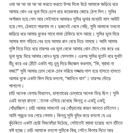
ওমা আ আ আ আ আ করতে করতে উপর দিকে উঠে আমাকে জড়িয়ে ধরে
আমার ধোন ওর ভুদা দিয়ে চেপে ধরে কয়েকবার জোরে ঠেলা দিল। সুমির
অর্গাজম হয়ে গেল আর সেইসাথে আমারও সুমির ভুদার মধ্যেই মাল আউট
হয়ে গেল, ঠেকাতে পারলাম না। দুজনেই থেমে গেছি, সুমি আমাকে তখনো
জড়িয়ে ধরে আমার বুকের সাথে মাথা ঠেকিয়ে বসে আছে। সুমির ভুদা দিয়ে
আমার মাল গড়িয়ে বের হয়ে আমার রান বেয়ে নিচে নামছে। আমি আমার
লুঙ্গি নিয়ে নিচে ধরে তারপর ওর ভুদা থেকে আমার ধোন টেনে বের করে ওর
ভুদা মুছে দিয়ে আমার ধোনও মুছে ফেললাম। এরপর সুমির থুতনি ধরে মুখটা
উঁচু করে ওর ঠোঁটে একটা গাঢ় চুমু দিয়ে জিজ্ঞেস করলাম, “কি, ব্যাথা না
মজা?” সুমি আমার চোখ থেকে চোখ সরিয়ে লজ্জায় লাল হয়ে হাসতে হাসতে
আমার বুকে একটা কিল দিয়ে বললো, “জানিনে যান”। তারপর দৌড়ে
পালালো।
চাচি অনেক বেলায় ফিরলেন, ডাক্তারের চেম্বারে অনেক ভিড় ছিল। সুমি
এরই মধ্যে রান্না ানেক এগিয়ে রেখেছে কিন্তু ও একটু একটু
খোঁড়াচ্ছিল। চাচি আমার সামনেই ওর খোঁড়ানোর কারন জানতে চাইলেন।
আমি প্রচন্ড ভয় পেয়ে গেলাম। কিন্তু সুমি বুদ্ধি করে বললো যে এর
কুঁচকিতে একটা ছোট্ট বিষফোঁড়া উঠেছে, সেটাতেই ব্যাথা হয়েছে বলে হাঁটতে
কষ্ট হচ্ছে। চাচি আমাকে বললো সুমিকে কিছু পেইন কিলার দিতে আর