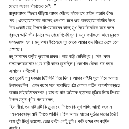
ষোলো বছরের বাঁড়াতেও নেই।”
মানুদাআমার পিছনে দাঁড়িয়ে আমার পোঁদের ফাঁকে তার ঠাটান বাড়াটা গুঁজে
দেয়। একহাতেআমার হাতসহ গুদখানা চেপে ধরে অন্যহাতে নাইটির উপর
দিয়ে একটা মাই টিপতে টিপতেকানের কাছে মুখ নিয়ে ফিসফিস করে বলল।
প্রথমে আমি ভীষণভাবে ভয় পেয়ে গিয়েছিলুম। মনুর কথাগুলো কানে ঢুকতে
সবহৃদয়ঙ্গম হল। মনু কখন উঠেএসে দূর থেকে আমার গুদ খিঁচতে দেখে চলে
এসেছে।
মনু আমাদের বাড়ীর পুরোনো চাকর। তার বাড়ী মেদিনীপুর। সেই কোন
বাচ্চাবেলায়আমাদ ­ের বাড়ী কাজে ঢুকেছিল। কৈশোর-যৌবন-বার্ ­ধক্য
আমাদের বাড়ীতেই।
ঘরে ঢুকেই মনু দরজায় ছিটকিনি দিয়ে দিল। আমার নাইটী খুলে নিয়ে আমায়
উলঙ্গকরেদিল। চোদ্দ বছরে সবে থরোদিয়ে ওঠা কোমল কঠিন আশ্চর্যসমন্বয়ে
আমার মাইদুটোকেদেখল। তারপর মাই দুটোকে দুহাতের মুঠিতে নিয়ে টিপতে
টিপতে মনুদা খুশীর গলায় বলল,
“ইস নীরা, তর মাইদুটি কি সুন্দর রে, টিপতে কি সুখ পাচ্ছি আমি! বহুকাল
এমনএকজোড়া মাই টিপতে পারিনি। ঠিক আমার হাতের মুঠোর মাপের তৈরী!
আয় তুই চিত্j হয়েশো, তোর গুদটা একটু চুষি। কচি গুদের রস বহুদিন
খাইনি।”