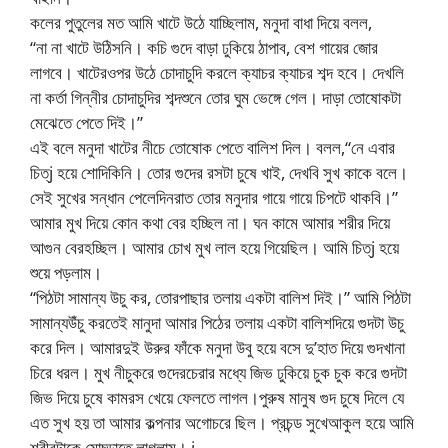
কলের পুতুলের মত আমি খাটে উঠে যাচ্ছিলাম, মনুদা বাধা দিয়ে বলল,
“না না খাটে উঠিসনি। কচি গুদে বাড়া ঢুকিয়ে ঠাপাব, বেশ গায়ের জোর
লাগবে। খাটেরওপর উঠে চোদাচুদি করলে ক্যাচর ক্যাচর শব্দ হবে। দেখলি
না কর্তা গিন্নীর চোদাচুদির শব্দশুনে তোর ঘুম ভেঙ্গে গেল। দাড়া তোষোকটা
মেঝেতে পেতে দিই।”
এই বলে মনুদা খাটের নীচে তোষোক পেতে বালিশ দিল। বলল,“নে এবার
চিত্j হয়ে শোদিকিনি। তোর গুদের রসটা চুষে খাই, দেখবি সুখ কাকে বলে।
সেই সুখের সন্ধান পেলেদিনরাত তোর মনুদার গায়ে গায়ে চিপটে থাকবি।”
আমার মুখ দিয়ে কোন কথা বের হচ্ছিল না। ঘন কামে আমার শরীর দিয়ে
আগুন বেরহচ্ছিল। আমার চোখ মুখ লাল হয়ে গিয়েছিল। আমি চিত্j হয়ে
শুয়ে পড়লাম।
“পিঠটা সামান্য উচু কর, তোরপাছার তলায় একটা বালিশ দিই।” আমি পিঠটা
সামান্যউঁচু করতেই মানুদা আমার পিঠের তলায় একটা বালিশদিয়ে গুদটা উচু
করে দিল। আমারদুই উরুর ফাঁকে মনুদা উবু হয়ে বসে দু’হাত দিয়ে গুদখানা
চিরে ধরল। মুখ নীচুকরে গুদেরচেরার মধ্যে জিভ ঢুকিয়ে চুক চুক করে গুদটা
জিভ দিয়ে চুষে কামরস খেয়ে ফেলতে লাগল।পুরুষ মানুষ গুদ চুষে দিলে যে
এত সুখ হয় তা আমার কল্পনার অগোচরে ছিল। প্রচন্ড সুখেআকুল হয়ে আমি
শরীরটাকে মোচ্ড়াতে লাগলাম। j