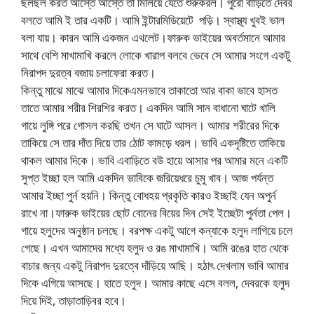
ছলছল করত আস্তে আস্তে তা মিলিয়ে যেতে শুরুকরল। পুরো বাড়িতে দেবর
বলতে আমি ই তার একটি। আমি ইন্টারমিডিয়েটে ­ পড়ি। স্বাস্থ্য খুবই ভাল
বলা যায়। কারন আমি একজন এথলেট।ফারুক ভাইয়ের অবর্তমানে আমার
সাথে বেশি মাখামাখি করলে লোকে খারাপ বলবে ভেবে সে আমার সংগে একটু
নিরাপদ দুরত্ব বজায় চলাফেরা করত।
কিন্তু মাঝে মাঝে আমার দিকেএমনভাবে তাকাতো আর বাকা ভাবে হাসত
তাতে আমার শরীর শিরশির করত। একদিন আমি সান বাধানো ঘাটে খালি
গায়ে লুঙ্গি পরে গোসল করছি তখন সে ঘাটে আসল। আমার শরীরের দিকে
তাকিয়ে সে তার দাঁত দিয়ে তার ঠোট কামড়ে ধরল। ভাবি একদৃষ্টিতে তাকিয়ে
থাকল আমার দিকে। ভাবি এবাড়িতে বউ হায়ে আসার পর আমার মনে একটি
সুপ্ত ইচ্ছা হল আমি একদিন ভাবিকে জরিয়েধরে চুমু খাব। আজ পর্যন্ত
আমার ইচ্ছা পুর্ন হয়নি। কিন্তু বোধহয় প্রকৃতি কারও ইচ্ছাই যেন অপুর্ন
রাখে না।ফারুক ভাইয়ের ছোট বোনের বিয়ের দিন সেই ইচ্ছেটা পুর্নতা পেল।
গায়ে হলুদের অনুষ্ঠান চলছে। বরপক্ষ একটু আগে কন্যাকে হলুদ লাগিয়ে চলে
গেছে। এখন আমাদের মধ্যে হলুদ ও রঙ মাখামাখি। আমি রঙের হাত থেকে
বাচার জন্য একটু নিরাপদ দুরত্বে দাঁড়িয়ে আছি। হঠাৎ দেখলাম ভাবি আমার
দিকে এগিয়ে আসছে। হাতে হলুদ। আমার কাছে এসে বলল, দেবরকে হলুদ
দিয়ে দিই, তাড়াতাড়িবর হবে।