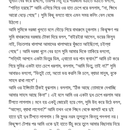
ভুদাটা বের করে রাখলো, তারপর নিচু হয়ে পায়জামা উঠাতে উঠাতে বললো,
“শান্তি হয়ছে?” আমি এগিয়ে গিয়ে ওর হাত চেপে ধরে বললাম, “না, ক্ষিধে
আরো বেড়ে গেছে”। সুমি কিছু বলতে যাবে এমন সময় কলিং বেল বেজে
উঠলো।
আমি সুমিকে দরজা খুলতে বলে দৌড়ে গিয়ে বাথরুমে ঢুকলাম। কিঝুক্ষণ পর
সুমি বাথরুমের দরজায় টোকা দিয়ে বলল, “বাইরইয়া আসেন, ভয়ের কিস্যু
নাই, নিচতলার খালাম্মা আমাদের খালাম্মারে খুঁজতে আইছিলো, চইল্যা
গেছে”। আমি দরজা খুলে বের হলে সুমি আমার দিকে তাকিয়ে বললো,
“সত্যিই আপনে একটা ভিতুর ডিম, এ্যাতো ভয় পান ক্যান?” আমি চট করে
গিয়ে সুমির একটা হাত চেপে ধরলাম, বললাম, “আমি ভিতু, তাই না?” সুমি
আবারও বললো, “ভিতুই তো, অতো ভয় করলি কি চলে, ব্যাডা মানুষ, বুকে
সাহস রাখা লাগে”।
আমি ওর ইঙ্গিতটা ঠিকই বুঝলাম। বললাম, “ঠিক আছে তোমাকে দেখাচ্ছি
আমার সাহস আছে কিনা”। এই বলে আমি ওর একটা দুধ চেপে ধরলাম আর
টিপতে লাগলাম। মনে হয় একটু জোরেই হয়ে গেল, সুমি উহ করে উঠে বলল,
“আস্তে, ব্যাথা লাগেনা?” আমি তখন ওকে পিছন থেকে জাপটে ধরে দুই
হাতে দুই দুধ টিপতে লাগলাম। কি সুন্দর নরম তুলতুলে কিন্তু গলগলা নয়।
কিছুক্ষণ টেপার পর আমি ওকে দুই হাতে উঁচু করে তুলে আমার বিছানায় নিয়ে