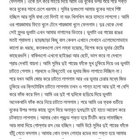
ফেললাম। ওকে চিৎ করে শুইয়ে দিয়ে আমি ওর বুকের উপর শুয়ে পরে শক্ত
করে বুকের সাথে চেপে ধরলাম। সুমির দুধগুলো আমার বুকের সাথে পিষ্ট
হচ্ছিল আর সুমি বাধা তো দিলই না বরং খিলখিল করে হাসতে লাগলো। আমি
ওর পায়জামার ফিতে খুলে টেনে পায়জামা খুলে ফেললাম। দুর থেকে দেখা
সেই সুন্দর ভুদাটা এখন আমার নাগালের ভিতরে। ভুদাটা ওর গায়ের রঙের
মতই শ্যামলা। ছাড়াছাড়া কিছু বাল কেবল এখানে সেখানে এলোমেলোভাবে
কালো রং ধরছে, কতকগুলো বেশ লম্বা হয়েছে, বিশেষ করে ভুদার ঠোটেঁর
কাছেরগুলি। বাকিগুলো এখনো ছাইরঙা আর ছোট, ভাল করে না দেখলে
প্রায় দেখাই যায়না। আমি সুমির দুই পায়ের ফাঁকে মুখ ঢুকিয়ে দিয়ে ওর ভুদাটা
চাটতে গেলাম। প্রথমে ও কিছুতেই ওর ভুদায় জিভ লাগাতে দিচ্ছিল না।
পরে যখন আমি জোর করে চাটতে লাগলাম আর ওর ভুদার চেরার মধ্যে জিভ
ঢুকিয়ে ওর ক্লিটোরিস চাটতে লাগলাম তখন ও শান্ত হলো আর দুই পা বেশি
করে ফাঁক করে দিল। আমি ওর দুই পা দুদিকে ছড়িয়ে দিয়ে ভুদাটা
অনেকখানি ফাঁক করে নিয়ে চাটতে লাগলাম। পরে আমি ওর ফ্রক গুটিয়ে
বুকের উপর গলার কাছে তুলে দিয়ে অনাবৃত দুধদুটো দুই হাতে আয়েশ করে
চটকাতে লাগলাম। আমার ধোন প্রচন্ড শক্ত হয়ে টিংটিং করে লাফাচ্ছিল
আর মাথা দিয়ে গোল্লার রস বের হচ্ছিল। আমি উঠে সুমির দুই পায়ের ফাঁকে
হাঁটু পেতে বসলাম। আমার ধোন তখন লোহার রডের মত শক্ত হয়ে আমার