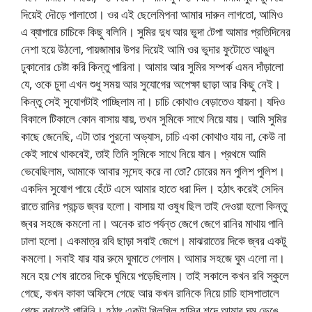
দিয়েই দৌড়ে পালাতো। ওর এই ছেলেমিপনা আমার দারুন লাগতো, আমিও
এ ব্যাপারে চাচিকে কিছু বলিনি। সুমির দুধ আর ভুদা টেপা আমার প্রতিদিনের
নেশা হয়ে উঠলো, পায়জামার উপর দিয়েই আমি ওর ভুদার ফুটোতে আঙুল
ঢুকানোর চেষ্টা করি কিন্তু পারিনা। আমার আর সুমির সম্পর্ক এমন দাঁড়ালো
যে, ওকে চুদা এখন শুধু সময় আর সুযোগের অপেক্ষা ছাড়া আর কিছু নেই।
কিন্তু সেই সুযোগটাই পাচ্ছিলাম না। চাচি কোথাও বেড়াতেও যায়না। যদিও
বিকালে টিকালে কোন বাসায় যায়, তখন সুমিকে সাথে নিয়ে যায়। আমি সুমির
কাছে জেনেছি, এটা তার পুরনো অভ্যাস, চাচি একা কোথাও যায় না, কেউ না
কেই সাথে থাকবেই, তাই তিনি সুমিকে সাথে নিয়ে যান। প্রথমে আমি
ভেবেছিলাম, আমাকে আবার সন্দেহ করে না তো? চোরের মন পুলিশ পুলিশ।
একদিন সুযোগ পায়ে হেঁটে এসে আমার হাতে ধরা দিল। হঠাৎ করেই সেদিন
রাতে রানির প্রচন্ড জ্বর হলো। বাসায় যা ওষুধ ছিল তাই দেওয়া হলো কিন্তু
জ্বর সহজে কমলো না। অনেক রাত পর্যন্ত জেগে জেগে রানির মাথায় পানি
ঢালা হলো। একমাত্র রবি ছাড়া সবাই জেগে। মাঝরাতের দিকে জ্বর একটু
কমলো। সবাই যার যার রুমে ঘুমাতে গেলাম। আমার সহজে ঘুম এলো না।
মনে হয় শেষ রাতের দিকে ঘুমিয়ে পড়েছিলাম। তাই সকালে কখন রবি স্কুলে
গেছে, কখন কাকা অফিসে গেছে আর কখন রানিকে নিয়ে চাচি হাসপাতালে
গেছে বুঝতেই পারিনি। হঠাৎ একটা খিলখিল হাসির শব্দে আমার ঘুম ভেঙে