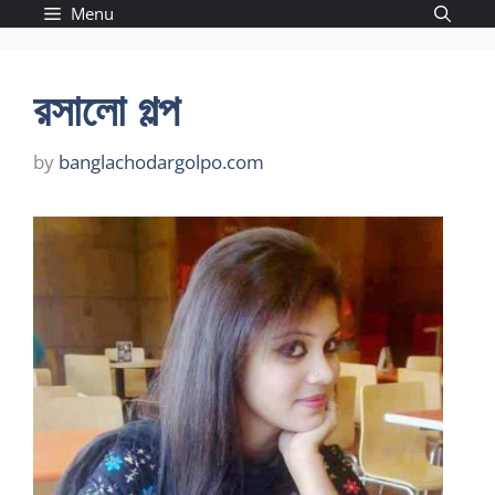
Skip
Menu
to
content
রসালো গল্প
by
banglachodargolpo.com