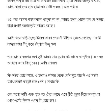
ভালই শক্তি ওর হাতে আমি যতিই চেষ্টা করছি হাতে দেওয়া জন্যে ও ততই
আকা বাকা হয়ে হাত ছাড়ানোর চেষ্টা করছে। এক পর্যায়ে
ওর পাছা আমার বাড়া বরাবর ধাক্কা লাগল, আমার তখন খেয়াল হল যে আমার
বাড়া মশাই অজান্তেই দাড়িয়ে আছে।
আমি তাড়া তাড়ি ছেড়ে দিলাম কারণ শেফালী নিশ্চিত বুঝতে পেরেছে। আমি
লজ্জায় মাথা নিচু করে রইলাম কিছু ক্ষণ
পরে আবার বললাম দেখ তুই আমার মান সন্মান নষ্ট করিস না প্লীজ। ও বলল
তা হলে অন্য কিছু নেন। আমি বললাম
কি আছে তোর কাছে, ও তখনও আমার থেকে বেশি দূরে যায় নি এর মাঝে
হঠাৎ করেই কারেন্ট চলে গেল। মাথায় কি
যেন হলো আমি ওকে হাত ধরে টেনে কাছে এনে ঠিটে চুমো দিয়ে বললাম যা
শোধ এটাই নিলাম এবার নি তোর দুল।