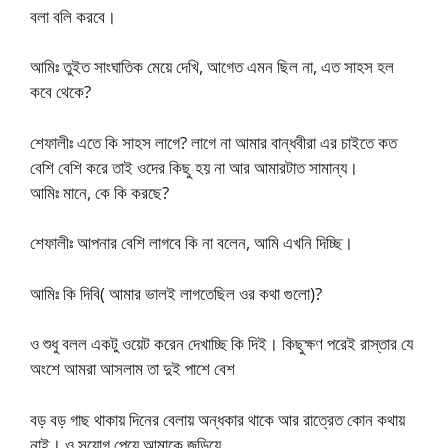
বলা বলি করবে।
আমিঃ তুইত সাংঘাতিক মেয়ে দেখি, আগেত এমন ছিল না, এত সাহস হল
কবে থেকে?
শেফালীঃ এতে কি সাহস লাগে? লাগে না আমার বান্ধবীরা এর চাইতে কত
বেশি বেশি করে তাই ওদের কিছু হয় না আর আমারটাত সামান্য।
আমিঃ মানে, কে কি করছে?
শেফালীঃ আপনার বেশি লাগবে কি না বলেন, আমি এখনি দিচ্ছি।
আমিঃ কি দিবি( আমার ভালই লাগতেছিল ওর কথা গুলো)?
ও শুধু বলল একটু ওয়েট করেন দেখাচ্ছি কি দিই। কিছুক্ষণ পরেই রাস্তার যে
অংশে আমরা আসলাম তা দুই পাশে বেশ
বড় বড় গাছ থাকায় দিনের বেলায় অন্ধকার থাকে আর রাত্রেত কোন কথায়
নাই। ও সুযোগ পেয়ে আমাকে জড়িয়ে