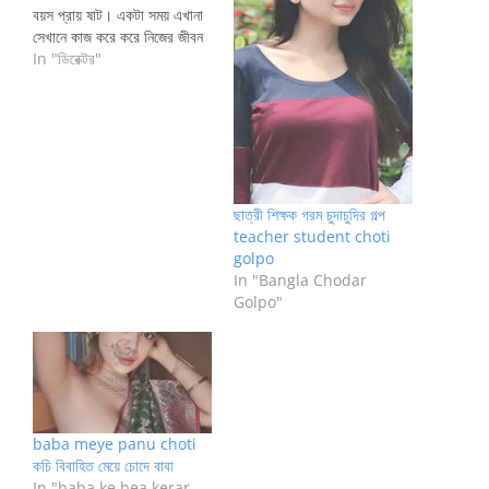
বয়স প্রায় ষাট। একটা সময় এখানা
সেখানে কাজ করে করে নিজের জীবন
গড়েছি। আর এখন নিজের আলাদা
In "ডিরেক্টর"
প্রদউসিং হাউসের হেড আমি।
নিজেই নতুন নতুন ফিল্ম বানাই ।
নায়ক নাইকা রা আমরা কাছে আছে
ওদের…
ছাত্রী শিক্ষক গরম চুদাচুদির গল্প
teacher student choti
golpo
In "Bangla Chodar
Golpo"
baba meye panu choti
কচি বিবাহিত মেয়ে চোদে বাবা
In "baba ke bea kerar