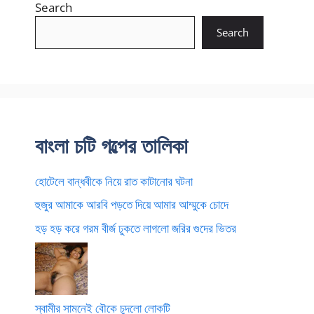
Search
Search
বাংলা চটি গল্পের তালিকা
হোটেলে বান্ধবীকে নিয়ে রাত কাটানোর ঘটনা
হুজুর আমাকে আরবি পড়তে দিয়ে আমার আম্মুকে চোদে
হড় হড় করে গরম বীর্জ ঢুকতে লাগলো জরির গুদের ভিতর
স্বামীর সামনেই বৌকে চুদলো লোকটি