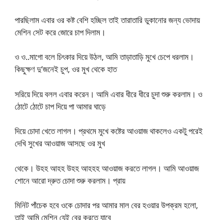
পারছিলাম এবার ওর কষ্ট বেশি হচ্ছিল তাই তারাতারি ডুকানোর জন্য ভোদায়
মেশিন সেট করে জোরে চাপ দিলাম।
ও ও..মাগো বলে চিৎকার দিয়ে উঠল, আমি তাড়াতাড়ি মুখে চেপে ধরলাম।
কিছুক্ষণ দু’জনেই চুপ, ওর মুখ থেকে হাত
সরিয়ে দিয়ে বলল এবার করেন। আমি এবার ধীরে ধীরে চুদা শুরু করলাম। ও
ঠোটে ঠোটে চাপ দিয়ে পা আমার ঘাড়ে
দিয়ে চোদা খেতে লাগল। প্রথমে মুখে কষ্টের আওয়াজ থাকলেও একটু পরেই
দেখি সুখের আওয়াজ আসছে ওর মুখ
থেকে। উহহ আহহ উহহ আহহহ আওয়াজ করতে লাগল। আমি আওয়াজ
শোনে আরো দ্রুত চোদা শুরু করলাম। প্রায়
মিনিট পাঁচেক হবে ওকে চোদার পর আমার মাল বের হওয়ার উপক্রম হলো,
তাই আমি মেশিন যেই বের করতে যাবে