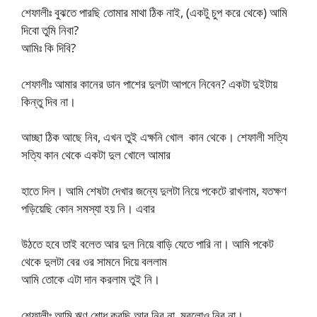
শেফালীঃ বুঝতে পারছি তোমার মাথা ঠিক নাই, (একটু চুপ করে থেকে) আমি
দিবো তুমি নিবা?
আমিঃ কি দিবি?
শেফালীঃ আমার কানের ডান পাশের দুলটা আপনে নিবেন? একটা দুইটায়
কিন্তু দিব না।
আচ্ছা ঠিক আছে নিব, এখন তুই এক্ষনি খোল কান থেকে। শেফালী সত্যি
সত্যি কান থেকে একটা দুল খোলে আমার
হাতে দিল। আমি শেষটা দেখার জন্যে দুলটা নিয়ে পকেটে রাখলাম, যতক্ষণ
পড়িয়েছি কোন সমস্যা হয় নি। এবার
উঠতে হবে তাই বলেত আর দুল নিয়ে বাড়ি যেতে পারি না। আমি পকেট
থেকে দুলটা বের ওর সামনে দিয়ে বললাম
আমি তোকে এটা দান করলাম তুই নি।
শেফালীঃ আমি ঋণ শোধ করছি আর নিব না, মরলোও নিব না।