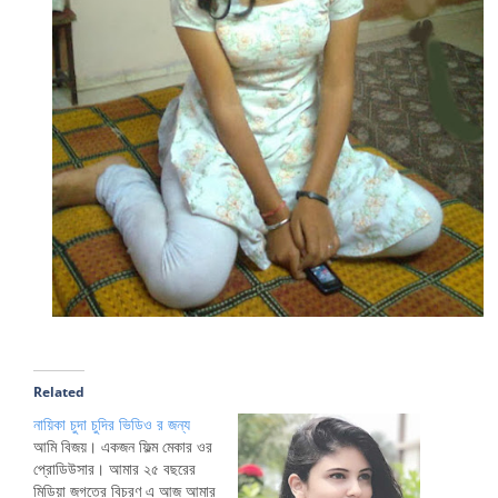
Related
নায়িকা চুদা চুদির ভিডিও র জন্য
আমি বিজয়। একজন ফিল্ম মেকার ওর
প্রোডিউসার। আমার ২৫ বছরের
মিডিয়া জগতের বিচরণ এ আজ আমার