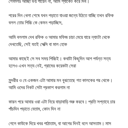
শেফালীঃ আচ্ছা ভয় পায়েন না, আমি প্যাকেট করে দিব।
পরের দিন খেলা শেষে যখন পড়াতে যাওয়া জন্যে উঠতে যাচ্ছি তখন রফিক
বলল তোর পিচ্চি কে কেমন পড়াচ্ছিস,
আমি বললাম দেখ রফিক ও আমার মফিজ চাচা মেয়ে যারে ন্যাংটা থেকে
দেখতেছি, সেই যতই সেক্সি বা মাল হোক
আমার কাছেই সে সব সময় পিচ্চিই। কথাটা কিছুদিন আগ পর্যন্ত সত্য
হলেও এখন সত্য নেই, গ্রামের কয়েকটা সেরা
সুন্দরীর ও যে একজন এটা আমার মন বুঝতেছে গত কালকের পর থেকে।
আমি ওদের নিকট সেটা প্রকাশ করলাম না
কারন পরে আবার ওরা এটা নিয়ে বাড়াবাড়ি শুরু করবে। প্রতি সপ্তাহে চার
পাঁচদিন পড়াতে যেতাম, কোন দিন না
গেলে কাউকে দিয়ে খবর পাঠাতাম, বা আগের দিনই বলে আসতাম। মাস