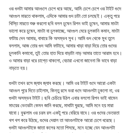
ওর গুদটা আমার আংগুলে চেপে ধরে আছে, আমি চেপে চেপে ওর টাইট গুদে
আংগুল মারতে থাকলাম, এদিকে আমার গুদ চাটা তো চলছেই। এক্তু পরে
খিস্তি মারতে শুরু করলো ছবি বলল চুষেন রিপন ভাই চুষেন, আমার মাংটা
ভালো করে চুষেন, মাংটা যা চুলকাচ্ছে, আংগুল মেরে চুলকানি কমান, মাংটা
ফাটায় দেন আমার, বাবারে কি অসম্ভব সুখ। আমি গুদ থেকে মুখ তুলে
বললাম, আজ তোর গুদ আমি ফাটাবে, আমার খাড়া বাড়া দিয়ে তোর গুদের
চুলকানি কমাবো, তুই তোর হাত দিয়ে বাড়াটা নাড় আমার তাতে আরাম হবে।
ও আমার বাড়া ধরে চাপ্তে থাকলো, বেচারা এখনো জানেনা কি ভাবে বাড়া
নাড়তে হয়।
গুদটা তখন রসে জ্যাব জ্যাব করছে। আমি ওর টাইট গুদে আরো একটা
আংগুল পুরে দিতে চাইলাম, কিন্তু রসে ভরা গুদে আংগুলটা ঢুকলো না, ওর
গুদটা অসম্ভব টাইট। ছবি চেচিয়ে উঠল এবার বললো রিপন ভাই থামেন
মাংয়ের ভেতরটা কেমন জানি করছে, মাথাটা ঘুরছে, আমি মনে হয় মারা
যাবো। বুঝলাম ওর চরম রস একটু পরে বেরিয়ে যাবে। ওর গুদের ভেতরতা
খপ খপ করে উঠছে, গুদের দেয়াল তা আংগুলটাকে আরো চেপে ধরেছে।
গুদটা আংগুলটাকে জাতা কলের মতো পিসছে, মনে হচ্ছে যেন আংগুলটা