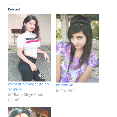
Related
kochi gud chodar golpo
কচি মেয়ের গুদ
লাল কচি গুদ
In "কচি সামা"
In "Baba Meye Choti
Golpo"