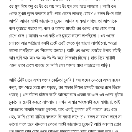
ওর মুখ দিয়ে শুধু ওঃ উঃ ওঃ আঃ আঃ উঃ শব্দ বের হতে লাগলো। আমি গুদ
থেকে মুখটা তুলে বললাম ছবি তোর কেমন লাগছে তোর? ও বলল রিপন ভাই
আপনি আমার মাংটা ভালোমত চুষেন, আমার যা মজা লাগছে তা আপনাকে
বলে বুঝাতে পারবো না, বলে ও আমার মাথাটা ওর গুদের ওপর জোর করে
চেপে ধরল। আমার ও ওর কচি গুদ চুষতে ভালো লাগছিলো। ওর গুদের
নোনতা আর আঠালো রসটা চেটে চেটে খেতে খুব ভালো লাগছিলো, আরো
ভালো লাগছিলো ওর শিতকার শুনতে। আমি ওর গুদের কোটের উপরে চাটছি
আর ছবি আঃ আঃ অঃ অঃ উঃ উঃ করে শিতকার দিচ্ছে। হাত দিয়ে মাথাটা
এমন ভাবে চেপে ধরেছে যে আমি যেন আমার মাথা নাড়াতে না পাড়ি।
আমি ঠোট দেয়ে এখন গুদের কোঠতা চুসষি। ওর গুদের ভেতরে এখন রসের
বন্যা, গুদ বেয়ে বেয়ে রস পড়ছে, ওর পাছার নিচের চাদরটা গুদের রসে ভিজে
গ্যাছে। গুদ চাটতে চাটতে আমি আস্তে করে একটা আংগুল ওর গুদের ফুটায়
ঢুকানোর চেস্টা করতে লাগলাম। এখন আমার আংগুলটা রসে মাখানো, তাই
আংগুলের মাথাটা সহজে ঢুকলো, আর একটু ঢুকালে ছবি বললো ওহঃ ওহঃ
ওহঃ, আমি চোষা থামিয়ে বললাম কি ব্যাথা লাগে ? ও বলল না ব্যাথা লাগে না,
ভালো লাগে তবে থামলেন কেনো মাংটা ভালোমত চুষেন? আমি বললাম তোর
গুদ চুষবো আর তোর গুদে আংগুল মারবো তাতে তোর আরো মজা হবে। ও