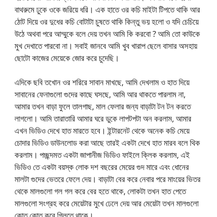
বাথরুমে ঢুকে ওকে জরিয়ে ধরি। এক হাতে ওর কচি মাইটা টিপতে থাকি আর
ঠোট দিয়ে ওর দুধের কচি বোটাটা চুষতে থাকি কিন্তু ভয় হলো ও যদি চেচিয়ে
উঠে অথবা পরে আম্মুকে বলে দেয় তখন আমি কি করবো ? আমি তো কাউকে
মুখ দেখাতে পারবো না। সবাই জানবে আমি খুব খারাপ ছেলে বাসার অসহায়
ছোটো কাজের মেয়েকে জোর করে চুদেছি।
এদিকে ছবি তখোন ওর শরিরে সাবান মাখছে, আমি দেখলাম ও হাত দিয়ে
সাবানের ফেনাগুলো গুদের কাছে ঘসছে, আমি আর থাকতে পারলাম না,
আমার তখন বাড়া ফুলে তালগাছ, মাল ফেলার জন্য বাড়াটা টন টন করতে
লাগলো। আমি তারাতারি আমার ঘরে ডুকে লাপটপটা অন করলাম, আমার
এখন ভিডিও দেখে হাত মারতে হবে। ইন্টারনেট থেকে অনেক কচি মেয়ে
চোদার ভিডিও ডাউনলোড করা আছে তারই একটা দেখে হাত মারব বলে থিক
করলাম। পচ্ছন্দমত একটা জাপানীজ ভিডিও ফাইলে ক্লিক করলাম, এই
ভিডিও তে একটা বয়স্ক লোক দশ বছরের মেয়ের গুদ মারে এবং ধোনের
মালটা গুদের ভেতরে ফেলে দেয়। বাড়াটা বের করে নেবার পরে মাংয়ের ভিতর
থেকে মালগুলো গল গল করে বের হতে থাকে, লোকটা তখন হাত পেতে
মালগুলো সংগ্রহ করে মেয়েটার মুখে ঢেলে দেয় আর মেয়েটা তখন মালগুলো
কোত কোত করে গিলতে থাকে।