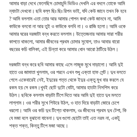
আমার বাড়া দেখে ফেলেছিস চোদাচুদি ভিডিও দেখলি এর বদলে তোকে আমি
ন্যাংটা দেখবো। ছবি বল্ল ছিঃ ছিঃ রিপন ভাই, যদি কেউ জানে তখন কি হবে
? আমি বললাম এতা তোর আর আমার গোপন কথা কেউ জানবে না, আমি
কাউকে বলবো না আর তুই ও কাউকে বলবি না। ও রাজি হলো। আমি ওকে
আমার ঘরের দরজাটা বন্ধ করতে বললাম। উত্তেজনায় আমার সারা শরীর
কাপতে থাকলো, আমার জীবনের প্রথম চোদার সুযোগ, তাও আবার বারো
বছরের কচি বালিকা, এই চিন্তা করে আমার ধোন আরো ঠাটিয়ে উঠল।
দরজাটা বন্ধ করে ছবি আমার কাছে এসে লাজুক মুখে দাড়ালো। আমি দুই
হাতে ওর জামাতা খুললাম, ওর পরনে এখন শুধু এক্তা হাফ পেন্ট। দুধ বলতে
গেলে একেবারেই নেই, ইদুরের গত্ত থেকে ইদুর এক্তু মুখ বার করলে যে
রকম হয় সে রকম।খুবই ছোট দুটো বোটা, আমার হাতটা নিসপিস করে
উঠল। ছবিকে বললাম বাড়াটা টিপে দিতে আর আমি দুই হাতে দুধ মলতে
লাগ্লাম। ওর শরীর সুখে শিউরে উঠল, ও হাত দিয়ে বাড়াটা জোরে চেপে
ধরলো। আমি ওর কচি দুধ টিপ্তে থাকলাম, ওঃ জীবনের প্রথম দুধ টেপা, কি
যে মজা বলে বুঝানো যাবেনা। দুধ গুলো ছোটো তাই এত নরম না, একটু
শক্ত শক্ত, কিন্তু টিপে মজা আছে।