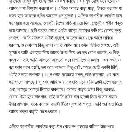
না মেয়েটার খুব সুখ হচ্ছে তাই ওরকম করছে। ওর মুখ দেখে মনে হলো ও
আমার কথা বিশ্যাস করলো না। এদিকে আমার বাড়া খাড়া, চিন্তা করলাম যা
হবার হবে আজকে ছবির আচোদা গুদ চুদবই। এদিকে জাপানীজ লোকটা মনে
হয় প্রায় হয়ে এসেছে, লোকটা ঠাপের গতি বাড়িয়ে দিল, মেয়েটার শরীর শক্ত
হয়ে আসছে। ছবি অবাক চোখে একটা বয়স্ক লোকের কচি মাং চোদার দৃশ্য
দেখছে। আমি ভাবলাম এটাই সুযোগ, আস্তে করে ওকে আগে জরিয়ে
ধরলাম, ও দেখলাম কিছু বলল না, ও আপন মনে তখন ভিডিও দেখছে, এই
সুযোগে আমি একহাত দিয়ে জামার উপর দিয়ে ওর দুধ চেপে ধরলাম, ও কিছু
বল্ল না, তাই আমি আলতো আলতো করে চাপ দিতে থাকলাম। ওর তখন ও
ব্রা পরার বয়স হয়নি, দুধ বলে আসলে কিছু নেই, আছে ছোট্ট একটা ঢিপি,
ওটাই মলতে লাগলাম। ও দেখলাম নড়েচড়ে বসল, তাই ভাবলাম, ওর মনে
হয় ভালো লাগছে। সুতরাং আমি আর একহাত দিয়ে বাকি দুধটা চেপে ধরলাম
এবং আস্তে আস্তে টিপতে থাকলাম। আমার বাড়ার তখন কিছু দরকার,
বেচারা খাড়া হয়ে তালগাছ, তাই আমি ছবির বাম হাতটা নিয়ে আমার বাড়ার
উপর রাখলাম, ওকে বললাম বাড়াটা টিপে দ্যাখ কি শক্ত। ছবি ওর হাত দিয়ে
আমার শক্ত বাড়াটা চেপে ধরলো।
এদিকে জাপানীজ লোকটার কড়া ঠাপ খেয়ে দশ বছরের বালিকা উচ্চ শরে