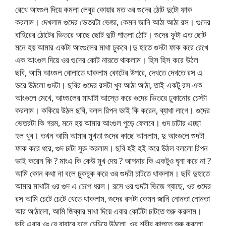
রেখে আংগুল দিয়ে কমলা লেবুর কোয়ার মত ওর গুদের ঠোট দুটো ফাক
করলাম। দেখলাম গুদের ভেতরটা ভেজা, কেমন জানি আঠা আঠা রস। গুদের
বাহিরের ঠোটের ভিতরে আছে ছোট দুটি পাতলা ঠোট। গুদের ফুটা এত ছোট
মনে হয় আমার একটা আংগুলের মাথা ঢুকবে।দু হাতে গুদটা ফাক করে রেখে
এক আংগুল দিয়ে ওর গুদের কোট নারতে থাকলাম। হিস হিস করে উঠল
ছবি, আমি আংগুল বোলাতে থাকলাম কোটের উপরে, দেখতে দেখতে রস এ
ভরে উঠলো গুদটা। ছবির গুদের রসটা খুব আঠা আঠা, তাই একটু রস এক
আংগুলে মেখে, আংগুলের মাথাটা আস্তে করে গুদের ভিতরে ঢুকানোর চেস্টা
করলাম। ককিয়ে উঠল ছবি, বলল রিপন ভাই কি করেন, ব্যাথা লাগে। গুদের
ভেতরটা কি গরম, মনে হয় আমার আংগুল পুড়ে ফেলবে। গুদ চাটার এচ্ছা
হল খুব। তখন আমি আমার মুখতা গুদের কাছে আনলাম, দু আংগুলে গুদটা
ফাক করে ধরে, গুদ চাটা সুরু করলাম। ছবি হই হই করে উঠল বললো রিপন
ভাই করেন কি ? মাংএ কি কেউ মুখ দেয় ? আপনার কি একটুও ঘৃনা করে না ?
আমি কোন কথা না বলে চুকচুক করে ওর গুদটা চাটতে থাকলাম। ছবি দুহাতে
আমার মাথাটা ওর গুদ এ চেপে ধরল। রসে ওর গুদটা ভিজে গ্যাছে, ওর গুদের
রস আমি চেটে চেটে খেতে থাকলাম, গুদের রসটা কেমন জানি নোনতা নোনতা
আর আঠালো, আমি জিব্বার মাথা দিয়ে এবার কোটটা চাটতে শুরু করলাম।
ছবি এবার ওঃ রে বাবারে বলে চেচিয়ে উঠলো, ওর শরীর কাপতে শুরু করলো,