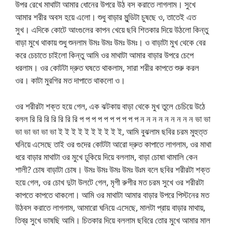
উপর রেখে মাথাটা আমার ধোনের উপরে উঠ বস করাতে লাগলাম। সুখে
আমার শরীর অবস হয়ে এলো। শুধু বাড়ার মুন্ডিটা চুষছে ও, তাতেই এত
সুখ। এদিকে কোটে আংগুলের কাপন খেয়ে ছবি শিতকার দিয়ে উঠলো কিন্তু
বাড়া মুখে থাকায় শুধু শুনলাম উমঃ উমঃ উমঃ উমঃ। ও বাড়াটা মুখ থেকে বের
করে চেচাতে চাইলো কিন্তু আমি ওর মাথাটা আমার বাড়ার উপরে চেপে
ধরলাম। ওর কোটটা দ্রুত ঘষতে থাকলাম, সারা শরীর কাপতে শুরু করল
ওর। কাটা মুরগির মত দাপাতে থাকলো ও।
ওর শরীরটা শক্ত হয়ে গেল, এক ঝটকায় বাড়া থেকে মুখ তুলে চেচিয়ে উঠে
বলল রি রি রি রি রি রি রি প প প প প প প প প প ন ন ন ন ন ন ন ন ন ভা ভা
ভা ভা ভা ভা ভা ই ই ই ই ই ই ই ই ই ই, আমি বুঝলাম ছবির চরম মুহুত্ত
ঘনিয়ে এসেছে তাই ওর গুদের কোটটা আরো দ্রুত কাপাতে লাগলাম, ওর মাথা
ধরে বাড়ার মাথাটা ওর মুখে ঢুকিয়ে দিয়ে বললাম, বাড়া চোষা থামালি কেন
শালী? চোষ বাড়াটা চোষ। উমঃ উমঃ উমঃ উমঃ উঃম বলে ছবির শরীরটা শক্ত
হয়ে গেল, ওর চোখ দুটা উলটে গেল, মৃগী রুগীর মত চরম সুখে ওর শরীরটা
কাপতে কাপতে থাকলো। আমি ওর মাথাটা আমার বাড়ার উপরে পিস্টনের মত
উঠবস করাতে লাগলাম, আমারো ঘনিয়ে এসেছে, মালটা প্রায় বাড়ার মাথায়,
তিব্র সুখে ভাষছি আমি। চিতকার দিয়ে বললাম ছবিরে তোর মুখে আমার মাল