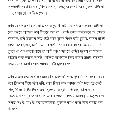
থাকলাম। ছবি তখন আঃ আঃ আঃ ওঃ ওঃ ওঃ উমঃ উমঃ উমঃ করছে। আমি
আংগুলটা আরো ভিতরে ঢুকিয়ে দিলাম, কিন্তু আংগুলটা আর ঢুকতে চাইলো
না, কোথায় যেন আটকে গেল।
তখন মনে পরলো ছবি তো এখন ও কুমারী তাই ওর সতীচ্ছদ আছে, এটা না
ভেদ করলে আংগুল আর ভিতরে যাবে না। আমি তখন দ্রুতবেগে মাং চাটতে
থাকলাম, ছবি চিতকার দিয়ে উঠে বলল চুষেন রিপন ভাই চুষেন, আমার মাংটা
ভালো করে চুষেন, চাটেন আমার মাংটা, মাংএর সব রষ বের করে দেন, মাং
চুষলে যে এত ভালো লাগে তা আমি আগে জানলে যেদিন প্রথম আপনাদের
বাড়িতে কাজ করতে আসছি সেদিনই আপনাকে দিয়ে আমার মাংটা চোষাতাম।
এখন থেকে আপনি রোজ আমার মাংটা চুষবেন তো।
আমি একথা শুনে এক ধাক্কায় বাকি আংগুলটা গুদে পুরে দিলাম, ওরে বাবারে
বলে চিতকার দিয়ে উঠল ছবি, বলল রিপন ভাই আমার মাংটা মনে হয় ফেটে
গেল, ভিতর টা টন টন করছে, বুজলাম ও ব্যাথা পেয়েছে, আমি আরো
দ্রুতবেগে মাং চুষতে থাকলাম আর আংগুল মারতে থাকলাম। এক্তু পরে ও
আবার আঃ উঃ আঃ উঃ করতে লাগ্লো, বুঝলাম ব্যাথা কমে গিয়ে আবার মজা
পাচ্ছে ও।