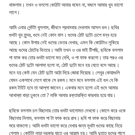
থাকলাম। তখন ও বললো কোঠটা আবার ঘষেন না, ঘষলে আমার খুব ভালো
লাগে।
আমি এবার পেন্টটা খুললাম, জীবনে প্রথমবার দেখলাম আসল গুদ। ছবির
গুদটা খুব সুন্দর, গুদে নেই কোন বাল। গুদের ঠোট দুটো চেপে বন্ধ হয়ে
আছে। কোন উপায় নেই গুদের ভেতর দেখার, এমন কি কোঠটাও লুকিয়ে
আছে গুদের ঠোটের ভিতরে। আমি তখন ও ওর মাই টিপছি, ছবিকে বললাম
পা ফাক কর তোর গুদটা ভালো মত দেখি, ও পা ফাক করলো। তার পরও ওর
গুদের ঠোট দুটো আলাদা হলো না, ঠোট দুটো মনে হয় যেতে বসে আছে।
মনে হয় কেউ যেন ঠোট দুটো আঠা দিয়ে জোরা দিয়েছে। লেবুর কোয়াগুলি
যেমন একসাথে লেগে থাকে সে রকম। মনে মনে বললাম এই গুদ যে কি
রকম টাইট হবে তা আল্লা জানেন। একবার মনে হলো এই গুদে আমার
আখাব্বা বাড়া ঢুকবে তো ? নাকি আবার রক্তারক্তি কারবার হয়ে যায়।
ছবিকে বললাম চল বিছানায় তোর গুদটা ভালোমত দেখবো। কোলে করে ওকে
বিছানায় নিলাম, বললাম পা টা ফাক করে রাখ। ছবি পা ফাক করে বিছানায়
শুয়ে থাকলো। আমি গুদটা ভালো করে দেখার জন্য মুখটা গুদের কাছে নিয়ে
গেলাম। কোটটা নাড়া দরকার যাতে ওর আরাম হয়। আমি দুহাত গুদের পাশে