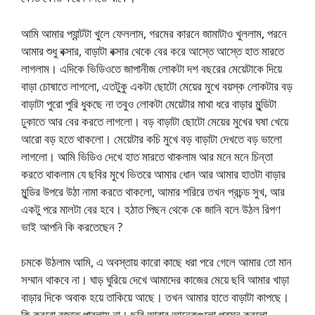
আমি আমার প্যান্টটা খুলে ফেললাম, গরমের কারনে জামাটাও খুললাম, পরনে
আমার শুধু বক্সার, বাড়াটা বক্সার থেকে বের করে আস্তে আস্তে হাত মারতে
লাগলাম। এদিকে ভিডিওতে জাপানীজ লোকটা দশ বছরের মেয়েটাকে দিয়ে
বাড়া চোষাতে লাগলো, এতটুকু একটা ছোটো মেয়ের মুখে বয়স্ক লোকটার বড়
বাড়াটা পুরো পুরি ধুকছে না তবুও লোকটা মেয়েটার মাথা ধরে বাড়ার মুন্ডিটা
ঢুকাতে আর বের করতে লাগলো। বড় বাড়াটা ছোটো মেয়ের মুখের ঘষা খেয়ে
আরো বড় হতে থাকলো। মেয়েটার কচি মুখে বড় বাড়াটা দেখতে বড় ভালো
লাগলো। আমি ভিডিও দেখে হাত মারতে থাকলাম আর মনে মনে চিন্তা
করতে থাকলাম যে ছবির মুখে ভিতরে আমার ধোন আর আমার হাতটা বাড়ার
মুন্ডির উপরে উঠা নামা করতে থাকলো, আমার শরিরে তখন প্রচন্ড সুখ, আর
একটু পরে মালটা বের হবে। হঠাত পিছন থেকে কে জানি বলে উঠল রিপণ
ভাই আপনি কি করতেছেন ?
চমকে উঠলাম আমি, এ অবস্তায় কারো কাছে ধরা পরে গেলে আমার তো মান
সম্মান থাকবে না। ঘাড় ঘুরিয়ে দেখে আমাদের কাজের মেয়ে ছবি আমার খাড়া
বাড়ার দিকে অবাক হয়ে তাকিয়ে আছে। তখন আমার হাতে বাড়াটা কাপছে।
কি করবো বুজতে পারলাম না। ছবি আবার আনেকগুলো প্রস্ন করলো,