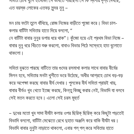
সবিতা চোখ খুলে হতবাক! সে ভাবতে পারছেনা সে কি স্বর্গীয় দৃশ্য দেখছে,
এত বয়স্ক লোকের এতবড় সুন্দর নুনু –
মন চায় ফটো তুলে বাঁধিয়ে, রোজ নিজের বাড়ীতে পূজো করে। বিভা চাল-
কলার বাটিটা সবিতার হাতে দিয়ে বললো, “
নে বাটিটা বাবার নুনুর ডগায় ধরে থাক”। কুঁজো হয়ে এই প্রথম বিভা নিজে –
বাবার নুনু ধরে খিঁচতে শুরু করলো, বাবাও বিভার পিঠে সস্নেহে হাত বুলোতে
থাকলো।
সবিতা বুঝতে পারছে বাটিতে তার গুদের রসমাখা কলার সাথে বাবার বীর্যের
মিলন হবে, সবিতার মনটা খুশীতে ভরে উঠেছে, অধীর আগ্রহে চোখ বড়-বড়
করে অপেক্ষা করছে বাবার বীর্য দেখার। পুলকের বীর্য সবিতা প্রায়ই খায়,
বাবার বীর্যও খুব খেতে ইচ্ছে করছে, কিন্তু কিচ্ছু করার নেই, বিভাদি যা বলবে
সেই মতন করতে হবে। এলো সেই চরম মূহুর্ত
– দুধের মতো খুব সাদা বীর্যটা কলার ওপর ছিরিক্ ছিরিক্ করে কিছুটা পড়তেই
বিভাদি বললো, বাটিটা মেঝেতে রেখে দুহাত অঞ্জলি করে বাকি বীর্যটা ধর।
বিভাদি বাবার নুনুটা নাড়াতে থাকলো, এবার গল্ গল্ করে সবিতার হাতে