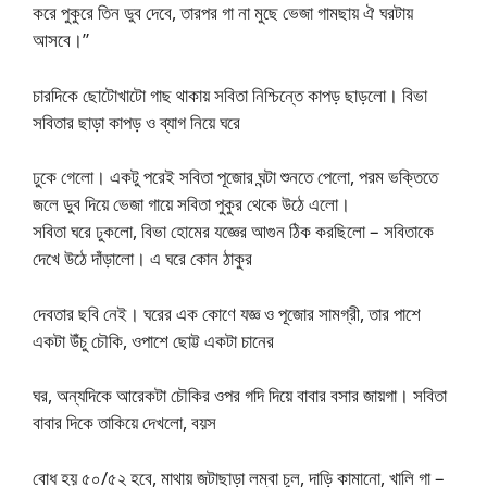
করে পুকুরে তিন ডুব দেবে, তারপর গা না মুছে ভেজা গামছায় ঐ ঘরটায়
আসবে।”
চারদিকে ছোটোখাটো গাছ থাকায় সবিতা নিশ্চিন্তে কাপড় ছাড়লো। বিভা
সবিতার ছাড়া কাপড় ও ব্যাগ নিয়ে ঘরে
ঢুকে গেলো। একটু পরেই সবিতা পূজোর ঘন্টা শুনতে পেলো, পরম ভক্তিতে
জলে ডুব দিয়ে ভেজা গায়ে সবিতা পুকুর থেকে উঠে এলো।
সবিতা ঘরে ঢুকলো, বিভা হোমের যজ্ঞের আগুন ঠিক করছিলো – সবিতাকে
দেখে উঠে দাঁড়ালো। এ ঘরে কোন ঠাকুর
দেবতার ছবি নেই। ঘরের এক কোণে যজ্ঞ ও পূজোর সামগ্রী, তার পাশে
একটা উঁচু চৌকি, ওপাশে ছোট্ট একটা চানের
ঘর, অন্যদিকে আরেকটা চৌকির ওপর গদি দিয়ে বাবার বসার জায়গা। সবিতা
বাবার দিকে তাকিয়ে দেখলো, বয়স
বোধ হয় ৫০/৫২ হবে, মাথায় জটাছাড়া লম্বা চুল, দাড়ি কামানো, খালি গা –