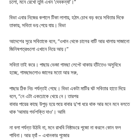
চলো, মনে রেখো তুমি এখন ‘দেবকন্যা’।”
বিভা এবার নিজের কপালে টিকা লাগায়, হঠাৎ চোখ বড় করে সবিতার দিকে
তাকায়, সবিতা ভয় পেয়ে যায়। বিভা
আদেশের সুরে সবিতাকে বলে, “ওখান থেকে চালের বাটি আর থালায় সাজানো
জিনিষপত্রগুলো এখানে নিয়ে আয়।”
সবিতা তাই করে। পাছায় ভেজা গামছা লেপ্টে থাকায় হাঁটতেও অসুবিধে
হচ্ছে, গামছাগুলোও জালের মতো আর সরু,
পাছার ঠিক নিচ পর্যন্তই গেছে। বিভা একটা মাটির ঘট সবিতার হাতে দিয়ে
বলে, “নে এটা একঢোকে খেয়ে নে। তারপর
বাবার পায়ের কাছে উপুড় হয়ে শুয়ে বাবার দু’পা ধরে থাক আর মনে মনে বলতে
থাক ‘আমায় গর্ভশক্তি দাও’। আমি
না বলা পর্যন্ত উঠবি না, মনে রাখবি নিষ্ঠাভরে পূজো না করলে কোন ফল
পাবিনা। আর হ্যাঁ – এখানকার পূজোর