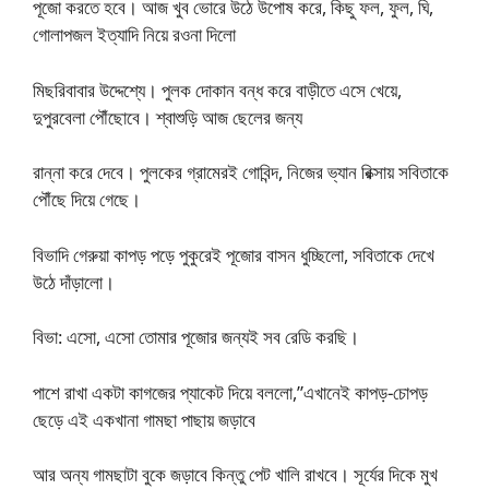
পূজো করতে হবে। আজ খুব ভোরে উঠে উপোষ করে, কিছু ফল, ফুল, ঘি,
গোলাপজল ইত্যাদি নিয়ে রওনা দিলো
মিছরিবাবার উদ্দেশ্যে। পুলক দোকান বন্ধ করে বাড়ীতে এসে খেয়ে,
দুপুরবেলা পৌঁছোবে। শ্বাশুড়ি আজ ছেলের জন্য
রান্না করে দেবে। পুলকের গ্রামেরই গোবিন্দ, নিজের ভ্যান রিক্সায় সবিতাকে
পৌঁছে দিয়ে গেছে।
বিভাদি গেরুয়া কাপড় পড়ে পুকুরেই পূজোর বাসন ধুচ্ছিলো, সবিতাকে দেখে
উঠে দাঁড়ালো।
বিভা: এসো, এসো তোমার পূজোর জন্যই সব রেডি করছি।
পাশে রাখা একটা কাগজের প্যাকেট দিয়ে বললো,”এখানেই কাপড়-চোপড়
ছেড়ে এই একখানা গামছা পাছায় জড়াবে
আর অন্য গামছাটা বুকে জড়াবে কিন্তু পেট খালি রাখবে। সূর্যের দিকে মুখ