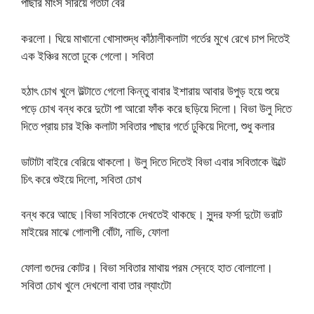
পাছার মাংস সরিয়ে গর্তটা বের
করলো। ঘিয়ে মাখানো খোসাশুদ্ধ কাঁঠালীকলাটা গর্তের মুখে রেখে চাপ দিতেই
এক ইঞ্চির মতো ঢুকে গেলো। সবিতা
হঠাৎ চোখ খুলে উল্টাতে গেলো কিন্তু বাবার ইশারায় আবার উপুড় হয়ে শুয়ে
পড়ে চোখ বন্ধ করে দুটো পা আরো ফাঁক করে ছড়িয়ে দিলো। বিভা উলু দিতে
দিতে প্রায় চার ইঞ্চি কলাটা সবিতার পাছার গর্তে ঢুকিয়ে দিলো, শুধু কলার
ডাটাটা বাইরে বেরিয়ে থাকলো। উলু দিতে দিতেই বিভা এবার সবিতাকে উল্টে
চিৎ করে শুইয়ে দিলো, সবিতা চোখ
বন্ধ করে আছে।বিভা সবিতাকে দেখতেই থাকছে। সুন্দর ফর্সা দুটো ভরাট
মাইয়ের মাঝে গোলাপী বোঁটা, নাভি, ফোলা
ফোলা গুদের কোটর। বিভা সবিতার মাথায় পরম স্নেহে হাত বোলালো।
সবিতা চোখ খুলে দেখলো বাবা তার ল্যাংটো