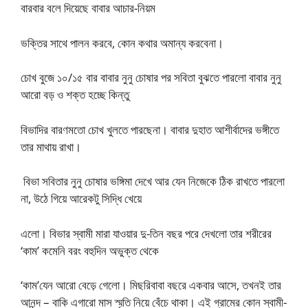
বারবার বলে দিয়েছে বাবার আচার-নিয়ম
ভক্তির সাথে পালন করবে, কোন কথার অমান্য করবেনা।
চোখ বুজে ১০/১৫ বার বাবার নুনু চোষার পর সবিতা বুঝতে পারলো বাবার নুনু
আরো বড় ও শক্ত হচ্ছে কিন্তু
বিভাদির বারণমতো চোখ খুলতে পারছেনা। বাবার দুহাত আশীর্বাদের ভঙ্গীতে
তার মাথায় রাখা।
বিভা সবিতার নুনু চোষার ভঙ্গিমা দেখে আর যেন নিজেকে ঠিক রাখতে পারলো
না, উঠে গিয়ে আরেকটু সিদ্ধি খেয়ে
এলো। বিভার স্বামী মারা যাওয়ার দু-তিন বছর পরে দেখলো তার শরীরের
‘কাম’ কমেনি বরং বহুদিন অভুক্ত থেকে
‘কাম’যেন আরো বেড়ে গেলো। মিছরিবাবা বছরে একবার আসে, তখনই তার
আনন্দ – বাকি এগারো মাস স্মৃতি নিয়ে বেঁচে থাকা। এই গ্রামের কোন স্বামী-