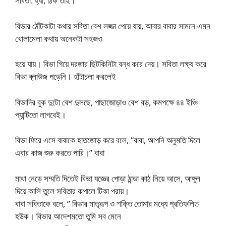
সবিতা: হ্যাঁ, ঠিক তাই।
বিভার ঠোঁটকাটা কথায় সবিতা বেশ লজ্জা পেয়ে যায়, আবার বাবার সামনে এমন
খোলামেলা কথায় অনেকটা সহজও
হয়ে যায়। বিভা গিয়ে দরজার ছিটকিনিটা বন্ধ করে দেয়। সবিতা লক্ষ্য করে
বিভা ব্লাউজ পড়েনি। হাঁটাচলা করলেই
বিভাদির বুক দুটো বেশ দুলছে, পাছাজোড়াও বেশ বড়, কমপক্ষে ৪৪ ইঞ্চি
প্যান্টিতো লাগবেই।
বিভা ফিরে এসে বাবাকে হাতজোড় করে বলে, “বাবা, আপনি অনুমতি দিলে
এবার কাজ শুরু করতে পারি।” বাবা
মাথা নেড়ে সম্মতি দিতেই বিভা যজ্ঞের পোড়া ঠান্ডা কাঠ নিয়ে আসে, আঙ্গুল
দিয়ে কালি তুলে সবিতার কপালে টিকা পরায়।
বাবা সবিতাকে বলে, ” বিভার মাতৃরূপ ও শক্তি তোমার মধ্যে প্রতিফলিত
হউক। বিভার আদেশমতো তুমি সব মেনে