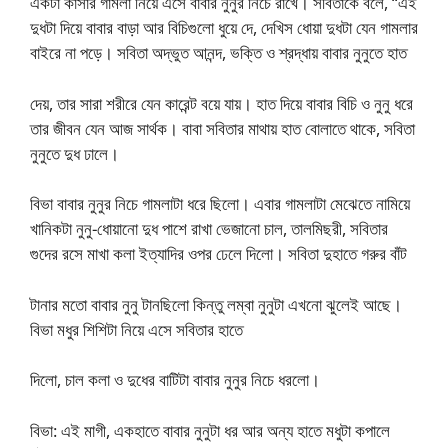
একটা কাঁসার গামলা নিয়ে এসে বাবার নুনুর নিচে রাখে। সবিতাকে বলে, “এই
দুধটা দিয়ে বাবার বাড়া আর বিচিগুলো ধুয়ে দে, দেখিস ধোয়া দুধটা যেন গামলার
বাইরে না পড়ে। সবিতা অদ্ভুত আনন্দ, ভক্তি ও শ্রদ্ধায় বাবার নুনুতে হাত
দেয়, তার সারা শরীরে যেন কারেন্ট বয়ে যায়। হাত দিয়ে বাবার বিচি ও নুনু ধরে
তার জীবন যেন আজ সার্থক। বাবা সবিতার মাথায় হাত বোলাতে থাকে, সবিতা
নুনুতে দুধ ঢালে।
বিভা বাবার নুনুর নিচে গামলাটা ধরে ছিলো। এবার গামলাটা মেঝেতে নামিয়ে
খানিকটা নুনু-ধোয়ানো দুধ পাশে রাখা ভেজানো চাল, তালমিছরী, সবিতার
গুদের রসে মাখা কলা ইত্যাদির ওপর ঢেলে দিলো। সবিতা দুহাতে গরুর বাঁট
টানার মতো বাবার নুনু টানছিলো কিন্তু লম্বা নুনুটা এখনো ঝুলেই আছে।
বিভা মধুর শিশিটা নিয়ে এসে সবিতার হাতে
দিলো, চাল কলা ও দুধের বাটিটা বাবার নুনুর নিচে ধরলো।
বিভা: এই মাগী, একহাতে বাবার নুনুটা ধর আর অন্য হাতে মধুটা কপালে