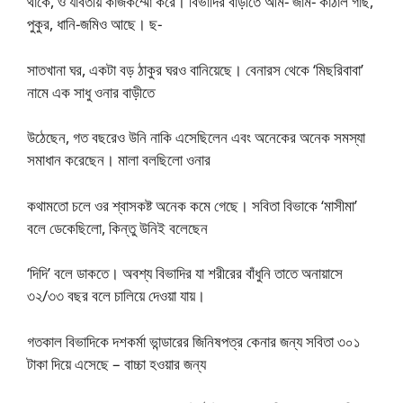
থাকে, ও যাবতীয় কাজকম্মো করে। বিভাদির বাড়ীতে আম- জাম- কাঁঠাল গাছ,
পুকুর, ধানি-জমিও আছে। ছ-
সাতখানা ঘর, একটা বড় ঠাকুর ঘরও বানিয়েছে। বেনারস থেকে ‘মিছরিবাবা’
নামে এক সাধু ওনার বাড়ীতে
উঠেছেন, গত বছরেও উনি নাকি এসেছিলেন এবং অনেকের অনেক সমস্যা
সমাধান করেছেন। মালা বলছিলো ওনার
কথামতো চলে ওর শ্বাসকষ্ট অনেক কমে গেছে। সবিতা বিভাকে ‘মাসীমা’
বলে ডেকেছিলো, কিন্তু উনিই বলেছেন
‘দিদি’ বলে ডাকতে। অবশ্য বিভাদির যা শরীরের বাঁধুনি তাতে অনায়াসে
৩২/৩৩ বছর বলে চালিয়ে দেওয়া যায়।
গতকাল বিভাদিকে দশকর্মা ভান্ডারের জিনিষপত্র কেনার জন্য সবিতা ৩০১
টাকা দিয়ে এসেছে – বাচ্চা হওয়ার জন্য