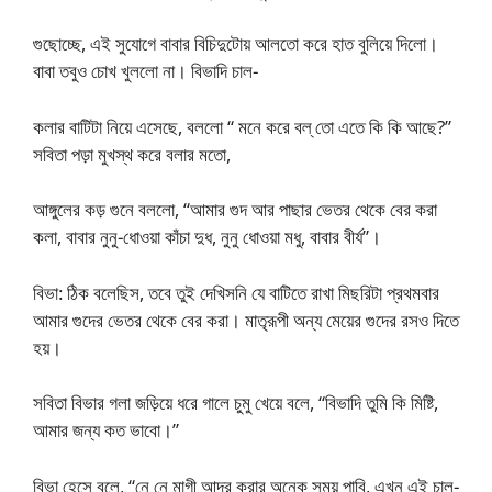
গুছোচ্ছে, এই সুযোগে বাবার বিচিদুটোয় আলতো করে হাত বুলিয়ে দিলো।
বাবা তবুও চোখ খুললো না। বিভাদি চাল-
কলার বাটিটা নিয়ে এসেছে, বললো “ মনে করে বল্ তো এতে কি কি আছে?”
সবিতা পড়া মুখস্থ করে বলার মতো,
আঙ্গুলের কড় গুনে বললো, “আমার গুদ আর পাছার ভেতর থেকে বের করা
কলা, বাবার নুনু-ধোওয়া কাঁচা দুধ, নুনু ধোওয়া মধু, বাবার বীর্য”।
বিভা: ঠিক বলেছিস, তবে তুই দেখিসনি যে বাটিতে রাখা মিছরিটা প্রথমবার
আমার গুদের ভেতর থেকে বের করা। মাতৃরূপী অন্য মেয়ের গুদের রসও দিতে
হয়।
সবিতা বিভার গলা জড়িয়ে ধরে গালে চুমু খেয়ে বলে, “বিভাদি তুমি কি মিষ্টি,
আমার জন্য কত ভাবো।”
বিভা হেসে বলে, “নে নে মাগী আদর করার অনেক সময় পাবি, এখন এই চাল-