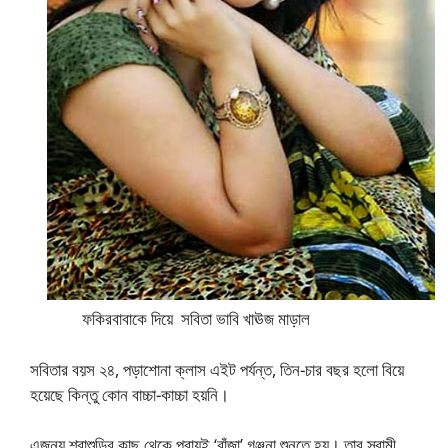
ফকিরবাবাকে দিয়ে সবিতা ভাবি খাঊজ মাড়াল
সবিতার বয়স ২৪, পড়াশোনা ক্লাস এইট পর্যন্ত, তিন-চার বছর হলো বিয়ে
হয়েছে কিন্তু কোন বাচ্চা-কাচ্চা হয়নি।
এজন্য শ্বাশুড়ির কাছ থেকে প্রায়ই ‘বাঁজা’ গঞ্জনা শুনতে হয়। তার স্বামী