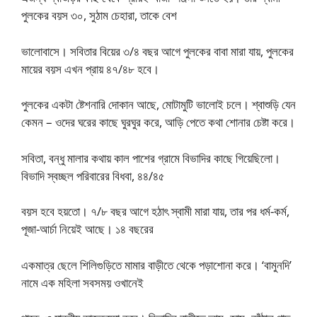
পুলকের বয়স ৩০, সুঠাম চেহারা, তাকে বেশ
ভালোবাসে। সবিতার বিয়ের ৩/৪ বছর আগে পুলকের বাবা মারা যায়, পুলকের
মায়ের বয়স এখন প্রায় ৪৭/৪৮ হবে।
পুলকের একটা ষ্টেশনারি দোকান আছে, মোটামুটি ভালোই চলে। শ্বাশুড়ি যেন
কেমন – ওদের ঘরের কাছে ঘুরঘুর করে, আড়ি পেতে কথা শোনার চেষ্টা করে।
সবিতা, বন্ধু মালার কথায় কাল পাশের গ্রামে বিভাদির কাছে গিয়েছিলো।
বিভাদি স্বচ্ছল পরিবারের বিধবা, ৪৪/৪৫
বয়স হবে হয়তো। ৭/৮ বছর আগে হঠাৎ স্বামী মারা যায়, তার পর ধর্ম-কর্ম,
পূজা-আর্চা নিয়েই আছে। ১৪ বছরের
একমাত্র ছেলে শিলিগুড়িতে মামার বাড়ীতে থেকে পড়াশোনা করে। ‘বামুনদি’
নামে এক মহিলা সবসময় ওখানেই