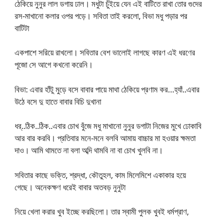
ঠেকিয়ে নুনুর লাল ডগায় ঢাল। মধুটা চুঁইয়ে যেন এই বাটিতে রাখা তোর গুদের
রস-মাখানো কলার ওপর পড়ে। সবিতা তাই করলো, বিভা মধু পড়ার পর
বাটিটা
একপাশে সরিয়ে রাখলো। সবিতার বেশ ভালোই লাগছে কারণ এই ধরণের
পূজো সে আগে কখনো করেনি।
বিভা: এবার হাঁটু মুড়ে বসে বাবার পায়ে মাথা ঠেকিয়ে প্রণাম কর…হ্যাঁ..এবার
উঠে বসে দু হাতে বাবার বিচি দুখানা
ধর্..ঠিক..ঠিক..এবার চোখ বুঁজে মধু মাখানো নুনুর ডগাটা নিজের মুখে ঢোকাবি
আর বার করবি। প্রতিবার মনে-মনে বলবি আমায় বাচ্চার মা হওয়ার ক্ষমতা
দাও। আমি থামতে না বলা অব্দি থামবি না বা চোখ খুলবি না।
সবিতার কাছে ভক্তি, শ্রদ্ধা, কৌতুহল, কাম মিলেমিশে একাকার হয়ে
গেছে। অনেকক্ষণ ধরেই বাবার অতবড় নুনুটা
নিয়ে খেলা করার খুব ইচ্ছে করছিলো। তার স্বামী পুলক খুবই ধর্মপ্রাণ,