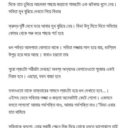
দিকে হাত ঢুকিয়ে আচমকা পাছায় জড়ানো গামছাটা এক ঝটকায় খুলে নেয়।
সবিতা মুখ ঘুরিয়ে দেখতে গিয়ে বিভার
ক্রুদ্ধ দৃষ্টি দেখে ভয়ে আবার মুখ ঘুরিয়ে নেয়। বিভা উলু দিতে দিতে সবিতার
কোমর থেকে শুরু করে পাছার গর্ত হয়ে
গুদ পর্যন্ত আমপাতা বোলাতে থাকে। সবিতা লজ্জায় লাল হয়ে যায়, ভাগ্যিস
উপুড় হয়ে শুয়ে আছে। বাবাও হয়তো তার
পুরো ল্যাংটো শরীরটা দেখছে! অবশ্য অন্যদের বেলাতেওতো পূজোর একই
নিয়ম হবে। এছাড়া, যখন বাচ্চা হবে
তখনওতো তাকে ডাক্তারের সামনে ল্যাংটো হয়ে গুদ দেখাতে হবে…।
এইসব ভেবে সবিতার লজ্জা ও জড়তা অনেকটাই কেটে গেলো। একমনে
বলতে লাগলো’ আমায় গর্ভশক্তি দাও, আমায় গর্ভশক্তি দাও।”বিভা এবার
হাত থামিয়ে
সবিতাকে বললো, তোর স্বামী পেছন দিক দিয়ে তোকে চুদতে ভালোবাসে তাই