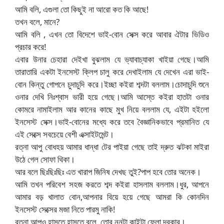
আমি বলি, এগুলা তো কিছুই না আরো কত কি আছে!
তখন বলে, মানে?
আমি বলি , এখন তো বিদেশে ভাই-বোন সেক্স করে আবার ঐটার ভিডিও
প্রচার করে!
এবার উনার চেহারা দেইখা বুঝলাম যে ভ্যাবাচ্যাকা খাইয়া গেছে।আমি
তারাতারি একটা ইনসেস্ট ক্লিপ চালু করে দেখাইলাম যে দেখেন এরা ভাই-
বোন কিন্তু গোপনে চুদাচুদি করে।ইচ্ছা কইরা শব্দটা বললাম।চোদাচুদি শুনে
ওনার দেখি নিঃশ্বাস ভারী হয়ে গেছে।আমি আস্তে কইরা হাতটা ওনার
কোমরে নামাইলাম আর কানের কাছে মুখ নিয়ে বললাম যে, এইটা হইলো
ইনসেস্ট সেক্স।ভাই-বোনের মধ্যে করে তবে বৈজ্ঞানিকভাবে প্রমানিত যে
এই সেক্সে সবচেয়ে বেশী এক্সাইটমেন্ট।
রত্না আপু বোধহয় আমার ধান্ধা টের পাইয়া গেছে তাই দ্রুত ঝটকা মাইরা
উঠে গেল সোফা থিকা।
আর বলে ছিঃছিঃছিঃ এত খারাপ জিনিষ দেখছ তুই?পাপ হবে তোর অনেক।
আমি তখন পরিবেশ সহজ করতে শব্দ কইরা হাসলাম বললাম।ধুর, আপনে
আমার বড় খালাত বোন,আপনার বিয়ে হয়ে গেছে আমরা কি কোনদিন
ইনসেস্ট সেক্সের মজা নিতে পারমু নাকি!
রত্না আপুও হাসতে হাসতে বলে, তোর নুনুটা কাইটা ফেলা দরকার।