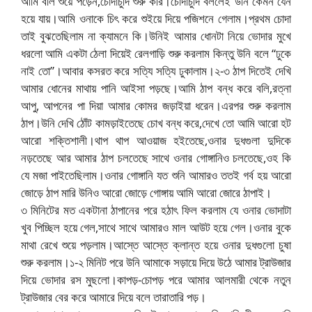
আমি বলি শুয়ে পড়েন,চোদাচুদি শুরু করি।চোদাচুদি বললেই উনি কেমন যেন
হয়ে যায়।আমি ওনাকে চিৎ করে শুইয়ে দিয়ে পজিশনে গেলাম।প্রথম চোদা
তাই বুঝতেছিলাম না ক্যামনে কি।উনিই আমার ধোনটা নিয়ে ভোদার মুখে
ধরলো আমি একটা ঠেলা দিয়েই রেলগাড়ি শুরু করলাম কিন্তু উনি বলে “ঢুকে
নাই তো”।আবার কসরত করে সত্যি সত্যি ঢুকালাম।২-৩ ঠাপ দিতেই দেখি
আমার ধোনের মাথায় পানি আইসা পড়ছে।আমি ঠাপ বন্ধ করে বলি,রত্না
আপু, আপনের পা দিয়া আমার কোমর জড়াইয়া ধরেন।এরপর শুরু করলাম
ঠাপ।উনি দেখি ঠোঁট কামড়াইতেছে চোখ বন্ধ করে,দেখে তো আমি আরো হট
আরো শক্তিশালী।থাপ থাপ আওয়াজ হইতেছে,ওনার দুধগুলা দুদিকে
নড়তেছে আর আমার ঠাপ চলতেছে সাথে ওনার গোঙ্গানিও চলতেছে,ওহ কি
যে মজা পাইতেছিলাম।ওনার গোঙ্গানি যত শুনি আমারও ততই গর্ব হয় আরো
জোড়ে ঠাপ মারি উনিও আরো জোড়ে গোঙ্গায় আমি আরো জোরে ঠাপাই।
৩ মিনিটের মত একটানা ঠাপানের পরে হঠাৎ ফিল করলাম যে ওনার ভোদাটা
খুব পিচ্ছিল হয়ে গেল,সাথে সাথে আমারও মাল আউট হয়ে গেল।ওনার বুকে
মাথা রেখে শুয়ে পড়লাম।আস্তে আস্তে ক্লান্ত হয়ে ওনার দুধগুলো চুষা
শুরু করলাম।১-২ মিনিট পরে উনি আমাকে সড়ায়ে দিয়ে উঠে আমার ট্রাউজার
দিয়ে ভোদার রস মুছলো।কাপড়-চোপড় পরে আমার আলমারী থেকে নতুন
ট্রাউজার বের করে আমারে দিয়ে বলে তারাতারি পড়।