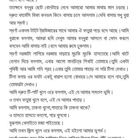
ততক্ষনে বন্ধুর ছোট বোনটারে দেখে আমারো আমার মাথায় মাল চড়ছে।
দ্রুত ফার্মেসি থিকা কনডম কিনে বাসায় চলে আসলাম।দেখি বাসায় শুধু বুয়া
আর স্বর্না।
স্বর্ণা একদম টাইট ট্রাউজারের সাথে আমার ঐ ফতুয়া পড়ে বসে আছে।আমি
বুয়াকে বললাম, আমরা ছবি দেখুম আমার বন্ধুরা আসলে বা ফোন করলে
বলবেন আমি বাসায় নাই।বলে আমার রুমে ঢুকলাম।
স্বর্ণা দরজাটা লাগিয়ে দরজায় দাড়ায়ে মুচকি মুচকি হাসতেছে।আমি খাটে
হেলান দিয়ে বললাম, এবার আসো মানচিত্র শিখাই তোমারে।তুমি একটা
পৃথিবী আর আমি শনি গ্রহ।এবার তুমি তোমার পাহাড় না সরি টিলা দেখাও।
টিলা বলায় ওর মনটা একটু খারাপ হলো বোধহয়।সে আমারে বলে নাহ,তুমি
তোমারটা দেখাও।
আমি দ্রুত টি-শার্ট খুলে ওরে বললাম, এই যে আমার সমতল ভুমি।
ও তখন ফতুয়া খুলে বলে, এই যে আমার পাহাড়।
আমি বললাম, ঢাকনা খুলো,পাহাড়ে কি ঢাকনা থাকে?
ও হাসতে হাসতে বললো, পরে খুলবো।
বুঝলাম খেলাইতে মজা পাইতেছে।
আমি তখন জিন্স খুলে ওরে বললাম, এই হইলো আমার ভুগর্ভ।