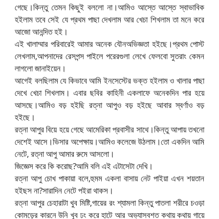
গেছে।কিন্তু তেমন কিছুই বললো না।আমিও আস্তে আস্তে স্বাভাবিক
হইলাম তবে সেই যে প্রথম পাছা দেখলাম আর খেচা শিখলাম তা মনে করে
আজো আনন্দিত হই।
এই খালাম্মার পরিবারেই আমার অনেক যৌনঅভিজ্ঞতা হইছে।প্রথম পোস্ট
লেখলাম,আপনাদের রেসপন্স পাইলে পরেরগুলা লেখে ফেলবো সুতরাং কেমন
লাগলো জানাইয়েন।
আগেই বলছিলাম যে কিভাবে আমি ইনসেস্টের ভক্ত হইলাম ও খালার পাছা
দেখে খেচা শিখলাম। এবার ছবির কাহিনী একলাফে অনেকদিন পার হয়ে
আসছে।আমিও বড় হইছি রত্না আপুও বড় হইছে আবার স্বর্ণাও বড়
হইছে।
রত্না আপুর বিয়ে হয়ে গেছে আমেরিকা প্রবাসীর সাথে।কিন্তু আপায় তখনো
দেশেই আসে।ভিসার অপেক্ষায়।আমিও কলেজে উঠলাম।তো একদিন আমি
নেটে, রত্না আপু আমার রুমে আসলো।
জিজ্ঞেস করে কি করোছ?আমি বলি এই এটাসেটা দেখি।
রত্না আপু চোখ পাকায়া বলে,হুমম একলা বাসায় নেট পাইয়া এখন শয়তান
হইছস না?সারাদিন নেটে পইরা থাকস।
রত্না আপুর চেহারাটা খুব মিষ্টি,গায়ের রং শ্যামলা কিন্তু পাতলা শরীরে চওড়া
কোমড়ের কারনে উনি খুব ঢং করে হাটে আর অভ্যাসবশত কথায় কথায় গায়ে