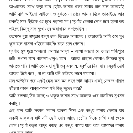
আওয়াজের সাথে কড়া করে।হঠাৎ আমার ধনের মাথায় মাল চলে আসতেই
আমি বলি আইলো আইলো, ও বুঝতে না পেরে আমার দিকে তাকাইছে আর
তখনই মাল ছিটকে ওর মুখে পড়লো সব।স্বর্ণার চেহারা দেখে মনে হলো ভয়
পাইছে কিন্তু মাল মুখে ওরে অসাধারন লাগতেছিল।
ততক্ষনে বুয়া নাস্তার জন্য ডাক দিতেছে আমাদের। তাড়াতাড়ি আমি ওরে মুখ
ধুতে বলে নাস্তা খাইতে ডাইনিং রুমে চলে গেলাম।
স্বর্ণাও মুখ ধুয়ে আসলো।আমার আব্বা – আম্মা বললো যে ওনারা গাজিপুরে
জমি দেখতে যাবে খালাম্মা-খালুও যাবে। আমরা চাইলে কোথাও নিজেরা ঘুরে
আসতে পারি।আমি তো মহা খুশী তবু বললাম, স্বর্ণারে নিয়া যান।স্বর্ণা দেখি
আৎকে উঠে বলে , না না আমি রনি ভাইয়ার সাথে থাকবো।
মাল আউটের পরে একটু সেক্স কম কম লাগে তাই আমার একটু মেজাজ খারাপ
হইলো কারন আব্বা-আম্মা যদি কিছু সন্দেহ করে?
আমি বললাম,ঠিক আছে ও থাকুক আমার সাথে আজকে ওরে মানচিত্র মুখস্ত
করামু।
এই বলে আমি সকাল সকাল আড্ডা দিতে এক বন্ধুর বাসায় গেলাম যার
একটা ঝাক্কাস হটি নটি ছোট বোন আছে।১১টার দিকে দেখি বাসা থেকে
ফোন।স্বর্ণা রত্না আপুর কাছে ওর বন্ধুর বাসায় যাবে বলে আমাদের বাসায়
এসে বসে আছে।