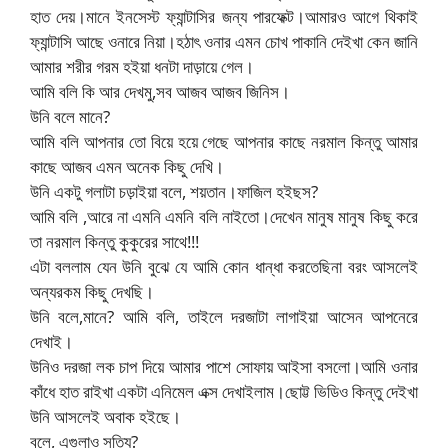
হাত দেয়।মানে ইনসেস্ট ফ্যান্টাসির জন্য পারফেক্ট।আমারও আগে থিকাই
ফ্যান্টাসি আছে ওনারে নিয়া।হঠাৎ ওনার এমন চোখ পাকানি দেইখা কেন জানি
আমার শরীর গরম হইয়া ধনটা দাড়ায়ে গেল।
আমি বলি কি আর দেখমু,সব আজব আজব জিনিস।
উনি বলে মানে?
আমি বলি আপনার তো বিয়ে হয়ে গেছে আপনার কাছে নরমাল কিন্তু আমার
কাছে আজব এমন অনেক কিছু দেখি।
উনি একটু গলাটা চড়াইয়া বলে, শয়তান।ফাজিল হইছস?
আমি বলি ,আরে না এমনি এমনি বলি নাইতো।দেখেন মানুষ মানুষ কিছু করে
তা নরমাল কিন্তু কুকুরের সাথে!!!
এটা বললাম যেন উনি বুঝে যে আমি কোন ধান্ধা করতেছিনা বরং আসলেই
অন্যরকম কিছু দেখছি।
উনি বলে,মানে? আমি বলি, তাইলে দরজাটা লাগাইয়া আসেন আপনেরে
দেখাই।
উনিও দরজা লক চাপ দিয়ে আমার পাশে সোফায় আইসা বসলো।আমি ওনার
কাঁধে হাত রাইখা একটা এনিমেল এক্স দেখাইলাম।ছোট্ট ভিডিও কিন্তু দেইখা
উনি আসলেই অবাক হইছে।
বলে, এগুলাও সত্যি?