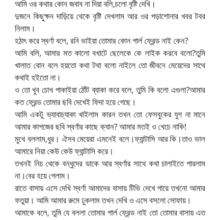
আমি ওর কথার কোন জবাব না দিয়া বলি,চলো বৃষ্টি দেখি।
দুজনে কিছুক্ষন দাড়িয়ে থেকে বৃষ্টি দেখলাম আর ওর পড়াশোনার খবর টবর
নিলাম।
হঠাৎ করে স্বর্ণা বলে, রনি ভাইয়া তোমার কোন গার্ল ফ্রেন্ড নাই কেন?
আমি বলি, আমার মত কালো বখাটে ছেলেকে কে লাইক করবে বলো?তুমি
খালাত বোন বলে হয়তো কথা টথা বলো নাইলে তো জীবনে মেয়েদের সাথে
কথাই হইতো না।
ও তো খুব চোখ পাকাইয়া ঠোঁট ব্যাকা করে বলে, তুমি কি বলো এগুলা?আমার
কত ফ্রেন্ড তোমার ছবি দেখেই ফিদা হয়ে গেছে।
আমি একটু ভ্যাবাচ্যাকা খাইলাম কারন তখন তো ফেসবুকের যুগ না মানে
আমার কাগজের ছবি স্বর্ণার কাছে ক্যান? আমার মতই ও খেচে নাকি!
মুখে বললাম,ধুর। ঐসব মেয়েরা এমনেই বলে।ফ্যান্টাসি আর কি।তাও ভাল
আমারে নিয়া কেউ কেউ ফ্যান্টাসি করে।
তখনই নিচ থেকে বন্ধুদের ডাকে আর স্বর্ণার সাথে কথা চালাইতে পারলাম
না।বের হয়ে গেলাম।
রাতে বাসায় এসে দেখি স্বর্ণা আমাদের বাসায় টিভি দেখে গায়ে তখনো আমার
ফতুয়া। আমি আমার রুমে ঢুকলাম তখন দেখি ও এসে বসলো সোফায়।
আমাকে বলে, তুমি যে বললা তোমার গার্ল ফ্রেন্ড নাই তো তোমার বাসায় এত