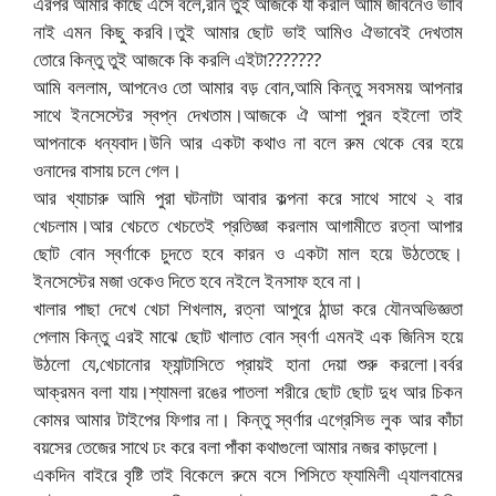
এরপর আমার কাছে এসে বলে,রনি তুই আজকে যা করলি আমি জীবনেও ভাবি
নাই এমন কিছু করবি।তুই আমার ছোট ভাই আমিও ঐভাবেই দেখতাম
তোরে কিন্তু তুই আজকে কি করলি এইটা???????
আমি বললাম, আপনেও তো আমার বড় বোন,আমি কিন্তু সবসময় আপনার
সাথে ইনসেস্টের স্বপ্ন দেখতাম।আজকে ঐ আশা পুরন হইলো তাই
আপনাকে ধন্যবাদ।উনি আর একটা কথাও না বলে রুম থেকে বের হয়ে
ওনাদের বাসায় চলে গেল।
আর খ্যাচারু আমি পুরা ঘটনাটা আবার কল্পনা করে সাথে সাথে ২ বার
খেচলাম।আর খেচতে খেচতেই প্রতিজ্ঞা করলাম আগামীতে রত্না আপার
ছোট বোন স্বর্ণাকে চুদতে হবে কারন ও একটা মাল হয়ে উঠতেছে।
ইনসেস্টের মজা ওকেও দিতে হবে নইলে ইনসাফ হবে না।
খালার পাছা দেখে খেচা শিখলাম, রত্না আপুরে ঠান্ডা করে যৌনঅভিজ্ঞতা
পেলাম কিন্তু এরই মাঝে ছোট খালাত বোন স্বর্ণা এমনই এক জিনিস হয়ে
উঠলো যে,খেচানোর ফ্যান্টাসিতে প্রায়ই হানা দেয়া শুরু করলো।বর্বর
আক্রমন বলা যায়।শ্যামলা রঙের পাতলা শরীরে ছোট ছোট দুধ আর চিকন
কোমর আমার টাইপের ফিগার না। কিন্তু স্বর্ণার এগ্রেসিভ লুক আর কাঁচা
বয়সের তেজের সাথে ঢং করে বলা পাঁকা কথাগুলো আমার নজর কাড়লো।
একদিন বাইরে বৃষ্টি তাই বিকেলে রুমে বসে পিসিতে ফ্যামিলী এ্যালবামের