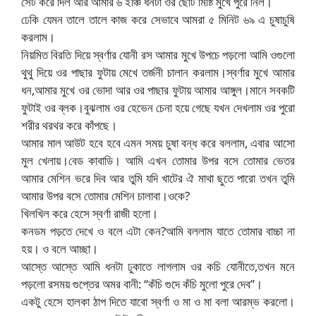
সেট করে দিল আর আমার ৬ ইঞ্চি ধনটা ওর ছোট মিষ্টি মুখে পুরে নিল।
ঢেকি যেমন তালে তালে কাজ করে সেভাবে আমরা ৫ মিনিট ৬৯ এ চুষাচুষি
করলাম।
নিয়মিত বিরতি দিয়ে স্বর্ণার যোনী রস আমার মুখে উপচে পড়লো আমি ওগুলো
থুথু দিয়ে ওর পাছার ফুটায় মেখে তর্জনী চালান করলাম।স্বর্ণার মুখে আমার
ধন,আমার মুখে ওর ভোদা আর ওর পাছার ফুটায় আমার আঙ্গুল।মানে সবকটি
ফুটাই ওর ব্লক।বুঝলাম ওর হেভেন চেনা হয়ে গেছে যখন দেখলাম ওর পুরো
শরীর থরথর করে কাঁপছে।
আমার মাল আউট হবে হবে এমন সময় চুষা বন্ধ করে বললাম, এবার আসো
মুল খেলায়।বেড কাবাডি। আমি এখন তোমার উপর বসে তোমার ভেতর
আমার মেশিন ভরে দিব আর তুমি যদি খাটের ঐ মাথা ছুতে পারো তখন তুমি
আমার উপর বসে তোমার মেশিন চালাবা।ওকে?
খিলখিল করে হেসে স্বর্ণা রাজী হলো।
কনডম পড়তে দেখে ও বলে এটা কেন?আমি বললাম যাতে তোমার বাচ্চা না
হয়। ও বলে আচ্ছা।
আস্তে আস্তে আমি ধনটা ঢুকাতে লাগলাম ওর কচি যোনীতে,তখন মনে
পড়লো রসময় গুপ্তের অমর বানী: “কঁচি গুদে কঁচি মুলো পুরে দেব”।
একটু হেসে হালকা ঠাপ দিতে যাবো স্বর্ণা ও মা ও মা বলা আরম্ভ করলো।