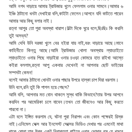
আমি নগদ দাড়ায়ে আমার ট্রাউজার খুলে ফেললাম ওনার সামনে।আমার ৬
ইঞ্চি ঠাটানো ধনটা দেখাইয়া বলি,কাইটা ফেলেন।আপনে যদি কাটতে পারেন
আমার আর কিছু বলার নাই।
রত্না আপুর তো পুরা অবস্থা খারাপ।উল্টা দিকে ঘুরে বলে,ছিঃছিঃ কি করলি
তুই অসভ্য?
আমি দেখি উনি দরজা খুলে বের হইয়া যায় নাই,বরং দাড়ায়ে আছে।মানে
কাহিনীতে কিন্তু আছে।আমি ট্রাউজার খোলা অবস্থায় ল্যাংচাইতে
ল্যাংচাইতে ওনার পিছে দাড়াইয়া ওনার চওড়া কোমরে হাত রাইখা আস্তে
কইরা বললাম,রত্না আপু একবার দেখেনই না আপনার ছোট ভাইয়ের
সম্পদটা কেমন!
বলেই আমার ঠাটানো ধোনটা ওনার পাছার উপরে হাল্কা চাপ দিয়া ধরলাম।
উনি বলে,রনি তুই কি পাগল হয়ে গেছস?
আমি বলি, আপনার মত বোন থাকলে সুস্থ থাকি কিভাবে?তার উপর আপনে
কয়দিন পর আমেরিকা চলে যাবেন।তখন তো জীবনেও আর কিছু করতে
পারবো না।
এটা বলে ইঙ্গিত করলাম যে, ঘটনা পুরা নিরাপদ এবং কোন পক্ষেরই রিস্ক
নাই।এনিমেল সেক্স আর ইনসেস্ট সেক্সের ভিডিও দেখার পর এমনেই মাথা
থাকে ঘোলা তার উপর একটু নিরাপত্তা পাইলে ওনার ভোদার রস যে খসবে