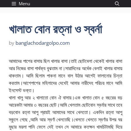
Skip
Menu
to
content
খালাত বোন রত্না ও স্বর্না
by
banglachodargolpo.com
আমাদের পাশের বাসায় ছিল খালার বাসা।তাই ছোটবেলা থেকেই খালার বাসা
আর নিজের বাসা পার্থক্য বুঝতাম না।সারাদিনের অর্ধেক বেলাই খালার বাসায়
থাকতাম। আমি ছিলাম পাকনা মানে বাল উঠার আগেই ফালানোর চিন্তা
করতাম।আশেপাশের মহিলাদের দেখেই আমার নারীদেহ পরিচয় মানে আমি
ইনসেস্ট ভক্ত।
খালা খালু আর ২ খালাতো বোন ঐ বাসায়।এক খালাত বোন ৫ বছরের বড়
আরেকটা আমার ৩ বছরের ছোট।আমি খেলতাম ছোটবোন স্বর্নার সাথে তবে
বড়বোন রত্না আপু প্রায়ই আমাদের সাথে খেলতো। একদিন রত্না আপু
স্কুলে গেছে ,আমি আর স্বর্ণা খেলতেছি।খেলতে খেলতে স্বর্ণার উপর ঘর
মুছার ময়লা পানি ফেলে দেই তখন সে আমারে কতক্ষন খামচিটামছি দিয়ে