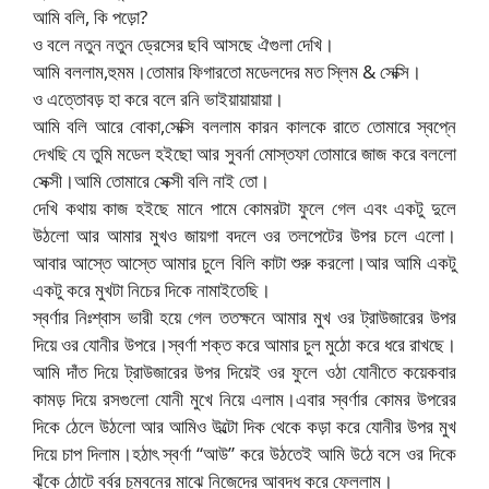
আমি বলি, কি পড়ো?
ও বলে নতুন নতুন ড্রেসের ছবি আসছে ঐগুলা দেখি।
আমি বললাম,হুমম।তোমার ফিগারতো মডেলদের মত স্লিম & সেক্সি।
ও এত্তোবড় হা করে বলে রনি ভাইয়ায়ায়ায়া।
আমি বলি আরে বোকা,সেক্সি বললাম কারন কালকে রাতে তোমারে স্বপ্নে
দেখছি যে তুমি মডেল হইছো আর সুবর্না মোস্তফা তোমারে জাজ করে বললো
সেক্সী।আমি তোমারে সেক্সী বলি নাই তো।
দেখি কথায় কাজ হইছে মানে পামে কোমরটা ফুলে গেল এবং একটু দুলে
উঠলো আর আমার মুখও জায়গা বদলে ওর তলপেটের উপর চলে এলো।
আবার আস্তে আস্তে আমার চুলে বিলি কাটা শুরু করলো।আর আমি একটু
একটু করে মুখটা নিচের দিকে নামাইতেছি।
স্বর্ণার নিঃশ্বাস ভারী হয়ে গেল ততক্ষনে আমার মুখ ওর ট্রাউজারের উপর
দিয়ে ওর যোনীর উপরে।স্বর্ণা শক্ত করে আমার চুল মুঠো করে ধরে রাখছে।
আমি দাঁত দিয়ে ট্রাউজারের উপর দিয়েই ওর ফুলে ওঠা যোনীতে কয়েকবার
কামড় দিয়ে রসগুলো যোনী মুখে নিয়ে এলাম।এবার স্বর্ণার কোমর উপরের
দিকে ঠেলে উঠলো আর আমিও উল্টো দিক থেকে কড়া করে যোনীর উপর মুখ
দিয়ে চাপ দিলাম।হঠাৎ স্বর্ণা “আউ” করে উঠতেই আমি উঠে বসে ওর দিকে
ঝুঁকে ঠোটে বর্বর চুম্বনের মাঝে নিজেদের আবদ্ধ করে ফেললাম।