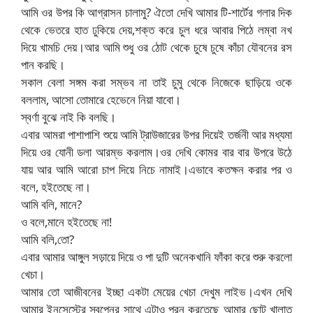
আমি ওর উপর কি আগ্রাসন চালামু? ঐতো দেখি আমার টি-শার্টের গলার দিক
থেকে ভেতরে হাত ঢুকিয়ে দেয়,শক্ত করে চুল ধরে আবার পিঠে লম্বা নখ
দিয়ে খামচি দেয়।আর আমি শুধু ওর ঠোট থেকে চুষে চুষে কাঁচা যৌবনের রস
পান করছি।
সকাল বেলা সঙ্গম করা সম্ভব না তাই চুমু থেকে নিজেকে ছাড়িয়ে ওকে
বললাম, আসো তোমারে হেভেনে নিয়া যাবো।
স্বর্ণা বুঝে নাই কি বলছি।
এবার আমরা পাশাপাশি শুয়ে আমি ট্রাউজারের উপর দিয়েই তর্জনী আর মধ্যমা
দিয়ে ওর যোনী ডলা আরম্ভ করলাম।ওর দেখি কোমর বার বার উপরে উঠে
যায় আর আমি আরো চাপ দিয়ে নিচে নামাই।এভাবে কতক্ষন করার পর ও
বলে, হইতেছে না।
আমি বলি, মানে?
ও বলে,মানে হইতেছে না!
আমি বলি,তো?
এবার আমার আঙ্গুল সড়ায়ে দিয়ে ও পা দুটি অনেকখানি ফাঁকা করে শুরু করলো
খেচা।
আমার তো আজীবনের ইচ্ছা একটা মেয়ের খেচা দেখুম লাইভ।এখন দেখি
আমার ইনসেস্টের স্বপ্নের সাথে এটাও পুরন করতেছে আমার ছোট খালাত