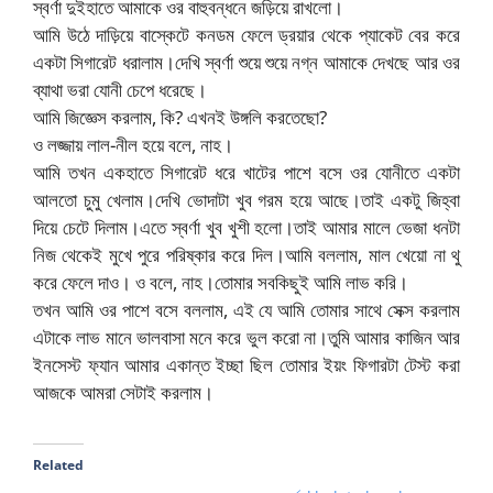
স্বর্ণা দুইহাতে আমাকে ওর বাহুবন্ধনে জড়িয়ে রাখলো।
আমি উঠে দাড়িয়ে বাস্কেটে কনডম ফেলে ড্রয়ার থেকে প্যাকেট বের করে
একটা সিগারেট ধরালাম।দেখি স্বর্ণা শুয়ে শুয়ে নগ্ন আমাকে দেখছে আর ওর
ব্যাথা ভরা যোনী চেপে ধরেছে।
আমি জিজ্ঞেস করলাম, কি? এখনই উঙ্গলি করতেছো?
ও লজ্জায় লাল-নীল হয়ে বলে, নাহ।
আমি তখন একহাতে সিগারেট ধরে খাটের পাশে বসে ওর যোনীতে একটা
আলতো চুমু খেলাম।দেখি ভোদাটা খুব গরম হয়ে আছে।তাই একটু জিহ্বা
দিয়ে চেটে দিলাম।এতে স্বর্ণা খুব খুশী হলো।তাই আমার মালে ভেজা ধনটা
নিজ থেকেই মুখে পুরে পরিষ্কার করে দিল।আমি বললাম, মাল খেয়ো না থু
করে ফেলে দাও। ও বলে, নাহ।তোমার সবকিছুই আমি লাভ করি।
তখন আমি ওর পাশে বসে বললাম, এই যে আমি তোমার সাথে সেক্স করলাম
এটাকে লাভ মানে ভালবাসা মনে করে ভুল করো না।তুমি আমার কাজিন আর
ইনসেস্ট ফ্যান আমার একান্ত ইচ্ছা ছিল তোমার ইয়ং ফিগারটা টেস্ট করা
আজকে আমরা সেটাই করলাম।
Related