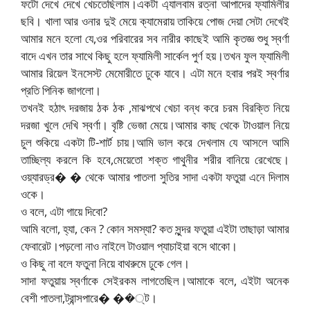
ফটো দেখে দেখে খেচতেছিলাম।একটা এ্যালবাম রত্না আপাদের ফ্যামিলীর
ছবি। খালা আর ওনার দুই মেয়ে ক্যামেরায় তাকিয়ে পোজ দেয়া সেটা দেখেই
আমার মনে হলো যে,ওর পরিবারের সব নারীর কাছেই আমি কৃতজ্ঞ শুধু স্বর্ণা
বাদে এখন তার সাথে কিছু হলে ফ্যামিলী সার্কেল পুর্ণ হয়।তখন ফুল ফ্যামিলী
আমার রিয়েল ইনসেস্ট মেমোরীতে ঢুকে যাবে। এটা মনে হবার পরই স্বর্ণার
প্রতি পিনিক জাগলো।
তখনই হঠাৎ দরজায় ঠক ঠক ,মাঝপথে খেচা বন্ধ করে চরম বিরক্তি নিয়ে
দরজা খুলে দেখি স্বর্ণা। বৃষ্টি ভেজা মেয়ে।আমার কাছ থেকে টাওয়াল নিয়ে
চুল শুকিয়ে একটা টি-শার্ট চায়।আমি ভাল করে দেখলাম যে আসলে আমি
তাচ্ছিল্য করলে কি হবে,মেয়েতো শক্ত গাথুনীর শরীর বানিয়ে রেখেছে।
ওয়্যারড্র� � থেকে আমার পাতলা সুতির সাদা একটা ফতুয়া এনে দিলাম
ওকে।
ও বলে, এটা গায়ে দিবো?
আমি বলো, হ্যা, কেন ? কোন সমস্যা? কত সুন্দর ফতুয়া এইটা তাছাড়া আমার
ফেবারেট।পড়লো নাও নাইলে টাওয়াল প্যাচাইয়া বসে থাকো।
ও কিছু না বলে ফতুনা নিয়ে বাথরুমে ঢুকে গেল।
সাদা ফতুয়ায় স্বর্ণাকে সেইরকম লাগতেছিল।আমাকে বলে, এইটা অনেক
বেশী পাতলা,ট্রান্সপারে� ��্ট।