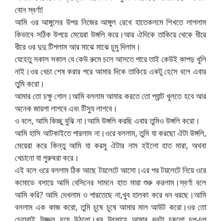
বোন স্বর্ণা!
আমি ওর আঙ্গুলের উপর নিজের আঙ্গুল রেখে হাতেকলমে শিখতে লাগলাম
কিভাবে সঠিক উপয়ে মেয়েরা উঙ্গলি করে।আর ঐদিকে তাকিয়ে থেকে ধীরে
ধীরে ওর দুদু টিপলাম আর মাঝে মাঝে চুমু দিলাম।
যেহেতু সকাল সকাল যে কেউ রুমে চলে আসতে পারে তাই কেউই কাপড় খুলি
নাই।ওর খেচা শেষ করার পরে আমার দিকে তাকিয়ে একটু হেসে বলে এবার
তুমি করো।
আমার তো চক্ষু গোল।আমি বললাম আমার করতে তো প্যান্ট খুলতে হবে আর
অনেক জায়গা লাগবে এবং টিস্যু লাগবে।
ও বলে, আমি কিচ্ছু বুঝি না।আমি উঙ্গলি করছি এবার তুমিও উঙ্গলি করো।
আমি হাসি আটকাইতে পারলাম না।ওরে বললাম, তুমি যা করছো ঐটা উঙ্গলি,
মেয়েরা করে কিন্তু আমি যা করমু ঐটার নাম হইলো হাত মারা, অথবা
খেচানো যা পুরুষরা করে।
এই বলে ওরে বললাম ঠিক আছে টয়লেটে আসো।এর পর টয়লেটে নিয়ে ওরে
কমোডে বসায়ে আমি বেসিনের সামনে হাত মারা শুরু করলাম।স্বর্ণা বলে
আমি করি? আমি দেখলাম ও পারতেছে না,খুব হালকা করে ধন ধরছে।আমি
বললাম এক কাজ করো, তুমি চুষে চুষে আমার মাল আউট করো।ওর তো
চেহারাই উজ্জল হয়ে উঠলো।খুব উৎসাহে আমার ধনটা চুষলো চপ-চপ