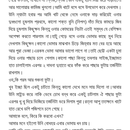
আর সালোয়ার কামিজ খুললো।আমি খাটে বসে বসে উপভোগ করে দেখলাম।
উনি ন্যাংটা হবার পর আমি খাট থেকে নেমে ওনাকে দাড় করিয়েই ওনার
দুধগুলো চুষলাম প্রথমে, কালো শক্ত বুনি (নিপল) দাঁত দিয়ে কামড়ে জিব
দিয়ে চুষলাম কিছুক্ষন কিন্তু ওনার কোমরের নিচটা এতই সমৃদ্ধ যে বেশিক্ষন
অপেক্ষা করতে পারলাম না।হাটু গেড়ে বসে ওনার ভোদার কাছে মুখ নিয়ে
দেখলাম কিছুক্ষন।কালো ভোদার মাঝখান চিড়ে জিহ্বার মত বের হয়ে আছে
আর পুরা ভেজা।এরকম ভোদা আমার ভালো লাগে না।তাই ছোট্ট একটা চুমা
দিয়ে ওনার পাছায় চলে গেলাম।কালো পাছা কিন্তু তবলার সাইজ,ইচ্ছামত
হাত চালাইলাম এরপর ২ দাবনা দুহাতে ধরে ফাঁক করে পাছার ফুটায় তর্জনীটা
রাখলাম।
ওহ,কি গরম আর শুকনা ফুটা।
খুব ইচ্ছা ছিল একটু চাটতে কিন্তু কালো দেখে মনে সায় দিলো না।আবার
উনি মাইন্ড করে নাকি ভেবে চোখ বন্ধ করে একটু চাটলাম ঐ পাছার ফুটা
এরপর থু থু দিয়ে ভিজিয়ে তর্জনিটা ভরে দিলাম পুরা।রত্না আপু ততক্ষনে খাটে
হাত রেখে ডগি পজিশনে চলে গেছে।
আমাকে বলে, কিরে কি করবো এখন?
আমার মনে হইলো উনি বোধহয় এবার ভোদায় ধন চায়।