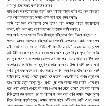
এই ব্যাপারে আমার কনফিডেন্স ছিল।
উনি তখন আস্তে আস্তে হাত পিছনে আইনা আমার ধনটা ধরে বলে,রনি তুই
এত খারাপ হইছস,তুই আমার ছোট ভাই হয়ে এমন করলি?
আমি মনে মনে কই,আমার ধোন হাতাও আর আমারে গাইল পারো!ভালো
ভালো, যাই বলো নাই বলো স্বপ্নের ইনসেস্ট আমি করমুই।
পরে আমি ওনার আমার দিকে ফিরাইয়া বলি,কোন কিছু চিন্তা কইরেন না।
আপনে আমার স্বপ্নের নারী,ছোটকাল থেকেই আপনাকে ন্যাংটা দেখার শখ
এই বলেই ওনার শ্যামল ঠোঁটে ঠোঁট লাগাইলাম।উনি আমার ধন ছাড়ে তো
নাই উল্টা আরো শক্ত করে ধরলো আর আমার মুখে জিহ্বা পুরে দিল।আমি
তো পুরা পাগল হয়ে গেলাম।একহাতে ওনার পাছা অন্য হাতে দুধ টিপা শুরু
করলাম।২ মিনিটের মত চুমু দিয়ে জামা কাপড়ের উপর দিয়াই ওনার সারা
শরীর চুমা শুরু করলাম।হঠাৎ আমারে অবাক করে দিয়ে উনি আমারে খাটে
শুইয়ে দিয়ে আমার ধোনটা চুষতে শুরু করলো।ওহ,জীবনের প্রথম ব্লো জব
তাও আবার রত্না আপুর মুখে।মুখটা পুরা গরম লালায় ভর্তি।আমি ওনার চুল
ধরে ওনার চেহারা দেখতে লাগলাম।এবার মুখ থেকে ধোনটা বের করে আমার
বিচি চোষা শুরু করলো এর পর আমার পা ফাক করে দেখি আমার পাছার ফুটার
দিকে জিহ্বা বাড়াইতেছে।আমার পাছায় বালে ভর্তি তাই আমি একটু লজ্জা
পেয়ে বললাম, ঐখানে না প্লিজ,প্লিজ।উনি একটু হাসি দিয়া উঠে দাড়াইলো