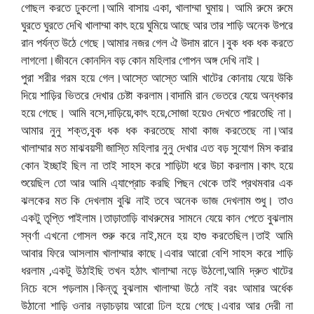
গোছল করতে ঢুকলো।আমি বাসায় একা, খালাম্মা ঘুমায়। আমি রুমে রুমে
ঘুরতে ঘুরতে দেখি খালাম্মা কাৎ হয়ে ঘুমিয়ে আছে আর তার শাড়ি অনেক উপরে
রান পর্যন্ত উঠে গেছে।আমার নজর গেল ঐ উদাম রানে।বুক ধক ধক করতে
লাগলো।জীবনে কোনদিন বড় কোন মহিলার গোপন অঙ্গ দেখি নাই।
পুরা শরীর গরম হয়ে গেল।আস্তে আস্তে আমি খাটের কোনায় যেয়ে উকি
দিয়ে শাড়ির ভিতরে দেখার চেষ্টা করলাম।বাদামি রান ভেতরে যেয়ে অন্ধকার
হয়ে গেছে। আমি বসে,দাড়িয়ে,কাৎ হয়ে,সোজা হয়েও দেখতে পারতেছি না।
আমার নুনু শক্ত,বুক ধক ধক করতেছে মাথা কাজ করতেছে না।আর
খালাম্মার মত মাঝবয়সী জাস্তি মহিলার নুনু দেখার এত বড় সুযোগ মিস করার
কোন ইচ্ছাই ছিল না তাই সাহস করে শাড়িটা ধরে উচা করলাম।কাৎ হয়ে
শুয়েছিল তো আর আমি এ্যাপ্রোচ করছি পিছন থেকে তাই প্রথমবার এক
ঝলকের মত কি দেখলাম বুঝি নাই তবে অনেক ভাজ দেখলাম শুধু। তাও
একটু তৃপ্তি পাইলাম।তাড়াতাড়ি বাথরুমের সামনে যেয়ে কান পেতে বুঝলাম
স্বর্ণা এখনো গোসল শুরু করে নাই,মনে হয় হাগু করতেছিল।তাই আমি
আবার ফিরে আসলাম খালাম্মার কাছে।এবার আরো বেশি সাহস করে শাড়ি
ধরলাম ,একটু উঠাইছি তখন হঠাৎ খালাম্মা নড়ে উঠলো,আমি দ্রুত খাটের
নিচে বসে পড়লাম।কিন্তু বুঝলাম খালাম্মা উঠে নাই বরং আমার অর্ধেক
উঠানো শাড়ি ওনার নড়াচড়ায় আরো ঢিল হয়ে গেছে।এবার আর দেরী না