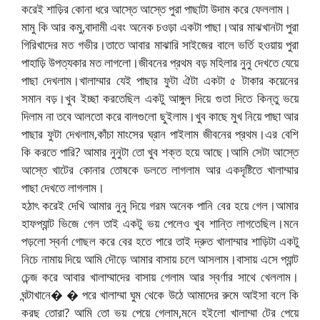
করেই শাড়ির কোনা ধরে আস্তে আস্তে পুরা পাছাটা উদাম করে ফেললাম।
মামু কি আর কমু,বাদামী এবং অনেক চওড়া একটা পাছা।আর মাঝখানটা পুরা
গিরিখাদের মত গভীর।তাতে আবার মাঝারি সাইজের বালে ভর্তি হওয়ায় পুরা
পাহাড়ি উপত্যকার মত লাগলো।জীবনের প্রথম বড় মহিলার নুনু দেখতে যেয়ে
পাছা দেখলাম।খালাম্মার যেই পাছার ফুটা ঐটা একটা ৫ টাকার কয়েনের
সমান বড়।খুব ইচ্ছা করতেছিল একটু আঙ্গুল দিয়ে গুতা দিতে কিন্তু ভয়ে
দিলাম না তবে আলতো করে বালগুলো ছুইলাম।খুব কাছে মুখ নিয়ে পাছা আর
পাছার ফুটা দেখলাম,কাঁচা মাংসের ঘ্রান পাইলাম জীবনের প্রথম।এর বেশি
কি করতে পারি? আমার নুনুটা তো খুব শক্ত হয়ে আছে।আমি সেটা আস্তে
আস্তে খাটের কোনার তোষকে ডলতে লাগলাম আর একদৃষ্টিতে খালাম্মার
পাছা দেখতে লাগলাম।
হঠাৎ করেই দেখি আমার নুনু দিয়ে গরম অনেক পানি বের হয়ে গেল।আমার
হাফপ্যান্ট ভিজে গেল তাই একটু ভয় পেলেও খুব শান্তি লাগতেছিল।মনে
পড়লো স্বর্না গোছল করে বের হতে পারে তাই দ্রুত খালাম্মার শাড়িটা একটু
নিচে নামায় দিয়ে আমি দৌড়ে আমার বাসায় চলে আসলাম।বাসায় এসে প্যান্ট
চেন্জ করে আবার খালাম্মাদের বাসায় গেলাম আর স্বর্ণার সাথে খেললাম।
ঘন্টাখানে� � পরে খালাম্মা ঘুম থেকে উঠে আমাদের রুমে আইসা বলে কি
করছ তোরা? আমি তো ভয় পেয়ে গেলাম,মনে হইলো খালাম্মা টের পেয়ে