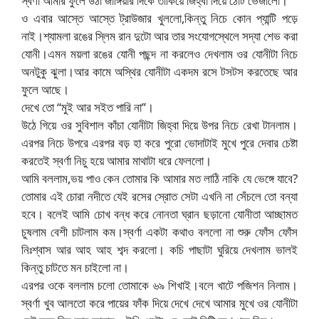
স্বর্ণা আমার ফুলে উঠা জাঙ্গিয়ার দিকে তাকিয়ে জিহ্বা দিয়ে ঠোঁট ভেজালো।
ও এবার আস্তে আস্তে ট্রাউজার খুললো,কিন্তু নিচে কোন প্যান্টি পড়ে
নাই।শ্যামলা রঙের স্লিম রান দুটো আর তার সংযোগস্থেলে সদ্যা শেভ করা
যোনী।এমন ময়লা রঙের যোনী পছন্দ না করলেও দেখলাম ওর যোনীটা নিচে
অনটুকু ঝুলা।আর কামে অস্থির যোনীটা একদম রসে টসটস করতেছে আর
ফুলে আছে।
দেখে তো “মুই আর সইত পারি না”।
উঠে গিয়ে ওর সুবিশাল কাঁচা যোনীটা জিহ্বা দিয়ে উপর নিচে রেখা টানলাম।
এরপর নিচে উপরে এরপর বড় হা করে পুরো ভোদাটাই মুখে পুরে দেবার চেষ্টা
করতেই স্বর্ণা নিচু হয়ে আমার মাথাটা ধরে ফেললো।
আমি বললাম,ভয় পাও কেন তোমার কি আমার মত লাঠি নাকি যে ভেঙ্গে যাবে?
তোমার এই চোরা নদীতে যেই রসের স্রোত সেটা এখনি না সেঁচলে তো বন্যা
হবে। বলেই আমি চোখ বন্ধ করে নোনতা ঘ্রান ছড়ানো যোনীতা আচ্ছামত
চুষলাম বেশী চাটলাম কম।স্বর্ণা একটা কথাও বললো না শুরু ফোঁস ফোঁস
নিঃশ্বাস আর আহ আহ শব্দ করলো। কচি পাছাটা ঘুরিয়ে দেখলাম ভালই
কিন্তু চাটতে মন চাইলো না।
এরপর ওকে বললাম চলো তোমাকে ৬৯ শিখাই।বলে খাটে পজিশন নিলাম।
স্বর্ণা খুব আলতো করে পায়ের ফাঁক দিয়ে দেখে দেখে আমার মুখে ওর যোনীটা