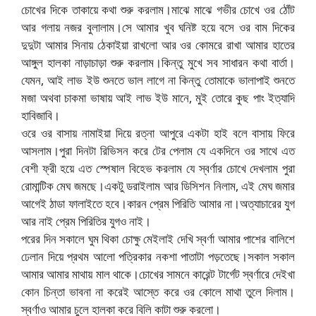
চোখের দিকে তাকায়ে কথা শুরু করলাম।মাঝে মাঝে গভীর চোখে ওর ঠোঁট
আর গলায় নজর বুলালাম।সে আমার খুব ঘনিষ্ট হয়ে বসে ওর বাম দিকের
দুদুটা আমার সিনায় ঠেকাইয়া রাখলো আর ওর কোমরে রাখা আমার হাতের
আঙ্গুল হালকা নাড়াচাড়া শুরু করলাম।কিন্তু মুখে সব সাধারন কথা বার্তা।
যেমন, আই লাভ ইউ শুনতে ভাল লাগে না কিন্তু তোমাকে ভালাপাই শুনতে
মজা অথবা চাকমা ভাষায় আই লাভ ইউ মানে, মুই তোরে কুছ পাং ইত্যাদি
হাবিজাবি।
ওরে ওর বাসায় নামাইয়া দিয়ে রত্না আপুরে একটা হাই বলে বাসায় ফিরে
আসলাম।পুরা দিনটা রিভিসন করে টের পেলাম যে একদিনে ওর সাথে এত
বেশী ফ্রী হয়ে এত স্পেষাল বিহেভ করলাম যে স্বর্ণার চোখে দেখলাম পুরা
রোমান্টিক মেঘ জমছে।একটু ডরাইলাম আর ডিসিশন নিলাম, এই মেঘ জমার
আগেই ঠাডা ফালাইতে হবে।কারন প্রেম পিরিতি আমার না।অত্যাচারের যুগ
আর নাই প্রেম পিরিতির যুগও নাই।
পরের দিন সকালে ঘুম থিকা চোক্ষু মেইলাই দেখি স্বর্ণা আমার পাশের বালিশে
ঢেলান দিয়ে প্রথম আলো পত্রিকার নকশা পাতাটা পড়তেছে।সকাল সকাল
আমার আমার মাথায় মাল থাকে।চোখের সামনে কারেন্ট টার্গেট স্বর্ণারে দেইখা
কোন চিন্তা ভাবনা না করেই আস্তে করে ওর কোলে মাথা তুলে দিলাম।
স্বর্ণাও আমার চুলে হালকা করে বিলি কাটা শুরু করলো।