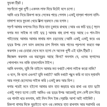
ফুচকা ট্রিট।
স্বর্ণাতো পুরা খুশী।একদম লাফ দিয়ে উঠেই বলে চলো।
আমি ওরে নিয়ে রিকশা করে লেকের পাড়ে গেলাম।একটু হাল্কা পাতলা হাসি-
তামাশা করে ফুচকা খেয়ে রিক্সা ভ্রমনে বের হলাম।
স্বর্ণা আমার বগলের নিচে দিয়ে হাত ঢুকায়ে রাখছে।আর ওর কচি দুদু ( স্তন
বলার মত সাইজ না তাই দুদু ) আমার বাহু চাপা পড়ে আছে।ও গান-টান
গাইতেছে আমার আমার মাথায় মাল চড়তেছে।আমি একটু একটু করে ওর
দুদুর উপর বেশ ভাল রকমের চাপ দিলাম আর গানের প্রশংসা করতে শুরু
করলাম।ওর চেহারা দেখে মনে হলো সে অনেক খুশী এই হঠাৎ ট্রিটে।
জিজ্ঞেস করলাম ওর বয়ফ্রেন্ড আছে কিনা? শুনলাম যে, ওদের ক্লাসের
পোলাপান সব নাকি হাফলেডিস টাইপ।
আমি বললাম, তুমি কি তাইলে আমার মত বখাটে পোলা লাইক করো নাকি?
ও বলে, কি বলো এগুলা? তুমি বখাটে? আমি বখাটে পছন্দ করি না তবে ম্যানলি
আর লম্বা ছেলেদের লাইক করি।একটু রুড আর ডিপ।
বলার পরেই মনে হইলো আমার ডান হাত জড়ায়ে ধরে রাখা ওর হাত দুটো
একটু শক্ত হলো।তাই আমিও ওর দুদুর উপর আরেকটু চাপ বেশী চাপ দিয়ে
ওর গালটা ধরে বললাম, মাই লিল সিস ইজ গ্রোয়িং আপ! আই লাইকিট।
রিকশা বাসার দিকে ঘুড়াইতে বলে ওর কোমরে হাত রাখলাম আর সরাসরি ওর