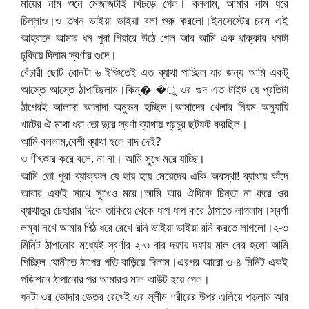
মায়ের নাম শুনে মেজাজটাই খিচড়ে গেল। বললাম, আমার নাম ধরে
চিল্লাও।ও তখন ভাইয়া ভাইয়া বলা শুরু করলো।ইনসেস্টের চরম এই
আহ্বানে আমার ধন পুরা গিয়ারে উঠে গেল আর আমি এক ধাক্কার ধনটা
ঢুকিয়ে দিলাম স্বর্ণার গুদে।
বেঁচারী ছোট বোনটা ৬ ইঞ্চিতেই এত ব্যাথা পাচ্ছিল যার জন্য আমি একটু
আস্তে আস্তে ঠাপাচ্ছিলাম।কিন্� �ু ওর গুদ এত টাইট যে প্রতিটা
ঠাপেরই আলাদা আলাদা অনুভব হচ্ছিল।আমাদের খেলার নিয়ম অনুযায়ি
খাটের ঐ মাথা ধরা তো দুরে স্বর্ণা ব্যাথায় প্রচুর ছটফট করছিল।
আমি বললাম,বেশী ব্যাথা হলে বাদ দেই?
ও শীৎকার করে বলে, না না। আমি সুখে মরে যাচ্ছি।
আমি তো পুরা ব্যাক্কল যে হায় হায় মেয়েদের একি অবস্থা! ব্যাথায় কাঁদে
আবার একই সাথে সুখেও মরে।আমি আর ঐদিকে চিন্তা না করে ওর
ব্যাথাতুর চেহারার দিকে তাকিয়ে থেকে ধাপ ধাপ করে ঠাপাতে লাগলাম।স্বর্ণা
লম্বা নখে আমার পিঠ ধরে রেখে রনি ভাইয়া ভাইয়া রনি করতে লাগলো।২-৩
মিনিট ঠাপানোর মধ্যেই স্বর্ণার ২-৩ বার দফায় দফায় মাল বের হলো আমি
পিচ্ছিল যোনীতে ঠাপের গতি বাড়িয়ে দিলাম।এরপর আরো ৩-৪ মিনিট একই
পজিশনে ঠাপানোর পর আমারও মাল আউট হয়ে গেল।
ধনটা ওর ভোদার ভেতর রেখেই ওর স্লীম শরীরের উপর এলিয়ে পড়লাম আর