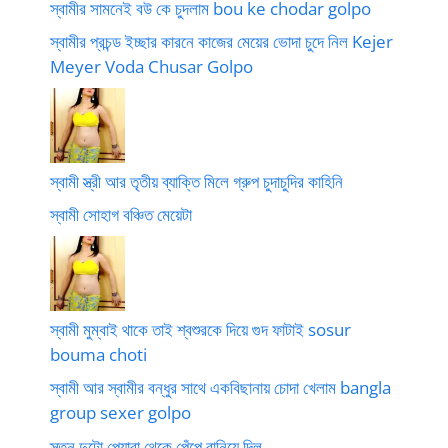
স্বামীর সামনেই বউ কে চুদলাম bou ke chodar golpo
স্বামীর প্রচন্ড ইচ্ছার কারনে কাজের মেয়ের ভোদা চুদে নিল Kejer
Meyer Voda Chusar Golpo
স্বামী স্ত্রী আর তৃতীয় ব্যাক্তি মিলে গ্রুপ চুদাচুদির কাহিনি
স্বামী সোহাগ বঞ্চিত মেয়েটা
স্বামী মুম্বাই থাকে তাই শ্বশুরকে দিয়ে গুদ ফাটাই sosur
bouma choti
স্বামী আর স্বামীর বন্ধুর সাথে একবিছানায় চোদা খেলাম bangla
group sexer golpo
স্তন দুটো পেয়ারা থেকে পেঁপে বানিয়ে দিল