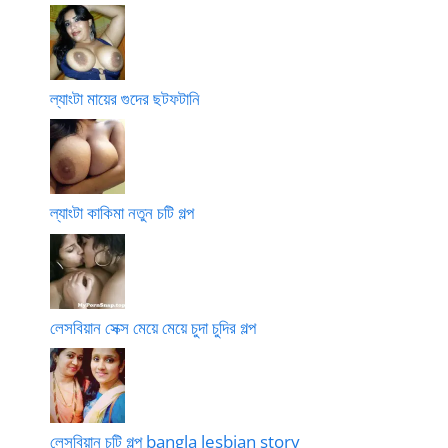
ল্যাংটা মায়ের গুদের ছটফটানি
ল্যাংটা কাকিমা নতুন চটি গল্প
লেসবিয়ান সেক্স মেয়ে মেয়ে চুদা চুদির গল্প
লেসবিয়ান চটি গল্প bangla lesbian story