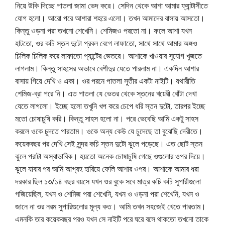
নিয়ে উকি দিচ্ছে পাতলা জামা ভেদ করে। সেদিন থেকে আশা আমার ফ্যান্টাসীতে
যোগ হলো। আরো পরে আশারা শহরে এলো। তখন আমাদের বাসায় আসতো।
কিন্তু ওড়না পরা তখনো শেখেনি। শেমিজও পরতো না। ফলে আশা যখন
হাটতো, ওর কচি স্তন দুটো প্রবল বেগে লাফাতো, সাথে সাথে আমার অঙ্গও
চিলিক চিলিক করে লাফাতো প্যান্টের ভেতরে। আশাকে খাওয়ার সুযোগ খুজতে
লাগলাম। কিন্তু সাহসের অভাবে বেশীদুর যেতে পারলাম না। একদিন আশার
বাসায় গিয়ে দেখি ও একা। ওর পরনে পাতলা সুতীর একটা নাইটি। যথারীতি
শেমিজ-ব্রা পরে নি। এত পাতলা যে ভেতর থেকে স্তনের খয়েরী বোঁটা দেখা
যেতে লাগলো। ইচ্ছে হলো তখুনি খপ করে চেপে ধরি স্তন দুটো, তারপর ইচ্ছে
মতো চোষাচুষি করি। কিন্তু সাহস হলো না। পরে ভেবেছি আমি একটু সাহস
করলে ওকে চুদতে পারতাম। ওকে অন্য কেউ যে চুদেছে তা বুঝেছি দেরীতে।
কয়েকবছর পর দেখি সেই সুন্দর কচি স্তন দুটো ঝুলে পড়েছে। এত ছোট স্তন
ঝুলে পরাটা অস্বাভাবিক। হয়তো অনেক চোষাচুষি গেছে ওগুলোর ওপর দিয়ে।
ঝুলে যাবার পর আমি আগ্রহ হারিয়ে ফেলি আশার ওপর। আশাকে আমার ধরা
দরকার ছিল ১৩/১৪ বছর বয়সে যখন ওর বুকে সবে মাত্র কচি কচি সুপারীগুলো
গজিয়েছিল, যখন ও শেমিজ পরা শেখেনি, যখন ও ওড়না পরা শেখেনি, যখন ও
জানে না ওর নরম সুপারিগুলোর মূল্য কত। আমি তখন সহজেই খেতে পারতাম।
এমনকি তার কয়েকবছর পরও যখন সে নাইটি পরে ঘরে বসে থাকতো তখনো তাকে