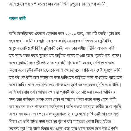
আমি চেপে ধরতে পারতাম কোন এক নির্জন দুপুরে। কিন্তু ধরা হয় নি।
পারুল ভাবী
আমি ইলেক্ট্রিকের একজন হেলপার বয়স ২২-২৩ বছর, হেলপারী করছি প্রায় চার
বছর ধরে। আমি যার আন্ডারে কাজ করছি সে একজন নিম্নমানের কন্ট্রাক্টর,
মানুষের ছোট চোট বিল্ডিং কন্ট্রাকট নেই, আর তার অধীনে বিল্ডিং এ কাজ করি।
তার সাথে কাজ করার সুবাধে তার বাড়ীতে আমার যাওয়া আসা প্রায়ই হয়ে থাকে।
আমার কন্ট্রাক্টরের বাড়ী হইতে আমার বাড়ী খুব একটা দুর নয়, বেশি হলে আধা
কিলো হবে।কন্ট্রাকটর সাহেব কে আমি তথনদা বলে ডাকি আর সেই সুবাধে আমি
তার বউ কে ভাবী বলে সম্বোধন করে থাকি,তার বাড়ীতে আসা যাওয়াতে প্রায় তার
আমার ভাবীর সাথে কথাবার্তা হয়ে থাকে এবং মুখে অনেক রকম ডুষ্টমি করে থাকি।
আমি যখন যায় তখন আমার তথন দা প্রায়ই বাসাতে থাকেনা কেননা আমি সব
সময় তার কর্মস্থল থেকে কোন কোন না আদেশ পালন করার জন্য যেয়ে থাকি
আর তথনদা তখন থাকে তার কর্মস্থলে।আমি যাওয়া আসাতে ভাবীর দুধের প্রতি
আমার সব সময় নজর পরে এবং সুযোগমত তার দুধগুলো দেখি নেই,তার দুধ এত
বিশাল যে ভাবি হাটার সময় মনে হয় বুকের দুটা পাহাড়ের বোঝা নিয়ে হাটছে।
সবসময় ব্রা পরে থাকে বিধায় দুধ গুলো খাড়া হয়ে থাকে তকন মনে চায় এখ্খনি