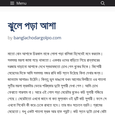
Skip
Menu
to
content
ঝুলে পড়া আশা
by
banglachodargolpo.com
মাতো বোন আশাকে চিরকাল নাকে লোলা পড়া বালিকা হিসেবেই মনে করতাম।
সবসময় ময়লা জামা পড়ে থাকতো। একবার ওদের বাড়িতে গিয়ে রান্নাঘরের
দরজায় দাড়ানো আশাকে দেখে স্বভাবমতো চোখ গেল বুকের দিকে। কিশোরী
মেয়েদের দিকে আমি সবসময় নজর রাখি কচি স্তন উঠেছে কিনা দেখার জন্য।
জানতাম আশারও উঠেনি। কিন্তু ভুল ভাঙলো যখন আলোর বিপরীতে ওর পাতলা
সুতীর ময়লা ফ্রকটার ভেতর পরিষ্কার দুটো সুপারী দেখা গেল। আমি চোখ
ফেরাতে পারলাম না। আরে এই লোল পড়া মেয়েটার বুকেও কচি সুপারী গজিয়ে
গেছে। মেয়েটাতো এখনো জানে না কত মূল্যবান ওই দুটি কচি সুপারী। ফলে সে
এখনো শিখেনি কী করে ঢেকে রাখতে হবে। তার মাও সচেতন হয়নি। গ্রামের
মেয়েতো। শুধু একটা পাতলা ফ্রক আর হাফ প্যান্ট। কচি স্তন দুটো চোখা বোটা