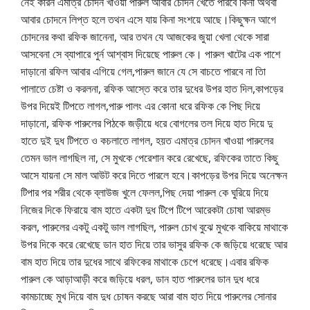
নেই কারন এমাত্র চোদন খাওয়া পারুল আবার চোদন খেতে পারবে কিনা অথবা
আবার চোদনে লিপ্ত হলে তথন এসে যায় কিনা সংশয়ে আছে।কিছুক্ষন আগে
চোদনের কথা রফিক জানেনা, আর তথন যে আজকের জুয়া খেলা থেকে সারা
আসবেনা সে ব্যাপারে পুর্ন আশ্বাস দিয়েছে পারুল কে। পারুল খাটের এক পাশে
দাড়ানো রফিল আবার এগিয়ে গেল,পারুল জানে যে সে বাচতে পারবে না তাি
পালাতে চেষ্টা ও করলনা, রফিক আস্তে করে তার দুধের উপর হাত দিল,কাপড়ের
উপর দিয়েই টিপতে লাগল,পারু পালং এর কোনা ধরে রফিক কে পিছ দিয়ে
দাড়ানো, রফিক পারুলের পিঠকে জড়ীয়ে ধরে বোগলের তল দিয়ে হাত দিয়ে দু
হাতে দুই দুধ টিপতে ও কচলাতে লাগল, হয়ত এমাত্র চোদন খাওয়া পারুলের
তেমন ভাল লাগছিল না, সে মুখকে পেরেশান করে রেখেছে, রফিকের তাতে কিছু
আসে যায়না সে মাল আউট করে দিতে পারলে হবে।কাপড়ের উপর দিয়ে অনেক্ষন
টিপার পর শরীর থেকে ব্লাউজ খুলে ফেলল,পিছ দেয়া পারুল কে ঘুরিয়ে দিয়ে
নিজের দিকে ফিরায়ে বাম হাতে একটা দুধ টিপে টিপে আরেকটা চোষা আরম্ভ
করল, পারুলের একটু একটু ভাল লাগছিল, পারুল চোখ বুঝে মুখকে বাকিয়ে মাথাকে
উপর দিকে করে রেখেছে ডান হাত দিয়ে তার ভাসুর রফিক কে জড়িয়ে ধরেছে আর
বাম হাত দিয়ে তার দুধের সাথে রফিকের মাথাকে চেপে ধরেছে।এবার রফিক
পারুল কে আড়াআড়ী করে জড়িয়ে ধরল, ডান হাত পারুলের ডান দুধ ধরে
কামচাচ্ছে মুখ দিয়ে বাম দুধ চোষন করছে আরা বাম হাত দিয়ে পারুলের সোনার