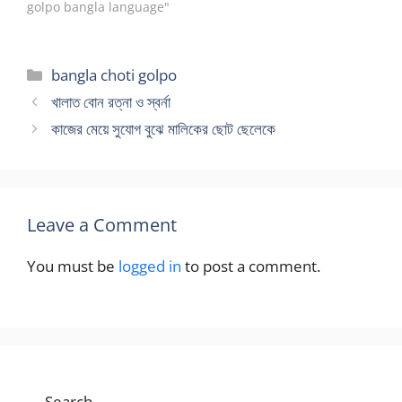
আকর্ষন একেবারেই কম। আমি
golpo bangla language"
সবসময় অসম্ভব নারীকে কামনা করি
উপভোগের জন্য। তেমন অসম্ভব
এক নারী শ্রেনী হলো কাজের মেয়ে
Categories
bangla choti golpo
শ্রেনী। বিশেষ করে বয়েস কম কচি
টাইপ মেয়েগুলো।…
খালাত বোন রত্না ও স্বর্না
কাজের মেয়ে সুযোগ বুঝে মালিকের ছোট ছেলেকে
Leave a Comment
You must be
logged in
to post a comment.
Search