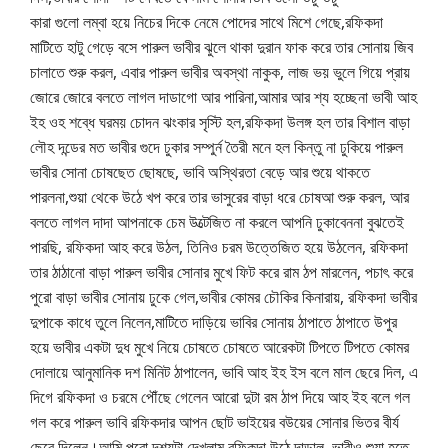
কারা গুলো লম্বা হয়ে নিচের দিকে নেমে পোদের সাথে মিশে গেছে,রফিকদা
মাটিতে হাটু গেড়ে বসে পারুল ভাবীর ঝুলে থাকা দুরান ফাক করে তার সোনায় জিব
চালাতে শুরু করল, এবার পারুল ভাবীর অবস্থা নাকুক, লাজ ভয় ভুলে গিয়ে প্রায়
জোরে জোরে বলতে লাগল দাডাগো আর পারিনা,আমার আর শ্য হচ্ছেনা ভাবী আহ
ইহ ওহ শব্ধে ঘরময় চোদন ঝংকার সৃস্টি হল,রফিকদা উলঙ্গ হল তার বিশাল বাড়া
লৌহ দন্ডের মত ভাবীর গুদে ঢুকার সম্পুর্ন তৈরী মনে হল কিন্তু না ঢুকিয়ে পারুল
ভাবীর সোনা চোষছেত ছোষছে, ভাবি অস্থিরতা বেড়ে আর শুয়ে থাকতে
পারলনা,শুয়া থেকে উঠে খপ করে তার ভাসুরের বাড়া ধরে চোষআ শুরু করল, আর
বলতে লাগল দাদা আপনাকে চেম উত্টেজিত না করলে আপনি ঢুকাবেননা বুঝতেই
পারছি, রফিকদা আহ করে উঠল, তিনিও চরম উত্তেজিত হয়ে উঠলেন, রফিকদা
তার ঠাঠানো বাড়া পারুল ভাবীর সোনার মুখে ফিট করে রাম ঠপ মারলেন, পচাৎ করে
পুরো বাড়া ভাবীর সোনায় ঢুকে গেল,ভাবীর কোমর চৌকির কিনারায়, রফিকদা ভাবীর
দুপাকে কাধে তুলে নিলেন,মাটিতে দাড়িয়ে ভাবির সোনায় ঠাপাতে ঠাপাতে উপুর
হয়ে ভাবীর একটা দুধ মুখে নিয়ে চোষতে চোষতে আরেকটা টিপতে টিপতে কোমর
দোলায়ে আনুমানিক দশ মিনিট ঠাপালেন, ভাবি আহ ইহ ইস বলে মাল ছেরে দিল, এ
দিগে রফিকদা ও চরমে পৌঁছে গেলেন আরো দুটা রম ঠাপ দিয়ে আহ ইহ বলে গল
গল করে পারুল ভাবি রফিকদার আপন ছোট ভাইয়ের বউয়ের সোনার ভিতর বীর্য
ছেরে দিলেন।আমি পুরো দৃশ্যটা দেখলাম,রফিকদা উঠে দাড়াল, ভাবীও শুয়া হতে