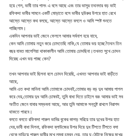
হয়ে গেল, ভাবী তার পালং এ বসে আছে এবং তার ভাসুর তথনদার বড় ভাই
রফিকদা ভাবীর সামনে একটি মোড়াতে বসে ভাবীর দুউরুর উপরে হাত রেখে
আস্তে আস্তে কথ বলছে, আস্তে আস্তে বললে ও আমি স্পষ্ট শুনতে
পাচ্ছিলাম।
একদিন আপনার ভাই জেনে ফেললে আমার সর্বনাশ হয়ে যাবে,
কেন আমি তোমায় নতুন করে চোদতেছি নাকি,যে তোমার ভয় হচ্ছে?তথন তিন
বছর যাবত মালেশিয়া থাকাকালীন আমি তোমায় চোদছিনা।তখনত সুখে চোদন
দিয়েছ এখন ভয় পাচ্ছ কেন?
তখন আপনার ভাই ছিলনা বলে চোদন দিয়েছি, এখনত আপনার ভাই বাড়ীতে
আছে,
আমি এত কথা মানিনা আমি তোমাকে চোদবই,তোমার বড় বড় দুধ আমায় পাগল
করে দেয়,তোমার দুধ আমি চোষবই, তুমি বাধা দিতে চাইলে বরং আমার ভাই সব
অতীত জেনে যাবার সম্ভবনা আছে, আর তুমি আমাকে সন্তুষ্ট রাখলে নিরাপদ
থাকতে পারবে।
বলতে বলতে রফিকদা পারুল ভাবির বুকের কাপড় সরিয়ে তার দুধের উপর হাত
দেয়,ভাবী বাধা দিলনা, রফিকদা ব্লাউজের উপর দিয়ে দুধ টিপতে টিপতে বসা
থেকে দাড়িয়ে পারুল ভাবীর মুখে লম্বা চুম্বন দেয়, তার দু ঠোটকে নিজের মুখের