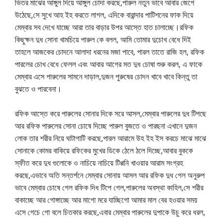
ভিতর মাঝের আঙ্গুল দিয়ে আঙ্গুল চোদা করছে,পারুল নতুন ভাবে আবার জেগে
উঠেছে,সে সুখে আহ ইহ করতে লাগল, এদিকে বারান্দার পাটিশনের ফাক দিয়ে
মেম্বার সব দেখে যাচ্ছে আরা তার বাড়ার উপর আস্তে হাত চালাচ্ছে।রফিক
কিছুক্ষন দুধ সোনা খামচিয়ে পারুল কে বলল, আমি তোমার দুচোখ বেধে দিই
তাহলে আজকের চোদনে আলাদা ধরনের মজা পাবে, পারল তাতে রাজি হল, রফিক
পারলের চোখ বেধে ফেলল এবং আবার আগের মত দুধ চোষা শুরু করল, এ ফাকে
মেম্বার এসে পারুলের সামনে দাড়াল,দুজন পুরুষের চোদন খাবে খাবে কিন্তু তা
বুঝতে ও পারবেনা।
রফিক আস্তে করে পারুলের সোনার দিকে সরে আসল,মেম্বার পারুলের দুধ টিপছে
আর রফিক পারুলের সোনা চোষে দিচ্ছে পারুল বুজতে ও পারছনা এখানে দুজন
লোক তার শরীর নিয়ে ঘাটাগাটি করছে,পারল আরামে উহ ইহ ইস করচে মাঝে মাঝে
সোনাকে কোমর বাকিয়ে রফিকের মুখের ডিকে ঠেলে ঠলে দিচ্ছে,আবার বুককে
স্ফীত করে দুধ গুলোকে ও নাচিয়ে নাচিয়ে টিপ্পনি খাওয়ার আরাম সংগ্রহ
করছে,এভাবে অতি সন্তর্পনে মেম্বার সোনায় আসল আর রফিক দুধ গেল অনুরুপ
ভাবে মেম্বার চোষে গেল রফিক দিধ টিপে গেল,পারুলের অবস্থা কাহিল,সে শরীর
বাকাচ্ছে আর গোঙ্গাচ্ছে আর মাগো মরে যাচ্ছিগো আমার মাল বের হওয়ার সময়
এসে গেচে গো বলে চিতকার করছে,এবার মেম্বার পারুলের দুপাকে উচু করে ধরল,