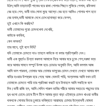
উঠল,আমি তাড়াতাড়ী পাকের ঘরে রাকা গোলার পিছনে লুকিয়ে গেলাম, রফিকদা
বের হয়ে গেল, ভাবী তার সোনা মুছে আস্তে বের হতে আমিও গোলার পাশ হতে
বের হলাম,ভাবী আমাকে দেখে চোখ ছানাবড়া করে ফেলল,
তুই এখানে কি করছিস?
ভাবী তোমাদের পুরো চোদনখেলা দেখেছি,
কাউকে বলবিনা,
কেন বলবনা?
তার মানে, তুই বলে দিবি?
যদি তোমাকে চোদতে দাও তাহলে কাউকে না বলার প্রতিশ্রুতি দেব।
ভাবী এক মুহুর্তও চিন্তা করলনা আমাকে নিয়ে আবার ঘরে ঢুকে গেল,দরজা বন্ধ
করে আমার সামনে সম্পুর্ন উলঙ্গ হয়ে চোডার অনুমতি দিল, আমি বললাম আজ
আমি ভাল পারবনা, তোমার আর তোমার ভাসুরের চোদন দেখতে দেখতে আমার মাল
বাহির হওয়ার উপক্রম হয়ে গেছে আজ যেমনই পারি, অন্যসময় আমি যখন চাই
তোমাকে চোদতে পারি তার প্রতিজ্ঞা করটে হবে টানাহলে আমি সবাইকে বলে
দিব।ভাবী রাজি হল, আমি সেদিন পারুল ভাবির শরীরে আমার সবচেয়ে পছন্দের তার
দুধ গুলো চোষে চোষে টিপে টিপে আমার বৃহত বাড়া এইমাত্র চোদন খাওয়া ভাবীর
থকথকে সোনার ভিতর ঢুকায়ে ভবিষ্যতে আরামছে চোদার উদ্ভোধনী ঘোষনা