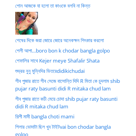
শোন আজকে যা হলো তা কাওকে বলবি না কিন্ত
শেষের দিকে জয়া জোরে জোরে অনেকক্ষন শিৎকার করলো
শেলী আপা…boro bon k chodar bangla golpo
শেফালির সাথে Kejer meye Shafalir Shata
শুভ্রর নুনু মুন্নিদির ভিতরেdidikichudai
শীব পুজার রাতে শীব সেজে বাসোন্তি দিদি R মিতা কে চুদলাম shib
pujar raty basunti didi R mitaka chud lam
শীব পুজার রাতে কচী মেয়ে চোদা shib pujar raty basunti
didi R mitaka chud lam
শিল্পী মামী bangla choti mami
শিলার ভোদাটা ছিল খুব টাইটvai bon chodar bangla
golpo