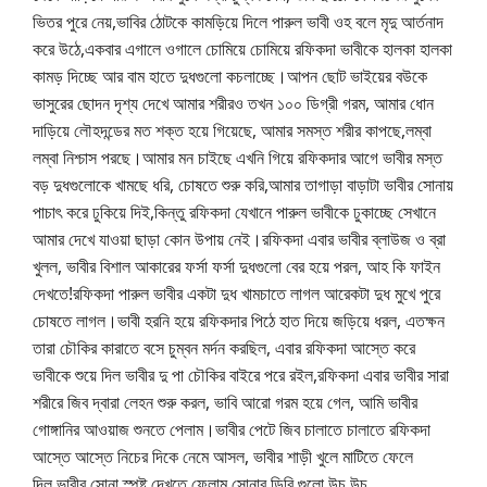
ভিতর পুরে নেয়,ভাবির ঠোটকে কামড়িয়ে দিলে পারুল ভাবী ওহ বলে মৃদু আর্তনাদ
করে উঠে,একবার এগালে ওগালে চোমিয়ে চোমিয়ে রফিকদা ভাবীকে হালকা হালকা
কামড় দিচ্ছে আর বাম হাতে দুধগুলো কচলাচ্ছে।আপন ছোট ভাইয়ের বউকে
ভাসুরের ছোদন দৃশ্য দেখে আমার শরীরও তখন ১০০ ডিগ্রী গরম, আমার ধোন
দাড়িয়ে লৌহদন্ডের মত শক্ত হয়ে গিয়েছে, আমার সমস্ত শরীর কাপছে,লম্বা
লম্বা নিশ্চাস পরছে।আমার মন চাইছে এখনি গিয়ে রফিকদার আগে ভাবীর মস্ত
বড় দুধগুলোকে খামছে ধরি, চোষতে শুরু করি,আমার তাগাড়া বাড়াটা ভাবীর সোনায়
পাচাৎ করে ঢুকিয়ে দিই,কিন্তু রফিকদা যেখানে পারুল ভাবীকে ঢুকাচ্ছে সেখানে
আমার দেখে যাওয়া ছাড়া কোন উপায় নেই।রফিকদা এবার ভাবীর ব্লাউজ ও ব্রা
খুলল, ভাবীর বিশাল আকারের ফর্সা ফর্সা দুধগুলো বের হয়ে পরল, আহ কি ফাইন
দেখতে!রফিকদা পারুল ভাবীর একটা দুধ খামচাতে লাগল আরেকটা দুধ মুখে পুরে
চোষতে লাগল।ভাবী হরনি হয়ে রফিকদার পিঠে হাত দিয়ে জড়িয়ে ধরল, এতক্ষন
তারা চৌকির কারাতে বসে চুম্বন মর্দন করছিল, এবার রফিকদা আস্তে করে
ভাবীকে শুয়ে দিল ভাবীর দু পা চৌকির বাইরে পরে রইল,রফিকদা এবার ভাবীর সারা
শরীরে জিব দ্বারা লেহন শুরু করল, ভাবি আরো গরম হয়ে গেল, আমি ভাবীর
গোঙ্গানির আওয়াজ শুনতে পেলাম।ভাবীর পেটে জিব চালাতে চালাতে রফিকদা
আস্তে আস্তে নিচের দিকে নেমে আসল, ভাবীর শাড়ী খুলে মাটিতে ফেলে
দিল,ভাবীর সোনা স্পষ্ট দেখতে ফেলাম সোনার ডিবি গুলো উচু উচু