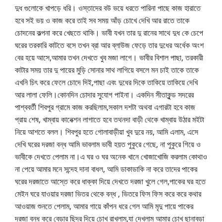
দুধ গুলোকে খাপড়ে ধরি। ওস্তাদের বউ ভয়ে ধরতে পারিনা পাছে কাজ হারাতে
হবে সই ভয় ও কাজ করে তাই সব সময় আঁড় চোখে দেখি আর রাতে তাকে
চোদনের কল্পনা করে খেছতে থাকি। ভাবী যখন তার দু রানের সাথে দুধ কে চেপে
ঘরের তরকারি কাটতে বসে তখন ব্রা আর ব্লাউজ ফেড়ে তার দুধের অর্ধেক অংশ
বের হয়ে আসে,আমার তখন দেখতে খুব মজা লাগে। ভাবীর বিশাল পাছা, তরকারী
কাটার সময় তার দু পায়ের মুড়ি সোনার সাথ লাগিয়ে বসলে মন চাই তাকে তাকে
এখনি চিৎ করে ফেলে চোদে দিই,পাছা এবং দুধের দিকে তাকিয়ে তাকিয়ে দেখি
আর লালা ফেলি।কোনদিন চোদার সুযোগ পাইনা। একদিন সীতাকুন্ড সদরের
পাশ্ববর্তী শিবপুর গ্রামে কাজ করছিলাম,সকাল দশটা অথবা এগারটা হবে কাজ
প্রায় শেষ, খাম্বায় কানেক্শন লাগাতে হবে তথনদা বাড়ী থেকে খাম্বায় উঠার মইটা
নিয়ে আশতে বলল। শিবপুর হতে গোলাবাড়ীয়া খুব দুরে নয়, আমি এলাম, এসে
দেখি ঘরের দরজা বন্ধ আমি ভাবলাম ভাবী হয়ত পুকুরে গেছে, না পুকুরে গিয়ে ও
ভাবীকে দেখতে পেলাম না।এ ঘর ও ঘর অনেক খানে খোজাখোজি করলাম কোথাও
না পেয়ে আমার মনে সন্দেহ দানা বাধল, আমি ডাকাডাকি না করে তাদের পাকের
ঘরের দরজাতে আস্তে করে ধাক্কা দিয়ে দেখতে দরজা খুলে গেল,পাকের ঘর হতে
মেইন ঘরে যাওয়ার দরজা ভিতর থেকে বন্ধ , ভিতরে ফিস ফিস করে করে কথার
আওয়াজ শুনতে পেলাম, আমার গায়ে কাঁপন ধরে গেল আমি মৃদু পায়ে পাকের
দরজা বন্ধ করে বেড়ার ছিদ্র দিয়ে চোখ রাখলাম,যা দেখলাম আমার চোখ ছানাবড়া