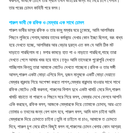
করলাম, ভাবীকে চোদে তার স্বামি তথন ভাইয়ের জন্য মই নিয়ে চলে গেলাম।
তার পরের চোদন কাহিনী পরে বলব।
পারুল ভাবী কে রফিক ও মেম্বার এক সাথে চোদল
পারুল ভাবীর ভাসুর রফিক ও তার বন্ধু মম্বার ঘরে ঢুকেছে, আমি আলমিরার
পিছনে লুকিয়ে গেলাম,আমার তাদের কর্মকান্ড দেখার কোন ইচ্ছা ছিলনা, বরং বাধ্য
হয়ে দেখতে হচ্ছে, আলমিরার আর বেড়ার দুরত্ব এত কম যে আমি ঠিক মট
দাড়াতে পারছিলাম না। মশার কামড়ে হাত পা ও নাড়াতে পারছিনা,পাছে তারা
দেখতে পেলে আমার খবর হয়ে যাবে।তবুও আমি তাদেরকে পুরোপুরি দেখতে
পাচ্ছিলাম কিন্তু তারা আমাকে মোটেও দেখতে পাচ্ছেনা।রফিক ও তার সঙ্গী
আসল,পারুল একটা মোড়া এগিয়ে দিল, দুজন মানুষকে একটি মোড়া দেয়াতে
মেম্বার বারন্দায় গিয়ে অপেক্ষা করতে লাগল,মেম্বার বারান্দায় যাওয়ার সাথে সাথে
রফিক মোটেও দেরী করলনা, পারুলের বিশাল দুধে একটা খামচি মেরে দিল,পারুল
খামচি বাচাতে না পারলে ও পিছনে সরে গিয়ে বলল, মেম্বার দেখে ফেলবে আপনি
একি করছেন, রফিক বলল, আজকে মেম্বারকে দিয়ে তোমাকে চোদাব, আর এতে
তোমার ও তথনের জন্য বেশ ভাল হবে, পারুল বলল, আমি ভাল চাইনা আমি
মেম্বারকে দিয়ে চোদাতে চাইনা।তুমি না চাইলে না চাও, আমাকে ত চোদতে
দিবে, পারুল চুপ মেরে রইল কিছুই বলল না,পারুলের চোদন খেলায় কোন আগ্রহ