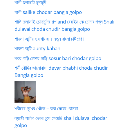
শালী দুলাভাই চুদাচুদি
শালী salike chodar bangla golpo
শালি দুলাভাই চোদাচুদির গল্প and বেয়াইন কে চোদার গপ্ল Shali
dulavai choda chudir bangla golpo
শায়লা আন্টির দুধ খাওয়া। নতুন বাংলা চটি গল্প।
শায়লা আন্টি aunty kahani
শশুর বাড়ি চোদার হাড়ি sosur bari chodar golpo
শর্মী বৌদির ভালোবাসা devar bhabhi choda chudir
Bangla golpo
শরীরের সুখের খোঁজে – বাবা মেয়ের যৌনতা
ল্যাংটা শালির ভোদা চুষে খেয়েছি shali dulavai chodar
golpo