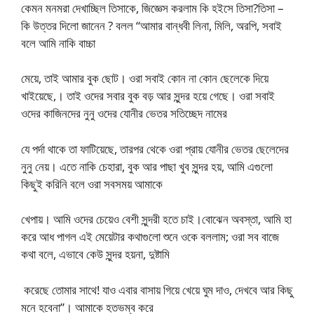
কেমন মনমরা দেখাচ্ছিল তিসাকে, জিজ্ঞেস করলাম কি হইসে তিসা?তিসা –
কি উত্তর দিলো জানেন ? বলল “আমার বান্ধবী লিনা, মিলি, অরপি, সবাই
বলে আমি নাকি বাচ্চা
মেয়ে, তাই আমার বুক ছোট। ওরা সবাই কোন না কোন ছেলেকে দিয়ে
খাইয়েছে,। তাই ওদের সবার বুক বড় আর সুন্দর হয়ে গেছে। ওরা সবাই
ওদের কাজিনদের নুনু ওদের যোনীর ভেতর সতিচ্ছেদ নামের
যে পর্দা থাকে তা ফাটিয়েছে, তারপর থেকে ওরা প্রায় যোনীর ভেতর ছেলেদের
নুনু নেয়। এতে নাকি চেহারা, বুক আর পাছা খুব সুন্দর হয়, আমি এগুলো
কিছুই করিনি বলে ওরা সবসময় আমাকে
খেপায়। আমি ওদের চেয়েও বেশী সুন্দরী হতে চাই।বোঝেন অবস্তা, আমি হা
করে আধ পাগল এই মেয়েটার কথাগুলো শুনে ওকে বললাম; ওরা সব বাজে
কথা বলে, এভাবে কেউ সুন্দর হয়না, দুষ্টামি
করেছে তোমার সাথে! যাও এবার বাসায় গিয়ে খেয়ে ঘুম দাও, দেখবে আর কিছু
মনে হবেনা”। আমাকে হতভম্ব করে