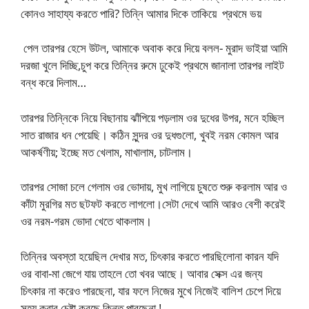
কোনও সাহায্য করতে পারি? তিন্নি আমার দিকে তাকিয়ে প্রথমে ভয়
পেল তারপর হেসে উটল, আমাকে অবাক করে দিয়ে বলল- মুরাদ ভাইয়া আমি
দরজা খুলে দিচ্ছি,চুপ করে তিন্নির রুমে ঢুকেই প্রথমে জানালা তারপর লাইট
বন্ধ করে দিলাম…
তারপর তিন্নিকে নিয়ে বিছানায় ঝাঁপিয়ে পড়লাম ওর দুধের উপর, মনে হচ্ছিল
সাত রাজার ধন পেয়েছি। কঠিন সুন্দর ওর দুধগুলো, খুবই নরম কোমল আর
আকর্ষণীয়; ইচ্ছে মত খেলাম, মাখালাম, চাটলাম।
তারপর সোজা চলে গেলাম ওর ভোদায়, মুখ লাগিয়ে চুষতে শুরু করলাম আর ও
কাঁটা মুরগির মত ছটফট করতে লাগলো।সেটা দেখে আমি আরও বেশী করেই
ওর নরম-গরম ভোদা খেতে থাকলাম।
তিন্নির অবস্তা হয়েছিল দেখার মত, চিৎকার করতে পারছিলোনা কারন যদি
ওর বাবা-মা জেগে যায় তাহলে তো খবর আছে। আবার সেক্স এর জন্য
চিৎকার না করেও পারছেনা, যার ফলে নিজের মুখে নিজেই বালিশ চেপে দিয়ে
সহ্য করার চেষ্টা করছে কিন্তু পারছেনা !