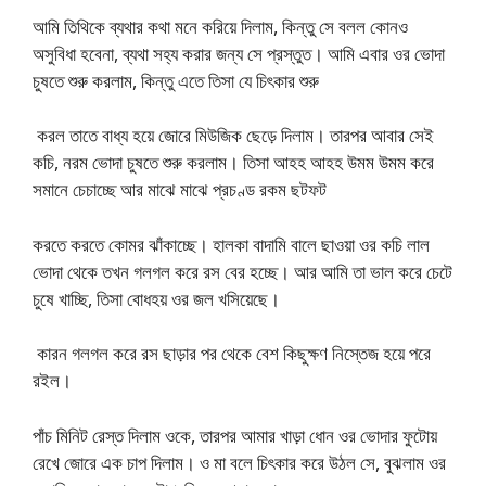
আমি তিথিকে ব্যথার কথা মনে করিয়ে দিলাম, কিন্তু সে বলল কোনও
অসুবিধা হবেনা, ব্যথা সহ্য করার জন্য সে প্রস্তুত। আমি এবার ওর ভোদা
চুষতে শুরু করলাম, কিন্তু এতে তিসা যে চিৎকার শুরু
করল তাতে বাধ্য হয়ে জোরে মিউজিক ছেড়ে দিলাম। তারপর আবার সেই
কচি, নরম ভোদা চুষতে শুরু করলাম। তিসা আহহ আহহ উমম উমম করে
সমানে চেচাচ্ছে আর মাঝে মাঝে প্রচণ্ড রকম ছটফট
করতে করতে কোমর ঝাঁকাচ্ছে। হালকা বাদামি বালে ছাওয়া ওর কচি লাল
ভোদা থেকে তখন গলগল করে রস বের হচ্ছে। আর আমি তা ভাল করে চেটে
চুষে খাচ্ছি, তিসা বোধহয় ওর জল খসিয়েছে।
কারন গলগল করে রস ছাড়ার পর থেকে বেশ কিছুক্ষণ নিস্তেজ হয়ে পরে
রইল।
পাঁচ মিনিট রেস্ত দিলাম ওকে, তারপর আমার খাড়া ধোন ওর ভোদার ফুটোয়
রেখে জোরে এক চাপ দিলাম। ও মা বলে চিৎকার করে উঠল সে, বুঝলাম ওর