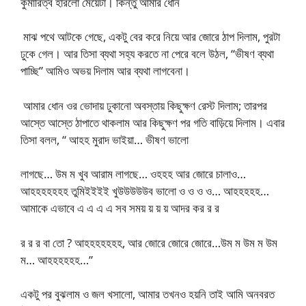
কুমারিত্ব হারলো মেয়েটা। কিন্তু আমার ধোন
মাঝ পথে আটকে গেছে, একটু বের করে নিয়ে আর জোরে ঠাপ দিলাম, পুরটা
ঢুকে গেল। আর তিসা ব্যথা সহ্য করতে না পেরে বলে উঠল, “ভীষণ ব্যথা
পাচ্ছি” আমিও অভয় দিলাম আর ব্যথা লাগবেনা।
আমার ধোন ওর ভোদায় ঢুকানো অবস্তায় কিছুক্ষণ রেস্ট দিলাম; তারপর
আস্তে আস্তে ঠাপাতে থাকলাম আর কিছুক্ষণ পর গতি বাড়িয়ে দিলাম। এবার
তিসা বলল, “ আহহ মুরাদ ভাইয়া… ভীষণ ভালো
লাগছে… উম ম খুব আরাম লাগছে… ওহহহ আর জোরে চালাও…
আহহহহহহহ তুমিইইইই খুউউউউউব ভালো ও ও ও ও… আহহহহহ…
আমাকে এভাবে এ এ এ এ সব সময় য় য় য় আদর কর র র
র র র বা তো ? আহহহহহহহ, আর জোরে জোরে জোরে…উম ম উম ম উম
ম… আহহহহহহ…”
একটু পর বুঝলাম ও জল খসালো, আমার তখনও হয়নি তাই আমি অনবরত