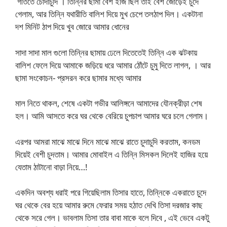
গতিতে চোদাচুদি । তিন্নির ছামা বেশ ইজি ছিল তাই বেশ জোড়েই চুদে
গেলাম, আর তিন্নি যথারীতি বালিশ দিয়ে মুখ চেপে তলঠাপ দিল। একটানা
দশ মিনিট ঠাপ দিয়ে খুব জোরে আমার ধোনের
সাদা সাদা মাল গুলো তিন্নির ছামায় ঢেলে দিতেতেই তিন্নি এক ঝটকায়
বালিশ ফেলে দিয়ে আমাকে জড়িয়ে ধরে আমার ঠোঁটে চুমু দিতে লাগল, । আর
ছামা সংকোচন- প্রসরন করে ছামার মধ্যে আমার
মাল নিতে থাকল, শেষে একটা গভীর আলিঙ্গনে আমাদের যৌনক্রীড়া শেষ
হল। আমি আসতে করে ঘর থেকে বেরিয়ে চুপচাপ আমার ঘরে চলে গেলাম।
এরপর আমরা মাঝে মাঝে দিনে মাঝে মাঝে রাতে চুদাচুদি করতাম, কনডম
দিয়েই বেশী চুদতাম। আমার মোবাইল এ তিন্নি মিসকল দিলেই হাজির হয়ে
যেতাম ঠাটানো বাড়া নিয়ে…!
একদিন অবশ্য ধরাই পরে গিয়েছিলাম তিসার হাতে, তিন্নিকে একরাতে চুদে
ঘর থেকে বের হয়ে আমার রুমে ফেরার সময় হঠাত দেখি তিসা দরজার কাছ
থেকে সরে গেল। ভাবলাম তিসা তার বাবা মাকে বলে দিবে , এই ভেবে একটু