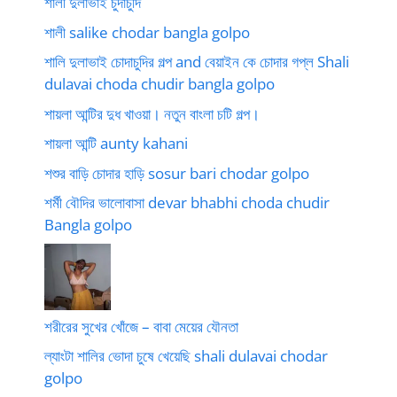
শালী দুলাভাই চুদাচুদি
শালী salike chodar bangla golpo
শালি দুলাভাই চোদাচুদির গল্প and বেয়াইন কে চোদার গপ্ল Shali
dulavai choda chudir bangla golpo
শায়লা আন্টির দুধ খাওয়া। নতুন বাংলা চটি গল্প।
শায়লা আন্টি aunty kahani
শশুর বাড়ি চোদার হাড়ি sosur bari chodar golpo
শর্মী বৌদির ভালোবাসা devar bhabhi choda chudir
Bangla golpo
শরীরের সুখের খোঁজে – বাবা মেয়ের যৌনতা
ল্যাংটা শালির ভোদা চুষে খেয়েছি shali dulavai chodar
golpo