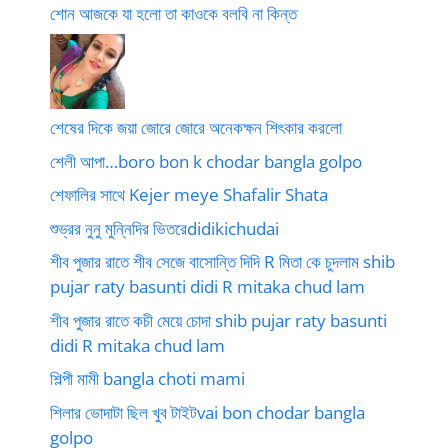
শোন আজকে যা হলো তা কাওকে বলবি না কিন্ত
শেষের দিকে জয়া জোরে জোরে অনেকক্ষন শিৎকার করলো
শেলী আপা…boro bon k chodar bangla golpo
শেফালির সাথে Kejer meye Shafalir Shata
শুভ্রর নুনু মুন্নিদির ভিতরেdidikichudai
শীব পুজার রাতে শীব সেজে বাসোন্তি দিদি R মিতা কে চুদলাম shib
pujar raty basunti didi R mitaka chud lam
শীব পুজার রাতে কচী মেয়ে চোদা shib pujar raty basunti
didi R mitaka chud lam
শিল্পী মামী bangla choti mami
শিলার ভোদাটা ছিল খুব টাইটvai bon chodar bangla
golpo