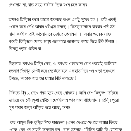
দেখালাম না, রাত সাড়ে বারটার দিকে যখন চলে আসব
তখনও তিন্নির রুমে আলো জ্বলছে তখন একটু সন্দেহ হল। তাই একটু
খেয়াল করে দেখি আবার থ্রীএক্স চলছে। কিন্তু বাতাসে বারবার পর্দা উঠা
নামা করছিল,তাই ভালোভাবে দেখতে পেলামনা । এবার অনেক সাহস
করেই তিন্নিকে দেখার জন্য একেবারে জানালার কাছে গিয়ে উঁকি দিলাম।
কিন্তু পড়ার টেবিল বা
বিছানায় কোথাও তিন্নি নেই, ও কোথায় ?মেঝেতে চোখ পরতেই আমিতো
হতবাগ !তিন্নি নেংটা হয়ে মেঝেতে বসে একহাত দিয়ে ওর খাড়া দুধগুলো
টিপছে, আরেক হাত ওর ছামার বিচি নারাচ্ছে !
টিভিতে থ্রি x দেখে গরম হয়ে গেছে বোধহয়। আমি বেশ কিছুক্ষণ দাড়িয়ে
দাড়িয়ে ওর যৌনক্ষুধা মেটানো দেখছিলাম আর মজা পাচ্ছিলাম। তিন্নি পুরো
সুখ পাবার জন্য অস্থির হয়ে আছে, অথচ
তার আঙ্গুল ঠিক তৃপ্তি দিতে পারছেনা।এসব দেখতে দেখতে আমার ভিতর
থেকে যেন খুব সাহসী অনুভাব হল , বলে উঠলাম- “তিন্নি আমি কি তোমাকে