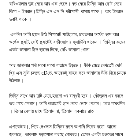
বারিওয়ালার দুই মেয়ে আর এক ছেলে। বড় মেয়ে তিন্নি আর ছোট মেয়ে
তিসা – ইমরান।তিন্নি এস এস সি পরীক্ষার্থী বাসায় থাকে। আর ইমরান
দুবাই থাকে ।
একদিন আমি ছাদে উঠে সিগারেট খাচ্ছিলাম, চারতলার অর্ধেক ছাদ আর
অর্ধেক ফ্ল্যাট. সেই ফ্ল্যাটেই বাড়ীওয়ালার ফ্যামিলি থাকেন । তিন্নির রুমের
একটা জানালা ছিল ছাদের দিকে, দেখি জানালা খোলা
আর জানালার পর্দা মাঝে মাঝে বাতাসে উড়ছে। উকি মেরে দেখতেই দেখি
থ্রি এক্স মুভি চলছে cDতে. আরেকটু সাহস করে জানালায় উঁকি দিয়ে চমকে
উঠলাম।
তিন্নি সাথে আর দুটি মেয়ে,হয়তো ওর বান্ধবী হবে । কৌতুহল এর বদলে
ভয় পেয়ে গেলাম। আমি তারাতারি ছাদ থেকে নেমে গেলাম। আর পরেরদিন
। দিনের বেলায় ছাদে উঠলাম না, উঠলাম একবারে রাত
এগারোটায়।, গিয়ে দেখলাম তিন্নির রুমে আগামি দিনের মতো আলো
জ্বলছে, ভাবলাম পড়াশোনা করছে বোধহয়। তেমন একটা গুরুতের সাথে