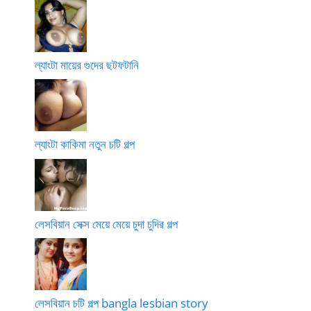
ল্যাংটা মায়ের গুদের ছটফটানি
ল্যাংটা কাকিমা নতুন চটি গল্প
লেসবিয়ান সেক্স মেয়ে মেয়ে চুদা চুদির গল্প
লেসবিয়ান চটি গল্প bangla lesbian story