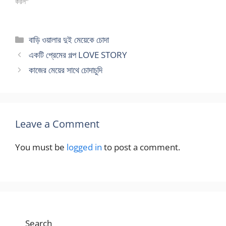
হাজবেন্ড এই টুর ক্যানসেল করতে
করল"
পারে নাই। এদিকে এই বাসায় নতুন
ভাড়াটে আসবে আজ দুপুরেই ফলে
বাসা পাল্টানোর দিনও পাল্টানো গেল…
Categories
বাড়ি ওয়ালার দুই মেয়েকে চোদা
একটি প্রেমের গল্প LOVE STORY
কাজের মেয়ের সাথে চোদাচুদি
Leave a Comment
You must be
logged in
to post a comment.
Search