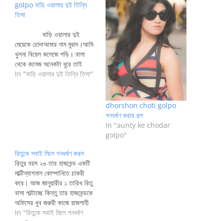
golpo বাড়ি ওয়ালার দুই তিন্নি
তিসা
বাড়ি ওয়ালার দুই
মেয়েকে চোদাআমার নাম মুরাদ।আমি
খুলনা বিয়েল কলেজে পড়ি। বাসা
থেকে কলেজ অনেকটা ধুরে তাই
কলেজে যেতে একটু দেড়ি হয়…
In "বাড়ি ওয়ালার দুই তিন্নি তিসা"
dhorshon choti golpo
গনধর্ষণ করার গল্প
In "aunty ke chodar
golpo"
রিতুকে সবাই মিলে গনধর্ষণ করল
রিতুর বয়স ২৬ তার হাজবেন্ড একটি
মাল্টিন্যাশনাল কোম্পানিতে চাকরী
করে। আজ জানুয়ারীর ১ তারিখ রিতু
বাসা পাল্টাচ্ছে কিন্তু তার হাজবেন্ডকে
অফিসের খুব জরুরী কাজে রাজশাহী
যেতে হয়ছে। কোনভাবেই রিতুর
In "রিতুকে সবাই মিলে গনধর্ষণ