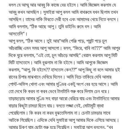
বলল যে আম্মু আর আব্বু কি কাজে বের হইসে। আমি জিজ্ঞেস করলাম যে
আব্বু কখন আসছিল। সুমাইয়া আপু বলল আমি বাথরুমে যখন ছিলাম তখন
আসছিল। তাদের নাকি ফিরতে দেরী হবে এবং আমাদের খেয়ে নিতে বলসে।
আমি বললাম, “ঠিক আছে আপু। তুমি ডাইনিং রুমে বস। আমি
আসতেসি”।
আপু বলল, “ঠিক আসে। তুই আয়”আমি গেঞ্জি পড়ে, প্যা্ন্ট পড়ে চুল
আঁচরাচ্ছি এমন সময় আপু আসলো। বলল, “কিরে, খাবি না???” আমি আপুর
দিকে ঘুরে বললাম, “এই তো, চুল আঁচড়ে আসছি” খেয়াল করলাম আপু মিটি
মিটি হাসতেসে। আমি বুঝলাম না কি হইসে। আমি আপুকে জিজ্ঞেস
করলাম, “আপু, কি হইসে?? হাসতেস কেন??” আপু কিছু না বলে আমার দুই
রানের চিপার মাঝখানে দেখিয়ে দিলেন। আমি নিচে তাকিয়ে দেখি আমার
পোস্ট-অফিস খোলা এবং আমার মুণ্ডির একটু অংশ বের হয়ে আসে। আমি
তো দেখে কি করব না করব ভেবে টানাটানি শুরু করে দিলাম চেন ধরে।
তাড়াহুড়োয় আমার মুণ্ডি সহ বাড়া আরো বেরিয়ে যায় এবং টানাটানিতে আমার
বাড়ার কিছুটা চামড়া ছিলে যায়। বলতে লজ্জা নেই, মোটামুটি ব্যথা
পেয়েছিলাম। কি করব না করব বুঝতেসিলাম না। চেনটা চামড়ার সাথে
আটকে গিয়েছিল। এদিকে দেখি সুমাইয়া আপু আমার দিকে এগিয়ে আসছে।
আমার চিকণ ঘাম ছোটা শুরু হয়ে গিয়েছিল। সুমাইয়া আপু বললেন, “খুব