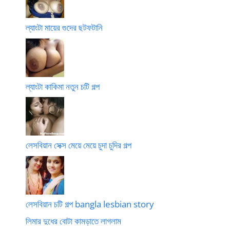
ল্যাংটা মায়ের গুদের ছটফটানি
ল্যাংটা কাকিমা নতুন চটি গল্প
লেসবিয়ান সেক্স মেয়ে মেয়ে চুদা চুদির গল্প
লেসবিয়ান চটি গল্প bangla lesbian story
লিমার দুধের বোটা কামড়াতে লাগলাম