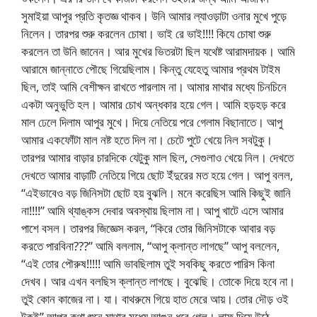
সুমাইয়া আপুর প্রতি কৃতজ্ঞ থাকব। উনি আমার ল্যাওড়াটা ওনার মুখে পুড়ে
নিলেন। তারপর শুরু করলেন চোষা। ভাই রে ভাই!!!! কিযে চোষা শুরু
করলেন তা উনি জানেন। আর মুখের ভিতরটা ছিল যথেষ্ট আরামদায়ক। আমি
আরামে জান্নাতে পৌছে গিয়েছিলাম। কিন্তু যেহেতু আমার প্রথম টাইম
ছিল, তাই আমি বেশীক্ষন রাখতে পারলাম না। আমার মাথার মধ্যে চিনচিনে
একটা অনুভুতি হল। আমার চোখ অন্ধকার হয়ে গেল। আমি হড়হড় করে
মাল ঢেলে দিলাম আপুর মুখে। দিয়ে নেতিয়ে পরে গেলাম বিছানাতে। আপু
আমার একফোঁটা মাল নষ্ট হতে দিল না। চেটে পুটে খেয়ে নিল সবটুকু।
তারপর আমার বাড়ার চারদিকে যেটুকু মাল ছিল, সেগুলাও খেয়ে নিল। দেখতে
দেখতে আমার বাড়াটি নেতিয়ে গিয়ে ছোট ইঁদুরের মত হয়ে গেল। আপু বলল,
“এইভাবেও বড় জিনিসটা ছোট হয় বুঝলি। মনে করেছিস আমি কিছুই জানি
না!!!!” আমি থ্যাঙ্কস দেবার অবস্থায় ছিলাম না। আপু খাটে এসে আমার
পাশে বসল। তারপর জিজ্ঞেস করল, “কিরে তোর জিনিসটাকে আবার বড়
করতে পারবিনা???” আমি বললাম, “আপু ক্লান্ত লাগছে” আপু বললেন,
“এই তোর পৌরুষ!!!!! আমি ভাবছিলাম তুই সবকিছু করতে পারিস কিনা
দেখব। আর এখন বলছিস ক্লান্ত লাগছে। বুঝেছি। তোকে দিয়ে হবে না।
তুই কোন কাজের না। যা। বাথরুমে গিয়ে হাত মেরে আয়। তোর দৌড় ওই
টুকুই” আপুর কথা শুনে মাথার মধ্যে আগুন ধরে গেল। লাফ দিয়ে উঠে