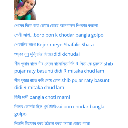
শেষের দিকে জয়া জোরে জোরে অনেকক্ষন শিৎকার করলো
শেলী আপা…boro bon k chodar bangla golpo
শেফালির সাথে Kejer meye Shafalir Shata
শুভ্রর নুনু মুন্নিদির ভিতরেdidikichudai
শীব পুজার রাতে শীব সেজে বাসোন্তি দিদি R মিতা কে চুদলাম shib
pujar raty basunti didi R mitaka chud lam
শীব পুজার রাতে কচী মেয়ে চোদা shib pujar raty basunti
didi R mitaka chud lam
শিল্পী মামী bangla choti mami
শিলার ভোদাটা ছিল খুব টাইটvai bon chodar bangla
golpo
শিউলি চিতকার করে উঠলো করো আরো জোরে করো