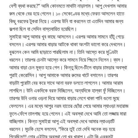
বেশী ব্যথা করছে?” আমি কোনমতে মাথাটা নাড়ালাম। আপু দেখলাম আমার
রুম থেকে বের হয়ে গেলেন। ১০ সেকেণ্ডের মধ্যে ফেরত আসলেন হাতে
কিছু বরফের টুকরা নিয়ে। এরপর উনি যা করলেন তা এতদিন আমার জন্য
কল্পনা ছিল যা সেদিন বাস্তবায়িত হয়েছিল।
সুমাইয়া আপু আমার খুব কাছে আসলেন। এরপর আমার সামনে হাঁটু গেড়ে
বসলেন। এরপর আমার বাড়ার আটকে থাকা অংশটা ভালো করে দেখলেন।
বুঝলেন কেন আমি ছাড়াতে পারছিলাম না। তিনি আস্তে করে মুণ্ডিটা
ধরলেন। তারপর চেনটা আস্তে করে সামনে নিয়ে পিছনে নিলেন। ব্যস।
আমার বাড়া চেন মুক্ত হয়ে গেল। কিন্তু ছিলে-টিলে বাড়ার চামড়ার অবস্থা
পুরাই কেরোসিন। আপু আমাকে আমার রুমের খাটে বসালেন। তারপর
বাড়াটা পুরোটা বের করে সাথে আনা বরফ ডলতে লাগলেন। আমার আরাম
লাগছিল। উনি একদিকে বরফ দিচ্ছিলেন, অন্যদিকে হাল্কা ফুঁ দিচ্ছিলেন।
তারপর উনি ওনার ওড়না দিয়ে আমার বাড়ায় লেগে থাকা পানি গুলো মুছে
ফেললেন। এর মধ্যে আপুর নরম হাতের ছোঁয়া পেয়ে আমার ল্যাওড়া মহারাজ
ফুলে-ফেঁপে তালগাছ হয়ে গেলেন। এই অবস্থা দেখে আমি তো লজ্জায় মারা
যাচ্ছিলাম। কিন্ত সুমাইয়া আপু এই অবস্থা দেখে আমার ল্যাওড়াটি
ধরলেন। মুচকি হেসে বললেন, “কিরে তুই তো দেখি অনেক বড় হয়ে
গিয়েছিস!!! তোর এইটার অবস্থা তো খুব খারাপ। এটা কি এরকমই