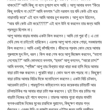
থাকবে??” আমি কিছু না বলে চুপচাপ বসে আছি। আপু আবার বলল “কিরে
কিছু বলছিস না যে??” আমি বললাম “এটা নরমাল হয় যদি কেউ এটা ধরে
নাড়ানাড়ি করে” এই বলে আমি আবার চুপ করলাম। আপু বলে উঠলেন,
“আর যদি কেউ এটা করে?????” এই বলে উনি যা করলেন তার জন্য আমি
প্রস্তুত ছিলাম না।
আপু আমার বাড়ার মাথায় একটা কিস করলেন। আমি তো পুরা হাঁ। এ তো
দেখি মেঘ না চাইতেই হারিকেন। এরপর আপু আগা থেকে গোড়া, সবজায়গায়
কিস করলেন। আমি একটু কাঁপছিলাম। জীবনের প্রথম কোন মেয়ে আমার
পুরুষাঙ্গে মুখ দিল, ধরল। কিস করা শেষ করে আপু জিজ্ঞেস করলেন, “ভালো
লেগেছে??” আমি কোনমতে বললাম, “হুমম” আপু বললেন, “আরো চাস?”
আমি বললাম, “প্লীজ” আপু তার বিখ্যাত বাড়া খাড়া করা হাসি দিয়ে আমার
বাড়া চাটা শুরু করলেন। পুরোটা বাড়া। কোন অংশ বাদ পড়ছে না। কিছুক্ষ্ণণ
বাড়া চাটার আমার বিচির দিকে মনোনিবেশ করলেন। একটা বিচি চটকান,
আরেকটা চাটেন। পারমুটেশন কম্বিনেশন করে কয়েকবার চাটাচাটি আর
চটকাচটকির পর আবার বাড়া চাটা শুরু করলেন। দুই তিন বার চাটার পর
বাড়াটা নিজের দুই গালে ঘসলেন। তারপর আমার পুরো বাড়ার মাথাটা
ক্লকওয়াইজ নিজের মুখের চারদিকে ঘুরালেন, কিছুক্ষণ বাড়ার গন্ধ
শুঁকলেন। এরপর উনি যে কাজটা করলেন ওইটার জন্য আমি আজীবন