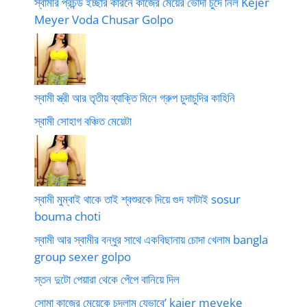
স্বামীর প্রচন্ড ইচ্ছার কারনে কাজের মেয়ের ভোদা চুদে নিল Kejer
Meyer Voda Chusar Golpo
স্বামী স্ত্রী আর তৃতীয় ব্যাক্তি মিলে গ্রুপ চুদাচুদির কাহিনি
স্বামী সোহাগ বঞ্চিত মেয়েটা
স্বামী মুম্বাই থাকে তাই শ্বশুরকে দিয়ে গুদ ফাটাই sosur
bouma choti
স্বামী আর স্বামীর বন্ধুর সাথে একবিছানায় চোদা খেলাম bangla
group sexer golpo
স্তন দুটো পেয়ারা থেকে পেঁপে বানিয়ে দিল
সোমা কাজের মেয়েকে চুদলাম যেভাবে’ kajer meyeke