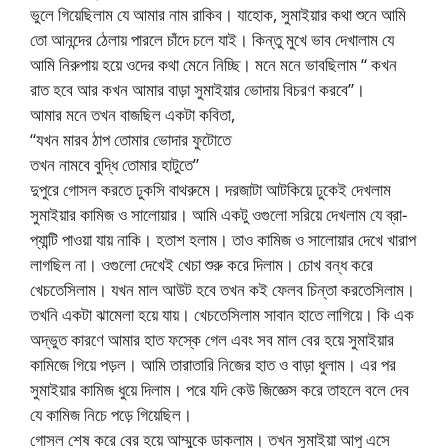
ভুলে গিয়েছিলাম যে আমার নাম রাকিব। যাহোক, সুমাইয়ার কথা শুনে আমি
তো আনন্দের ঠেলায় পারলে চাঁদে চলে যাই। কিন্তু মুখে ভাব দেখালাম যে
আমি নিরুপায় হয়ে ওদের কথা মেনে নিচ্ছি। মনে মনে ভাবছিলাম “ কখন
রাত হবে আর কখন আমার বাড়া সুমাইয়ার ভোদায় বিচরণ করবে”।
আমার মনে তখন বাজছিল একটা কবিতা,
“যখন মারব ঠাপ তোমার ভোদার ফুটোতে
তখন নামবে বুদ্ধি তোমার হাটুতে”
দুপুরে গোসল করতে ঢুকসি বাথরুমে। দরজাটা আটকিয়ে ঢুকেই দেখলাম
সুমাইয়ার কামিজ ও সালোয়ার। আমি একটু ওগুলো সরিয়ে দেখলাম যে ব্রা-
প্যান্টি পাওয়া যায় নাকি। হতাশ হলাম। তাও কামিজ ও সালোয়ার দেখে খারাপ
লাগছিল না। ওগুলো দেখেই খেচা শুরু করে দিলাম। চোখ বন্ধ করে
খেচতেসিলাম। যখন মাল আউট হবে তখন কই ফেলব চিন্তা করতেসিলাম।
তখনি একটা ঝামেলা হয়ে যায়। খেচতেসিলাম সাবান হাতে লাগিয়ে। কি এক
অদ্ভুত কারণে আমার হাত ফস্কে গেল এবং সব মাল বের হয়ে সুমাইয়ার
কামিজে গিয়ে পড়ল। আমি তারাতারি নিজের হাত ও বাড়া ধুলাম। এর পর
সুমাইয়ার কামিজ ধুয়ে দিলাম। পরে যদি কেউ জিজ্ঞেস করে তাহলে বলে দেব
যে কামিজ নিচে পড়ে গিয়েছিল।
গোসল শেষ করে বের হয়ে আম্মুকে ডাকলাম। তখন সুমাইয়া আপু এসে