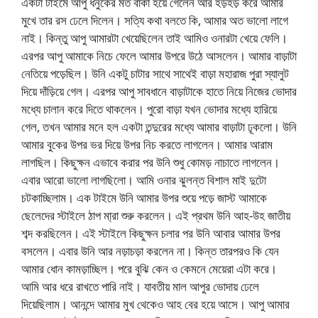
একটা টাইমে আপু ধনুকের মত বাঁকা হয়ে গেলেন আর হড়হড় করে আমার
মুখে তার রস ঢেলে দিলেন। সত্যি কথা বলতে কি, আমার অত ভালো লাগে
নাই। কিন্তু আপু আমারটা খেয়েছিলেন তাই আমিও ওনারটা খেয়ে ফেলি।
এরপর আপু আমাকে নিচে ফেলে আমার উপরে উঠে আসলেন। আমার বাড়াটা
নেতিয়ে পড়েছিল। উনি একটু চাটার সাথে সাথেই বাড়া মহারাজ পুরা স্যালুট
দিয়ে দাঁড়িয়ে গেল। এরপর আপু সাবধানে বাড়াটাকে হাতে নিয়ে নিজের ভোদার
মধ্যে চালান করে দিতে থাকলেন। পুরো বাড়া যখন ভোদার মধ্যে হারিয়ে
গেল, তখন আমার মনে হল একটা তন্দুরের মধ্যে আমার বাড়াটা ঢূকলো। উনি
আমার বুকের উপর ভর দিয়ে উপর নিচ করতে লাগলেন। আমার আরাম
লাগছিল। কিছুক্ষন এভাবে করার পর উনি শুধু কোমড় নাচাতে লাগলেন।
এবার আরো ভালো লাগছিলো। আমি ওনার ঝুলন্ত বিশাল মাই দুটো
চটকাচ্ছিলাম। এক টাইমে উনি আমার উপর শুয়ে পড়ে জাস্ট আমাকে
ছেলেদের স্টাইলে ঠাপ মা্রা শুরু করলেন। এই প্রথম উনি আহ-উহ জাতীয়
শব্দ করছিলেন। এই স্টাইলে কিছুক্ষন চলার পর উনি আবার আমার উপর
বসলেন। এবার উনি আর নড়াচড়া করলেন না। কিন্ত তারপরও কি যেন
আমার ধোন কামড়াচ্ছিল। পরে বুঝি কেন ও কেমনে মেয়েরা এটা করে।
আমি আর ধরে রাখতে পারি নাই। যাবতীয় মাল আপুর ভোদায় ঢেলে
দিয়েছিলাম। আনন্দে আমার মুখ থেকেও আহ বের হয়ে আসে। আপু আমার