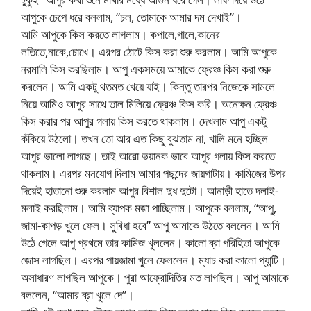
আপুকে চেপে ধরে বললাম, “চল, তোমাকে আমার দম দেখাই”।
আমি আপুকে কিস করতে লাগলাম। কপালে,গালে,কানের
লতিতে,নাকে,চোখে। এরপর ঠোটে কিস করা শুরু করলাম। আমি আপুকে
নরমালি কিস করছিলাম। আপু একসময়ে আমাকে ফ্রেঞ্চ কিস করা শুরু
করলেন। আমি একটু থতমত খেয়ে যাই। কিন্তু তারপর নিজেকে সামলে
নিয়ে আমিও আপুর সাথে তাল মিলিয়ে ফ্রেঞ্চ কিস করি। অনেক্ষন ফ্রেঞ্চ
কিস করার পর আপুর গলায় কিস করতে থাকলাম। দেখলাম আপু একটু
কঁকিয়ে উঠলো। তখন তো আর এত কিছু বুঝতাম না, খালি মনে হচ্ছিল
আপুর ভালো লাগছে। তাই আরো ভয়ানক ভাবে আপুর গলায় কিস করতে
থাকলাম। এরপর মনযোগ দিলাম আমার পছন্দের জায়গাটায়। কামিজের উপর
দিয়েই হাতানো শুরু করলাম আপুর বিশাল দুধ দুটো। আনাড়ী হাতে দলাই-
মলাই করছিলাম। আমি ব্যাপক মজা পাচ্ছিলাম। আপুকে বললাম, “আপু,
জামা-কাপড় খুলে ফেল। সুবিধা হবে” আপু আমাকে উঠতে বললেন। আমি
উঠে গেলে আপু প্রথমে তার কামিজ খুললেন। কালো ব্রা পরিহিতা আপুকে
জোস লাগছিল। এরপর পায়জামা খুলে ফেললেন। ম্যাচ করা কালো প্যান্টি।
অসাধারণ লাগছিল আপুকে। পুরা আফ্রোদিতির মত লাগছিল। আপু আমাকে
বললেন, “আমার ব্রা খুলে দে”।