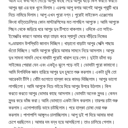
আমি এই কথা শুনে দৌড়ে আপুর কাছে গিয়ে আপুর ঘাড়ে কিস করতে করতে
আপুর ব্রা এর হুক খুলে দিলাম। এরপর আপু বলার আগেই আপুর প্যান্টি ধরে
নিচে নামিয়ে দিলাম। আপু এখন পুরো নগ্ন। পুরোই মাইকেল এঞ্জেলোর
কিংবা বত্তিচেল্লির কোন মাস্টারপিসের মত লাগছিল আপুকে। আমি আপুকে
পিছন থেকে জড়িয়ে ধরে আপুর দুধ টিপতে থাকলাম। ওদিকে এত সাইড-
ইফেক্টের কারণে আমার বাড়া তাড়াং করে স্যালুট মেরে দাঁড়িয়ে নিজের
দণ্ডায়মান উপস্থিতি জানান দিচ্ছিল। খাড়ানো বাড়াটা আপুর সেক্সি পাছায়
গুঁতো দিচ্ছিল। আমি আপুকে ঘুরিয়ে আমার সামনে নিয়ে আসলাম। আপুর
দুধ সামনা সামনি দেখে মাথাটা পুরোই খারাপ হয়ে গেল। দুইটা ডাঁসা বড়
সাইজের পেয়ারা যেন এবং একটুও ঝুলে পড়ে নাই। ভোদাটা পুরো কামানো।
আমি দিগবিদিক জ্ঞান হারিয়ে আপুর দুধ চুষতে শুরু করলাম। একটা চুষি তো
আরেকটা টিপি। বোঁটা গুলোতে হাল্কা করে কামড় দিচ্ছিলাম। আপুর ভালো
লাগছিলো। আমি আপুকে নিচে শুইয়ে দিয়ে আপুর উপরে উঠলাম। কিস
করতে করতে আপুর ভোদার কাছে আসলাম। ভোদাটা অনেক সুন্দর। কেমন
সুন্দর করে ভাঁজ করা। আমি ভোদাতে একটা কিস করলাম। তারপর চাটা শুরু
করলাম। এলোপাতাড়ি ভাবে চাটছিলাম। পরে হাল্কা চোষা দেয়া শুরু
করলাম। পাশাপাশি আঙ্গুলও চালাচ্ছিলাম। আপু দুই পা দিয়ে আমার মাথা
চেপে ধরছিলেন। আমার দম বন্ধ হয়ে আসছিলো। তাও চালিয়ে গেলাম।