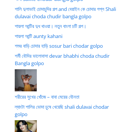
শালি দুলাভাই চোদাচুদির গল্প and বেয়াইন কে চোদার গপ্ল Shali
dulavai choda chudir bangla golpo
শায়লা আন্টির দুধ খাওয়া। নতুন বাংলা চটি গল্প।
শায়লা আন্টি aunty kahani
শশুর বাড়ি চোদার হাড়ি sosur bari chodar golpo
শর্মী বৌদির ভালোবাসা devar bhabhi choda chudir
Bangla golpo
শরীরের সুখের খোঁজে – বাবা মেয়ের যৌনতা
ল্যাংটা শালির ভোদা চুষে খেয়েছি shali dulavai chodar
golpo