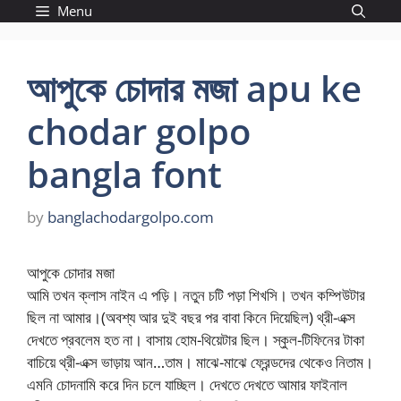
Skip
Menu
to
content
আপুকে চোদার মজা apu ke
chodar golpo
bangla font
by
banglachodargolpo.com
আপুকে চোদার মজা
আমি তখন ক্লাস নাইন এ পড়ি। নতুন চটি পড়া শিখসি। তখন কম্পিউটার
ছিল না আমার।(অবশ্য আর দুই বছর পর বাবা কিনে দিয়েছিল) থ্রী-এক্স
দেখতে প্রবলেম হত না। বাসায় হোম-থিয়েটার ছিল। স্কুল-টিফিনের টাকা
বাচিয়ে থ্রী-এক্স ভাড়ায় আন…তাম। মাঝে-মাঝে ফ্রেন্ডদের থেকেও নিতাম।
এমনি চোদনামি করে দিন চলে যাচ্ছিল। দেখতে দেখতে আমার ফাইনাল