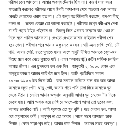
পরীক্ষা চলে আসলো। আমার অবশ্য টেনশন ছিল না। কারণ সারা বছর
ফাতরামি করলেও পরীক্ষার আগে ঠিকই আদা-জল খেয়ে পড়তাম এবং আমার
রেজাল্ট নেহায়েত খারাপ হত না। এই জন্য যত বিটলামি করতাম, বাপ-মা কিছু
বলত না। ভাবত রেজাল্ট তো ভালো করছেই। পরীক্ষার মধ্যে থ্রী-এক্স দেখা
বা চটি পড়ার টাইম পাইতাম না। কিন্তু দিনে একবার অন্তত রাম খেচা না
দিলে মনে শান্তি আসত না। দেখতে দেখতে আমার ফাইনাল পরীক্ষা শেষ
হয়ে গেল। পরীক্ষার পরে আমার অফুরন্ত অবসর। থ্রী-এক্স দেখি, খেচি, চটি
পড়ি, আবার খেচি, রাতে ঘুমাতে যাবার আগে মাধুরী দীক্ষিত আমাকে ব্লো-জব
দিচ্ছে মনে করে খেচে ঘুমাতে যাই। এমন অসাধারণ(!) রুটিন মাফিক চলছিল
আমার জীবন। এর ছন্দপতন হল এক দিন। জানুয়ারী ২, ২০০০ কোন এক
অদ্ভুত কারণে আমার তারিখটা মনে ছিল। আমি প্রতিদিনে সকাল
১০.৩০-১১.০০ টার দিকে উঠি। বাবা সকালে অফিসে চলে যায় আর আম্মা
আমাকে জুতা-পেটা, ঝাড়ু-পেটা, আমার গায়ে পানি ঢালা দিয়ে আমাকে ঘুম
থেকে উঠান। সেদিন আমার অভ্যাস অনুযায়ী আমার ঘুম ১০.৩০ টার দিকে
ভেঙ্গে যায়। আমি অবাক হয়ে দেখি যে আশে-পাশে আম্মা তো দুরের কথা,
আম্মার ছায়াটাও নাই। আমি প্রথমে তো খুব খুশি। পরে খেয়াল হল, আম্মা
তো প্রেশারের রুগী। অসুস্থ না তো আবার। সাথে সাথে আম্মাকে ডাক
দিলাম। কোন সাড়া-শব্দ নাই। আবার ডাক দিলাম। আগের মতই অবস্থা।