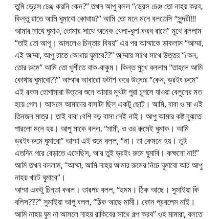
তুমি ড্রেস চেঞ্জ করনি কেন?” তখন আপু বলল “ড্রেস চেঞ্জ তো নাহয় করব,
কিন্তু রাতে আমি ঘুমাবো কোথায়?” আমি তো মনে মনে বলতেসি “সুন্দরী!!!
আমার সাথে ঘুমাও, তোমার সাথে অনেক খেলা-ধুলা করব রাতে” মুখে বললাম
“তাই তো আপু। আসলেও চিন্তার বিষয়” এর পর আম্মাকে ডাকলাম “আম্মা,
এই আম্মা, আপু রাতে কোথায় ঘুমাবে??” আম্মার সাথে সাথে উত্তর “কেন,
তোর রুমে” আমি তো খুশীতে বাক-বাকুম। কিন্ত মুখে বললাম “তাহলে আমি
কোথায় ঘুমাবো??” আম্মার আবারো ফটাশ করে উত্তর “কেন, ড্রইং রুমে”
এই রকম হোগামারা উত্তর শুনে আমার মুখটা পুরা চুপসে যাওয়া বেলুনের মত
হয়ে গেল। আসলে আমাদের বাসাটা ছিল একটু ছোট। আমি, বাবা ও মা এই
তিনজন মাত্র। তাই বাবা বেশি বড় বাসা নেই নাই। আপু আমার কষ্ট বুঝতে
পারলো মনে হয়। আপু মাকে বলল, “মামী, ও ওর রুমেই ঘুমাক। আমি
ড্রইং রুমে ঘুমাবো” আম্মা এই শুনে বলল, “না। তা কেমনে হয়। তুই
এতদিন পরে বেড়াতে এসেছিস, আর তুই ড্রইং রুমে ঘুমাবি। কক্ষনো না!!”
আমি তখন বললাম, “আম্মা, আমি নাহয় আমার রুমের নিচে ঘুমাবো আর আপু
নাহয় খাটে ঘুমাবে”।
আম্মা একটু চিন্তা করল। তারপর বলল, “হুমম। ঠিক আছে। সুমাইয়া কি
বলিস???” সুমাইয়া আপু বলল, “ঠিক আছে মামী। কোন প্রবলেম নাই।
আমি নাহয় ঘুম না আসলে নাহয় রাকিবের সাথে গল্প করব” ওহ মামারা, বলতে