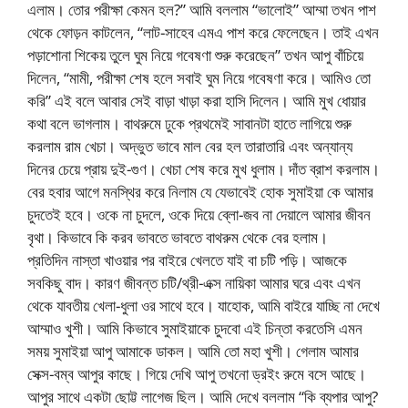
এলাম। তোর পরীক্ষা কেমন হল?” আমি বললাম “ভালোই” আম্মা তখন পাশ
থেকে ফোড়ন কাটলেন, “লাট-সাহেব এমএ পাশ করে ফেলেছেন। তাই এখন
পড়াশোনা শিকেয় তুলে ঘুম নিয়ে গবেষণা শুরু করেছেন” তখন আপু বাঁচিয়ে
দিলেন, “মামী, পরীক্ষা শেষ হলে সবাই ঘুম নিয়ে গবেষণা করে। আমিও তো
করি” এই বলে আবার সেই বাড়া খাড়া করা হাসি দিলেন। আমি মুখ ধোয়ার
কথা বলে ভাগলাম। বাথরুমে ঢুকে প্রথমেই সাবানটা হাতে লাগিয়ে শুরু
করলাম রাম খেচা। অদ্ভুত ভাবে মাল বের হল তারাতারি এবং অন্যান্য
দিনের চেয়ে প্রায় দুই-গুণ। খেচা শেষ করে মুখ ধুলাম। দাঁত ব্রাশ করলাম।
বের হবার আগে মনস্থির করে নিলাম যে যেভাবেই হোক সুমাইয়া কে আমার
চুদতেই হবে। ওকে না চুদলে, ওকে দিয়ে ব্লো-জব না দেয়ালে আমার জীবন
বৃথা। কিভাবে কি করব ভাবতে ভাবতে বাথরুম থেকে বের হলাম।
প্রতিদিন নাস্তা খাওয়ার পর বাইরে খেলতে যাই বা চটি পড়ি। আজকে
সবকিছু বাদ। কারণ জীবন্ত চটি/থ্রী-এক্স নায়িকা আমার ঘরে এবং এখন
থেকে যাবতীয় খেলা-ধুলা ওর সাথে হবে। যাহোক, আমি বাইরে যাচ্ছি না দেখে
আম্মাও খুশী। আমি কিভাবে সুমাইয়াকে চুদবো এই চিন্তা করতেসি এমন
সময় সুমাইয়া আপু আমাকে ডাকল। আমি তো মহা খুশী। গেলাম আমার
সেক্স-বম্ব আপুর কাছে। গিয়ে দেখি আপু তখনো ড্রইং রুমে বসে আছে।
আপুর সাথে একটা ছোট্ট লাগেজ ছিল। আমি দেখে বললাম “কি ব্যপার আপু?