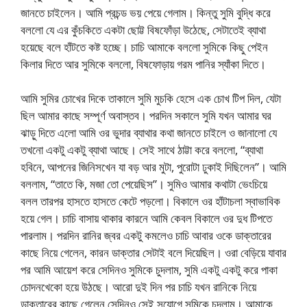
জানতে চাইলেন। আমি প্রচন্ড ভয় পেয়ে গেলাম। কিন্তু সুমি বুদ্ধি করে
বললো যে এর কুঁচকিতে একটা ছোট্ট বিষফোঁড়া উঠেছে, সেটাতেই ব্যাথা
হয়েছে বলে হাঁটতে কষ্ট হচ্ছে। চাচি আমাকে বললো সুমিকে কিছু পেইন
কিলার দিতে আর সুমিকে বললো, বিষফোড়ায় গরম পানির স্যাঁকা দিতে।
আমি সুমির চোখের দিকে তাকালে সুমি মুচকি হেসে এক চোখ টিপ দিল, যেটা
ছিল আমার কাছে সম্পূর্ণ অবাস্তব। পরদিন সকালে সুমি যখন আমার ঘর
ঝাড়ু দিতে এলো আমি ওর ভুদার ব্যাথার কথা জানতে চাইলে ও জানালো যে
তখনো একটু একটু ব্যাথা আছে। সেই সাথে ঠাট্টা করে বললো, “ব্যাথা
হবিনে, আপনের জিনিসখেন যা বড় আর মুটা, পুরোটা ঢুকাই দিছিলেন”। আমি
বললাম, “তাতে কি, মজা তো পেয়েছিস”। সুমিও আমার কথাটা ভেংচিয়ে
বলল তারপর হাসতে হাসতে কেটে পড়লো। বিকালে ওর হাঁটাচলা স্বাভাবিক
হয়ে গেল। চাচি বাসায় থাকার কারনে আমি কেবল বিকালে ওর দুধ টিপতে
পারলাম। পরদিন রানির জ্বর একটু কমলেও চাচি আবার ওকে ডাক্তারের
কাছে নিয়ে গেলেন, কারন ডাক্তার সেটাই বলে দিয়েছিল। ওরা বেড়িয়ে যাবার
পর আমি আয়েশ করে সেদিনও সুমিকে চুদলাম, সুমি একটু একটু করে পাকা
চোদনখেকো হয়ে উঠছে। আরো দুই দিন পর চাচি যখন রানিকে নিয়ে
ডাক্তারের কাছে গেলেন সেদিনও সেই সুযোগে সুমিকে চুদলাম। আমাকে