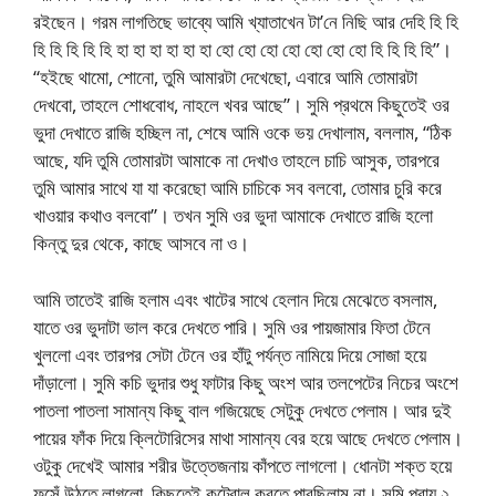
রইছেন। গরম লাগতিছে ভাব্যে আমি খ্যাতাখেন টা’নে নিছি আর দেহি হি হি
হি হি হি হি হি হা হা হা হা হা হা হো হো হো হো হো হো হো হি হি হি হি”।
“হইছে থামো, শোনো, তুমি আমারটা দেখেছো, এবারে আমি তোমারটা
দেখবো, তাহলে শোধবোধ, নাহলে খবর আছে”। সুমি প্রথমে কিছুতেই ওর
ভুদা দেখাতে রাজি হচ্ছিল না, শেষে আমি ওকে ভয় দেখালাম, বললাম, “ঠিক
আছে, যদি তুমি তোমারটা আমাকে না দেখাও তাহলে চাচি আসুক, তারপরে
তুমি আমার সাথে যা যা করেছো আমি চাচিকে সব বলবো, তোমার চুরি করে
খাওয়ার কথাও বলবো”। তখন সুমি ওর ভুদা আমাকে দেখাতে রাজি হলো
কিন্তু দুর থেকে, কাছে আসবে না ও।
আমি তাতেই রাজি হলাম এবং খাটের সাথে হেলান দিয়ে মেঝেতে বসলাম,
যাতে ওর ভুদাটা ভাল করে দেখতে পারি। সুমি ওর পায়জামার ফিতা টেনে
খুললো এবং তারপর সেটা টেনে ওর হাঁটু পর্যন্ত নামিয়ে দিয়ে সোজা হয়ে
দাঁড়ালো। সুমি কচি ভুদার শুধু ফাটার কিছু অংশ আর তলপেটের নিচের অংশে
পাতলা পাতলা সামান্য কিছু বাল গজিয়েছে সেটুকু দেখতে পেলাম। আর দুই
পায়ের ফাঁক দিয়ে ক্লিটোরিসের মাথা সামান্য বের হয়ে আছে দেখতে পেলাম।
ওটুকু দেখেই আমার শরীর উত্তেজনায় কাঁপতে লাগলো। ধোনটা শক্ত হয়ে
ফুসেঁ উঠতে লাগলো, কিছুতেই কন্ট্রোল করতে পারছিলাম না। সুমি প্রায় ২