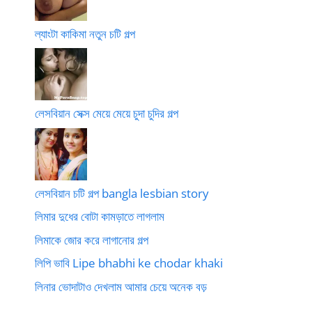
ল্যাংটা কাকিমা নতুন চটি গল্প
লেসবিয়ান সেক্স মেয়ে মেয়ে চুদা চুদির গল্প
লেসবিয়ান চটি গল্প bangla lesbian story
লিমার দুধের বোটা কামড়াতে লাগলাম
লিমাকে জোর করে লাগানোর গল্প
লিপি ভাবি Lipe bhabhi ke chodar khaki
লিনার ভোদাটাও দেখলাম আমার চেয়ে অনেক বড়