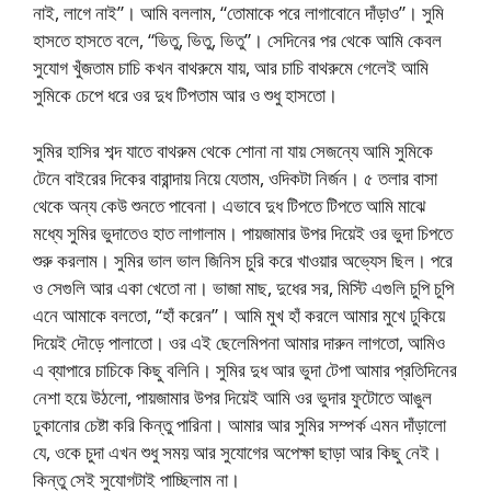
নাই, লাগে নাই”। আমি বললাম, “তোমাকে পরে লাগাবোনে দাঁড়াও”। সুমি
হাসতে হাসতে বলে, “ভিতু, ভিতু, ভিতু”। সেদিনের পর থেকে আমি কেবল
সুযোগ খুঁজতাম চাচি কখন বাথরুমে যায়, আর চাচি বাথরুমে গেলেই আমি
সুমিকে চেপে ধরে ওর দুধ টিপতাম আর ও শুধু হাসতো।
সুমির হাসির শব্দ যাতে বাথরুম থেকে শোনা না যায় সেজন্যে আমি সুমিকে
টেনে বাইরের দিকের বারান্দায় নিয়ে যেতাম, ওদিকটা নির্জন। ৫ তলার বাসা
থেকে অন্য কেউ শুনতে পাবেনা। এভাবে দুধ টিপতে টিপতে আমি মাঝে
মধ্যে সুমির ভুদাতেও হাত লাগালাম। পায়জামার উপর দিয়েই ওর ভুদা চিপতে
শুরু করলাম। সুমির ভাল ভাল জিনিস চুরি করে খাওয়ার অভ্যেস ছিল। পরে
ও সেগুলি আর একা খেতো না। ভাজা মাছ, দুধের সর, মিস্টি এগুলি চুপি চুপি
এনে আমাকে বলতো, “হাঁ করেন”। আমি মুখ হাঁ করলে আমার মুখে ঢুকিয়ে
দিয়েই দৌড়ে পালাতো। ওর এই ছেলেমিপনা আমার দারুন লাগতো, আমিও
এ ব্যাপারে চাচিকে কিছু বলিনি। সুমির দুধ আর ভুদা টেপা আমার প্রতিদিনের
নেশা হয়ে উঠলো, পায়জামার উপর দিয়েই আমি ওর ভুদার ফুটোতে আঙুল
ঢুকানোর চেষ্টা করি কিন্তু পারিনা। আমার আর সুমির সম্পর্ক এমন দাঁড়ালো
যে, ওকে চুদা এখন শুধু সময় আর সুযোগের অপেক্ষা ছাড়া আর কিছু নেই।
কিন্তু সেই সুযোগটাই পাচ্ছিলাম না।