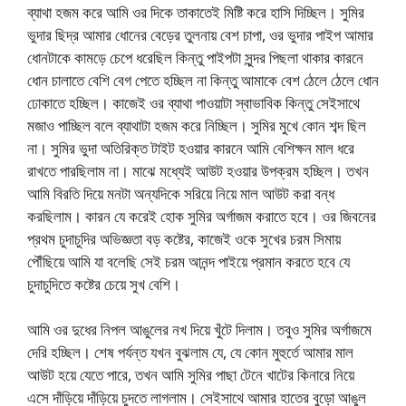
ব্যাথা হজম করে আমি ওর দিকে তাকাতেই মিষ্টি করে হাসি দিচ্ছিল। সুমির
ভুদার ছিদ্র আমার ধোনের বেড়ের তুলনায় বেশ চাপা, ওর ভুদার পাইপ আমার
ধোনটাকে কামড়ে চেপে ধরেছিল কিন্তু পাইপটা সুন্দর পিছলা থাকার কারনে
ধোন চালাতে বেশি বেগ পেতে হচ্ছিল না কিন্তু আমাকে বেশ ঠেলে ঠেলে ধোন
ঢোকাতে হচ্ছিল। কাজেই ওর ব্যাথা পাওয়াটা স্বাভাবিক কিন্তু সেইসাথে
মজাও পাচ্ছিল বলে ব্যাথাটা হজম করে নিচ্ছিল। সুমির মুখে কোন শব্দ ছিল
না। সুমির ভুদা অতিরিক্ত টাইট হওয়ার কারনে আমি বেশিক্ষন মাল ধরে
রাখতে পারছিলাম না। মাঝে মধ্যেই আউট হওয়ার উপক্রম হচ্ছিল। তখন
আমি বিরতি দিয়ে মনটা অন্যদিকে সরিয়ে নিয়ে মাল আউট করা বন্ধ
করছিলাম। কারন যে করেই হোক সুমির অর্গাজম করাতে হবে। ওর জিবনের
প্রথম চুদাচুদির অভিজ্ঞতা বড় কষ্টের, কাজেই ওকে সুখের চরম সিমায়
পৌঁছিয়ে আমি যা বলেছি সেই চরম আনন্দ পাইয়ে প্রমান করতে হবে যে
চুদাচুদিতে কষ্টের চেয়ে সুখ বেশি।
আমি ওর দুধের নিপল আঙুলের নখ দিয়ে খুঁটে দিলাম। তবুও সুমির অর্গাজমে
দেরি হচ্ছিল। শেষ পর্যন্ত যখন বুঝলাম যে, যে কোন মুহুর্তে আমার মাল
আউট হয়ে যেতে পারে, তখন আমি সুমির পাছা টেনে খাটের কিনারে নিয়ে
এসে দাঁড়িয়ে দাঁড়িয়ে চুদতে লাগলাম। সেইসাথে আমার হাতের বুড়ো আঙুল