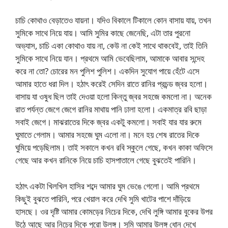
চাচি কোথাও বেড়াতেও যায়না। যদিও বিকালে টিকালে কোন বাসায় যায়, তখন
সুমিকে সাথে নিয়ে যায়। আমি সুমির কাছে জেনেছি, এটা তার পুরনো
অভ্যাস, চাচি একা কোথাও যায় না, কেউ না কেই সাথে থাকবেই, তাই তিনি
সুমিকে সাথে নিয়ে যান। প্রথমে আমি ভেবেছিলাম, আমাকে আবার সন্দেহ
করে না তো? চোরের মন পুলিশ পুলিশ। একদিন সুযোগ পায়ে হেঁটে এসে
আমার হাতে ধরা দিল। হঠাৎ করেই সেদিন রাতে রানির প্রচন্ড জ্বর হলো।
বাসায় যা ওষুধ ছিল তাই দেওয়া হলো কিন্তু জ্বর সহজে কমলো না। অনেক
রাত পর্যন্ত জেগে জেগে রানির মাথায় পানি ঢালা হলো। একমাত্র রবি ছাড়া
সবাই জেগে। মাঝরাতের দিকে জ্বর একটু কমলো। সবাই যার যার রুমে
ঘুমাতে গেলাম। আমার সহজে ঘুম এলো না। মনে হয় শেষ রাতের দিকে
ঘুমিয়ে পড়েছিলাম। তাই সকালে কখন রবি স্কুলে গেছে, কখন কাকা অফিসে
গেছে আর কখন রানিকে নিয়ে চাচি হাসপাতালে গেছে বুঝতেই পারিনি।
হঠাৎ একটা খিলখিল হাসির শব্দে আমার ঘুম ভেঙে গেলো। আমি প্রথমে
কিছুই বুঝতে পারিনি, পরে খেয়াল করে দেখি সুমি খাটের পাশে দাঁড়িয়ে
হাসছে। ওর দৃষ্টি আমার কোমড়ের নিচের দিকে, দেখি লুঙ্গি আমার বুকের উপর
উঠে আছে আর নিচের দিকে পুরো উলঙ্গ। সুমি আমার উলঙ্গ ধোন দেখে