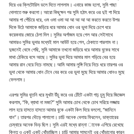
দিয়ে ওর ক্লিটোরিস ডলে দিতে লাগলাম। এবারে কাজ হলো, সুমি পাছা
দোলাতে শুরু করলো। আরো কিছুক্ষন পর সুমি হঠাৎ করে ওর দুই পা দিয়ে
আমার পা পেঁচিয়ে ধরে, ওম ওমা ওমা আ আ আ আ আ করতে করতে উপর
দিকে উঠে আমাকে জড়িয়ে ধরে আমার ধোন ওর ভুদা দিয়ে চেপে ধরে
কয়েকবার জোরে ঠেলা দিল। সুমির অর্গাজম হয়ে গেল আর সেইসাথে
আমারও সুমির ভুদার মধ্যেই মাল আউট হয়ে গেল, ঠেকাতে পারলাম না।
দুজনেই থেমে গেছি, সুমি আমাকে তখনো জড়িয়ে ধরে আমার বুকের সাথে
মাথা ঠেকিয়ে বসে আছে। সুমির ভুদা দিয়ে আমার মাল গড়িয়ে বের হয়ে
আমার রান বেয়ে নিচে নামছে। আমি আমার লুঙ্গি নিয়ে নিচে ধরে তারপর ওর
ভুদা থেকে আমার ধোন টেনে বের করে ওর ভুদা মুছে দিয়ে আমার ধোনও মুছে
ফেললাম।
এরপর সুমির থুতনি ধরে মুখটা উঁচু করে ওর ঠোঁটে একটা গাঢ় চুমু দিয়ে জিজ্ঞেস
করলাম, “কি, ব্যাথা না মজা?” সুমি আমার চোখ থেকে চোখ সরিয়ে লজ্জায়
লাল হয়ে হাসতে হাসতে আমার বুকে একটা কিল দিয়ে বললো, “জানিনে
যান”। তারপর দৌড়ে পালালো। চাচি অনেক বেলায় ফিরলেন, ডাক্তারের
চেম্বারে অনেক ভিড় ছিল। সুমি এরই মধ্যে রান্না ানেক এগিয়ে রেখেছে
কিন্তু ও একটু একটু খোঁড়াচ্ছিল। চাচি আমার সামনেই ওর খোঁড়ানোর কারন