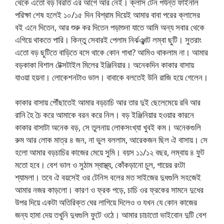
থেকে এতো বড় বিরতি এর আগে আর নেই। ক্লাস টেন পর্যন্ত ফাইনাল
পরিক্ষা শেষ হলেই ১০/১৫ দিন বিশ্রাম দিয়েই আমার বাবা পরের ক্লাসের
বই এনে দিতেন, আর শুরু কর দিতেন পড়াশুনা যাতে আমি অন্য সবার থেকে
এগিয়ে থাকতে পারি। কিন্তু সেবারই পেলাম নির্ঝঞ্ঝাট লম্বা ছুটি। সুতরাং
এতো বড় ছুটিতে বাড়িতে বসে থাকে কোন গাধা? আমিও থাকলাম না। আমার
বড়কাকা বিশাল টেক্সটাইল মিলের ইঞ্জিনিয়ার। অনেকদিন কাকার বাসায়
যাওয়া হয়না। লোকেশনটাও ভাল। বাবাকে বলতেই উনি রাজি হয়ে গেলেন।
কাকার বাসায় পৌঁছাতেই আমার বড়চাচি আর তার দুই ছেলেমেয়ে রবি আর
রানি হৈ চৈ করে আমাকে বরন করে নিল। বড় ইঞ্জিনিয়ার হওয়ার কারনে
কাকার বাসাটা অনেক বড়, সে তুলনায় লোকসংখ্যা খুবই কম। অনেকগুলি
রুম আর লোক মাত্র ৪ জন, না ভুল বললাম, আরেকজন ছিল ঐ বাসায়। সে
হলো আমার বড়চাচির কাজের মেয়ে সুমি। বয়স ১১/১২ বছর, লম্বায় ৪ ফুট
মতো হবে। বেশ ভাল ও সুঠাম স্বাস্থ্য, কোঁকড়ানো চুল, গায়ের রংটা
শ্যামলা। তবে ঐ বয়সেই ওর টেনিস বলের মত সাইজের দুধগুলি সহজেই
আমার নজর কাড়লো। কারণ ও ফ্রক পড়ে, চাচি ওর ফ্রকের সামনে দুধের
উপর দিয়ে একটা অতিরিক্ত ঘের লাগিয়ে দিলেও ও যখন যে কোন কাজের
জন্য হামা দেয় তখুনি দুধগুলি ফুটে ওঠে। আমার চাচাতো ভাইবোন দুটি বেশ