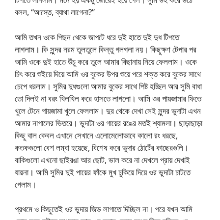
বলল, “আস্তে, ব্যাথা লাগেনা?”
আমি তখন ওকে পিছন থেকে জাপটে ধরে দুই হাতে দুই দুধ টিপতে
লাগলাম। কি সুন্দর নরম তুলতুলে কিন্তু গলগলা নয়। কিছুক্ষণ টেপার পর
আমি ওকে দুই হাতে উঁচু করে তুলে আমার বিছানায় নিয়ে ফেললাম। ওকে
চিৎ করে শুইয়ে দিয়ে আমি ওর বুকের উপর শুয়ে পরে শক্ত করে বুকের সাথে
চেপে ধরলাম। সুমির দুধগুলো আমার বুকের সাথে পিষ্ট হচ্ছিল আর সুমি বাধা
তো দিলই না বরং খিলখিল করে হাসতে লাগলো। আমি ওর পায়জামার ফিতে
খুলে টেনে পায়জামা খুলে ফেললাম। দুর থেকে দেখা সেই সুন্দর ভুদাটা এখন
আমার নাগালের ভিতরে। ভুদাটা ওর গায়ের রঙের মতই শ্যামলা। ছাড়াছাড়া
কিছু বাল কেবল এখানে সেখানে এলোমেলোভাবে কালো রং ধরছে,
কতকগুলো বেশ লম্বা হয়েছে, বিশেষ করে ভুদার ঠোটেঁর কাছেরগুলি।
বাকিগুলো এখনো ছাইরঙা আর ছোট, ভাল করে না দেখলে প্রায় দেখাই
যায়না। আমি সুমির দুই পায়ের ফাঁকে মুখ ঢুকিয়ে দিয়ে ওর ভুদাটা চাটতে
গেলাম।
প্রথমে ও কিছুতেই ওর ভুদায় জিভ লাগাতে দিচ্ছিল না। পরে যখন আমি