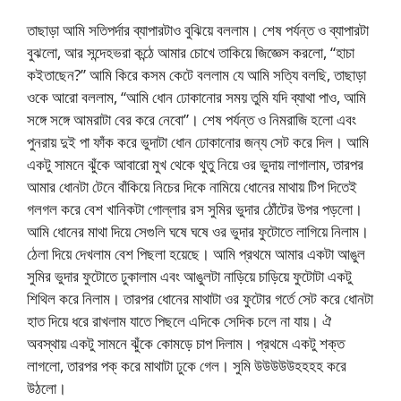
তাছাড়া আমি সতিপর্দার ব্যাপারটাও বুঝিয়ে বললাম। শেষ পর্যন্ত ও ব্যাপারটা
বুঝলো, আর সন্দেহভরা কন্ঠে আমার চোখে তাকিয়ে জিজ্ঞেস করলো, “হাচা
কইতাছেন?” আমি কিরে কসম কেটে বললাম যে আমি সত্যি বলছি, তাছাড়া
ওকে আরো বললাম, “আমি ধোন ঢোকানোর সময় তুমি যদি ব্যাথা পাও, আমি
সঙ্গে সঙ্গে আমরাটা বের করে নেবো”। শেষ পর্যন্ত ও নিমরাজি হলো এবং
পুনরায় দুই পা ফাঁক করে ভুদাটা ধোন ঢোকানোর জন্য সেট করে দিল। আমি
একটু সামনে ঝুঁকে আবারো মুখ থেকে থুতু নিয়ে ওর ভুদায় লাগালাম, তারপর
আমার ধোনটা টেনে বাঁকিয়ে নিচের দিকে নামিয়ে ধোনের মাথায় টিপ দিতেই
গলগল করে বেশ খানিকটা গোল্লার রস সুমির ভুদার ঠোঁটের উপর পড়লো।
আমি ধোনের মাথা দিয়ে সেগুলি ঘষে ঘষে ওর ভুদার ফুটোতে লাগিয়ে নিলাম।
ঠেলা দিয়ে দেখলাম বেশ পিছলা হয়েছে। আমি প্রথমে আমার একটা আঙুল
সুমির ভুদার ফুটোতে ঢুকালাম এবং আঙুলটা নাড়িয়ে চাড়িয়ে ফুটোটা একটু
শিথিল করে নিলাম। তারপর ধোনের মাথাটা ওর ফুটোর গর্তে সেট করে ধোনটা
হাত দিয়ে ধরে রাখলাম যাতে পিছলে এদিকে সেদিক চলে না যায়। ঐ
অবস্থায় একটু সামনে ঝুঁকে কোমড়ে চাপ দিলাম। প্রথমে একটু শক্ত
লাগলো, তারপর পক্ করে মাথাটা ঢুকে গেল। সুমি উউউউউহহহহ করে
উঠলো।