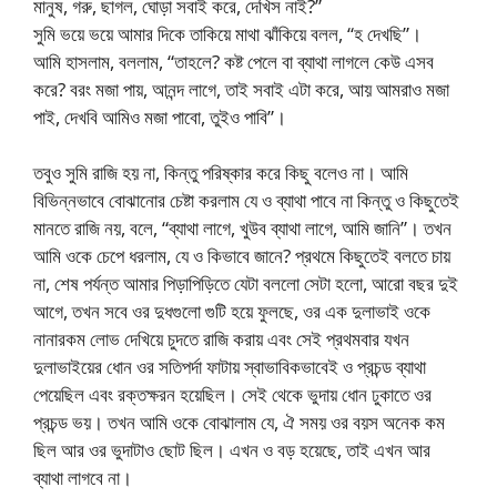
মানুষ, গরু, ছাগল, ঘোড়া সবাই করে, দেখিস নাই?”
সুমি ভয়ে ভয়ে আমার দিকে তাকিয়ে মাথা ঝাঁকিয়ে বলল, “হ দেখছি”।
আমি হাসলাম, বললাম, “তাহলে? কষ্ট পেলে বা ব্যাথা লাগলে কেউ এসব
করে? বরং মজা পায়, আনন্দ লাগে, তাই সবাই এটা করে, আয় আমরাও মজা
পাই, দেখবি আমিও মজা পাবো, তুইও পাবি”।
তবুও সুমি রাজি হয় না, কিন্তু পরিষ্কার করে কিছু বলেও না। আমি
বিভিন্নভাবে বোঝানোর চেষ্টা করলাম যে ও ব্যাথা পাবে না কিন্তু ও কিছুতেই
মানতে রাজি নয়, বলে, “ব্যাথা লাগে, খুউব ব্যাথা লাগে, আমি জানি”। তখন
আমি ওকে চেপে ধরলাম, যে ও কিভাবে জানে? প্রথমে কিছুতেই বলতে চায়
না, শেষ পর্যন্ত আমার পিড়াপিড়িতে যেটা বললো সেটা হলো, আরো বছর দুই
আগে, তখন সবে ওর দুধগুলো গুটি হয়ে ফুলছে, ওর এক দুলাভাই ওকে
নানারকম লোভ দেখিয়ে চুদতে রাজি করায় এবং সেই প্রথমবার যখন
দুলাভাইয়ের ধোন ওর সতিপর্দা ফাটায় স্বাভাবিকভাবেই ও প্রচন্ড ব্যাথা
পেয়েছিল এবং রক্তক্ষরন হয়েছিল। সেই থেকে ভুদায় ধোন ঢুকাতে ওর
প্রচন্ড ভয়। তখন আমি ওকে বোঝালাম যে, ঐ সময় ওর বয়স অনেক কম
ছিল আর ওর ভুদাটাও ছোট ছিল। এখন ও বড় হয়েছে, তাই এখন আর
ব্যাথা লাগবে না।