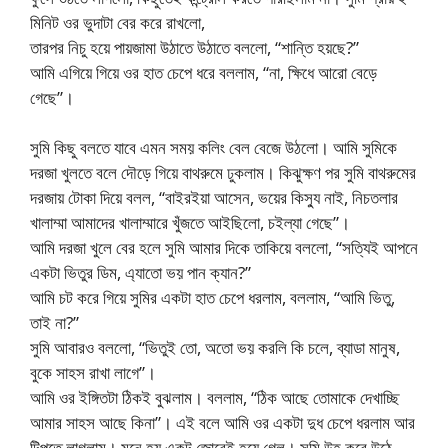
মিনিট ওর ভুদাটা বের করে রাখলো,
তারপর নিচু হয়ে পায়জামা উঠাতে উঠাতে বললো, “শান্তি হয়ছে?”
আমি এগিয়ে গিয়ে ওর হাত চেপে ধরে বললাম, “না, ক্ষিধে আরো বেড়ে
গেছে”।
সুমি কিছু বলতে যাবে এমন সময় কলিং বেল বেজে উঠলো। আমি সুমিকে
দরজা খুলতে বলে দৌড়ে গিয়ে বাথরুমে ঢুকলাম। কিঝুক্ষণ পর সুমি বাথরুমের
দরজায় টোকা দিয়ে বলল, “বাইরইয়া আসেন, ভয়ের কিস্যু নাই, নিচতলার
খালাম্মা আমাদের খালাম্মারে খুঁজতে আইছিলো, চইল্যা গেছে”।
আমি দরজা খুলে বের হলে সুমি আমার দিকে তাকিয়ে বললো, “সত্যিই আপনে
একটা ভিতুর ডিম, এ্যাতো ভয় পান ক্যান?”
আমি চট করে গিয়ে সুমির একটা হাত চেপে ধরলাম, বললাম, “আমি ভিতু,
তাই না?”
সুমি আবারও বললো, “ভিতুই তো, অতো ভয় করলি কি চলে, ব্যাডা মানুষ,
বুকে সাহস রাখা লাগে”।
আমি ওর ইঙ্গিতটা ঠিকই বুঝলাম। বললাম, “ঠিক আছে তোমাকে দেখাচ্ছি
আমার সাহস আছে কিনা”। এই বলে আমি ওর একটা দুধ চেপে ধরলাম আর
টিপতে লাগলাম। মনে হয় একটু জোরেই হয়ে গেল। সুমি উহ করে উঠে