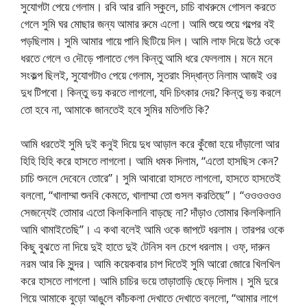
সুযোগটা পেয়ে গেলাম। রবি আর রানি স্কুলে, চাচি বাথরুমে গোসল করতে
গেলে সুমি ঘর মোছার জন্য আমার রুমে এলো। আমি শুয়ে শুয়ে গল্পের বই
পড়ছিলাম। সুমি আমার গায়ে পানি ছিটিয়ে দিল। আমি লাফ দিয়ে উঠে ওকে
ধরতে গেলে ও দৌড়ে পালাতে গেল কিন্তু আমি ধরে ফেললাম। মনে মনে
সংকল্প ছিলই, সুযোগটাও পেয়ে গেলাম, সুতরাং সিদ্ধান্ত নিলাম আজই ওর
দুধ টিপবো। কিন্তু ভয় করতে লাগলো, যদি চিৎকার দেয়? কিন্তু ভয় করলে
তো হবে না, আমাকে জানতেই হবে সুমির মতিগতি কি?
আমি ধরতেই সুমি দুই কনুই দিয়ে দুধ আড়াল করে কুঁজো হয়ে দাঁড়ালো আর
হিহি হিহি করে হাসতে লাগলো। আমি ধমক দিলাম, “এতো হাসছিস কেন?
চাচি শুনলে দেবেনে তোরে”। সুমি আবারো হাসতে লাগলো, হাসতে হাসতেই
বললো, “খালাম্মা শুনবি কেমতে, খালাম্মা তো গুসল করতিছে”। “ওওওওওও
সেজন্যেই তোমার এতো কিলকিলানি বাড়ছে না? দাঁড়াও তোমার কিলকিলানি
আমি থামাইতেছি”। এ কথা বলেই আমি ওকে জাপটে ধরলাম। তারপর ওকে
কিছু বুঝতে না দিয়ে দুই হাতে দুই টেনিস বল চেপে ধরলাম। ওফ্, দারুন
নরম আর কি সুন্দর। আমি কয়েকবার চাপ দিতেই সুমি আরো জোরে খিলখিল
করে হাসতে লাগলো। আমি চাচির ভয়ে তাড়াতাড়ি ছেড়ে দিলাম। সুমি দুরে
গিয়ে আমাকে বুড়ো আঙুলে কাঁচকলা দেখাতে দেখাতে বললো, “আমার লাগে