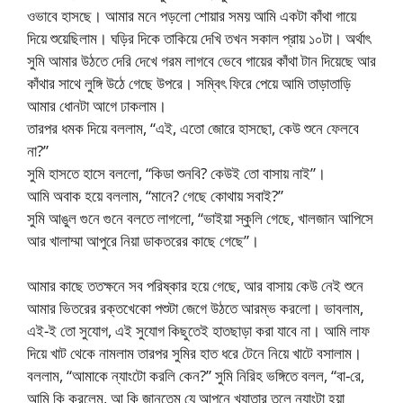
ওভাবে হাসছে। আমার মনে পড়লো শোয়ার সময় আমি একটা কাঁথা গায়ে
দিয়ে শুয়েছিলাম। ঘড়ির দিকে তাকিয়ে দেখি তখন সকাল প্রায় ১০টা। অর্থাৎ
সুমি আমার উঠতে দেরি দেখে গরম লাগবে ভেবে গায়ের কাঁথা টান দিয়েছে আর
কাঁথার সাথে লুঙ্গি উঠে গেছে উপরে। সম্বিৎ ফিরে পেয়ে আমি তাড়াতাড়ি
আমার ধোনটা আগে ঢাকলাম।
তারপর ধমক দিয়ে বললাম, “এই, এতো জোরে হাসছো, কেউ শুনে ফেলবে
না?”
সুমি হাসতে হাসে বললো, “কিডা শুনবি? কেউই তো বাসায় নাই”।
আমি অবাক হয়ে বললাম, “মানে? গেছে কোথায় সবাই?”
সুমি আঙুল গুনে গুনে বলতে লাগলো, “ভাইয়া স্কুলি গেছে, খালজান আপিসে
আর খালাম্মা আপুরে নিয়া ডাকতরের কাছে গেছে”।
আমার কাছে ততক্ষনে সব পরিষ্কার হয়ে গেছে, আর বাসায় কেউ নেই শুনে
আমার ভিতরের রক্তখেকো পশুটা জেগে উঠতে আরম্ভ করলো। ভাবলাম,
এই-ই তো সুযোগ, এই সুযোগ কিছুতেই হাতছাড়া করা যাবে না। আমি লাফ
দিয়ে খাট থেকে নামলাম তারপর সুমির হাত ধরে টেনে নিয়ে খাটে বসালাম।
বললাম, “আমাকে ন্যাংটো করলি কেন?” সুমি নিরিহ ভঙ্গিতে বলল, “বা-রে,
আমি কি করলেম, আ কি জানতেম যে আপনে খ্যাতার তলে ন্যাংটা হয়া