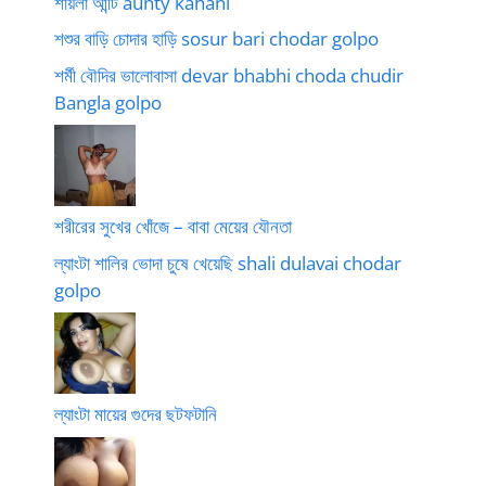
শায়লা আন্টি aunty kahani
শশুর বাড়ি চোদার হাড়ি sosur bari chodar golpo
শর্মী বৌদির ভালোবাসা devar bhabhi choda chudir
Bangla golpo
শরীরের সুখের খোঁজে – বাবা মেয়ের যৌনতা
ল্যাংটা শালির ভোদা চুষে খেয়েছি shali dulavai chodar
golpo
ল্যাংটা মায়ের গুদের ছটফটানি