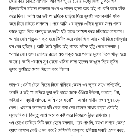
জোর করে চাটতে লাগলাম আর ওর ভুদার চেরার মধ্যে জিভ ঢুকিয়ে ওর
ক্লিটোরিস চাটতে লাগলাম তখন ও শান্ত হলো আর দুই পা বেশি করে ফাঁক
করে দিল। আমি ওর দুই পা দুদিকে ছড়িয়ে দিয়ে ভুদাটা অনেকখানি ফাঁক
করে নিয়ে চাটতে লাগলাম। পরে আমি ওর ফ্রক গুটিয়ে বুকের উপর গলার
কাছে তুলে দিয়ে অনাবৃত দুধদুটো দুই হাতে আয়েশ করে চটকাতে লাগলাম।
আমার ধোন প্রচন্ড শক্ত হয়ে টিংটিং করে লাফাচ্ছিল আর মাথা দিয়ে গোল্লার
রস বের হচ্ছিল। আমি উঠে সুমির দুই পায়ের ফাঁকে হাঁটু পেতে বসলাম।
আমার ধোন তখন লোহার রডের মত শক্ত হয়ে আমার মুখের দিকে খাড়া হয়ে
আছে। আমি প্রথমে মুখ থেকে খানিক লালা হাতের আঙুলে নিয়ে সুমির
ভুদার ফুটোতে মেখে পিছলা করে নিলাম।
তারপর ধোনটা টেনে নিচের দিকে বাঁকিয়ে কেবল ওর ভুদার সাথে লগিয়েছি,
অমনি ও দুই পা চাপিয়ে ভুদা দুই হাতে ঢেকে গুঁঙিয়ে উঠলো, বললো, “না,
ভাইয়া না, ব্যাথা লাগবে, আমি মরে যাবো”। আমার মাথায় তখন খুন চড়ে
গেল। এরকম অবস্থায় যদি কেউ বাধা দেয় তাহলে মাথায় রক্ত ওঠাটাই
স্বাভাবিক। কিন্তু আমি অনেক কষ্ট করে নিজেকে ঠান্ডা রাখলাম।
ওর চোখে তাকিয়ে মিষ্টি করে হেসে বললাম, “দুর পাগলি, ব্যাথা লাগবে কেন?
ব্যাথা লাগলে কেউ এসব করে? দেখিসনি আল্লার দুনিয়ায় সবাই এসব করে,