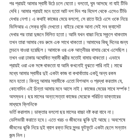
পর প্রায়ই আমার স্বামী উঠে চলে যেতো। বলতো, ঘুম আসছে না যাই টিভি
দেখি। আমার প্রায়ই মনে হতো আট দশ দিন পর বিদেশ থেকে এসেও টিভি
দেখার নেশা। এ কথাই কাজের মেয়ে বললো, সে রাতে উঠে এসে ওকে নিয়ে
ভিসিআর এ সেক্র মুভি দেখতো। বাইরে থেকে আনা সেই সব ক্যাসেট
দেখার পর তারা দুজনে মিলিত হতো। আমি যখন বাচ্চা নিয়ে স্কুলে থাকতাম
তখন তারা আমার বেড রুমে এক সাথে থাকতো। আমাদের কিছু দিনের জন্য
লন্ডনে যাওয়া হয়েছিল। আমাকে ওর এক আত্নীয়র বাসায় রেখে এসেছিল।
তখন ওরা ঢাকায় অঘোষিত স্বামী স্ত্রীর মতোই বামায় থাকতো। এভাবে
প্রায়ই ওরা এক সঙ্গে থাকতো যা আমি কখনোই বুঝতে পারি নাই। মাঝে
মধ্যে আমার স্বামীর দুই একটা কাজ বা কথার্বাতায় একটু অন্য রকম
মনে হতো। কিন্তু আমার স্বামীকে এতো বিশআস ও শ্রদ্ধা করতাম যে,
কোনোদিন এই চিন্তা আমায় মনে আসে নাই। কাজের মেয়ের সাথে সর্ম্পক !
অসম্ভব। ছয় মাসের অন্ত:সত্তা কাজের মেয়েকে পরিচিত ডাক্তারের
মাধ্যমে ক্লিনিকে
ভর্তি করালাম। ডাক্তার বললো ছয় মাসের বাচ্চা নষ্ট করা যাবে না।
ডেলিভারী করাতে হবে। এতে খরচ ও জীবনের ঝুকি দুই আছে। অবশেষে
জীবনের ঝুকি নিয়ে দুই ব্যাগ রক্ত দিয়ে সুন্দর ফুটফুটে একটা ছেলে সন্তান
জন্ম নিল।