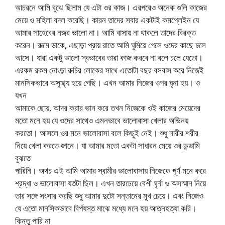
আচরনে আমি বুঝে ছিলাম যে এটা ওর কাজ। এরপরেও অনেক গুলি কাজের
মেয়ে ও মহিলা বদল করেছি। কারন তাদের সবার একটাই কমপ্লেইন যে
আমার সাহেবের নজর ভালো না। আমি বাসায় না থাকলে তাদের বিরক্ত
করেন। রুমে ডাকে, এছাড়া প্রায় রাতে আমি ঘুমিয়ে গেলে ওদের কাছে চলে
আসে। যারা একটু ভালো স্বভাবের তারা কাজ করবে না বলে চলে যেতো।
এরকম রকম নোংড়া রুচির লোকের সাথে এতোটা বছর বসবাস করে নিজেই
মানসিকভাবে অসুস্খ্য হয়ে গেছি। এখন আমার নিজের ওপর ঘৃনা হয়। ও
যখন
আমাকে ছোয়, আদর করার ভান করে তখন নিজেকে ওই কাজের মেয়েদের
মতো মনে হয় যে ওদের সাথেও এমনভাবে ভালোবাসা খেলার অভিনয়
করতো। আসলে ওর মনে ভালোবাসা বলে কিছুই নেই। শুধু নারীর শরীর
নিয়ে খেলা করতে জানে। যা আমার মতো একটা সাধারন মেয়ে ওর ভন্ডামি
বুঝতে
পারিনি। অথচ এই আমি আমার স্বামীর ভালোবাসায় নিজেকে পূর্ণ মনে করে
শ্রদ্ধা ও ভালোবাসা যতটা ছিল। এখন তারচেয়ে বেশী ঘৃর্না ও অসস্মান নিয়ে
তার সঙ্গে সংসার করছি শুধু আমার দুটো সন্তানের মুখ চেয়ে। এবং নিজেও
যে এতো মানসিকভাবে বির্পযস্ত মাঝে মধ্যে মনে হয় আত্নহত্যা করি।
কিন্তু পারি না