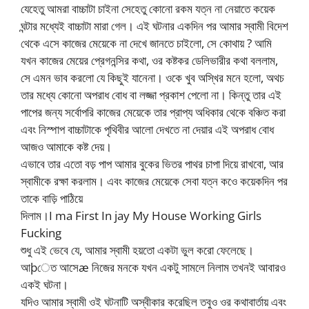
যেহেতু আমরা বাচ্চাটা চাইনা সেহেতু কোনো রকম যত্ন না নেয়াতে কয়েক
ঘন্টার মধ্যেই বাচ্চাটা মারা গেল। এই ঘটনার একদিন পর আমার স্বামী বিদেশ
থেকে এসে কাজের মেয়েকে না দেখে জানতে চাইলো, সে কোথায় ? আমি
যখন কাজের মেয়ের প্রেগনন্সির কথা, ওর কষ্টকর ডেলিভারীর কথা বললাম,
সে এমন ভাব করলো যে কিছুই যানেনা। ওকে খুব অস্খির মনে হলো, অথচ
তার মধ্যে কোনো অপরাধ বোধ বা লজ্জা প্রকাশ পেলো না। কিন্তু তার এই
পাপের জন্য সর্বোপরি কাজের মেয়েকে তার প্রাপ্য অধিকার থেকে বঞ্চিত করা
এবং নিস্পাপ বাচ্চাটাকে পৃথিবীর আলো দেখতে না দেয়ার এই অপরাধ বোধ
আজও আমাকে কষ্ট দেয়।
এভাবে তার এতো বড় পাপ আমার বুকের ভিতর পাথর চাপা দিয়ে রাখবো, আর
স্বামীকে রক্ষা করলাম। এবং কাজের মেয়েকে সেবা যত্ন কওে কয়েকদিন পর
তাকে বাড়ি পাঠিয়ে
দিলাম।I ma First In jay My House Working Girls
Fucking
শুধু এই ভেবে যে, আমার স্বামী হয়তো একটা ভুল করো ফেলেছে।
আþেত আসেæ নিজের মনকে যখন একটু সামলে নিলাম তখনই আবারও
একই ঘটনা।
যদিও আমার স্বামী ওই ঘটনাটি অস্বীকার করেছিল তবুও ওর কথাবার্তায় এবং