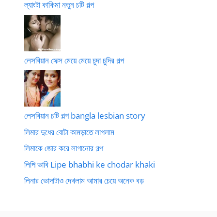
ল্যাংটা কাকিমা নতুন চটি গল্প
লেসবিয়ান সেক্স মেয়ে মেয়ে চুদা চুদির গল্প
লেসবিয়ান চটি গল্প bangla lesbian story
লিমার দুধের বোটা কামড়াতে লাগলাম
লিমাকে জোর করে লাগানোর গল্প
লিপি ভাবি Lipe bhabhi ke chodar khaki
লিনার ভোদাটাও দেখলাম আমার চেয়ে অনেক বড়