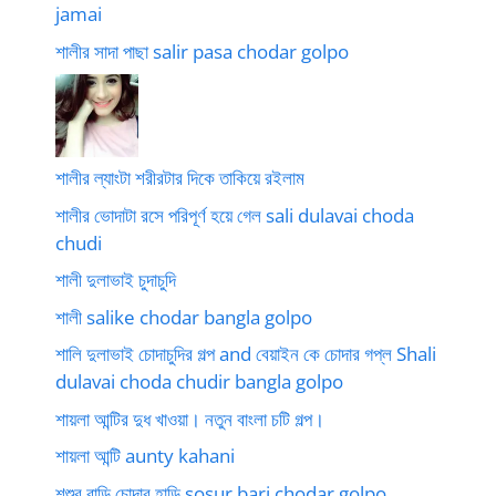
jamai
শালীর সাদা পাছা salir pasa chodar golpo
শালীর ল্যাংটা শরীরটার দিকে তাকিয়ে রইলাম
শালীর ভোদাটা রসে পরিপূর্ণ হয়ে গেল sali dulavai choda
chudi
শালী দুলাভাই চুদাচুদি
শালী salike chodar bangla golpo
শালি দুলাভাই চোদাচুদির গল্প and বেয়াইন কে চোদার গপ্ল Shali
dulavai choda chudir bangla golpo
শায়লা আন্টির দুধ খাওয়া। নতুন বাংলা চটি গল্প।
শায়লা আন্টি aunty kahani
শশুর বাড়ি চোদার হাড়ি sosur bari chodar golpo