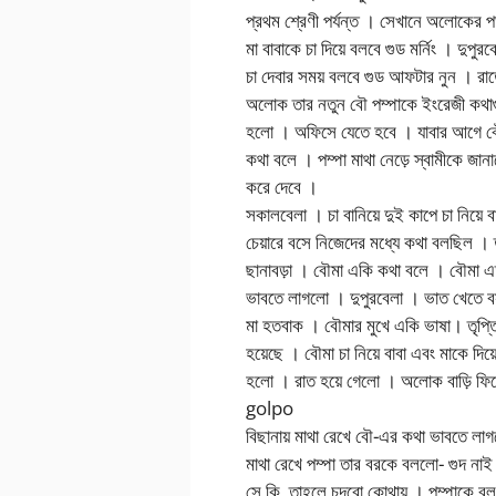
প্রথম শ্রেণী পর্যন্ত । সেখানে অলোকের
মা বাবাকে চা দিয়ে বলবে গুড মর্নিং । দুপু
চা দেবার সময় বলবে গুড আফটার নুন । 
অলোক তার নতুন বৌ পম্পাকে ইংরেজী কথাগ
হলো । অফিসে যেতে হবে । যাবার আগে বৌকে
কথা বলে । পম্পা মাথা নেড়ে স্বামীকে জ
করে দেবে ।
সকালবেলা । চা বানিয়ে দুই কাপে চা নিয়ে
চেয়ারে বসে নিজেদের মধ্যে কথা বলছিল । ত
ছানাবড়া । বৌমা একি কথা বলে । বৌমা 
ভাবতে লাগলো । দুপুরবেলা । ভাত খেতে বসল
মা হতবাক । বৌমার মুখে একি ভাষা। তৃপ্তি
হয়েছে । বৌমা চা নিয়ে বাবা এবং মাকে দ
হলো । রাত হয়ে গেলো । অলোক বাড়ি ফ
golpo
বিছানায় মাথা রেখে বৌ-এর কথা ভাবতে লা
মাথা রেখে পম্পা তার বরকে বললো- গুদ ন
সে কি, তাহলে চুদবো কোথায় । পম্পাকে বল