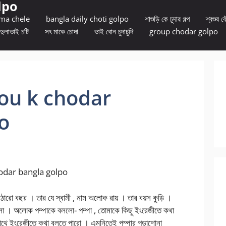
lpo
 ma chele
bangla daily choti golpo
শাশুড়ি কে চুদার গল্প
শ্বশুর বৌ
দুলাভাই চটি
সৎ মাকে চোদা
ভাই বোন চুদাচুদি
group chodar golpo
ৌ bou k chodar
o
hodar bangla golpo
আঠারো বছর । তার যে স্বামী , নাম অলোক রায় । তার বয়স কুড়ি ।
ো । অলোক পম্পাকে বললো- পম্পা , তোমাকে কিছু ইংরেজীতে কথা
র সাথে ইংরেজীতে কথা বলতে পারো । এমনিতেই পম্পার পড়াশোনা