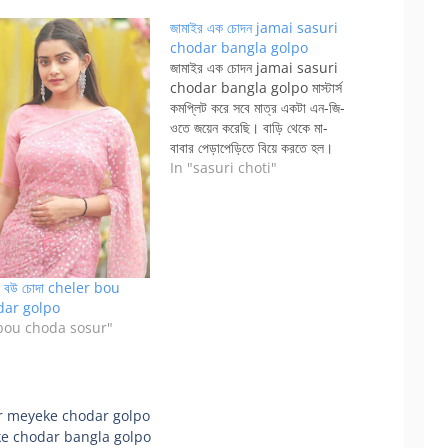
জামাইর এক চোদন jamai sasuri
chodar bangla golpo
জামাইর এক চোদন jamai sasuri
chodar bangla golpo মাস্টার্স
কমপ্লিট করে সবে মাত্র একটা এন-জি-
ওতে জয়েন করেছি। বাড়ি থেকে মা-
বাবার পেড়াপেড়িতে বিয়ে করতে হল।
মা-বাবাই পছন্দ করে রেখেছে বউকে, আর
In "sasuri choti"
পছন্দ করবেই না কেন, অমন অনিন্দ্য
সুন্দরী মেয়ে কজন আছে? আমি শুধু
দেখলাম আর বিয়ে করলাম।bidhoba
sasuri k chodar bangla
golpoআমার…
র বউ চোদা cheler bou
dar golpo
"bou choda sosur"
sir er meyeke chodar golpo
i ke chodar bangla golpo