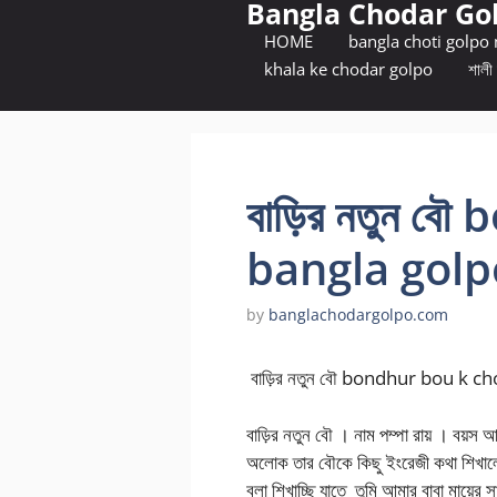
Bangla Chodar Go
Skip
to
HOME
bangla choti golpo
content
khala ke chodar golpo
শালী 
বাড়ির নতুন ব
bangla golp
by
banglachodargolpo.com
বাড়ির নতুন বৌ bondhur bou k c
বাড়ির নতুন বৌ । নাম পম্পা রায় । বয়স 
অলোক তার বৌকে কিছু ইংরেজী কথা শিখাল
বলা শিখাচ্ছি যাতে তুমি আমার বাবা মায়ে