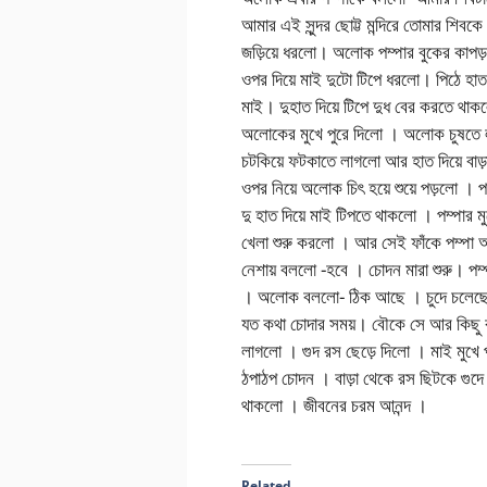
আমার এই সুন্দর ছোট্ট মন্দিরে তোমার শিবক
জড়িয়ে ধরলো। অলোক পম্পার বুকের কাপড় স
ওপর দিয়ে মাই দুটো টিপে ধরলো। পিঠে হাত দি
মাই। দুহাত দিয়ে টিপে দুধ বের করতে থাক
অলোকের মুখে পুরে দিলো । অলোক চুষতে ল
চটকিয়ে ফটকাতে লাগলো আর হাত দিয়ে বা
ওপর নিয়ে অলোক চিৎ হয়ে শুয়ে পড়লো । প
দু হাত দিয়ে মাই টিপতে থাকলো । পম্পার 
খেলা শুরু করলো । আর সেই ফাঁকে পম্পা
নেশায় বললো -হবে । চোদন মারা শুরু। প
। অলোক বললো- ঠিক আছে । চুদে চলেছে 
যত কথা চোদার সময়। বৌকে সে আর কিছু ব
লাগলো । গুদ রস ছেড়ে দিলো । মাই মুখে পু
ঠপাঠপ চোদন । বাড়া থেকে রস ছিটকে গুদ
থাকলো । জীবনের চরম আনন্দ ।
Related