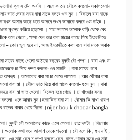
 পড়াশোনা ক্লাস টেন অবধি । অলোক তার বৌকে বললো- সকালবেলায়
রবেলায় ভাত দেবার সময় বাবা মাকে বলবে গুড নুন । বিকালে বাবা মাকে
রাতে যখন আমার কাছে শুতে আসবে তখন আমাকে বলবে গুড নাইট ।
ুলো মুখস্থ করিয়ে ছাড়লো । সাত সকালে অলোক বাড়ি থেকে বের
 বলে গেলো , পম্পা যেন তার বাবা মায়ের কাছে গিয়ে ইংরেজীতে
ানালো – কোন ভুল হবে না , আজ ইংরেজীতে কথা বলে বাবা মাকে অবাক
 বাবা মায়ের কাছে গেলো আঠারো বছরের যুবতী বৌ পম্পা । বাবা এবং মা
াদেরকে চা দিয়ে পম্পা বললো- গুদ মামনি । বাবা মায়ের চোখ
এত অসভ্য । অলোকের বাবা মা চা খেতে লাগলো । আর বৌমার কথা
ো বাবা মা । বৌমা ভাত দিয়ে বাবা মাকে বললো- গুদে নুন । বাবা
ভরে বাবা মা ভাত খেলো। বিকেল হয়ে গেছে । চা খাওয়ার সময়
িয়ে বললো- গুদে আবার নুন।হতচকিত বাবা মা । বৌমার কি মাথা খারাপ
িরে রাতের খাবার খেয়ে নিলো ।nijer bou k chodar bangla
গলো। সুন্দরী বৌ অলোকের কাছে এসে গেলো। রাত দশটা । বিছানায়
াই । অলোক কথা শুনে আকাশ থেকে পড়লো । বৌ বলে কি , গুদ নাই ,
লো , গুদ নাই কেন ? পম্পা বললো-কেন, রাতে শোবার সময় গুদ নাই