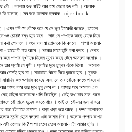
করেছে বৌ । বললাম গুড নাইট আর হয়ে গেলো গুদ নাই । অলোক
মাকে কি বলেছে । সব শুনে অলোক হতবাক ।nijer bou k
 । এখন যদি সে বৌকে বলে যে সে ভুল ইংরেজী বলেছে , তাহলে
ে গুদ চোদাই বন্ধ হয়ে যাবে । তাই সে পম্পাকে কাছে ডেকে নিয়ে
লো কথা শোনালে । শুনে বাবা মা তোমাকে কি বললে । পম্পা বললো-
ো – তাতে কি যায় আসে । তোমার মতো তুমি কথা বলবে । দেখবে
আদর করে পম্পার মুখটাকে নিজের মুখের কাছে টেনে আনলো অলোক ।
নে তার স্বামী যে খুশী । স্বামীর মুখে চুম্বন এঁকে দিলো । অলোক
র চোদাই হবে না । সারারাত বৌকে নিয়ে ঘুমাতে হবে । সুতরাং
ো সারাদিন কত অপরাধ করেছে অথচ সে তার বৌকে বলতে পারবে না
 আর আদর করে তার মুখে চুমু দেবে না । আসার পথে অলোক এক
ও সেই মহিলা অলোককে গালি দিয়েছিল । সেই কথা তার মনে ভেসে
হলে বৌ তাকে সন্দেহ করতে পারে । তাই সে বৌ-এর ভুল না ধরে
বাড়া চটকাতে লাগলো । বাড়া খাড়া হয়ে আছে । পম্পা অলোককে
? অলোক মুচকি হেসে বললো- এটা আমার শিব । অলোক পম্পার কাপড়
ললো- এটা তোমার কি ? পম্পা হেসে হেসে বললো- এটা আমার মন্দির ।
 তোমার মন্দিরে থাকতে দাও । পম্পা অলোকের গলা জড়িয়ে বললো-