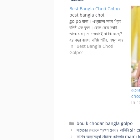
Best Bangla Choti Golpo
best bangla choti
golpo রাজা। এগ্রামের সবার প্রিয়
বলিষ্ঠ এক যুবক। ছেলে মেয়ে সবাই
তাকে চায়। না চাওয়ারই বা কি আছে?
২৪ বছর বয়েস, বলিষ্ঠ শরীর, লম্বা আর
মোটা বাড়া আর দীর্ঘ সময় ধরে যে চুদতে
In "Best Bangla Choti
পারে তাকে সবাই কেন ভালবাসবে না?
Golpo"
হ্যা তাকে ভালবাসা এই একটাই কারন।
রাজার মা রোজী,…
ছেলে
cho
In 
Categories
bou k chodar bangla golpo
সাহেবের মেয়েকে প্রথম চোদার কাহিনি 
আমার অন্তসত্বা মামিকে চোদলাম mam