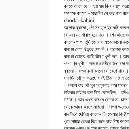
বলতে বললে যে । হায় হায় কি সর্বনাশ 
পম্পাকে বললো – সারাদিন সে তার বাবা 
chodar kahini
অলোক বুঝলো , বৌ সব ভুল ইংরেজী বলেছে
বৌ-এর মন খারাপ হয়ে যাবে । শেষকালে রাত
বললো- পম্পা তুমি তো বাবা মাকে ভালো ভা
বাবা মা কোন উত্তর দেয় নি । অলোক বলল
বাবা মা তোমার প্রতি ভীষণ খুশী হবে । 
পম্পা খুব খুশী । তার ইংরেজীতে কথা বলা শু
বুঝলো – সত্য কথা বললে বৌ রেগে যাবে ।আ
সারাদিন বৌ যা করেছে সবই ঠিক । সেও ত
। বললে তার বৌ মুখ অন্ধকার করে থাকবে
মহিলার মাইতে হাত দিয়ে ফেলেছিল । যদি
উঠছে । আর এখন যদি সে বৌকে না চোদে তা
বৌকে আদর করতে লাগলো । পম্পা অলোকের 
বাড়াটাকে দেখিয়ে বললো-এটা তোমার কি 
খুলে সায়ার ভেতর দিয়ে গুদে হাত দিয়ে ব
অলোক এবার পম্পাকে বললো- আমার শিবটাকে