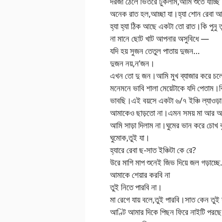
দরজা ঠেলে ভিতরে ঢুকলাম,আমি শুতে যাচ্ছ
অনেক রাত হল,আচ্ছা যা।হ্যা শোন রেবা 
হ্যা হ্যা ঠিক আছে একটা তো রাত।কি পুনু 
না মানে ছোট খাট আপনার অসুবিধে —
যদি হয় সুজন তেতুল পাতায় দুজন…
দুজন নয়,ন’জন।
এখন তো দু জন।আমি মুখ ব্যাজার করে চ
মনেমনে ভাবি শালা মেয়েটাকে যদি পেতাম।বি
ভাবছি।এই বয়সে একটা ৬/৭ ইঞ্চি ল্যাওড়
আমাকেও ছাড়তো না।এমন সময় মা আর আণ্টি
আমি সাড়া দিলাম না।ঘুমের ভান করে চোখ
ঘুমোক,তুই যা।
হ্যারে রেবা ছ-সাত ইঞ্চিটা কে রে?
উরে মাগি মাপ শুনেই জিভ দিয়ে জল গড়াচ
আমাকে শেয়ার করবি না
তুই নিতে পারবি না।
মা রেগে যায় বলে,তুই পারবি।সাত কেন তুই 
আণ্টি আমার দিকে পিছন ফিরে নাইটি পরছে