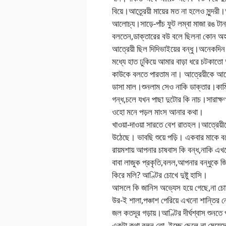
বিয়ে।আত্র্রেয়ী মায়ের মত না হলেও সুন্দ
আলোচ্য।সাড়ে-পাঁচ ফুট লম্বা মাজা রঙ ট
বলতেন,ডাক্তারের বউ বলে ছিলনা কোন অহঙ্
আত্রেয়ী ছিল দিদিভাইয়ের বন্ধু।অনেকদি
মধ্যে হাত ঢুকিয়ে আমার বাড়া ধরে চটকাত
কাউকে বলতে পারতাম না। আত্রেয়ীকে আগে
ডাসা মাল।শুনলাম সেও নাকি ডাক্তার।কামি
গন্ধ,চলে যখন পাছা দুটোর কি নাচ।সারাক
ওহো মনে পড়ল মাংস আনার কথা।
খাওয়া-দাওয়া সারতে বেশ রাতহল।আত্রেয়ী
উঠেছে। ভাবছি শুয়ে পড়ি। একবার মাকে 
রায়মশায় আপনার চাষবাস কি বন্ধ,নাকি এ
বাবা লাজুক প্রকৃতি,বলল,আপনার বন্ধুকে জ
কিরে মলি? আণ্টির চোখে দুষ্টু হাসি।
আসলে কি জানিস অভ্যেস হয়ে গেছে,না চো
উর-ই শালা,পঞ্চাশ পেরিয়ে এখনো শান্তির ন
জল কতদূর গড়ায়।আণ্টির দীর্ঘশ্বাস শুনতে
একটা কথা বলুন তো ,ইচ্ছে ছেলে না মেয়েদ