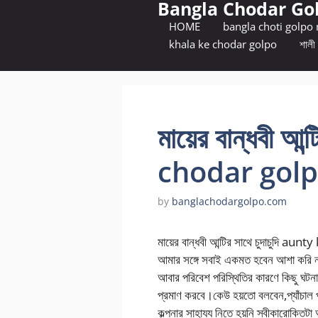
Bangla Chodar Go
Skip
to
HOME
bangla choti golpo
content
khala ke chodar golpo
শালী 
মায়ের বান্ধবী আন
chodar gol
by
banglachodargolpo.com
মায়ের বান্ধবী আন্টির সাথে চুদাচুদি
আমার সঙ্গে সবাই একমত হবেন আশা করি না। 
আবার পরিবেশ পরিস্থিতির কারণে কিছু ঘটন
প্রমাণ করবে।কেউ হয়তো বলবেন,প্যাঁচাল 
কল্পনার সাহায্য নিতে হয়নি স্বীকারোক্তি