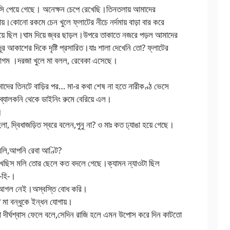
ি পেয়ে গেছে। অনেক্ষন চেপে রেখেছি।তিনতলায় আমাদের
য়।কোনো রকমে চেন খুলে ফ্লাটের নীচে নর্দমায় বাড়া বার করে
 হয়ে ছিল।ঘাম দিয়ে জ্বর ছাড়ল।উপরে তাকাতে নজরে পড়ল আমাদের
দূর আকাশের দিকে দৃষ্টি প্রসারিত।যাঃ শালা দেখেনি তো? ফ্লাটের
মাগম ।দরজা খুলে মা বলল, রেবেকা এসেছে।
াদের তিনটে বাড়ির পর… মা-র কথা শেষ না হতে নারীকণ্ঠ ভেসে
 ব্যালকনি থেকে ডাইনিং রুমে বেরিয়ে এল।
।
 দ্বিধাজড়িত স্বরে বলেন,পুনু না? ও মাঃ কত ঢ্যাঙা হয়ে গেছে।
বলি,আপনি রেবা আণ্টি?
খেছিস মলি তোর ছেলে কত বদলে গেছে।ক্যামন ন্যাওটা ছিল
-হি-।
 আগল নেই।অস্বস্তি বোধ করি।
মা বন্ধুকে ইন্ধন যোগায়।
টা দীর্ঘশ্বাস ফেলে বলে,সেদিন রাজি হলে এমন উপোস করে দিন কাটতো