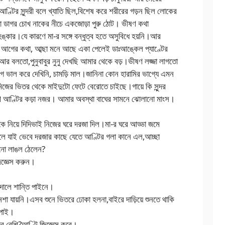
রী।আণ্টির সুন্দরী বলে খ্যাতি ছিল,বিশেষ করে শরীরের গড়ন ছিল লোকের
ানা ডাগর চোখ নাকের নীচে একজোড়া পুরু ঠোট। ভীষণ কথা
কার।যে কারণে মা-র সঙ্গে বন্ধুত্ব হতে অসুবিধে হয়নি।আর
ন আগের কথা, আব্ছা মনে আছে একা পেলেই ডাঃআঙ্কেল প্যাণ্টের
ো আর বলতো,পুনুবাবুর নুনু দেখছি আমার থেকে বড়।ভীষণ লজ্জা লাগতো
 ভাল করে দেখিনি, চামড়ি মাল।জানিনা কোন হারামির ভাগ্যে এমন
জের ভিতর থেকে মাইদুটো ফেটে বেরোতে চাইছে।গায়ে কি সুন্দর
্ষণ আণ্টির কড়া নজর। আমার অবস্থা বাঘের সামনে ঝোলানো মাংস।
কে নিয়ে দিদিভাই নিজের ঘরে দরজা দিল।মা-র ঘরে আড্ডা জমে
বলে যাই ভেবে দরজার কাছে যেতে আণ্টির গলা কানে এল,আচ্ছা
খনো লাঙল ঠেলেন?
িজ্ঞেস করুন।
দালে শান্তি পাইনে।
েশা যায়নি।এসব শুনে ভিতরে ঢোকা হলনা,বাইরে দাড়িয়ে শুনতে থাকি
 পাই।
ের বেশি?আণ্টি জিজ্ঞেস করে।