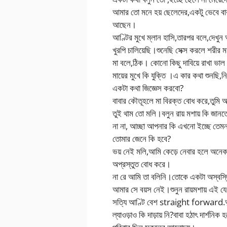
আমার তো মনে হয় ছেলেদের,একটু ভেবে বাব
আছেন।
আণ্টির মুখে ম্লান হাসি,তারপর বলে,দেখু
খুরপি চালিয়েছি।শুনেছি সেক্স করলে শরীর
মা বলে,ঠিক। কোনো কিছু দাবিয়ে রাখা ভাল
মায়ের মুখে কি যুক্তি ।এ কার কথা শুনছি
একটা কথা জিজ্ঞেস করবো?
বাবার কৌতূহলে মা বিরক্ত বোধ করে,তুমি 
তুই থাম তো মলি।বলুন রায় মশায় কি জানত
না না, আচ্ছা আপনার কি এখনো ইচ্ছে তেমন
তোমার জেনে কি হবে?
ভয় নেই মলি,আমি কেড়ে নেবার হলে অনে
অপ্রস্তুত বোধ করে।
না রে আমি তা বলিনি।তোকে একটা অস্বস্
আমার সে বয়স নেই।শুনুন রায়মশায় এই
সত্যি আণ্টি বেশ straight forward.আমা
ল্যাওড়াও কি দাড়ায় নি?বাবা হঠাৎ দার্শন