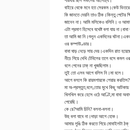
পরিবার ছিল সকলের আলোচ্য।
বাইরে থেকে মনে হত সেরকম।কেউ ভিতরে উ
কি জানতে দেয়নি তাও ঠিক।কিন্তু পেটের 
জানেন না। আমি মলিকেও বলিনি। ও আমা
এটা প্রমাণ হিসেবে যথেষ্ট বলা যায় না।বাবা 
তা আমি জা নি।শুনুন একদিনের ঘটনা।একত
ওর কম্পাউণ্ডার।
বাবা ঘাড় নেড়ে সায় দেয়।একদিন রাত হ
নীচে গিয়ে দেখি টেবিলের তলে বসে কমল ওর
বলে পেনের ঢাক্ না খুজছিলাম।
তুই তো এসব আগে বলিস নি।মা বলে।
আগে বললে কি রায়মশায়কে শেয়ার করতিস?
মা অ-প্রস্তুত,বলে,তোর মুখে কিছু আটকায় 
খিলখিল করে হেসে ওঠে আণ্টি,মা বাবা অব
পেয়েছি।
কে রে?আমি চিনি? বলনা-বলনা।
উহু বলা যাবে না।দাড়া আগে হোক।
আমার লুঙি ঠিক করতে গিয়ে মোবাইলটা ঠক্