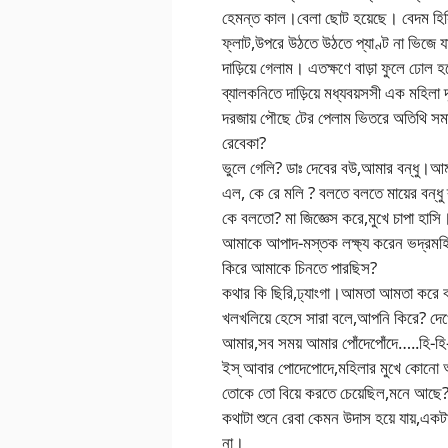
হেমন্ত কাল।বেলা ছোট হয়েছে। বেদম হিস
ফ্লাট,উপরে উঠতে উঠতে প্যাণ্ট না ভিজে যা
দাড়িয়ে গেলাম। এতক্ষণে বাড়া ফুলে ঢোল
ব্যালকনিতে দাড়িয়ে মধ্যবয়সসী এক মহিলা 
দরজায় পৌছে টের পেলাম ভিতরে অতিথি স
রেবেকা?
ভুলে গেলি? ডাঃ দেবের বউ,আমার বন্ধু।আম
এল, কে রে মলি ? বলতে বলতে মায়ের বন্ধু
কে বলতো? মা জিজ্ঞেস করে,মুখে চাপা হাসি
আমাকে আপাদ-মস্তক লক্ষ্য করেন ভদ্রমহিলা,
কিরে আমাকে চিনতে পারছিস?
কথার কি ছিরি,ঢ্যাংগা।আমতা আমতা করে 
খলখলিয়ে হেসে সারা বলে,আপনি কিরে? দে
আমার,সব সময় আমার পোঁদেপোঁদে…..হি-হি
ইস্ আবার পোদেপোদে,মহিলার মুখে কোনো
তোকে তো বিয়ে করতে চেয়েছিল,মনে আছে? 
কথাটা শুনে রেবা কেমন উদাস হয়ে যায়,এক
না।