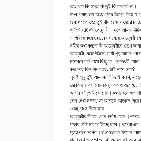
আঃ রেবা কি হচ্ছে কি,তুই কি বদলাবি না।
মা-র কথায় রাগ হচ্ছে,নিজে উস্কে দিয়ে এখ
রেবা ধমকে ওঠে,তুই থাম রোজ সওয়ারি নি
আবির্ভাব,ছিপছিপে সুন্দরী ।সঙ্গে আমার দিদ
মা পরিচয় করে দেয়,রেবার মেয়ে আত্রেয়
সত্যি কথা বলতে কি আত্রেয়ীকে দেখে আ
আত্রেয়ী বেজে উঠলো,মাসী পুনু আমার থে
মনেমনে বলি,বয়স কিছু না।আত্রেয়ী সোনা
কত আর তিন-চার বছর, তাই নারে রেবা?
এ্যাই পুনু তুই আমাকে দিদিভাই বলবি,আত্র
ওর বিয়ে।রেবা নেমন্তন্ন করতে এসেছে,
আমার বাত্তি নিভে গেল।কথায় বলে অভাগা যে
কেন দেখা হলনা? মা আমাকে আড়ালে নিয়ে গি
একটু মাংস নিয়ে আয়।
আত্রেয়ীর বিয়ের খবরে মনটা খারাপ।শাল্আ
পাছায় লাথি মারতে ইচ্ছে করে। আমরা এক
প্রায় বছর দশেক।ডাঃআঙ্কেল ছিলেন আমাদ
যান।সঞ্চিত অর্থে আণ্টি অনেক কষ্ট করে দ