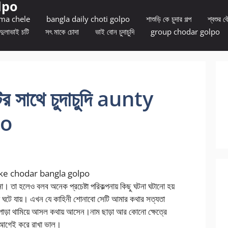
lpo
 ma chele
bangla daily choti golpo
শাশুড়ি কে চুদার গল্প
শ্বশুর বৌ
দুলাভাই চটি
সৎ মাকে চোদা
ভাই বোন চুদাচুদি
group chodar golpo
্টির সাথে চুদাচুদি aunty
po
 aunty ke chodar bangla golpo
তা হলেও বলব অনেক প্রচেষ্টা পরিকল্পনায় কিছু ঘটনা ঘটানো হয়
া ঘটে যায়। এখন যে কাহিনী শোনাবো সেটি আমার কথার সত্যতা
পাড়া থামিয়ে আসল কথায় আসেন।নাম ছাড়া আর কোনো ক্ষেত্রে
টা আগেই করে রাখা ভাল।