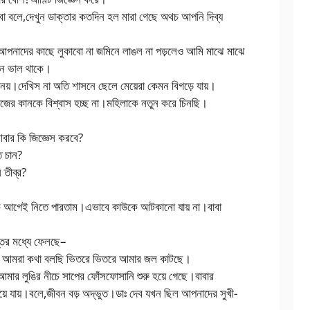
া বলে,দেখুন ডাক্তার কতদিন হল মারা গেছে অথচ আপনি দিব্য
ন আপনাদের কাছে লুকাবো না জমিনে লাঙল না পড়লেও আমি মাঝে মাঝে
 মন ভাল থাকে।
 নয়।দেখিস না অতি শাসনে ছেলে মেয়েরা কেমন বিগড়ে যায়।
,নিজের কানকে বিশ্বাস হচ্ছ না।মহিলাকে নতুন করে চিনছি।
আবার কি জিজ্ঞেস করবে?
ে চান?
 তীব্র?
ক আগেই নিতে পারতাম।এভাবে কাউকে আটকানো যায় না।বাবা
তির মধ্যে ফেলছে–
 যে আমরা কথা বলছি ভিতরে ভিতরে আমার জল কাটছে।
র লুঙির নীচে সাপের ফোঁসফোসানি শুরু হয়ে গেছে।বাবার
িক হয়ে যায়।বলে,জীবন বড় অদ্ভুত।ডাঃ দেব যখন ছিল আপনাদের সুখী-