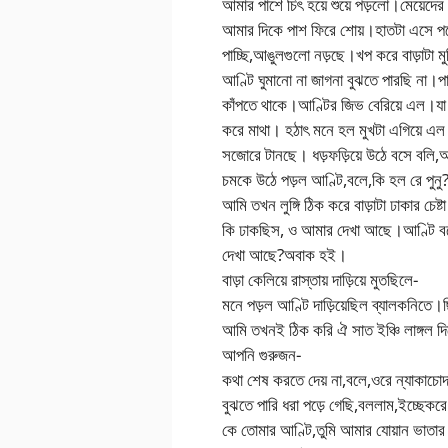
আমার পাশে চিৎ হয়ে শুয়ে পড়লো।মেয়েদের 
আমার দিকে পাশ ফিরে শোয়।হাতটা এসে পড়
পাচ্ছি,আঙুলগুলো নড়ছে।খপ করে বাড়াটা ম
আণ্টি ঘুমানো না জাগনা বুঝতে পারছি না।পা
কাঁপতে থাকে।আণ্টির জিভ বেরিয়ে এল।যা থ
করে মাথা। হঠাৎ মনে হল মুখটা এগিয়ে এল
সজোরে টানছে। ধড়ফড়িয়ে উঠে বসে বলি,আণ্
চমকে উঠে পড়ল আণ্টি,বলে,কি হল রে পুনু
আমি তখন লুঙ্গি ঠিক করে বাড়াটা ঢাকার চেষ্
কি ঢাকছিস, ও আমার দেখা আছে।আণ্টি 
দেখা আছে?অবাক হই।
বাড়া কেলিয়ে রাস্তায় দাড়িয়ে মুতছিলে-
মনে পড়ল আণ্টি দাড়িয়েছিল ব্যালকনিতে।ছি
আমি তখনই ঠিক করি ঐ সাত ইঞ্চি লাঙ্গল দি
আপনি গুরুজন-
কথা শেষ করতে দেয় না,বলে,ওরে ন্যাকাচোদা
বুঝতে পারি ধরা পড়ে গেছি,বললাম,ইচ্ছেকরে
কে তোমার আণ্টি,তুমি আমার যোয়ান ভাত