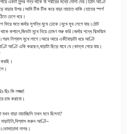
গায়ে একটা সুন্দর গন্ধ থাকে যা শরীরের মধ্যে দোলা দেয়।হঠাৎ আণ্টি
ে বাড়ার উপর।আমি টিক টিক করে বাড়া নাচাতে থাকি।হাতের স্পর্শ
ুঠিতে চেপে ধরে।
শ ফিরে শুতে জর্দার সুগন্ধি মুখে ঢোকে।মুখে মুখ লেগে যায়।ঠোট
াকে কপালে,জিভটা মুখে নিয়ে চোষণ শুরু করি।জর্দার গন্ধে ঝিমঝিম
।গরম নিশ্বাস মুখে লাগে।আরে আরে একী!বাড়াটা ধরে আণ্টি
টি আণ্টি একি করছেন,বাড়াটা ছিড়ে যাবে যে।কান্না পেয়ে যায়।
?
টা করছি।
বলে।
ঃ ছিঃ কি লজ্জা!
য়ে চাষ করাবো।
 যখন বাড়া নাচাচ্ছিলি তখন মনে ছিলনা?
 নাড়াইনি,বিশ্বাস করুন আণ্টি–
ার।ভোদাচোদা নাগর।