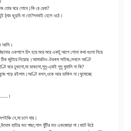
ি।
আজ তোর ঘরে শোবে।কি রে রেবা?
তুই ঠ্যাং ছুড়বি না তো?সববাই হেসে ওঠে।
লে আসি।
ছানার একপাশে চিৎ হয়ে শুয়ে শুয়ে একটু আগে শোনা কথা গুলো নিয়ে
া ঠিক জুটায়ে নিয়েছে।আমারটাও ঐরকম সাইজ,দেখলে আণ্টি
 ঘরে ঢুকলো,মা ডাকলো,পুনু-এ্যাই পুনু ঘুমালি না কি?
 বুজে পড়ে রইলাম।আণ্টি বলল,ওকে আর ডাকিস না।ঘুমোচ্ছে
্ছে…….।
দশইঞ্চি নে,মা চলে যায়।
,উদোম হাতির মত পাছা,শাল খুঁটির মত একজোড়া পা।খাটে উঠে