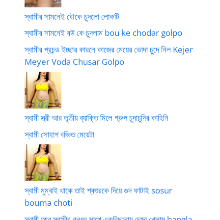
স্বামীর সামনেই বৌকে চুদলো লোকটি
স্বামীর সামনেই বউ কে চুদলাম bou ke chodar golpo
স্বামীর প্রচন্ড ইচ্ছার কারনে কাজের মেয়ের ভোদা চুদে নিল Kejer
Meyer Voda Chusar Golpo
স্বামী স্ত্রী আর তৃতীয় ব্যাক্তি মিলে গ্রুপ চুদাচুদির কাহিনি
স্বামী সোহাগ বঞ্চিত মেয়েটা
স্বামী মুম্বাই থাকে তাই শ্বশুরকে দিয়ে গুদ ফাটাই sosur
bouma choti
স্বামী আর স্বামীর বন্ধুর সাথে একবিছানায় চোদা খেলাম bangla