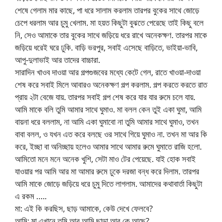
শেষে গেলাম মার কাছে, পা ধরে সালাম করলাম তারপর বুকের সাথে জোড়ে
চেপে ধরলাম আর চুমু খেলাম. মা হয়ত কিছুটা বুঝতে পেরেছে তাই কিছু বলে
নি, সেও আমাকে তার বুকের সাথে জড়িয়ে ধরে রাখে অনেকক্ষণ. তারপর মাকে
জড়িয়ে ধরেই ঘরে ঢুকি. বাড়ি ভরপুর, সবাই এসেছে বাড়িতে, ভাইয়া-ভাবি,
আপু-দুলাভাই আর তাদের বাচ্চারা.
সারাদিন খাওব দাওয়া আর গল্পগুজবের মধ্যে কেটে গেল, রাতে খাওয়া-দাওয়া
শেষ করে সবাই মিলে আবারও অনেকক্ষণ গল্প করলাম. গল্প করতে করতে রাত
প্রায় ২টা বেজে যায়. তারপর সবাই গল্প শেষ করে যার যার রুমে চলে যায়.
আমি মাকে বলি তুমি আমার সাথে ঘুমাও. মা বলল কেন তুই একা ঘুমা, আমি
বায়না ধরে বললাম, না আমি একা ঘুমাবো না তুমি আমার সাথে ঘুমাও, তখন
বাবা বলল, ও যখন এত করে বলছে ওর সাথে গিয়ে ঘুমাও না. তখন মা আর কি
করে, ইচ্ছা বা অনিচ্ছায় হলেও আমার সাথে আমার রুমে ঘুমাতে রাজি হলো.
আমিতো মনে মনে অনেক খুশি, সেটা মাও টের পেয়েছে. যাই হোক সবাই
যাওয়ার পর আমি আর মা আমার রুমে ঢুকে দরজা বন্ধ করে দিলাম. তারপর
আমি মাকে জোড়ে জড়িয়ে ধরে চুমু দিতে লাগলাম. আমাদের কথাবার্তা কিছুটা
এ রকম …..
মা: এই কি করছিস, ছাড় আমাকে, কেউ দেখে ফেলবে?
আমি: মা এখানে তুমি আর আমি ছাড়া আর কে আছে?