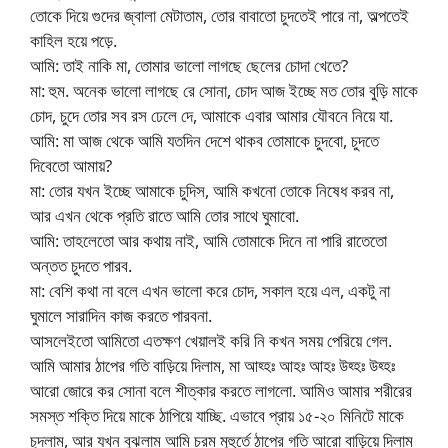
তোকে দিয়ে গুদের জ্বালা মেটাতাম, তোর বাবাতো চুদতেই পারে না, অল্পতেই
কাহিল হয়ে পড়ে.
আমি: তাই নাকি মা, তোমার ভালো লাগছে ছেলের চোদা খেতে?
মা: হুম. অনেক ভালো লাগছে রে সোনা, চোদ আজ ইচ্ছে মত তোর বুড়ি মাকে
চোদ, চুদে তোর সব রস ঢেলে দে, আমাকে এবার আমার যৌবনে নিয়ে যা.
আমি: মা আজ থেকে আমি যতদিন দেশে থাকব তোমাকে চুদবো, চুদতে
দিবেতো আমায়?
মা: তোর যখন ইচ্ছে আমাকে চুদিস, আমি কখনো তোকে নিষেধ করব না,
আর এখন থেকে প্রতি রাতে আমি তোর সাথে ঘুমাবো.
আমি: তাহলেতো আর কথায় নাই, আমি তোমাকে দিনে না পারি রাতেতো
অন্তত চুদতে পারব.
মা: বেশি কথা না বলে এখন ভালো করে চোদ, সকাল হয়ে এল, একটু না
ঘুমালে সারাদিন কাজ করতে পারবনা.
আসলেইতো আমিতো এতক্ষণ খেয়ালই করি নি কখন সময় পেরিয়ে গেল.
আমি আমার ঠাপের গতি বাড়িয়ে দিলাম, মা আহ্হঃ আহঃ আহঃ উহ্হঃ উহ্হঃ
আরো জোরে কর সোনা বলে শীত্কার করতে লাগলো. আমিও আমার শরীরের
সমস্ত শক্তি দিয়ে মাকে ঠাপিয়ে যাচ্ছি. এভাবে প্রায় ১৫-২০ মিনিটে মাকে
চুদলাম, আর যখন বুঝলাম আমি চরম মুহুর্তে ঠাপের গতি আরো বাড়িয়ে দিলাম