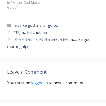
অভিজ্ঞতা থেকে লেখা যা আমার
In "Mayer Gud Marar
গর্ভধারিনী মাকে নিয়ে. তাই ভুলত্রুটি
Golpo"
থাকতেই পারে এ আগে থেকেই ক্ষমা
চেয়ে নিচ্ছি আর যারা ইনসেস্ট
পছন্দ…
Categories
maa ke gud marar golpo
আম্মু ma ke chudlam
গোপন অভিসার – একটি মা ও ছেলের কাহিনী maa ke gud
marar golpo
Leave a Comment
You must be
logged in
to post a comment.