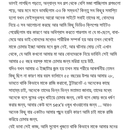
ভালই লাগছিল পড়তে, অন্যান্য সব গল্প থেকে বেশি মজা পাচ্ছিলাম গল্পগুলো
পড়ে, আর মনে মনে ভাবছিলাম এও কি সম্ভব? কিন্তু সব কিছুর সমাপ্তি
হলো যখন ফেইসবুকসহ আরো অনেক সাইটে সবাই তাদের মা, বোনদের
নিয়ে এ সব আলোচনা করছে আর আমি কিছু ভিডিও ক্লিপের সাইটও
পেয়েছিলাম যার কারণে আর অবিশ্বাস করতে পারলাম না যে মা-ছেলে, বাবা-
মেয়ে আর ভাই-বোনদের মধ্যেও শারীরিক সম্পর্ক হয় আর তখন থেকেই
মাকে চোদার ইচ্ছা আমার মনে জন্ম নেই. আর ঘটনার মোড় নেই এখান
থেকে, যে আমি কখনো আমার মা আর বোনদেরকে নিয়ে ভাবিনি সেই আমি
আমার ৫৫ বছর বয়স্ক মাকে চোদার জন্য মরিয়া হয়ে উঠি.
যদিও যখন আমার এ ইচ্ছাটার জন্ম হয় তখন মার শরীরে আকর্ষনীয় তেমন
কিছু ছিল না কারণ মার বয়স বর্তমানে ৫৫ বছরের উপর আর আমার ২৮,
ভাবতে থাকি কিভাবে মাকে রাজি করাবো, ইন্টারনেট এ অনেকের কাছে
সাহায্য চাই, অনেকে তাদের ভিন্ন ভিন্ন মতামত জানায়, তাদের মধ্যে
অনেকে বলে ঘুমের ওষুধ খাইয়ে চোদার জন্য, কেউ বলে জোড় করে ধর্ষণ
করার জন্য, আবার কেউ বলে sex’র ওষুধ খাওয়ানোর জন্য … আরও
অনেক কিছু যার একটাও আমার পছন্দ হয়নি কারণ আমি চাই মাকে রাজি
করিয়ে চোদার জন্য.
যেই ভাবা সেই কাজ, আমি সুযোগ খুজতে থাকি কিভাবে মাকে আমার মনের