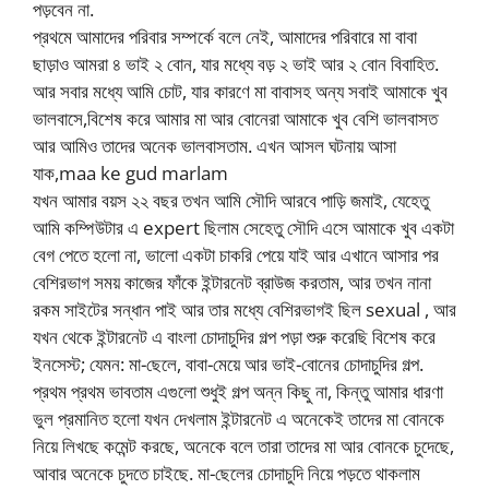
পড়বেন না.
প্রথমে আমাদের পরিবার সম্পর্কে বলে নেই, আমাদের পরিবারে মা বাবা
ছাড়াও আমরা ৪ ভাই ২ বোন, যার মধ্যে বড় ২ ভাই আর ২ বোন বিবাহিত.
আর সবার মধ্যে আমি চোট, যার কারণে মা বাবাসহ অন্য সবাই আমাকে খুব
ভালবাসে,বিশেষ করে আমার মা আর বোনেরা আমাকে খুব বেশি ভালবাসত
আর আমিও তাদের অনেক ভালবাসতাম. এখন আসল ঘটনায় আসা
যাক,maa ke gud marlam
যখন আমার বয়স ২২ বছর তখন আমি সৌদি আরবে পাড়ি জমাই, যেহেতু
আমি কম্পিউটার এ expert ছিলাম সেহেতু সৌদি এসে আমাকে খুব একটা
বেগ পেতে হলো না, ভালো একটা চাকরি পেয়ে যাই আর এখানে আসার পর
বেশিরভাগ সময় কাজের ফাঁকে ইন্টারনেট ব্রাউজ করতাম, আর তখন নানা
রকম সাইটের সন্ধান পাই আর তার মধ্যে বেশিরভাগই ছিল sexual , আর
যখন থেকে ইন্টারনেট এ বাংলা চোদাচুদির গল্প পড়া শুরু করেছি বিশেষ করে
ইনসেস্ট; যেমন: মা-ছেলে, বাবা-মেয়ে আর ভাই-বোনের চোদাচুদির গল্প.
প্রথম প্রথম ভাবতাম এগুলো শুধুই গল্প অন্ন কিছু না, কিন্তু আমার ধারণা
ভুল প্রমানিত হলো যখন দেখলাম ইন্টারনেট এ অনেকেই তাদের মা বোনকে
নিয়ে লিখছে কমেন্ট করছে, অনেকে বলে তারা তাদের মা আর বোনকে চুদেছে,
আবার অনেকে চুদতে চাইছে. মা-ছেলের চোদাচুদি নিয়ে পড়তে থাকলাম