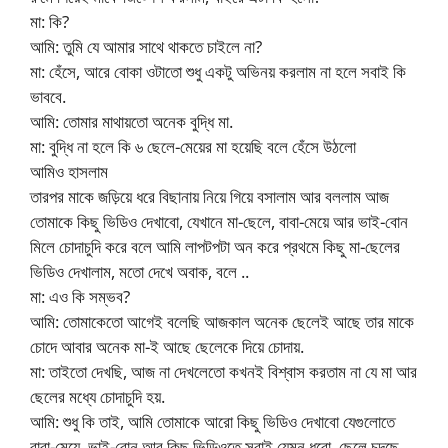
মা: কি?
আমি: তুমি যে আমার সাথে থাকতে চাইলে না?
মা: হেঁসে, আরে বোকা ওটাতো শুধু একটু অভিনয় করলাম না হলে সবাই কি
ভাববে.
আমি: তোমার মাথায়তো অনেক বুদ্ধি মা.
মা: বুদ্ধি না হলে কি ৬ ছেলে-মেয়ের মা হয়েছি বলে হেঁসে উঠলো
আমিও হাসলাম
তারপর মাকে জড়িয়ে ধরে বিছানায় নিয়ে গিয়ে বসালাম আর বললাম আজ
তোমাকে কিছু ভিডিও দেখাবো, যেখানে মা-ছেলে, বাবা-মেয়ে আর ভাই-বোন
মিলে চোদাচুদি করে বলে আমি লাপটপটা অন করে প্রথমে কিছু মা-ছেলের
ভিডিও দেখালাম, মতো দেখে অবাক, বলে ..
মা: এও কি সম্ভব?
আমি: তোমাকেতো আগেই বলেছি আজকাল অনেক ছেলেই আছে তার মাকে
চোদে আবার অনেক মা-ই আছে ছেলেকে দিয়ে চোদায়.
মা: তাইতো দেখছি, আজ না দেখলেতো কখনই বিশ্বাস করতাম না যে মা আর
ছেলের মধ্যে চোদাচুদি হয়.
আমি: শুধু কি তাই, আমি তোমাকে আরো কিছু ভিডিও দেখাবো যেগুলোতে
বাবা-মেয়ে, ভাই-বোন আর কিছু ভিডিওতে সবাই যেমন ধরো, ছেলে চুদছে