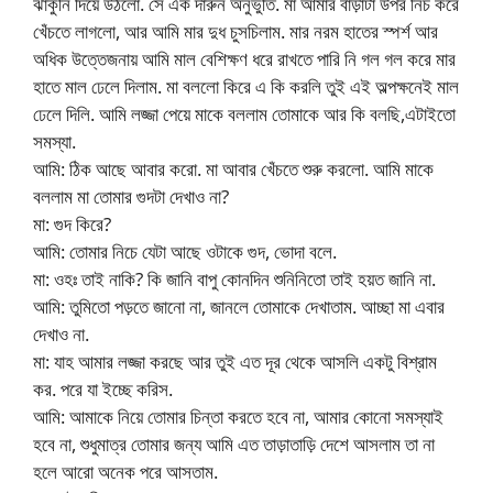
ঝাকুনি দিয়ে উঠলো. সে এক দারুন অনুভুতি. মা আমার বাড়াটা উপর নিচ করে
খেঁচতে লাগলো, আর আমি মার দুধ চুসচিলাম. মার নরম হাতের স্পর্শ আর
অধিক উত্তেজনায় আমি মাল বেশিক্ষণ ধরে রাখতে পারি নি গল গল করে মার
হাতে মাল ঢেলে দিলাম. মা বললো কিরে এ কি করলি তুই এই অল্পক্ষনেই মাল
ঢেলে দিলি. আমি লজ্জা পেয়ে মাকে বললাম তোমাকে আর কি বলছি,এটাইতো
সমস্যা.
আমি: ঠিক আছে আবার করো. মা আবার খেঁচতে শুরু করলো. আমি মাকে
বললাম মা তোমার গুদটা দেখাও না?
মা: গুদ কিরে?
আমি: তোমার নিচে যেটা আছে ওটাকে গুদ, ভোদা বলে.
মা: ওহঃ তাই নাকি? কি জানি বাপু কোনদিন শুনিনিতো তাই হয়ত জানি না.
আমি: তুমিতো পড়তে জানো না, জানলে তোমাকে দেখাতাম. আচ্ছা মা এবার
দেখাও না.
মা: যাহ আমার লজ্জা করছে আর তুই এত দূর থেকে আসলি একটু বিশ্রাম
কর. পরে যা ইচ্ছে করিস.
আমি: আমাকে নিয়ে তোমার চিন্তা করতে হবে না, আমার কোনো সমস্যাই
হবে না, শুধুমাত্র তোমার জন্য আমি এত তাড়াতাড়ি দেশে আসলাম তা না
হলে আরো অনেক পরে আসতাম.