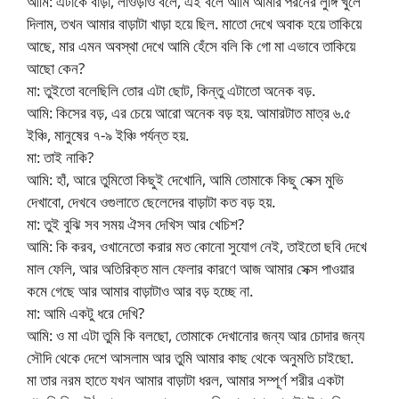
আমি: এটাকে বাড়া, লাওড়াও বলে, এই বলে আমি আমার পরনের লুঙ্গি খুলে
দিলাম, তখন আমার বাড়াটা খাড়া হয়ে ছিল. মাতো দেখে অবাক হয়ে তাকিয়ে
আছে, মার এমন অবস্থা দেখে আমি হেঁসে বলি কি গো মা এভাবে তাকিয়ে
আছো কেন?
মা: তুইতো বলেছিলি তোর এটা ছোট, কিন্তু এটাতো অনেক বড়.
আমি: কিসের বড়, এর চেয়ে আরো অনেক বড় হয়. আমারটাত মাত্র ৬.৫
ইঞ্চি, মানুষের ৭-৯ ইঞ্চি পর্যন্ত হয়.
মা: তাই নাকি?
আমি: হাঁ, আরে তুমিতো কিছুই দেখোনি, আমি তোমাকে কিছু সেক্স মুভি
দেখাবো, দেখবে ওগুলাতে ছেলেদের বাড়াটা কত বড় হয়.
মা: তুই বুঝি সব সময় ঐসব দেখিস আর খেচিশ?
আমি: কি করব, ওখানেতো করার মত কোনো সুযোগ নেই, তাইতো ছবি দেখে
মাল ফেলি, আর অতিরিক্ত মাল ফেলার কারণে আজ আমার সেক্স পাওয়ার
কমে গেছে আর আমার বাড়াটাও আর বড় হচ্ছে না.
মা: আমি একটু ধরে দেখি?
আমি: ও মা এটা তুমি কি বলছো, তোমাকে দেখানোর জন্য আর চোদার জন্য
সৌদি থেকে দেশে আসলাম আর তুমি আমার কাছ থেকে অনুমতি চাইছো.
মা তার নরম হাতে যখন আমার বাড়াটা ধরল, আমার সম্পূর্ণ শরীর একটা