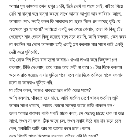
আমার ঘুম ভাঙ্গলো তখন দুপুর ১২টা, উঠে দেখি মা পাশে নেই, বাইরে গিয়ে
দেখি মা রান্না ঘরে রান্না করছে সাথে আমার আপুরা আর ভাবিরাও আছে.
আমাকে দেখে সবাই বলল কি সারারাত মা ছেলে মিলে গল্প করেছ বুঝি যে
এতক্ষণে ঘুম ভাঙ্গলো? আমিতো একটু ভয় পেয়ে গেলাম, তারা কি কিছু টের
পেয়েছে? নাহ তেমন কিছু হয়েছে বলে মনে হয় নি, আমি বললাম, কেন করব
না কতদিন পর দেশে আসলাম তাই একটু গল্প করলাম মার সাথে তাই একটু
দেরী করে ঘুমিয়েছি.
যাই হোক দিন গিয়ে রাত হলো আবারও খাওয়া দাওয়া করে কিছুক্ষণ গল্প
করলাম, টিভি দেখলাম, তবে আজ আর দেরী না করে ১১ টার দিকে বললাম
অনেক রাত হয়েছে এবার ঘুমিয়ে পরো বলে মার দিকে তাকিয়ে মাকে বললাম
চলো মা আমরাও ঘুমিয়ে পরি.
মা হেঁসে বলল, আজও থাকতে হবে নাকি তোর সাথে?
আমি বললাম, থাকতে হবে মানে, আমি যতদিন দেশে থাকব ততদিন তুমি
আমার সাথে থাকবে, তোমার কোনো সমস্যা আছে নাকি থাকলে বল?
তখন আমার বাবাসহ বাকি সবাই মাকে বলল, সে যেহেতু চাচ্ছে থাক না তার
সাথে. তখন মা বলল, ঠিক আছে চল. তখন সবাই উঠে যার যার রুমে চলে
গেল, যথারীতি আমি আর মা আমার রুমে চলে গেলাম.
রুমে গিয়েই মাকে জিজ্গেস করলাম, বাইরে এটা কি হলো?