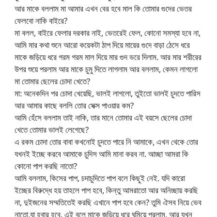
আর মাকে বললাম মা আমার এখন বের হবে মাল কি তোমার গুদের ভেতর
ফেলবো নাকি বাইরে?
মা বলল, বাইরে ফেলার দরকার নাই, ভেতরেই ফেল, কোনো সমস্যা হবে না,
আমি মার কথা শুনে আরো কয়েকটা ঠাপ দিয়ে মায়ের গুদে বাড়া ঠেসে ধরে
মাকে জড়িয়ে ধরে গরম গরম মাল দিয়ে মার গুদ ভরে দিলাম. আর মার শরীরের
উপর শুয়ে পরলাম আর মাকে চুমু দিতে লাগলাম আর বললাম, কেমন লাগলো
মা তোমার ছেলের চোদা খেতে?
মা: অনেকদিন পর চোদা খেয়েছি, ভালই লাগলো, তুইতো ভালই চুদতে পারিস
আর আমার কাছে বললি তোর সেক্স পাওয়ার কম?
আমি হেঁসে বললাম তাই নাকি, তার মানে তোমার এই বয়সে ছেলের চোদা
খেতে তোমার ভালই লেগেছে?
এ রকম চোদা তোর বাবা কখনোই চুদতে পারে নি আমাকে, এখন থেকে তোর
যখনই ইচ্ছে করবে আমাকে চুদিস আমি মানা করব না. আচ্ছা আমরা কি
কোনো পাপ করছি নাতো?
আমি বললাম, কিসের পাপ, চদাচুদিতে পাপ বলে কিছুই নেই. যদি কারো
ইচ্ছের বিরুদ্ধে হয় তাহলে পাপ হবে, কিন্তু আমরাতো আর অনিচ্ছায় করছি
না, দুইজনের সম্মতিতেই করছি এখানে পাপ হবে কেন? তুমি ঐসব নিয়ে ভেব
নাতো,যা হবার হবে. এই বলে মাকে জড়িয়ে ধরে ঘুমিয়ে পরলাম. আর যখন