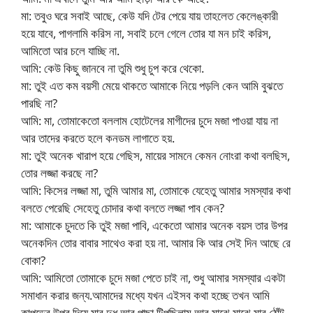
মা: তবুও ঘরে সবাই আছে, কেউ যদি টের পেয়ে যায় তাহলেত কেলেঙ্কারী
হয়ে যাবে, পাগলামি করিস না, সবাই চলে গেলে তোর যা মন চাই করিস,
আমিতো আর চলে যাচ্ছি না.
আমি: কেউ কিছু জানবে না তুমি শুধু চুপ করে থেকো.
মা: তুই এত কম বয়সী মেয়ে থাকতে আমাকে নিয়ে পড়লি কেন আমি বুঝতে
পারছি না?
আমি: মা, তোমাকেতো বললাম হোটেলের মাগীদের চুদে মজা পাওয়া যায় না
আর তাদের করতে হলে কনডম লাগাতে হয়.
মা: তুই অনেক খারাপ হয়ে গেছিস, মায়ের সামনে কেমন নোংরা কথা বলছিস,
তোর লজ্জা করছে না?
আমি: কিসের লজ্জা মা, তুমি আমার মা, তোমাকে যেহেতু আমার সমস্যার কথা
বলতে পেরেছি সেহেতু চোদার কথা বলতে লজ্জা পাব কেন?
মা: আমাকে চুদতে কি তুই মজা পাবি, একেতো আমার অনেক বয়স তার উপর
অনেকদিন তোর বাবার সাথেও করা হয় না. আমার কি আর সেই দিন আছে রে
বোকা?
আমি: আমিতো তোমাকে চুদে মজা পেতে চাই না, শুধু আমার সমস্যার একটা
সমাধান করার জন্য.আমাদের মধ্যে যখন এইসব কথা হচ্ছে তখন আমি
কাপড়ের উপর দিয়ে মার দুধ আর পাছা টিপছিলাম আর মাঝে মাঝে মার ঠোঁট