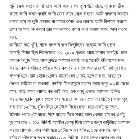
তুমি সেক্স করবে তা না হলে আমি আসার পর তুমি উল্টে যাবে. মা বলল ঠিক
আছে আমি কসম করছি আমি তোর সাথে সেক্স করবো, আমি বললাম অভাবে
বললে হবে না তুমি তোমার মা-বাবার কসম খাও তারপর আমি বিশ্বাস করবো.
তখন মা আর কি করবে তার বাবা-মায়ের কসম খেল আমার সাথে সেক্স করবে
বলে.
আমিতো মহা খুশি. মাকে বললাম অল্প কিছুদিনের মধ্যেই আমি দেশে
আসছি.দিনটা ছিল ডিসেম্বের ২৯, ২০১০ বুধবার আজ আমার ফ্লাইট. মনে
অনেক আনন্দ নিয়ে বিমানবন্দরে অপেক্ষা করছি আর পরবর্তী ঘটনাগুলো মনে
করছি. কখন বাড়িতে পৌঁছব আর কখন মার সাথে আমার সেই নিষিদ্ধ যৌন
সম্পর্ক হবে. যাই হোক ৬ ঘন্টার যাত্রা যেন শেষই হতে চায় না. অবশেষে
দেশের মাটিতে পা রাখলাম, কাস্টম ক্লিয়ারেন্স করতে প্রায় দুপুর ০১ টা বেজে
গেল. বাড়ি থেকে আমার বড় ভাই আর এক বন্ধু এসছে আমাকে রিসিভ
করার জন্য,বিমানবন্দর থেকে বের হয়ে সোজা চলে গেলাম হোটেলে কমলাপুর,
বাস রাত ১২ টায়, বুকিং দিয়ে হোটেলে গিয়ে ফ্রেশ হয়ে একটু ঘুমালাম,
উঠলাম প্রায় ৮টা বাজে, উঠে বাইরে গিয়ে সবাই ভাত খেলাম তারপর একটু
ঘুরলাম রাত ১১:৩০ মিনিটে হোটেল ছেড়ে দিয়ে বাসের জন্য কাউন্টারে অপেক্ষা
করতে লাগলাম, বাস যথাসময়ে ১২টায় আসে হাজির, চড়ে বসলাম. যখন
বাড়িতে পৌঁছলাম তখন সকাল ৬:৩০ মিনিটে. সবার সাথে মেলার পর সব