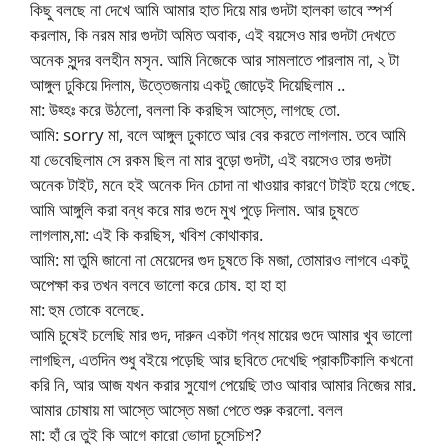
কিছু বলছে না দেখে আমি আমার হাত দিয়ে মার গুদটা হালকা ভাবে স্পর্শ
করলাম, কি নরম মার গুদটা অমিত অবাক, এই বয়সেও মার গুদটা দেখতে
অনেক সুন্দর বলহীন মসৃন. আমি নিজেকে আর সামলাতে পারলাম না, ২ টা
আঙ্গুল ঢুকিয়ে দিলাম, উত্তেজনায় একটু জোড়েই দিয়েছিলাম ..
মা: উহ্হঃ করে উঠলো, বললা কি করছিস আস্তে, লাগছে তো.
আমি: sorry মা, বলে আঙ্গুল ঢুকাতে আর বের করতে লাগলাম. তবে আমি
যা ভেবেছিলাম সে রকম ছিল না মার বুড়ো গুদটা, এই বয়সেও তার গুদটা
অনেক টাইট, মনে হই অনেক দিন চোদা না খাওয়ার কারণে টাইট হয়ে গেছে.
আমি আঙ্গুলি করা বন্ধ করে মার গুদে মুখ পুড়ে দিলাম. আর চুষতে
লাগলাম,মা: এই কি করছিস, খবিশ কোথাকার.
আমি: মা তুমি জানো না মেয়েদের গুদ চুষতে কি মজা, তোমারও লাগবে একটু
অপেক্ষা কর তখন বলবে ভালো করে চোষ. হা হা হা
মা: হুম তোকে বলেছে.
আমি চুষেই চলেছি মার গুদ, দারুন একটা গন্ধ মায়ের গুদে আমার খুব ভালো
লাগছিল, এতদিন শুধু বইয়ে পড়েছি আর ছবিতে দেখেছি প্রাকটিকালি কখনো
করি নি, আর আজ যখন করার সুযোগ পেয়েছি তাও আবার আমার নিজের মার.
আমার চোষায় মা আস্তে আস্তে মজা পেতে শুরু করলো. বলল
মা: হাঁ রে তুই কি আগে কারো ভোদা চুসেচিশ?