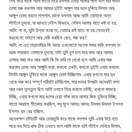
শেষ করে মাকে আমি শুইয়ে দিয়ে বললাম এবার আমার পালা বলে মার গুদটা
চোষা শুরু করলাম আর আমার দুইটা আঙ্গুল মার গুদে ঢুকিয়ে দিলাম আর
আঙ্গুল চোদা করতে লাগলাম. মাকে বললাম আজ আমি তোমাকে অন্য
স্টাইলে চুদবো. মা জানতে চাইল কিভাবে, দেখিস আমার যাতে কষ্ট না হয়.
আমি: না না, তুমি চিন্তা করো না, তোমার কষ্ট যাতে না হয় সেভাবেই
করবো.মা: তাহলে আর দেরী করছিস কেন, শুরু কর?
আমি: না এত তাড়াতাড়ির কি আছে এখনোতো অনেক সময় বাকি বললাম না
আজ সারারাত তোমাকে চুদবো, তাই তুমি চুপ চাপ শুয়ে থাক আর আমার
চোষার মজা নাও আর আমি কি কি করি তা দেখো বলে আমি এবার শুরু
করলাম চোষা আর আঙ্গুলি করা. কখনো একটা, কখনো দুইটা এবার কখনো
তিনটা আঙ্গুল ঢুকিয়ে মাকে আঙ্গুল চোদা দিচ্ছিলাম. এবার কখনো মার দুধ
থেকে শুরু করে সম্পূর্ণ শরীরটা চাটছিলাম, মার গুদের উপরটা অনেকটা ফলা
আর নরম তুলতুলে ছিল আমি ওখানে গিয়ে কখনো চাটছি, কখনো কামড়ে
দিচ্ছি, এবার কখনো মার গুদের চেড়া ফাঁক করে আমার জিভ ঢুকিয়ে দিচ্ছি,
মাতো আরামে শীত্কার করছিল, শুধু মুখে আহ্হঃ আহ্হঃ উমমম উমমম ইসসস
ইসসস শব্দ বের হচ্ছিল.
অনেকক্ষণ চাটাচাটি আর চোষাচুষি করে মাকে বললাম তুমি এবার উঠে হাত
পায়ে ভর দিয়ে থাক ঠিক এভাবে বলে আমি মাকে ডগি স্টাইল দেখিয়ে দিলাম,