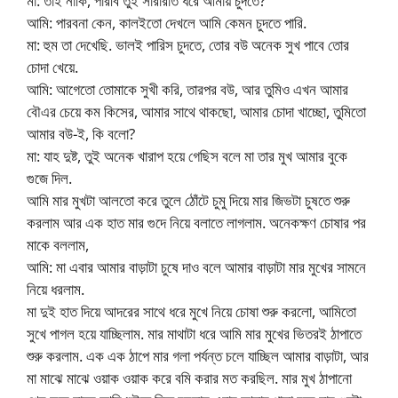
মা: তাই নাকি, পারবি তুই সারারাত ধরে আমায় চুদতে?
আমি: পারবনা কেন, কালইতো দেখলে আমি কেমন চুদতে পারি.
মা: হুম তা দেখেছি. ভালই পারিস চুদতে, তোর বউ অনেক সুখ পাবে তোর
চোদা খেয়ে.
আমি: আগেতো তোমাকে সুখী করি, তারপর বউ, আর তুমিও এখন আমার
বৌএর চেয়ে কম কিসের, আমার সাথে থাকছো, আমার চোদা খাচ্ছো, তুমিতো
আমার বউ-ই, কি বলো?
মা: যাহ দুষ্ট, তুই অনেক খারাপ হয়ে গেছিস বলে মা তার মুখ আমার বুকে
গুজে দিল.
আমি মার মুখটা আলতো করে তুলে ঠোঁটে চুমু দিয়ে মার জিভটা চুষতে শুরু
করলাম আর এক হাত মার গুদে নিয়ে বলাতে লাগলাম. অনেকক্ষণ চোষার পর
মাকে বললাম,
আমি: মা এবার আমার বাড়াটা চুষে দাও বলে আমার বাড়াটা মার মুখের সামনে
নিয়ে ধরলাম.
মা দুই হাত দিয়ে আদরের সাথে ধরে মুখে নিয়ে চোষা শুরু করলো, আমিতো
সুখে পাগল হয়ে যাচ্ছিলাম. মার মাথাটা ধরে আমি মার মুখের ভিতরই ঠাপাতে
শুরু করলাম. এক এক ঠাপে মার গলা পর্যন্ত চলে যাচ্ছিল আমার বাড়াটা, আর
মা মাঝে মাঝে ওয়াক ওয়াক করে বমি করার মত করছিল. মার মুখ ঠাপানো