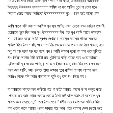
দে আমার মনে হচ্ছে আজ প্রথম গুদ চোদা খাচ্ছি আহহহহহহ আহহহহ
উহহহহ উহহহহহ হুমমমমমমম থামিস না যত পারিস চুদে যা তোর ধনে
অনেক জোর আছে আমিতো উমমমমমমমমম সুখে পাগল হয়ে যাবো চোদ।
আমি মাকে বলি হ্যা মা আমিও খুব সুখ পাচ্ছি এখন থেকে যখন চাইবে তখনই
তোমাকে চুদে দিব আর সুখ উমমমমমমম দিব এত সুখ আমি আগে জানতাম
না। মা মনে হচ্ছে আমি স্বপ্ন দেখছি। আস্তে আস্তে গায়ের সমস্ত
শক্তি দিয়ে ঠাপ মারছি আর মাও নিচ থেকে সমান তালে তল ঠাপ মারছে ঘরে
শুধু পচ পচ পচাৎ পচ পচ পচাৎ শব্দ। আমি আমার পুরো ধন মার গুদে ঢুকিয়ে
ঠাপ দিচ্ছি আমার বিচি দুইটা মার পুটকিতে বাড়ি খাচ্ছে আর এতে আমরা
দুইজনেই খুব আরাম পাচ্ছি। মা বলে ইচ্ছা করছে সারা দিন তোর ধন গুদে
ভরে শুয়ে থাকি, হ্যা এভাবে ঠাপা আমার হবে থামিস না বাপ আমার হবে
আমিও মাকে বলি আমি থামবো না তুমি শুধু তল ঠাপ দিয়ে যায়।
মা আমাকে শক্ত করে জড়িয়ে ধরে পা দুটো আমার পাছার উপর শক্ত করে
পেচিয়ে ধরে আর আমি জোড়ে জোড়ে ঠাপাতেই থাকি হঠাৎ মা আমাকে খুব
শক্ত করে জোড়ে দুটো তল ঠাপ মেরে দ্বিতীয় বারের মত জল খসিয়ে দিল।
মার গুদের জলে আমার ধনের মাথায় পরে আর এতে আমার সেক্স চরমে উঠে