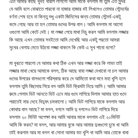
এটা আমার কাছে খুবই খারাপ লাগলো আমি মাকে বললাম মা তুমি এত সুন্দর
যে আমি বলে বোঝাতে পারবো না হাজার হাজার বই লিখলেও তোমার সৌন্দর্যের
বর্ণনা শেষ হবে না কিন্তু শুধু একটা জিনিসের জন্য তোমার সৌন্দর্য একটু
কমে গেছে আর তা হল তোমার গুদের উপর বাল। আমি বললাম মা আসো
ওগুলো আমি কেটে দেই। মা লজ্জা পেয়ে মাথা নিচু করল আমি বললাম লজ্জার
কি আছে এখন তোমার সবইতো আমি দেখেছি আর একটু পরতো আমরা
সুখের খেলায় মেতে উঠবো লজ্জা থাকলে কি কেউ এ সুখ পাবো বলো?
মা বুঝতে পারলো যে আমার কথা ঠিক এখন আর লজ্জা করে কি লাভা তাই
লজ্জার মাথা খেয়ে আমাকে বলল, ঠিক আছে বাবা লজ্জা দেখাবো না চল আমার
গুদের উপরের বালগুলো পরিস্কার করে দে আমিতো কথা শুনে মহা খুশি হলে
বললাম তুমি বিছানায় গিয়ে বস আমি ভিট ক্রিমটা নিয়ে আসি। আমি আমার
রুমে গেলাম ভিট আনতে ভিট এনে মার গুদে লাগিয়ে দিলাম আমার হাত গুদে
পরাতেই মার দেহে বিদ্যুৎ চমকালো। আমি ভিট লাগিয়ে মাকে বললাম আর
কোথায় বাল আছে? মা বলল, বগলে আমি দু বগলেও ভিট লাগিয়ে দিয়ে
বললাম ২০ মিনিট অপেক্ষা কর আমি আবার মাকে বললাম এই ২০মিনিট
আমি কি করব? মা বলল, আয় আমার বুকে আয় আমার দুধগুলো চুষে খা আমি
তাই করলাম আর মা বলল খা সোনা আমার যত খুশি খা আমি আর তোকে বাধা