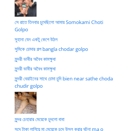
সে রাতে তিনবার চুদেছিলো আমায় Somokami Choti
Golpo
সুহানা যেন একটু কেপে উঠল
সুমিকে চোদার গল্প bangla chodar golpo
সুন্দরী ভাবীর অবৈধ কামক্ষুধা
সুন্দরী ভাবীর অবৈধ কামক্ষুধা
সুন্দরী বেয়াইনের সাথে চোদা চুদি bien near sathe choda
chudir golpo
সুন্দর চেহারার মেয়েকে চুদলো বাবা
সুদে টাকা লাগিয়ে মা মেয়েকে চুদে উসল করার ঘটনা ma o