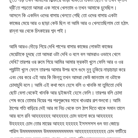
থ্রী’তে পড়তো আমরা এক সাথে খেলতাম ও তখন আমাকে চুদেছিল।
আসলে কি একদিন ওদের বাসায় খেলতে গেছি তো ওদের বাসায় একটা
কাজের মেয়ে আর ও ছাড়া কেউ ছিল না আমি আর ও খেলতেছিলাম তো হঠাৎ
রান্না ঘর থেকে চিৎকারের শব্দ পাই।
আমি আরও দৌড়ে গিয়ে দেখি পাশের বাসার কাজের লোকটা কাজের
মেয়েটাকে চুদছে তো আমরা ওটা দেখি ও বলে বল আমরাও ওভাবে খেলে
দেখি? তারপর ওর রুমে গিয়ে আমির আমার ফ্রকটা খুলে ফেলি আর ও ওর
প্যান্টটা খুলে ফেলে তারপর আমার উপর বসে গুদে নুনু ঢুকিয়ে নাড়াচাড়া করে
এবং বের করে এই আর কি কিন্তু তখন আমরা কেউ জানতাম না ওটাকে
চোদাচুদি বলে। আমি এই কথা শুনে হেসে বলি ও খানকি মা তুমিতো দেখি
ছোট বেলা থেকেই খানকি আর দুইজনই হেসে ফেলি। তারপর বলি চোদা
শেষ করে তোমার বিয়ের পর পরপুরুষের সাথে খাওয়ার গল্প শুনবো। আমি
ঠাপের গতি বাড়িয়ে দেই আর মা নিচ থেকে তল ঠাপ দিতে থাকে সমান তালে
আর বলে রনি আহহহহহহ আহহহহহ চোদ ভালো করে আহহহহহ
উহহহহহ চোদ তোর মায়ের আহহহ হহহহহ ইসসসসস গুদ যত জোড়ে
পারিস উমমমমমমমম উমমমমমমমমমমম আহহহহহহহহহহহ চোদ ফাটিয়ে