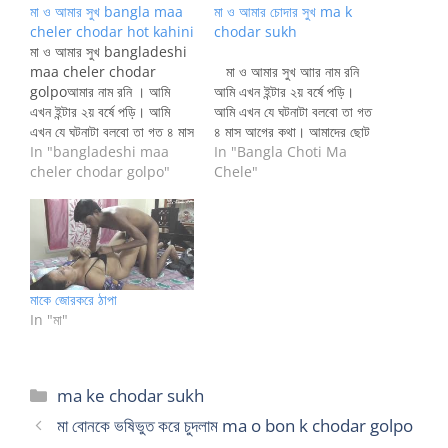
মা ও আমার সুখ bangla maa
মা ও আমার চোদার সুখ ma k
cheler chodar hot kahini
chodar sukh
মা ও আমার সুখ bangladeshi
maa cheler chodar
মা ও আমার সুখ আার নাম রনি
golpoআমার নাম রনি । আমি
আমি এখন ইন্টার ২য় বর্ষে পড়ি।
এখন ইন্টার ২য় বর্ষে পড়ি। আমি
আমি এখন যে ঘটনাটা বলবো তা গত
এখন যে ঘটনাটা বলবো তা গত ৪ মাস
৪ মাস আগের কথা। আমাদের ছোট
আগের কথা। আমাদের ছোট পরিবার
In "bangladeshi maa
পরিবার আমি বয়স ১৮, মা বয়স ৩৭
In "Bangla Choti Ma
আমি বয়স ১৮, মা বয়স ৩৭ আর বাবা
cheler chodar golpo"
আর বাবা বয়স ৪৬ বছর। এই
Chele"
বয়স ৪৬ বছর। এই তিনজন নিয়ে
তিনজন নিয়ে আমাদের পরিবার। বাবা
আমাদের পরিবার। বাবা বিজনেস
বিজনেস করেন মা গৃহিনী। বাবার
করেন…
অনেক…
মাকে জোরকরে ঠাপা
In "মা"
Categories
ma ke chodar sukh
মা বোনকে ভষিভুত করে চুদলাম ma o bon k chodar golpo