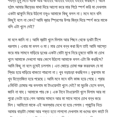
পর্যন্ত চুমু দিতে থাকি আর আহহহ আহহহ ওহহহ ওহহহ করছিল। আমি
হঠাৎ আমার জিহ্বের মাথা দিয়ে আলো করে মার পিঠে স্পর্শ করি মা দেখলাম
একটা ঝাকুনি দিয়ে উঠলো তবুও আমাকে কিছু বলল না। মনে মনে বলি
কিছুই বলে না কেন? আমি ব্রার স্প্রিপের উপর জিহ্ব দিয়ে স্পর্শ করে মাকে
বলি এটা খুলে দেই?
মা বলে জানি না। আমি ব্রাটা খুলে দিলাম আর পিছন থেকে দুধটা টিপে
ধরলাম। এবার মা বলল ও মা। মার চোখ বন্ধ করা ছিল তাই আমি আস্তে
করে মার সামনে দাড়িয়ে দুধের একটা বোটা মুখে নিয়ে চুষতে থাকি মা চোখ
খুলে আমাকে দেখলো আর কেপে উঠলো আমাকে বলল এটা কি করছিস?
আমি কিছু না বলে চুষেই চললাম। এত জোড়ে চোষা শুরু কররঅম যে মা
স্থির হয়ে দাড়িয়ে থাকতে পারলো না। খুব নড়াচড়া করছিলন। বুঝলাম মা
খুব উত্তেজিত হয়ে পরেছে। আমি মনে মনে বলি কাজ হয়ে গেছে। প্রায়
৫মিনিট চোষার পর বললাম মা টাওয়েলটা খুলে দেই? মা মুচকি হেসে বলল,
জানি না যাহ। আমাকে পায় কে। এক টানে টাওয়েলটা খুলে দিলাম আর মা
পুরো নেংটা হয়ে গেল আমার সামনে আর মা সাথে সাথে চোখ বন্ধ করে
দিল। আমিতো মাকে এই অবস্থায় দেখে হা হয়ে গেলাম। প্যান্টের নিচে
আমার বাড়াটা সোজা আর শক্ত হতে লাগলো দেখলাম মা গুদের বাল কাটে নি