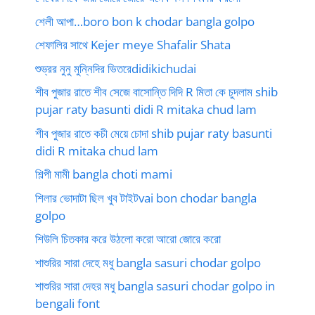
শেলী আপা…boro bon k chodar bangla golpo
শেফালির সাথে Kejer meye Shafalir Shata
শুভ্রর নুনু মুন্নিদির ভিতরেdidikichudai
শীব পুজার রাতে শীব সেজে বাসোন্তি দিদি R মিতা কে চুদলাম shib
pujar raty basunti didi R mitaka chud lam
শীব পুজার রাতে কচী মেয়ে চোদা shib pujar raty basunti
didi R mitaka chud lam
শিল্পী মামী bangla choti mami
শিলার ভোদাটা ছিল খুব টাইটvai bon chodar bangla
golpo
শিউলি চিতকার করে উঠলো করো আরো জোরে করো
শাশুরির সারা দেহে মধু bangla sasuri chodar golpo
শাশুরির সারা দেহর মধু bangla sasuri chodar golpo in
bengali font