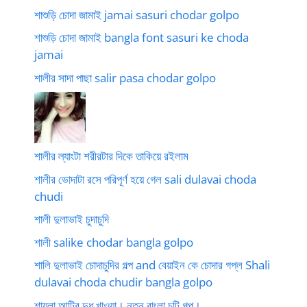
শাশুড়ি চোদা জামাই jamai sasuri chodar golpo
শাশুড়ি চোদা জামাই bangla font sasuri ke choda
jamai
শালীর সাদা পাছা salir pasa chodar golpo
শালীর ল্যাংটা শরীরটার দিকে তাকিয়ে রইলাম
শালীর ভোদাটা রসে পরিপূর্ণ হয়ে গেল sali dulavai choda
chudi
শালী দুলাভাই চুদাচুদি
শালী salike chodar bangla golpo
শালি দুলাভাই চোদাচুদির গল্প and বেয়াইন কে চোদার গপ্ল Shali
dulavai choda chudir bangla golpo
শায়লা আন্টির দুধ খাওয়া। নতুন বাংলা চটি গল্প।