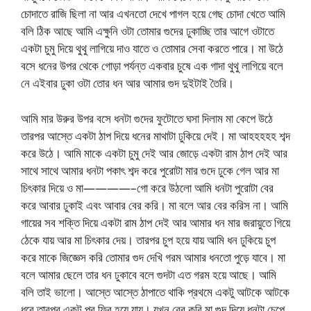
চোদাতে রাজি ছিলা না আর এখনতো দেখে পাগল হয়ে গেছ চোদা খেতে আমি
বলি ঠিক আছে আমি এক্ষুনি ওটা তোমার গুদের ঢুকাচ্ছি তার আগে ওটাতে
একটা চুমু দিয়ে থুথু লাগিয়ে দাও যাতে ও তোমার সেবা করতে পারে। মা উঠে
বসে ধনের উপর থেকে গোড়া পর্যন্ত একবার চুষে এক গাদা থুথু লাগিয়ে বলে
নে এইবার ঢুকা ওটা তোর ধন আর আমার গুদ দুইটাই তৈরি।
আমি মার উরুর উপর বসে ধনটা গুদের ফুটোতে ঘসা দিলাম মা কেপে উঠে
তারপর আস্তে একটা ঠাপ দিয়ে ধনের মাথাটা ঢুকিয়ে দেই। মা আহহহহহ শব্দ
করে উঠে। আমি মাকে একটা চুমু দেই আর জোড়ে একটা রাম ঠাপ দেই আর
সাথে সাথে আমার ধনটা পকাৎ শব্দ করে পুরোটা মার গুদে ঢুকে গেল আর মা
চিৎকার দিয়ে ও মা————–গো করে উঠলো আমি ধনটা পুরোটা বের
করে আবার ঢুকাই এবং আবার বের করি। মা বলে আর বের করিস না। আমি
গায়ের সব শক্তি দিয়ে একটা রাম ঠাপ দেই আর আমার ধন মার জরায়ুতে গিয়ে
ঠেকে যায় আর মা চিৎকার দেয়। তারপর চুপ হয়ে যায় আমি ধন ঢুকিয়ে চুপ
করে মাকে জিজ্ঞেস করি তোমার গুদ দেখি গরম আমার ধনতো পুড়ে যাবে। মা
বলে আমার ছেলে তার ধন ঢুকাবে বলে গুদটা এত গরম হয়ে আছে। আমি
বলি তাই ভালো। আস্তে আস্তে ঠাপাতে থাকি প্রথমে একটু আটকে আটকে
ধরে তারপর একটু পর ফ্রি হয়ে যায়। যখন বের করি মা গুদ দিয়ে ধনটা চেপে