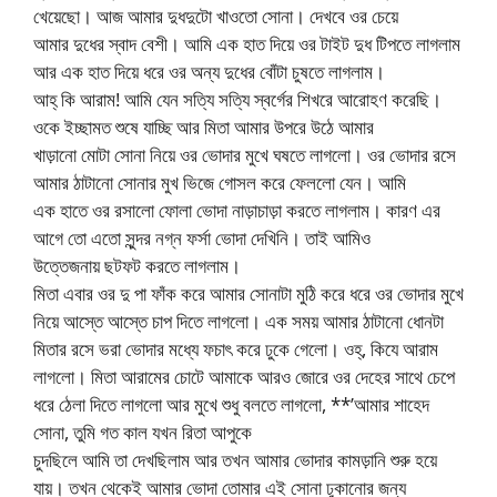
খেয়েছো। আজ আমার দুধদুটো খাওতো সোনা। দেখবে ওর চেয়ে
আমার দুধের স্বাদ বেশী। আমি এক হাত দিয়ে ওর টাইট দুধ টিপতে লাগলাম
আর এক হাত দিয়ে ধরে ওর অন্য দুধের বোঁটা চুষতে লাগলাম।
আহ্ কি আরাম! আমি যেন সত্যি সত্যি স্বর্গের শিখরে আরোহণ করেছি।
ওকে ইচ্ছামত শুষে যাচ্ছি আর মিতা আমার উপরে উঠে আমার
খাড়ানো মোটা সোনা নিয়ে ওর ভোদার মুখে ঘষতে লাগলো। ওর ভোদার রসে
আমার ঠাটানো সোনার মুখ ভিজে গোসল করে ফেললো যেন। আমি
এক হাতে ওর রসালো ফোলা ভোদা নাড়াচাড়া করতে লাগলাম। কারণ এর
আগে তো এতো সুন্দর নগ্ন ফর্সা ভোদা দেখিনি। তাই আমিও
উত্তেজনায় ছটফট করতে লাগলাম।
মিতা এবার ওর দু পা ফাঁক করে আমার সোনাটা মুঠি করে ধরে ওর ভোদার মুখে
নিয়ে আস্তে আস্তে চাপ দিতে লাগলো। এক সময় আমার ঠাটানো ধোনটা
মিতার রসে ভরা ভোদার মধ্যে ফচাৎ করে ঢুকে গেলো। ওহ্, কিযে আরাম
লাগলো। মিতা আরামের চোটে আমাকে আরও জোরে ওর দেহের সাথে চেপে
ধরে ঠেলা দিতে লাগলো আর মুখে শুধু বলতে লাগলো, **’আমার শাহেদ
সোনা, তুমি গত কাল যখন রিতা আপুকে
চুদছিলে আমি তা দেখছিলাম আর তখন আমার ভোদার কামড়ানি শুরু হয়ে
যায়। তখন থেকেই আমার ভোদা তোমার এই সোনা ঢুকানোর জন্য