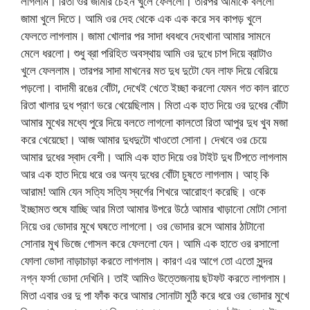
লাগলাম। রিতা ওর জামার চেইন খুলে ফেললো। তারপর আমাকে বললো
জামা খুলে দিতে। আমি ওর দেহ থেকে এক এক করে সব কাপড় খুলে
ফেলতে লাগলাম। জামা খোলার পর সাদা ধবধবে দেহখানা আমার সামনে
মেলে ধরলো। শুধু ব্রা পরিহিত অবস্থায় আমি ওর দুধে চাপ দিয়ে ব্রাটাও
খুলে ফেললাম। তারপর সাদা মাখনের মত দুধ দুটো যেন লাফ দিয়ে বেরিয়ে
পড়লো। বাদামী রঙের বোঁটা, দেখেই খেতে ইচ্ছা করলো যেমন গত কাল রাতে
রিতা খালার দুধ প্রাণ ভরে খেয়েছিলাম। মিতা এক হাত দিয়ে ওর দুধের বোঁটা
আমার মুখের মধ্যে পুরে দিয়ে বলতে লাগলো কালতো রিতা আপুর দুধ খুব মজা
করে খেয়েছো। আজ আমার দুধদুটো খাওতো সোনা। দেখবে ওর চেয়ে
আমার দুধের স্বাদ বেশী। আমি এক হাত দিয়ে ওর টাইট দুধ টিপতে লাগলাম
আর এক হাত দিয়ে ধরে ওর অন্য দুধের বোঁটা চুষতে লাগলাম। আহ্ কি
আরাম! আমি যেন সত্যি সত্যি স্বর্গের শিখরে আরোহণ করেছি। ওকে
ইচ্ছামত শুষে যাচ্ছি আর মিতা আমার উপরে উঠে আমার খাড়ানো মোটা সোনা
নিয়ে ওর ভোদার মুখে ঘষতে লাগলো। ওর ভোদার রসে আমার ঠাটানো
সোনার মুখ ভিজে গোসল করে ফেললো যেন। আমি এক হাতে ওর রসালো
ফোলা ভোদা নাড়াচাড়া করতে লাগলাম। কারণ এর আগে তো এতো সুন্দর
নগ্ন ফর্সা ভোদা দেখিনি। তাই আমিও উত্তেজনায় ছটফট করতে লাগলাম।
মিতা এবার ওর দু পা ফাঁক করে আমার সোনাটা মুঠি করে ধরে ওর ভোদার মুখে