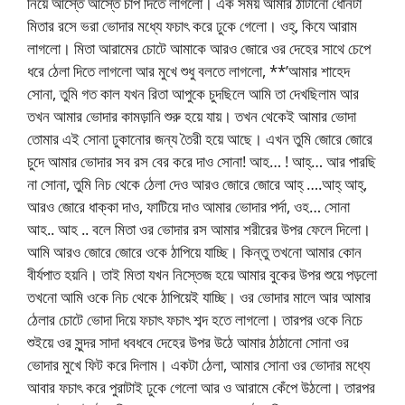
নিয়ে আস্তে আস্তে চাপ দিতে লাগলো। এক সময় আমার ঠাটানো ধোনটা
মিতার রসে ভরা ভোদার মধ্যে ফচাৎ করে ঢুকে গেলো। ওহ্, কিযে আরাম
লাগলো। মিতা আরামের চোটে আমাকে আরও জোরে ওর দেহের সাথে চেপে
ধরে ঠেলা দিতে লাগলো আর মুখে শুধু বলতে লাগলো, **’আমার শাহেদ
সোনা, তুমি গত কাল যখন রিতা আপুকে চুদছিলে আমি তা দেখছিলাম আর
তখন আমার ভোদার কামড়ানি শুরু হয়ে যায়। তখন থেকেই আমার ভোদা
তোমার এই সোনা ঢুকানোর জন্য তৈরী হয়ে আছে। এখন তুমি জোরে জোরে
চুদে আমার ভোদার সব রস বের করে দাও সোনা! আহ… ! আহ্… আর পারছি
না সোনা, তুমি নিচ থেকে ঠেলা দেও আরও জোরে জোরে আহ্ ….আহ্ আহ্,
আরও জোরে ধাক্কা দাও, ফাটিয়ে দাও আমার ভোদার পর্দা, ওহ… সোনা
আহ.. আহ .. বলে মিতা ওর ভোদার রস আমার শরীরের উপর ফেলে দিলো।
আমি আরও জোরে জোরে ওকে ঠাপিয়ে যাচ্ছি। কিন্তু তখনো আমার কোন
বীর্যপাত হয়নি। তাই মিতা যখন নিস্তেজ হয়ে আমার বুকের উপর শুয়ে পড়লো
তখনো আমি ওকে নিচ থেকে ঠাপিয়েই যাচ্ছি। ওর ভোদার মালে আর আমার
ঠেলার চোটে ভোদা দিয়ে ফচাৎ ফচাৎ শব্দ হতে লাগলো। তারপর ওকে নিচে
শুইয়ে ওর সুন্দর সাদা ধবধবে দেহের উপর উঠে আমার ঠাঠানো সোনা ওর
ভোদার মুখে ফিট করে দিলাম। একটা ঠেলা, আমার সোনা ওর ভোদার মধ্যে
আবার ফচাৎ করে পুরাটাই ঢুকে গেলো আর ও আরামে কেঁপে উঠলো। তারপর