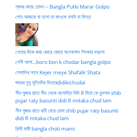
শ্বশুর কাছে চোদন – Bangla Putki Marar Golpo
শোন আজকে যা হলো তা কাওকে বলবি না কিন্ত
শেষের দিকে জয়া জোরে জোরে অনেকক্ষন শিৎকার করলো
শেলী আপা…boro bon k chodar bangla golpo
শেফালির সাথে Kejer meye Shafalir Shata
শুভ্রর নুনু মুন্নিদির ভিতরেdidikichudai
শীব পুজার রাতে শীব সেজে বাসোন্তি দিদি R মিতা কে চুদলাম shib
pujar raty basunti didi R mitaka chud lam
শীব পুজার রাতে কচী মেয়ে চোদা shib pujar raty basunti
didi R mitaka chud lam
শিল্পী মামী bangla choti mami