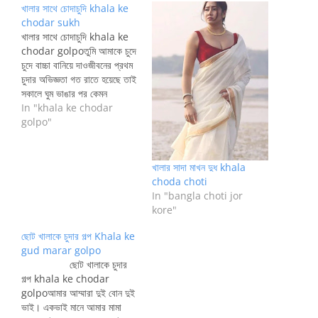
খালার সাথে চোদাচুদি khala ke
chodar sukh
খালার সাথে চোদাচুদি khala ke
chodar golpoতুমি আমাকে চুদে
চুদে বাচ্চা বানিয়ে দাওজীবনের প্রথম
চুদার অভিজ্ঞতা গত রাতে হয়েছে তাই
সকালে ঘুম ভাঙার পর কেমন
যেনসুখানুভূতি হচ্ছিলো। এতো অল্প
In "khala ke chodar
বয়সে এতো সুন্দর এতো রসে ভরা পূর্ণ
golpo"
যৌবনা এক মেয়েকে রাতের অন্ধকারে
এতো সুখে চুদেছি যার রেশ এখনো
কাটে নাই। কিছুক্ষণ পর…
খালার সাদা মাখন দুধ khala
choda choti
In "bangla choti jor
kore"
ছোট খালাকে চুদার গল্প Khala ke
gud marar golpo
ছোট খালাকে চুদার
গল্প khala ke chodar
golpoআমার আম্মারা দুই বোন দুই
ভাই। একভাই মানে আমার মামা