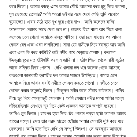
করে দিলো। আমার কাছে এসে আমার ঠোঁটে আলতো করে চুমু দিয়ে বললো ,
ঘুম ভেঙেছে তোমার? আমি আরো দুইবার এসে দেখে গেছি তুমি অঘোরে
ঘুমোচ্ছো। এবার উঠে হাত মুখ ধুয়ে খেয়ে নাও। আমি কলেজে যাচ্ছি,
অনেকক্ষণ তোমার সাথে দেখা হবে না। তারপর রিতা খালা আর মিতা খালা
কলেজে চলে গেলো আমাকে নাস্তা খাইয়ে। ওরা চলে যাওয়ার পর আমার
কেমন যেন একা একা লাগছিলো। মামা তো মামীকে নিয়ে ব্যাস্ত আর আমি
একা একা কি করে কাটাই? তাই নদীর ধারে বেড়াতে গেলাম। কতক্ষণ
উদভ্রান্তের মত হাঁটাহাঁটি করলাম জানি না। হঠাৎ পিছন থেকে নারী কন্ঠের
ডাকে সম্বিত ফিরে পেলাম। দেখি খালারা দল ধরে কলেজ থেকে আসছে।
কতগুলো ডানাকাটা হুরপরীর দল আমার সামনে উপস্থিত। বাসায় এসে
আমাকে নিয়ে আবার সবাই নদীতে গোসল করতে গেলো । নদীতে নেমে
গোসল করার আনন্দই ভিন্ন। কিছুক্ষণ নদীর জলে সাঁতার কাটলাম। পানির
নীচে ডুব দিয়ে গোল্লাছুট খেললাম। আমি যেখানে নদীর মাঝে পানির মধ্যে
দাঁড়িয়েছিলাম সেখানে ডুব দিয়ে কেউ একজন আমাকে জাপটে ধরেছে।
আমিও ডুব দিলাম। তারপর হাত দিয়ে টের পেলাম শক্ত দুটো আপেল আমার
হাতের মধ্যে। সেও তার নরম হাতের ছোঁয়ায় আমার সোনাটা মুঠি করে ধরে
ফেললো। আমি হাত দিয়ে দেখি সে সম্পুর্ণ উলংগ। সে অবস্থায় আমাকে
জাপটে ধরে কামড় দিলো। তারপর আমার সোনাটা তার ভুদার কাছে নিয়ে ঠাপ