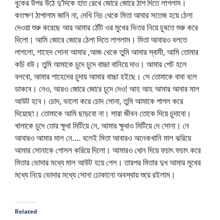
বুকের উপর উঠে দু’দিকে হাত রেখে জোরে জোরে ঠাপ দিতে লাগলাম।
কতক্ষণ ঠাপালাম জানি না, দেখি নিচ থেকে মিতা আবার সতেজ হয়ে ঠেলা
দেওয়া শুরু করেছে আর আমার ঠোঁট ওর মুখের ভিতর নিয়ে চুষতে শুরু করে
দিলো। আমি জোরে জোরে ঠেলা দিতে লাগলাম। মিতা আবারও বলতে
লাগলো, শাহেদ সোনা আমার ,আজ থেকে তুমি আমার স্বামী, আমি তোমার
কচি বউ। তুমি আমাকে চুদে চুদে বাচ্চা বানিয়ে দাও। আমার পেট হলে
বলবো, আমার শাহেদের চুদায় আমার বাচ্চা হইছে। সে তোমাকে বাবা বলে
ডাকবে। নেও, আরও জোরে জোরে চুদে দেও! আহ আহ আমার আবার মাল
আউট হবে। চোদ, ভালো করে চোদ সোনা, তুমি আমাকে পাগল করে
দিয়েছো। তোমাকে আমি ছাড়বো না। সারা জীবন তোকে দিয়ে চুদাবো।
খালাকে চুদে তোর ক্ষুধা মিটিয়ে নে, আমার ক্ষুধাও মিটিয়ে দে সোনা। নে
আবারও আমার মাল নে…. বলেই মিতা আবারও অনেকখানি মাল ঝরিয়ে
আমার সোনাকে গোসল করিয়ে দিলো। আমারও ধোন দিয়ে ফচাৎ ফচাৎ করে
মিতার ভোদার মধ্যে মাল আউট হয়ে গেল। তারপর মিতার দুধ আমার মুখের
মধ্যে নিয়ে ভোদার মধ্যে সোনা ঢোকানো অবস্থায় শুয়ে রইলাম।
Related