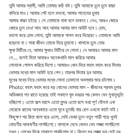
তুমি আমার স্বামী, আমি তোমার কচি বউ। তুমি আমাকে চুদে চুদে বাচ্চা
বানিয়ে দাও। আমার পেট হলে বলবো, আমার শাহেদের চুদায়
আমার বাচ্চা হইছে। সে তোমাকে বাবা বলে ডাকবে। নেও, আরও জোরে
জোরে চুদে দেও! আহ আহ আমার আবার মাল আউট হবে। চোদ,
ভালো করে চোদ সোনা, তুমি আমাকে পাগল করে দিয়েছো। তোমাকে আমি
ছাড়বো না। সারা জীবন তোকে দিয়ে চুদাবো। খালাকে চুদে তোর
ক্ষুধা মিটিয়ে নে, আমার ক্ষুধাও মিটিয়ে দে সোনা। নে আবারও আমার মাল
নে…. বলেই মিতা আবারও অনেকখানি মাল ঝরিয়ে আমার
সোনাকে গোসল করিয়ে দিলো। আমারও ধোন দিয়ে ফচাৎ ফচাৎ করে মিতার
ভোদার মধ্যে মাল আউট হয়ে গেল। তারপর মিতার দুধ আমার
মুখের মধ্যে নিয়ে ভোদার মধ্যে সোনা ঢোকানো অবস্থায় শুয়ে রইলাম।
Photo: ফচাৎ ফচাৎ করে বড় বোনের ভোদায় মাল – জীবনের প্রথম চুদার
অভিজ্ঞতা গত রাতে হয়েছে তাই সকালে ঘুম ভাঙার পর কেমন যেন সুখানুভূতি
হচ্ছিলো। এতো অল্প বয়সে এতো সুন্দর এতো রসে ভরা পূর্ণ যৌবনা এক
মেয়েকে রাতের অন্ধকারে এতো সুখে চুদেছি যার রেশ এখনো কাটে নাই।
কিছুক্ষণ পর রিতা খালা ঘরে এলো, দেখি ভেজা চুলে নতুন শাড়ী পড়ে খুবই
মোহণীয় আকষণীয় লাগছিলো্। খালাকে দেখে কেমন যেন লজ্জা লাগছিলো
তখন। চোখের দিকে তাকাতে পারছিলাম না। কিন্তু সব লজ্জা ভয় সেই দূর