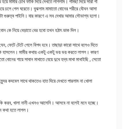
য়ে মামীর চোখ ফাকি দিয়ে দেখতে লাগলাম। গামছা দিয়ে সারা গা
়ে নিয়ে চলে গেল ঘরেতে। বুঝলাম মামাতো বোনের শরীরে যৌবন আসা
কটা গুরুত্ব পাইনি। যার কারণে এ সব দেখার আমার সৌভাগ্য হলো।
বোন কে নিয়ে বেড়াতে বের হবো তখন হঠাৎ ডাক দিল।
েন, ফেটে টেটে গেলে বিপদ হবে। তাছাড়া কারো সাথে বলেও দিতে
ুচকি হাসলেন। মামীর কথায় একটু একটু ভয় ভয় করতে লাগল। কারণ
 বোনের গায়ে সাবান মাখাতে যেয়ে দুধে হদ্য মাখা মাখাইছি , সেতো
ুন্দর কদবেল সাথে থাকতেও হাত দিয়ে দেখতে পারলাম না খোলা
কি করব, খালা নানী এখনও আসেনি। আসবে না বলেই মনে হচ্ছে।
্ন কথা হতে লাগল।