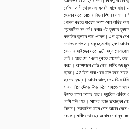
আপেলের মতো হবার কথা। কিন্তু আমার ভুল
রেডি। মামী বোধহয় এ সময়টা সাথে যায়
ছেলের মতো বোনের পিছন পিছন চললাম। ইতিম
গোসল করতে যাওয়ার আগে বোন বাড়ির কাপ
স্বাভাবিক সম্পর্ক। কথার খই ফুটাতে ফুট
ক্লান্তি ভুলাবে তার গোসল। এক ডুবে বেশ
দেখতে লাগলাম। চক্ষু চড়কগাছ হলো আমা
বেদানার সাইজের মতো দুটো সদৃশ গোলগোল
নেই। হয়ত সে এখনো বুঝতে শেখেনি, তার ঐ
করল। আশেপাশে কেউ নেই, মামীর গুদ চুদে
হচ্ছে। এই রিমা সারা গায়ে ভাল করে সাব
হাতের দুরত্ব। আমার কাছে দে-মাখিয়ে দিচ্
সাবান নিয়ে টেপের উপর দিয়ে মাখাতে লা
উঠতে লাগল আমার হাত। প্যান্টকে এড়িয
বেশি গতি পেল। বোনের কোন ভাবান্তর নেই।
দিলাম। স্বাভাবিক ভাবে বোন আমার নেমে
ফেলে। মামীও বোধ হয় আমার চোখ মুখ দে