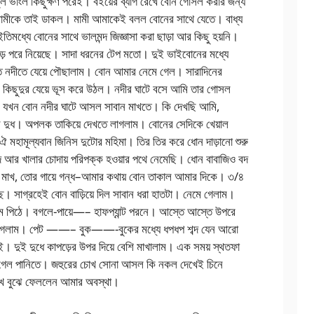
 ভাংল কিছুক্ষণ পরেই। বইয়ের ব্যাগ রেখে বোন গোসল করার জন্য
। মামীকে তাই ডাকল। মামী আমাকেই বলল বোনের সাথে যেতে। বাধ্য
ধ্যে বোনের সাথে ভালমন্দ জিজ্ঞাসা করা ছাড়া আর কিছু হয়নি।
ড় পরে নিয়েছে। সাদা ধরনের টেপ মতো। দুই ভাইবোনের মধ্যে
াতে নদীতে যেয়ে পৌছালাম। বোন আমার নেমে গেল। সারাদিনের
 কিছুদুর যেয়ে ভূস করে উঠল। নদীর ঘাটে বসে আমি তার গোসল
র যখন বোন নদীর ঘাটে আসল সাবান মাখতে। কি দেখছি আমি,
 দুধ। অপলক তাকিয়ে দেখতে লাগলাম। বোনের সেদিকে খেয়াল
 মহামূল্যবান জিনিস দুটোর মহিমা। তির তির করে ধোন দাড়ানো শুরু
 আর খালার চোদায় পরিপক্ক হওয়ার পথে নেমেছি। ধোন বাবাজিও বদ
ান মাখ, তোর গায়ে গন্ধ–আমার কথায় বোন তাকাল আমার দিকে। ৩/৪
ছি। সাগ্রহেই বোন বাড়িয়ে দিল সাবান ধরা হাতটা। নেমে গেলাম।
গলাম পিঠে। বগলে-পায়ে—– হাফপ্যান্ট পরনে। আস্তে আস্তে উপরে
়ে গেলাম। পেট ——– বুক——-বুকের মধ্যে ধপধপ শব্দ যেন আরো
 দুই দুধে কাপড়ের উপর দিয়ে বেশি মাখালাম। এক সময় স্থতফা
 গেল পানিতে। জহুরের চোখ সোনা আসল কি নকল দেখেই চিনে
খে বুঝে ফেললেন আমার অবস্থা।