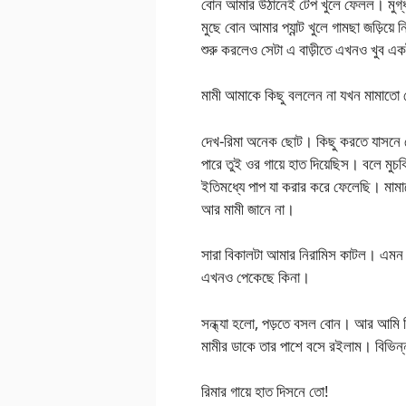
বোন আমার উঠানেই টেপ খুলে ফেলল। মুগ্ধ হ
মুছে বোন আমার প্যান্ট খুলে গামছা জড়িয
শুরু করলেও সেটা এ বাড়ীতে এখনও খুব এ
মামী আমাকে কিছু বললেন না যখন মামাতো 
দেখ-রিমা অনেক ছোট। কিছু করতে যাসনে য
পারে তুই ওর গায়ে হাত দিয়েছিস। বলে ম
ইতিমধ্যে পাপ যা করার করে ফেলেছি। মামাতো
আর মামী জানে না।
সারা বিকালটা আমার নিরামিস কাটল। এমন স
এখনও পেকেছে কিনা।
সন্ধ্যা হলো, পড়তে বসল বোন। আর আমি 
মামীর ডাকে তার পাশে বসে রইলাম। বিভিন
রিমার গায়ে হাত দিসনে তো!