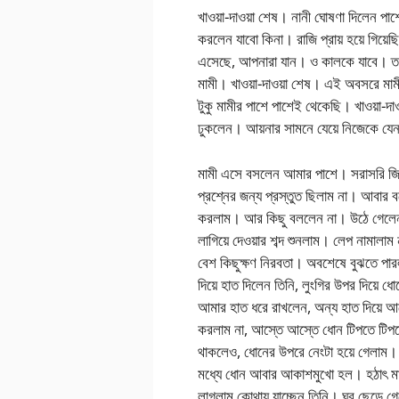
খাওয়া-দাওয়া শেষ। নানী ঘোষণা দিলেন পা
করলেন যাবো কিনা। রাজি প্রায় হয়ে গিয
এসেছে, আপনারা যান। ও কালকে যাবে। তখন
মামী। খাওয়া-দাওয়া শেষ। এই অবসরে মামীর
টুকু মামীর পাশে পাশেই থেকেছি। খাওয়া-দাওয
ঢুকলেন। আয়নার সামনে যেয়ে নিজেকে যেন
মামী এসে বসলেন আমার পাশে। সরাসরি জিজ
প্রশ্নের জন্য প্রস্তুত ছিলাম না। আবার 
করলাম। আর কিছু বললেন না। উঠে গেলেন। 
লাগিয়ে দেওয়ার শব্দ শুনলাম। লেপ নামাল
বেশ কিছুক্ষণ নিরবতা। অবশেষে বুঝতে পা
দিয়ে হাত দিলেন তিনি, লুংগির উপর দিয়ে ধ
আমার হাত ধরে রাখলেন, অন্য হাত দিয়ে
করলাম না, আস্তে আস্তে ধোন টিপতে টিপত
থাকলেও, ধোনের উপরে নেংটা হয়ে গেলাম। মা
মধ্যে ধোন আবার আকাশমুখো হল। হঠাৎ মাম
লাগলাম কোথায় যাচ্ছেন তিনি। ঘর ছেড়ে 