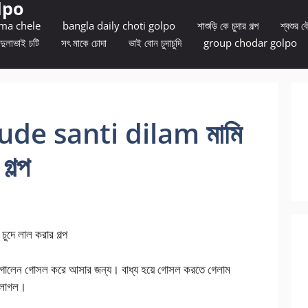
lpo
 ma chele
bangla daily choti golpo
শাশুড়ি কে চুদার গল্প
শ্বশুর বৌ
দুলাভাই চটি
সৎ মাকে চোদা
ভাই বোন চুদাচুদি
group chodar golpo
de santi dilam মামি
গল্প
রার গল্প
 লাগালেন গোসল করে আসার জন্য। বাধ্য হয়ে গোসল করতে গেলাম
 লাগল।