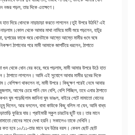
 যেন নজর পড়ল, তার দিকে এতক্ষণে।
অন্য হাত দিয়ে ধোনকে নাড়াচাড়া করতে লাগলেন।তুই উপরে উঠবি? এই
নাড়লাম।কোল থেকে আমার মাথা নামিয়ে মামী শুয়ে পড়লেন, হাটুর
 দুপায়ের ফাকে শুয়ে ধোনটাকে আস্তে আস্তে মামীর গুদে ঘষে
কক্ষণ ঠাপানোর পরে মামী আমাকে জাপটিয়ে ধরলেন, ঠাপাতে
ো গুদ থেকে ধোন বের করে, শুয়ে পড়লাম, মামী আমার উপরে উঠে হাত
িলেন। ঠাপাতে লাগলেন। আমি এই সুযোগে আবার মামীর দুধের দিকে
ম। বেশিক্ষণ থাকলেন না, মামী উপরে। কিছুক্ষণ পরেই নেমে আবার
ুজলাম, আগের চেয়ে পানি যেন বেশি, বেশি পিচ্ছিল, তবে এবার ঠাপাতে
খন ঘুম পড়েছিলাম জানিনা ঘুম ভাঙল, বাইরে গেটে মামাতো বোনের
ুমু দিলেন, আর বললেন, বাবা কাউকে কিছু বলিস না যেন, আমি বাধ্য
াড়ি ফুরিয়ে যায়। প্রাইমারী স্কুল চারটেয় ছুটি হয়। তার মানে
 মামাতো বোনের সাথে দেখা হয়নি। সকালেও তাকে দেখিনি।
র কত হবে ১০/১১-তার মানে দুধ উঠার বয়স। কেবল ছোট ছোট