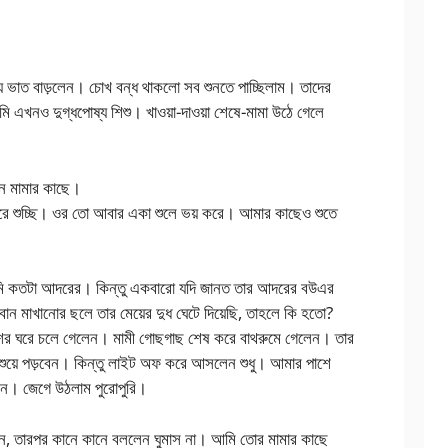
য ভাত বাড়লেন। চোখ বন্ধ থাকলো সব শুনতে পাচ্ছিলাম। তাদের
আমি এখনও দুগ্ধপোষ্য শিশু। খাওয়া-দাওয়া শেষে-মামা উঠে গেলে
েন মামার কাছে।
 শুচ্ছি। ওর তো আবার একা শুলে ভয় করে। আমার কাছেও শুতে
মি কতটা আদরের। কিন্তু একবারো যদি জানত তার আদরের বউএর
াবান মাখানোর ছলে তার মেয়ের দুধ ঘেটে দিয়েছি, তাহলে কি হতো?
শের ঘরে চলে গেলেন। মামী গোছগাছ শেষ করে বাথরুমে গেলেন। তার
ুয়ে পড়বেন। কিন্তু লাইট অফ করে আসলেন শুধু। আমার পাশে
াগলেন। জেগে উঠলাম পুরোপুরি।
ন, তারপর কানে কানে বললেন ঘুমাস না। আমি তোর মামার কাছে