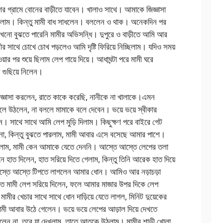
শের গ্রামে বোনের বাড়ীতে যাবেন। খালাও সাথে। আমাকে জিজ্ঞাসা
়েছিলাম। কিন্তু মামী বাধ সাধলেন। বললেন ও থাক। অনেকদিন পর
ো বুঝতে পারেনি মামীর অভিসন্ধি। দুপুরে ও বাড়ীতে আমি আর
 সাথে চোখে চোখ পড়লেও আমি দৃষ্টি ফিরিয়ে নিচ্ছিলাম। যদিও সময়
়ার পর শুয়ে ছিলাম লেপ গায়ে দিয়ে। আধাঘন্টা পরে মামী ঘরে
 গুছিয়ে নিলেন।
্ঞাসা করলেন, রাতে কাকে করেছি, নানীকে না খালাকে।এমন
বলে উঠলেন, না বললে মামাকে বলে দেবেন। ভয়ে ভয়ে স্বীকার
সাথে সাথে আমি লেপ মুড়ি দিলাম। কিছুক্ষণ পরে বাইরে গেট
াম না, কিন্তু বুঝতে পারলাম, মামী আবার এসে বসেছে আমার পাশে।
রলাম, মামী কেন আমাকে যেতে দেননি। আস্তে আস্তে লেপের তলা
োনে হাত দিলেন, হাত সরিয়ে দিতে গেলাম, কিন্তু তিনি আরেক হাত দিয়ে
 আস্তে আস্তে টিপতে লাগলেন আমার ধোন। আমিও আর নড়াচড়া
ে মামী লেপ সরিয়ে দিলেন, ফলে আমার মাজার উপর দিকে লেপ
মীর খেচার সাথে সাথে ধোন দাড়িয়ে যেতে লাগল, মিনিট দুয়েকের
ী আবার উঠে গেলেন। ভয়ে ভয়ে লেপের আড়াল দিয়ে দেখতে
গেলেন না, তবে যা দেখলাম, তাতে আতকে উঠলাম। মামীর শাড়ী খোলা