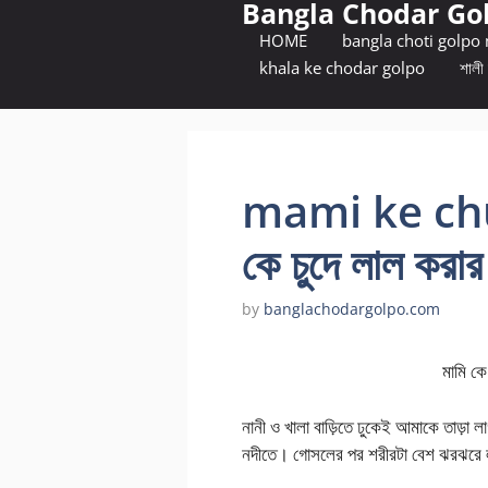
Bangla Chodar Go
Skip
to
HOME
bangla choti golpo
content
khala ke chodar golpo
শালী 
mami ke chu
কে চুদে লাল করার 
by
banglachodargolpo.com
মামি কে চুদে লাল ক
নানী ও খালা বাড়িতে ঢুকেই আমাকে তাড়া
নদীতে। গোসলের পর শরীরটা বেশ ঝরঝরে