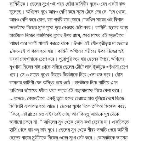
কামিনীকে। ছেলের মুখে ওই গরম ছোঁয়া কামিনীর বুকেও যেন একটা ঝড়
তুলেছে। অখিলের মুখে আরও বেশি করে স্তন ঠেলে দেয় সে, “নে খোকা,
আরও বেশি করে চোশ, যত পারবি তত জোরে।”অখিল মায়ের ওই বিশাল
স্তনটাকে নিজের মুখে পুরো পুরে নেওয়ার চেষ্টা করে। কামিনী ছেলের অন্য
হাতটাকে নিজের বামদিকের বুকের উপর রাখে, সেও মায়ের ওই স্তনটাকে
আচ্ছা করে দলাই মালাই করতে থাকে। উদ্দাম এই যৌনক্রীড়ায় মা ছেলের
দু’জনেরই গা গরম হয়ে যায়। কামিনী অখিলের শরীরের উপর নিজের ওই
ডবকা দেহখানাকে চেপে ধরে। পুরোপুরি শুয়ে যায় ছেলের উপরে, অখিলের
মুখখানা নিজের মাই থেকে সরিয়ে ছেলের ঠোঁটে লাল টুকটুকে ওষ্ঠখানা চেপে
ধরে। সে ও মায়ের মুখের ভিতরে জিভটাকে নিয়ে খেলা শুরু করে। যৌন
কামনায় কামিনী যেন অস্থির হয়ে ওঠে। হাতটাকে নিচে নামিয়ে এনে
অখিলের দু’পায়ের ফাঁকে থাকা শক্ত ওই বাড়াখানাকে নিয়ে খেলা করে।
…বসেছে, কোমরটাকে একটু তুলে গুদের চেরাতে হাত বুলিয়ে দেখে ভিজে
জিনিসটা একাকার হয়ে আছে। ছেলের মুখের দিকে তাকিয়ে জিজ্ঞেস করে,
“কিরে, এইরাতের মত এইবারেই শেষ, আর কিন্তু আমাকে ঘুম থেকে
জাগানো চলবে না।” অখিলের মুখ থেকে কোন কথা বেরোয় না। একচিলতে
হাসি খেলে যায় শুধু তার মুখে। ছেলের মুখ থেকে নীরব সম্মতি পেয়ে কামিনী
ছেলের বাড়ার মুন্ডীটাকে নিজের গুদের মুখে সেট করে। কোমরটাকে আস্তে