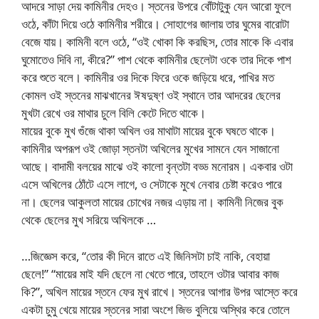
আদরে সাড়া দেয় কামিনীর দেহও। স্তনের উপরে বোঁটাটুকু যেন আরো ফুলে
ওঠে, কাঁটা দিয়ে ওঠে কামিনীর শরীরে। সোহাগের জালায় তার ঘুমের বারোটা
বেজে যায়। কামিনী বলে ওঠে, “ওই খোকা কি করছিস, তোর মাকে কি এবার
ঘুমোতেও দিবি না, কীরে?” পাশ থেকে কামিনীর ছেলেটা ওকে তার দিকে পাশ
করে শুতে বলে। কামিনীর ওর দিকে ফিরে ওকে জড়িয়ে ধরে, পাখির মত
কোমল ওই স্তনের মাঝখানের ঈষদুষ্ণ ওই স্থানে তার আদরের ছেলের
মুখটা রেখে ওর মাথার চুলে বিলি কেটে দিতে থাকে।
মায়ের বুকে মুখ গুঁজে থাকা অখিল ওর মাথাটা মায়ের বুকে ঘষতে থাকে।
কামিনীর অপরূপ ওই জোড়া স্তনটা অখিলের মুখের সামনে যেন সাজানো
আছে। বাদামী বলয়ের মাঝে ওই কালো বৃন্তটা বড্ড মনোরম। একবার ওটা
এসে অখিলের ঠোঁটে এসে লাগে, ও সেটাকে মুখে নেবার চেষ্টা করেও পারে
না। ছেলের আকুলতা মায়ের চোখের নজর এড়ায় না। কামিনী নিজের বুক
থেকে ছেলের মুখ সরিয়ে অখিলকে …
…জিজ্ঞেস করে, “তোর কী দিনে রাতে এই জিনিসটা চাই নাকি, বেহায়া
ছেলে!” “মায়ের মাই যদি ছেলে না খেতে পারে, তাহলে ওটার আবার কাজ
কি?”, অখিল মায়ের স্তনে ফের মুখ রাখে। স্তনের আগার উপর আস্তে করে
একটা চুমু খেয়ে মায়ের স্তনের সারা অংশে জিভ বুলিয়ে অস্থির করে তোলে