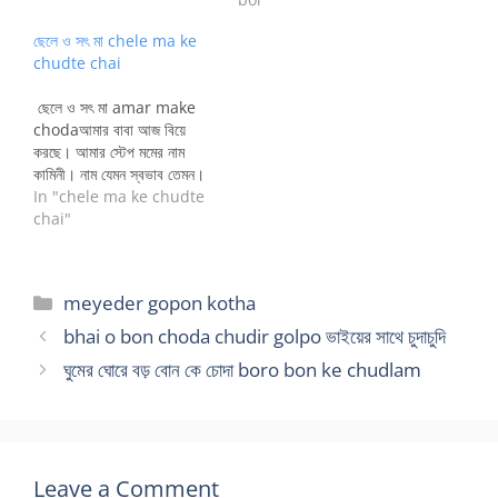
করেছে, কামিনীর সুন্দর মুখটাকে যেন
আরও সাজিয়ে তুলেছে। কেউ যেন
ছেলে ও সৎ মা chele ma ke
পাশ থেকে একখানা বলিষ্ঠ হাত এসে
chudte chai
কামিনীর স্তনের উপর স্থাপন করে,
আঙুল গুলো বুলিয়ে যেন খেলা…
ছেলে ও সৎ মা amar make
chodaআমার বাবা আজ বিয়ে
করছে। আমার স্টেপ মমের নাম
কামিনী। নাম যেমন স্বভাব তেমন।
এসেছে একদিন হলো, দুটো চোখে শুধু
In "chele ma ke chudte
কামনার আগুন। আমার রুমের
chai"
পাশেই…
Categories
meyeder gopon kotha
bhai o bon choda chudir golpo ভাইয়ের সাথে চুদাচুদি
ঘুমের ঘোরে বড় বোন কে চোদা boro bon ke chudlam
Leave a Comment