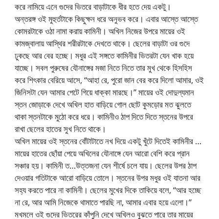
করে নামিয়ে এনে গুদের ভিতরে বাড়াটাকে ধীর হতে দেয় একটু।
অন্তরঙ্গ ওই মুহুর্তটাকে কিছুক্ষন ধরে অনুভব করে। এবার আস্তে আস্তে
কোমরটাকে ওঠা নামা করায় কামিনী। অখিল নিজের উপরে মায়ের ওই
কামজ্বালায় আস্থির শরীরটাকে দেখতে থাকে। ছেলের বাড়াটা ওর গুদে
ঢুকছে আর বের হচ্ছে। মধুর এই সঙ্গতে কামিনীর ভিতরটা যেন খাক হয়ে
যাচ্ছে। সবল পুরুষের যৌনাঙ্গের মজা নিতে নিতে তার মুখ থেকে হিসহিস
করে শিৎকার বেরিয়ে আসে, “আহা রে, পুরো জান বের করে দিলো আমার, ওই
জিনিসটা যেন আমার পেটে গিয়ে ধাক্কা মারছে।” মায়ের ওই দোদুল্যমান
স্তন জোড়াকে দেখে অখিল হাত বাড়িয়ে গোল ছোট কুমড়োর মত ঝুলতে
থাকা স্তনটাকে মুঠো করে ধরে। কামিনীও ঠাপ দিতে দিতে স্তনের উপরে
রাখা ছেলের হাতের সুখ নিতে থাকে।
অখিল মায়ের ওই স্তনের বোঁটাটাতে নখ দিয়ে একটু খুঁটে দিতেই কামিনীর …
মায়ের হাতের ছোঁয়া পেয়ে অখিলের যৌনাঙ্গে যেন আরো বেশি করে প্রান
সঞ্চার হয়। কামিনী ত…উত্তজনা যেন শীর্ষে চলে যায়। ছেলের উপর ঠাপ
দেওয়ার গতিটাকে আরো বাড়িয়ে তোলে। স্তনের উপর মধুর ওই যাতনা আর
সহ্য করতে পারে না কামিনী। ছেলের মুখের দিকে তাকিয়ে বলে, “আর হচ্ছে
না রে, আর আমি নিজেকে থামাতে পারছি না, আমার এবার হয়ে এলো।”
মখমলে ওই গুদের ভিতরের কাঁপুনি দেখে অখিলও বুঝতে পারে তার মায়ের