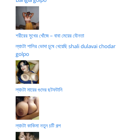
শরীরের সুখের খোঁজে – বাবা মেয়ের যৌনতা
ল্যাংটা শালির ভোদা চুষে খেয়েছি shali dulavai chodar
golpo
ল্যাংটা মায়ের গুদের ছটফটানি
ল্যাংটা কাকিমা নতুন চটি গল্প