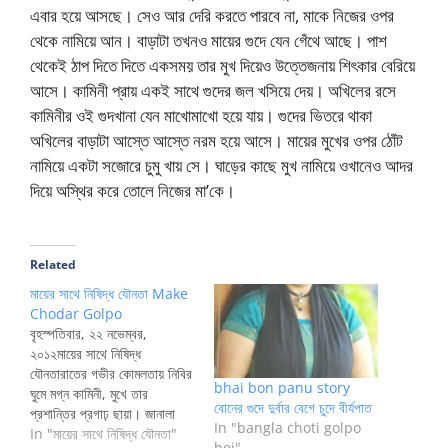
এবার হয়ে আসছে। সেও আর দেরি করতে পারবে না, মাকে নিজের ওপর
থেকে নামিয়ে আন। বাড়াটা তখনও মায়ের গুদে যেন গেঁথে আছে। পাশ
থেকেই ঠাপ দিতে দিতে একসময় তার মুখ দিয়েও উত্তেজনায় শিৎকার বেরিয়ে
আসে। কামিনী প্রায় একই সাথে গুদের জল খসিয়ে দেয়। অখিলের রসে
কামিনীর ওই গুদখানা যেন মাখোমাখো হয়ে যায়। গুদের ভিতরে থাকা
অখিলের বাড়াটা আস্তে আস্তে নরম হয়ে আসে। মায়ের মুখের ওপর ঠোঁট
নামিয়ে একটা সজোরে চুমু খায় সে। ঘাড়ের কাছে মুখ নামিয়ে ওখানেও আদর
দিয়ে অস্থির করে তোলে নিজের মা’কে।
Related
মায়ের সাথে নিষিদ্ধ যৌনতা Make
Chodar Golpo
বৃহস্পতিবার, ২২ নভেম্বর,
২০১২মায়ের সাথে নিষিদ্ধ
যৌনতারাতের গভীর কোমলতায় নিবির
bhai bon panu story
ঘুমে মগ্ন কামিনী, মুখে তার
বোনের গুদে দুর্বার বেগে চুদে বীর্যপাত
প্রশান্তির প্রগাঢ় ছায়া। জানালা
In "bangla choti golpo
দিয়ে হালকা চাঁদের আলো প্রবেশ
In "মায়ের সাথে নিষিদ্ধ যৌনতা"
boi"