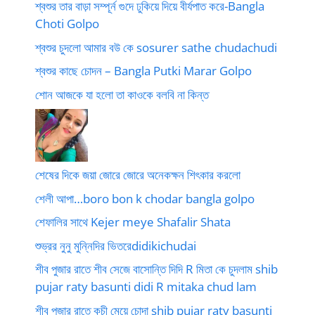
শ্বশুর তার বাড়া সম্পূর্ন গুদে ঢুকিয়ে দিয়ে বীর্যপাত করে-Bangla
Choti Golpo
শ্বশুর চুদলো আমার বউ কে sosurer sathe chudachudi
শ্বশুর কাছে চোদন – Bangla Putki Marar Golpo
শোন আজকে যা হলো তা কাওকে বলবি না কিন্ত
শেষের দিকে জয়া জোরে জোরে অনেকক্ষন শিৎকার করলো
শেলী আপা…boro bon k chodar bangla golpo
শেফালির সাথে Kejer meye Shafalir Shata
শুভ্রর নুনু মুন্নিদির ভিতরেdidikichudai
শীব পুজার রাতে শীব সেজে বাসোন্তি দিদি R মিতা কে চুদলাম shib
pujar raty basunti didi R mitaka chud lam
শীব পুজার রাতে কচী মেয়ে চোদা shib pujar raty basunti