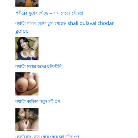
শরীরের সুখের খোঁজে – বাবা মেয়ের যৌনতা
ল্যাংটা শালির ভোদা চুষে খেয়েছি shali dulavai chodar
golpo
ল্যাংটা মায়ের গুদের ছটফটানি
ল্যাংটা কাকিমা নতুন চটি গল্প
লেসবিয়ান সেক্স মেয়ে মেয়ে চুদা চুদির গল্প