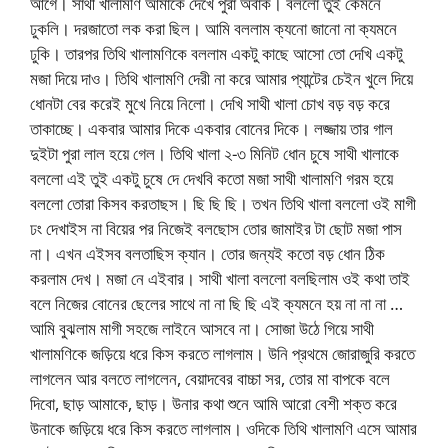
আগে। সাথী খালামণি আমাকে দেখে পুরা অবাক। বললো তুই কেমনে
ঢুকলি। দরজাতো লক করা ছিল। আমি বললাম ক্যনো জানো না ক্যমনে
ঢুকি। তারপর তিথি খালামণিকে বললাম একটু কাছে আসো তো দেখি একটু
মজা দিয়ে দাও। তিথি খালামণি দেরী না করে আমার প্যান্টের চেইন খুলে দিয়ে
ধোনটা বের করেই মুখে নিয়ে নিলো। দেখি সাথী খালা চোখ বড় বড় করে
তাকাচ্ছে। একবার আমার দিকে একবার বোনের দিকে। লজ্জায় তার গাল
দুইটা পুরা লাল হয়ে গেল। তিথি খালা ২-৩ মিনিট ধোন চুষে সাথী খালাকে
বললো এই তুই একটু চুষে দে দেখবি কতো মজা সাথী খালামণি গরম হয়ে
বললো তোরা কিসব করতাছস। ছি ছি ছি। তখন তিথি খালা বললো ওই মাগী
ঢং দেখাইস না বিয়ের পর নিজেই বলছোস তোর জামাইর টা ছোট মজা পাস
না। এখন এইসব বলতাছিস ক্যান। তোর জন্যই কতো বড় ধোন ঠিক
করলাম দেখ। মজা নে এইবার। সাথী খালা বললো বলছিলাম ওই কথা তাই
বলে নিজের বোনের ছেলের সাথে না না ছি ছি এই ক্যমনে হয় না না না …
আমি বুঝলাম মাগী সহজে লাইনে আসবে না। সোজা উঠে গিয়ে সাথী
খালামণিকে জড়িয়ে ধরে কিস করতে লাগলাম। উনি প্রথমে জোরাজুরি করতে
লাগলেন আর বলতে লাগলেন, বেয়াদবের বাচ্চা সর, তোর মা বাপকে বলে
দিবো, ছাড় আমাকে, ছাড়। উনার কথা শুনে আমি আরো বেশী শক্ত করে
উনাকে জড়িয়ে ধরে কিস করতে লাগলাম। ওদিকে তিথি খালামণি এসে আমার