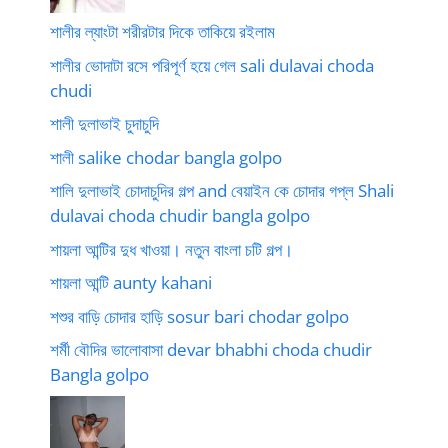
শালীর ল্যাংটা শরীরটার দিকে তাকিয়ে রইলাম
শালীর ভোদাটা রসে পরিপূর্ণ হয়ে গেল sali dulavai choda
chudi
শালী দুলাভাই চুদাচুদি
শালী salike chodar bangla golpo
শালি দুলাভাই চোদাচুদির গল্প and বেয়াইন কে চোদার গপ্ল Shali
dulavai choda chudir bangla golpo
শায়লা আন্টির দুধ খাওয়া। নতুন বাংলা চটি গল্প।
শায়লা আন্টি aunty kahani
শশুর বাড়ি চোদার হাড়ি sosur bari chodar golpo
শর্মী বৌদির ভালোবাসা devar bhabhi choda chudir
Bangla golpo