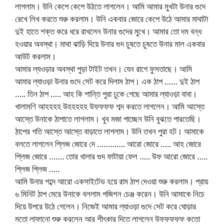
লাগলাম। উনি কেপে কেপে উঠতে লাগলেন। আমি আমার মুখটা উনার গুদে
রেখে লিখ করতে শুরু করলাম। উনি একবার জোরে কেপে উঠে আমার মাথাটা
দুই হাতে শক্ত করে ধরে রাখলেন উনার গুদের মুখে। আমার তো দম বন্ধ
হওয়ার অবস্থা। মাথা ঝাড়ি দিয়ে উনার গুদ চুষতে চুষতে উনার মাল একবার
আউট করলাম।
আমার ল্যওড়ার অবস্থা পুড়া টাইট তখন। যেন রাগে ফুসতাছে। আমি
আমার ল্যাওড়া উনার গুদে সেট করে দিলাম ঠাপ। এক ঠাপ …… দুই ঠাপ
….. তিন ঠাপ ….. আহ কি শান্তি পুরা ঢুকে গেছে আমার ল্যাওড়া বাবা।
খালামণি আহহহহ উহহহহহ উফফফফ শব্দ করতে লাগলেন। আমি আস্তে
আস্তে উনাকে ঠাপাতে লাগলাম। খুব মজা পাচ্ছেন উনি বুঝতে পারতেছি।
ঠাপের গতি আস্তে আস্তে বাড়াতে লাগলাম। উনি তখন পুরা হট। আমাকে
বলতে লাগলেন প্লিজ জোরে দে …………. আরো জোরে ….. আহ জোরে
প্লিজ জোরে ……. তোর খালার গুদ ফাটায়া ফেল ….. উফ আরো জোরে …..
প্লিজ প্লিজ …..
আমি উনার শব্দে আরো একসাইটেড হয়ে রাম ঠাপ দেওয়া শুরু করলাম। প্রায়
৬ মিনিট ঠাপ মেরে উনাকে বললাম পজিশন চেঞ্জ করেন। উনি আমাকে নিচে
দিয়ে উপরে উঠে গেলেন। নিজেই আমার ল্যাওড়া গুদে সেট করে ঘোড়ার
মতো লাফানো শুরু করলেন আর শীৎকার দিতে লাগলেন উফফফফফ কতো