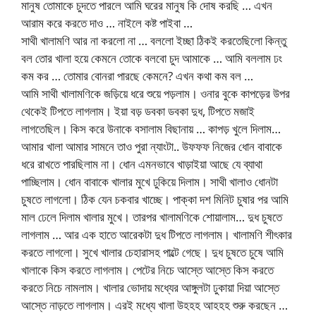
মানুষ তোমাকে চুদতে পারলে আমি ঘরের মানুষ কি দোষ করছি … এখন
আরাম করে করতে দাও … নাইলে কষ্ট পাইবা …
সাথী খালামণি আর না করলো না … বললো ইচ্ছা ঠিকই করতেছিলো কিন্তু
বল তোর খালা হয়ে কেমনে তোকে বলবো চুদ আমাকে … আমি বললাম ঢং
কম কর … তোমার বোনরা পারছে কেমনে? এখন কথা কম বল …
আমি সাথী খালামণিকে জড়িয়ে ধরে শুয়ে পড়লাম। ওনার বুকে কাপড়ের উপর
থেকেই টিপতে লাগলাম। ইয়া বড় ডবকা ডবকা দুধ, টিপতে মজাই
লাগতেছিল। কিস করে উনাকে বসালাম বিছানায় … কাপড় খুলে দিলাম…
আমার খালা আমার সামনে তাও পুরা ন্যাংটা.. উফফফ নিজের ধোন বাবাকে
ধরে রাখতে পারছিলাম না। ধোন এমনভাবে খাড়াইয়া আছে যে ব্যাথা
পাচ্ছিলাম। ধোন বাবাকে খালার মুখে ঢুকিয়ে দিলাম। সাথী খালাও ধোনটা
চুষতে লাগলো। ঠিক যেন চকবার খাচ্ছে। পাক্কা দশ মিনিট চুষার পর আমি
মাল ঢেলে দিলাম খালার মুখে। তারপর খালামণিকে শোয়ালাম… দুধ চুষতে
লাগলাম … আর এক হাতে আরেকটা দুধ টিপতে লাগলাম। খালামণি শীৎকার
করতে লাগলো। সুখে খালার চেহারাসহ পাল্টে গেছে। দুধ চুষতে চুষে আমি
খালাকে কিস করতে লাগলাম। পেটের নিচে আস্তে আস্তে কিস করতে
করতে নিচে নামলাম। খালার ভোদায় মধ্যের আঙ্গুলটা ঢুকায়া দিয়া আস্তে
আস্তে নাড়তে লাগলাম। এরই মধ্যে খালা উহহহ আহহহ শুরু করছেন …