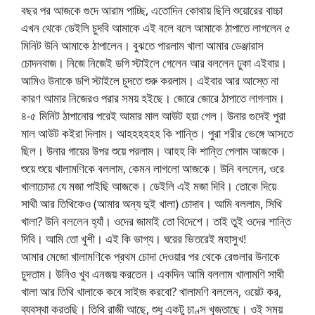
বছর পর আজকে গুদে আরাম পাচ্ছি, এতোদিন কোথায় ছিলি শুয়োরের বাচ্চা
এখন থেকে ডেইলি চুদবি আমাকে এই বলে বলে আমাকে ঠাপাতে লাগলেন ৫
মিনিট উনি আমাকে ঠাপালেন। বুঝতে পারলাম খালা আমার ডেঞ্জারাস
চোদনবাজ। নিজে নিজেই ডগি স্টাইলে গেলেন আর বললেন ঢুকা এইবার।
আমিও উনাকে ডগি স্টাইলে চুদতে শুরু করলাম। এইবার আর আস্তে না
কারণ আমার নিজেরও পরার সময় হইছে। জোরে জোরে ঠাপাতে লাগলাম।
৪-৫ মিনিট ঠাপানোর পরেই আমার মাল আউট হয়া গেল। উনার গুদেই পুরা
মাল আউট কইরা দিলাম। আহহহহহহ কি শান্তি। পুরা শরীর ভেঙ্গে আসতে
ছিল। উনার গায়ের উপর শুয়ে পরলাম। আহহ কি শান্তি পেলাম আজকে।
শুয়ে শুয়ে খালামণিকে বললাম, কেমন লাগলো আজকে। উনি বললেন, ওরে
খালাচোদা যে মজা পাইছি আজকে। ডেইলি এই মজা দিবি। তোকে দিয়ে
সাথী আর তিথিকেও (আমার অন্য দুই খালা) চোদাব। আমি বললাম, সিথি
খালা? উনি বললেন হ্যাঁ। ওদের জামাই তো বিদেশে। তাই তুই ওদের শান্তি
দিবি। আমি তো খুশী। এই কি ভাগ্য। ঘরের ভিতরেই মহাসুখ!
আমার মেজো খালামণিকে প্রথম চোদা দেওয়ার পর থেকে রেগুলার উনাকে
চুদতাম। উনিও খুব এনজয় করতেন। একদিন আমি বললাম খালামণি সাথী
খালা আর তিথি খালাকে কবে সাইজ করবো? খালামণি বললেন, ওয়েট কর,
ব্যবস্থা করতছি। তিথি রাজী আছে, শুধু একটু চাণ্স খুজতাছে। ওই সময়