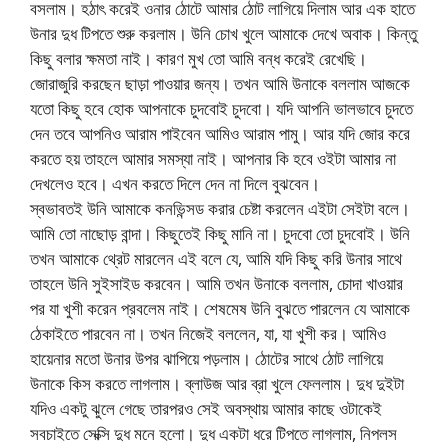
বসলাম। হঠাৎ করেই ওনার ঠোটে আমার ঠোট লাগিয়ে দিলাম আর এক হাতে
উনার দুধ টিপতে শুরু করলাম। উনি চোখ খুলে আমাকে দেখে অবাক। কিন্তু
কিছু বলার ক্ষমতা নাই। কারণ মুখ তো আমি বন্ধ করেই রেখেছি।
জোরাজুরি করছেন ছাড়া পাওয়ার জন্য। তখন আমি উনাকে বললাম আজকে
যতো কিছু হবে হোক আপনাকে চুদবোই চুদবো। যদি আপনি ভালভাবে চুদতে
দেন তবে আপনিও আরাম পাইবেন আমিও আরাম পামু। আর যদি জোর করে
করতে হয় তাহলে আমার সমস্যা নাই। আপনার কি হবে ওইটা আমার না
দেখলেও হবে। এখন করতে দিলে দেন না দিলে বুঝবেন।
স্বভাবতই উনি আমাকে কনভিন্সড করার চেষ্টা করলেন এইটা সেইটা বলে।
আমি তো নাছোড় বান্দা। কিছুতেই কিছু মানি না। চুদবো তো চুদবোই। উনি
তখন আমাকে থ্রেট মারলেন এই বলে যে, আমি যদি কিছু করি উনার সাথে
তাহলে উনি সুইসাইড করবেন। আমি তখন উনাকে বললাম, চোদা খাওয়ার
পর যা খুশী করেন প্রবলেম নাই। শেষমেষ উনি বুঝতে পারলেন যে আমাকে
ঠেকাইতে পারবেন না। তখন নিজেই বললেন, যা, যা খুশী কর। আমিও
হায়েনার মতো উনার উপর ঝাপিয়ে পড়লাম। ঠোটের সাথে ঠোট লাগিয়ে
উনাকে কিস করতে লাগলাম। ব্লাউজ আর ব্রা খুলে ফেললাম। দুধ দুইটা
যদিও একটু ঝুলে গেছে তারপরও সেই অবস্থায় আমার কাছে ওটাকেই
সবচাইতে সেক্সি দুধ মনে হলো। দুধ একটা ধরে টিপতে লাগলাম, নিপলস