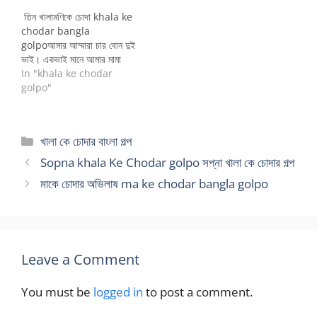
উনার এক ছেলে…
তিন খালামণিকে চোদা khala ke
chodar bangla
golpoআমার আম্মারা চার বোন দুই
ভাই। একভাই মানে আমার মামা
দেশের বাইরে থাকে, আরেক ভাই
In "khala ke chodar
ছোট বেলায় মারা যান। আমার আম্মা
golpo"
সবার বড়। তারপরের জন…
Categories
খালা কে চোদার বাংলা গল্প
Sopna khala Ke Chodar golpo সপ্না খালা কে চোদার গল্প
মাকে চোদার অভিলাষ ma ke chodar bangla golpo
Leave a Comment
You must be
logged in
to post a comment.