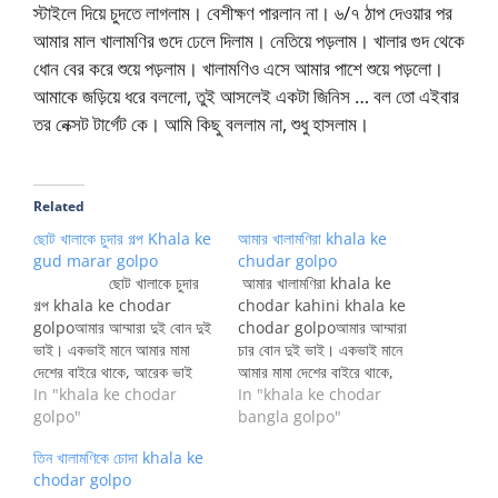
স্টাইলে দিয়ে চুদতে লাগলাম। বেশীক্ষণ পারলান না। ৬/৭ ঠাপ দেওয়ার পর
আমার মাল খালামণির গুদে ঢেলে দিলাম। নেতিয়ে পড়লাম। খালার গুদ থেকে
ধোন বের করে শুয়ে পড়লাম। খালামণিও এসে আমার পাশে শুয়ে পড়লো।
আমাকে জড়িয়ে ধরে বললো, তুই আসলেই একটা জিনিস … বল তো এইবার
তর নেক্সট টার্গেট কে। আমি কিছু বললাম না, শুধু হাসলাম।
Related
ছোট খালাকে চুদার গল্প Khala ke
আমার খালামণিরা khala ke
gud marar golpo
chudar golpo
ছোট খালাকে চুদার
আমার খালামণিরা khala ke
গল্প khala ke chodar
chodar kahini khala ke
golpoআমার আম্মারা দুই বোন দুই
chodar golpoআমার আম্মারা
ভাই। একভাই মানে আমার মামা
চার বোন দুই ভাই। একভাই মানে
দেশের বাইরে থাকে, আরেক ভাই
আমার মামা দেশের বাইরে থাকে,
ছোট বেলায় মারা যান। আমার আম্মা
In "khala ke chodar
আরেক ভাই ছোট বেলায় মারা যান।
In "khala ke chodar
সবার বড়। তারপরে মেজো মামা
golpo"
আমার আম্মা সবার বড়। তারপরের
bangla golpo"
এরপর আমার ছোট খালা যাকে নিয়ে
জন যাকে নিয়ে কাহিনী উনি আমার
তিন খালামণিকে চোদা khala ke
এই কাহিনী ।খালা আমার…
আম্মার চার বছরের ছোট। খালুর
chodar golpo
সাথে তার ছাড়াছাড়ি হয়ে গেছে।