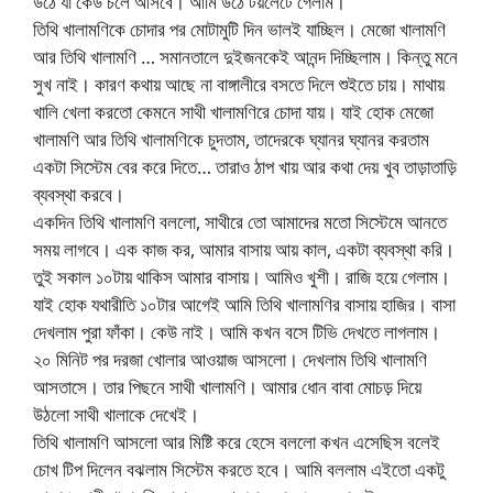
উঠে যা কেউ চলে আসবে। আমি উঠে টয়লেটে গেলাম।
তিথি খালামণিকে চোদার পর মোটামুটি দিন ভালই যাচ্ছিল। মেজো খালামণি
আর তিথি খালামণি … সমানতালে দুইজনকেই আনন্দ দিচ্ছিলাম। কিন্তু মনে
সুখ নাই। কারণ কথায় আছে না বাঙ্গালীরে বসতে দিলে শুইতে চায়। মাথায়
খালি খেলা করতো কেমনে সাথী খালামণিরে চোদা যায়। যাই হোক মেজো
খালামণি আর তিথি খালামণিকে চুদতাম, তাদেরকে ঘ্যানর ঘ্যানর করতাম
একটা সিস্টেম বের করে দিতে… তারাও ঠাপ খায় আর কথা দেয় খুব তাড়াতাড়ি
ব্যবস্থা করবে।
একদিন তিথি খালামণি বললো, সাথীরে তো আমাদের মতো সিস্টেমে আনতে
সময় লাগবে। এক কাজ কর, আমার বাসায় আয় কাল, একটা ব্যবস্থা করি।
তুই সকাল ১০টায় থাকিস আমার বাসায়। আমিও খুশী। রাজি হয়ে গেলাম।
যাই হোক যথারীতি ১০টার আগেই আমি তিথি খালামণির বাসায় হাজির। বাসা
দেখলাম পুরা ফাঁকা। কেউ নাই। আমি কখন বসে টিভি দেখতে লাগলাম।
২০ মিনিট পর দরজা খোলার আওয়াজ আসলো। দেখলাম তিথি খালামণি
আসতাসে। তার পিছনে সাথী খালামণি। আমার ধোন বাবা মোচড় দিয়ে
উঠলো সাথী খালাকে দেখেই।
তিথি খালামণি আসলো আর মিষ্টি করে হেসে বললো কখন এসেছিস বলেই
চোখ টিপ দিলেন বঝলাম সিস্টেম করতে হবে। আমি বললাম এইতো একটু