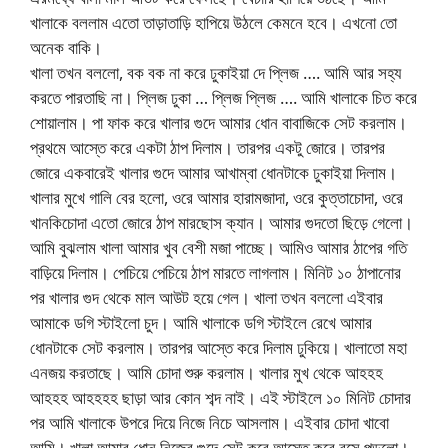
খালাকে বললাম এতো তাড়াতাড়ি হাপিয়ে উঠলে কেমনে হবে। এখনো তো
অনেক বাকি।
খালা তখন বললো, বক বক না করে ঢুকাইয়া দে প্লিজ …. আমি আর সহ্য
করতে পারতাছি না। প্লিজ ঢুকা … প্লিজ প্লিজ …. আমি খালাকে চিত করে
শোয়ালাম। পা ফাক করে খালার গুদে আমার ধোন বাবাজিকে সেট করলাম।
প্রথমে আস্তে করে একটা ঠাপ দিলাম। তারপর একটু জোরে। তারপর
জোরে একবারেই খালার গুদে আমার আখাম্বা ধোনটাকে ঢুকাইয়া দিলাম।
খালার মুখে গালি বের হলো, ওরে আমার হারামজাদা, ওরে কুত্তাচোদা, ওরে
খানকিচোদা এতো জোরে ঠাপ মারছোস ক্যান। আমার গুদতো ছিড়ে গেলো।
আমি বুঝলাম খালা আমার খুব বেশী মজা পাচ্ছে। আমিও আমার ঠাপের গতি
বাড়িয়ে দিলাম। পেচিয়ে পেচিয়ে ঠাপ মারতে লাগলাম। মিনিট ১০ ঠাপানোর
পর খালার গুদ থেকে মাল আউট হয়ে গেল। খালা তখন বললো এইবার
আমাকে ডগি স্টাইলো চুদ। আমি খালাকে ডগি স্টাইলে রেখে আমার
ধোনটাকে সেট করলাম। তারপর আস্তে করে দিলাম ঢুকিয়ে। খালাতো মহা
এনজয় করতাছে। আমি চোদা শুরু করলাম। খালার মুখ থেকে আহহহ
আহহহ আহহহহ ছাড়া আর কোন শব্দ নাই। এই স্টাইলে ১০ মিনিট চোদার
পর আমি খালাকে উপরে দিয়ে নিজে নিচে আসলাম। এইবার চোদা খাবো
আমি। খালা আমার ধোন নিজের গুদে সেট করে আস্তে করে বসে পড়লো।