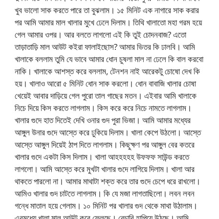
খুব ভালো সাক করতে পারে তা বুঝলাম। ১৫ মিনিট এক নাগারে সাক করার
পর আমি আমার মাল খালার মুখে ঢেলে দিলাম। তিথি খালাতো মহা গরম হয়ে
গেল আমার ওপর। আর বলতে লাগলো এই কি তুই চোদনবাজ? এতো
তাড়াতাড়ি মাল আউট কইরা ফালাইছোস? আমার ভিতর কি ঢালবি। আমি
খালাকে বললাম তুমি যে ভাবে আমার ধোন চুষলা মাল না ঢেলে কি বাল করবো
নাকি। খালাকে আশস্ত করে বললাম, টেনশন নাই আরেকটু চোষো দেখ কি
হয়। খালাও আরো ৫ মিনিট ধোন সাক করলো। ধোন বাবাজি খালার চোষা
খেয়েই আবার দাড়িয়ে গেল পুরো তাল গাছের মতন। এইবার আমি খালাকে
নিচে দিয়ে কিস করতে লাগলাম। কিস করে করে নিচে নামতে লাগলাম।
খালার গুদে হাত দিতেই দেখি ওনার গুদ পুরা ভিজা। আমি আমার মধ্যের
আঙ্গুল উনার গুদে আস্তে করে ঢুকিয়ে দিলাম। খালা কেপে উঠলো। আস্তে
আস্তে আঙ্গুল দিয়েই ঠাপ দিতে লাগলাম। কিছুক্ষণ পর আঙ্গুল বের কতরে
খালার গুদে একটা কিস দিলাম। খালা আহহহহহ উফফফ সাউন্ড করতে
লাগলো। আমি আস্তে করে মুখটা খালার গুদে লাগিয়ে দিলাম। খালা আর
থাকতে পারলো না। আমার মাথাটা শক্ত করে তার গুদে চেপে ধরে রাখলো।
আমিও খালার গুদ চাটতে লাগলাম। কি যে মজা লাগতাছিলো। লবন লবন
গন্ধে মাতাল হয়ে গেলাম। ১০ মিনিট পর খালার গুদ থেকে মাথা উঠালাম।
এরমধ্যে খালা মাল আউট করে ফেলছে। বেচারি হাপিয়ে উঠছে। আমি