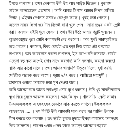
টিপতে লাগলাম। তখন দেখলাম উনি উহ আহ সাউন্ড দিচ্ছেন। বুঝলাম
লাইনে আসতেছেন এতক্ষণে। আমি আবার লিপসে আমার লিপস লাগিয়ে
দিলাম। এইবার দেখলাম উনারও রেসপন্স আছে। খুবই মজা পেলাম।
আস্তে সায়ার ফিতা ধরে টান দিতেই সায়া খুলে গেল। সাদা রঙের একটা পেন্টি
পরা। বললাম ওইটা খুলে ফেলন। তখন উনি উঠে আমার প্যান্ট খুললেন।
আন্ডারওয়্যার খুলে মোটা কলাগাছটা বের করলেন। আর খুবই সারপ্রাইজড
হয়ে গেলেন। বললেন, কিরে তোরটা এত বড়! নিজ হাতে ওটা রগরাতে
লাগলেন। আর আফসোস করতে লাগলেন, ইস আগে যদি জানতাম তোরটা
এত্তো বড় কত আগেই তোর সাথে করতাম! আমি বললাম, ক্যনো করছো
নাকি আর কারো সাথে। তখন আমার খালামণি উত্তর দিলো, হ্যাঁ করছি
সেইটাও অনেক বছর আগে। প্রায় ৬/৭ বছর। আমিতো মহাখুশী।
তারমানে ওনাকে আজকে মজা সুখ দেওয়া যাবে।
আমি আস্তে করে আমার ল্যাওড়া ওনার মুখে ধরলাম। উনি খুব সাবলীলভাবে
মুখে নিয়ে চুষতে আরম্ভ করলেন। আহ কি সুখ। খালামণিও বেস্ট সাকার।
উফফফফফফফ আহহহহহহ যেভাবে সাক করতে লাগলেন উফফফফফ
আহহহহহ …. । দশ মিনিট উনি আমারটা সাক করার পর আমিন উনাকে
কিস করতে শুরু করলাম। দুধ দুইটা চুষতে চুষতে ছিবড়া বানানোর অবস্থায়
নিয়ে আসলাম। তারপর ওনার গুদের ফাকে আস্তে আস্তে রগড়াতে