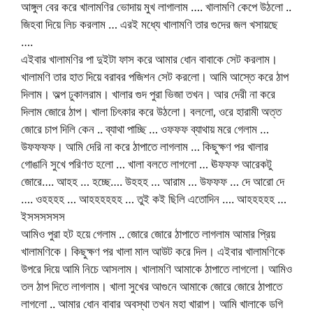
আঙ্গুল বের করে খালামণির ভোদায় মুখ লাগালাম …. খালামণি কেপে উঠলো ..
জিহবা দিয়ে লিচ করলাম … এরই মধ্যে খালামণি তার গুদের জল খসায়ছে
….
এইবার খালামণির পা দুইটা ফাস করে আমার ধোন বাবাকে সেট করলাম।
খালামণি তার হাত দিয়ে বরাবর পজিশন সেট করলো। আমি আস্তে করে ঠাপ
দিলাম। অল্প ঢুকালরাম। খালার গুদ পুরা ভিজা তখন। আর দেরী না করে
দিলাম জোরে ঠাপ। খালা চিৎকার করে উঠলো। বললো, ওরে হারামী অত্ত
জোরে চাপ দিলি কেন .. ব্যাথা পাচ্ছি … ওফফফ ব্যাথায় মরে গেলাম …
উফফফফ। আমি দেরি না করে ঠাপাতে লাগলাম … কিছুক্ষণ পর খালার
গোঙানি সুখে পরিণত হলো … খালা বলতে লাগলো … ঊফফফ আরেকটু
জোরে…. আহহ … হচ্ছে…. উহহহ … আরাম … উফফফ … দে আরো দে
…. ওহহহহ … আহহহহহহ … তুই কই ছিলি এতোদিন …. আহহহহহ …
ইসসসসসস
আমিও পুরা হট হয়ে গেলাম .. জোরে জোরে ঠাপাতে লাগলাম আমার প্রিয়
খালামণিকে। কিছুক্ষণ পর খালা মাল আউট করে দিল। এইবার খালামণিকে
উপরে দিয়ে আমি নিচে আসলাম। খালামণি আমাকে ঠাপাতে লাগলো। আমিও
তল ঠাপ দিতে লাগলাম। খালা সুখের আগুনে আমাকে জোরে জোরে ঠাপাতে
লাগলো .. আমার ধোন বাবার অবস্থা তখন মহা খারাপ। আমি খালাকে ডগি