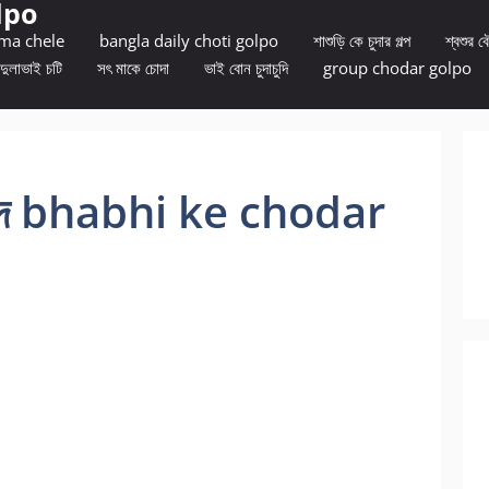
lpo
 ma chele
bangla daily choti golpo
শাশুড়ি কে চুদার গল্প
শ্বশুর বৌ
দুলাভাই চটি
সৎ মাকে চোদা
ভাই বোন চুদাচুদি
group chodar golpo
আনন্দ bhabhi ke chodar