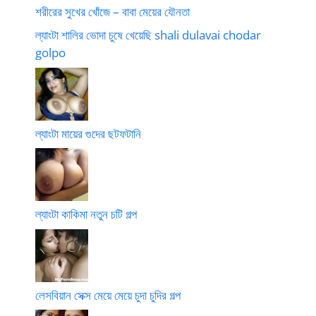
শরীরের সুখের খোঁজে – বাবা মেয়ের যৌনতা
ল্যাংটা শালির ভোদা চুষে খেয়েছি shali dulavai chodar
golpo
ল্যাংটা মায়ের গুদের ছটফটানি
ল্যাংটা কাকিমা নতুন চটি গল্প
লেসবিয়ান সেক্স মেয়ে মেয়ে চুদা চুদির গল্প