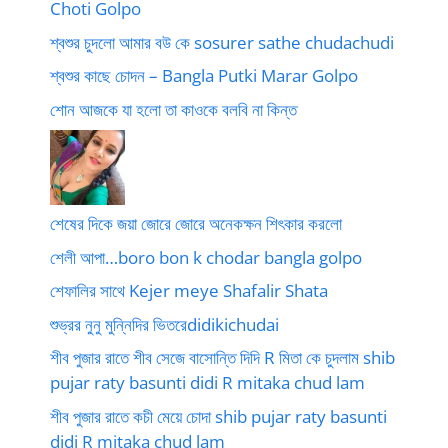
Choti Golpo
শ্বশুর চুদলো আমার বউ কে sosurer sathe chudachudi
শ্বশুর কাছে চোদন – Bangla Putki Marar Golpo
শোন আজকে যা হলো তা কাওকে বলবি না কিন্ত
শেষের দিকে জয়া জোরে জোরে অনেকক্ষন শিৎকার করলো
শেলী আপা…boro bon k chodar bangla golpo
শেফালির সাথে Kejer meye Shafalir Shata
শুভ্রর নুনু মুন্নিদির ভিতরেdidikichudai
শীব পুজার রাতে শীব সেজে বাসোন্তি দিদি R মিতা কে চুদলাম shib
pujar raty basunti didi R mitaka chud lam
শীব পুজার রাতে কচী মেয়ে চোদা shib pujar raty basunti
didi R mitaka chud lam