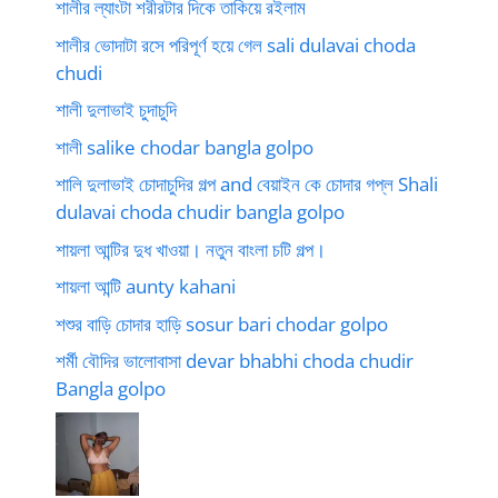
শালীর ল্যাংটা শরীরটার দিকে তাকিয়ে রইলাম
শালীর ভোদাটা রসে পরিপূর্ণ হয়ে গেল sali dulavai choda
chudi
শালী দুলাভাই চুদাচুদি
শালী salike chodar bangla golpo
শালি দুলাভাই চোদাচুদির গল্প and বেয়াইন কে চোদার গপ্ল Shali
dulavai choda chudir bangla golpo
শায়লা আন্টির দুধ খাওয়া। নতুন বাংলা চটি গল্প।
শায়লা আন্টি aunty kahani
শশুর বাড়ি চোদার হাড়ি sosur bari chodar golpo
শর্মী বৌদির ভালোবাসা devar bhabhi choda chudir
Bangla golpo