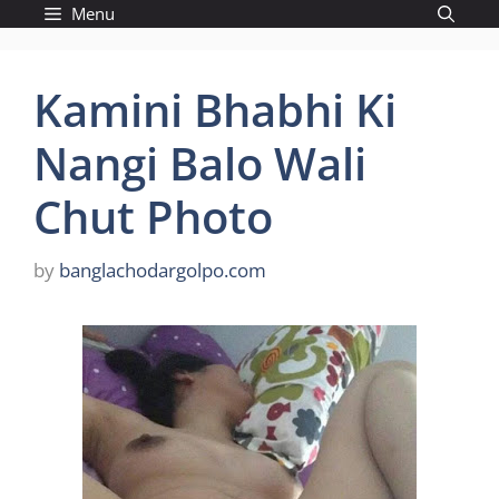
Skip
Menu
to
content
Kamini Bhabhi Ki
Nangi Balo Wali
Chut Photo
by
banglachodargolpo.com