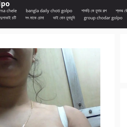
lpo
 ma chele
bangla daily choti golpo
শাশুড়ি কে চুদার গল্প
শ্বশুর বৌ
দুলাভাই চটি
সৎ মাকে চোদা
ভাই বোন চুদাচুদি
group chodar golpo