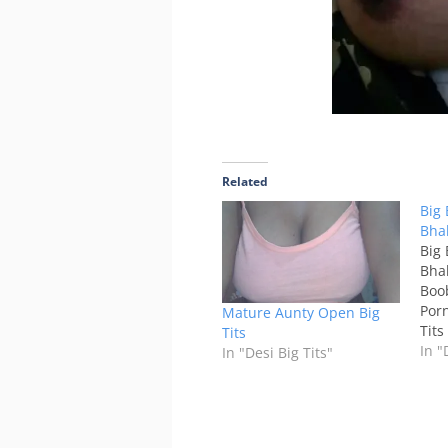
Related
Big 
Bha
Big 
Bha
Boo
Porn
Mature Aunty Open Big
Tit
Tits
Brea
In "
In "Desi Big Tits"
Nice