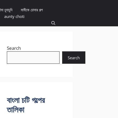
মা চুদাচুদি
মামীকে চোদার গল্প
aunty choti
Search
Search
বাংলা চটি গল্পের
তালিকা