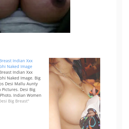
Breast Indian Xxx
bhi Naked Image
Breast Indian Xxx
bhi Naked Image. Big
bs Desi Mallu Aunty
 Pictures. Desi Big
s Photo. Indian Women
st Nipple Pics. Desi
Desi Big Breast"
 Nipple Photo.