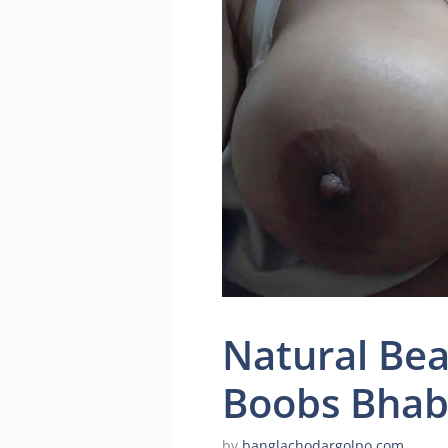
Natural Bea
Boobs Bhab
by
banglachodargolpo.com