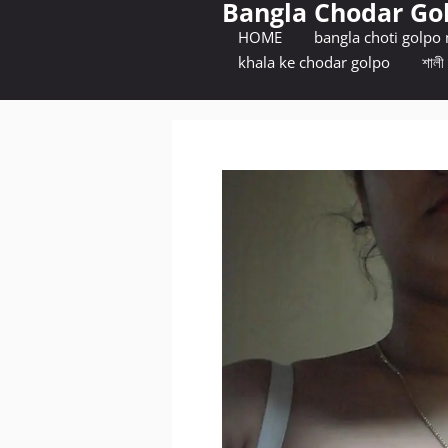
Bangla Chodar Go
Skip
to
HOME
bangla choti golpo
content
khala ke chodar golpo
শালী 