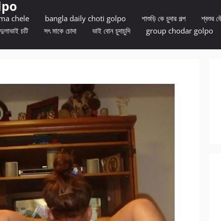
lpo
 ma chele
bangla daily choti golpo
শাশুড়ি কে চুদার গল্প
শ্বশুর বৌ
দুলাভাই চটি
সৎ মাকে চোদা
ভাই বোন চুদাচুদি
group chodar golpo