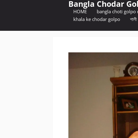
Bangla Chodar Go
Skip
to
HOME
bangla choti golpo
content
khala ke chodar golpo
শালী 