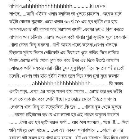
লাগলাম.ahhhhhhhhhhhhhhh………….ki যে মজা
লাগছে…..আমি এইবার খালার ব্লাউজ তা খুলতে চাইলাম . অনেক কষ্টে
দুইটা বোতাম খুল্ল্লাম .এতে খালার ৩৬ size এর দুধ দুইটা বের হয়ে
আসলো.দুধের বটা কালো আর চারপাশে বাদামী .এরপর দুধ এ কিস করতে
লাগলাম আর চাটলাম .এরপর অনেক কষ্টে খালার পুরা ব্লাউজ খুলে ফেললাম
.খালা তেমন কিছু করলনা . মাগী আরাম পাচ্ছে অনেক.এরপর খালাকে
বিছানায় সুইয়ে দিলাম.পেটিকোট এর ফিতা তা খুলে নাভির নিচে নামিয়ে
দিলাম.এরপর নাভি থেকে চুসা শুরু করে উপর এর দিকে উতঠে লাগলাম
.আজকে আমি মমতার সারা শরীর চুসব.সুধু জিহ্বা দিয়ে মমতার শরীর চেটে
চলেছি. এরপর তার হাত দুইটা উপরে তুলে দিয়ে বগল চুসা সুরে করলাম
……………..ahhhhhhhhhhhhhhhhhh…………..কি মজার
একটা গন্ধ…বগল এর গন্ধে পাগল হয়ে গেলাম .. এরপর তার দুধ দুইটা
কচলাতে লাগলাম.করে .আমি ইচ্ছা মত জোরে জোরে টিপতে লাগলাম
.দেখলাম খালা কিছু তা উত্তেজিত .কি দুধ ……খালার বুক থেকে ঝুলছে
….বয়স্ক মহিমাদের দুধ যে এত ভালো হয় এই প্রথম অনুভব করলাম
……..খালা এর দুধ দুটো দারুন ফর্সা …আর বেশ থলথলে , গরম !!!…..সিরা
গুলি পর্যন্ত দেখা যাচ্ছে …..দুধ এর একদম খালাঝখানে ….কালো রং এর
রসালো বটা সকত হয়ে খাড়া হয়ে রয়েছে . বটা এর চারপাশে জিভ দিয়ে জোরে