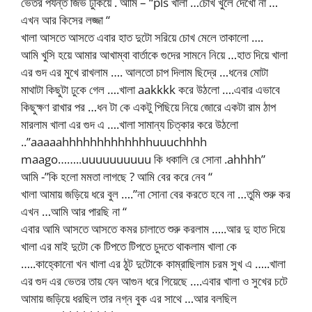
ভেতর পর্যন্ত জিভ ঢুকিয়ে . আমি – “pls খালা …চোখ খুলে দেখো না …
এখন আর কিসের লজ্জা “
খালা আসতে আসতে এবার হাত দুটো সরিয়ে চোখ মেলে তাকালো ….
আমি খুসি হয়ে আমার আখাম্বা বার্তাকে গুদের সামনে নিয়ে …হাত দিয়ে খালা
এর গুদ এর মুখে রাখলাম …. আলতো চাপ দিলাম ছিদ্রে …ধনের মোটা
মাথাটা কিছুটা ঢুকে গেল ….খালা aakkkk করে উঠলো ….এবার এভাবে
কিছুক্ষণ রাখার পর …ধন টা কে একটু পিছিয়ে নিয়ে জোরে একটা রাম ঠাপ
মারলাম খালা এর গুদ এ ….খালা সামান্য চিত্কার করে উঠলো
..”aaaaahhhhhhhhhhhhhuuuchhhh
maago……..uuuuuuuuuu কি ধকালি রে সোনা .ahhhh”
আমি -”কি হলো মমতা লাগছে ? আমি বের করে নেব “
খালা আমায় জড়িয়ে ধরে বুল ….”না সোনা বের করতে হবে না …তুমি শুরু কর
এখন …আমি আর পারছি না “
এবার আমি আসতে আসতে কমর চালাতে শুরু করলাম …..আর দু হাত দিয়ে
খালা এর মাই দুটো কে টিপতে টিপতে চুদতে থাকলাম খালা কে
…..কাহ্কোনো খন খালা এর ঠুট দুটোকে কাম্রাছিলাম চরম সুখ এ …..খালা
এর গুদ এর ভেতর তায় যেন আগুন ধরে গিয়েছে ….এবার খালা ও সুখের চটে
আমায় জড়িয়ে ধরছিল তার নগ্ন বুক এর সাথে …আর বলছিল