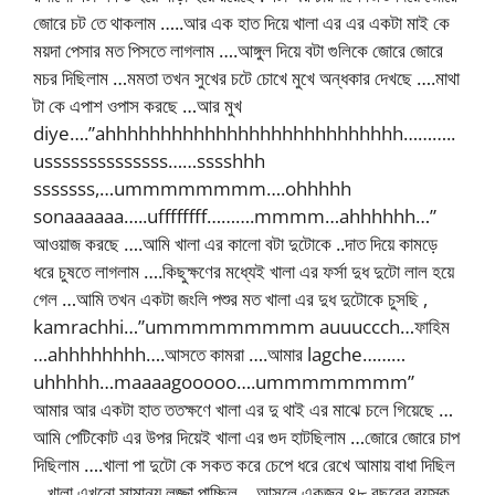
জোরে চট তে থাকলাম …..আর এক হাত দিয়ে খালা এর এর একটা মাই কে
ময়দা পেসার মত পিসতে লাগলাম ….আঙ্গুল দিয়ে বটা গুলিকে জোরে জোরে
মচর দিছিলাম …মমতা তখন সুখের চটে চোখে মুখে অন্ধকার দেখছে ….মাথা
টা কে এপাশ ওপাস করছে …আর মুখ
diye….”ahhhhhhhhhhhhhhhhhhhhhhhhhhh………..
ussssssssssssss……sssshhh
sssssss,…ummmmmmmm….ohhhhh
sonaaaaaa…..uffffffff……….mmmm…ahhhhhh…”
আওয়াজ করছে ….আমি খালা এর কালো বটা দুটোকে ..দাত দিয়ে কামড়ে
ধরে চুষতে লাগলাম ….কিছুক্ষণের মধ্যেই খালা এর ফর্সা দুধ দুটো লাল হয়ে
গেল …আমি তখন একটা জংলি পশুর মত খালা এর দুধ দুটোকে চুসছি ,
kamrachhi…”ummmmmmmmm auuuccch…ফাহিম
…ahhhhhhhh….আসতে কামরা ….আমার lagche………
uhhhhh…maaaagooooo….ummmmmmmm”
আমার আর একটা হাত ততক্ষণে খালা এর দু থাই এর মাঝে চলে গিয়েছে …
আমি পেটিকোট এর উপর দিয়েই খালা এর গুদ হাটছিলাম …জোরে জোরে চাপ
দিছিলাম ….খালা পা দুটো কে সকত করে চেপে ধরে রেখে আমায় বাধা দিছিল
…খালা এখনো সামান্য লজ্জা পাচ্ছিল …আসলে একজন ৪৮ বছরের বয়স্ক