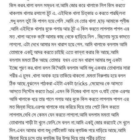
কিস করব.খালা বলল সম্ভব না.আমি জোর করে খালাকে লিপ কিস করতে
থাকলাম খালার রসালো ঠুট এ. এইদিকে খালা চিত্কার ও করতে পারছিলনা
.শুধু বলল তুই কি পাগল হয়ে গেলি .আমি যে তোর খালা .ছাড় আমাকে প্লীজ
.আমি এইদিকে খালার বুকে গলায় আর ঠুট এ কিস করতে লাগলাম পাগল এর
মত .খালা অনেক কষ্টে আমার কাছ থেকে ছাড়িয়ে নিল . বিছানায় সুয়ে কাদতে
লাগলো. এটা দেখে আমার মন খারাপ হয়ে গেল. আমি খালাকে বললাম আমি
তোমাকে একটু আদর করতে চাইছি এতে কান্না করার কি আছে.আমি
বললাম মমতা ঠিঁক আছে তোমার যখন এত মন খারাপ আমার শুধু একটা
ইচ্ছে পূরণ কর.খালা বলল কি?আমি বললাম আমি শুধু একবার তোখালার সারা
শরীর এ চুসব .খালা অবাক হয়ে তাকিয়ে থাকলো .মমতা নিরুপায় হয়ে বলল
ঠিক আছে.বুঝলেন পাঠকরা এইটা একটা tricks .মেয়েদের কে আসতে
আসতে সিস্টেম করতে hoi .এমন কি নিজের খালা হলে ও.যাই হোক এরপর
আমি খালাকে ধরে তার গালে গলায় আর বুকে কিস করতে লাগলাম পাগল এর
মত জিহ্বা দিয়ে.এরপর খালাকে দার করিয়ে দিয়ে তার পেটে কিস করতে
লাগলাম.দেখি সে কেমন যেন করতে লাগলো.আমি বললাম মমতা আমি
তোখালার শাড়ী টা খুলে ফেলি.সে বলল না.আমি একটু জোর করতেই সে খুলে
দিল.এখন আমার খালা শুধু পেটিকোট আর ব্লাউজ পরে দাড়িয়ে আছে.আমি
জিহ্বা দিয়ে চুসে তার ব্লাউজ উর উপর দিয়ে তার শরীর চাটতে