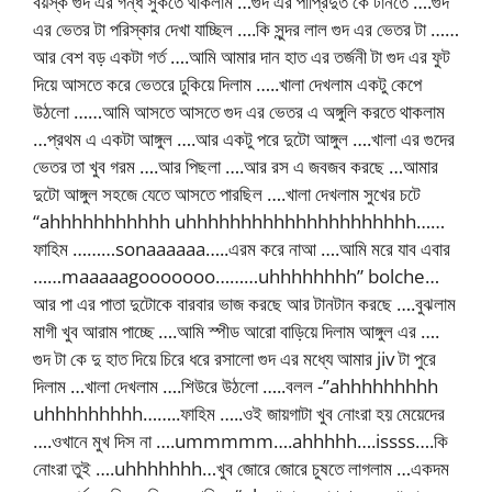
বয়স্ক গুদ এর গন্ধ সুকতে থাকলাম …গুদ এর পাপ্রিদুত কে টানতে ….গুদ
এর ভেতর টা পরিস্কার দেখা যাচ্ছিল ….কি সুন্দর লাল গুদ এর ভেতর টা ……
আর বেশ বড় একটা গর্ত ….আমি আমার দান হাত এর তর্জনী টা গুদ এর ফুট
দিয়ে আসতে করে ভেতরে ঢুকিয়ে দিলাম …..খালা দেখলাম একটু কেপে
উঠলো ……আমি আসতে আসতে গুদ এর ভেতর এ অঙ্গুলি করতে থাকলাম
…প্রথম এ একটা আঙ্গুল ….আর একটু পরে দুটো আঙ্গুল ….খালা এর গুদের
ভেতর তা খুব গরম ….আর পিছলা ….আর রস এ জবজব করছে …আমার
দুটো আঙ্গুল সহজে যেতে আসতে পারছিল ….খালা দেখলাম সুখের চটে
“ahhhhhhhhhhh uhhhhhhhhhhhhhhhhhhhhh……
ফাহিম ………sonaaaaaa…..এরম করে নাআ ….আমি মরে যাব এবার
……maaaaagooooooo………uhhhhhhhh” bolche…
আর পা এর পাতা দুটোকে বারবার ভাজ করছে আর টানটান করছে ….বুঝলাম
মাগী খুব আরাম পাচ্ছে ….আমি স্পীড আরো বাড়িয়ে দিলাম আঙ্গুল এর ….
গুদ টা কে দু হাত দিয়ে চিরে ধরে রসালো গুদ এর মধ্যে আমার jiv টা পুরে
দিলাম …খালা দেখলাম ….শিউরে উঠলো …..বলল -”ahhhhhhhhh
uhhhhhhhhh……..ফাহিম …..ওই জায়গাটা খুব নোংরা হয় মেয়েদের
….ওখানে মুখ দিস না ….ummmmm….ahhhhh….issss….কি
নোংরা তুই ….uhhhhhhh…খুব জোরে জোরে চুষতে লাগলাম …একদম