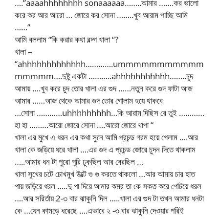
….”aaaahhhhhhhh sonaaaaaa……..আমার …….কর ভালো
করে কর আর আরো … জোরে কর সোনা ……..খুব আরাম পাচ্ছি আমি
……”
আমি বললাম “কি করার কথা বল্চ্গ খালা “?
খালা –
“ahhhhhhhhhhhhh………….ummmmmmmmmmm
mmmmm….দুষ্টু একটা ………..ahhhhhhhhhhh……..চুদ
আমায় ….খুব করে চুদ তোর খালা এর গুদ ……নতুন করে গুদ ফাটা আজ
আমার ……আজ থেকে আমার গুদ তোর গোলাম হয়ে থাকবে
…সোনা …………uhhhhhhhhh…কি আরাম দিছিস রে তুই …………
হা হা ………আরো জোরে সোনা ….আরো জোরে থাপা “
খালা এর মুখে এ ধরন এর কথা সুনে আমি প্রচন্ড গরম হয়ে গেলাম ….আর
খালা কে জড়িয়ে ধরে খালা ….এর গুদ এ প্রচন্ড জোরে চুদন দিতে থাকলাম
…..আমার ধন টা পুরো পুরি ঢুকছিল আর বেরছিল …
খালা সুখের চটে চোখমুখ উল্টে গু গু করতে থাকলো …আর আমায় চার হাত
পায় জড়িয়ে ধরল …..দু পা দিয়ে আমার কমর তা কে সকত করে পেচিয়ে ধরল
….আর সরির্তায় 2-৩ বার ঝাকুনি দিল …..খালা এর গুদ টা তখন আমার ধনটা
কে …যেন কামড়ে ধরেছে ….এভাবে ২ -৩ বার ঝাকুনি দেওয়ার পরিই