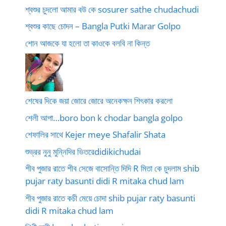
শ্বশুর চুদলো আমার বউ কে sosurer sathe chudachudi
শ্বশুর কাছে চোদন – Bangla Putki Marar Golpo
শোন আজকে যা হলো তা কাওকে বলবি না কিন্ত
শেষের দিকে জয়া জোরে জোরে অনেকক্ষন শিৎকার করলো
শেলী আপা…boro bon k chodar bangla golpo
শেফালির সাথে Kejer meye Shafalir Shata
শুভ্রর নুনু মুন্নিদির ভিতরেdidikichudai
শীব পুজার রাতে শীব সেজে বাসোন্তি দিদি R মিতা কে চুদলাম shib
pujar raty basunti didi R mitaka chud lam
শীব পুজার রাতে কচী মেয়ে চোদা shib pujar raty basunti
didi R mitaka chud lam