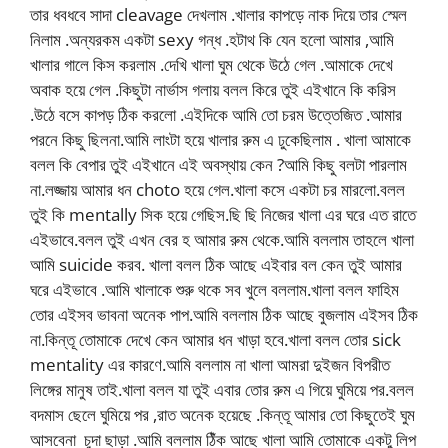
তার ধবধবে সাদা cleavage দেখলাম .খালার কাপড়ে নাক দিয়ে তার স্মেল
নিলাম .অন্যরকম একটা sexy গন্ধ .হটাথ কি যেন হলো আমার ,আমি
খালার গালে কিস করলাম .দেখি খালা ঘুম থেকে উঠে গেল .আমাকে দেখে
অবাক হয়ে গেল .কিছুটা নার্ভাস গলায় বলল কিরে তুই এইখানে কি করিস
.উঠে বসে কাপড় ঠিক করলো .এইদিকে আমি তো চরম উত্তেজিত .আমার
পরনে কিছু ছিলনা.আমি লাংটা হয়ে খালার রুম এ ঢুকেছিলাম . খালা আমাকে
বলল কি বেপার তুই এইখানে এই অবস্থায় কেন ?আমি কিছু বলটা পারলাম
না.লজ্জায় আমার ধন choto হয়ে গেল.খালা কসে একটা চর মারলো.বলল
তুই কি mentally সিক হয়ে গেছিস.ছি ছি নিজের খালা এর ঘরে এত রাতে
এইভাবে.বলল তুই এখন বের হ আমার রুম থেকে.আমি বললাম তাহলে খালা
আমি suicide করব. খালা বলল ঠিক আছে এইবার বল কেন তুই আমার
ঘরে এইভাবে .আমি খালাকে শুরু থকে সব খুলে বললাম.খালা বলল ফাহিম
তোর এইসব ভাবনা অনেক পাপ.আমি বললাম ঠিক আছে বুজলাম এইসব ঠিক
না.কিন্তূ তোমাকে দেখে কেন আমার ধন খাড়া হবে.খালা বলল তোর sick
mentality এর কারণে.আমি বললাম না খালা আমরা দুইজন বিপরীত
লিঙ্গের মানুষ তাই.খালা বলল যা তুই এবার তোর রুম এ গিয়ে ঘুমিয়ে পর.বলল
বদমাস ছেলে ঘুমিয়ে পর ,রাত অনেক হয়েছে .কিন্তূ আমার তো কিছুতেই ঘুম
আসবেনা চুদা ছাড়া .আমি বললাম ঠিঁক আছে খালা আমি তোমাকে একটু লিপ