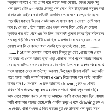
অন্ন্রকম লাগলে ও পরে গল্পটা পরে অনেক মজা পেলাম. এরপর থেকে শুধু
খালা চলের যৌন গল্প পরতাম .কিন্তু খালা দেখে যৌন উত্তেজনা অনুভব করা
বা হাত মারা এইসব করা হইনাই. একদিন রাত এ আমার সপ্নদোস হলো
.পরেরদিন সকালে কি যেন একটা কাজ এ খালার রুম এ গেলাম .দেখি খালা
বসে tv দেখছে . হটাথ আমার চোখ পড়ল খালার দিকে .দেখি সে কোনো
ব্লাউজ পরে নাই .গরম এর দিন ছিল .অনেকটা পুরুনো দিনের হিন্দু মহিলাদের
মত শুধু শাড়ী দিয়ে দুধ দুইটা ঢাকা ছিল .একপাস দিয়ে তার দুধ এর দেখতে
পেলাম আর কি যে কারণে খালা একটা হাত তুলতেই তার . so…………….
…….. hot বগল দেখলাম .কালো বগল কিন্তু চুল নেই .খালার রুম থেকে
বের হবার পর থেকে আমার ডান্ডা খাড়া .খালাকে দেখে প্রথম আমার কামরস
বের হলো.এইভাবে খালাকে নিয়ে আমার যৌন চিন্তা শুরু .এরপর থেকে মাঝে
মাঝে খালাকে ভেবে হস্ত মৈথুন করতাম .কিতু চুদার চিন্তা করিনি .অনেকদিন
পরের ঘটনা .আমি অনার্স ফাইনাল exam দিয়ে বাসায় বসে আছি .সারাদিন
বাসায় বসে tv দেখতাম .tv ছিল আমাদের drawing রুম এ .খালার
বাথরুম ছিল drawing রুম এর সাথে লাগানো .খালা দুপুর বেলা বাড়ির
কাজ সেরে গোসল করত .ও আচ্ছা আমাদের একটা কাজের মেয়ে ছিল .বাসায়
আমি খালা আর কাজের মেয়ে.আমি একদিন দুপুর এ বসে drawing রুম এ
tv দেখছি. খালা বাথরুম এ গিয়ে কাজের বুয়া কে ডাকলো.খালা বুয়ার সাথে