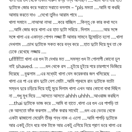
দুটোকে জোর করে সরাতে সরাতে বললাম – “pls মমতা ….আমি যা করছি
আমায় করতে দাও ..দেখো তুমিও আরাম পাবে ….
খালা সমানে …নাআআ নাআ ….করে যাচ্ছিল …কিন্তূ কে কার কথা সনে
….আমি জোর করে খালা এর হাত দুটো সরিয়ে . দিলাম ……….আর সঙ্গে
সঙ্গে খালা এর একান্ত গোপন লজ্জা টি আমার সামনে উন্মোচিত হলো ….খালা
দেখলাম ….চোখ দুটোকে সকত করে বন্ধ করে …হাত দুটো দিয়ে মুখ তা কে
ঢেকে রেখেছে লজ্জায় ….
ufffff!!! খালা এর গুদ টা দেখার মত ….সমস্ত গুদ টা গোলাপী কোনো চুল
নাই shaved. … …..গুদ থেকে রস …চুইয়ে চুইয়ে পরে চারপাশে ভিজিয়ে
দিয়েছে …বুঝলাম …এর মধ্যেই খালা বেস কয়েকবার জল খসিয়েছে ….
খালা এর পা এর রান দুটো বেশ মোটা ..আমি প্রথমে রান দুটোকে যতটা
সম্ভব দুরে চড়িয়ে দিয়ে হাটু মুরে দিলাম খালা এখন আর কোনো বাধা দিছিল
না …শুধু মুখ দিয়ে ….আসতে আসতে ahhh uhhh…আওয়াজ করছিল
….thai দুটোকে ভাজ করে …আমি বা হাতে .খালা এর গুদ এর পাপড়ি তা
কে আলতো ফাঁক করলাম …ফাঁক করার সাথেই ….গুদ এর ভেতর থেকে
একটা ঝাজালো মেয়েলি তীব্র গন্ধ নাক এ এলো ….আমি পাপড়ি দুটোকে
আর একটু টেনে ধরে নাক টাকে আর একটু এগিয়ে নিয়ে প্রাণ ভরে খালা এর