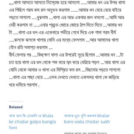
,,,,খালা আসতে আসতে নিস্তেজ হয়ে আসলো …..আমার ধন এর উপর খালা
এর পিছিল গরম কম রস অনুভব করলাম ……আমার ধন বেয়ে বেয়ে বাইরে
পড়তে লাগলো ….বুঝলাম …খালা এর আর একবার জল খসলো …আমি আর
দেরী করলাম না …..এবার প্রচন্ড জোরে জোরে ঠাপ দিতে দিতে …আমার ধন
টা ….খালা এর গুদ এর একেবারে গভীরে গেথে দিয়ে এক গাদা গরম বীর্য
….ঝলকে ঝলকে খালার যোনি এর মধ্যে ফেললাম …আর আমাদের খালা
যৌন রতি সমাপ্ত করলাম …
বীর্য ফেলার পর ….কিছক্ষণ খালা এর উপরেই সুয়ে ছিলাম …আমার ধন …টা
চত হয়ে খালা এর গুদ থেকে পক করে সব্দ করে বেরিয়ে পড়ল …আর খালা এর
যোনি থেকে আমার ও খালা এর মিশ্রিত কম রস …বিছানায় পড়তে লাগলো
…খালা এর পাছা বেয়ে ….এসব দেখতে দেখতে একসময় খালা কে জড়িয়ে
ধরে গুমিয়ে পরলাম .
Related
খালা বলে কি ঢোকালি রে khala
খালাকে চুদে খুশি করলাম khalar
ke chodar golpo bangla
boro voda chodar sukh
font
খালাকে মনের মত চুদলাম boro