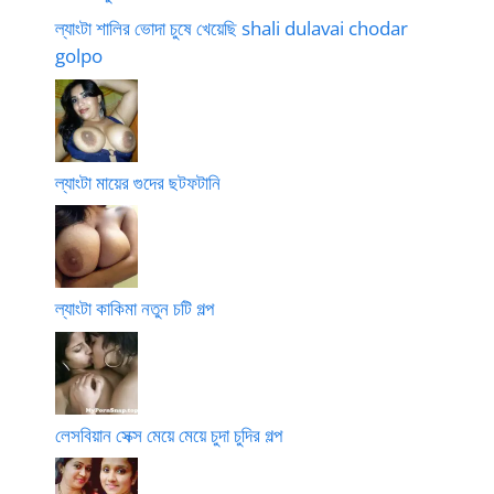
ল্যাংটা শালির ভোদা চুষে খেয়েছি shali dulavai chodar
golpo
ল্যাংটা মায়ের গুদের ছটফটানি
ল্যাংটা কাকিমা নতুন চটি গল্প
লেসবিয়ান সেক্স মেয়ে মেয়ে চুদা চুদির গল্প