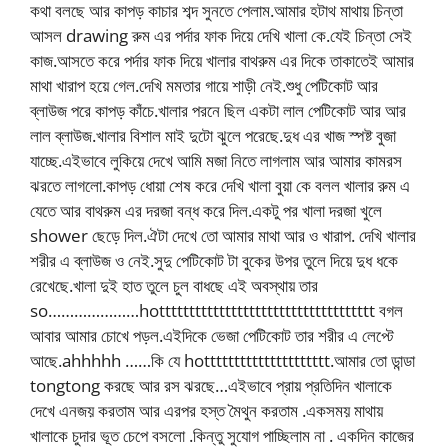
কথা বলছে আর কাপড় কাচার শব্দ সুনতে পেলাম.আমার হটাথ মাথায় চিন্তা
আসল drawing রুম এর পর্দার ফাক দিয়ে দেখি খালা কে.যেই চিন্তা সেই
কাজ.আসতে করে পর্দার ফাক দিয়ে খালার বাথরুম এর দিকে তাকাতেই আমার
মাথা খারাপ হয়ে গেল.দেখি মমতার গায়ে শাড়ী নেই.শুধু পেটিকোট আর
ব্লাউজ পরে কাপড় কাঁচে.খালার পরনে ছিল একটা লাল পেটিকোট আর আর
লাল ব্লাউজ.খালার বিশাল মাই দুটো ঝুলে পরেছে.দুধ এর খাজ স্পষ্ট বুজা
যাচ্ছে.এইভাবে লুকিয়ে দেখে আমি মজা নিতে লাগলাম আর আমার কামরস
ঝরতে লাগলো.কাপড় ধোয়া শেষ করে দেখি খালা বুয়া কে বলল খালার রুম এ
যেতে আর বাথরুম এর দরজা বন্ধ করে দিল.একটু পর খালা দরজা খুলে
shower ছেড়ে দিল.ঐটা দেখে তো আমার মাথা আর ও খারাপ. দেখি খালার
শরীর এ ব্লাউজ ও নেই.সুদু পেটিকোট টা বুকের উপর তুলে দিয়ে দুধ ধকে
রেখেছে.খালা দুই হাত তুলে চুল বাধছে এই অবস্থায় তার
so…………………hotttttttttttttttttttttttttttttttttttt বগল
আবার আমার চোখে পড়ল.এইদিকে ভেজা পেটিকোট তার শরীর এ লেপ্টে
আছে.ahhhhh ……কি যে hottttttttttttttttttttt.আমার তো ডান্ডা
tongtong করছে আর রস ঝরছে…এইভাবে প্রায় প্রতিদিন খালাকে
দেখে এনজয় করতাম আর এরপর হস্ত মৈথুন করতাম .একসময় মাথায়
খালাকে চুদার ভূত চেপে বসলো .কিন্তু সুযোগ পাচ্ছিলাম না . একদিন কাজের