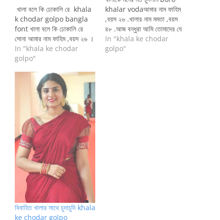
খালা বলে কি ঢোকালি রে khala
khalar vodaআমার নাম ফাহিম
k chodar golpo bangla
,বয়স ২৬ .খালার নাম মমতা ,বয়স
font খালা বলে কি ঢোকালি রে
৪৮ .আজ বন্ধুরা আমি তোমাদের যে
সোনা আমার নাম ফাহিম ,বয়স ২৬ ।
গলপটা সোনাব সেটা হচ্ছে আমার
In "khala ke chodar
খালার নাম মমতা ,বয়স ৪৮ ।
In "khala ke chodar
sexy খালা মমতা কে নিয়ে .তোমরা
golpo"
আজ…
golpo"
বিশ্বাস কর…
বিবাহিত খালার সাথে চুদাচুদি khala
ke chodar golpo