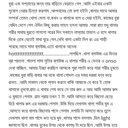
বুয়া এক সপ্তাহের জন্য তার বাড়িতে বেড়াতে গেল .আমি এইবার একটা
সুযোগ নেয়ার চিন্তা করলাম .আপনাদের তো বলা হইনি ,খালার সাথে আমার
সম্পর্ক তেমন খোলা মেলা না.কখন ও খালাকে হাগ ও দেয়া হইনি. কাজের বুয়া
যেদিন দেশে গেল ঐদিন কিছু করার সাহস হলনা আমার .সারা রাত শুধু খালার
শরীর মাথায় ঘুরতে লাগলো পরের দিন সকালে নাস্তার তাবলে এ বসে খালার
দিকে চোখ যেতেই মাথা ঘুরে গেল.দেখি খালা একটা নিল রং এর শাড়ী
পরেছে.সাথে সাদা ব্লাউজ.এতে খালাকে অনেক
hottttttttttttttttt…………………লাগছিল .খালা ব্লাউজ এর ভিতর
ব্রা পরতনা .পাতলা সাদা সুতির ব্লাউজ এ খালার শরীর এ ভেতর এ onso
দেখা যাচ্ছিল. আমার ইচ্ছা করছিল আম্মকে পুরা লাংটা করে সারা শরীর চুষতে
.কাজের বুয়া বাড়ি যাবার পর থকে খালা গোসল এর সময় দরজা বন্ধ করে
রাখত. .আমি সাকাল থেকে প্লান করতে থাকি আজকে যে করে ই হোক
খালাকে চুদবো.রাত এ খাবার শেষ করে সে তার রুম এ আর আমি আমার রুম
এ ঘুমাতে গেলাম .রাত প্রায় তখন 1 টা .আমি আসতে করে বিছানা ছেড়ে
উঠে খালার রুম এর দরজায় গেলাম .উকি দিয়ে দেখলাম খালা গভীর ঘুম এ
.আসতে করে খালার বিছানার পাসে গেলাম .মশারি টা আসতে করে তুলে
দেখলাম খালা বাম পাসে কত হয়ে ঘুম .খালার পাসে বসলাম .ডিম light
জালানো ছিল .খালার বুকের উপর থেকে কাপড় টা সরে ছিল .আমি উপর হয়ে