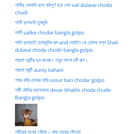
শালীর ভোদাটা রসে পরিপূর্ণ হয়ে গেল sali dulavai choda
chudi
শালী দুলাভাই চুদাচুদি
শালী salike chodar bangla golpo
শালি দুলাভাই চোদাচুদির গল্প and বেয়াইন কে চোদার গপ্ল Shali
dulavai choda chudir bangla golpo
শায়লা আন্টির দুধ খাওয়া। নতুন বাংলা চটি গল্প।
শায়লা আন্টি aunty kahani
শশুর বাড়ি চোদার হাড়ি sosur bari chodar golpo
শর্মী বৌদির ভালোবাসা devar bhabhi choda chudir
Bangla golpo
শরীরের সুখের খোঁজে – বাবা মেয়ের যৌনতা