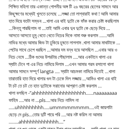
শিক্ষিত মহিলা তার একান্ত গোপনীয় অঙ্গ টি ২৬ বছরের ছেলের সামনে আর
কিছুক্ষণের মধ্যেই খুলতে চলেছে …লজ্জা তো লাগ্বারাই কথা ! আমি আমার
হাত দিয়ে যতটা সম্ভব …খালা এর থাই দুটো কে ফাঁক করার চেষ্টা করছিলাম
…কিন্তূ পারছিলাম না …তাই আমি এবার দুধ দুটো কে ছেড়ে দিয়ে …
আসতে আসতে চুমু খেতে খেতে নিচের দিকে নামা শুরু করলাম ……আমি
নাভির মধ্যে আমার জিভ টা ঢুকিয়ে চুষতে লাগলাম .খালা আমার মাথাটাকে …
পেটের সাথে চেপে ধরছিল …আমার দম বন্ধ হয়ে আসছিল …এবার আর ও
নিচে নেমে …ঠিক গুদের উপরটায় পৌছালাম ….আর একটানে খালা এর
স্যাটা টেনে পা এর নিচে নামিয়ে দিলাম …এখন আমার গরম রসালো খালা
আমার সামনে সম্পূর্ণ langta …. স্যাটা আচমকা নামিয়ে দিতেই …খালা
তারাতারি হাত দিয়ে খালার গুদ টা ঢেকে দিল লজ্জায় …আমিও খালা এর থাই
টা চট তে চট তে হাত দুটোকে সরানোর আপ্রাণ চেষ্টা করলাম …
খালা বলছিল -”ahhhhhhhhhhhhhhhhhh……naaaaaaaa
ফাহিম ….আর না …pls….আর নিচে নামিস না
…..uhhhhhhhhh…..ummmmmmmm….ওই জায়গাটা
ছেড়ে দে pls…তোর দুটি পায়ে পরি ….আর নষ্ট করিস না আমায়
……..ahhhhhhhhhhhhh….”
খালা এর গুদ থেকে একটা দারুন উগ্র গন্ধ আসছিল ….আমি খালা এর হাত