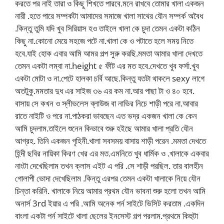
করতে পর নাই তারা ও কিছু শিখতে পারবে.মনে রাখবে তোমার খালা একজন
নারী .হতে পারে সম্পর্কটা আমাদের সমাজে খালা সাথের যৌন সম্পর্ক অবৈধ
.কিন্তু তুমি যদি খুব সিরিয়াস হও তাইলে খালা কে চুদা তেমন একটা কঠিন
কিছু না.কোনো মেয়ে সহজে পটে না.খালা কে ও পটাতে হলে সময় নিতে
হবে.যাই হোক এবার আমি আমর গল্প সুরু করছি.মমতা আমার খালা দেখতে
তেমন একটা লম্বা না.height ৫ ফীট এর মত হবে.দেখতে খুব ফর্সা.খুব
একটা মোটা ও না.পেটে হালকা চর্বি আছে.কিন্তু যতটা থাকলে sexy লাগে
অতটুকু.মমতার দুধ এর সাইজ ৩৬ এর কম না.আর পাছা টা ও ৪০ হবে.
বাসায় সে কখন ও স্লীভলেস ব্লাউজ বা নাভির নিচে শাড়ী পরে না.আবার
রাতে নাইটি ও পরে না.পাঠকরা ভাবছেন এত ভদ্র একজন খালা কে কেন
আমি চুদলাম.তাইলে শুনেন কিভাবে শুরু হইছে আমার খালা প্রতি যৌন
আগ্রহ. তিনি একজন গৃহিনী.খালা সবসময় বাসায় শাড়ী পরেন .মমতা দেখতে
হিন্দী ছবির নায়িকা কিরণ খের এর মত.এমনিতে খুব ধার্মিক ও .খালাকে একবার
নাংটা দেখেছিলাম তখন ক্লাস এইট এ পরি .সে শাড়ী পরছিল. তার বালহীন
গোলাপী ভোদা দেখেছিলাম .কিন্তু এরপর তেমন একটা খালাকে নিয়ে যৌন
চিন্তা করিনি. খালাকে নিয়ে আমার প্রথম যৌন ভাবনা শুরু হলো তখন আমি
অনার্স 3rd ইয়ার এ পরি .আমি অনেক পর্ন সাইটে ভিসিট করতাম .একদিন
বাংলা একটা পর্ন সাইটে খালা ছেলের ইনসেস্ট গল্প পরলাম.প্রথমে কিহুটা