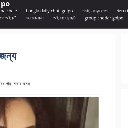
lpo
 ma chele
bangla daily choti golpo
শাশুড়ি কে চুদার গল্প
শ্বশুর বৌ
দুলাভাই চটি
সৎ মাকে চোদা
ভাই বোন চুদাচুদি
group chodar golpo
 জন্য
ার জন্য