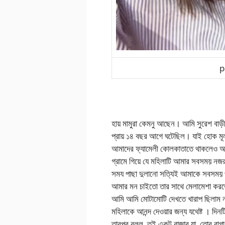
p
হায় মামুরা কেমনু আছেন। আমি সুরেশ বাড়ী
প্রায় ১৪ বছর আগে ঘটেছিল। যাই হোক মূল
আমাদের ফ্যামেলী কোলকাতাতে থাকলেও আম
গ্রামে গিয়ে যে মহিলাটি আমার সবসময় নজ
সময পাছা দুলানো সত্যিই আমাকে সবসময় 
আমার মন চাইতো তার সাথে মেলামেশা করত
আমি আমি মোটামোটি দেখতে খারাপ ছিলাম না,
মহিলাকে আনন্দ দেওয়ার জন্য যথেষ্ট । দি
তারপর বলল, তুই একটু বাজার যা, তোর রাগ