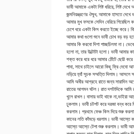
ভাবী আমাকে একটা লিষ্ট ধরিয়ে, লিষ্ট দেখ
জন্মনিয়ন্ত্রণের ঔষুধ, আমাকে হাসতে দেখে
আমার মুখ ফসকে সেদিন বেরিয়ে গিয়েছিল কথা
চেপে ধরে একটা কিস করতে ইচ্ছে করে। কি সু
আমার কথা গুলো শুনে ভাবী চোখ বড় বড় হয়
আমার কি করবো দিশা পাচ্ছচিলমা না। ভেবে
হলো না, তার উল্টোটা হলো। ভাবী আমার ক
শক্ত করে ধরে ধরে আমার ঠোঁটে ছোট্ট 
পাবা, সাথে চাইলে আরো কিছু ফ্রি দেবো
নড়িয়ে হ্যাঁ সূচক সম্মত্তি দিলাম। আসলে স
আমি অধীর আগ্রহে রাতে জন্য সারাদিন অ
রাতের আগমন ঘটল। রাত দশটাদিকে আমি রা
খুলে রাখল। বাসায় ভাই থাকে না,ভাইয়া 
ঢুকলাম। ভাবী চটপট করে দরজা বন্ধ করে 
করলাম। প্রথমে ফেঞ্চ কিস দিয়ে শুরু করল
কানের লতি কাঁমড়ে ধরলাম। ভাবী আস্তে কর
আস্তে আস্তে টেপা শুরু করলাম। ভাবী আ
রাগার কমড়ে হাত দিলাম, হাত দিয়ে শাড়ির 