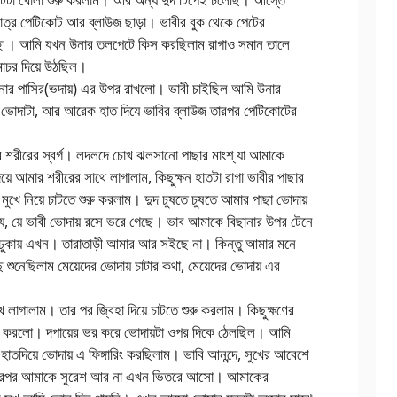
মাত্র পেটিকোট আর ব্লাউজ ছাড়া। ভাবীর বুক থেকে পেটের
চ্ছি । আমি যখন উনার তলপেটে কিস করছিলাম রাগাও সমান তালে
োচর দিয়ে উঠছিল।
উনার পাসির(ভদায়) এর উপর রাখলো। ভাবী চাইছিল আমি উনার
 ভোদাটা, আর আরেক হাত দিযে ভাবির ব্লাউজ তারপর পেটিকোটের
র শরীরের স্বর্গ। লদলদে চোখ ঝলসানো পাছার মাংশ্ যা আমাকে
 আমার শরীরের সাথে লাগালাম, কিছুক্ষন হাতটা রাগা ভাবীর পাছার
মুখে নিয়ে চাটতে শুরু করলাম। দুদ চুষতে চুষতে আমার পাছা ভোদায়
ে, য়ে ভাবী ভোদায় রসে ভরে গেছে। ভাব আমাকে বিছানার উপর টেনে
া ঢুকায় এখন। তারাতাড়ী আমার আর সইছে না। কিন্তু আমার মনে
ছে শুনেছিলাম মেয়েদের ভোদায় চাটার কথা, মেয়েদের ভোদায় এর
খ লাগালাম। তার পর জ্বিহা দিয়ে চাটতে শুরু করলাম। কিছুক্ষণের
রু করলো। দপায়ের ভর করে ভোদায়টা ওপর দিকে ঠেলছিল। আমি
হাতদিয়ে ভোদায় এ ফিঙ্গারিং করছিলাম। ভাবি আনন্দে, সুখের আবেশে
তারপর আমাকে সুরেশ আর না এখন ভিতরে আসো। আমাকের