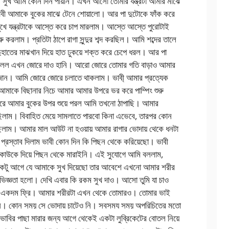
সুখ আমি কোন দিন পায়নি। এখন আসো তোমার যন্ত্রটা আমার মাঝে
াবী আমাকে বুকের মাঝে টেনে শোয়ালো। আর পা দুটোকে ফাঁক করে
খে যন্ত্রটাকে আস্তে করে চাপ মারলাম। আস্তে আস্তে পুরোটাই
রু করলাম। প্রতিটা ঠাপে রাগা সুন্দুর শব্দ করছিল। আমি শব্দের তালে
হাতের মাঝখান দিয়ে হাত ঢুকয়ে শক্ত করে চেপে ধরল। আর পা
বলল এখন জোরে দাও হানি। আরো জোরে তোমার গতি বাড়াও আমার
ান। আমি জোরে জোরে চলাতে থাকলাম। ভাবী্ আমার প্রত্যেক
ি আমাকে বিছানার নিচে আমার আমার উপরে ভর করে পাম্পিং শুরু
করে আমার বুকের উপর শুয়ে পরল আমি তখনো ঠাপাছি। আমার
 ছিলাম। বিবাহিত মেয়ে সামলাতে পারবো কিনা এভেবে, তারপর কোন
রছিলাম। আমার মাল আউট না হওয়ায় আমার রাগার ভোদায় থেকে ধনটা
প্রস্তাব দিলাম ভাবী কোন দিন কি পিছন থেকে করিয়েছো। ভাবী
কাউকে দিয়ে পিছন থেকে মারাইনি। এই সুযোগে আমি বললাম,
েকটু আগে যে আমাকে সুখ দিয়েছো তার আবেশে এখনো আমার শরীর
িজ্ঞতা হলো। দেখি এবার কি রকম সুখ দাও। আসো তুমি যা চাও
া একদম ফ্রি। আমার শরীরটা এখন থেকে তোমারও। তোমার ভাই
নি। কোন সময় সে ভোদায় চাটেও নি। সবসময সময় অপরিচিতের মতো
াবির পাছা মারার জন্য আগে থেকেই একটা লুব্রিকেটের বোতল নিয়ে