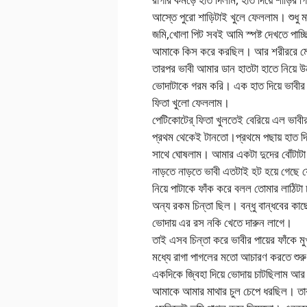
আস্তে পুরো শাড়িটাই খুলে ফেললাম। শুধু 
জমি,খোলা পিট সবই আমি স্পষ্ট দেখতে পা
আমাকে কিস করে করছিল। আর শরীররে ম
তারপর ভাবী আমার ডান হাতটা হাতে নিয়ে 
ভোদাটাকে গরম করি। এক হাত দিয়ে ভাবীর
ফিতা খুলো ফেললাম।
পেটিকোটের্ ফিতা খুলতেই বেরিয়ে এল ভাবী
প্রথম থেকেই টানতো।প্রথমে পছায় হাত দিয়ে
সাথে ঘোষলাম। আমার একটা দুদের বোঁটাটা 
নাড়তে নাড়তে ভাবী এতটাই হট হয়ে গেছে য
নিয়ে পাটাকে ফাঁক করে বলল তোমার লাঠিট
অন্য রকম চিন্তা ছিল। বন্ধু বান্ধবের কা
ভোদায় এর রস নকি খেতে দারুন লাগে।
তাই এসব চিন্তা করে ভাবীর পায়ের ফাঁকে মু
মধ্যে রাগা পাগলের মতো আচারণ করতে শু
একদিকে জ্বিহা দিয়ে ভোদায় চাটছিলাম আর 
আমাকে আমার মাথার চুল চেপে ধরছিল। 