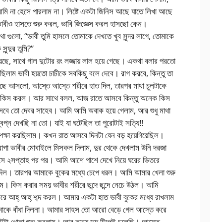
ে আমি না হেসে পারলাম না। লিষ্টে একটা জিনিস আছে যাতে লিখা আছে
 ভাবীও হাসতে শুরু করল, ভাবি জিজ্ঞেস করল হাসছো কেন।
 গুলো, “ভাবী তুমি হাসলে তোমাকে দেখতে খুব সুন্দর লাগে, তোমাকে
ন্দুর তুমি?”
েছে, সাথে গাল দুটোর রং লজ্জায় লাল হয়ে গেছে। একথা বলার পরতো
ছিলাম ভাবী হয়তো চাচীকে সবকিছু বলে দেবে। রাগ করবে, কিন্তু তা
াছে আসলো, আস্তে আস্তে শরীরে হাত দিল, তারপর মাথা চুলটাকে
করে কিস করল। আর সাথে বলল, আজ রাতে আসবে কিন্তু অনেক কিস
 আসবে তো দেবর সাহেব। আমি আমি অবাক হয়ে গেলাম, আর শুধু মাথা
্বপ্ন দেখছি না তো। যাই যা ঘটেছিল তা পুরোটাই সত্যি!!
পেক্ষা করছিলাম। কখন রাত আসবে দিনটা যেন বড় হয়েগিয়েছিল।
গা ভাবীর মোবাইলে মিসকল দিলাম, দুর থেকে দেখলাম উনি দরজা
আসে ২সপ্তাহ পর পর। আমি আশে পাশে দেখে নিয়ে ঘরের ভিতরে
দিল। তারপর আমাকে বুকের মধ্যে চেপে ধরল। আমি আমার খেলা শুরু
াম। কিস করার সময় ভাবীর শরীরে ছন্দে ছন্দে নেচে উঠল। আমি
ে আহ্‌ আহ্‌ শব্দ করল। আমার একটা হাত ভাবী বুকের মধ্যে রাখলাম
মাকে বাঁধা দিলনা। আমার সাহস তো আরো বেড়ে গেল আস্তে করে
গিটটা খোলা শুরু করলাম। আর অন্য দুদ টিপেই চলেছি। আস্তে