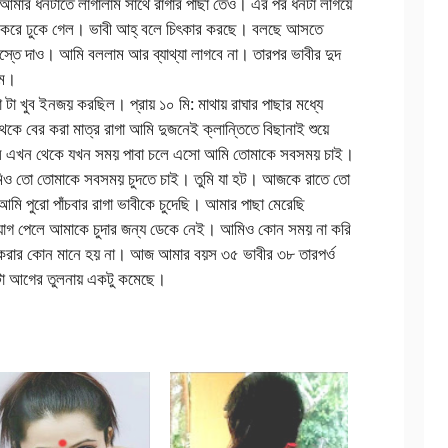
ার ধনটাতে লাগালাম সাথে রাগার পাছা তেও। এর পর ধনটা লগিয়ে
ত করে ঢুকে গেল। ভাবী আহ্‌ বলে চিৎকার করছে। বলছে আসতে
আস্তে দাও। আমি বললাম আর ব্যাথ্যা লাগবে না। তারপর ভাবীর দুদ
াম।
 টা খুব ইনজয় করছিল। প্রায় ১০ মি: মাথায় রাঘার পাছার মধ্যে
 বের করা মাত্র রাগা আমি দুজনেই ক্লান্তিতে বিছানাই শুয়ে
লল এখন থেকে যখন সময় পাবা চলে এসো আমি তোমাকে সবসময় চাই।
মিও তো তোমাকে সবসময় চুদতে চাই। তুমি যা হট। আজকে রাতে তো
ি পুরো পাঁচবার রাগা ভাবীকে চুদেছি। আমার পাছা মেরেছি
ুযোগ পেলে আমাকে চুদার জন্য ডেকে নেই। আমিও কোন সময় না করি
না করার কোন মানে হয় না। আজ আমার বয়স ৩৫ ভাবীর ৩৮ তারপর্ও
ানটা আগের তুলনায় একটু কমেছে।