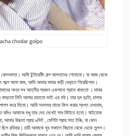
acha chodar golpo
 কোলকাতা। আমি ইন্টারেষ্টিং গল্প আপনাদের শোনাবো। যা আজ থেকে
 গল্পে আসা যাক, আমি আমার দাদার বাড়ী বেড়াতে গিয়েছিলাম।
াদের অন্য সব আত্নীয় স্বজন একসাথে গ্রামে থাকতো । দাদার
র কাড়তো তিনি আমার চাচাতো ভাই এর বউ। তার দুদ দুটো, চালার
পাগল করে দিতো। আমি সবসময় তাকে কিস করার স্বপ্ন দেখতাম,
ে যদিও আমাকে শুধু তার দেহ দেখেই সাধ মিটাতে হতো। যাইহোক
 আমার উচ্চতা প্রায় ৬ফিট , মেশিটা প্রায় সাত ইঞ্চি, যা কোন
নটি ছিল রবিবার। চাচী আমাকে খুব সকালে বিছানা থেকে ডেকে তুলল।
া ভাবীর কিছু জিনিসপত্র লাগবে এনে দে। আমি ভাবি বাসায় গেলাম,