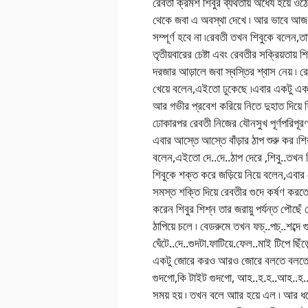
রেবতী ক্রমশ শিবুর ব্যর্থতায় অধৈর্য হয়ে
থেকে জবা এ অবস্থা দেখে ৷ আর ভাবে আজ শিবু
সম্পূর্ণ হবে না ৷রেবতী তখন শিবুকে বলেন,ত
তৃতীয়বারের চেষ্টা এবং রেবতীর সক্রিয়তায় 
দরজার আড়ালে জবা স্বস্তির শ্বাস নেয় ৷ রেবত
খেয়ে বলেন,এইতো ঢুকেছে ৷এবার একটু একটু
আর গভীর প্রবেশ করিয়ে নিতে দুহাত দিয়ে শ
ঢোকারপর রেবতী নিজের যৌনসুখ পূর্ণপরিপূরণ
এবার আস্তে আস্তে বাঁড়ার ঠাপ শুরু কর ৷শিবু
বলেন,এইতো দে..দে..ঠাপ দেরে ,শিবু..তখন শিব
শিবুকে শক্ত করে জড়িয়ে নিয়ে বলেন,এবার 
সমস্ত শক্তি দিয়ে রেবতীর গুদে কর্ষণ কর
করেন শিবুর শিশ্ন তার জরায়ু পর্যন্ত পৌছেঁ 
ঠাপিয়ে চলে ৷ বেডরুমে তখন ফচ্..পচ্..শব্
ঘেঁটে..দে..গুদটা.ফাটিয়ে.ফেল..মাই টিপ
একটু জোরে করও আরও জোরে বলতে বলতে গুদ 
গুদগো,কি টাইট গুদগো, আহ..হ.হ..আহ..হ..
সময় হয় ৷ তখন বলে আার হয়ে এল ৷ আর ধর