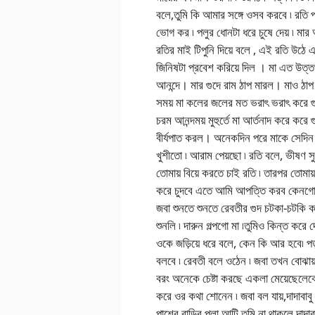
বলে,তুমি কি আমার সঙ্গে ওসব করবে ৷ রতি পলু
ভোগ কর ৷ পলুর ধোনটা ধরে চুষে দেয় ৷ মা
রতির মাই টিপুনি দিয়ে বলে , এই রতি উঠে এ
জিনিষটা প্রবেশ করিয়ে দিল । মা এত উত্
আনন্দে। মার গুদে রাম ঠাপ মারল। মাও ঠাপ
সময় মা কলের জলের মত ভরাৎ ভরাৎ করে গুদ
চরম আনন্দময় মুহুর্তে মা আর্তনাদ করে করে
বীর্যপাত করল। অনেকদিন পরে মাকে সেদিন
খুশীতো ৷ আরাম পেয়ছো ৷ রতি বলে, ভীষণ স
তোমায় বিয়ে করতে চাই রতি ৷ তারপর তোমায়
করে চুদবে এতে আমি আপত্তি করব কেনগো ৷ ম
জবা শুনতে শুনতে রেবতীর গুদ চটকা-চটকি ক
শুনলি ৷ দারুন গল্পগো মা ৷তুমিও কিন্ত কর
ওকে জড়িয়ে ধরে বলে, কেন কি আর হবে৷
বলবে ৷ রেবতী বলে ওঠেন ৷ জবা তখন বোঝা
বরং অনেকে চেষ্টা করছে একলা মেয়েছেলেকে
করে ওর কথা শোনেন ৷ জবা বল যায়,দাদাবাবু বড
পাশের বাড়ির পলা আন্টি তুমি না থাকলে দা