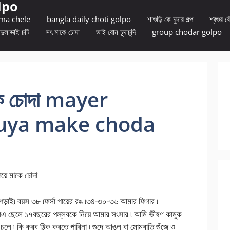
lpo
 ma chele
bangla daily choti golpo
শাশুড়ি কে চুদার গল্প
শ্বশুর বৌ
দুলাভাই চটি
সৎ মাকে চোদা
ভাই বোন চুদাচুদি
group chodar golpo
মাকে চোদা mayer
uya make choda
কে চোদা
 পড়াই৷ বয়স ৩৮ ৷ফর্সা গায়ের রঙ ৷৩৪-৩০-৩৬ আমার ফিগার ৷
াএ ছেলে ১৭বছরের পল্লবকে নিয়ে আমার সংসার ৷ আমি ভীষণ কামুক
েই চলে ৷ কি করব ঠিক করতে পারিনা ৷ গুদে আঙুল বা মোমবাতি গুঁজে ও