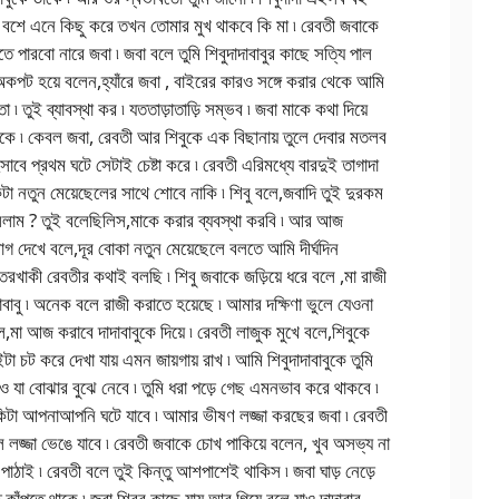
়ে বশে এনে কিছু করে তখন তোমার মুখ থাকবে কি মা ৷ রেবতী জবাকে
পারবো নারে জবা ৷ জবা বলে তুমি শিবুদাদাবাবুর কাছে সত্যি পাল
কপট হয়ে বলেন,হ্যাঁরে জবা , বাইরের কারও সঙ্গে করার থেকে আমি
ো ৷ তুই ব্যাবস্থা কর ৷ যততাড়াতাড়ি সম্ভব ৷ জবা মাকে কথা দিয়ে
াকে ৷ কেবল জবা, রেবতী আর শিবুকে এক বিছানায় তুলে দেবার মতলব
হিসাবে প্রথম ঘটে সেটাই চেষ্টা করে ৷ রেবতী এরিমধ্যে বারদুই তাগাদা
কটা নতুন মেয়েছেলের সাথে শোবে নাকি ৷ শিবু বলে,জবাদি তুই দুরকম
ললাম ? তুই বলেছিলিস,মাকে করার ব্যবস্থা করবি ৷ আর আজ
াগ দেখে বলে,দূর বোকা নতুন মেয়েছেলে বলতে আমি দীর্ঘদিন
খাকী রেবতীর কথাই বলছি ৷ শিবু জবাকে জড়িয়ে ধরে বলে ,মা রাজী
দাবাবু ৷ অনেক বলে রাজী করাতে হয়েছে ৷ আমার দক্ষিণা ভুলে যেওনা
ে,মা আজ করাবে দাদাবাবুকে দিয়ে ৷ রেবতী লাজুক মুখে বলে,শিবুকে
 চট করে দেখা যায় এমন জায়গায় রাখ ৷ আমি শিবুদাদাবাবুকে তুমি
যা বোঝার বুঝে নেবে ৷ তুমি ধরা পড়ে গেছ এমনভাব করে থাকবে ৷
িটা আপনাআপনি ঘটে যাবে ৷ আমার ভীষণ লজ্জা করছের জবা ৷ রেবতী
 লজ্জা ভেঙে যাবে ৷ রেবতী জবাকে চোখ পাকিয়ে বলেন, খুব অসভ্য না
পাঠাই ৷ রেবতী বলে তুই কিন্তু আশপাশেই থাকিস ৷ জবা ঘাড় নেড়ে
কাঁপতে থাকে ৷ জবা শিবুর কাছে যায় আর গিয়ে বলে,যাও দাদাবাবু