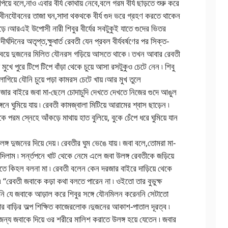
য়ে বলে,নাও এবার বীর্য কোথায় নেবে,বলে গরম বীর্য ছাড়তে শুরু করে
ে নবীনযৌবনের তাজা ঘন,সাদা থকথকে বীর্য গুদ ভরে গ্রহণ করতে থাকেন
 পড়ে ৷আরএই উপোসী নারী শিবুর বীর্যের সবটুকুই যাতে গুদের ভিতর
র্ঘদিনের অতৃপ্ত,ক্ষুধার্ত রেবতী যেন প্রবল বীর্যবর্ষণের পর সিক্ত-
 বেয়ে দুজনের মিলিত যৌনরস গড়িয়ে আসতে থাকে ৷ তখন আবার রেবতী
া মুখে পুরে টিপে টিপে বাঁড়া থেকে চুয়ে আসা রসটুকুও চেটে নেন ৷ শিবু
াগিয়ে যৌনি চুয়ে পড়া কামরস চেটে খায় ৷আর মুখ তুলে
 ৷দরজার বাইরে জবা মা-ছেলে চোদাচুদি দেখতে দেখতে নিজের গুদে আঙুল
ে ঘুমিয়ে যায় ৷ রেবতী কামজ্বালা মিটিয়ে আরামের শ্বাস ছাড়েন ৷
 পরম স্নেহে আঁকড়ে মাথায় হাত বুলিয়ে, বুকে চেঁপে ধরে ঘুমিয়ে যান
গ দুজনের দিয়ে দেয় ৷ রেবতীর ঘুম ভেঙে যায় ৷ জবা বলে,তোমরা মা-
িলাম ৷ সর্ন্তপনে খাট থেকে নেমে এলে জবা উলঙ্গ রেবতীকে জড়িয়ে
রাতে কিহল বলনা মা ৷ রেবতী বলেন কেন দরজার বাইরে দাড়িয়ে থেকে
৷ “রেবতী জবাকে কড়া কথা বলতে পারেন না ৷ ওইতো তার বুভুক্ষ
নি যে জবাকে আড়াল করে শিবুর সঙ্গে যৌনমিলন করেননি সেটাতো
 বাড়ির অল্প শিক্ষিত কাজেরলোক ৷দুজনের আকাশ-পাতাল দূরত্ব ৷
জন্য জবাকে দিয়ে ওর শরীরে মালিশ করাতে উলঙ্গ হয়ে যেতেন ৷ জবার