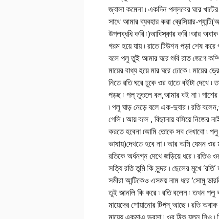
জ্বালা কমেনা ৷ একদিন পল্লবের ঘরে খাটের ত
সাথে আমার ব্যবহার করা ব্রেসিয়ার-প্যান্টি(আম
উপলব্ধধি করি ৷)আবিস্কার করি ৷আর অবাক হই 
গরম হয়ে যায় ৷ রাতে টিউশন পড়া শেষ করে 
বলে পলু তুই আমার ঘরে শুবি রাত জেগে কম্প
মায়ের বাধ্য হয়ে মার ঘরে ঢোকে ৷ মায়ের ড
নিতে রতি ঘরে ঢুকে ওর হাতে বইটা দেখে 
পড়ছ ৷ পল্ তুতলে বল,আমার বই না ৷ পাশের ফ্
৷ পলু ঘাড় নেড়ে বলে এক-দুবার ৷ রতি বলেন
গেলি ৷ আয় বলে , বিছানায় বসিয়ে নিজের নাইটি
করতে হবেনা ৷আমি তোকে সব দেখাবো ৷ পলু 
ভাষায়)দেখতে হবে না ৷ আর অমি যেমন ওর 
রতিকে অর্ধনগ্ন দেখে জড়িয়ে ধরে ৷ রতিও ও
সত্যি রতি তুমি কি সুন্দর ৷ ছেলের মুখে ‘র
সমীরা আন্টিকেও এসময় নাম ধরে ‘সোমু ডারলি
তুই জানলি কি করে ৷ রতি বলেন ৷ তখন পল
মায়েদের শোয়ানোর টিপস্ আছে ৷ রতি অবাক
মায়েয় একমাএ ভরসা ৷ ওর ঠিক যত্ন নিও ৷ 