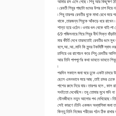
আমার রস এসে গেছে ৷ শিবু আর কিছুক্ষণ ঠাপি
৷ রেবতী শিবুর পাছাটা গুদের উপর চাপ দিয়
৷ শিবু তারপর রেবতীর বুকে মাথা রেখে শুয়ে
থাকে ,তারজন্য শিবুকে আঁকড়ে ধরে রাখেন ৷ দী
শান্ত হয়ে ওঠেন ৷ ওনার গুদ থেকে থাই-পা
69 পজিসনায়ে গিয়ে শিবুর বীর্য সিক্ত বাঁড়াট
মার কীর্তি দেখে তারমতোই রেবতীর গুদে মুখ ল
বলে,আ..আ..মানি কি সুন্দর টকমিষ্টি স্বাদ
চালিয়ে ওর রাগোচন করে ৷শিবু রেবতীর আলিঙ্গন
আর তিনি পাপপূর্ণের কথা ভাবতে ভাবতে শিবুকে
৷
পরদিন সকালে জবা ঘরে ঢুকে একটা চাদরে উলঙ্
ছেলে এমনভাবে শুয়ে আছ ,তাই চাদর ঢেকে দ
পাশের রুমে নিয়ে যায় ৷ তারপর বলে , কাল 
সবইতো দেখেছিস ৷ তবু তোমার মুখে শুনি না 
যৌনজীবনে নতুন আলোর পথ দেখিয়েছে ৷ তি
সেই কারণে ৷তিনি একজন অধ্যাপিকা জবা তার
কিন্তু তিনি নিজের শরীরের গঠন ঠিক রাখার 