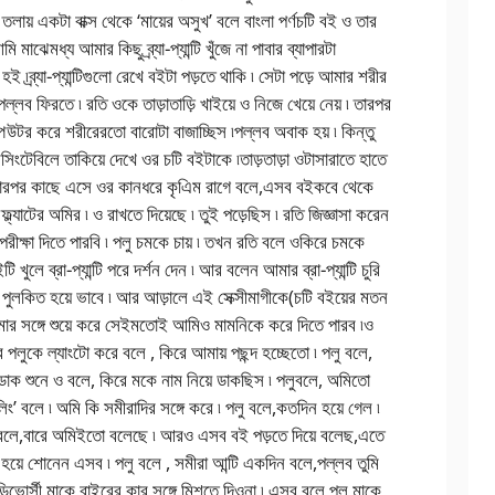
লায় একটা বাক্স থেকে ‘মায়ের অসুখ’ বলে বাংলা পর্ণচটি বই ও তার
ি মাঝেমধ্য আমার কিছু ব্র্যা-প্যান্টি খুঁজে না পাবার ব্যাপারটা
৷ব্র্যা-প্যান্টিগুলো রেখে বইটা পড়তে থাকি ৷ সেটা পড়ে আমার শরীর
পল্লব ফিরতে ৷ রতি ওকে তাড়াতাড়ি খাইয়ে ও নিজে খেয়ে নেয় ৷ তারপর
িউটর করে শরীরেরতো বারোটা বাজাচ্ছিস ৷পল্লব অবাক হয় ৷ কিন্তু
্রেসিংটেবিলে তাকিয়ে দেখে ওর চটি বইটাকে ৷তাড়তাড়া ওটাসারাতে হাতে
৷ তারপর কাছে এসে ওর কানধরে কৃএিম রাগে বলে,এসব বইকবে থেকে
ল্যাটের অমির ৷ ও রাখতে দিয়েছে ৷ তুই পড়েছিস ৷ রতি জিজ্ঞাসা করেন
,পরীক্ষা দিতে পারবি ৷ পলু চমকে চায় ৷ তখন রতি বলে ওকিরে চমকে
 খুলে ব্রা-প্যান্টি পরে দর্শন দেন ৷ আর বলেন আমার ব্রা-প্যান্টি চুরি
পুলকিত হয়ে ভাবে ৷ আর আড়ালে এই সেক্সীমাগীকে(চটি বইয়ের মতন
মার সঙ্গে শুয়ে করে সেইমতোই আমিও মামনিকে করে দিতে পারব ৷ও
র পলুকে ল্যাংটো করে বলে , কিরে আমায় পছন্দ হচ্ছেতো ৷ পলু বলে,
তি’ ডাক শুনে ও বলে, কিরে মকে নাম নিয়ে ডাকছিস ৷ পলুবলে, অমিতো
ং’ বলে ৷ অমি কি সমীরাদির সঙ্গে করে ৷ পলু বলে,কতদিন হয়ে গেল ৷
ু বলে,বারে অমিইতো বলেছে ৷ আরও এসব বই পড়তে দিয়ে বলেছ,এতে
 হয়ে শোনেন এসব ৷ পলু বলে , সমীরা আন্টি একদিন বলে,পল্লব তুমি
ডিভোর্সী মাকে বাইরের কার সঙ্গে মিশতে দিওনা ৷ এসব বলে পলু মাকে