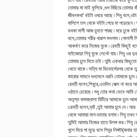
তোমার মা মাই ফুলিয়ে ,গুদ বিছিয়ে তোমার 
জীবনকথা’ বইটা ওঘরে আছে ৷ শিবু বলে,ওটা 
বালিশে তল থেকে বইটা পেয়ে মা পড়েছেন
ডবকা মাগী আজ চুদতে পারছ ৷ ঘরে ঢুকে বইটার 
বলে,তোমার শরীর খারাপ শুনলাম ৷ গোলাপী সি-
আকর্ষণ করে নিজের বুকে ৷ রেবতী কিছুই বল
মাইজোড়া শিবু বুকে লেপ্টে যায় ৷ শিবু ওর দ
তোমায় চুদে দিতে চাই ৷ তুমি একবার কিছুত
খেতে থাকে ৷ সত্যি মা ডিভোর্সেরপর থেকে 
কারোর সামনে গুদমেলে ধরনি তোমাকে চুদে 
রেবতী বলেন,শিবুরে,এতদিন সেক্স না করে আম
ওঠাতে চেয়েছে ৷ শুধু তোর কথা ভেবে আমি
অতৃপ্ত কামজ্বালা মিটিয়ে আমাকে চুদে আমা
৷রেবতী বলেন,হ্যাঁ ,তুই আমায় চুদে দে ৷ 
থেকে আমারা মাগ-ভাতার হলাম ৷ শিবু তখন 
তুমিই আমায় নিজের হাতে উলঙ্গ কর ৷ শিবু র
খুলে দিয়ে পা মুড়ে বসে শিবুর লিঙ্গটা(জবার হ