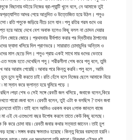
কে বিছানায় শুইয়ে নিজের ব্রা-প্যান্টি খুলে বলে, নে আমাকে তুই
র অপ্রত্যাশিত আদর পেয়ে আনন্দিত ও উত্তেজিত হয়ে উঠল। পলুও
সো ৷ রতি পলুকে জড়িয়ে নীচে চলে যান ৷ পলু রতির গরম গুদে ওর
তপ্ত হয়ে আছে দেখে বেশ অবাক হলেও কিছু বলল না চোদন দেয়ার
 নিল জোরে জোরে। প্রথমবার বীর্যপাত করার পর দ্বিতীবার ঠাপানোর
ের ফ্যাদা খসিয়ে দিল প্রাণভরে। সারারাত চোদাচুদির অন্তিম ও
 গুদের মাল ছেড়ে দিল। পলুও প্রায় একই সাথে মার গুদের ভেতরে
 এত সহজ হতে দেখেছিল পলু। শরীরলীলা শেষ করে পলু বলে, তুমি
ুখ আর আরাম পেয়েছি ৷ আবার পরে কিন্তু করবি ৷ পলু বলে , আমি
 চুদে চুদে সুখী করতে চাই ৷ রতি হেঁসে বলে নিজের ছেলে আমাকে বিয়ে
া স্নান করে ক্লান্ত হয়ে ঘুমিয়ে পড়ে ।
রছিল ৷পড়া শেষ ও সেই সঙ্গে রেবতী জল খসিয়ে , জবাকে বলেন,কিরে
ে দেখতে পারো ৷জবা বলে ৷ রেবতী বলেন, তুই এটা ক বলছিস ? তখন জবা
 পড়লেতো বইটা ৷ তাই বলে আমিও ওরকম করব ৷লোক জানলে বাজে
য় মা এই যে এতগুলো বছর উপোষ করলে তাতে কেউ কিছু বলেছে ৷
 কি করে চোদা যায় ৷ রেবতী জবার কথার সত্যতা জানেন ৷ তাই চুপ
় হচ্ছে ৷ সঙ্গম করার ক্ষমতাও হয়েছে ৷ কিন্তু বিয়ের বয়সতো হয়নি ৷
দাবাবুকে ডাকে ৷ আর ওর স্বভাবতো তুমি জানো ৷ শিবুদাদা এইসব বই