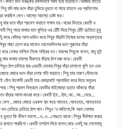
 ওঠেন ৷ কারণ উনি ভয়ঙ্কর রকমভাবে গরম হয়ে উঠেছেন ৷ দরজার বাইরে
 যদি মার গুদে বাঁড়া ঢুকিয়ে চুদতে না পারে তাহলে ওর প্রতিশোধ
াড়া করছিস কেন ৷ আস্তে আস্তে চেষ্টা কর ৷
শিবু মার গুদে বাঁড়া প্রবেশ করাতে সক্ষম হয় ৷ ঘরের ভিতরে রেবতী ও
ী শিবু গায়ে মাথায় হাত বুলিয়ে ওর ঠোঁট দিয়ে শিবুর ঠোঁট দুটোতে চুমু
 করে কোঁমড় আপ-ডাউন করে শিবুর বাঁড়াটা নিজের গুদের অভ্যন্তরে
িবুর পাছা চেপে ধরে থাকেন ৷অনেকদিনপর গুদে পুরুষের বাঁড়া
 করে নেবার তাগিদে নিজে সক্রিয় হন ৷ তারপর শিবুকে বলেন, বাবু তুই
 মার কথায় তারপর ধীরলয়ে বাঁড়ার ঠাপ শুরু করে ৷ রেবতী
ুও ঠাপ চালিয়ে যায় ৷রেবতী ভোদায় শিবুর বাঁড়া চালানো খুশি হন এবং
জোরে জোরে গুদে বাঁড়া চলার গতি বাড়াতে ৷ শিবু তার তরুণ যৌবনের
তেই যৌন উপোসী রেবতী তার জোড়াথাই প্রসারিত করে দিয়ে অনুভব
গেছে ৷ শিবু প্রবল বিক্রমে রেবতীর মাইজোড়া দুহাত আঁকড়ে বাঁড়া
দে গুদে বাঁড়ার আসা-যাওয়া করে ৷ রেবতী ই্ম…উ্ম..আ…আ…দেরে…
ে ছিঁড়ে ফেল , জোরে জোরে এরকম শব্দ করে আহহহ ,আহহহহ, আহহহহহ
চেতিয়ে চেতিয়ে ঠাপ খান ৷ শিবুও ‘ও মানিগো,কি গরম তোমার
হ চুদতে কি ভীষণ ভালো…ও..ও…গোঙতে থাকে ৷ শিবুর বীর্যপাত করার
ে রাখতে পারছিনা ৷ রেবতী তলঠাপ দিয়ে বলেন,আর একটু ধর সোনাবাবু