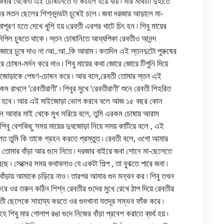
৷ জবার থেকেও এই চোষানিতে ও কাহিল হয়ে যায় ৷ মার মাথাটা দুহাতে
ির মতন ছেলের শিশ্নদন্ডটা চুষেই চলে ৷ জবা দরজার আড়ালে মা-
ূরণ হতে দেখে খুশি হয় ৷রেবতী এরপর খাটে চিৎ হন ৷ শিবু মায়ের
 নিপিল চুষতে থাকে ৷ স্তন চোষানিতে আধ্যপিকা রেবতীও আনন্দ
োরে চুষে দাও না ৷আ..আ..কি আরাম ৷ কতদিন এই স্তনদুটো পুরুষের
 চোষন-মর্দন করে দাও ৷ শিবু মায়ের কথা জোরে জোরে টিপুনি দিয়ে
্যানাজোড়াকে পেষণ-চোষন করে ৷ আর বলে,রেবতী তোমার স্তন এই
রাখলে ‘রেবতীরাণী’ ৷ শিবুর মুখে ‘রেবতীরাণী’ শুনে রেবতী শিহরিত
তার হবে ৷ আর এই মাইজোড়া ভোগ করবে বলে আজ ১৫ বছর কোন
খন আবার মাই থেকে মুখ সরিয়ে বলে, তুমি এরকম চোষায় আরাম
 শিবু বেশকিছু সময় মায়ের দুধজোড়া নিয়ে সময় কাটিয়ে বলে , এই
গত তুমি কি তাকে গ্রহন করতে প্রস্তুত ৷ রেবতী বলে, ওগো আমার
তোমার বাঁড়া আর গুদে নিতে ৷ দরজার বাইরে জবা শোনে মা-ছেলেতে
ছে ৷ সেক্সের সময় কথাবলাও যে একটা শিল্প , তা বুঝতে পারে জবা ৷
াঁড়ায় আমাকে চড়িয়ে নাও ৷ তারপর আমার গুদ মন্থন কর ৷ শিবু তখন
রে ওর তরুন কঠিন শিশ্ন রেবতীর গুদের মুখে রেখে ঠাপ দিয়ে রেবতীর
বতী ছেলেকে সাহায্য করতে ওর গুদখানা যতদূর সম্ভব ফাঁক করে ৷
হে শিবু মার গোলাপ রঙা গুদে নিজের বাঁড়া প্রবেশ করাতে ব্যর্থ হয় ৷