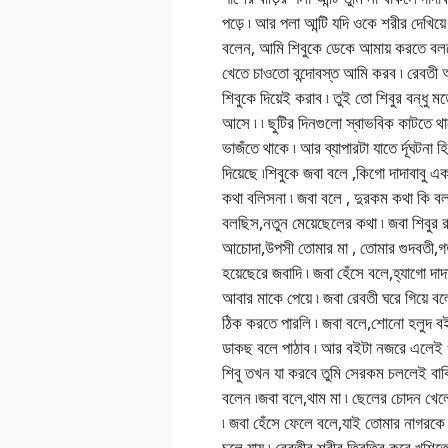
পড়ে ৷ আর পলা আন্টি যদি ওকে শরীর দেখিয
বলেন, আমি শিবুকে ডেকে আমায় করতে বলতে 
খেতে চাওতো বন্দোবস্ত আমি করব ৷ রেবতী অ
শিবুকে দিয়েই করাব ৷ তুই তো শিবুর বন্ধু মত
আসে ৷ ৷ ছুটির দিনগুলো স্বাভবিক কাটতে থ
ভাজঁতে থাকে ৷ আর ব্যাপারটা যাতে র্দূঘটনা 
দিয়েছে ৷শিবুকে জবা বলে ,কিগো দাদাবাবু এ
কথা বলিসনা ৷ জবা বলে , দুরকম কথা কি ব
বলছিস,নতুন মেয়েছেলের কথা ৷ জবা শিবুর র
আচোদা,উপসী তোমার মা , তোমার গুদবতী,গতর
হয়েছেরে জবাদি ৷ জবা হেঁসে বলে,হ্যাগো দা
আবার মাকে পেয়ে ৷ জবা রেবতী ঘরে গিয়ে বল
ঠিক করতে পারলি ৷ জবা বলে,শোনো হলুদ বইটা
ডাকছ বলে পাঠাব ৷ আর বইটা নজরে এলেই ও 
শিবু তখন যা করবে তুমি সেরকম চললেই বাক
বলেন ৷জবা বলে,থাম মা ৷ ছেলের চোদন খেলে
৷ জবা হেঁসে ফেলে বলে,যাই তোমার নাগরকে 
চলে যায় ৷ রেবতীর শরীর তিরতির করে খুশিতে 