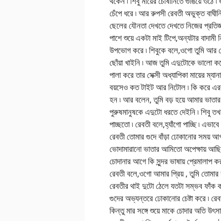
থকেন ৷ শিবু মায়ের চোষানিতে গুঙিয়ে ওঠে 
চেঁপে ধরে ৷ আর রুপসী রেবতী অভুক্ত বাঘীন
ছেলের যৌনতা দেখতে দেখতে নিজের প্রতিজ্ঞাপ
পাশে শুয়ে একটা মাই টিপে,অন্যটার বাদামী
উপভোগ করে ৷ শিবুকে বলে,ওগো তুমি আর জ
ছোঁয়া খাইনি ৷ আজ তুমি এদুটোকে ভালো করে
পালা করে তার সেক্সী অধ্যাপিকা মায়ের ম
বয়সেও কত টাইট আর নিটোল ৷ কি করে এরকম 
হন ৷ আর বলেন, তুমি বড় হয়ে আমার ভা
পুরুষমানুষকে এদুটো ধরতে দেইনি ৷ শিবু ত
পাচ্ছতো ৷ রেবতী বলে,হ্যাঁগো পাচ্ছি ৷ এভাবে
রেবতী তোমার গুদে বাঁড়া ঢোকানোর সময় আ
ভোদামারানো ভাতার আমিতো অপেক্ষায় আছি 
চোদানার আগে কি সুন্দর ভাষায় প্রেমালাপ কর
রেবতী বলে,ওগো আমার প্রিয় , তুমি তোমার ব
রেবতীর থাই দুটো ঠেলে যতটা সম্ভব ফাঁক ক
গুদের অভ্যন্তরে ঢোকানোর চেষ্টা করে ৷ রে
কিন্তু মার সঙ্গে শুয়ে মাকে চোদার অতি উৎসা