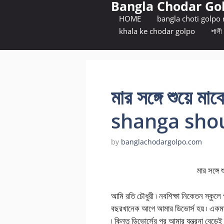
Bangla Chodar Go
Skip
to
HOME
bangla choti golpo
content
khala ke chodar golpo
শালী 
মার সঙ্গে শুয়ে 
shanga sho
by
banglachodargolpo.com
মার সঙ্গে শুয়ে মা
আমি রতি চৌধুরী ৷ নবশিক্ষা নিকেতন স্কুলে
বছরখানেক আগে আমার ডিভোর্স হয় ৷ একম
৷ কিন্তু ডিভোর্সের পর আমার যন্ত্রনা বেড়