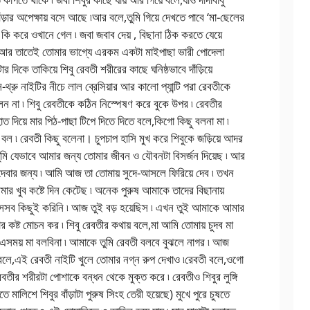
বাঁড়ার অপেক্ষায় বসে আছে ৷আর বলে,তুমি গিয়ে দেখতে পাবে ‘মা-ছেলের
কি করে ওখানে গেল ৷ জবা জবাব দেয় , বিছানা ঠিক করতে যেয়ে
 ৷ আর তাতেই তোমার ভাগ্যে এরকম একটা মাইপাছা ভারী পোদেলা
দিকে তাকিয়ে শিবু রেবতী শরীরের কাছে ঘনিষ্ঠভাবে দাঁড়িয়ে
থ্রু নাইটির নীচে লাল ব্রেসিয়ার আর কালো প্যান্টি পরা রেবতীকে
েন না ৷ শিবু রেবতীকে কঠিন নিস্পেষণ করে বুকে উপর ৷ রেবতীর
ুহাত দিয়ে মার পিঠ-পাছা টিপে দিতে দিতে বলে,কিগো কিছু বলনা মা ৷
ো বল ৷ রেবতী কিছু বলেনা। চুপচাপ হাসি মুখ করে শিবুকে জড়িয়ে আদর
তুমি যেভাবে আমার জন্য তোমার জীবন ও যৌবনটা বিসর্জন দিয়েছ ৷ আর
দেবার জন্য ৷ আমি আজ তা তোমায় সুদে-আসলে ফিরিয়ে দেব ৷ তখন
ার খুব কষ্টে দিন কেটেছ ৷ অনেক পুরুষ আমাকে তাদের বিছানায়
 সেসব কিছুই করিনি ৷ আজ তুই বড় হয়েছিস ৷ এখন তুই আমাকে আমার
র কষ্ট মোচন কর ৷ শিবু রেবতীর কথায় বলে,মা আমি তোমায় চুদব মা
আর এসময় মা বলবিনা ৷ আমাকে তুমি রেবতী বলবে বুঝলে নাগর ৷ আজ
বলে,এই রেবতী নাইটি খুলে তোমার নগ্ন রুপ দেখাও ৷রেবতী বলে,ওগো
েবতীর শরীরটা পোশাকে বন্ধন থেকে মুক্ত করে ৷ রেবতীও শিবুর লুঙ্গি
াতে মালিশে শিবুর বাঁড়াটা পুরুষ সিংহ তেরী হয়েছে) মুখে পুরে চুষতে