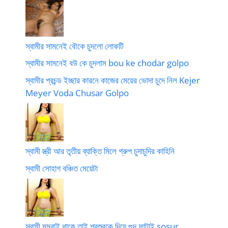
স্বামীর সামনেই বৌকে চুদলো লোকটি
স্বামীর সামনেই বউ কে চুদলাম bou ke chodar golpo
স্বামীর প্রচন্ড ইচ্ছার কারনে কাজের মেয়ের ভোদা চুদে নিল Kejer
Meyer Voda Chusar Golpo
স্বামী স্ত্রী আর তৃতীয় ব্যাক্তি মিলে গ্রুপ চুদাচুদির কাহিনি
স্বামী সোহাগ বঞ্চিত মেয়েটা
স্বামী মুম্বাই থাকে তাই শ্বশুরকে দিয়ে গুদ ফাটাই sosur