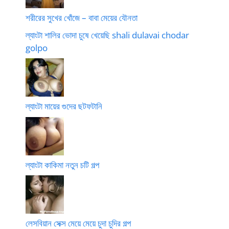
শরীরের সুখের খোঁজে – বাবা মেয়ের যৌনতা
ল্যাংটা শালির ভোদা চুষে খেয়েছি shali dulavai chodar
golpo
ল্যাংটা মায়ের গুদের ছটফটানি
ল্যাংটা কাকিমা নতুন চটি গল্প
লেসবিয়ান সেক্স মেয়ে মেয়ে চুদা চুদির গল্প