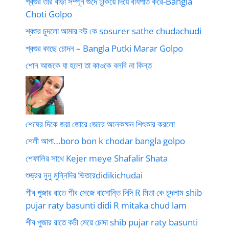
শ্বশুর তার বাড়া সম্পূর্ন গুদে ঢুকিয়ে দিয়ে বীর্যপাত করে-Bangla
Choti Golpo
শ্বশুর চুদলো আমার বউ কে sosurer sathe chudachudi
শ্বশুর কাছে চোদন – Bangla Putki Marar Golpo
শোন আজকে যা হলো তা কাওকে বলবি না কিন্ত
শেষের দিকে জয়া জোরে জোরে অনেকক্ষন শিৎকার করলো
শেলী আপা…boro bon k chodar bangla golpo
শেফালির সাথে Kejer meye Shafalir Shata
শুভ্রর নুনু মুন্নিদির ভিতরেdidikichudai
শীব পুজার রাতে শীব সেজে বাসোন্তি দিদি R মিতা কে চুদলাম shib
pujar raty basunti didi R mitaka chud lam
শীব পুজার রাতে কচী মেয়ে চোদা shib pujar raty basunti