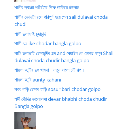
শালীর ল্যাংটা শরীরটার দিকে তাকিয়ে রইলাম
শালীর ভোদাটা রসে পরিপূর্ণ হয়ে গেল sali dulavai choda
chudi
শালী দুলাভাই চুদাচুদি
শালী salike chodar bangla golpo
শালি দুলাভাই চোদাচুদির গল্প and বেয়াইন কে চোদার গপ্ল Shali
dulavai choda chudir bangla golpo
শায়লা আন্টির দুধ খাওয়া। নতুন বাংলা চটি গল্প।
শায়লা আন্টি aunty kahani
শশুর বাড়ি চোদার হাড়ি sosur bari chodar golpo
শর্মী বৌদির ভালোবাসা devar bhabhi choda chudir
Bangla golpo