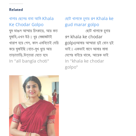
Related
খালার ছেলের বাবা আমি Khala
ছোট খালাকে চুদার গল্প Khala ke
Ke Chodar Golpo
gud marar golpo
ঘুম ভাঙল আম্মার চিৎকারে, আর কত
ছোট খালাকে চুদার
ঘুমাবি,এখন উঠ। ধুর মেজাজটাই
গল্প khala ke chodar
খারাপ হয়ে গেল, কাল এমনিতেই দেরি
golpoআমার আম্মারা দুই বোন দুই
করে ঘুমাইছি।হাত-মুখ ধুয়ে আয়
ভাই। একভাই মানে আমার মামা
তাড়াতাড়ি,উত্তরা যেতে হবে
দেশের বাইরে থাকে, আরেক ভাই
এখনি,আম্মার কথা শুনে মেজাজটাই
In "all bangla choti"
ছোট বেলায় মারা যান। আমার আম্মা
In "khala ke chodar
খারাপ হয়ে গেল বৃহঃ বার ভার্সিটি
সবার বড়। তারপরে মেজো মামা
golpo"
বন্ধ, ভাবছিলাম আরামছে একটা ঘুম
এরপর আমার ছোট খালা যাকে নিয়ে
দিব আর হইল কি? মানুষ ভাবে এক
এই কাহিনী ।খালা আমার…
হয় আরেক। স্যার-ম্যাডামরা পুরা
সপ্তাহ…