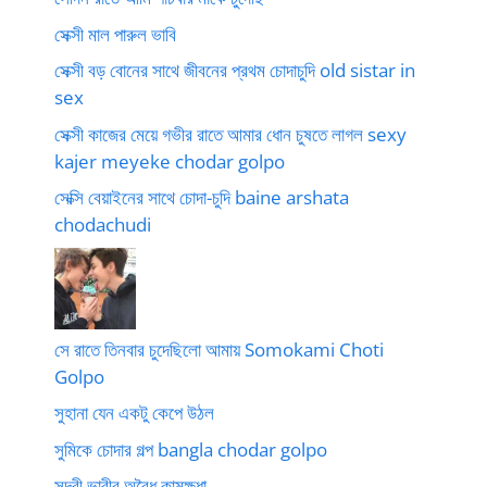
সেক্সী মাল পারুল ভাবি
সেক্সী বড় বোনের সাথে জীবনের প্রথম চোদাচুদি old sistar in
sex
সেক্সী কাজের মেয়ে গভীর রাতে আমার ধোন চুষতে লাগল sexy
kajer meyeke chodar golpo
সেক্সি বেয়াইনের সাথে চোদা-চুদি baine arshata
chodachudi
সে রাতে তিনবার চুদেছিলো আমায় Somokami Choti
Golpo
সুহানা যেন একটু কেপে উঠল
সুমিকে চোদার গল্প bangla chodar golpo
সুন্দরী ভাবীর অবৈধ কামক্ষুধা