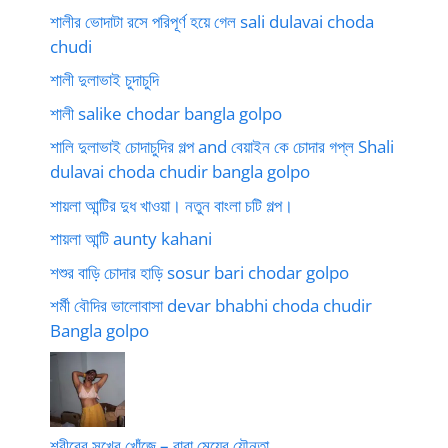
শালীর ভোদাটা রসে পরিপূর্ণ হয়ে গেল sali dulavai choda
chudi
শালী দুলাভাই চুদাচুদি
শালী salike chodar bangla golpo
শালি দুলাভাই চোদাচুদির গল্প and বেয়াইন কে চোদার গপ্ল Shali
dulavai choda chudir bangla golpo
শায়লা আন্টির দুধ খাওয়া। নতুন বাংলা চটি গল্প।
শায়লা আন্টি aunty kahani
শশুর বাড়ি চোদার হাড়ি sosur bari chodar golpo
শর্মী বৌদির ভালোবাসা devar bhabhi choda chudir
Bangla golpo
শরীরের সুখের খোঁজে – বাবা মেয়ের যৌনতা