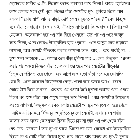
হোটেলের মালিক এ.সি. ডিলাক্স রুমের ব্যবস্তা করে দিলো l অজয় হোটেলের
রুমে ঢোকার সঙ্গে পেন্ট খুলে নিজের বাঁড়া মেয়েটার মুখে ঢুকিয়ে দিলো আর
বললো ” চোষ মাগী আমার বাঁড়া, দেখি কেমন চুষতে পারিস ? ” বেশ কিছুক্ষণ
ধরে বাঁড়া চোসানোর পর ওর মাই চটকাতে লাগলো l কি অসাধারণ ফিগার ওই
মেয়েটার, অনেকক্ষণ ধরে ওর মাই নিয়ে খেললো, তার পর ওর গুদে আঙ্গুল
ভরে দিলো, এতে মেয়েও উত্তেজিত হয়ে পড়লো l গুদে আঙ্গুল ভরে নাড়াতে
লাগলো, আর মেয়েটা শীত্কার করতে লাগলো আহ..আহ… আর পারছি না….
চুদে ফেল আমাকে ….. আমার গুদে বাঁড়া ঢুকিয়ে দাও…. বেশ কিছুক্ষণ এরকম
করার পর অজয় নিজের বাঁড়া ঢোকালো ওর গুদে আর মেয়েটার শীত্কার
চিত্কারে পরিনত হয়ে গেলো, এর আগে এত বড়ো বাঁড়া মনে হয় কোনদিন
নেয় নি, এতে অজয়ের উত্তেজনা বেড়ে গেলো আর অজয় আরও জোরে
জোরে ঠাপ দিতে লাগলো l একবার ওর ওপরে উঠে চুদলো তারপর ওকে ওপরে
নিলো ওর গুদে বাঁড়া আর পোন্দে আঙ্গুল ভরে দিলো l এবার মেয়েটাও উপভোগ
করতে লাগলো, কিছুক্ষণ এরকম চলায় মেয়েটা আনন্দে আন্তহারা হয়ে গেলো
l এদিক এদিক করে বিভিন্ন পদ্ধতিতে চুদলো মেয়েটা, এবার চরম পর্যায়
আসার সময় অজয় কোনরকম রিস্ক নিতে চায় না তাই ওর গুদ থেকে বাঁড়া
বের করে ফেললো l আর মুখের কাছে খিঁচতে লাগলো, মেয়েটা এত উত্তেজিত
ছিলো কি ও গোটা বাঁড়া নিজের মুকে ভরে নিলো আর অজয় ওর মুখেই চুদতে