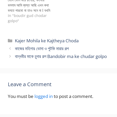
বললাম আমি ব্যস্ত আছি এখন কথা
বলতে পারবো না তাও সনে না l যখনি
ফোন করে শুধু একই কথা “তোমার
In "boudir gud chodar
আওয়াজ শুনতে ইচ্ছা হচ্ছিলো তাই
golpo"
ফোন করলাম” আর একটা প্রশ্ন
“তুমি কবে আসবে ?” নিজের বরেরও
মনে হয় এত…
Categories
Kajer Mohila ke Kajtheya Choda
কাজের মহিলার ভোদা ও পুটকি মারার গল্প
বান্ধবীর মাকে চুদার গল্প Bandobir ma ke chudar golpo
Leave a Comment
You must be
logged in
to post a comment.