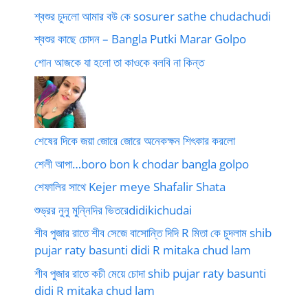
শ্বশুর চুদলো আমার বউ কে sosurer sathe chudachudi
শ্বশুর কাছে চোদন – Bangla Putki Marar Golpo
শোন আজকে যা হলো তা কাওকে বলবি না কিন্ত
শেষের দিকে জয়া জোরে জোরে অনেকক্ষন শিৎকার করলো
শেলী আপা…boro bon k chodar bangla golpo
শেফালির সাথে Kejer meye Shafalir Shata
শুভ্রর নুনু মুন্নিদির ভিতরেdidikichudai
শীব পুজার রাতে শীব সেজে বাসোন্তি দিদি R মিতা কে চুদলাম shib
pujar raty basunti didi R mitaka chud lam
শীব পুজার রাতে কচী মেয়ে চোদা shib pujar raty basunti
didi R mitaka chud lam