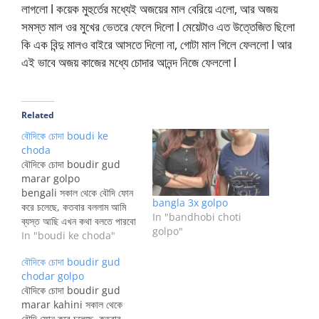
লাগলো l কয়েক মুহুর্তের মধ্যেই অজয়ের মাল বেরিয়ে এলো, আর অজয়
সমস্ত মাল ওর মুখের ভেতরে ফেলে দিলো l মেয়েটাও এত উত্তেজিত ছিলো
কি এক বিন্দু মালও বাইরে আসতে দিলো না, গোটা মাল গিলে ফেললো l আর
এই ভাবে অজয় কাজের মধ্যে চোদার আনন্দ নিজে ফেললো l
Related
বৌদিকে চোদা boudi ke
choda
বৌদিকে চোদা boudir gud
marar golpo
bengali সকাল থেকে বৌদি ফোন
bangla 3x golpo
করে চলেছে, কতবার বললাম আমি
In "bandhobi choti
ব্যস্ত আছি এখন কথা বলতে পারবো
golpo"
না তাও সনে না l যখনি ফোন করে শুধু
In "boudi ke choda"
একই কথা “তোমার আওয়াজ শুনতে
বৌদিকে চোদা boudir gud
ইচ্ছা হচ্ছিলো তাই ফোন করলাম”
chodar golpo
আর একটা প্রশ্ন “তুমি কবে আসবে
বৌদিকে চোদা boudir gud
?” নিজের বরেরও মনে হয়…
marar kahini সকাল থেকে
বৌদি ফোন করে চলেছে, কতবার