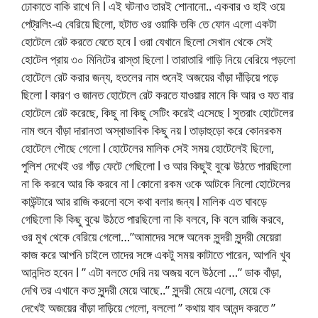
ঢোকাতে বাকি রাখে নি l এই ঘটনাও তারই শোনানো.. একবার ও হাই ওয়ে
পেট্রলিং-এ বেরিয়ে ছিলো, হটাত ওর ওয়াকি তকি তে ফোন এলো একটা
হোটেলে রেট করতে যেতে হবে l ওরা যেখানে ছিলো সেখান থেকে সেই
হোটেল প্রায় ৩০ মিনিটের রাস্তা ছিলো l তারাতারি গাড়ি নিয়ে বেরিয়ে পড়লো
হোটেলে রেট করার জন্য, হতলের নাম শুনেই অজয়ের বাঁড়া দাঁড়িয়ে পড়ে
ছিলো l কারণ ও জানত হোটেলে রেট করতে যাওয়ার মানে কি আর ও যত বার
হোটেলে রেট করেছে, কিছু না কিছু সেটিং করেই এসেছে l সুতরাং হোটেলের
নাম শুনে বাঁড়া দারানতা অস্বাভাবিক কিছু নয় l তাড়াহুড়ো করে কোনরকম
হোটেলে পৌছে গেলো l হোটেলের মালিক সেই সময় হোটেলেই ছিলো,
পুলিশ দেখেই ওর গাঁড় ফেটে গেছিলো l ও আর কিছুই বুঝে উঠতে পারছিলো
না কি করবে আর কি করবে না l কোনো রকম ওকে আটকে নিলো হোটেলের
কাউন্টারে আর রাজি করলো বসে কথা বলার জন্য l মালিক এত ঘাবড়ে
গেছিলো কি কিছু বুঝে উঠতে পারছিলো না কি বলবে, কি বলে রাজি করবে,
ওর মুখ থেকে বেরিয়ে গেলো…”আমাদের সঙ্গে অনেক সুন্দরী সুন্দরী মেয়েরা
কাজ করে আপনি চাইলে তাদের সঙ্গে একটু সময় কাটাতে পারেন, আপনি খুব
আনন্দিত হবেন l ” এটা বলতে দেরি নয় অজয় বলে উঠলো …” ডাক বাঁড়া,
দেখি তর এখানে কত সুন্দরী মেয়ে আছে..” সুন্দরী মেয়ে এলো, মেয়ে কে
দেখেই অজয়ের বাঁড়া দাড়িয়ে গেলো, বললো ” কথায় যাব আনন্দ করতে ”