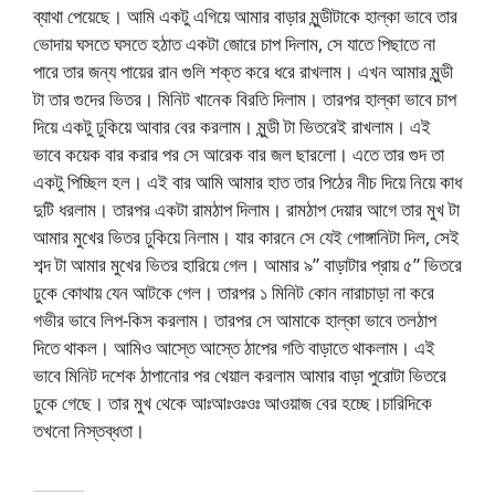
ব্যাথা পেয়েছে। আমি একটু এগিয়ে আমার বাড়ার মুন্ডীটাকে হাল্কা ভাবে তার
ভোদায় ঘসতে ঘসতে হঠাত একটা জোরে চাপ দিলাম, সে যাতে পিছাতে না
পারে তার জন্য পায়ের রান গুলি শক্ত করে ধরে রাখলাম। এখন আমার মুন্ডী
টা তার গুদের ভিতর। মিনিট খানেক বিরতি দিলাম। তারপর হাল্কা ভাবে চাপ
দিয়ে একটু ঢুকিয়ে আবার বের করলাম। মুন্ডী টা ভিতরেই রাখলাম। এই
ভাবে কয়েক বার করার পর সে আরেক বার জল ছারলো। এতে তার গুদ তা
একটু পিচ্ছিল হল। এই বার আমি আমার হাত তার পিঠের নীচ দিয়ে নিয়ে কাধ
দুটি ধরলাম। তারপর একটা রামঠাপ দিলাম। রামঠাপ দেয়ার আগে তার মুখ টা
আমার মুখের ভিতর ঢুকিয়ে নিলাম। যার কারনে সে যেই গোঙ্গানিটা দিল, সেই
শব্দ টা আমার মুখের ভিতর হারিয়ে গেল। আমার ৯” বাড়াটার প্রায় ৫” ভিতরে
ঢুকে কোথায় যেন আটকে গেল। তারপর ১ মিনিট কোন নারাচাড়া না করে
গভীর ভাবে লিপ-কিস করলাম। তারপর সে আমাকে হাল্কা ভাবে তলঠাপ
দিতে থাকল। আমিও আস্তে আস্তে ঠাপের গতি বাড়াতে থাকলাম। এই
ভাবে মিনিট দশেক ঠাপানোর পর খেয়াল করলাম আমার বাড়া পুরোটা ভিতরে
ঢুকে গেছে। তার মুখ থেকে আঃআঃওঃওঃ আওয়াজ বের হচ্ছে।চারিদিকে
তখনো নিস্তব্ধতা।