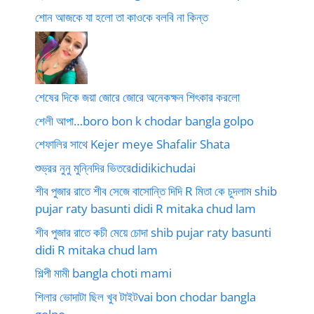
শোন আজকে যা হলো তা কাওকে বলবি না কিন্ত
শেষের দিকে জয়া জোরে জোরে অনেকক্ষন শিৎকার করলো
শেলী আপা…boro bon k chodar bangla golpo
শেফালির সাথে Kejer meye Shafalir Shata
শুভ্রর নুনু মুন্নিদির ভিতরেdidikichudai
শীব পুজার রাতে শীব সেজে বাসোন্তি দিদি R মিতা কে চুদলাম shib
pujar raty basunti didi R mitaka chud lam
শীব পুজার রাতে কচী মেয়ে চোদা shib pujar raty basunti
didi R mitaka chud lam
শিল্পী মামী bangla choti mami
শিলার ভোদাটা ছিল খুব টাইটvai bon chodar bangla