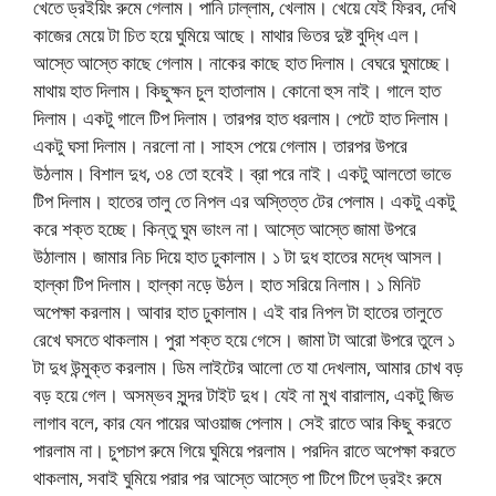
খেতে ড্রইয়িং রুমে গেলাম। পানি ঢাল্লাম, খেলাম। খেয়ে যেই ফিরব, দেখি
কাজের মেয়ে টা চিত হয়ে ঘুমিয়ে আছে। মাথার ভিতর দুষ্ট বুদ্ধি এল।
আস্তে আস্তে কাছে গেলাম। নাকের কাছে হাত দিলাম। বেঘরে ঘুমাচ্ছে।
মাথায় হাত দিলাম। কিছুক্ষন চুল হাতালাম। কোনো হুস নাই। গালে হাত
দিলাম। একটু গালে টিপ দিলাম। তারপর হাত ধরলাম। পেটে হাত দিলাম।
একটু ঘসা দিলাম। নরলো না। সাহস পেয়ে গেলাম। তারপর উপরে
উঠলাম। বিশাল দুধ, ৩৪ তো হবেই। ব্রা পরে নাই। একটু আলতো ভাভে
টিপ দিলাম। হাতের তালু তে নিপল এর অস্তিত্ত টের পেলাম। একটু একটু
করে শক্ত হচ্ছে। কিন্তু ঘুম ভাংল না। আস্তে আস্তে জামা উপরে
উঠালাম। জামার নিচ দিয়ে হাত ঢুকালাম। ১ টা দুধ হাতের মদ্ধে আসল।
হাল্কা টিপ দিলাম। হাল্কা নড়ে উঠল। হাত সরিয়ে নিলাম। ১ মিনিট
অপেক্ষা করলাম। আবার হাত ঢুকালাম। এই বার নিপল টা হাতের তালুতে
রেখে ঘসতে থাকলাম। পুরা শক্ত হয়ে গেসে। জামা টা আরো উপরে তুলে ১
টা দুধ উন্মুক্ত করলাম। ডিম লাইটের আলো তে যা দেখলাম, আমার চোখ বড়
বড় হয়ে গেল। অসম্ভব সুন্দর টাইট দুধ। যেই না মুখ বারালাম, একটু জিভ
লাগাব বলে, কার যেন পায়ের আওয়াজ পেলাম। সেই রাতে আর কিছু করতে
পারলাম না। চুপচাপ রুমে গিয়ে ঘুমিয়ে পরলাম। পরদিন রাতে অপেক্ষা করতে
থাকলাম, সবাই ঘুমিয়ে পরার পর আস্তে আস্তে পা টিপে টিপে ড্রইং রুমে