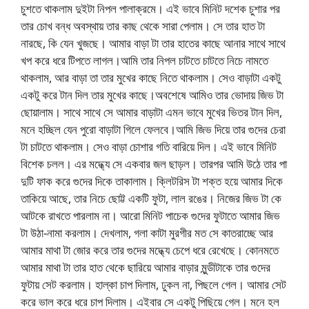
চুশতে থাকলাম দুইটা নিপল পালাক্রমে। এই ভাবে মিনিট দশেক চুশার পর
তার চোখ বন্ধ অবস্থায় তার কাছ থেকে সারা পেলাম। সে তার হাত টা
নারছে, কি যেন খুজছে। আমার বাড়া টা তার হাতের কাছে আনার সাথে সাথে
খপ করে ধরে টিপতে লাগল।আমি তার নিপল চাটতে চাটতে নিচে নামতে
থাকলাম, আর বাড়া তা তার মুখের কাছে নিতে থাকলাম। সেও বাড়াটা একটু
একটু করে টান দিল তার মুখের কাছে।অবশেষে আমিও তার ভোদায় জিভ টা
ছোয়ালাম। সাথে সাথে সে আমার বাড়াটা এমন ভাবে মুখের ভিতর টান দিল,
মনে হচ্ছিল যেন পুরো বাড়াটা গিলে ফেলবে।আমি জিভ দিয়ে তার গুদের চেরা
টা চাটতে থাকলাম। সেও বাড়া চোশার গতি বারিয়ে দিল। এই ভাবে মিনিট
বিশেক চলল। এর মদ্ধ্যে সে একবার জল ছাড়ল। তারপর আমি উঠে তার পা
দুটি ফাক করে গুদের দিকে তাকালাম। ক্লিটরিস টা শক্ত হয়ে আমার দিকে
তাকিয়ে আছে, তার নিচে ছোট্ট একটি ফুটা, লাল রঙের। নিজের জিভ টা কে
আটকে রাখতে পারলাম না। আরো মিনিট পাচেক গুদের ফুটাতে আমার জিভ
টা উঠা-নামা করলাম। দেখলাম, গলা কাটা মুরগীর মত সে কাতরাচ্ছে আর
আমার মাথা টা জোর করে তার গুদের মদ্ধ্যে চেপে ধরে রেখেছে। কোনমতে
আমার মাথা টা তার হাত থেকে ছারিয়ে আমার বাড়ার মুন্ডীটাকে তার গুদের
ফুটায় সেট করলাম। হাল্কা চাপ দিলাম, ঢুকল না, পিছলে গেল। আমার সেট
করে ভাল করে ধরে চাপ দিলাম। এইবার সে একটু পিছিয়ে গেল। মনে হল