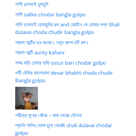
শালী দুলাভাই চুদাচুদি
শালী salike chodar bangla golpo
শালি দুলাভাই চোদাচুদির গল্প and বেয়াইন কে চোদার গপ্ল Shali
dulavai choda chudir bangla golpo
শায়লা আন্টির দুধ খাওয়া। নতুন বাংলা চটি গল্প।
শায়লা আন্টি aunty kahani
শশুর বাড়ি চোদার হাড়ি sosur bari chodar golpo
শর্মী বৌদির ভালোবাসা devar bhabhi choda chudir
Bangla golpo
শরীরের সুখের খোঁজে – বাবা মেয়ের যৌনতা
ল্যাংটা শালির ভোদা চুষে খেয়েছি shali dulavai chodar
golpo