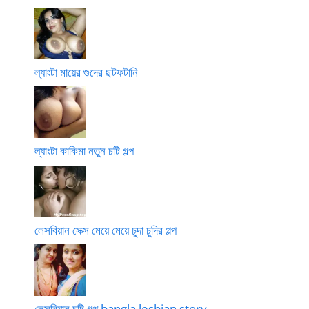
ল্যাংটা মায়ের গুদের ছটফটানি
ল্যাংটা কাকিমা নতুন চটি গল্প
লেসবিয়ান সেক্স মেয়ে মেয়ে চুদা চুদির গল্প
লেসবিয়ান চটি গল্প bangla lesbian story