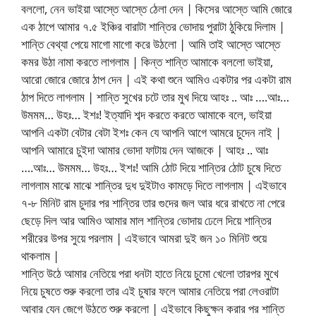
বললো, নেন ভাইয়া আস্তে আস্তে ঠেলা দেন | কিসের আস্তে আমি জোরে
এক ঠাপে আমার ৭.৫ ইঞ্চির বারাটা শান্তির ভোদায় পুরাটা ঠুকিয়ে দিলাম |
শান্তি বেথ্যা পেয়ে মাগো মাগো করে উঠলো | আমি তাই আস্তে আস্তে
কমর উঠা নামা করতে লাগলাম | কিন্ত শান্তি আমাকে বললো ভাইয়া,
আরো জোরে জোরে ঠাপ দেন | এই কথা শুনে আমিও একটার পর একটা রাম
ঠাপ দিতে লাগলাম | শান্তি সুখের চটে তার মুখ দিয়ে আহঃ .. আঃ ….আঃ…
উমমম… উহঃ… ইশঃ! ইত্যাদি শব্দ করতে করতে আমাকে বলে, ভাইয়া
আপনি একটা বেটার বেটা ইশঃ কেন যে আপনি আগে আমরে চুদেন নাই |
আপনি আমারে চুইদা আমার ভোদা ফাটায় দেন আজকে | আহঃ .. আঃ
….আঃ… উমমম… উহঃ… ইশঃ! আমি ঠোট দিয়ে শান্তির ঠোট চুষে দিতে
লাগলাম মাঝে মাঝে শান্তির দুধ দুইটাও কামড়ে দিতে লাগলাম | এইভাবে
৭-৮ মিনিট রাম চুদার পর শান্তির তার গুদের জল আর ধরে রাখতে না পেরে
ছেড়ে দিল আর আমিও আমার মাল শান্তির ভোদায় ঢেলে দিয়ে শান্তির
শরীরের উপর সুয়ে পরলাম | এইভাবে আমরা দুই জন ১০ মিনিট শুয়ে
থাকলাম |
শান্তি উঠে আমার নেতিয়ে পরা ধনটা হাতে নিয়ে চুমো খেলো তারপর মুখে
নিয়ে চুষতে শুরু করলো তার এই চুষার ফলে আমার নেতিয়ে পরা লেওরাটা
আবার যেন জেগে উঠতে শুরু করলো | এইভাবে কিছুক্ষন করার পর শান্তি