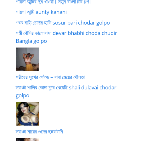
শায়লা আন্টির দুধ খাওয়া। নতুন বাংলা চটি গল্প।
শায়লা আন্টি aunty kahani
শশুর বাড়ি চোদার হাড়ি sosur bari chodar golpo
শর্মী বৌদির ভালোবাসা devar bhabhi choda chudir
Bangla golpo
শরীরের সুখের খোঁজে – বাবা মেয়ের যৌনতা
ল্যাংটা শালির ভোদা চুষে খেয়েছি shali dulavai chodar
golpo
ল্যাংটা মায়ের গুদের ছটফটানি