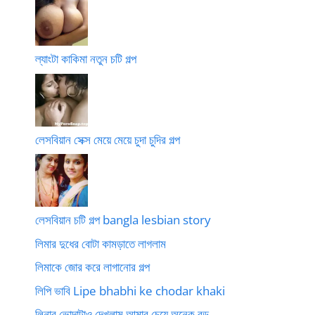
ল্যাংটা কাকিমা নতুন চটি গল্প
লেসবিয়ান সেক্স মেয়ে মেয়ে চুদা চুদির গল্প
লেসবিয়ান চটি গল্প bangla lesbian story
লিমার দুধের বোটা কামড়াতে লাগলাম
লিমাকে জোর করে লাগানোর গল্প
লিপি ভাবি Lipe bhabhi ke chodar khaki
লিনার ভোদাটাও দেখলাম আমার চেয়ে অনেক বড়