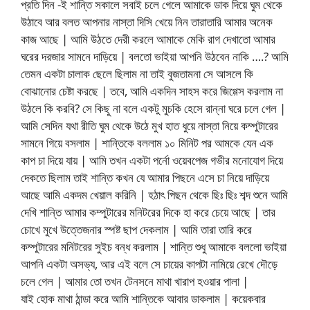
প্রতি দিন -ই শান্তি সকালে সবাই চলে গেলে আমাকে ডাক দিয়ে ঘুম থেকে
উঠাবে আর বলত আপনার নাস্তা দিসি খেয়ে নিন তারাতারি আমার অনেক
কাজ আছে | আমি উঠতে দেরী করলে আমাকে মেকি রাগ দেখাতো আমার
ঘরের দরজার সামনে দাড়িয়ে | বলতো ভাইয়া আপনি উঠবেন নাকি ….? আমি
তেমন একটা চালাক ছেলে ছিলাম না তাই বুজতামনা সে আসলে কি
বোঝানোর চেষ্টা করছে | তবে, আমি একদিন সাহস করে জিগ্গেস করলাম না
উঠলে কি করবি? সে কিছু না বলে একটু মুচকি হেসে রান্না ঘরে চলে গেল |
আমি সেদিন যথা রীতি ঘুম থেকে উঠে মুখ হাত ধুয়ে নাস্তা নিয়ে কম্পুটারের
সামনে গিয়ে বসলাম | শান্তিকে বললাম ১০ মিনিট পর আমকে যেন এক
কাপ চা দিয়ে যায় | আমি তখন একটা পর্নো ওয়েবপেজ গভীর মনোযোগ দিয়ে
দেকতে ছিলাম তাই শান্তি কখন যে আমার পিছনে এসে চা নিয়ে দাড়িয়ে
আছে আমি একদম খেয়াল করিনি | হঠাৎ পিছন থেকে ছিঃ ছিঃ শব্দ শুনে আমি
দেখি শান্তি আমার কম্পুটারের মনিটরের দিকে হা করে চেয়ে আছে | তার
চোখে মুখে উত্তেজনার স্পষ্ট ছাপ দেকলাম | আমি তারা তারি করে
কম্পুটারের মনিটরের সুইচ বন্ধ করলাম | শান্তি শুধু আমাকে বললো ভাইয়া
আপনি একটা অসভ্য, আর এই বলে সে চায়ের কাপটা নামিয়ে রেখে দৌড়ে
চলে গেল | আমার তো তখন টেনসনে মাথা খারাপ হওয়ার পালা |
যাই হোক মাথা ঠান্ডা করে আমি শান্তিকে আবার ডাকলাম | কয়েকবার