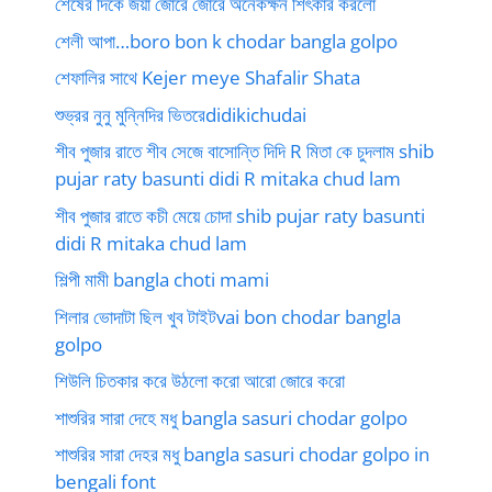
শেষের দিকে জয়া জোরে জোরে অনেকক্ষন শিৎকার করলো
শেলী আপা…boro bon k chodar bangla golpo
শেফালির সাথে Kejer meye Shafalir Shata
শুভ্রর নুনু মুন্নিদির ভিতরেdidikichudai
শীব পুজার রাতে শীব সেজে বাসোন্তি দিদি R মিতা কে চুদলাম shib
pujar raty basunti didi R mitaka chud lam
শীব পুজার রাতে কচী মেয়ে চোদা shib pujar raty basunti
didi R mitaka chud lam
শিল্পী মামী bangla choti mami
শিলার ভোদাটা ছিল খুব টাইটvai bon chodar bangla
golpo
শিউলি চিতকার করে উঠলো করো আরো জোরে করো
শাশুরির সারা দেহে মধু bangla sasuri chodar golpo
শাশুরির সারা দেহর মধু bangla sasuri chodar golpo in
bengali font