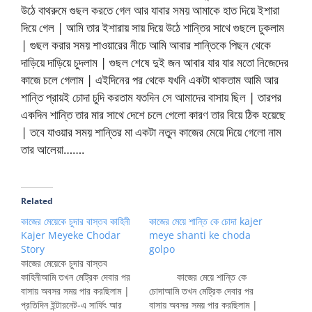
উঠে বাথরুমে গুছল করতে গেল আর যাবার সময় আমাকে হাত দিয়ে ইশারা
দিয়ে গেল | আমি তার ইশারায় সায় দিয়ে উঠে শান্তির সাথে গুছলে ঢুকলাম
| গুছল করার সময় শাওয়ারের নীচে আমি আবার শান্তিকে পিছন থেকে
দাড়িয়ে দাড়িয়ে চুদলাম | গুছল শেষে দুই জন আবার যার যার মতো নিজেদের
কাজে চলে গেলাম | এইদিনের পর থেকে যখনি একটা থাকতাম আমি আর
শান্তি প্রায়ই চোদা চুদি করতাম যতদিন সে আমাদের বাসায় ছিল | তারপর
একদিন শান্তি তার মার সাথে দেশে চলে গেলো কারণ তার বিয়ে ঠিক হয়েছে
| তবে যাওয়ার সময় শান্তির মা একটা নতুন কাজের মেয়ে দিয়ে গেলো নাম
তার আলেয়া…….
Related
কাজের মেয়েকে চুদার বাস্তব কাহিনী
কাজের মেয়ে শান্তি কে চোদা kajer
Kajer Meyeke Chodar
meye shanti ke choda
Story
golpo
কাজের মেয়েকে চুদার বাস্তব
কাহিনীআমি তখন মেট্রিক দেবার পর
কাজের মেয়ে শান্তি কে
বাসায় অবসর সময় পার করছিলাম |
চোদাআমি তখন মেট্রিক দেবার পর
প্রতিদিন ইন্টারনেট-এ সার্ফিং আর
বাসায় অবসর সময় পার করছিলাম |