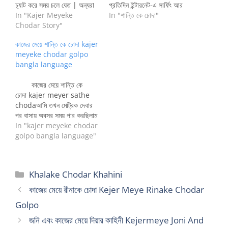
চ্যাট করে সময় চলে যেত | অন্যরা
প্রতিদিন ইন্টারনেট-এ সার্ফিং আর
সবাই অফিসে অথবা ইউনিভের্সিতিতে
In "Kajer Meyeke
চ্যাট করে সময় চলে যেত | অন্যরা
In "শান্তি কে চোদা"
চলে যেত সকাল নয়টার ভিতরেই |
Chodar Story"
সবাই অফিসে অথবা ইউনিভের্সিতিতে
তখন বাসায় আমি ছাড়া শুধু আমাদের
চলে যেত সকাল নয়টার ভিতরেই |
কাজের মেয়ে শান্তি কে চোদা kajer
একটা কাজের মেয়ে ছিল, নাম তার
তখন বাসায় আমি ছাড়া শুধু আমাদের
meyeke chodar golpo
শান্তি |…
একটা কাজের মেয়ে ছিল, নাম তার
bangla language
শান্তি…
কাজের মেয়ে শান্তি কে
চোদা kajer meyer sathe
chodaআমি তখন মেট্রিক দেবার
পর বাসায় অবসর সময় পার করছিলাম
| প্রতিদিন ইন্টারনেট-এ সার্ফিং আর
In "kajer meyeke chodar
চ্যাট করে সময়…
golpo bangla language"
Categories
Khalake Chodar Khahini
কাজের মেয়ে রীনাকে চোদা Kejer Meye Rinake Chodar
Golpo
জনি এবং কাজের মেয়ে দিয়ার কাহিনী Kejermeye Joni And