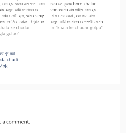
 ,বয়স ২৬ .খালার নাম মমতা ,বয়স
মনের মত চুদলাম boro khalar
জ বন্ধুরা আমি তোমাদের যে
vodaআমার নাম ফাহিম ,বয়স ২৬
 সোনাব সেটা হচ্ছে আমার sexy
.খালার নাম মমতা ,বয়স ৪৮ .আজ
মমতা কে নিয়ে .তোমরা বিশ্বাস কর
বন্ধুরা আমি তোমাদের যে গলপটা সোনাব
 কর এটা একটা সত্যি ঘটনা .এই
khala ke chodar
সেটা হচ্ছে আমার sexy খালা মমতা কে
In "khala ke chodar golpo"
থেকে তোমাদের মাঝে যারা খালা কে
gla golpo"
নিয়ে .তোমরা বিশ্বাস কর…
যৌন কল্পনা কর…
দতে খুব মজা
Choda chudi
 Moja
t a comment.