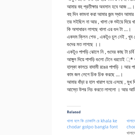
আমার বহু প্রতীক্ষার অবসান হবে আজ …।
বহু দিন কামনা করা আমার জন্ম স্থান আমার
তর সইছিল না আর , খালা কে শুইয়ে দিয়ে খ
কি অসাধারন লাগছে খালা এর গুদ টা …।
একদম ক্লিন শেভ , একটুও চুল নেই , খুব 
গুদের মত লাগছে ।।
একটুও পাপড়ি ঝোলে নি , গুদের কাছ টা চর্ব
আঙ্গুল দিয়ে পাপড়ি গুলো টেনে ধরতেই ্*
হাল্কা কালচে বাদামী রঙের পাপড়ি । আর পা
কাম জল লেগে চিক চিক করছে …।
আমার বাঁড়া র হাল খারাপ হয়ে এসছে , মুখ দ
আস্তে উপর নিচ করতে লাগলো । আর আমি 
Related
খালা বলে কি ঢোকালি রে khala ke
খালাক
chodar golpo bangla font
cho
খালাক