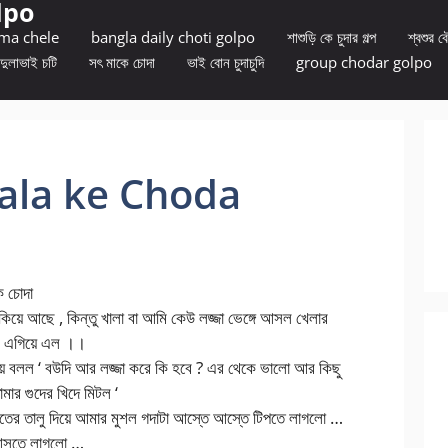
lpo
 ma chele
bangla daily choti golpo
শাশুড়ি কে চুদার গল্প
শ্বশুর বৌ
দুলাভাই চটি
সৎ মাকে চোদা
ভাই বোন চুদাচুদি
group chodar golpo
Khala ke Choda
দা
াকিয়ে আছে , কিন্তু খালা বা আমি কেউ লজ্জা ভেঙ্গে আসল খেলার
েরে এগিয়ে এল ।।
দিয়ে বলল ‘ বউদি আর লজ্জা করে কি হবে ? এর থেকে ভালো আর কিছু
ার গুদের খিদে মিটল ‘
 হাতের তালু দিয়ে আমার মুশল গদাটা আস্তে আস্তে টিপতে লাগলো …
 আসতে লাগলো …