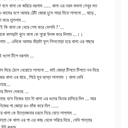
াটে বসে খালা কে জরিয়ে ধরলাম …… খালা এর নরম কমলা লেবুর মত
া ও কামের বশে আমার ঠোঁট জোরা চুসে সাড়া দিতে লাগলো … ঘাড়ে ,
িত করে তুললাম …
েই কি খালা কে খেয়ে শেষ করে ফেলবি ? ‘…
েকে কাপড়টা খুলে খালা কে পুরো উলঙ্গ করে দিলাম …।।
লাম … এদিকে আমার বাঁড়াটা ফুল শিলনোড়া হয়ে খালা এর পাছার
াই গুলো টিপে ধরলাম …
পাস দিয়ে ঠেলে বেরোতে লাগলো … মাই জোড়া টিপতে টিপতে নখ দিয়ে
র খালা এর ঘারে , পিঠে মুখ ঘস্তে লাগলাম । খালা দেখি
 উতছে…
আমার মিলন দেকছে …
কাছে বসে নিজের হাত টা খালা এর গুদের ভিতর চালিয়ে দিল … আর
্য নিজের পা জোড়া রও ফাঁক করে দিল ……
য়ে খালা কে উত্তেজনার চরমে নিয়ে যেতে লাগ্লাম …
ন্তা কে খালা এর পা এর কাছ থেকে সরিয়ে দিয়ে , দেখি শান্তার
িট চিট করছে …