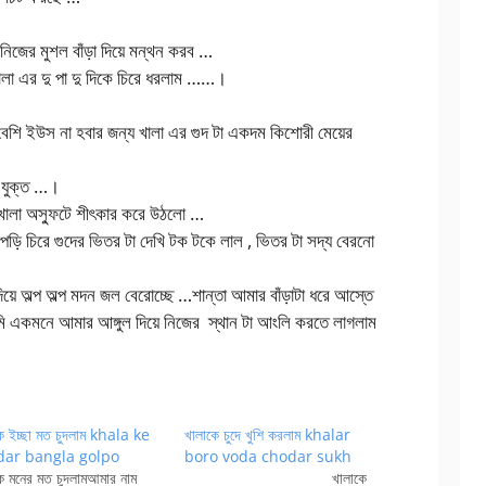
 নিজের মুশল বাঁড়া দিয়ে মন্থন করব …
ালা এর দু পা দু দিকে চিরে ধরলাম ……।
বেশি ইউস না হবার জন্য খালা এর গুদ টা একদম কিশোরী মেয়ের
ি যুক্ত …।
 খালা অস্ফুটে শীৎকার করে উঠলো …
পড়ি চিরে গুদের ভিতর টা দেখি টক টকে লাল , ভিতর টা সদ্য বেরনো
িয়ে অল্প অল্প মদন জল বেরোচ্ছে …শান্তা আমার বাঁড়াটা ধরে আস্তে
একমনে আমার আঙ্গুল দিয়ে নিজের স্থান টা আংলি করতে লাগলাম
ে ইচ্ছা মত চুদলাম khala ke
খালাকে চুদে খুশি করলাম khalar
dar bangla golpo
boro voda chodar sukh
ে মনের মত চুদলামআমার নাম
খালাকে