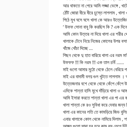
আর থাকতে না পেরে আমি লজ্জা ভেঙ্গে , খ
ঠোঁট জোরা ধীরে ধীরে চুস্তে লাগলাম , খাল
পিঠে মুখ ঘসে ঘসে খালা কে আরও উত্তেজ
‘ উফফ সোনা বাবু কি করছিস কি ? এক দিন
আমি কোন উত্তর না দিয়ে খালা এর শরীর থ
খালাকে টেনে নিয়ে নিজের কোলের উপর বসা
খাঁজে খোঁচা দিচ্ছে …
পিছন থেকে দু হাত বারিয়ে খালা এর নরম ম
উফফফ !!! কি নরম !!! এক তাল চর্বি ……
মাই গুলো আমার মুঠো থেকে ঠেলে বেরিয়ে 
মাই এর বাদামী বলয় গুল খুটতে লাগলাম । আ
উত্তেজনার বশে থেকে থেকে কেঁপে কেঁপে
এদিকে শান্তা হাসি মুখে দাঁড়িয়ে খালা ও 
আমি ইসারা করতে শান্তা খালা এর পা এর 
খালা শান্তা কে রও সুবিধা করে দেবার জন
খালা এর কানের লতি তে কামড়িয়ে জিভ বুলি
এবার খালাকে কোল থেকে নামিয়ে দিলাম , শা
আঙ্গুল গুলো সাদা হর হরে কাম রস লেগে চ