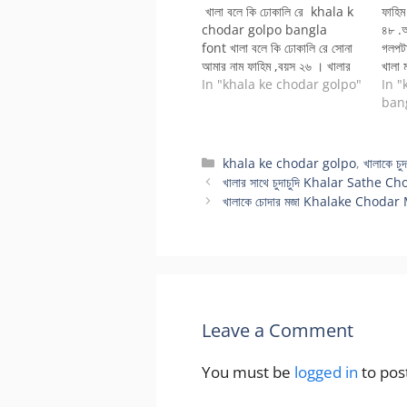
খালা বলে কি ঢোকালি রে khala k
ফাহিম
chodar golpo bangla
৪৮ .আ
font খালা বলে কি ঢোকালি রে সোনা
গলপটা
আমার নাম ফাহিম ,বয়স ২৬ । খালার
খালা 
নাম মমতা ,বয়স ৪৮ । আজ…
In "khala ke chodar golpo"
আর না
In "
গল্প 
ban
নিয়ে 
Categories
khala ke chodar golpo
,
খালাকে চু
খালার সাথে চুদাচুদি Khalar Sathe 
খালাকে চোদার মজা Khalake Chodar
Leave a Comment
You must be
logged in
to pos