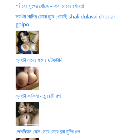
শরীরের সুখের খোঁজে – বাবা মেয়ের যৌনতা
ল্যাংটা শালির ভোদা চুষে খেয়েছি shali dulavai chodar
golpo
ল্যাংটা মায়ের গুদের ছটফটানি
ল্যাংটা কাকিমা নতুন চটি গল্প
লেসবিয়ান সেক্স মেয়ে মেয়ে চুদা চুদির গল্প