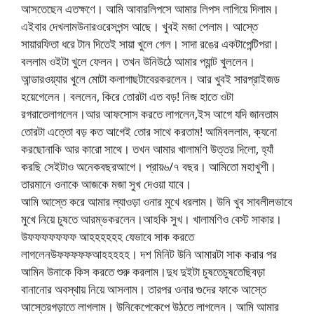
আসতেছেন এতক্ষণে। আমি আবারলিপসে আমার লিপস লাগিয়ে দিলাম।
এইবার দেখলামউনারওরেসপন্স আছে। খুবই মজা পেলাম। আস্তে
সায়ারফিতা ধরে টান দিতেই সায়া খুলে গেল। সাদা রঙের একটাপেন্টিপরা।
বললাম ওইটা খুলে ফেলন। তখন উনিউঠে আমার প্যান্ট খুললেন।
আন্ডারওয়্যার খুলে মোটা কলাগাছটাবেরকরলেন। আর খুবই সারপ্রাইজড
হয়েগেলেন। বললেন, কিরে তোরটা এত বড়! নিজ হাতে ওটা
রগরাতেলাগলেন।আর আফসোস করতে লাগলেন,ইস আগে যদি জানতাম
তোরটা এত্তো বড় কত আগেই তোর সাথে করতাম! আমিবললাম, ক্যনো
করছোনাকি আর কারো সাথে। তখন আমার খালামণি উত্তর দিলো, হ্যাঁ
করছি সেইটাও অনেকবছরআগে। প্রায়৬/৭ বছর। আমিতো মহাখুশী।
তারমানে ওনাকে আজকে মজা সুখ দেওয়া যাবে।
আমি আস্তে করে আমার ল্যাওড়া ওনার মুখে ধরলাম। উনি খুব সাবলীলভাবে
মুখে নিয়ে চুষতে আরম্ভকরলেন।আহকি সুখ। খালামণিও বেস্ট সাকার।
উফফফফফফফ আহহহহহহ যেভাবে সাক করতে
লাগলেনউফফফফফআহহহহহ। দশ মিনিট উনি আমারটা সাক করার পর
আমিন উনাকে কিস করতে শুরু করলাম।দুধ দুইটা চুষতেচুষতেছিবড়া
বানানোর অবস্থায় নিয়ে আসলাম। তারপর ওনার গুদের ফাকে আস্তে
আস্তেরগড়াতে লাগলাম। উনিকেপেকেপে উঠতে লাগলেন। আমি আমার