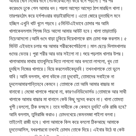
আমার ধোন নিজের গুদে সেটকরেআস্তে করে বসে পড়লো। পর পর
করেগুদে ঢুকে গেল আমার ধন। পয়লা আস্তে আস্তে ঠাপ মারছিল খালা।
তারপরহঠাৎ করে হর্সপাওয়ার বাড়াইয়াদিলো। এতো জোরে চুদতাছিল মনে
হচ্ছিল এখুনি খাট খুলে পড়বে। ৫মিনিটএইভাবে চোদার পর আমি
খালাকেবললাম প্লিজ নিচে আসো আমার আউট হবে। খালা তাড়াতাড়ি
নিচেআসলো।আমি গুদে বাড়া ঢুকিয়ে দিয়েখালাকে রাম চোদা শুরু করলাম। ৫
মিনিট এইভাবে চলার পর আমার শরীরকেপেউঠলো। মাল ছেড়ে দিলামখালার
গুদের ভেতর। পুরা শরীর আর ভার সইলো না। শুয়ে পড়লাম খালার উপর।
খালাআমার মাথায় হাতবুলিয়ে দিতে লাগলো আর বলতো লাগলো, খুব তো
চুদছিস নিজের খালারে। বিয়ে করলেবউকেচুদবি। তখনখালাকে তো ভুলে
যাবি। আমি বললাম, খালা বউকে তো চুদবোই, তোমাদের সবাইকে না
চুদলেআমারশান্তিহবে কেমনে। তোমাকে তো আমি আমার বাচ্চার মা
বানাবো। মেজো খালাকে পারবো না, কারণওনিডিভোর্সড।তোমাকে আর সাথী
খালাকে আমার বাচ্চার মা বানালে কেউ কিছু সন্দেহ করবে না। খালা তোমহা
খুশী।বললো, ঠিক বলছস। তবে সাথীকে কে কেমনে চুদবি? ওকি রাজি হবে?
আমি বললাম, তুমিরাজি করাও। চোদনখেয়ে কেমনমজা পাইলা বলবা।
তাইলেই রাজী হবে। খালা আমাকে কিস করে বললো ঠিকআছে আমাকে
চুদতেআসিস, যখরপারবো তখনই চোদাব তোকে দিয়ে। এইবার উঠে যা কেউ