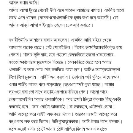
আসল কথায় আসি।
আমার আম্মা ট্যুরে গেলেই উনি এসে থাকেন আমাদের বাসায়। এমনিও মাঝে
মাঝে এসে থাকেন।মনেকখনোখালামণিকে চুদার কথা মনে আসেনি। তো
আমার আব্বা আম্মা থাইল্যান্ড গেলেন চেকআপ করাতে।
যথারীতিউনিওআমাদের বাসায় আসলেন। একদিন আমি বাইরে থেকে
আসলাম অনেক রাতে। গেট খোলাইছিল। নিজের রুমেগিয়ামহাবিরক্ত হয়ে
গেলাম। শালার লুঙ্গি নাই, মনে পড়লো বেলকনিতে হয়তো থাকতেপারে,
হয়তো শুকানোরজন্যসেখানে দিয়েছে। বেলকনিতে যেতে হলে আমার
খালামণি যে রুমে শোয় সেই রুমদিয়ে যেতে হবে। আমিও আস্তেআস্তেপা
টিপে টিপে ঢুকলাম। লাইট অন করলাম। দেখলাম ওনি ঘুমিয়ে আছেনআর
ওনার শাড়ীর আচল খলে পড়েআছে।দুধগুলা স্পষ্ট বুঝা যাচ্ছে। আমার
ল্যাওড়া বাবা তো সাথে সাথেইএকপায়ে দাঁড়িয়ে গেল। ভালো ভাবে
দেখলামসেইদিন আমার খালামণিকে। আর তখনি চিন্তা করলাম কিছুএকটা
করতেই হবে। আর সেইটা আজকেই। যা হবারহবে, এটেম্পট নেবো।
আমি আস্তে করে লাইট অফ করে দিলাম। তারপর দরজাটা আস্তে করে
বন্ধ করে লক করে দিলাম। উনিপুরোঘুমেকাদা। আমি উনার পাশে বসলাম।
হঠাৎ করেই ওনার ঠোটে আমার ঠোট লাগিয়ে দিলাম আর একহাতে