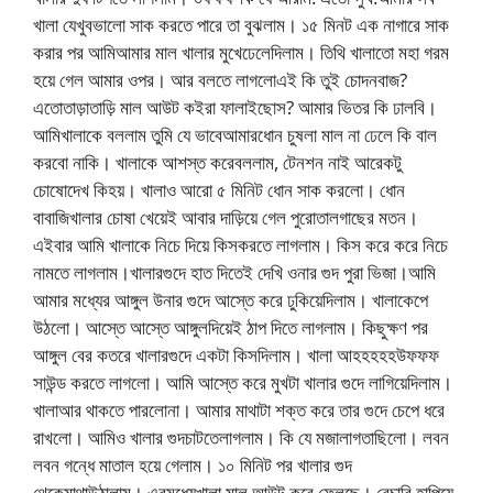
খালা যেখুবভালো সাক করতে পারে তা বুঝলাম। ১৫ মিনট এক নাগারে সাক
করার পর আমিআমার মাল খালার মুখেঢেলেদিলাম। তিথি খালাতো মহা গরম
হয়ে গেল আমার ওপর। আর বলতে লাগলোএই কি তুই চোদনবাজ?
এতোতাড়াতাড়ি মাল আউট কইরা ফালাইছোস? আমার ভিতর কি ঢালবি।
আমিখালাকে বললাম তুমি যে ভাবেআমারধোন চুষলা মাল না ঢেলে কি বাল
করবো নাকি। খালাকে আশস্ত করেবললাম, টেনশন নাই আরেকটু
চোষোদেখ কিহয়। খালাও আরো ৫ মিনিট ধোন সাক করলো। ধোন
বাবাজিখালার চোষা খেয়েই আবার দাড়িয়ে গেল পুরোতালগাছের মতন।
এইবার আমি খালাকে নিচে দিয়ে কিসকরতে লাগলাম। কিস করে করে নিচে
নামতে লাগলাম।খালারগুদে হাত দিতেই দেখি ওনার গুদ পুরা ভিজা।আমি
আমার মধ্যের আঙ্গুল উনার গুদে আস্তে করে ঢুকিয়েদিলাম। খালাকেপে
উঠলো। আস্তে আস্তে আঙ্গুলদিয়েই ঠাপ দিতে লাগলাম। কিছুক্ষণ পর
আঙ্গুল বের কতরে খালারগুদে একটা কিসদিলাম। খালা আহহহহহউফফফ
সাউন্ড করতে লাগলো। আমি আস্তে করে মুখটা খালার গুদে লাগিয়েদিলাম।
খালাআর থাকতে পারলোনা। আমার মাথাটা শক্ত করে তার গুদে চেপে ধরে
রাখলো। আমিও খালার গুদচাটতেলাগলাম। কি যে মজালাগতাছিলো। লবন
লবন গন্ধে মাতাল হয়ে গেলাম। ১০ মিনিট পর খালার গুদ
থেকেমাথাউঠালাম। এরমধ্যেখালা মাল আউট করে ফেলছে। বেচারি হাপিয়ে