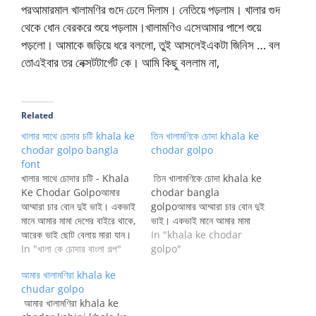
পরআমারমাল খালামণির গুদে ঢেলে দিলাম। নেতিয়ে পড়লাম। খালার গুদ
থেকে ধোন বেরকরে শুয়ে পড়লাম।খালামণিও এসেআমার পাশে শুয়ে
পড়লো। আমাকে জড়িয়ে ধরে বললো, তুই আসলেইএকটা জিনিস … বল
তোএইবার তর নেক্সটটার্গেট কে। আমি কিছু বললাম না,
Related
খালার সাথে চোদার চটি khala ke
তিন খালামণিকে চোদা khala ke
chodar golpo bangla
chodar golpo
font
খালার সাথে চোদার চটি - Khala
তিন খালামণিকে চোদা khala ke
Ke Chodar Golpoআমার
chodar bangla
আম্মারা চার বোন দুই ভাই। একভাই
golpoআমার আম্মারা চার বোন দুই
মানে আমার মামা দেশের বাইরে থাকে,
ভাই। একভাই মানে আমার মামা
আরেক ভাই ছোট বেলায় মারা যান।
দেশের বাইরে থাকে, আরেক ভাই
In "khala ke chodar
আমার আম্মা সবার বড়। তারপরের
In "খালা কে চোদার বাংলা গল্প"
ছোট বেলায় মারা যান। আমার আম্মা
golpo"
জন যাকে নিয়ে কাহিনী উনি আমার
সবার বড়। তারপরের জন…
আমার খালামণিরা khala ke
আম্মার চার বছরের ছোট। খালুর
chudar golpo
সাথে তার ছাড়াছাড়ি হয়ে গেছে।
আমার খালামণিরা khala ke
উনার এক…