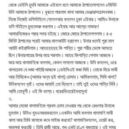
থেকে ডেইলি চুদবি আমাকে এইবলে বলে আমাকে ঠাপাতেলাগলেন ৫মিনিট
উনি আমাকে ঠাপালেন। বুঝতে পারলাম খালা আমার ডেঞ্জারাসচোদনবাজ।
নিজে নিজেই ডগিস্টাইলে গেলেনআর বললেন ঢুকা এইবার। আমিও উনাকে
ডগি স্টাইলে চুদতেশুরু করলাম। এইবার আর আস্তে নাকারণ
আমারনিজেরও পরার সময় হইছে। জোরে জোরে ঠাপাতেলাগলাম। ৪-৫
মিনিট ঠাপানোর পরেই আমার মালআউট হয়াগেল। উনার গুদেই পুরা মাল
আউট কইরাদিলাম। আহহহহহহ কি শান্তি। পুরা শরীর ভেঙ্গে আসতে
ছিল।উনারগায়ের উপর শুয়ে পরলাম। আহহ কিশান্তি পেলাম আজকে।
শুয়ে শুয়ে খালামণিকে বললাম, কেমন লাগলো আজকে। উনি বললেন, ওরে
খালাচোদা যে মজা পাইছিআজকে।ডেইলিএই মজা দিবি। তোকে দিয়ে সাথী
আর তিথিকেও (আমার অন্য দুই খালা) চোদাব। আমিবললাম, সিথি খালা?
উনিবললেন হ্যাঁ। ওদের জামাই তো বিদেশে। তাই তুই ওদের শান্তি দিবি।
আমি তোখুশী। এই কি ভাগ্য। ঘরেরভিতরেইমহাসুখ!
২.
আমার মেজো খালামণিকে প্রথম চোদা দেওয়ার পর থেকে রেগুলার উনাকে
চুদতাম। উনিও খুবএনজয়করতেন।একদিন আমি বললাম খালামণি সাথী
খালা আর তিথি খালাকে কবে সাইজ করবো? খালামণিবললেন, ওয়েট কর,
ব্যবস্থা করতছি। তিথি রাজী আছে, শুধু একটু চাণ্স খুজতাছে। ওই সময়