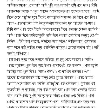
আমিবললামকেন, তোমারটা আমি খুলি আর আমারটা তুমি খুলে দাও। তিথি
খালাআমার কাপড় না খুলে প্যান্টের ওপরথেকেইধোন হাতাতে লাগলো। আমি
নিজে থেকে প্যান্টটা খুলে দিতেই খালাআন্ডারওয়্যারটা এক টানে খুলে দিল।
আমর ধোনবাবা তখন মহা উত্তেজনায় শক্ত হয়ে পুরা আইফল টাওয়ার।
তিথি খালা ধোন হাতে নিয়েই বলতেলাগলেন কিরে এইযন্ত্র কেমনে বানাইলি?
আমি খালার দিকে তাকিয়েমুচকি হাসি দিয়ে বললাম তোমাদের জন্যই তোএই
জিনিস। তিথিখালা বললো, আমাদের জন্য মানে? আমিবললাম, তোমাদের
জন্য মানে নারী জাতির জন্য এইজিনিস বানানো।চেহারা দরকার নাই। নারী
হলেই বাড়িখাবে।
খালা তখন আদর করে আমাকে জড়িয়ে ধরে চুমু খেতে লাগলো। আমিও
খালার ব্লাউজ খুলে দিয়ে ব্রার উপরথেকেইদুধটিপতে লাগলাম। খালা ব্রাটা
আস্তে করে খুলে দিল। আমিও খালাও ওপর ঝাপিয়ে পড়লাম। এক
হাতেদুধটিপতেলাগলাম আর অন্য দুধটা চুষতে লাগলাম। খালার উহহহ
আহহহ শব্দে আমার ধন বাবাজি মোটামুটিকাপতেশুরুকরলো। বুঝলাম এই
মুহুর্তে যদি ধন বাবাজির কোন গতি না করি তবে ধোন বাবার মেজাজ হটহয়ে
যাবে।আমিখালার মুখটা আস্তে করে আমার ধোনের ওপর দিলাম। খালা
ধোনটা কয়েকবার ঝাকি দিয়েচুষতে লাগলো।আমিআরামে চোখ বন্ধ করে
খালার দুধ টিপতে লাগলাম। উফফফ কি যে আরাম! এতো সুখ!আমার সব