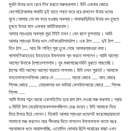
মুখটা উনার গুদে রেখে লিখ করতে শুরুকরলাম। উনি একবার জোরে
কেপেউঠেআমার মাথাটা দুই হাতে শক্ত করে ধরে রাখলেন উনার গুদের
মুখে।আমার তো দম বন্ধ হওয়ার অবস্থা। মাথাঝাড়িদিয়ে উনার গুদ চুষতে
চুষতে উনার মাল একবার আউটকরলাম।
আমার ল্যওড়ার অবস্থা পুড়া টাইট তখন। যেন রাগে ফুসতাছে। আমি
আমার ল্যাওড়া উনার গুদে সেটকরেদিলামঠাপ। এক ঠাপ …… দুই ঠাপ …..
তিন ঠাপ ….. আহ কি শান্তি পুরা ঢুকে গেছে আমারল্যাওড়া বাবা।
খালামণিআহহহহ উহহহহহ উফফফফ শব্দ করতে লাগলেন। আমি আস্তে
আস্তে উনাকে ঠাপাতেলাগলাম। খুব মজাপাচ্ছেনউনি বুঝতে পারতেছি।
ঠাপের গতি আস্তে আস্তে বাড়াতে লাগলাম। উনি তখন পুরাহট। আমাকে
বলতেলাগলেনপ্লিজ জোরে দে …………. আরো জোরে ….. আহ জোরে
প্লিজ জোরে ……. তোরখালার গুদ ফাটায়া ফেলউফআরো জোরে ….. প্লিজ
প্লিজ …..
আমি উনার শব্দে আরো একসাইটেড হয়ে রাম ঠাপ দেওয়া শুরু করলাম। প্রায়
৬ মিনিট ঠাপ মেরেউনাকেবললামপজিশন চেঞ্জ করেন। উনি আমাকে নিচে
দিয়ে উপরে উঠে গেলেন। নিজেই আমার ল্যাওড়া গুদেসেট করেঘোড়ারমতো
লাফানো শুরু করলেন আর শীৎকার দিতে লাগলেন উফফফফফ কতো বছর
পরআজকে গুদে আরামপাচ্ছি, এতোদিন কোথায় ছিলি শুয়োরের বাচ্চা এখন