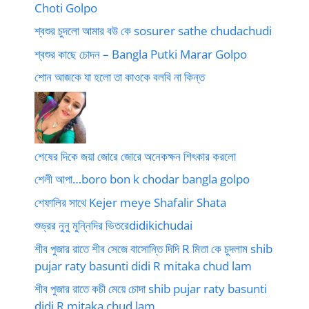
Choti Golpo
শ্বশুর চুদলো আমার বউ কে sosurer sathe chudachudi
শ্বশুর কাছে চোদন – Bangla Putki Marar Golpo
শোন আজকে যা হলো তা কাওকে বলবি না কিন্ত
শেষের দিকে জয়া জোরে জোরে অনেকক্ষন শিৎকার করলো
শেলী আপা…boro bon k chodar bangla golpo
শেফালির সাথে Kejer meye Shafalir Shata
শুভ্রর নুনু মুন্নিদির ভিতরেdidikichudai
শীব পুজার রাতে শীব সেজে বাসোন্তি দিদি R মিতা কে চুদলাম shib
pujar raty basunti didi R mitaka chud lam
শীব পুজার রাতে কচী মেয়ে চোদা shib pujar raty basunti
didi R mitaka chud lam