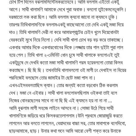
চোখ টিপ দিলেন বঝলামসিস্টেমকরতেহবে। আমি বললাম এইতো একটু
আগে। সাথী খালামণি আমাকে দেখে পুরা অবাক। বললো তুইকেমনেঢুকলি।
দরজাতো লক করা ছিল। আমি বললাম ক্যনো জানো না ক্যমনে ঢুকি।
তারপর তিথিখালামণিকে বললামএকটু কাছেআসো তো দেখি একটু মজা দিয়ে
দাও। তিথি খালামণি দেরী না করে আমারপ্যান্টের চেইন খুলে দিয়েধোনটা
বেরকরেই মুখে নিয়ে নিলো। দেখি সাথী খালা চোখ বড় বড় করে তাকাচ্ছে।
একবার আমার দিকে একবারবোনের দিকে।লজ্জায় তার গাল দুইটা পুরা লাল
হয়ে গেল। তিথি খালা ২-৩মিনিট ধোন চুষে সাথী খালাকে বললোএই তুই
একটুচুষে দে দেখবি কতো মজা সাথী খালামণি গরম হয়েবললো তোরা কিসব
করতাছস। ছি ছি ছি। তখনতিথি খালাবললো ওই মাগী ঢং দেখাইস না বিয়ের
পরনিজেই বলছোস তোর জামাইর টা ছোট মজা পাস না।
এখনএইসববলতাছিস ক্যান। তোর জন্যই কতো বড়ধোন ঠিক করলাম
দেখ। মজা নে এইবার। সাথী খালা বললোবলছিলাম ওইকথা তাই বলে
নিজের বোনরছেলের সাথে না না ছি ছি এই ক্যমনে হয় না না না …
আমি বুঝলাম মাগী সহজে লাইনে আসবে না। সোজা উঠে গিয়ে সাথী
খালামণিকে জড়িয়ে ধরে কিসকরতেলাগলাম।উনি প্রথমে জোরাজুরি করতে
লাগলেন আর বলতে লাগলেন, বেয়াদবের বাচ্চা সর, তোর মাবাপকে বলেদিবো,
ছাড়আমাকে, ছাড়। উনার কথা শুনে আমি আরো বেশী শক্ত করে উনাকে