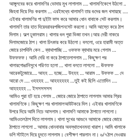
আঙ্গুলবের করে খালামণির ভোদায় মুখ লাগালাম …. খালামণিকেপে উঠলো ..
জিহবা দিয়ে লিচ করলাম … এরইমধ্যে খালামণি তার গুদের জল খসায়ছে ….
এইবার খালামণির পা দুইটা ফাস করে আমার ধোন বাবাকে সেট করলাম।
খালামণি তার হাত দিয়েবরাবরপজিশনসেট করলো। আমি আস্তে করে ঠাপ
দিলাম। অল্প ঢুকালরাম। খালার গুদ পুরা ভিজা তখন।আর দেরী নাকরে
দিলামজোরে ঠাপ। খালা চিৎকার করে উঠলো। বললো, ওরে হারামী অত্ত
জোরে চাপদিলি কেন .. ব্যাথাপাচ্ছি … ওফফফ ব্যাথায় মরে গেলাম …
উফফফফ। আমি দেরি না করে ঠাপাতেলাগলাম … কিছুক্ষণ পর
খালারগোঙানিসুখে পরিণত হলো … খালা বলতে লাগলো … ঊফফফ
আরেকটুজোরে…. আহহ … হচ্ছে…. উহহহ … আরাম … উফফফ … দে
আরো দে …. ওহহহহ … আহহহহহহ …তুই কই ছিলি এতোদিন ….
আহহহহহ … ইসসসসসস
আমিও পুরা হট হয়ে গেলাম .. জোরে জোরে ঠাপাতে লাগলাম আমার প্রিয়
খালামণিকে। কিছুক্ষণ পর খালামালআউটকরে দিল। এইবার খালামণিকে
উপরে দিয়ে আমি নিচে আসলাম। খালামণি আমাকে ঠাপাতে লাগলো।
আমিওতলঠাপ দিতে লাগলাম। খালা সুখের আগুনে আমাকে জোরে জোরে
ঠাপাতে লাগলো .. আমার ধোনবাবার অবস্থাতখনমহা খারাপ। আমি খালাকে
ডগি স্টাইলে দিয়ে চুদতে লাগলাম। বেশীক্ষণ পারলান না। ৬/৭ঠাপ দেওয়ার