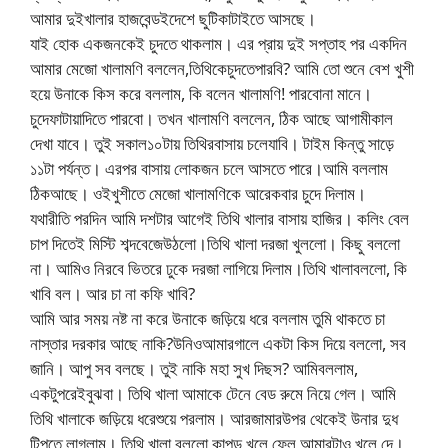
আমার দুইখালার হাজবেন্ডইদেশে ছুটিকাটাইতে আসছে।
যাই হোক একজনকেই চুদতে থাকলাম। এর প্রায় দুই সপ্তাহ পর একদিন
আমার মেজো খালামণি বললেন,তিথিকেচুদতেপারবি? আমি তো শুনে বেশ খুশী
হয়ে উনাকে কিস করে বললাম, কি বলেন খালামণি! পারবোনা মানে।
চুদেফাটায়াদিতে পারবো। তখন খালামণি বললেন, ঠিক আছে আগামীকাল
দেখা যাবে। তুই সকাল১০টায় তিথিরবাসায় চলেযাবি। টাইম কিন্তু সাড়ে
১১টা পর্যন্ত। এরপর বাসায় লোকজন চলে আসতে পারে।আমি বললাম
ঠিকআছে। ওইখুশীতে মেজো খালামণিকে আরেকবার চুদে দিলাম।
যথারীতি পরদিন আমি দশটার আগেই তিথি খালার বাসায় হাজির। কলিং বেল
চাপ দিতেই মিস্টি শব্দবেজেউঠলো।তিথি খালা দরজা খুললো। কিছু বললো
না। আমিও নিরবে ভিতরে ঢুকে দরজা লাগিয়ে দিলাম।তিথি খালাবললো, কি
খাবি বল। আর চা না কফি খাবি?
আমি আর সময় নষ্ট না করে উনাকে জড়িয়ে ধরে বললাম তুমি থাকতে চা
নাস্তার দরকার আছে নাকি?উনিওআমারগালে একটা কিস দিয়ে বললো, সব
জানি। আপু সব বলছে। তুই নাকি মহা সুখ দিছস? আমিবললাম,
একটুপরেইবুঝবা। তিথি খালা আমাকে টেনে বেড রুমে নিয়ে গেল। আমি
তিথি খালাকে জড়িয়ে ধরেশুয়ে পরলাম। আরজামারউপর থেকেই উনার দুধ
টিপতে লাগলাম। তিথি খালা বললো কাপড় খুলে ফেল,আমারটাও খুলে দে।