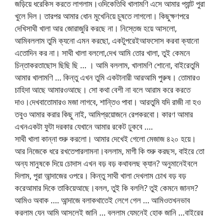
জড়িয়ে ধরেকিস করতে লাগলাম।ওদিকেতিথি খালামণি এসে আমার প্যান্ট পুরা
খুলে দিল। তারপর আমার ধোন মুখেনিয়ে চুষতে লাগলো। কিছুক্ষণপরে
দেখিসাথী খালা আর জোরাজুরি করছে না। নিস্তেজ হয়ে আসলো,
আমিবললাম তুমি ক্যনো এমন করছো, একটুপরেইআফসোস করবা ক্যানো
এতোদিন কর না। সাথী খালা বললো,দেখ আমি তোর খালা, তুই কেমনে
চিন্তাকরতাছোস ছিছি ছি … । আমি বললাম, খালামণি শোনো, বাইরেতুমি
আমার খালামণি … কিন্তু এখন তুমি একটানারী আরআমি পুরুষ। তোমারও
চাহিদা আছে আমারওআছে। সো কথা বেশী না বলে আরাম করে করতে
দাও।দেখবাতোমারও মজা লাগবে, শান্তিও পাবা। আরতুমি যদি রাজী না হও
তবুও আমার করার কিছু নাই, আমিপ্রয়োজনে রেপকরবো। কারণ আমার
এখনএকটা ফুটা দরকার যেখানে আমার রকেট ঢুকবে ….
সাথী খালা কান্না শুরু করলো। আমার দেখেই গেলো মেজাজ ৪২০ হয়ে।
আর নিজেকে ধরে রখতেপারলামনা।বললাম, মাগী কি শুরু করছস, বাইরে তো
অন্য মানুষকে দিয়ে চোদাস এখন বড় বড় কথাবলছ ক্যান? অনুমানেইবলে
দিলাম, পুরা আন্দাজের ওপরে। কিন্তু সাথী খালা দেখলাম চোখ বড় বড়
করেআমার দিকে তাকিয়েআছে।বলল, তুই কি বললি? তুই কেমনে জানস?
আমিও অবাক …. আন্দাজে বলাকথাতেই লেগে গেল … আমিওতখনভাব
করলাম যেন আমি আসলেই জানি … বললাম যেমনেই হোক জানি …বাইরের