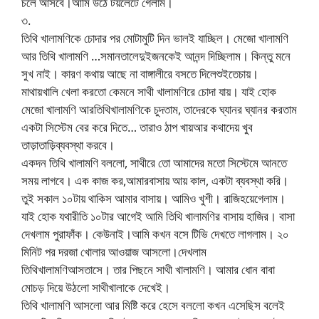
চলে আসবে।আমি উঠে টয়লেটে গেলাম।
৩.
তিথি খালামণিকে চোদার পর মোটামুটি দিন ভালই যাচ্ছিল। মেজো খালামণি
আর তিথি খালামণি …সমানতালেদুইজনকেই আনন্দ দিচ্ছিলাম। কিন্তু মনে
সুখ নাই। কারণ কথায় আছে না বাঙ্গালীরে বসতে দিলেশুইতেচায়।
মাথায়খালি খেলা করতো কেমনে সাথী খালামণিরে চোদা যায়। যাই হোক
মেজো খালামণি আরতিথিখালামণিকে চুদতাম, তাদেরকে ঘ্যানর ঘ্যানর করতাম
একটা সিস্টেম বের করে দিতে… তারাও ঠাপ খায়আর কথাদেয় খুব
তাড়াতাড়িব্যবস্থা করবে।
একদন তিথি খালামণি বললো, সাথীরে তো আমাদের মতো সিস্টেমে আনতে
সময় লাগবে। এক কাজ কর,আমারবাসায় আয় কাল, একটা ব্যবস্থা করি।
তুই সকাল ১০টায় থাকিস আমার বাসায়। আমিও খুশী। রাজিহয়েগেলাম।
যাই হোক যথারীতি ১০টার আগেই আমি তিথি খালামণির বাসায় হাজির। বাসা
দেখলাম পুরাফাঁক। কেউনাই।আমি কখন বসে টিভি দেখতে লাগলাম। ২০
মিনিট পর দরজা খোলার আওয়াজ আসলো।দেখলাম
তিথিখালামণিআসতাসে। তার পিছনে সাথী খালামণি। আমার ধোন বাবা
মোচড় দিয়ে উঠলো সাথীখালাকে দেখেই।
তিথি খালামণি আসলো আর মিষ্টি করে হেসে বললো কখন এসেছিস বলেই