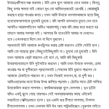
উনারদুধটিপতে শুরু করলাম। উনি চোখ খুলে আমাকে দেখে অবাক। কিন্তু
কিছু বলার ক্ষমতা নাই।কারণ মুখ তো আমিবন্ধকরেই রেখেছি। জোরাজুরি
করছেন ছাড়া পাওয়ার জন্য। তখন আমি উনাকে বললামআজকে যতো কিছু
হবেহোকআপনাকে চুদবোই চুদবো। যদি আপনি ভালভাবে চুদতে দেন তবে
আপনিও আরামপাইবেন আমিও আরামপামু।আর যদি জোর করে করতে হয়
তাহলে আমার সমস্যা নাই। আপনার কি হবেওইটা আমার না দেখলেও
হবে।এখনকরতে দিলে দেন না দিলে বুঝবেন।
স্বভাবতই উনি আমাকে কনভিন্সড করার চেষ্টা করলেন এইটা সেইটা বলে।
আমি তো নাছোড় বান্দা।কিছুতেইকিছুমানি না। চুদবো তো চুদবোই। উনি
তখন আমাকে থ্রেট মারলেন এই বলে যে, আমি যদি কিছুকরি
উনারসাথেতাহলে উনি সুইসাইড করবেন। আমি তখন উনাকে বললাম, চোদা
খাওয়ার পর যা খুশীকরেন প্রবলেমনাই।শেষমেষ উনি বুঝতে পারলেন যে
আমাকে ঠেকাইতে পারবেন না। তখন নিজেই বললেন,যা, যা খুশী কর।
আমিওহায়েনার মতো উনার উপর ঝাপিয়ে পড়লাম। ঠোটের সাথে ঠোট লাগিয়ে
উনাকেকিস করতে লাগলাম। ব্লাউজআরব্রা খুলে ফেললাম। দুধ দুইটা
যদিও একটু ঝুলে গেছে তারপরও সেই অবস্থায়আমার কাছে ওটাকেই
সবচাইতে সেক্সিদুধমনে হলো। দুধ একটা ধরে টিপতে লাগলাম, নিপলস
টিপতেলাগলাম। তখন দেখলাম উনি উহ আহ সাউন্ডদিচ্ছেন।বুঝলাম লাইনে