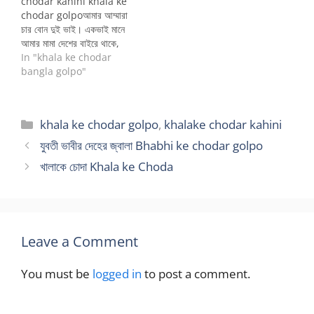
chodar kahini khala ke
chodar golpoআমার আম্মারা
চার বোন দুই ভাই। একভাই মানে
আমার মামা দেশের বাইরে থাকে,
আরেক ভাই ছোট বেলায় মারা যান।
In "khala ke chodar
আমার আম্মা সবার বড়। তারপরের
bangla golpo"
জন যাকে নিয়ে কাহিনী উনি আমার
আম্মার চার বছরের ছোট। খালুর
সাথে তার ছাড়াছাড়ি হয়ে গেছে।
Categories
khala ke chodar golpo
,
khalake chodar kahini
উনার এক ছেলে…
যুবতী ভাবীর দেহের জ্বালা Bhabhi ke chodar golpo
খালাকে চোদা Khala ke Choda
Leave a Comment
You must be
logged in
to post a comment.