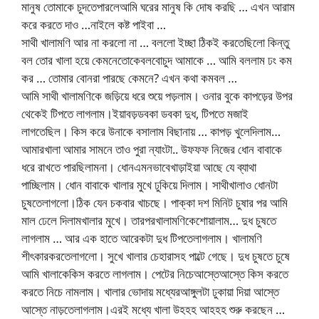
মানুষ তোমাকে চুদতেপারলেআমি ঘরের মানুষ কি দোষ করছি … এখন আরাম
করে করতে দাও …নাইলে কষ্ট পাইবা …
সাথী খালামণি আর না করলো না … বললো ইচ্ছা ঠিকই করতেছিলো কিন্তু
বল তোর খালা হয়ে কেমনেতোকেবলবোচুদ আমাকে … আমি বললাম ঢং কম
কর … তোমার বোনরা পারছে কেমনে? এখন কথা কমবল …
আমি সাথী খালামণিকে জড়িয়ে ধরে শুয়ে পড়লাম। ওনার বুকে কাপড়ের উপর
থেকেই টিপতে লাগলাম।ইয়াবড়ডবকা ডবকা দুধ, টিপতে মজাই
লাগতেছিল। কিস করে উনাকে বসালাম বিছানায় … কাপড় খুলেদিলাম…
আমারখালা আমার সামনে তাও পুরা ন্যাংটা.. উফফফ নিজের ধোন বাবাকে
ধরে রাখতে পারছিলামনা। ধোনএমনভাবেখাড়াইয়া আছে যে ব্যাথা
পাচ্ছিলাম। ধোন বাবাকে খালার মুখে ঢুকিয়ে দিলাম। সাথীখালাও ধোনটা
চুষতেলাগলো।ঠিক যেন চকবার খাচছে। পাক্কা দশ মিনিট চুষার পর আমি
মাল ঢেলে দিলামখালার মুখে। তারপরখালামণিকেশোয়ালাম… দুধ চুষতে
লাগলাম … আর এক হাতে আরেকটা দুধ টিপতেলাগলাম। খালামণি
শীৎকারকরতেলাগলো। সুখে খালার চেহারাসহ পাল্টে গেছে। দুধ চুষতে চুষে
আমি খালাকেকিস করতে লাগলাম। পেটের নিচেআস্তেআস্তে কিস করতে
করতে নিচে নামলাম। খালার ভোদায় মধ্যেরআঙ্গুলটা ঢুকায়া দিয়া আস্তে
আস্তে নাড়তেলাগলাম।এরই মধ্যে খালা উহহহ আহহহ শুরু করছেন …