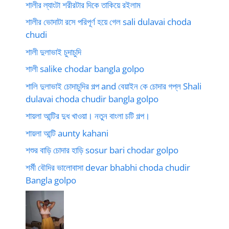
শালীর ল্যাংটা শরীরটার দিকে তাকিয়ে রইলাম
শালীর ভোদাটা রসে পরিপূর্ণ হয়ে গেল sali dulavai choda
chudi
শালী দুলাভাই চুদাচুদি
শালী salike chodar bangla golpo
শালি দুলাভাই চোদাচুদির গল্প and বেয়াইন কে চোদার গপ্ল Shali
dulavai choda chudir bangla golpo
শায়লা আন্টির দুধ খাওয়া। নতুন বাংলা চটি গল্প।
শায়লা আন্টি aunty kahani
শশুর বাড়ি চোদার হাড়ি sosur bari chodar golpo
শর্মী বৌদির ভালোবাসা devar bhabhi choda chudir
Bangla golpo