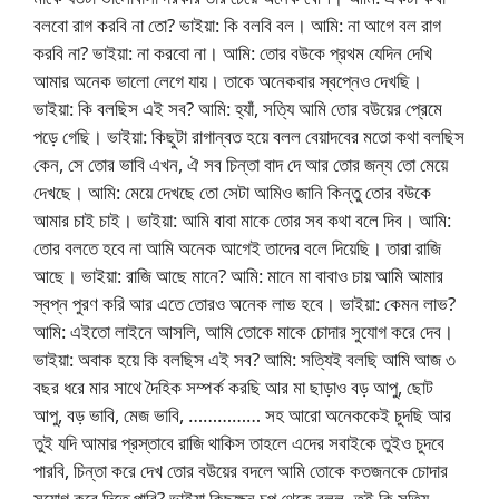
বলবো রাগ করবি না তো? ভাইয়া: কি বলবি বল। আমি: না আগে বল রাগ
করবি না? ভাইয়া: না করবো না। আমি: তোর বউকে প্রথম যেদিন দেখি
আমার অনেক ভালো লেগে যায়। তাকে অনেকবার স্বপ্নেও দেখছি।
ভাইয়া: কি বলছিস এই সব? আমি: হ্যাঁ, সত্যি আমি তোর বউয়ের প্রেমে
পড়ে গেছি। ভাইয়া: কিছুটা রাগান্বত হয়ে বলল বেয়াদবের মতো কথা বলছিস
কেন, সে তোর ভাবি এখন, ঐ সব চিন্তা বাদ দে আর তোর জন্য তো মেয়ে
দেখছে। আমি: মেয়ে দেখছে তো সেটা আমিও জানি কিন্তু তোর বউকে
আমার চাই চাই। ভাইয়া: আমি বাবা মাকে তোর সব কথা বলে দিব। আমি:
তোর বলতে হবে না আমি অনেক আগেই তাদের বলে দিয়েছি। তারা রাজি
আছে। ভাইয়া: রাজি আছে মানে? আমি: মানে মা বাবাও চায় আমি আমার
স্বপ্ন পুরণ করি আর এতে তোরও অনেক লাভ হবে। ভাইয়া: কেমন লাভ?
আমি: এইতো লাইনে আসলি, আমি তোকে মাকে চোদার সুযোগ করে দেব।
ভাইয়া: অবাক হয়ে কি বলছিস এই সব? আমি: সত্যিই বলছি আমি আজ ৩
বছর ধরে মার সাথে দৈহিক সম্পর্ক করছি আর মা ছাড়াও বড় আপু, ছোট
আপু, বড় ভাবি, মেজ ভাবি, …………… সহ আরো অনেককেই চুদছি আর
তুই যদি আমার প্রস্তাবে রাজি থাকিস তাহলে এদের সবাইকে তুইও চুদবে
পারবি, চিন্তা করে দেখ তোর বউয়ের বদলে আমি তোকে কতজনকে চোদার
সুযোগ করে দিতে পারি? ভাইয়া কিছুক্ষন চুপ থেকে বলল- তুই কি সত্যি