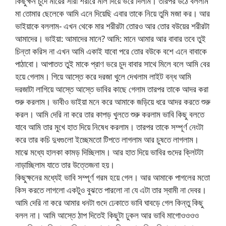
কিছুক্ষন চুদে মায়ের সারা শরীরে মাল দিয়ে ভরে দিলাম। তারপর উঠে বললাম
মা তোমার ছেলেকে আমি এনে দিয়েছি এবার তাকে নিয়ে তুমি মজা কর। আর
ভাইয়াকে বললাম- এখন থেকে মার শরীরটা তোরও আর তোর বউয়ের শরীরটা
আমাদের। ভাইয়া: আমাদের মানে? আমি: মানে আমার আর বাবার তবে তুই
চিন্তা করিস না এখন আমি একাই যাবো পরে তোর বউকে বশে এনে বাবাকে
পাঠাবো। আপাতত তুই মাকে প্রাণ ভরে চুদ বাবার সাথে মিলে বলে আমি বের
হয়ে গেলাম। গিয়ে আস্তে করে দরজা খুলে দেখলাম লাইট বন্ধ আমি
দরজাটা লাগিয়ে আস্তে আস্তে ভাবির কাছে গেলাম তারপর তাকে আদর করা
শুরু করলাম। ভাবীও ভাইয়া মনে করে আমাকে জড়িয়ে ধরে আদর করতে শুরু
করল। আমি দেরি না করে তার কাপড় খুলতে শুরু করলাম ভাবি কিছু বলতে
যাবে আমি তার মুখে হাত দিয়ে নিষেধ করলাম। তারপর তাকে সম্পূর্ণ নেংটা
করে তার কচি দুধগুলো ইচ্ছেমতো টিপতে লাগলাম আর চুষতে লাগলাম।
মাঝে মধ্যে হালকা কামড় দিচ্ছিলাম। আর হাত দিয়ে ভাবির গুদের ক্লিটটা
নাড়াচ্ছিলাম যাতে তার উত্তেজনা হয়।
কিছুক্ষনের মধ্যেই ভাবি সম্পূর্ণ গরম হয়ে গেল। আর আমাকে পাগলের মতো
কিস করতে লাগলো একটুও বুঝতে পারলো না যে এটা তার স্বামী না দেবর।
আমি দেরি না করে আমার ধনটা গুদে ঢেকাতে ভাবি ঘাবড়ে গেল কিন্তু কিছু
বলল না। আমি আস্তে ঠাপ দিতেই কিছুটা ঢুকল আর ভাবি মাগোওওওও