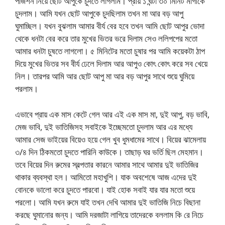
পজিশন নিয়ে ছোট আপুকে চুদতে লাগলাম। প্রায় ১ ঘন্টা ৩০ মিনিট মাগীকে
চুদলাম। আমি যখন ছোট আপুকে চুদছিলাম তখন মা আর বড় আপু
ঘুমাচ্ছিল। যখন বুঝলাম আমার বীর্য বের হবে তখন আমি ছোট আপুর ভোদা
থেকে ধনটা বের করে তার মুখের ভিতর ভরে দিলাম সেও ললিপপের মতো
আমার ধনটা চুষতে লাগলো। ৫ মিনিটের মতো চুষার পর আমি কয়েকটা ঠাপ
দিয়ে মুখের ভিতর সব বীর্য ঢেলে দিলাম আর আপুও কোৎ কোৎ করে সব খেয়ে
নিল। তারপর আমি আর ছোট আপু মা আর বড় আপুর সাথে শুয়ে ঘুমিয়ে
পরলাম।
এভাবে প্রায় এক মাস কেটে গেল আর এই এক মাস মা, দুই আপু, বড় ভাবি,
মেজ ভাবি, দুই ভাতিজিসহ সবাইকে ইচ্ছেমতো চুদলাম আর এর মধ্যে
আমার সেজ ভাইয়ের বিয়েও হয়ে গেল খুব ধুমধামের সাথে। বিয়ের ঝামেলায়
৩/৪ দিন ঠিকমতো চুদতে পারিনি কাউকে। তাছাড় ঘর ভর্তি ছিল মেহমান।
তবে বিয়ের দিন রুমের স্বল্পতার কারনে আমার সাথে আমার দুই ভাতিজির
থাকার ব্যবস্থা হল। আমিতো মহাখুশি। যাক অবশেষে আজ এদের দুই
বোনকে ভালো করে চুদতে পারবো। যাই হোক সবাই যার যার মতো শুয়ে
পরলো। আমি যখন রুমে যাই তখন দেখি আমার দুই ভাতিজি নিচে বিছানা
করছে ঘুমানোর জন্য। আমি দরজাটা লাগিয়ে তাদেরকে বললাম কি রে নিচে