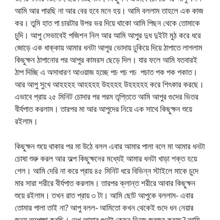
আমি আর পারছি না আর বের হবে মনে হয়। আমি বললাম তাহলে এক কাজ
কর। তুমি হাত পা চারটার উপর ভর দিয়ে থাকো আমি পিছন থেকে তোমাকে
চুদি। আপু সেভাবেই পজিশন নিল আর আমি আপুর দুধ দুইটা মুঠ করে ধরে
জোড়ে এক ধাক্কায় আমার ধনটা আপুর ভোদায় ঢুকিয়ে দিয়ে ঠাপাতে লাগলাম
কিছুক্ষন ঠাপানোর পর আপুর কামরস ছেড়ে দিল। যার ফলে আমি যতবারই
ঠাপ দিচ্ছি এ অসাধারণ আওয়াজ হচ্ছে পচ পচ পচ পচাত পক পক পকাত।
আর আপু সুখে আহহহহ আহহহহ উহহহহ উহহহহহ করে শিৎকার করছে।
এভাবে প্রায় ২৫ মিনিট চোদার পর পরম তৃপ্তিতে আমি আপুর গুদের ভিতর
বীর্যপাত করলাম। তারপর মা আর আপুদের নিয়ে এক সাথে কিছুক্ষন শুয়ে
রইলাম।
কিছুক্ষন শুয়ে থাকার পর মা উঠে বলল এবার আমার পালা বলে মা আমার ধনটা
চোষা শুরু করল আর অল্প কিছুক্ষনের মধ্যেই আমার ধনটা খাড়া শক্ত হয়ে
গেল। আমি দেরি না করে প্রায় ৪৫ মিনিট ধরে বিভিন্ন স্টাইলে মাকে চুদে
মার সারা শরীরে বীর্যপাত করলাম। তারপর ক্লান্ত শরীরে আবার কিছুক্ষন
শুয়ে রইলাম। তখন রাত প্রায় ৩ টা। আমি ছোট আপুকে বললাম- এবার
তোমার পালা তাই না? আপু বলল- আমিতো কখন থেকেই গুদে ধন নেয়ার
জন্য অপেক্ষা করছি। দেখ আমার গুদটা কেমন ভিজে জবজব করছে? আমি