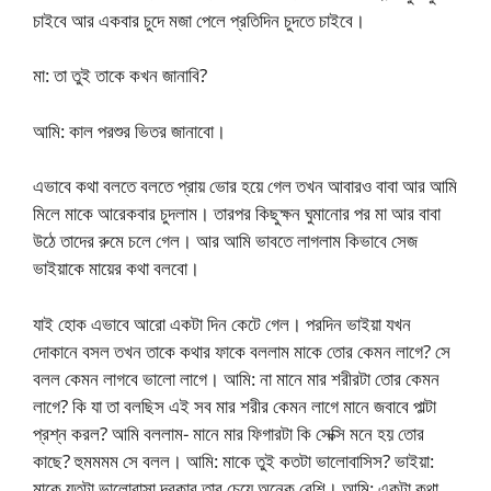
চাইবে আর একবার চুদে মজা পেলে প্রতিদিন চুদতে চাইবে।
মা: তা তুই তাকে কখন জানাবি?
আমি: কাল পরশুর ভিতর জানাবো।
এভাবে কথা বলতে বলতে প্রায় ভোর হয়ে গেল তখন আবারও বাবা আর আমি
মিলে মাকে আরেকবার চুদলাম। তারপর কিছুক্ষন ঘুমানোর পর মা আর বাবা
উঠে তাদের রুমে চলে গেল। আর আমি ভাবতে লাগলাম কিভাবে সেজ
ভাইয়াকে মায়ের কথা বলবো।
যাই হোক এভাবে আরো একটা দিন কেটে গেল। পরদিন ভাইয়া যখন
দোকানে বসল তখন তাকে কথার ফাকে বললাম মাকে তোর কেমন লাগে? সে
বলল কেমন লাগবে ভালো লাগে। আমি: না মানে মার শরীরটা তোর কেমন
লাগে? কি যা তা বলছিস এই সব মার শরীর কেমন লাগে মানে জবাবে পাল্টা
প্রশ্ন করল? আমি বললাম- মানে মার ফিগারটা কি সেক্সি মনে হয় তোর
কাছে? হুমমমম সে বলল। আমি: মাকে তুই কতটা ভালোবাসিস? ভাইয়া:
মাকে যতটা ভালোবাসা দরকার তার চেয়ে অনেক বেশি। আমি: একটা কথা