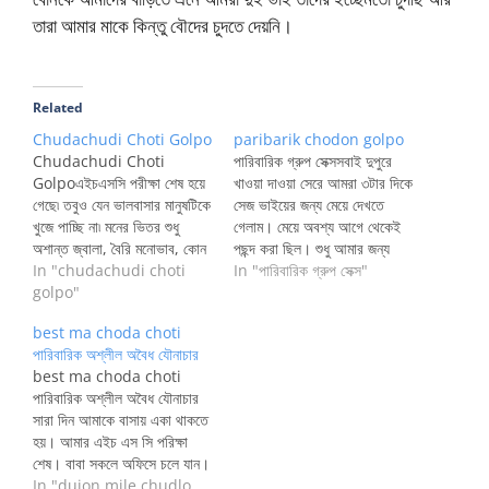
তারা আমার মাকে কিন্তু বৌদের চুদতে দেয়নি।
Related
Chudachudi Choti Golpo
paribarik chodon golpo
Chudachudi Choti
পারিবারিক গ্রুপ সেক্সসবাই দুপুরে
Golpoএইচএসসি পরীক্ষা শেষ হয়ে
খাওয়া দাওয়া সেরে আমরা ৩টার দিকে
গেছে৷ তবুও যেন ভালবাসার মানুষটিকে
সেজ ভাইয়ের জন্য মেয়ে দেখতে
খুজে পাচ্ছি না৷ মনের ভিতর শুধু
গেলাম। মেয়ে অবশ্য আগে থেকেই
অশান্ত জ্বালা, বৈরি মনোভাব, কোন
পছন্দ করা ছিল। শুধু আমার জন্য
কাজে যেন মন বসে না৷ অনেক মেয়েকে
In "chudachudi choti
অপেক্ষা ছিল তাদের। মেয়ে আমার
In "পারিবারিক গ্রুপ সেক্স"
পছন্দ করি৷ কিন্তু প্রস্তাব দিতে পারি
golpo"
খুব পছন্দ হল দারুন একটা মাল।
না৷ জীবনে কি প্রেম ভালবাসা আসবে
একদম অল্প বয়স ১৫/১৬ বছরের মতো
best ma choda choti
না?যদিও বা কখনো আসে কিভাবে
হবে এস এস সি পরীক্ষা দিয়েছে।
পারিবারিক অশ্লীল অবৈধ যৌনাচার
আমি তাকে গ্রহণ করব৷…
আমি…
best ma choda choti
পারিবারিক অশ্লীল অবৈধ যৌনাচার
সারা দিন আমাকে বাসায় একা থাকতে
হয়। আমার এইচ এস সি পরিক্ষা
শেষ। বাবা সকলে অফিসে চলে যান।
আর মা রান্নাবাড়া নিয়ে ব্যস্ত। গল্প
In "dujon mile chudlo