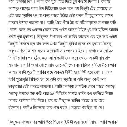
বলে চিৎকার দিল। আমি তার মুখে হাত দিয়ে চুপ করিয়ে দিলাম। তারপর
আস্তে আস্তে যখন ঠাপ দিচ্ছিলাম তখন মনে হয় কিছুটা টের পেয়েছে যে
এটা তার স্বামীর ধন না অন্য কারো উঠার চেষ্টা করল কিন্তু আমার চাপের
কারনে উঠতে পারলো না। আমি ধীরে ধীরে ঠাপের গতি বাড়াতে লাগলাম কচি
ভোদা যেমন হয় একদম তেমন তার গুদটা অনেক টাইট খুব কষ্ট হচ্ছিল আমার
ধনটা পুরা ঢুকাতে। কিছুক্ষন ঠাপানোর পর ভাবির কামরস বের হল আর গুদটা
কিছুটা পিচ্ছিল হল যার ফলে এখন কিছুটা সুবিধা হচ্ছে ধন ঢুকাতে কিন্তু
তবুও এখনো আমার ধনের অর্ধেকটা তার গুদের বাইরে। এভাবে আরো ২০
মিনিট চোদার পর হঠাৎ করে আমি ধনটা বের করে জোড়ে একটা রাম ঠাপ
মারলাম। ভাবি ও মা গো গেলাম রে ফেটে গেল বলে চিৎকার দিয়ে উঠল আর
আমার ধনটা পুরোটা ভাবির গুদে একদম টাইট হয়ে ফিট হয়ে গেল। এবার
ভাবি পুরোপুরি নিশ্চিত হল যে এটা তার স্বামী না এটা অন্য কেউ আর
ছাড়ানোর চেষ্টা করতে লাগলো। আমি অবস্থা বেগতিক দেখে আরো জোড়ে
জোড়ে ঠাপাতে শুরু করি আর ১৫ মিনিটের মাথায় ভাবির গুদ ভাসিয়ে দিলাম
আমার আঠালো বীর্য দিয়ে। তারপর কিছুক্ষন ভাবির গায়ের উপর শুয়ে
রইলাম। ভাবিও নিস্তেজ হয়ে পরে রইল। নড়তে পারছিল না সে।
কিছুক্ষন যাওয়ার পর আমি উঠে গিয়ে লাইট টা জ্বালিয়ে দিলাম। ভাবি অবাক