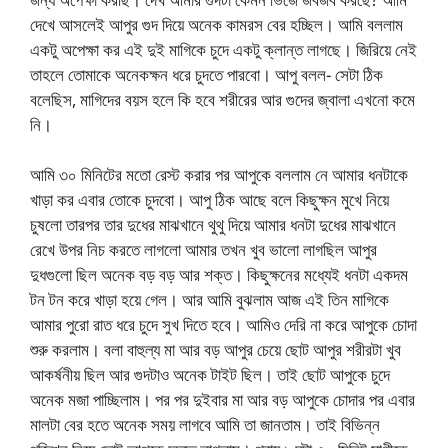
দেখে আসলেই আপুর গুদ দিয়ে অনেক কামরস বের হচ্ছিল। আমি বললাম
একটু অপেক্ষা কর এই দুই মাগিকে চুদে একটু ক্লান্ত লাগছে। জিরিয়ে নেই
তাহলে তোমাকে অনেকক্ষন ধরে চুদতে পারবো। আপু বলল- সেটা ঠিক
বলেছিস, মাগিদের বয়স হলে কি হবে শরীরের আর গুদের জ্বালা এখনো কমে
নি।
আমি ৩০ মিনিটের মতো রেস্ট করার পর আপুকে বললাম নে আমার ধনটাকে
খাড়া কর এবার তোকে চুদবো। আপু ঠিক আছে বলে কিছুক্ষন মুখে নিয়ে
চুষলো তারপর তার দুধের মাঝখানে থুথু দিয়ে আমার ধনটা দুধের মাঝখানে
রেখে উপর নিচ করতে লাগলো আমার তখন খুব ভালো লাগছিল আপুর
দুধগুলো ছিল অনেক বড় বড় আর শক্ত। কিছুক্ষনের মধ্যেই ধনটা একদম
টন টন করে খাড়া হয়ে গেল। আর আমি বুঝলাম আজ এই তিন মাগিকে
আমার পুরো রাত ধরে চুদে সুখ দিতে হবে। আমিও দেরি না করে আপুকে চোদা
শুরু করলাম। বলা বাহুল্য মা আর বড় আপুর চেয়ে ছোট আপুর শরীরটা খুব
আকর্ষনীয় ছিল আর গুদটাও অনেক টাইট ছিল। তাই ছোট আপুকে চুদে
অনেক মজা পাচ্ছিলাম। পর পর দুইবার মা আর বড় আপুকে চোদার পর এবার
মালটা বের হতে অনেক সময় লাগবে আমি তা জানতাম। তাই বিভিন্ন