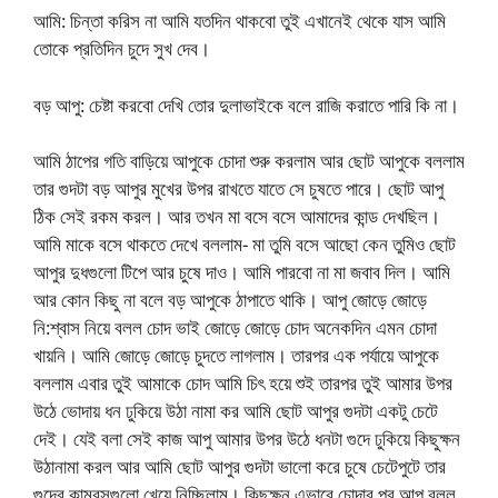
আমি: চিন্তা করিস না আমি যতদিন থাকবো তুই এখানেই থেকে যাস আমি
তোকে প্রতিদিন চুদে সুখ দেব।
বড় আপু: চেষ্টা করবো দেখি তোর দুলাভাইকে বলে রাজি করাতে পারি কি না।
আমি ঠাপের গতি বাড়িয়ে আপুকে চোদা শুরু করলাম আর ছোট আপুকে বললাম
তার গুদটা বড় আপুর মুখের উপর রাখতে যাতে সে চুষতে পারে। ছোট আপু
ঠিক সেই রকম করল। আর তখন মা বসে বসে আমাদের কান্ড দেখছিল।
আমি মাকে বসে থাকতে দেখে বললাম- মা তুমি বসে আছো কেন তুমিও ছোট
আপুর দুধগুলো টিপে আর চুষে দাও। আমি পারবো না মা জবাব দিল। আমি
আর কোন কিছু না বলে বড় আপুকে ঠাপাতে থাকি। আপু জোড়ে জোড়ে
নি:শ্বাস নিয়ে বলল চোদ ভাই জোড়ে জোড়ে চোদ অনেকদিন এমন চোদা
খায়নি। আমি জোড়ে জোড়ে চুদতে লাগলাম। তারপর এক পর্যায়ে আপুকে
বললাম এবার তুই আমাকে চোদ আমি চিৎ হয়ে শুই তারপর তুই আমার উপর
উঠে ভোদায় ধন ঢুকিয়ে উঠা নামা কর আমি ছোট আপুর গুদটা একটু চেটে
দেই। যেই বলা সেই কাজ আপু আমার উপর উঠে ধনটা গুদে ঢুকিয়ে কিছুক্ষন
উঠানামা করল আর আমি ছোট আপুর গুদটা ভালো করে চুষে চেটেপুটে তার
গুদের কামরসগুলো খেয়ে নিচ্ছিলাম। কিছুক্ষন এভাবে চোদার পর আপু বলল