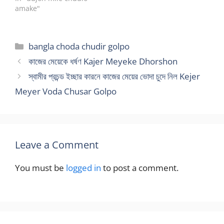
করে সময় কাটানোর জন্য কেউ নেই
amake"
বাসায় । তাই সারা দিন পর্ণ ভিডিও
দেখে হাত সাফ করি। কিন্তু…
Categories
bangla choda chudir golpo
কাজের মেয়েকে ধর্ষণ Kajer Meyeke Dhorshon
স্বামীর প্রচন্ড ইচ্ছার কারনে কাজের মেয়ের ভোদা চুদে নিল Kejer
Meyer Voda Chusar Golpo
Leave a Comment
You must be
logged in
to post a comment.