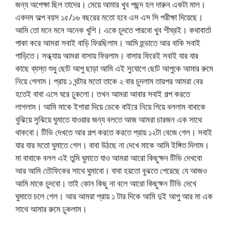
জন্য অপেক্ষা ছিল তাদের। মেয়ে আমার খুব পছন্দ হল দারুন একটা মাল।
একদম অল্প বয়স ১৫/১৬ বছরের মতো হবে এস এস সি পরীক্ষা দিয়েছে।
আমি তো মনে মনে অনেক খুশি। একে চুদতে পারবো খুব শীঘ্রই। কথাবার্তা
পাকা করে আমরা সবাই বাড়ি ফিরছিলাম। আমি হুন্ডাতে আর বাকি সবাই
গাড়িতে। সন্ধ্যায় আমরা বাসায় ফিরলাম। বাসায় ফিরেই সবাই যার যার
কাছে ব্যস্ত শুধু ছোট আপু ছাড়া আমি এই সুযোগে ছোট আপুকে আমার রুমে
নিয়ে গেলাম। প্রায় ১ ঘন্টার মতো তাকে ২ বার চুদলাম তারপর আমরা বের
হতেই বাবা এসে ঘরে ঢুকলো। তখন আমরা আবার সবাই গল্প করতে
লাগলাম। আমি মাকে ইশারা দিয়ে ডেকে বাইরে নিয়ে গিয়ে বললাম বাবাকে
বুঝিয়ে সুঝিয়ে ঘুমাতে যাওয়ার জন্য বলতে আজ আমরা চারজন এক সাথে
থাকবো। টিভি দেখতে আর গল্প করতে করতে প্রায় ১২টা বেজে গেল। সবাই
যার যার মতো ঘুমাতে গেল। বাবা উঠছে না দেখে মাকে আমি ইঙ্গিত দিলাম।
মা বাবাকে বলল এই তুমি ঘুমাতে যাও আমরা আরো কিছুক্ষন টিভি দেখবো
আর আমি তৌফিকের সাথে ঘুমাবো। বাবা হয়তো বুঝতে পেরেছে যে আজও
আমি মাকে চুদবো। তাই কোন কিছু না বলে আরো কিছুক্ষন টিভি দেখে
ঘুমাতে চলে গেল। আর আমরা প্রায় ১ টার দিকে আমি দুই আপু আর মা এক
সাথে আমার রুমে ঢুকলাম।