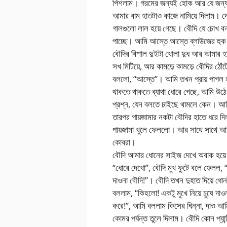
পিশলাম। গরমের জন্যই হোক আর যে জন্যই
আমার বাম হাতটাও কাজে নামিয়ে দিলাম। দে
গালগুলো লাল হয়ে গেছে। বৌদি যে চোখ ব
পাচ্ছে। আমি আস্তে আস্তে ব্লাউজের হুক 
বৌদির বিশাল দুইটা খোলা দুধ আর আমার হ
সখ মিটিয়ে, আর কামড়ে কামড়ে বৌদির ঠোঁট
বললো, “আস্তে”। আমি তখন প্রায় পাগল হ
থাকতে থাকতে ব্যাথা ধোরে গেছে, আমি উঠ
প্রশ্ন, যেন বলতে চাইছে থামলে কেন। আম
তারপর পায়জামার নকটা বৌদির হাতে ধরে দ
পায়জামা খুলে ফেললো। আর সাথে সাথে আমার
কোবরা।
বৌদি আমার ধোনের সাইজ দেখে অবাক হয়ে
“ধোরে দেখো”, বৌদি মুখ ফুটে বলে ফেলল,
দাওনা বৌদি!”। বৌদি তখন দুহাত দিয়ে ধোন
বললাম, “কিহলো! একটু মুখে নিয়ে চুষে দাওন
করে!”, আমি বললাম কিসের ঘিন্না, দাও আমি
কোমর পর্যন্ত তুলে দিলাম। বৌদি কোন প্যান্টি 