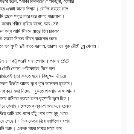
শিউরে উঠল, “একি! কিকরছো?” “কিছুনা, তোমার
ঘারে একটা কামড় দিলাম। বৌদির হয়তো ভাল
আমি তাকে শক্ত করে ধরে রাখায় পারলোনা।
াব আমার শরীরে ছরিয়ে যাচ্ছে, আর সেই
 এমন গন্ধ আমি জীবনে মাত্র তিন চারবার
ে হয়তো নিজের জীবন বাচানোর জন্য
 ওর মুখটা দুই হাতে ধরলাম, তারপর ওর পুরু ঠোঁটে চুমু খেলাম।
 ছিল। একটু পরেই সারা পেলাম। আমার ঠোঁটে
রে বৌদি কেনো পেটিকোটের নিচে হাত
কেই ঠান্ডা করতে হবে। কিছুক্ষন দাঁড়িয়ে
 পাতলা জিভটা আমার মুখে পুরে অনেক্ষন চুষলাম।
বন্ধ করে মজা নিচ্ছে। বুঝতে পারলাম আজ আমার
ার রাশিতে হয়তো তখন বৃহষ্পতি তুঙ্গে ছিল।
য়ে গেলাম। দেখতে হাল্কা-পাতলা মনে হলেও
়ে আমি তার পাশে হাঁটু গেরে বসে চুমু খেতে
 গেছে। শাড়ির ভেতর দিয়ে ব্লাউজের ওপর
তেমনি নরম। একদম ময়দা মাখার মতো করে