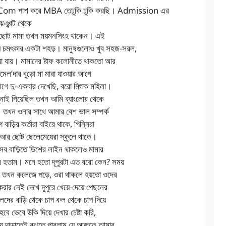
.Com পাশ করে MBA তেঢুকি ঢুকি করছি। Admission এর
ঞ্ঝাট থেকে
ম। ছোট মামা তখন ময়মনসিংহ থাকেন। এই
য় চমৎকার একটা শহড়। মানুষগুলোও খুব সহজ-সরল,
য়া যায়। মামাদের ষ্টাফ কলোনীতে থাকতো আর
েল’দার বুড়ো মা মারা যাওয়ার আগে
আগে দু-একবার দেখেছি, বরো মিশুক মহিলা।
ন্নাই গিয়েছিল তখন আমি ব্যাংলোর থেকে
াম। তখন ওনার সাথে আমার বেশ ভাল সম্পর্ক
বাড়ির কর্তারা বাইরে থাকে, গিন্নিরা
য়, আর ছোট ছেলেমেয়েরা স্কুলে থাকে।
ব বাড়িতে ডিশের লাইন থাকলেও মামার
বোর হতাম। মনে হতো দূপুরটা এত বরো কেন? সময়
তখন কলেজে পড়ে, ওরা থাকলে হয়তো ওদের
করার নেই দেখে দূপুরে খেয়ে-দেয়ে পেছনের
লদের বাড়ি থেকে চাপ কল থেকে চাপ দিয়ে
বে ভেবে উকি দিয়ে দেখার চেষ্টা করি,
গায় দাড়াতেই বুঝতে পারলাম যে আজকে আমার