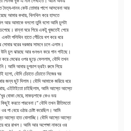
 তা গিনিজ বুক এ নাম লেখাইত। আমি অভয়
কতে দৈত্য-দানব কেউ তোমার পাশে আসবেনা আর
য়েছে আমার কথায়, খিলখিল করে হাসতে
দিল আর আমাকে বললো তুমি বসো আমি চুলটা
 চেপেছে। রান্না ঘরে গিয়ে একটু খুজতেই পেয়ে
একটা পলিথিন হাতে পেঁচিয়ে খপ করে ধরে
দির সোবার ঘরের দরজার সামনে চলে এলাম।
ম উনি চুল ঝারছে আর গুনগুন করে গান গাইছে।
্তে করে মেঝের ওপর ছুড়ে ফেললাম, বৌদি তখন
নি। আমি আবার চুপচাপ ড্রইং রুমে গিয়ে
 হলো, বৌদি চেঁচাতে চেঁচাতে নিজের ঘর
ার জন্য ছুট দিলাম। বৌদি আমাকে জরিয়ে ধরে
োথায়, এইটাইতো চাইছিলাম, আমি আস্তে আস্তে
“ধুর বোকা মেয়ে, মাকড়শাকে কেও ভয়
র কিছুই করতে পারবেনা।” বৌদি তখন রীতিমতো
 ওর পা বেয়ে ওঠার চেষ্টা করেছিল। আমি
তে আস্তে হাত বোলাচ্ছি। বৌদি আস্তে আস্তে
িয়ে ধরে রাখল। আমি আর অপেক্ষা নাকরে ওর