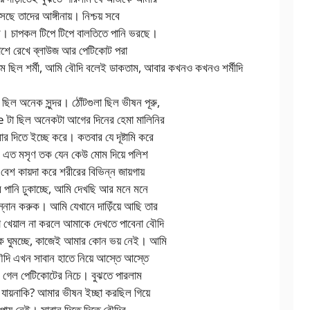
েছে তাদের আঙ্গীনায়। নিশ্চয় সবে
বে। চাপকল টিপে টিপে বালতিতে পানি ভরছে।
 পাশে রেখে ব্লাউজ আর পেটিকোট পরা
নাম ছিল শর্মী, আমি বৌদি বলেই ডাকতাম, আবার কখনও কখনও শর্মীদি
 ছিল অনেক সুন্দর। ঠোঁটগুলা ছিল ভীষন পূরু,
 টা ছিল অনেকটা আগের দিনের হেমা মালিনির
র দিতে ইচ্ছে করে। কতবার যে দূষ্টামি করে
ই। এত মসৃণ তক যেন কেউ মোম দিয়ে পলিশ
েশ কায়দা করে শরীরের বিভিন্ন জায়গায়
 পানি ঢুকাচ্ছে, আমি দেখছি আর মনে মনে
স্নান করুক। আমি যেখানে দাড়িঁয়ে আছি তার
খেয়াল না করলে আমাকে দেখতে পাবেনা বৌদি
কে ঘুমচ্ছে, কাজেই আমার কোন ভয় নেই। আমি
ৌদি এখন সাবান হাতে নিয়ে আস্তে আস্তে
লে গেল পেটিকোটের নিচে। বুঝতে পারলাম
া যায়নাকি? আমার ভীষন ইচ্ছা করছিল গিয়ে
উপায় নেই। সাবান দিতে দিতে বৌদির