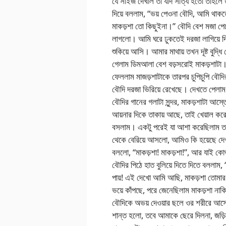
যে সাইজ দেখাল তা যদি সত্যি হতো তাহলে
দিয়ে বললাম, “ভয় পেওনা বৌদি, আমি থা
মাকড়শা তো কিছুইনা।” বৌদি বেশ মজা পে
লাগলো। আমি ঘরে ঢুকতেই দরজা লাগিয়ে 
শুকিয়ে আসি। আমার মাথায় তখন দূষ্ট বুদ্ধি
গেলাম ডিমআলা বেশ বড়সরোই মাকড়শাটা। 
ফেললাম মাজড়শাটাকে তারপর চুপিচুপি বৌ
বৌদি দরজা ভিরিয়ে রেখেছে। দেখতে পেলা
বৌদির গানের গলাটা সুন্দর, মাকড়শাটা আস
আয়নার দিকে তাকায় আছে, তাই খেয়াল করে
বসলাম। একটু পরেই যা আশা করেছিলাম তাই
থেকে বেরিয়ে আসলো, আমিও কি হয়েছে দেখ
বললো, “মাকড়শা! মাকড়শা!”, আর যাই ক
বৌদির পিঠে হাত বুলিয়ে দিতে দিতে বললাম, 
পায়! এই দেখো আমি আছি, মাকড়শা তোমা
ভয়ে কাঁপছে, পরে জেনেছিলাম মাকড়শা নাকি
বৌদিকে অভয় দেওয়ার ছলে ওর শরীরে আস্
শান্ত হলো, তবে আমাকে ছেরে দিলনা, জড়