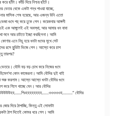
করে ছাঁটা। কাঁচি দিয়ে নিশ্চয় ছাঁটে।
 ভেতর থেকে একটা গন্ধ পাওয়া যাচ্ছে,
নার মাসিক শেষ হয়েছে, আর এজন্য উনি এতো
েজা গুদে পচ্ করে ঢুকে গেল। কয়েকবার আঙ্গলী
এই এক আঙ্গুলেই এই অবস্থা, আর আমার ধন বাবা
কথা শুনে আর চাটতে ইচ্ছা করছিলনা। আমি
কোণায় এনে নিচু হয়ে ধনটা গুদের মুখে সেট
ুদের রসে মুন্ডিটা ভিজে গেল। আস্তে করে চাপ
্তু তারপর?
 ভেতরে। বৌদি বড় বড় চোখ করে নিজের গুদে
 হিমেল’দা কোন কাজেরনা। আমি বৌদির দুই থাই
ে শুরু করলাম। আস্তে আস্তে ধনটা বৌদির গুদে
অল্প করে গিলে খাচ্ছে যেন। আর বৌদির
উউউহহ……শিঃহহহহহহহহ……ওওওওওহ………” বৌদির
জোর দিয়ে ঠাপাচ্ছি, কিন্তু এই সোফাটা
য়েকটা ঠাপ দিতেই কোমর ধরে গেল। আমি