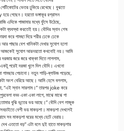
 পেটিকোটের ভেতর ঢুকিয়ে রেখেছে। বুঝতে
 হয়ে গেছেন। হয়তো ভঙ্গাকূর রগ্রাসন
ি এদিকে পাজামার মধ্যে ফুঁসে উঠেছে,
কটা ব্যবস্থা করতেই হয়। বৌদির স্নান শেষ
়দা করে গামছা দিয়ে শরীর ঢেকে ঢেকে
জ আর পাছার বেশ খানিকটা দেখার সুযোগ হলো
, আজকেই সুযোগ আরনয়তো কখনোই নয়। আমি
র দরজায় জরে জরে ধাক্কা দিতে লাগলাম,
 একটু পরেই দরজা খুলে দিল বৌদি। এখনো
 গামছায় পেচানো। নতুন শাড়ি-ব্লাউজ পড়েছে,
 একটা অংশ বেরিয়ে আছে। আমি হেসে বললাম,
ো, “এই স্নান সারলাম।” তারপর joke করে
পুরবেলা বড্ড একা একা লাগে, মাঝে মাঝে গা
োমার বুঝি ভূতের ভয় আছে।” বৌদি বেশ লাজুক
সবচাইতে বেশী ভয় মাকড়শা। মাকড়শা দেখলেই
দে সব মাকড়শা ঘরের মধ্যে হেটে বেরায়।
 দেখ এততো বড়” এটা বলে দুই হাতে মাকড়শার