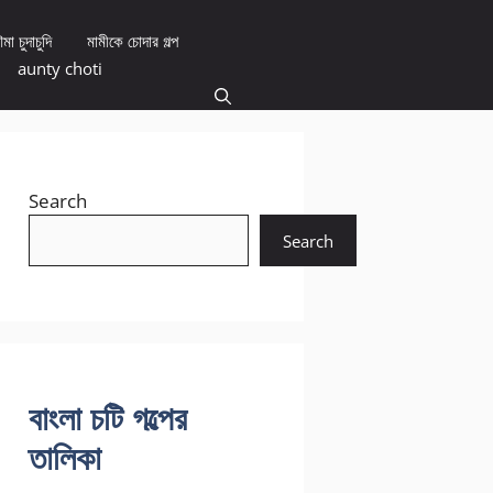
মা চুদাচুদি
মামীকে চোদার গল্প
aunty choti
Search
Search
বাংলা চটি গল্পের
তালিকা