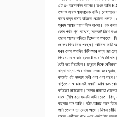
এই গল্প অনেকদিন আগের। তখন আমি B
তখনও আরও মাসখানেক বাকি। লেখাপড়ার ঝ
বাচার জন্য মামার বাড়িতে বেড়াতে গেলা
প্রথম আমার ময়মনসিংহ যাওয়া। এক কথা
কোন প্যাঁচ-পূঁচ বোঝেনা, সহজেই মিশে যাও
তাদের পাশের বাড়িতে হিমেল দা থাকতো। হিম
ছেলের বিয়ে দিয়ে গেছেন। বৌদিকে আমি 
যখন ওনার শাশুড়ির চিকিৎসার জন্য ওরা চে
গিয়ে ওদের থাকার ব্যবস্থা করে দিয়েছিল
তৈরী হয়ে গিয়েছিল। দুপুরের দিকে বেশিরভাগ 
রান্না-বান্না শেষে খাওয়া-দাওয়া করে ঘুমা
কাজেই এই সময়টা বেশী একা একা লাগে। স
বাড়িতে না থাকায় এই সময়টা আমি বড্ড 
কাটতেই চাইতোনা। আমার মামাতো বোনেরা 
সাথে দূষ্টামি করে সময়টা কাটান যেত। কিছু 
বারান্দায় বসে আছি। হঠাৎ আমার কানে হিমে
পানি তোলার শব্দ ভেসে আসে। নিশ্চয় বৌদি হ
তাদের প্রচীরের পাশে এসে একটা উঁচু জায়