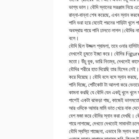
ভাগ্য ভাল। বৌদি স্নানের সরঞ্জাম নিয়ে এস
রান্না-বান্না শেষ করেছে, এখন স্নান কর
পানি ভরা হয়ে যেতেই পরনের শাড়িটা খুলে
অবস্থায় গায়ে পানি ঢালতে লাগল।বৌদির 
বলে।
বৌদি ছিল উজ্জল শ্যামলা, তবে ওনার হাসিটা
দেখলেই চুষতে ইচ্ছা করে। বৌদির Figure
মতো। উঁচু বুক, ভারি নিতম্ব, দেখলেই কামো
বৌদির শরীরে হাত দিয়েছি তার হিসেব নে
করে দিয়েছে। বৌদি বসে বসে স্নান করছে, ব
পানি দিচ্ছে, পেটিকোট টা আলগা করে ভেতরে
কামনা করছি যে বৌদি যেন একটু খুলে খুলে 
পাশেই একটা ঝাকড়া গাছ, কাজেই ভালমতো 
আর ওদিকে আমার মামি ভাত খেয়ে নাক দে
বেশ মজা করে বৌদির স্নান করা দেখছি। ব
গায়ে লাগাচ্ছে, দেখতে দেখতেই সাবানটা চ
বৌদি স্বস্তি পাচ্ছেনা, এভাবে কি স্নান কর
ওনাকে সাবান লাগাতে সাহায্য করি, কিন্তু 