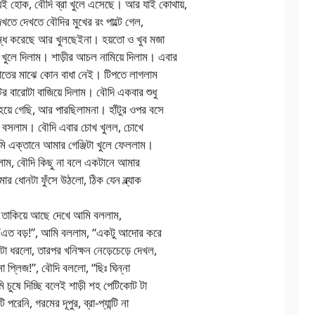
 হোক, বৌদি ব্রা খুলে এসেছে। আর যাই কোথায়,
খতে দেখতে বৌদির মুখের রং পাল্টে গেল,
ন্ধ করেছে আর খুলছেইনা। হয়তো ও খুব মজা
খুলে দিলাম। শাড়ীর আচল নামিয়ে দিলাম। এবার
াতের মাঝে কোন বাধা নেই। টিপতে লাগলাম
ের বারোটা বাজিয়ে দিলাম। বৌদি একবার শুধু
য়ে গেছি, আর পারছিলামনা। হাঁটুর ওপর বসে
ে বসলাম। বৌদি এবার চোখ খুলল, চোখে
ি এক্তানে আমার গেঞ্জিটা খুলে ফেললাম।
িলাম, বৌদি কিছু না বলে একটানে আমার
 ধোনটা ফুঁসে উঠলো, ঠিক যেন ব্ল্যাক
 তাকিয়ে আছে দেখে আমি বললাম,
 “এত বড়!”, আমি বললাম, “একটু আদোর করে
টা ধরলো, তারপর খনিক্ষন নেড়েচেড়ে দেখল,
া প্লিজ!”, বৌদি বললো, “ছিঃ ঘিন্না
 চুষে দিচ্ছি বলেই শাড়ী শহ পেটিকোট টা
পরেনি, গরমের দূপুর, ব্রা-প্যান্টি না