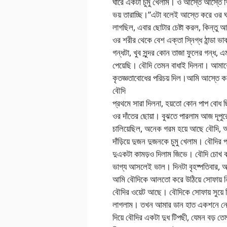
ঘারে একটা চুমু খেলাম। ও আস্তে আস্তে 
ভয় তারাচ্ছি।”এটা বলেই আস্তে করে ওর 
লাগছিল, এবার ছোটার চেষ্টা করল, কিন্তু 
ওর শরীর থেকে বেশ এক্তা স্নিগ্ধ ঠান্ডা ভ
গন্ধটা, খুব সুন্দর কোন তাজা ফুলের গন্ধ,
পেয়েছি। বৌদি তেমন বাধাই দিলনা। আমাক
কৃতজ্ঞতাবোধের পরিচয় দিল।আমি আস্তে করে
বৌদি
প্রথমে সারা দিলনা, হয়তো কোন পাপ বোধ
ওর দাঁতের ছোয়া। বুঝতে পারলাম আজ দূপু
চালিয়েছিল, অনেক গরম হয়ে আছে বৌদি, আমা
দাঁড়িয়ে দুজন দুজনকে চুমু খেলাম। বৌদির
দুএকটা কামড়ও দিলাম জিভে। বৌদি চোখ 
ভাগ্য আসলেই ভাল। দিনটা বৃহষ্পতিবার, আম
আমি বৌদিকে আলতো করে উঠিয়ে সোফায় নি
বৌদির ওয়েট আছে। বৌদিকে সোফায় সুয়ে দিয
লাগলাম। তখন আমার ডান হাত একশনে নেমে
দিয়ে বৌদির একটা দুধ টিপছী, যেমন বড় 