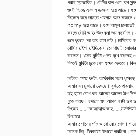
পরাই স্বাভাবিক। বৌদির বাল গুলা বেশ সুন্দর 
গুদটা ভিজে একদম জবজবা হয়ে আছে। গুদের
জিজ্ঞেস করে জানতে পারলাম-আজ সকালে ও
horny হয়ে আছে। গুদে আঙ্গুল চালাতেই ভ
করতে বৌদি আহঃ উহঃ করা শুরু করেদিল। 
গুদে ধুকলে তো আর রক্ষা নাই। মাসিকের 
বৌদির দুইপা দুইদিকে সরিয়ে পাছাটা সোফার 
করলাম। ধনের মুন্ডিটা গুদের মুখে ঘষতেই গ
দিতেই মুন্ডিটা ঢুকে গেল গুদের ভেতরে। কিন
আটকে গেছে ধনটা, অর্ধেকটার মতন ধুকেছে
আমার ধন ঢুকানো দেখছে। বুঝতে পারলাম,
দুই হাতে চেপে ধরে আস্তে আস্তে ঠাপ দিত
ধুকে যাচ্ছে। রসালো গুদ আমার ধনটা অল্প 
চিৎকার…… “আআআআআহ……উউউউউউউ
চিৎকারে
আমার ঠাপানের গতি আরো বেরে গেল। গায়ের 
অনেক নিচু, ঠিকমতো ঠাপাতে পারছিনা। ক