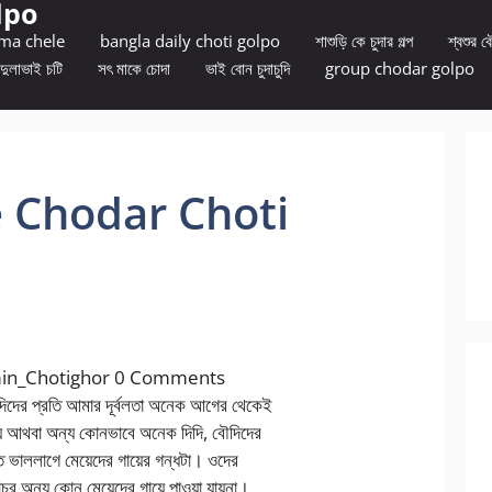
lpo
 ma chele
bangla daily choti golpo
শাশুড়ি কে চুদার গল্প
শ্বশুর বৌ
দুলাভাই চটি
সৎ মাকে চোদা
ভাই বোন চুদাচুদি
group chodar golpo
e Chodar Choti
min_Chotighor 0 Comments
িদের প্রতি আমার দূর্বলতা অনেক আগের থেকেই
় আথবা অন্য কোনভাবে অনেক দিদি, বৌদিদের
 ভাললাগে মেয়েদের গায়ের গন্ধটা। ওদের
র অন্য কোন মেয়েদের গায়ে পাওয়া যায়না।