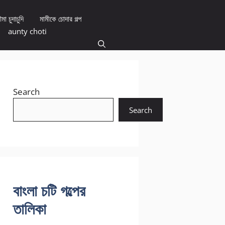
মা চুদাচুদি
মামীকে চোদার গল্প
aunty choti
Search
Search
বাংলা চটি গল্পের
তালিকা