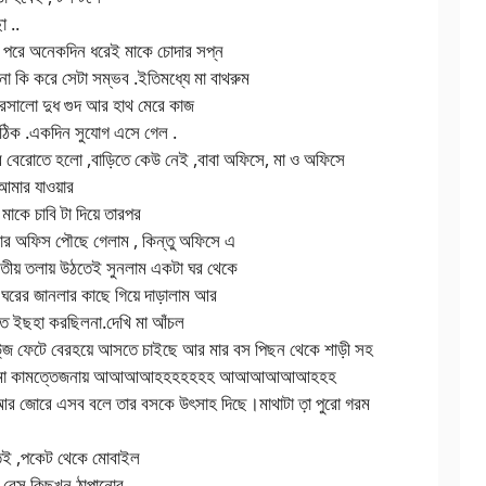
া ..
 পরে অনেকদিন ধরেই মাকে চোদার সপ্ন
 না কি করে সেটা সম্ভব .ইতিমধ্যে মা বাথরুম
 রসালো দুধ গুদ আর হাথ মেরে কাজ
 ঠিক .একদিন সুযোগ এসে গেল .
 বেরোতে হলো ,বাড়িতে কেউ নেই ,বাবা অফিসে, মা ও অফিসে
 আমার যাওয়ার
মাকে চাবি টা দিয়ে তারপর
ই মার অফিস পৌছে গেলাম , কিন্তু অফিসে এ
বিতীয় তলায় উঠতেই সুনলাম একটা ঘর থেকে
রের জানলার কাছে গিয়ে দাড়ালাম আর
তে ইছহা করছিলনা.দেখি মা আঁচল
লাউ্জ ফেটে বেরহয়ে আসতে চাইছে আর মার বস পিছন থেকে শাড়ী সহ
 বেশ্যা মা কামত্তেজনায় আআআআহহহহহহহ আআআআআআহহহ
রে এসব বলে তার বসকে উৎসাহ দিছে।মাথাটা ত়া পুরো গরম
ুতেই ,পকেট থেকে মোবাইল
 .বেস কিছুখন ঠাপানোর