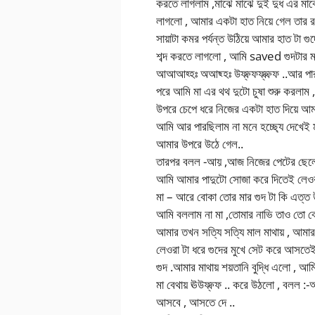
করতে লাগলাম ,মাঝে মাঝে দুই দুধ এর ম
লাগলো , আমার একটা হাত নিয়ে গেল তার রস
সায়াটা কমর পর্যন্ত উঠিয়ে আমার হাত টা
শব্দ করতে লাগলো , আমি saved গুদটার মধ্
আআআহ্হঃ অআছ্হঃ উফ্ফ্ফফ্ফ্ফ্ফ ..আর পা
পরে আমি মা এর থথ দুটো চুষা শুরু করলা
উপরে চেপে ধরে নিজের একটা হাত দিয়ে আমা
আমি আর পারছিলাম না মনে হচ্ছ্যে দেখেই
আমার উপরে উঠে গেল..
তারপর বলল -আয় ,আজ নিজের পেটের ছেলে
আমি আমার পাদুটো সোজা করে দিতেই লেওরা 
মা – আরে বোকা তোর মার গুদ টা কি এত্ত 
আমি বললাম না মা ,তোমার নাভি তাও তো ব
আমার তখন সত্যি সত্যি মাল মাথায় , আমা
লেওরা টা ধরে গুদের মুখে সেট করে আসত
গুদ .আমার মাথায় শয়তানি বুদ্ধি এলো , আ
মা বেথায় ঊউফ্ফ্ফ .. করে উঠলো , বলল :
আসবে , আসতে দে ..