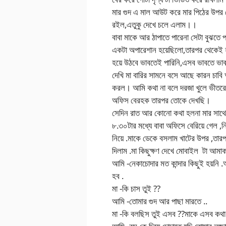
মার গুদ এ মাল আউট করে মার পিঠের উপর 
রইল,এতুকু দেখে চলে এলাম।।
বাবা মাকে আর ঠাপাতে পারেনা সেটা বুঝতে
একটা অপারেশান হয়েছিলো,তারপর থেকেই হয়
হয়ে উঠবে ভাবতেই পারিনি,এসব ভাবতে ভাবত
দেখি মা বারির সামনে বসে আছে কারন চাব
করল। আমি কথা না বলে দরজা খুলে ভীতরে ঢ
অফিস বেরহক তারপর তোকে দেখছি।
সেদিন রাত আর কোনো কথা হলনা মার সাথে
৮.৩০টার মধ্যে বাবা অফিসে বেরিয়ে গেল ,ন
নিয়ে .মাকে ডেকে বসলাম খাটের উপর ,তারপ
দিলাম .মা কিছুক্ষণ দেখে মোবাইল টা আমাক 
আমি -নেকাচোদার মত কান্দার কিছুই হয়নি 
হব .
মা -কি চাস তুই ??
আমি -তোমার গুদ আর পাছা মারতে ..
মা -কি বলছিস তুই এসব ??মাকে এসব কথা