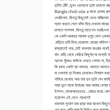
দুইটা ঠোঁট ,ভুবন ভোলানো দুটো রসালো পাছ
Bangla choti site a মাকে চোদার গল্প
দেখছিলাম .কিন্তু কিছুতেই ভেবে পাচ্ছিলাম
স্নান করতে গেলে ফাঁক দিয়ে দেখতম মায়ের
চালাতে লাগলাম .কিন্তু তাতে মন ভরছিলনা
কে একটা দরকারে আমাক দুপুর বেলা একবার
.বাড়িতে চাবি দিয়ে বেরোলম .মায়ের অফিসে
রাস্তাতেই পরে ,তাই ভাবলাম যাওয়ার পথেই 
যাব .বাড়ি থেকে বেরিয়ে কিছুক্ষণের মধ্যে
অনেক খুঁজেও কাউকে দেখতে পেলাম না, দ্
কি রকম একটা শব্দ আসছে .আসতে আসতে ঘ
যা দেখলাম ত়া নিজের চোখকেও বিশ্বাস কর
নামিয়ে রেখেছে আর তার দুধ দুটো যেন ব্
সায়া তুলে মাকে ঠাপাচ্ছে আর আমার
ইসসস..আআআহহহহহ ..জোরে করো..আআর জো
হয়েগেল এই দেখে .পরখনেই
ভাবলাম সুযোগ হাথ ছাড়া করা যাবেনা কিছ
বের করে গোটা দৃশ্য টা ভিডিও করে রাখলাম