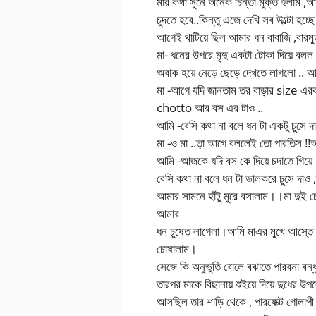
মার কথা সুনে অনেক চিন্তা মুক্ত হলাম
চুদতে হবে..কিন্তু এজে দেখি সব উল্টো হচ্ছ
আগেই থাটিয়ে ছিল আমার ধন বাবাজি ,বারমুড
মা- ধনের উপরে মৃদু একটা টোকা দিয়ে বলল si
অবাক হয়ে নেড়ে ছেড়ে দেখতে লাগলো .. আমি
মা -আগে যদি জানতাম তর বাড়ার size এর
chotto আর বস এর টাও ..
আমি -বেসি কথা না বলে ধন টা একটু চুসে দ
মা -ও মা ..ত়া আগে বললেই তো পারতিস !!
আমি -আজকে যদি বস কে দিয়ে চদাতে গিয়ে 
বেসি কথা না বলে ধন টা ভালকরে চুসে দাও
আমার সামনে হাঁটু মুরে বসালাম।।মা দুই 
আমার
ধন চুষেত লাগেলা।আমি মাএর মুখে আস্তে 
চোষালাম।
সেজে কি অনুভুতি বোলে বঝাতে পারবনা বন্
তারপর মাকে বিছানায় শুইয়ে দিয়ে দুধের উপ
আসছিল তার শাড়ি থেকে , পারফেক্ট গোলাপী