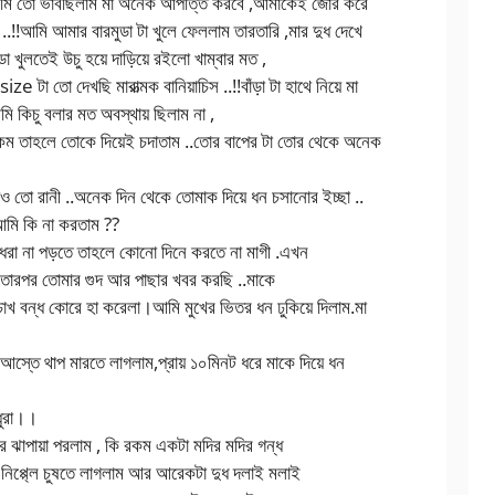
 ,আমি তো ভাবছিলাম মা অনেক আপত্তি করবে ,আমাকেই জোর করে
ে ..!!আমি আমার বারমুডা টা খুলে ফেললাম তারতারি ,মার দুধ দেখে
া খুলতেই উচু হয়ে দাড়িয়ে রইলো খাম্বার মত ,
ze টা তো দেখছি মারাত্মক বানিয়াচিস ..!!বাঁড়া টা হাথে নিয়ে মা
 কিচু বলার মত অবস্থায় ছিলাম না ,
কম তাহলে তোকে দিয়েই চদাতাম ..তোর বাপের টা তোর থেকে অনেক
াও তো রানী ..অনেক দিন থেকে তোমাক দিয়ে ধন চসানোর ইচ্ছা ..
আমি কি না করতাম ??
ধরা না পড়তে তাহলে কোনো দিনে করতে না মাগী .এখন
 ,তারপর তোমার গুদ আর পাছার খবর করছি ..মাকে
চোখ বন্ধ কোরে হা করেলা।আমি মুখের ভিতর ধন ঢুকিয়ে দিলাম.মা
আস্তে থাপ মারতে লাগলাম,প্রায় ১০মিনট ধরে মাকে দিয়ে ধন
ধুরা।।
রে ঝাপায়া পরলাম , কি রকম একটা মদির মদির গন্ধ
 নিপ্প্লে চুষতে লাগলাম আর আরেকটা দুধ দলাই মলাই