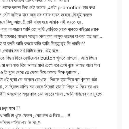
া না লাগে তাহলে আমার লজ্জা লাগার কি আছে ?
খন তোকে বলতে দিধা নেই আমার ,একটা promotion হার কথা
ে সেটা আটকে যাবে আর তর বাবার বয়েস হয়েছে ,কিছুই করতে
 বলে কিছু আছে !!.তাই বাধ্য হয়ে আমাক এই করতে হয় .
বা না পারলে আমি তো আছি ,বাড়িতে লোক থাকতে বাইরের লোক
 হয়েজাও নাহলে সন্ধ্যে বেলা বাবা আসুক তারপর যা কথা হার হবে ..
ই যা বলবি আমি করতে রাজি আছি কিন্তু তুই কি পারবি ??
 ,তোমার সব সখ মিটিয়ে দেব ..এই বলে ..
 দিকে পিছন ফিরে ব্লৌসেএর button খুলতে লাগলো , আমি পিছন
. মা ডান হাত দিয়ে আমার মাথা চেপে ধরে চোখ বুজে আমার গালে গাল
টা খুলে মেঝে তে ফেলে দিয়ে আমার দিকে ঘুরালাম ,
া ওই দুটো কে আগলে রেখেছে , পিছনে হাত দিয়ে ব্রা খুলতে চেষ্টা
া , মা ছিনাল মাগির মত হেসে নিজেই হাত টা পিছন এ নিয়ে ব্রা এর
দুইটা জলজেন্ত মধুর ঝাক যেন আচরে পড়ল , আমি পাগলের মত চুষতে
র চড়া যাবে ??
 সারি টা খুলে ফেলল , বেড রুম এ গিয়ে .. ..!!!
নিলে শান্তি পাব কি না..!!