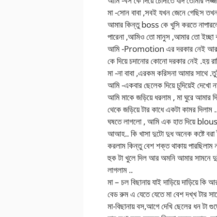
আমি -বস কে দিয়ে চোদাতে যদি তোমার লজ্জ
মা -সোন বাবা ,সবই যখন জেনে গেছিস ত
আমার কিন্তু boss কে খুসি করতে নাপারল
পারেনা ,আমিও তো মানুস ,আমার তো ইচ্ছা
আমি -Promotion এর দরকার নেই আর বা
কে দিয়ে চদানোর কোনো দরকার নেই .হয় রাজি
মা -না বাবা ,এরকম করিসনা আমার সাথে .তু
আমি -একবার ছেলেক দিয়ে চুদিয়েই দেখো না
আমি মাকে জড়িয়ে ধরলাম , মা ঘুরে আমার
থেকে জড়িয়ে টার কাধে একটা কামর দিলাম .
ঘষতে লাগলো , আমি এক হাত দিয়ে blouse 
আআহ.. কি খাসা দুটো দুধ অনেক কষ্টে বরা ট
করলাম কিন্তু বেশ শক্ত থাকায় পারছিলাম ন
হুক টা খুলে দিল আর অমনি আমার সামনে 
লাগলাম ..
মা – চল বিছানায় যাই দাড়িয়ে দাড়িয়ে কি আ
বেড রুম এ যেতে যেতে মা বেশ দখ্খ টার সাথে
মা-বিছানায় বস,আগে দেখি ছেলের ধন টা গুদে 