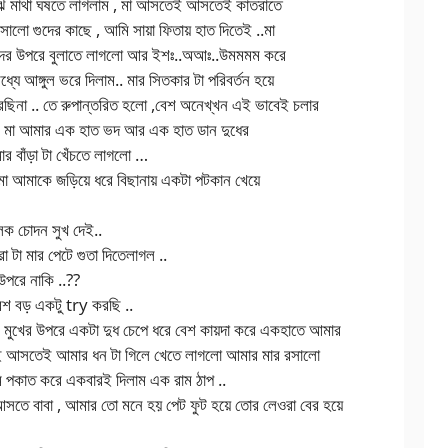
াঝে মাথা ঘষতে লাগলাম , মা আসতেই আসতেই কাতরাতে
ালো গুদের কাছে , আমি সায়া ফিতায় হাত দিতেই ..মা
 গুদের উপরে বুলাতে লাগলো আর ইশঃ..অআঃ..উমমমম করে
যে আঙ্গুল ভরে দিলাম.. মার সিতকার টা পরিবর্তন হয়ে
রছিনা .. তে রুপান্তরিত হলো ,বেশ অনেখ্খন এই ভাবেই চলার
ম , মা আমার এক হাত ভদ আর এক হাত ডান দুধের
র বাঁড়া টা খেঁচতে লাগলো …
 মা আমাকে জড়িয়ে ধরে বিছানায় একটা পটকান খেয়ে
ক চোদন সুখ দেই..
টা মার পেটে গুতা দিতেলাগল ..
উপরে নাকি ..??
েশ বড় একটু try করছি ..
র মুখের উপরে একটা দুধ চেপে ধরে বেশ কায়দা করে একহাতে আমার
েই আসতেই আমার ধন টা গিলে খেতে লাগলো আমার মার রসালো
মি পকাত করে একবারই দিলাম এক রাম ঠাপ ..
-আসতে বাবা , আমার তো মনে হয় পেট ফুট হয়ে তোর লেওরা বের হয়ে