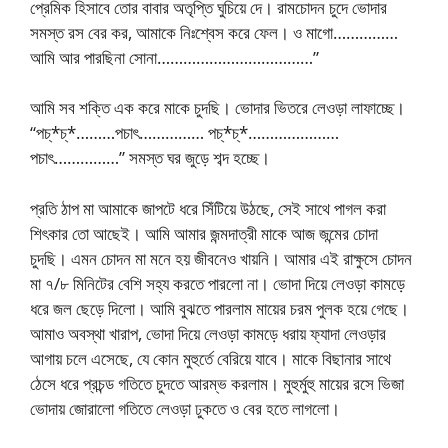
প্রেমিক হিসাবে তোর বাবার অতৃপ্তি ঘুচিয়ে দে। রামচোদন চুদে ভোদার
সমস্ত রস বের কর, আমাকে নিঃশ্বেস করে ফেল। ও মাগো……………
আমি আর পারছিনা সোনা………………………………”
আমি সব শক্তি এক করে মাকে চুদছি। ভোদার ভিতরে লেওড়া লাফাচ্ছে।
“পচ্*চ্*………পচাৎ…………… পচ্*চ্*…………………
পচাৎ……………” সমস্ত ঘর জুড়ে শব্দ হচ্ছে।
প্রতি ঠাপ মা আমাকে জাপটে ধরে সিঁটিয়ে উঠছে, সেই সাথে পাগল করা
শিৎকার তো আছেই। আমি আমার জন্মদাত্রী মাকে আজ জন্মের চোদা
চুদছি। এমন চোদন মা মনে হয় জীবনেও খায়নি। আমার এই রাক্ষুসে চোদন
মা ৭/৮ মিনিটের বেশি সহ্য করতে পারলো না। ভোদা দিয়ে লেওড়া কামড়ে
ধরে জল ছেড়ে দিলো। আমি বুঝতে পারলাম মায়ের চরম পুলক হয়ে গেছে।
আমাও অবস্থা খারাপ, ভোদা দিয়ে লেওড়া কামড়ে ধরায় ফ্যাদা লেওড়ার
আগায় চলে এসেছে, যে কোন মুহুর্তে বেরিয়ে যাবে। মাকে বিছানার সাথে
ঠেসে ধরে প্রচন্ড গতিতে চুদতে আরম্ভ করলাম। মুহুর্মুহু মায়ের রসে ভিজা
ভোদায় জোরালো গতিতে লেওড়া ঢুকতে ও বের হতে লাগলো।