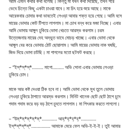
আমি এমনি কথার কথা বলেছি। কিন্তু মা যখন কথা দিয়েছে, তখন পরে
ভেবে চিন্তে কিছু একটা চাওয়া যাবে। মা চিৎ হয়ে শুয়ে আছে। মাকে
আরেকবার চোদার কথা ভাবতেই লেওড়া আবার শক্ত হয়ে গেছে। আমি বসে
মায়ের ভোদার কোট টিপতে লাগলাম। মা চোখ বন্ধ করে মজা নিচ্ছে। এবার
আমি ভোদায় আঙ্গুল ঢুকিয়ে ভোদা খেচতে আরম্ভ করলাম। চরম
উত্তেজনায় মায়ের দেহ অদ্ভুত ভাবে মোচড় খাচ্ছে। এবার ভোদা থেকে
আঙ্গুল বের করে ভোদায় ঠোট ছোয়ালাম। আমি মায়ের ভোদায় নাক ঘষছি,
জিভ দিয়ে ভোদা চাটছি। মা পাগলের মতো ছটফট করছে।
– “ইস্*স্*স্*……… মাগো……… অভি সোনা এবার ভোদায় লেওড়া
ঢুকিয়ে চোদ।
মাকে আর কষ্ট দেওয়া ঠিক হবে না। আমি ভোদা থেকে মুখ তুলে ভোদায়
লেওড়া ঢুকিয়ে ঠাপাতে আরম্ভ করলাম। মিনিট খানেক ছোট ছোট ঠাপে চুদে
গদাম গদাম করে বড় বড় ঠাপে চুদতে লাগলাম। মা শিৎকার করতে লাগলো।
– “উম্*ম্*ম্*ম্*ম্*………… আহ্*হ্*হ্*হ্*…………
ইস্*স্*স্*স্*…………… আমাকে মেরে ফেল অভি-ই-ই-ই। তুই আমার