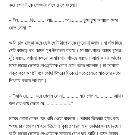
করে ভোদাটাকে লেওড়ার সাথে চেপে ধরলো।
– “অ………ভি……… আঃ……… আঃ……… চুদে চুদে আমাকে মেরে
ফেল সোনা।”
আমি চাপ হাল্কা করে ছোট ছোট ঠাপে মাকে চুদতে থাকলাম। মা দাঁত দিয়ে
ঠোট কামড়ে ধরে চোদন সুখ উপভোগ করছে। মা মাঝেমাঝে আমার চুলের
মুঠি ধরছে, কখনো কখনো আমার গাড় খামছে ধরছে। আমি আবার আগের
মতো মায়ের ভোদায় লেওড়াটাকে চেপে চেপে ধরতে লাগলাম। মা আমাকে
শক্ত করে জাপটে ধরে ভোদা উপরের দিকে ঠেলতে ঠেলতে মাতালের মতো
শিৎকার করতে লাগলো।
– “অভি রে…… মরে গেলাম সোনা………… মরে গেলাম………… আমার
জল বের হয়ে গেলো রে…………………”
মায়ের ভোদা কেমন যেন খাবি খেতে থাকলো। ভোদার ভিতরটা হঠাৎ করে
আগুনের মতো গরম হয়ে উঠলো। বুঝতে পারলাম মা ভোদার জল ছাড়ছে।
আমি মায়ের ভোদায় লেওড়াটাকে সজোরে চেপে ধরে আছি। হঠাৎ আমার