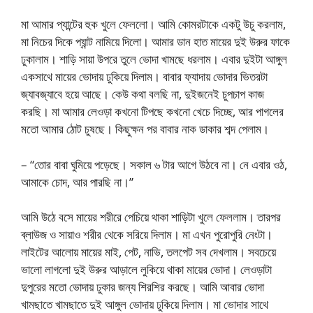
মা আমার প্যান্টের হুক খুলে ফেললো। আমি কোমরটাকে একটু উচু করলাম,
মা নিচের দিকে প্যান্ট নামিয়ে দিলো। আমার ডান হাত মায়ের দুই উরুর ফাকে
ঢুকালাম। শাড়ি সায়া উপরে তুলে ভোদা খামছে ধরলাম। এবার দুইটা আঙ্গুল
একসাথে মায়ের ভোদায় ঢুকিয়ে দিলাম। বাবার ফ্যাদায় ভোদার ভিতরটা
জ্যাবজ্যাবে হয়ে আছে। কেউ কথা বলছি না, দুইজনেই চুপচাপ কাজ
করছি। মা আমার লেওড়া কখনো টিপছে কখনো খেচে দিচ্ছে, আর পাগলের
মতো আমার ঠোট চুষছে। কিছুক্ষন পর বাবার নাক ডাকার শব্দ পেলাম।
– “তোর বাবা ঘুমিয়ে পড়েছে। সকাল ৬ টার আগে উঠবে না। নে এবার ওঠ,
আমাকে চোদ, আর পারছি না।”
আমি উঠে বসে মায়ের শরীরে পেচিয়ে থাকা শাড়িটা খুলে ফেললাম। তারপর
ব্লাউজ ও সায়াও শরীর থেকে সরিয়ে দিলাম। মা এখন পুরোপুরি নেংটা।
লাইটের আলোয় মায়ের মাই, পেট, নাভি, তলপেট সব দেখলাম। সবচেয়ে
ভালো লাগলো দুই উরুর আড়ালে লুকিয়ে থাকা মায়ের ভোদা। লেওড়াটা
দুপুরের মতো ভোদায় ঢুকার জন্য শিরশির করছে। আমি আবার ভোদা
খামছাতে খামছাতে দুই আঙ্গুল ভোদায় ঢুকিয়ে দিলাম। মা ভোদার সাথে