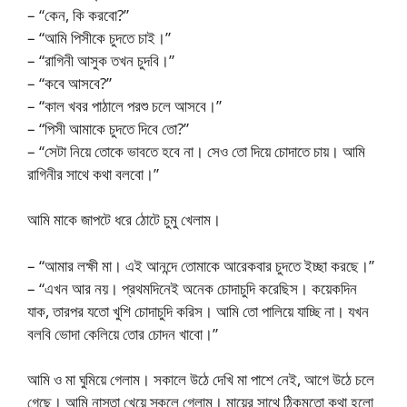
– “কেন, কি করবো?”
– “আমি পিসীকে চুদতে চাই।”
– “রাগিনী আসুক তখন চুদবি।”
– “কবে আসবে?”
– “কাল খবর পাঠালে পরশু চলে আসবে।”
– “পিসী আমাকে চুদতে দিবে তো?”
– “সেটা নিয়ে তোকে ভাবতে হবে না। সেও তো দিয়ে চোদাতে চায়। আমি
রাগিনীর সাথে কথা বলবো।”
আমি মাকে জাপটে ধরে ঠোটে চুমু খেলাম।
– “আমার লক্ষী মা। এই আনন্দে তোমাকে আরেকবার চুদতে ইচ্ছা করছে।”
– “এখন আর নয়। প্রথমদিনেই অনেক চোদাচুদি করেছিস। কয়েকদিন
যাক, তারপর যতো খুশি চোদাচুদি করিস। আমি তো পালিয়ে যাচ্ছি না। যখন
বলবি ভোদা কেলিয়ে তোর চোদন খাবো।”
আমি ও মা ঘুমিয়ে গেলাম। সকালে উঠে দেখি মা পাশে নেই, আগে উঠে চলে
গেছে। আমি নাস্তা খেয়ে স্কুলে গেলাম। মায়ের সাথে ঠিকমতো কথা হলো