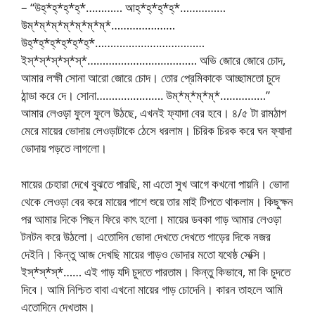
– “উহ্*হ্*হ্*হ্*………… আহ্*হ্*হ্*হ্*……………
উম্*ম্*ম্*ম্*ম্*ম্*ম্*…………………
উহ্*হ্*হ্*হ্*হ্*হ্*………………………………
ইস্*স্*স্*স্*স্*……………………………… অভি জোরে জোরে চোদ,
আমার লক্ষী সোনা আরো জোরে চোদ। তোর প্রেমিকাকে আচ্ছামতো চুদে
ঠান্ডা করে দে। সোনা…………………. উম্*ম্*ম্*ম্*……………”
আমার লেওড়া ফুলে ফুলে উঠছে, এখনই ফ্যাদা বের হবে। ৪/৫ টা রামঠাপ
মেরে মায়ের ভোদায় লেওড়াটাকে ঠেসে ধরলাম। চিরিক চিরক করে ঘন ফ্যাদা
ভোদায় পড়তে লাগলো।
মায়ের চেহারা দেখে বুঝতে পারছি, মা এতো সুখ আগে কখনো পায়নি। ভোদা
থেকে লেওড়া বের করে মায়ের পাশে শুয়ে তার মাই টিপতে থাকলাম। কিছুক্ষন
পর আমার দিকে পিছন ফিরে কাৎ হলো। মায়ের ডবকা গাড় আমার লেওড়া
টনটন করে উঠলো। এতোদিন ভোদা দেখতে দেখতে গাড়ের দিকে নজর
দেইনি। কিন্তু আজ দেখছি মায়ের গাড়ও ভোদার মতো যথেষ্ঠ সেক্সি।
ইস্*স্*স্*…… এই গাড় যদি চুদতে পারতাম। কিন্তু কিভাবে, মা কি চুদতে
দিবে। আমি নিশ্চিত বাবা এখনো মায়ের গাড় চোদেনি। কারন তাহলে আমি
এতোদিনে দেখতাম।