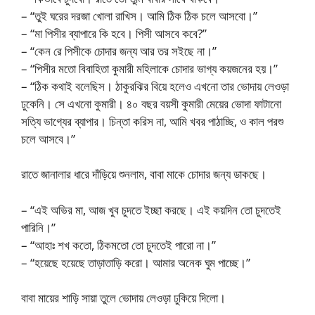
– “তুই ঘরের দরজা খোলা রাখিস। আমি ঠিক ঠিক চলে আসবো।”
– “মা পিসীর ব্যাপারে কি হবে। পিসী আসবে কবে?”
– “কেন রে পিসীকে চোদার জন্য আর তর সইছে না।”
– “পিসীর মতো বিবাহিতা কুমারী মহিলাকে চোদার ভাগ্য কয়জনের হয়।”
– “ঠিক কথাই বলেছিস। ঠাকুরঝির বিয়ে হলেও এখনো তার ভোদায় লেওড়া
ঢুকেনি। সে এখনো কুমারী। ৪০ বছর বয়সী কুমারী মেয়ের ভোদা ফাটানো
সত্যি ভাগ্যের ব্যাপার। চিন্তা করিস না, আমি খবর পাঠাচ্ছি, ও কাল পরশু
চলে আসবে।”
রাতে জানালার ধারে দাঁড়িয়ে শুনলাম, বাবা মাকে চোদার জন্য ডাকছে।
– “এই অভির মা, আজ খুব চুদতে ইচ্ছা করছে। এই কয়দিন তো চুদতেই
পারিনি।”
– “আহাঃ শখ কতো, ঠিকমতো তো চুদতেই পারো না।”
– “হয়েছে হয়েছে তাড়াতাড়ি করো। আমার অনেক ঘুম পাচ্ছে।”
বাবা মায়ের শাড়ি সায়া তুলে ভোদায় লেওড়া ঢুকিয়ে দিলো।