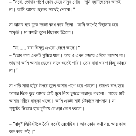
– “সরো, তোমার পাশে কোন মেয়ে মানুষ শোয়। তুমি ব্যাটাছেলের জাতই
না। আমি আমার ছেলের সাথেই শোবো।”
মা আমার ঘরে ঢুকে দরজা বন্ধ করে দিলো। আমি আগেই বিছানায় শুয়ে
পড়েছি। মা মশারী তুলে বিছানায় উঠলো।
– “মা…… বাবা কিন্তু এখনো জেগে আছে।”
– “তোর বাবা এখনই ঘুমিয়ে যাবে। আর ও এখন লজ্জায় এদিকে আসবে না।
তাছাড়া আমি আমার ছেলের সাথে শুতেই পারি। তোর বাবা খারাপ কিছু ভাববে
না।”
মা শাড়ি সায়া হাটুর উপরে তুলে আমার পাশে শুয়ে পড়লো। তারপর কাৎ হয়ে
আমার দিকে ঘুরে আমার ঠোট মুখে নিয়ে চুষতে আরম্ভ করলো। মায়ের মাই
আমার শরীরে ধাক্কা খাচ্ছে। আমি একটা মাই চটকাতে লাগলাম। মা
প্যান্টের ভিতরে হাত ঢুকিয়ে লেওড়া চেপে ধরলো।
– “বাহ্* জিনিষটাকে তৈরি করেই রেখেছিস। আর কোন কথা নয়, আয় কাজ
শুরু করে দেই।”