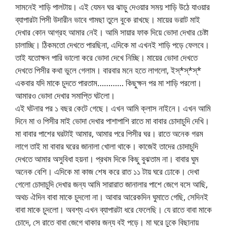
সামনেই শাড়ি পালটায়। এই যেমন ঘর ঝাড়ু দেওয়ার সময় শাড়ি উঠে যাওয়ার
ব্যাপারটা পিসী উদারীন ভাবে গামছা তুলে বুকে রাখছে। মায়ের ভরাট মাই
দেখার কোন আগ্রহ আমার নেই। আমি সায়ার ফাক দিয়ে ভোদা দেখার চেষ্টা
চালাচ্ছি। ঠিকমতো দেখতে পারছিনা, এদিকে মা এখনই শাড়ি পড়ে ফেলবে।
তাই যতোক্ষন পারি ভালো করে ভোদা দেখে নিচ্ছি। মায়ের ভোদা দেখতে
দেখতে পিসীর কথা ভুলে গেলাম। বারবার মনে হতে লাগলো, ইস্*স্*স্*
একবার যদি মাকে চুদতে পারতাম………… কিছুক্ষন পর মা শাড়ি পরলো।
আমারও ভোদা দেখার সমাপ্তি ঘটলো।
এই ঘটনার পর ১ বছর কেটে গেছে। এখন আমি ক্লাস নাইনে। এখন আমি
দিনে মা ও পিসীর মাই ভোদা দেখার পাশাপাশি রাতে মা বাবার চোদাচুদি দেখি।
মা বাবার পাশের ঘরটাই আমার, আমার পরে পিসীর ঘর। রাতে অনেক গরম
লাগে তাই মা বাবার ঘরের জানালা খোলা থাকে। কাজেই তাদের চোদাচুদি
দেখতে আমার অসুবিধা হয়না। প্রথম দিকে কিছু বুঝতাম না। বাবার ঘুম
অনেক বেশি। এদিকে মা কাজ শেষ করে রাত ১১ টায় ঘরে ঢোকে। দেখা
গেলো চোদাচুদি দেখার জন্য আমি সারারাত জানালার পাশে জেগে বসে আছি,
অথচ ঐদিন বাবা মাকে চুদলো না। আবার আরেকদিন ঘুমাতে গেছি, সেদিনই
বাবা মাকে চুদলো। অবশ্য এখন ব্যাপারটা ধরে ফেলেছি। যে রাতে বাবা মাকে
চোদে, সে রাতে বাবা জেগে থাকার জন্য বই পড়ে। মা ঘরে ঢুকে বিছানায়