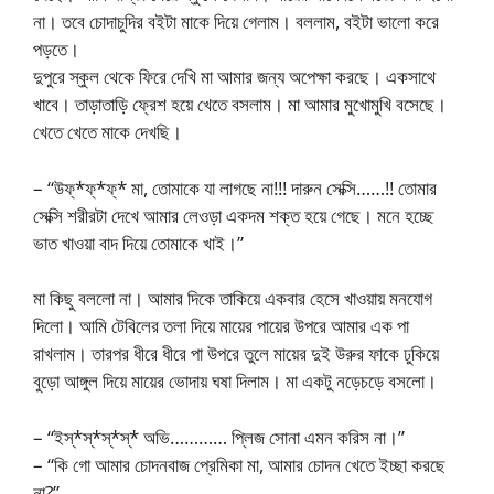
না। তবে চোদাচুদির বইটা মাকে দিয়ে গেলাম। বললাম, বইটা ভালো করে
পড়তে।
দুপুরে স্কুল থেকে ফিরে দেখি মা আমার জন্য অপেক্ষা করছে। একসাথে
খাবে। তাড়াতাড়ি ফ্রেশ হয়ে খেতে বসলাম। মা আমার মুখোমুখি বসেছে।
খেতে খেতে মাকে দেখছি।
– “উফ্*ফ্*ফ্* মা, তোমাকে যা লাগছে না!!! দারুন সেক্সি……!! তোমার
সেক্সি শরীরটা দেখে আমার লেওড়া একদম শক্ত হয়ে গেছে। মনে হচ্ছে
ভাত খাওয়া বাদ দিয়ে তোমাকে খাই।”
মা কিছু বললো না। আমার দিকে তাকিয়ে একবার হেসে খাওয়ায় মনযোগ
দিলো। আমি টেবিলের তলা দিয়ে মায়ের পায়ের উপরে আমার এক পা
রাখলাম। তারপর ধীরে ধীরে পা উপরে তুলে মায়ের দুই উরুর ফাকে ঢুকিয়ে
বুড়ো আঙ্গুল দিয়ে মায়ের ভোদায় ঘষা দিলাম। মা একটু নড়েচড়ে বসলো।
– “ইস্*স্*স্*স্* অভি………… প্লিজ সোনা এমন করিস না।”
– “কি গো আমার চোদনবাজ প্রেমিকা মা, আমার চোদন খেতে ইচ্ছা করছে
না?”