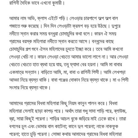
রাগিনী দৈহিক ভাবে এখনো কুমারী।
আমার নাম অভি, ক্লাস এইটে পড়ি। লেওড়ার চারপাশে অল্প অল্প বাল
গজাতে শুরু করেছে। দিন দিন লেওড়াটা ক্রমশ বড় হয়ে উঠছে। দুপুরে
নদীতে স্নান করার সময় বন্ধুরা চোদাচুদির কথা বলে। কারন ঐ সময়
গ্রামের বয়স্ক মহিলারা নদীতে স্নান করতে আসে। বন্ধুদের কাছে
চোদাচুদির গল্প শুনে ঐসব মহিলাদের চুদতে ইচ্ছা করে। তবে আমি কখনো
লেওড়া খেচি না। কারন লেওড়া খেচতে আমার ভালো লাগে না। আর লেওড়া
খেচতে খেচতে হাত ব্যথা হয়ে যায়, তবু ফ্যাদা বের হয়না। আমি মা বাবার
একমাত্র সন্তান। বাড়িতে আমি, মা, বাবা ও রাগিনী পিসী। আমি লেখপড়া
আড্ডা নিয়ে ব্যস্ত থাকি। বাবা গঞ্জের দোকান নিয়ে ব্যস্ত থাকে। মা ও পিসী
সংসার নিয়ে ব্যস্ত থাকে।
আমাদের গ্রামের বিধবা মহিলারা কিছু নিয়ম কানুন পালন করে। বিধবা
মহিলারা সেলাই ছাড়া কাপড় পরে। অর্থাৎ তারা শুধু সাদা শাড়ি পরে, ব্লাউজ,
ব্রা, সায়া কিছুই পরেনা। শাড়ির আচল বুকে জড়িয়ে মাই ঢেকে রাখে। তারা
বগলের চুল এবং ভোদার বাল কাটেনা; কানে দুল পরেনা; নাকে নাকফুক
পরেনা; হাতে চুড়ি পরেনা। সোজা কথায় আমাদের গ্রামের বিধবা মহিলারা