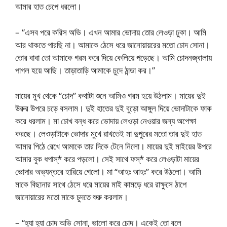
আমার হাত চেপে ধরলো।
– “এসব পরে করিস অভি। এখন আমার ভোদায় তোর লেওড়া ঢুকা। আমি
আর থাকতে পারছি না। আমাকে ঠেসে ধরে জানোয়ায়রের মতো চোদ সোনা।
তোর বাবা তো আমাকে গরম করে দিয়ে কেলিয়ে পড়েছে। আমি চোদনজ্বালায়
পাগল হয়ে আছি। তাড়াতাড়ি আমাকে চুদে ঠান্ডা কর।”
মায়ের মুখ থেকে “চোদ” কথাটা শুনে আমিও গরম হয়ে উঠলাম। মায়ের দুই
উরুর উপরে চড়ে বসলাম। দুই হাতের দুই বুড়ো আঙ্গুল দিয়ে ভোদাটাকে ফাক
করে ধরলাম। মা চোখ বন্ধ করে ভোদায় লেওড়া নেওয়ার জন্য অপেক্ষা
করছে। লেওড়াটাকে ভোদার মুখে রাখতেই মা দুপুরের মতো তার দুই হাত
আমার পিঠে রেখে আমাকে তার দিকে টেনে নিলো। মায়ের দুই মাইয়ের উপরে
আমার বুক ধপাস্* করে পড়লো। সেই সাথে ফস্* করে লেওড়াটা মায়ের
ভোদার অভ্যন্তরে হারিয়ে গেলো। মা “আহঃ আহঃ” করে উঠলো। আমি
মাকে বিছানার সাথে ঠেসে ধরে মায়ের মাই কামড়ে ধরে রাক্ষুসে ঠাপে
জানোয়ারের মতো মাকে চুদতে শুরু করলাম।
– “হ্যা হ্যা চোদ অভি সোনা, ভালো করে চোদ। একেই তো বলে