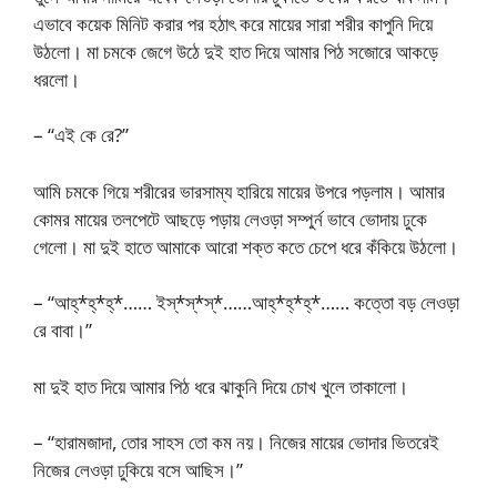
এভাবে কয়েক মিনিট করার পর হঠাৎ করে মায়ের সারা শরীর কাপুনি দিয়ে
উঠলো। মা চমকে জেগে উঠে দুই হাত দিয়ে আমার পিঠ সজোরে আকড়ে
ধরলো।
– “এই কে রে?”
আমি চমকে গিয়ে শরীরের ভারসাম্য হারিয়ে মায়ের উপরে পড়লাম। আমার
কোমর মায়ের তলপেটে আছড়ে পড়ায় লেওড়া সম্পুর্ন ভাবে ভোদায় ঢুকে
গেলো। মা দুই হাতে আমাকে আরো শক্ত কতে চেপে ধরে কঁকিয়ে উঠলো।
– “আহ্*হ্*হ্*…… ইস্*স্*স্*……আহ্*হ্*হ্*…… কত্তো বড় লেওড়া
রে বাবা।”
মা দুই হাত দিয়ে আমার পিঠ ধরে ঝাকুনি দিয়ে চোখ খুলে তাকালো।
– “হারামজাদা, তোর সাহস তো কম নয়। নিজের মায়ের ভোদার ভিতরেই
নিজের লেওড়া ঢুকিয়ে বসে আছিস।”