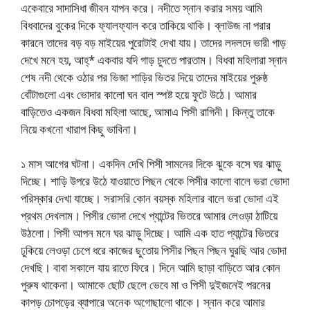
একেবারে সাদাসিধা জীবন যাপন করে। নদীতে স্নান করার সময় আমি
বিধবাদের বুকের দিকে ফ্যালফ্যাল করে তাকিয়ে থাকি। ব্লাউজ না পরার
কারনে তাদের বড় বড় মাইয়ের পুরোটাই দেখা যায়। তাদের লদলদে ভারী গাড়
দেখে মনে হয়, আহ্* একবার যদি গাড় চুদতে পারতাম। বিধবা মহিলারা স্নান
শেষ নদী থেকে ওঠার পর ভিজা শাড়ির ভিতর দিয়ে তাদের মাইয়ের পুরুষ্ঠ
বোঁটাগুলো এবং ভোদার কালো ঘন বাল স্পষ্ট হয়ে ফুটে উঠে। আমার
বাড়িতেও একজন বিধবা মহিলা আছে, আমাএ পিসী রাগিনী। কিন্তু তাকে
নিয়ে কখনো খারাপ কিছু ভাবিনা।
১ মাস আগের ঘটনা। একদিন দেখি পিসী সামনের দিকে ঝুকে বসে ঘর ঝাড়ু
দিচ্ছে। শাড়ি উপরে উঠে যাওয়াতে পিছন থেকে পিসীর কালো বালে ভরা ভোদা
পরিস্কার দেখা যাচ্ছে। সরাসরি কোন বয়স্ক মহিলার বালে ভরা ভোদা এই
প্রথম দেখলাম। পিসীর ভোদা দেখে প্যান্টের ভিতরে আমার লেওড়া ঠাটিয়ে
উঠলো। পিসী আপন মনে ঘর ঝাড়ু দিচ্ছে। আমি এক হাত প্যান্টের ভিতরে
ঢুকিয়ে লেওড়া চেপে ধরে কাজের ছুতোয় পিসীর পিছন পিছন ঘুরছি আর ভোদা
দেখছি। বাবা সকালে যায় রাতে ফিরে। দিনে আমি ছাড়া বাড়িতে আর কোন
পুরুষ থাকেনা। আমাকে ছোট ছেলে ভেবে মা ও পিসী দুইজনেই পরনের
কাপড় চোপড়ের ব্যাপারে অনেক অগোছালো থাকে। স্নান করে আমার