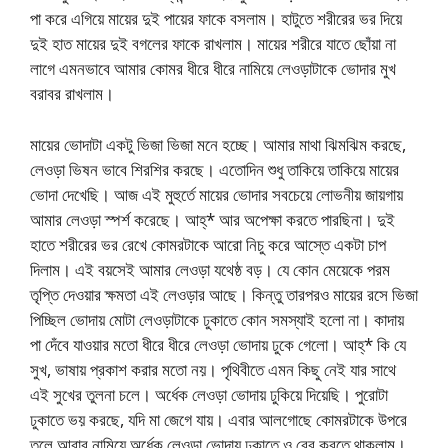
পা করে এগিয়ে মায়ের দুই পায়ের ফাকে বসলাম। হাটুতে শরীরের ভর দিয়ে
দুই হাত মায়ের দুই বগলের ফাকে রাখলাম। মায়ের শরীরে যাতে ছোঁয়া না
লাগে এমনভাবে আমার কোমর ধীরে ধীরে নামিয়ে লেওড়াটাকে ভোদার মুখ
বরাবর রাখলাম।
মায়ের ভোদাটা একটু ভিজা ভিজা মনে হচ্ছে। আমার মাথা ঝিমঝিম করছে,
লেওড়া ভিষন ভাবে শিরশির করছে। এতোদিন শুধু তাকিয়ে তাকিয়ে মায়ের
ভোদা দেখেছি। আজ এই মুহুর্তে মায়ের ভোদার সবচেয়ে লোভনীয় জায়গায়
আমার লেওড়া স্পর্শ করেছে। আহ্* আর অপেক্ষা করতে পারছিনা। দুই
হাতে শরীরের ভর রেখে কোমরটাকে আরো নিচু করে আস্তে একটা চাপ
দিলাম। এই বয়সেই আমার লেওড়া যথেষ্ঠ বড়। যে কোন মেয়েকে পরম
তৃপ্তি দেওয়ার ক্ষমতা এই লেওড়ার আছে। কিন্তু তারপরও মায়ের রসে ভিজা
পিচ্ছিল ভোদায় মোটা লেওড়াটাকে ঢুকাতে কোন সমস্যাই হলো না। কাদায়
পা দেঁবে যাওয়ার মতো ধীরে ধীরে লেওড়া ভোদায় ঢুকে গেলো। আহ্* কি যে
সুখ, ভাষায় প্রকাশ করার মতো নয়। পৃথিবীতে এমন কিছু নেই যার সাথে
এই সুখের তুলনা চলে। অর্ধেক লেওড়া ভোদায় ঢুকিয়ে দিয়েছি। পুরোটা
ঢুকাতে ভয় করছে, যদি মা জেগে যায়। এবার আলগোছে কোমরটাকে উপরে
তুলে আবার নামিয়ে অর্ধেক লেওড়া ভোদায় ঢুকাতে ও বের করতে থাকলাম।