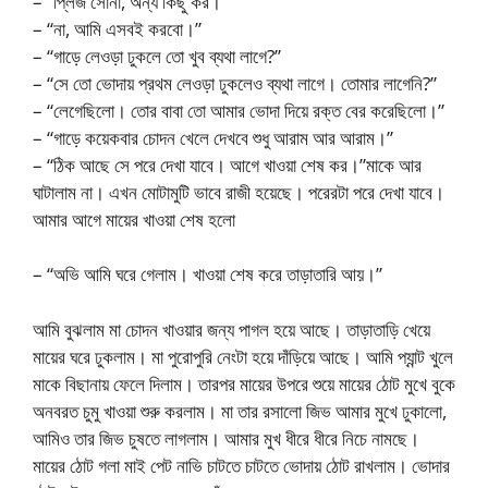
– “প্লিজ সোনা, অন্য কিছু কর।”
– “না, আমি এসবই করবো।”
– “গাড়ে লেওড়া ঢুকলে তো খুব ব্যথা লাগে?”
– “সে তো ভোদায় প্রথম লেওড়া ঢুকলেও ব্যথা লাগে। তোমার লাগেনি?”
– “লেগেছিলো। তোর বাবা তো আমার ভোদা দিয়ে রক্ত বের করেছিলো।”
– “গাড়ে কয়েকবার চোদন খেলে দেখবে শুধু আরাম আর আরাম।”
– “ঠিক আছে সে পরে দেখা যাবে। আগে খাওয়া শেষ কর।”মাকে আর
ঘাটালাম না। এখন মোটামুটি ভাবে রাজী হয়েছে। পরেরটা পরে দেখা যাবে।
আমার আগে মায়ের খাওয়া শেষ হলো
– “অভি আমি ঘরে গেলাম। খাওয়া শেষ করে তাড়াতারি আয়।”
আমি বুঝলাম মা চোদন খাওয়ার জন্য পাগল হয়ে আছে। তাড়াতাড়ি খেয়ে
মায়ের ঘরে ঢুকলাম। মা পুরোপুরি নেংটা হয়ে দাঁড়িয়ে আছে। আমি প্যান্ট খুলে
মাকে বিছানায় ফেলে দিলাম। তারপর মায়ের উপরে শুয়ে মায়ের ঠোট মুখে বুকে
অনবরত চুমু খাওয়া শুরু করলাম। মা তার রসালো জিভ আমার মুখে ঢুকালো,
আমিও তার জিভ চুষতে লাগলাম। আমার মুখ ধীরে ধীরে নিচে নামছে।
মায়ের ঠোট গলা মাই পেট নাভি চাটতে চাটতে ভোদায় ঠোট রাখলাম। ভোদার