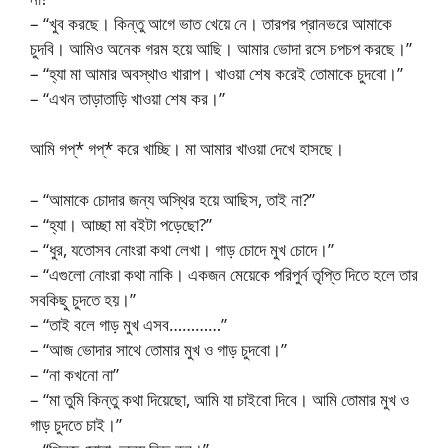
– “খুব করছে। কিন্তু আগে ভাত খেয়ে নে। তারপর প্রানভরে আমাকে
চুদবি। আমিও অনেক গরম হয়ে আছি। আমার ভোদা রসে চপচপ করছে।”
– “হ্যা মা আমার অবস্থাও খারাপ। খাওয়া শেষ করেই তোমাকে চুদবো।”
– “এখন তাড়াতাড়ি খাওয়া শেষ কর।”
আমি গপ্* গপ্* করে খাচ্ছি। মা আমার খাওয়া দেখে হাসছে।
– “আমাকে চোদার জন্য অস্থির হয়ে আছিস, তাই না?”
– “হ্যা। আচ্ছা মা বইটা পড়েছো?”
– “ধুর, যতোসব নোংরা কথা লেখা। গাড় চোদে মুখ চোদে।”
– “এগুলো নোংরা কথা নাকি। একজন মেয়েকে পরিপুর্ন তৃপ্তি দিতে হলে তার
সবকিছু চুদতে হয়।”
– “তাই বলে গাড় মুখ এসব…………”
– “আজ ভোদার সাথে তোমার মুখ ও গাড় চুদবো।”
– “না কখনো না”
– “মা তুমি কিন্তু কথা দিয়েছো, আমি যা চাইবো দিবে। আমি তোমার মুখ ও
গাড় চুদতে চাই।”