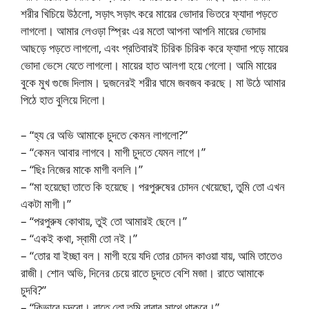
শরীর খিচিয়ে উঠলো, সড়াৎ সড়াৎ করে মায়ের ভোদার ভিতরে ফ্যাদা পড়তে
লাগলো। আমার লেওড়া স্প্রিং এর মতো আপনা আপনি মায়ের ভোদায়
আছড়ে পড়তে লাগলো, এবং প্রতিবারই চিরিক চিরিক করে ফ্যাদা পড়ে মায়ের
ভোদা ভেসে যেতে লাগলো। মায়ের হাত আলগা হয়ে গেলো। আমি মায়ের
বুকে মুখ গুজে দিলাম। দুজনেরই শরীর ঘামে জবজব করছে। মা উঠে আমার
পিঠে হাত বুলিয়ে দিলো।
– “হ্য রে অভি আমাকে চুদতে কেমন লাগলো?”
– “কেমন আবার লাগবে। মাগী চুদতে যেমন লাগে।”
– “ছিঃ নিজের মাকে মাগী বললি।”
– “মা হয়েছো তাতে কি হয়েছে। পরপুরুষের চোদন খেয়েছো, তুমি তো এখন
একটা মাগী।”
– “পরপুরুষ কোথায়, তুই তো আমারই ছেলে।”
– “একই কথা, স্বামী তো নই।”
– “তোর যা ইচ্ছা বল। মাগী হয়ে যদি তোর চোদন কাওয়া যায়, আমি তাতেও
রাজী। শোন অভি, দিনের চেয়ে রাতে চুদতে বেশি মজা। রাতে আমাকে
চুদবি?”
– “কিভাবে চুদবো। রাতে তো তুমি বাবার সাথে থাকবে।”