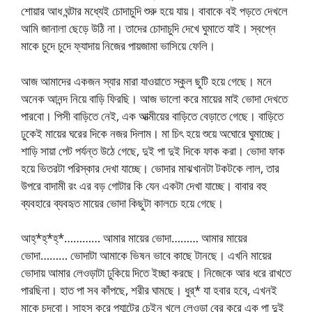
শোয়ার আধ ঘন্টার মধ্যেই চোদাচুদি শুরু হয়ে যায়। বাবাকে বই পড়তে দেখলে
আমি জানালা ছেড়ে উঠি না। তাদের চোদাচুদি দেখে ঘুমাতে যাই। স্বপ্নে
মাকে চুদে চুদে ফ্যাদায় নিজের পায়জামা ভাসিয়ে ফেলি।
আজ আমাদের একজন স্যার মারা যাওয়াতে স্কুল ছুটি হয়ে গেছে। মনে
অনেক আনন্দ নিয়ে বাড়ি ফিরছি। আজ ভালো করে মায়ের মাই ভোদা দেখতে
পারবো। পিসী বাড়িতে নেই, এক আত্মীয়ের বাড়িতে বেড়াতে গেছে। বাড়িতে
ঢুকেই মায়ের ঘরের দিকে নজর দিলাম। মা চিৎ হয়ে শুয়ে অঘোরে ঘুমাচ্ছে।
শাড়ি সায়া পেট পর্যন্ত উঠে গেছে, দুই পা দুই দিকে ফাক করা। ভোদা ফাক
হয়ে ভিতরটা পরিস্কার দেখা যাচ্ছে। ভোদার মাঝখানটা টকটকে লাল, তার
উপরে বাদামী রং এর বড় গোটার কি যেন একটা দেখা যাচ্ছে। বাবার বহু
ব্যবহারে ব্যবহৃত মায়ের ভোদা কিছুটা কালচে হয়ে গেছে।
আহ্*হ্*হ্*………… আমার মায়ের ভোদা……… আমার মায়ের
ভোদা……… ভোদাটা আমাকে ভিষন ভাবে কাছে টানছে। এখনি মায়ের
ভোদায় আমার লেওড়াটা ঢুকিয়ে দিতে ইচ্ছা করছে। নিজেকে আর ধরে রাখতে
পারছিনা। হাত পা সব কাঁপছে, শরীর ঘামছে। ধুর্* যা হবার হবে, এখনই
মাকে চুদবো। সাহস করে প্যান্টের চেইন খুলে লেওড়া বের করে এক পা দুই