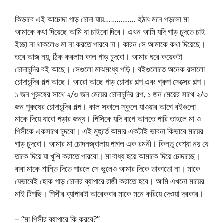
কিভাবে এই আচোদা গাড় চোদা যায়…………… হঠাৎ মনে পড়লো মা
আমাকে কথা দিয়েছে আমি যা চাইবো দিবে। এখন আমি যদি গাড় চুদতে চাই
ইচ্ছা না থাকলেও মা না করতে পারবে না। কারন সে আমাকে কথা দিয়েছে।
তবে আজ নয়, ঠিক করলাম কাল গাড় চুদবো। আমার ঘরে কয়েকটা
চোদাচুদির বই আছে। সেগুলো মাঝমধ্যে পড়ি। বইগুলোতে অনেক রসালো
চোদাচুদির গল্প আছে। আরো আছে গাড় চোদার গল্প এবং গ্রুপ সেক্সের গল্প।
১ জন পুরুষের সাথে ২/৩ জন মেয়ের চোদাচুদির গল্প, ১ জন মেয়ের সাথে ২/৩
জন পুরুষের চোদাচুদির গল্প। কাল সকালে স্কুলে যাওয়ার আগে বইগুলো
মাকে দিয়ে যাবো পড়ার জন্য। পিসিকে যদি বাগে আনতে পারি তাহলে মা ও
পিসীকে একসাথে চুদবো। এই মুহুর্তে আমার একটাই ভাবনা কিভাবে মায়ের
গাড় চুদবো। আমার মা চোদনজ্বালায় পাগল এক রমনী। কিন্তু বেশ্যা নয় যে
তাকে দিয়ে যা খুশি করাতে পারবো। মা বাধ্য হয়ে আমাকে দিয়ে চোদাচ্ছে।
বাবা মাকে শান্তি দিতে পারলে সে ভুলেও আমার দিকে তাকাতো না। মাকে
যেভাবেই হোক গাড় চোদার ব্যাপারে রাজী করাতে হবে। আমি এখনো মায়ের
মাই টিপছি। পিসীর ব্যাপারটা আরেকবার মাকে মনে করিয়ে দেওয়া দরকার।
– “মা পিসীর ব্যাপারে কি করবে?”