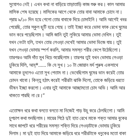
সুযোগও নেই। এখন কথা না বাড়িয়ে তাড়াতাড়ি কাজ শুরু কর। কাল আমার
মাসিক শেষ হয়েছে। মাসিকের আগে থেকে তোর বাবা আমাকে চোদে না।
প্রায় ৯/১০ দিন হয়ে গেলো তোর বাবাকে দিয়ে চোদাইনি। আমি আগেই খবর
পেয়েছি, তোর স্কুল ছুটি হয়ে গেছে। তাই ইচ্ছা করে ভোদা ফাক রেখে ঘুমের
ভান করে পড়েছিলাম। আমি জানি তুই লুকিয়ে আমার ভোদা দেখিস। তুই
যখন নেংটা হলি, তখন তোর লেওড়া দেখেই আমার ভোদা ভিজে যায়। তুই
যখন লেওড়া ভোদায় স্পর্শ করলি, আমার সমস্ত শরীর কেপে উঠেছিলো।
তারপরও আমি দাঁত মুখ খিচে শুয়েছিলাম। তারপর তুই যখন ভোদায় লেওড়া
ঢুকিয়ে দিলি, আহ্*…… কি যে সুখ। ১০ টা জোয়ান মর্দ পুরুষ একসাথে
আমাকে চুদলেও এতো সুখ পেতাম না। ভেবেছিলাম ঘুমের ভান করেই তোর
চোদন খাবো। কিন্তু হঠাৎ করেই শরীরটা ঝাকি দিলো, তোকে জড়িয়ে ধরতে
ভীষন ইচ্ছা করলো। এবার তুই আমাকে আচ্ছামতো চোদ অভি। আমি আর
থাকতে পারছি না রে।”
এতোক্ষন ধরে কথা বলতে বলতে মা নিজেই গাড় উচু করে ঠেলছিলো। আমি
চুপচাপ কথা শুনছিলাম। মায়ের পিঠে দুই হাত রেখে মাকে শক্ত আমার বুকের
সাথে জাপটে ধরে শরীরের সমস্ত শক্তি দিয়ে লেওড়াটাকে ভোদায় ঢুকিয়ে
দিলাম। মা দুই হাত দিয়ে আমাকে জড়িয়ে ধরে শরীরটাকে ধনুকের মতো বাকা