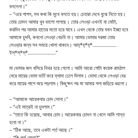
বললেনা।”
– “ওরে পাগল, সব কথা কি মুখে বলতে হয়। চেহারা দেখে বুঝে নিতে হয়।
তোর চোদন আমার খুব ভালো লাগছে। তোর লেওড়া এখনই যা মোটা,
কয়দিন পর আমার হাতের মতো হয়ে যাবে। এখন থেকে তোর যখন ইচ্ছা হবে
আমাকে চুদবি, কখনো লেওড়া খেচবি না। আমার ভোদার দরজা তোর
লেওড়ার জন্য সব সময়ে খোলা থাকবে। আহ্*হ্*হ্*………………
ইস্*স্*স্*…………………”
মা ভোদার জল খসিয়ে নিথর হয়ে গেলো। আমি আরো গোটা কয়েক রামঠাপ
মেরে মায়ের ভোদা ভর্তি করে ফ্যাদা ঢেলে দিলাম। ভোদা থেকে লেওড়া বের
করে মায়ের পাশে শুয়ে পড়লাম। কিছুক্ষন পর মা আমার গলা জড়িয়ে ধরলো।
– “আমাকে আরেকবার চোদ সোনা।”
– “এই মাত্রই না চুদলাম।”
– “তাতে কি হয়েছে, আবার চোদ। আরেকবার চোদন না খেলে আমি শান্ত
হবো না।”
– “ঠিক আছে, তবে একটা শর্ত আছে।”
– “কি শর্ত সোনা?”