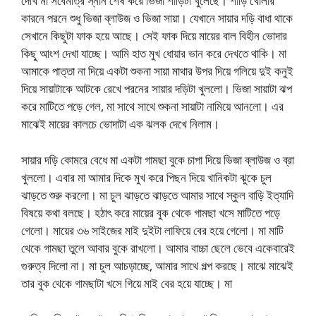
দেখি মা সবেমাত্র স্নান শেষ করে ভিজা শাড়িটা খুলেছে। শাড়ি খোলার
কারনে পরনে শুধু ভিজা ব্লাউজ ও ভিজা সায়া। যেখানে সায়ার দড়ি বাধা থাকে
সেখানে কিছুটা ফাক হয়ে আছে। সেই ফাক দিয়ে মায়ের বাল বিহীন ভোদার
কিছু আংশ দেখা যাচ্ছে। আমি হাত মুখ ধোয়ার ভান করে দেখতে থাকি। মা
আমাকে পাত্তা না দিয়ে একটা শুকনা সায়া মাথার উপর দিয়ে গলিয়ে দুই কনুই
দিয়ে সায়াটাকে আটকে রেখে পরনের সায়ার দড়িটা খুললো। ভিজা সায়াটা ঝপ
করে মাটিতে পড়ে গেল, মা সাথে সাথে শুকনা সায়াটা নামিয়ে আনলো। এর
মাঝেই মায়ের কালচে ভোদাটা এক ঝলক দেখে নিলাম।
সায়ার দড়ি কোমরে বেধে মা একটা গামছা বুকে চাপা দিয়ে ভিজা ব্লাউজ ও ব্রা
খুললো। এবার মা আমার দিকে মুখ করে পিছন দিয়ে খানিকটা ঝুকে চুল
ঝাড়তে শুরু করলো। মা চুল ঝাড়তে ঝাড়তে আমার সাথে স্কুল বাড়ি ইত্যাদি
বিষয়ে কথা বলছে। হঠাৎ করে মায়ের বুক থেকে গামছা খসে মাটিতে পড়ে
গেলো। মায়ের ৩৬ সাইজের মাই দুইটা লাফিয়ে বের হয়ে গেলো। মা মাটি
থেকে গামছা তুলে আবার বুকে রাখলো। আমার বাচ্চা ছেলে ভেবে একেবারেই
গুরুত্ব দিলো না। মা চুল আচড়াচ্ছে, আমার সাথে গল্প করছে। মাঝে মাঝেই
তার বুক থেকে গামছাটা খসে গিয়ে মাই বের হয়ে যাচ্ছে। মা