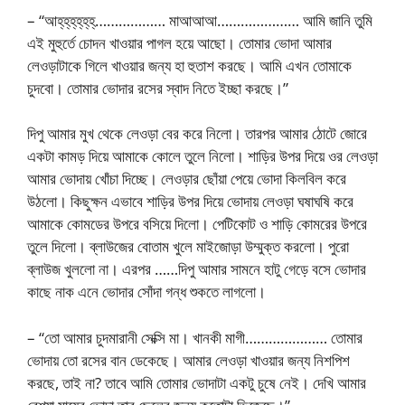
– “আহ্‌হ্‌হ্‌হ্‌হ্‌হ্‌……………… মাআআআ………………… আমি জানি তুমি
এই মুহুর্তে চোদন খাওয়ার পাগল হয়ে আছো। তোমার ভোদা আমার
লেওড়াটাকে গিলে খাওয়ার জন্য হা হুতাশ করছে। আমি এখন তোমাকে
চুদবো। তোমার ভোদার রসের স্বাদ নিতে ইচ্ছা করছে।”
দিপু আমার মুখ থেকে লেওড়া বের করে নিলো। তারপর আমার ঠোটে জোরে
একটা কামড় দিয়ে আমাকে কোলে তুলে নিলো। শাড়ির উপর দিয়ে ওর লেওড়া
আমার ভোদায় খোঁচা দিচ্ছে। লেওড়ার ছোঁয়া পেয়ে ভোদা কিলবিল করে
উঠলো। কিছুক্ষন এভাবে শাড়ির উপর দিয়ে ভোদায় লেওড়া ঘষাঘষি করে
আমাকে কোমডের উপরে বসিয়ে দিলো। পেটিকোট ও শাড়ি কোমরের উপরে
তুলে দিলো। ব্লাউজের বোতাম খুলে মাইজোড়া উম্মুক্ত করলো। পুরো
ব্লাউজ খুললো না। এরপর ……দিপু আমার সামনে হাটু গেড়ে বসে ভোদার
কাছে নাক এনে ভোদার সোঁদা গন্ধ শুকতে লাগলো।
– “তো আমার চুদমারানী সেক্সি মা। খানকী মাগী………………… তোমার
ভোদায় তো রসের বান ডেকেছে। আমার লেওড়া খাওয়ার জন্য নিশপিশ
করছে, তাই না? তাবে আমি তোমার ভোদাটা একটু চুষে নেই। দেখি আমার