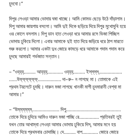
চুদবো।”
দিপুর লেওড়া আমার ভোদায় ঘষা খাচ্ছে। আমি কোমড ছেড়ে উঠে দাঁড়ালাম।
দিপু আমার জায়গায় বসলো। আমি দুই দিকে ছড়িয়ে দিয়ে দিপুর মুখোমুখি হয়ে
ওর কোলে বসলাম। দিপু ডান হাত লেওড়া ধরে আমার রসে ভিজা পিচ্ছিল
ভোদায় ঢুকিয়ে দিলো। এবার আমাকে দুই হাত দিয়ে জড়িয়ে ধরে ঠাপ মারতে
শুরু করলো। আমার একটা দুধ জোরে কামড়ে ধরে আমাকে গদাম গদাম করে
চুদছে আমারই গর্ভজাত সন্তান।
– “ওহ্‌হ্‌হ্‌……… আহ্‌হ্‌হ্‌………… ওহ্‌হ্‌হ্‌……… ইস্‌স্‌স্‌স্‌………………
……উফ্‌ফ্‌ফ্‌ফ্‌ফ্‌ফ্‌……………… দা–রু– ন লাগছে মা। তোমাকে এই
প্রথম টয়লেটে চুদছি। দারুন মজা লাগছে খানকী মাগী চুদমারানী বেশ্যা মা
আমার।”
– “উম্‌ম্‌ম্‌ম্‌ম্‌ম্‌………………… দিপু……………………………………
তোকে দিয়ে চুদিয়ে আমিও দারুন মজা পাচ্ছি রে…………… প্রতিবরই তুই
যখন তোর আখাম্বা লেওড়া আমার ভোদায় ঢুকিয়ে দিস্‌, আমার মনে হয়
তোকে দিয়ে প্রথমবার চোদাচ্ছি। দে……… বাপ………… জোরে জোরে