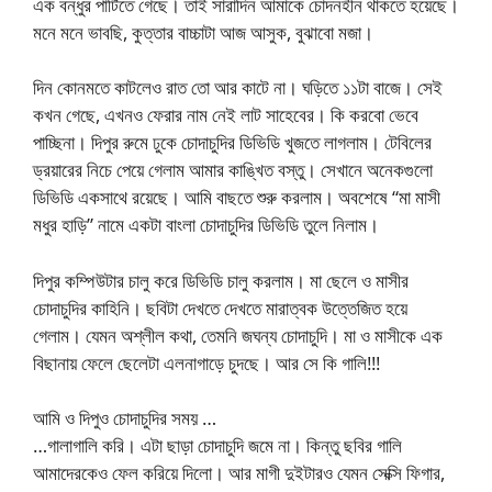
এক বন্ধুর পার্টিতে গেছে। তাই সারাদিন আমাকে চোদনহীন থাকতে হয়েছে।
মনে মনে ভাবছি, কুত্তার বাচ্চাটা আজ আসুক, বুঝাবো মজা।
দিন কোনমতে কাটলেও রাত তো আর কাটে না। ঘড়িতে ১১টা বাজে। সেই
কখন গেছে, এখনও ফেরার নাম নেই লাট সাহেবের। কি করবো ভেবে
পাচ্ছিনা। দিপুর রুমে ঢুকে চোদাচুদির ডিভিডি খুজতে লাগলাম। টেবিলের
ড্রয়ারের নিচে পেয়ে গেলাম আমার কাঙ্খিত বস্তু। সেখানে অনেকগুলো
ডিভিডি একসাথে রয়েছে। আমি বাছতে শুরু করলাম। অবশেষে “মা মাসী
মধুর হাড়ি” নামে একটা বাংলা চোদাচুদির ডিভিডি তুলে নিলাম।
দিপুর কম্পিউটার চালু করে ডিভিডি চালু করলাম। মা ছেলে ও মাসীর
চোদাচুদির কাহিনি। ছবিটা দেখতে দেখতে মারাত্বক উত্তেজিত হয়ে
গেলাম। যেমন অশ্লীল কথা, তেমনি জঘন্য চোদাচুদি। মা ও মাসীকে এক
বিছানায় ফেলে ছেলেটা এলনাগাড়ে চুদছে। আর সে কি গালি!!!
আমি ও দিপুও চোদাচুদির সময় …
…গালাগালি করি। এটা ছাড়া চোদাচুদি জমে না। কিন্তু ছবির গালি
আমাদেরকেও ফেল করিয়ে দিলো। আর মাগী দুইটারও যেমন সেক্সি ফিগার,