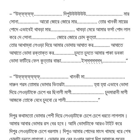
– “উফ্‌ফ্‌ফ্‌ফ্‌ফ্‌………………… দিপুউউউউউউ……………………… মার
সোনা…………… আরো জোরে জোরে মার…………… তোর খানকী মায়ের
পোদে এভাবেই থাবড়া মার……………… থাবড়া মেরে আমার ফর্সা পোদ লাল
করে দে সোনা……………… জোরে জোরে চোদ কুত্তা…………………
তোর আখাম্বা লেওড়া দিয়ে আমার ভোদায় আঘাত কর………… আঘাতে
আঘাতে ভোদা রক্তাক্ত কর……………চুদতে চুদতে আমার পাকা ডবকা
ভোদা ফাটিয়ে ফেল কুত্তার বাচ্চা……………ইস্‌স্‌স্‌স্‌স্‌স্‌স্‌………………”
– “উফ্‌ফ্‌ফ্‌ফ্‌ফ্‌ফ্‌ফ্‌………………… খানকী মা…………………………
দারুন গরম তোমার ভোদার ভিতরটা………………… হ্যা হ্যা এভাবে ভোদা
দিয়ে লেওড়াটাকে চেপে ধর ছিনালী মাগী…………………… চুদমারানী মাগী
আজকে তোকে বেধে চুদবো রে শালী……………………”
দিপুর কথামতো ভোদার পেশী দিয়ে লেওড়াটাকে চেপে চেপে ধরতে লাগলাম।
আমার আবার ভোদার রস বের হবে। আমি ভোদাটাকে আরও টাইট করে
দিপুর লেওড়াটাকে চেপে ধরলাম। দিপুও আমার পোদের মাংস খামছে ধরে শেষ
চোদাটা চুদতে লাগলো। ভোদার রস বের হওয়ার আগে দিপু আমাকে শুন্যে