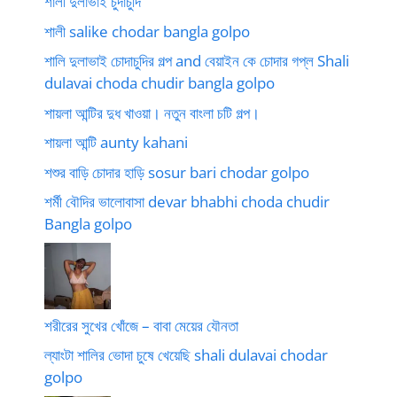
শালী দুলাভাই চুদাচুদি
শালী salike chodar bangla golpo
শালি দুলাভাই চোদাচুদির গল্প and বেয়াইন কে চোদার গপ্ল Shali
dulavai choda chudir bangla golpo
শায়লা আন্টির দুধ খাওয়া। নতুন বাংলা চটি গল্প।
শায়লা আন্টি aunty kahani
শশুর বাড়ি চোদার হাড়ি sosur bari chodar golpo
শর্মী বৌদির ভালোবাসা devar bhabhi choda chudir
Bangla golpo
শরীরের সুখের খোঁজে – বাবা মেয়ের যৌনতা
ল্যাংটা শালির ভোদা চুষে খেয়েছি shali dulavai chodar
golpo