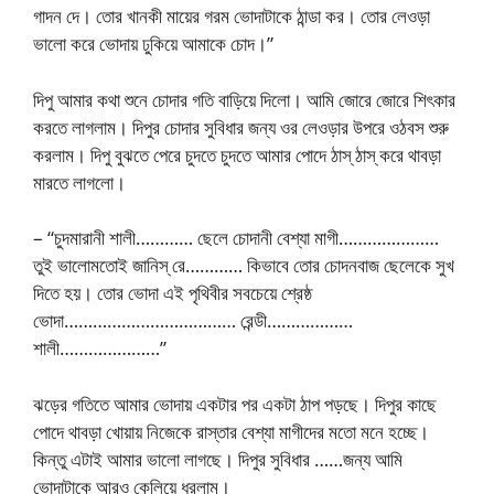
গাদন দে। তোর খানকী মায়ের গরম ভোদাটাকে ঠান্ডা কর। তোর লেওড়া
ভালো করে ভোদায় ঢুকিয়ে আমাকে চোদ।”
দিপু আমার কথা শুনে চোদার গতি বাড়িয়ে দিলো। আমি জোরে জোরে শিৎকার
করতে লাগলাম। দিপুর চোদার সুবিধার জন্য ওর লেওড়ার উপরে ওঠবস শুরু
করলাম। দিপু বুঝতে পেরে চুদতে চুদতে আমার পোদে ঠাস্‌ ঠাস্‌ করে থাবড়া
মারতে লাগলো।
– “চুদমারানী শালী………… ছেলে চোদানী বেশ্যা মাগী…………………
তুই ভালোমতোই জানিস্‌ রে………… কিভাবে তোর চোদনবাজ ছেলেকে সুখ
দিতে হয়। তোর ভোদা এই পৃথিবীর সবচেয়ে শ্রেষ্ঠ
ভোদা……………………………… রেন্ডী………………
শালী…………………”
ঝড়ের গতিতে আমার ভোদায় একটার পর একটা ঠাপ পড়ছে। দিপুর কাছে
পোদে থাবড়া খোয়ায় নিজেকে রাস্তার বেশ্যা মাগীদের মতো মনে হচ্ছে।
কিন্তু এটাই আমার ভালো লাগছে। দিপুর সুবিধার ……জন্য আমি
ভোদাটাকে আরও কেলিয়ে ধরলাম।