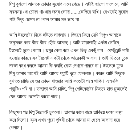
দিপু বুঝলো আমাকে চোদার সুযোগ এসে গেছে। এটাই ভালো লাগে যে, আমি
সবসময় ওর চোদন খাওয়ার জন্য ভোদা ……কেলিয়ে রাখি। যেখানেই সুযোগ
পাই দিপুর চোদন না খেলে আমার মন ভরে না।
আমি টয়লেটের দিকে হাঁটতে লাগলাম। পিছনে ফিরে দেখি দিপুও আমাকে
অনুসরন করে ধীরে ধীরে হেঁটে আসছে। আমি তাড়াতাড়ি একটা লেডিস্‌
টয়লেটে ঢুকে গেলাম। দুপুর বেলা বলে এখন ভিড় একটু কম। রেস্টুরেন্ট দামী
হওয়ার কারনে সব টয়লেট একটা থেকে আরেকটা আলাদা। তাই ভিতরে ঢুকে
দরজা বন্ধ করলে আমরা কি করছি কেউ দেখতে পারবে না। টয়লেটে ঢুকে
দিপু আসার আগেই আমি আমার প্যান্টি খুলে ফেললাম। কারন আমি দিপুকে
বুঝাতে চাচ্ছি যে ওর চোদন খাওয়ার আমি কতোটা গরম থাকি। এমনকি
প্যান্টিও পরি না। তাছাড়া আমি চাচ্ছি, দিপু পেটিকোটের ভিতরে হাত ঢুকালেই
যেন আমার ভোদাটা ধরতে পারে।
কিছুক্ষন পর দিপু টয়লেটে ঢুকলো। তারপর ডানে বামে তাকিয়ে দরজা বন্ধ
করে দিলো। ব্যস এখন পুরো পৃথিবী থেকে আমরা মা ছেলে আলাদা হয়ে
গেলাম।