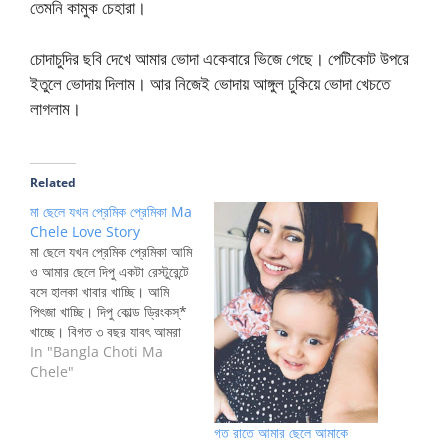
তেমনি কামুক চেহারা।
চোদাচুদির ছবি দেখে আমার ভোদা একেবারে ভিজে গেছে। পেটিকোট উপরে
ইতুলে ভোদায় দিলাম। আর নিজেই ভোদায় আঙ্গুল ঢুকিয়ে ভোদা খেচতে
লাগলাম।
Related
মা ছেলে যখন প্রেমিক প্রেমিকা Ma
Chele Love Story
মা ছেলে যখন প্রেমিক প্রেমিকা আমি
ও আমার ছেলে দিপু একটা রেস্টুরেন্টে
বসে হালকা খাবার খাচ্ছি। আমি
পিৎজা খাচ্ছি। দিপু কোল্ড ড্রিংকস্*
খাচ্ছে। বিগত ৩ বছর যাবৎ আমরা
দুইজন প্রতিনিয়ত চোদাচুদি করছি।
In "Bangla Choti Ma
সেজন্য আমাদের দুইজনের সম্পর্ক
Chele"
এখন আর মা ছেলের মধ্যে সীমাবদ্ধ
নেই। সেই সম্পর্ক এখন প্রেমিক
প্রেমিকায় রূপান্তরিত হয়ে গেছে।…
গত রাতে আমার ছেলে আমাকে