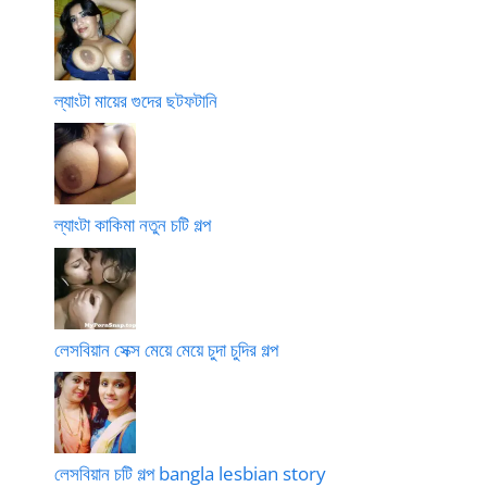
ল্যাংটা মায়ের গুদের ছটফটানি
ল্যাংটা কাকিমা নতুন চটি গল্প
লেসবিয়ান সেক্স মেয়ে মেয়ে চুদা চুদির গল্প
লেসবিয়ান চটি গল্প bangla lesbian story