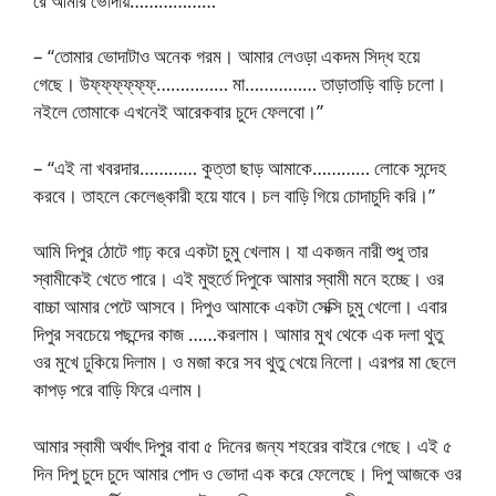
রে আমার ভোদায়………………”
– “তোমার ভোদাটাও অনেক গরম। আমার লেওড়া একদম সিদ্ধ হয়ে
গেছে। উফ্‌ফ্‌ফ্‌ফ্‌ফ্‌ফ্‌…………… মা…………… তাড়াতাড়ি বাড়ি চলো।
নইলে তোমাকে এখনেই আরেকবার চুদে ফেলবো।”
– “এই না খবরদার………… কুত্তা ছাড় আমাকে………… লোকে সন্দেহ
করবে। তাহলে কেলেঙ্কারী হয়ে যাবে। চল বাড়ি গিয়ে চোদাচুদি করি।”
আমি দিপুর ঠোটে গাঢ় করে একটা চুমু খেলাম। যা একজন নারী শুধু তার
স্বামীকেই খেতে পারে। এই মুহুর্তে দিপুকে আমার স্বামী মনে হচ্ছে। ওর
বাচ্চা আমার পেটে আসবে। দিপুও আমাকে একটা সেক্সি চুমু খেলো। এবার
দিপুর সবচেয়ে পছন্দের কাজ ……করলাম। আমার মুখ থেকে এক দলা থুতু
ওর মুখে ঢুকিয়ে দিলাম। ও মজা করে সব থুতু খেয়ে নিলো। এরপর মা ছেলে
কাপড় পরে বাড়ি ফিরে এলাম।
আমার স্বামী অর্থাৎ দিপুর বাবা ৫ দিনের জন্য শহরের বাইরে গেছে। এই ৫
দিন দিপু চুদে চুদে আমার পোদ ও ভোদা এক করে ফেলেছে। দিপু আজকে ওর