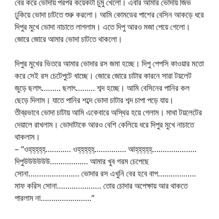
বের করে ভোদায় পরপর কয়েকটা চুমু খেলো। এবার আমার ভোদায় জিভ
ঢুকিয়ে ভোদা চাটতে শুরু করলো। আমি কোমডের পাশের বেসিন আকড়ে ধরে
দিপুর মুখে ভোদা নাচাতে লাগলাম। এতে দিপু আরও মজা পেয়ে গেলো।
জোরে জোরে আমার ভোদা চাটতে থাকলো।
দিপুর মুখের ভিতরে আমার ভোদার রস জমা হচ্ছে। দিপু পেপসি কাওয়ার মতো
করে সেই রস চেটেপুটে খাচ্ছে। জোরে জোরে চাটার কারনে সারা টয়লেট
জুড়ে ছলাৎ……… ছলাৎ……… শব্দ হচ্ছে। আমি বেসিনের পানির কল
ছেড়ে দিলাম। যাতে পানির শব্দে ভোদা চাটার শব্দ চাপা পড়ে যায়।
তীব্রভাবে ভোদা চাটায় আমি একেবারে অস্থির হয়ে গেলাম। মাথা টয়লেটের
দেয়ালে রাখলাম। ভোদাটাকে আরও বেশি কেলিয়ে ধরে দিপুর মুখে নাচাতে
থাকলাম।
– “ওহ্‌হ্‌হ্‌হ্‌হ্‌………… ওহ্‌হ্‌হ্‌হ্‌হ্‌…………… আহ্‌হ্‌হ্‌হ্‌হ্‌…………………
দিপুউউউউউউ……………… আমার খুব গরম চেপেছে
সোনা…………………… ভোদার রস এখুনি বের হবে বাপ………………
মাফ করিস সোনা………………… তোর চোদার অপেক্ষায় আর থাকতে
পারলাম না……………………”