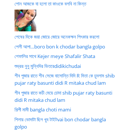
শোন আজকে যা হলো তা কাওকে বলবি না কিন্ত
শেষের দিকে জয়া জোরে জোরে অনেকক্ষন শিৎকার করলো
শেলী আপা…boro bon k chodar bangla golpo
শেফালির সাথে Kejer meye Shafalir Shata
শুভ্রর নুনু মুন্নিদির ভিতরেdidikichudai
শীব পুজার রাতে শীব সেজে বাসোন্তি দিদি R মিতা কে চুদলাম shib
pujar raty basunti didi R mitaka chud lam
শীব পুজার রাতে কচী মেয়ে চোদা shib pujar raty basunti
didi R mitaka chud lam
শিল্পী মামী bangla choti mami
শিলার ভোদাটা ছিল খুব টাইটvai bon chodar bangla
golpo