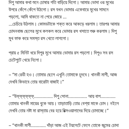
দিপু আমার কথা শুনে চোষার গতি বাড়িয়ে দিলো। আমার ভোদা ওর মুখের
উপরে কেঁপে কেঁপে উঠলো। রস যখন ভোদার একেবারে মুখের সামনে
পড়লো, আমি থাকতে না পেরে জোরে …
…চেচিয়ে উঠলাম। কোমডটাকে শক্ত করে আকড়ে ধরলাম। তারপর আমার
চোদনবাজ ছেলের মুখে কলকল করে ভোদার রস খসাতে শুরু করলাম। দিপু
মুখ ফাক করে সমস্ত রস খেতে লাগলো।
প্রায় ৫ মিনিট ধরে দিপুর মুখে আমার ভোদার রস পড়লো। দিপুও সব রস
চেটেপুটে খেয়ে নিলো।
– “মা রেডী হও। তোমার ছেলে এখুনি তোমাকে চুদবে। খানকী মাগী, আজ
দেখবি কিভাবে তোর বারোটা বাজাই।”
– “উফ্‌ফ্‌ফ্‌ফ্‌ফ্‌ফ্‌…………… দিপু সোনা…………… আয় বাপ…………
তোমার খানকী মায়ের বুকে আয়। তাড়াতাড়ি তোর বেশ্যা মাকে চোদ। নইলে
দেখবি তোর নষ্টা মা রাস্তায় বের হয়ে রিক্সওয়ালাদের দিয়ে চোদাচ্ছে।”
– “খানকী মাগী………… দাঁড়া আজ এই টয়লেটে ফেলে তোকে জন্মের চোদা