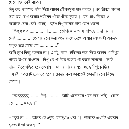
ছেলে হিসাবেই থাকি।
দিপু তার গ্লাসের ফাঁক দিয়ে আমার যৌবনসুধা পান করছে। ওর তীব্রা লালসা
ভরা দুই চোখ আমার শরীরের খাঁজে খাঁজে ঘুরছে। যেন চোখ দিয়েই ও
আমাকে চেটে চেটে খাচ্ছে। হঠাৎ দিপু আমার হাত চেপে ধরলো।
– “উফ্‌ফ্‌ফ্‌ফ্‌………… মা……… তোমাকে আজ যা লাগছে!!! দা–রু–ন
সেক্সি………… তোমার রসে ভরা গতর দেখে দেখে আমার লেওড়াটা একদম
শক্ত হয়ে গেছে গো……………”
আমি মুখে কিছু বললাম না। একটু হেসে টেবিলের তলা দিয়ে আমার পা দিপুর
পায়ের উপরে রাখলাম। দিপু ওর পা দিয়ে আমার পা ঘষতে লাগলো। আমি
দারুন উত্তেজিত হয়ে গেলাম। আমার বারবার মনে হচ্ছে দিপুকে দিয়ে
এখনই একচোট চোদাতে হবে। চোদার কথা ভাবতেই ভোদাটা রসে ভিজে
গেলো।
– “আহ্‌হ্‌হ্‌হ্‌হ্‌……… দিপু………… আমি একেবারে গরম হয়ে গেছি। ভোদা
রসে ……করছে।”
– “হ্যা মা…… আমার লেওড়ার অবস্থাও খারাপ। তোমাকে এখনই একবার
চুদতে ইচ্ছা করছে।”