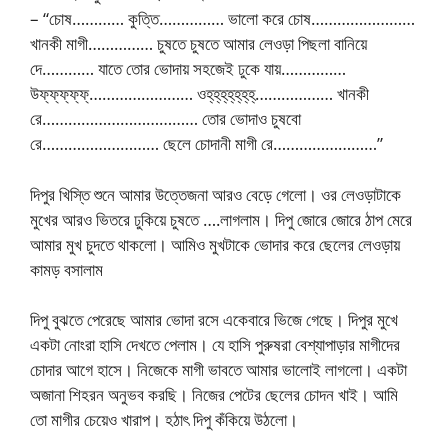
– “চোষ………… কুত্তি…………… ভালো করে চোষ……………………
খানকী মাগী…………… চুষতে চুষতে আমার লেওড়া পিছলা বানিয়ে
দে………… যাতে তোর ভোদায় সহজেই ঢুকে যায়……………
উফ্‌ফ্‌ফ্‌ফ্‌ফ্‌…………………… ওহ্‌হ্‌হ্‌হ্‌হ্‌হ্‌হ্‌……………… খানকী
রে……………………………… তোর ভোদাও চুষবো
রে……………………… ছেলে চোদানী মাগী রে……………………”
দিপুর খিস্তি শুনে আমার উত্তেজনা আরও বেড়ে গেলো। ওর লেওড়াটাকে
মুখের আরও ভিতরে ঢুকিয়ে চুষতে ….লাগলাম। দিপু জোরে জোরে ঠাপ মেরে
আমার মুখ চুদতে থাকলো। আমিও মুখটাকে ভোদার করে ছেলের লেওড়ায়
কামড় বসালাম
দিপু বুঝতে পেরেছে আমার ভোদা রসে একেবারে ভিজে গেছে। দিপুর মুখে
একটা নোংরা হাসি দেখতে পেলাম। যে হাসি পুরুষরা বেশ্যাপাড়ার মাগীদের
চোদার আগে হাসে। নিজেকে মাগী ভাবতে আমার ভালোই লাগলো। একটা
অজানা শিহরন অনুভব করছি। নিজের পেটের ছেলের চোদন খাই। আমি
তো মাগীর চেয়েও খারাপ। হঠাৎ দিপু কঁকিয়ে উঠলো।