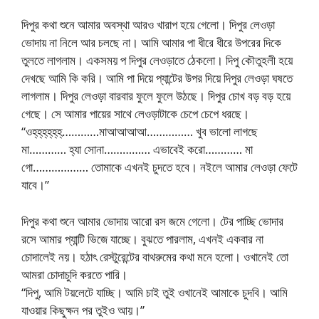
দিপুর কথা শুনে আমার অবস্থা আরও খারাপ হয়ে গেলো। দিপুর লেওড়া
ভোদায় না নিলে আর চলছে না। আমি আমার পা ধীরে ধীরে উপরের দিকে
তুলতে লাগলাম। একসময় প দিপুর লেওড়াতে ঠেকলো। দিপু কৌতুহলী হয়ে
দেখছে আমি কি করি। আমি পা দিয়ে প্যান্টের উপর দিয়ে দিপুর লেওড়া ঘষতে
লাগলাম। দিপুর লেওড়া বারবার ফুলে ফুলে উঠছে। দিপুর চোখ বড় বড় হয়ে
গেছে। সে আমার পায়ের সাথে লেওড়াটাকে চেপে চেপে ধরছে।
“ওহ্‌হ্‌হ্‌হ্‌হ্‌হ্‌…………মাআআআআ…………… খুব ভালো লাগছে
মা………… হ্যা সোনা…………… এভাবেই করো………… মা
গো……………… তোমাকে এখনই চুদতে হবে। নইলে আমার লেওড়া ফেটে
যাবে।”
দিপুর কথা শুনে আমার ভোদায় আরো রস জমে গেলো। টের পাচ্ছি ভোদার
রসে আমার প্যান্টি ভিজে যাচ্ছে। বুঝতে পারলাম, এখনই একবার না
চোদালেই নয়। হঠাৎ রেস্টুরেন্টের বাথরুমের কথা মনে হলো। ওখানেই তো
আমরা চোদাচুদি করতে পারি।
“দিপু, আমি টয়লেটে যাচ্ছি। আমি চাই তুই ওখানেই আমাকে চুদবি। আমি
যাওয়ার কিছুক্ষন পর তুইও আয়।”