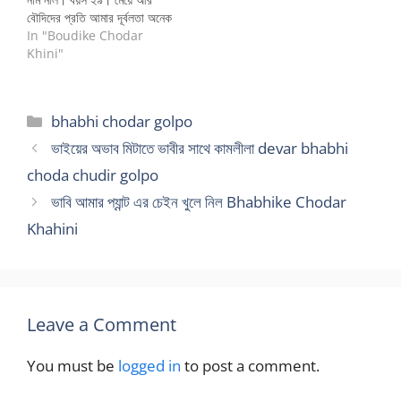
বৌদিদের প্রতি আমার দূর্বলতা অনেক
আগের থেকেই ছিল। ছোটবেলা
In "Boudike Chodar
থেকেই হয় লেখাপড়ার সময় আথবা
Khini"
অন্য কোনভাবে অনেক দিদি,
বৌদিদের সাথে পরিচয় হয়েছে।
আমার কাছে সবচাইতে ভাললাগে
Categories
bhabhi chodar golpo
মেয়েদের গায়ের গন্ধটা। ওদের শরীর
থেকে আলাদা একটা গন্ধ পাই…
ভাইয়ের অভাব মিটাতে ভাবীর সাথে কামলীলা devar bhabhi
choda chudir golpo
ভাবি আমার প্যান্ট এর চেইন খুলে নিল Bhabhike Chodar
Khahini
Leave a Comment
You must be
logged in
to post a comment.