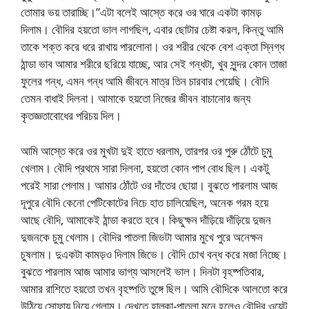
তোমার ভয় তারাচ্ছি।”এটা বলেই আস্তে করে ওর ঘারে একটা কামড়
দিলাম। বৌদির হয়তো ভাল লাগছিল, এবার ছোটার চেষ্টা করল, কিন্তু আমি
তাকে শক্ত করে ধরে রাখায় পারলোনা। ওর শরীর থেকে বেশ এক্তা স্নিগ্ধ
ঠান্ডা ভাব আমার শরীরে ছরিয়ে যাচ্ছে, আর সেই গন্ধটা, খুব সুন্দর কোন তাজা
ফুলের গন্ধ, এমন গন্ধ আমি জীবনে মাত্র তিন চারবার পেয়েছি। বৌদি
তেমন বাধাই দিলনা। আমাকে হয়তো নিজের জীবন বাচানোর জন্য
কৃতজ্ঞতাবোধের পরিচয় দিল।
আমি আস্তে করে ওর মুখটা দুই হাতে ধরলাম, তারপর ওর পুরু ঠোঁটে চুমু
খেলাম। বৌদি প্রথমে সারা দিলনা, হয়তো কোন পাপ বোধ ছিল। একটু
পরেই সারা পেলাম। আমার ঠোঁটে ওর দাঁতের ছোয়া। বুঝতে পারলাম আজ
দূপুরে বৌদি কেনো পেটিকোটের নিচে হাত চালিয়েছিল, অনেক গরম হয়ে
আছে বৌদি, আমাকেই ঠান্ডা করতে হবে। কিছুক্ষন দাঁড়িয়ে দাঁড়িয়ে দুজন
দুজনকে চুমু খেলাম। বৌদির পাতলা জিভটা আমার মুখে পুরে অনেক্ষন
চুষলাম। দুএকটা কামড়ও দিলাম জিভে। বৌদি চোখ বন্ধ করে মজা নিচ্ছে।
বুঝতে পারলাম আজ আমার ভাগ্য আসলেই ভাল। দিনটা বৃহষ্পতিবার,
আমার রাশিতে হয়তো তখন বৃহষ্পতি তুঙ্গে ছিল। আমি বৌদিকে আলতো করে
উঠিয়ে সোফায় নিয়ে গেলাম। দেখতে হাল্কা-পাতলা মনে হলেও বৌদির ওয়েট