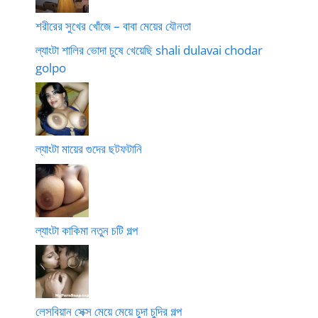
শরীরের সুখের খোঁজে – বাবা মেয়ের যৌনতা
ল্যাংটা শালির ভোদা চুষে খেয়েছি shali dulavai chodar
golpo
ল্যাংটা মায়ের গুদের ছটফটানি
ল্যাংটা কাকিমা নতুন চটি গল্প
লেসবিয়ান সেক্স মেয়ে মেয়ে চুদা চুদির গল্প