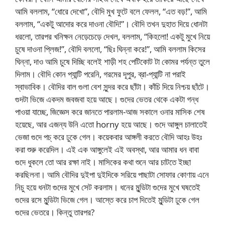
আমি বললাম, “ধোরে দেখো”, বৌদি মুখ ফুটে বলে ফেলল, “এত বড়!”, আমি
বললাম, “একটু আদোর করে দাওনা বৌদি!”। বৌদি তখন দুহাত দিয়ে ধোনটা
ধরলো, তারপর খনিক্ষন নেড়েচেড়ে দেখল, বললাম, “কিহলো! একটু মুখে নিয়ে
চুষে দাওনা প্লিজ!”, বৌদি বললো, “ছিঃ ঘিন্না করে!”, আমি বললাম কিসের
ঘিন্না, দাও আমি চুষে দিচ্ছি বলেই শাড়ী শহ পেটিকোট টা কোমর পর্যন্ত তুলে
দিলাম। বৌদি কোন প্যান্টি পরেনি, গরমের দূপুর, ব্রা-প্যান্টি না পরাই
স্বাভাবিক। বৌদির বাল গুলা বেশ সুন্দর করে ছাঁটা। কাঁচি দিয়ে নিশ্চয় ছাঁটে।
গুদটা ভিজে একদম জবজবা হয়ে আছে। গুদের ভেতর থেকে একটা গন্ধ
পাওয়া যাচ্ছে, জিজ্ঞেস করে জানতে পারলাম-আজ সকালে ওনার মাসিক শেষ
হয়েছে, আর এজন্য উনি এতো horny হয়ে আছে। গুদে আঙ্গুল চালাতেই
ভেজা গুদে পচ্ করে ঢুকে গেল। কয়েকবার আঙ্গলী করতে বৌদি আহঃ উহঃ
করা শুরু করেদিল। এই এক আঙ্গুলেই এই অবস্থা, আর আমার ধন বাবা
গুদে ধুকলে তো আর রক্ষা নাই। মাসিকের কথা শুনে আর চাটতে ইচ্ছা
করছিলনা। আমি বৌদির দুইপা দুইদিকে সরিয়ে পাছাটা সোফার কোণায় এনে
নিচু হয়ে ধনটা গুদের মুখে সেট করলাম। ধনের মুন্ডিটা গুদের মুখে ঘষতেই
গুদের রসে মুন্ডিটা ভিজে গেল। আস্তে করে চাপ দিতেই মুন্ডিটা ঢুকে গেল
গুদের ভেতরে। কিন্তু তারপর?