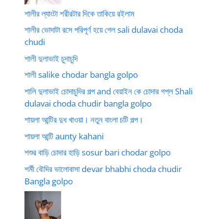
শালীর ল্যাংটা শরীরটার দিকে তাকিয়ে রইলাম
শালীর ভোদাটা রসে পরিপূর্ণ হয়ে গেল sali dulavai choda
chudi
শালী দুলাভাই চুদাচুদি
শালী salike chodar bangla golpo
শালি দুলাভাই চোদাচুদির গল্প and বেয়াইন কে চোদার গপ্ল Shali
dulavai choda chudir bangla golpo
শায়লা আন্টির দুধ খাওয়া। নতুন বাংলা চটি গল্প।
শায়লা আন্টি aunty kahani
শশুর বাড়ি চোদার হাড়ি sosur bari chodar golpo
শর্মী বৌদির ভালোবাসা devar bhabhi choda chudir
Bangla golpo