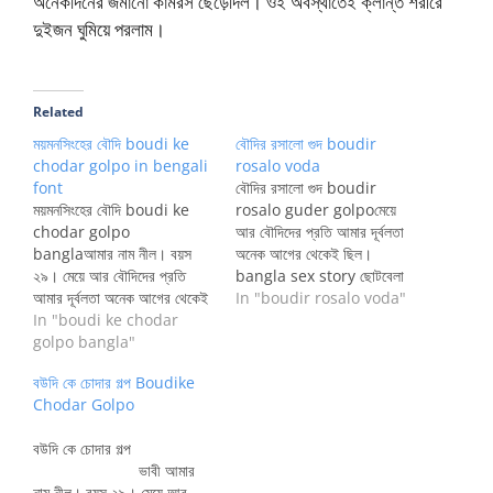
অনেকদিনের জমানো কামরস ছেড়েদিল। ওই অবস্থাতেই ক্লান্ত শরীরে
দুইজন ঘুমিয়ে পরলাম।
Related
ময়মনসিংহের বৌদি boudi ke
বৌদির রসালো গুদ boudir
chodar golpo in bengali
rosalo voda
font
বৌদির রসালো গুদ boudir
ময়মনসিংহের বৌদি boudi ke
rosalo guder golpoমেয়ে
chodar golpo
আর বৌদিদের প্রতি আমার দূর্বলতা
banglaআমার নাম নীল। বয়স
অনেক আগের থেকেই ছিল।
২৯। মেয়ে আর বৌদিদের প্রতি
bangla sex story ছোটবেলা
আমার দূর্বলতা অনেক আগের থেকেই
থেকেই হয় লেখাপড়ার সময় আথবা
In "boudir rosalo voda"
ছিল। ছোটবেলা থেকেই হয়
In "boudi ke chodar
অন্য কোনভাবে অনেক দিদি,
লেখাপড়ার সময় আথবা অন্য
golpo bangla"
বৌদিদের সাথে পরিচয় হয়েছে।
কোনভাবে অনেক দিদি, বৌদিদের
আমার কাছে সবচাইতে ভাললাগে
বউদি কে চোদার গল্প Boudike
সাথে পরিচয় হয়েছে। আমার কাছে
মেয়েদের গায়ের গন্ধটা।ওদের শরীর
Chodar Golpo
সবচাইতে ভাললাগে মেয়েদের গায়ের
থেকে আলাদা একটা গন্ধ পাই যা
গন্ধটা। ওদের শরীর থেকে আলাদা
সচরাচর অন্য কোন মেয়েদের…
বউদি কে চোদার গল্প
একটা গন্ধ পাই যা সচরাচর…
ভাবী আমার
নাম নীল। বয়স ২৯। মেয়ে আর