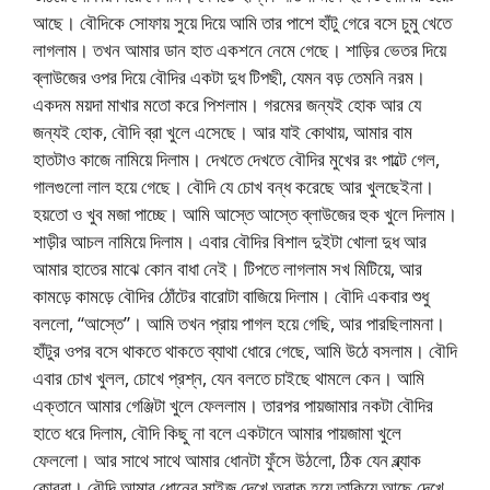
আছে। বৌদিকে সোফায় সুয়ে দিয়ে আমি তার পাশে হাঁটু গেরে বসে চুমু খেতে
লাগলাম। তখন আমার ডান হাত একশনে নেমে গেছে। শাড়ির ভেতর দিয়ে
ব্লাউজের ওপর দিয়ে বৌদির একটা দুধ টিপছী, যেমন বড় তেমনি নরম।
একদম ময়দা মাখার মতো করে পিশলাম। গরমের জন্যই হোক আর যে
জন্যই হোক, বৌদি ব্রা খুলে এসেছে। আর যাই কোথায়, আমার বাম
হাতটাও কাজে নামিয়ে দিলাম। দেখতে দেখতে বৌদির মুখের রং পাল্টে গেল,
গালগুলো লাল হয়ে গেছে। বৌদি যে চোখ বন্ধ করেছে আর খুলছেইনা।
হয়তো ও খুব মজা পাচ্ছে। আমি আস্তে আস্তে ব্লাউজের হুক খুলে দিলাম।
শাড়ীর আচল নামিয়ে দিলাম। এবার বৌদির বিশাল দুইটা খোলা দুধ আর
আমার হাতের মাঝে কোন বাধা নেই। টিপতে লাগলাম সখ মিটিয়ে, আর
কামড়ে কামড়ে বৌদির ঠোঁটের বারোটা বাজিয়ে দিলাম। বৌদি একবার শুধু
বললো, “আস্তে”। আমি তখন প্রায় পাগল হয়ে গেছি, আর পারছিলামনা।
হাঁটুর ওপর বসে থাকতে থাকতে ব্যাথা ধোরে গেছে, আমি উঠে বসলাম। বৌদি
এবার চোখ খুলল, চোখে প্রশ্ন, যেন বলতে চাইছে থামলে কেন। আমি
এক্তানে আমার গেঞ্জিটা খুলে ফেললাম। তারপর পায়জামার নকটা বৌদির
হাতে ধরে দিলাম, বৌদি কিছু না বলে একটানে আমার পায়জামা খুলে
ফেললো। আর সাথে সাথে আমার ধোনটা ফুঁসে উঠলো, ঠিক যেন ব্ল্যাক
কোবরা। বৌদি আমার ধোনের সাইজ দেখে অবাক হয়ে তাকিয়ে আছে দেখে