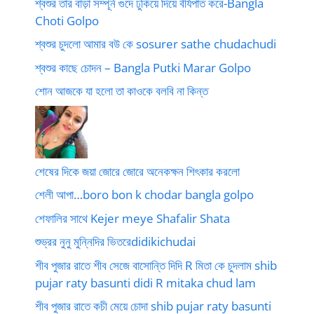
শ্বশুর তার বাড়া সম্পূর্ন গুদে ঢুকিয়ে দিয়ে বীর্যপাত করে-Bangla
Choti Golpo
শ্বশুর চুদলো আমার বউ কে sosurer sathe chudachudi
শ্বশুর কাছে চোদন – Bangla Putki Marar Golpo
শোন আজকে যা হলো তা কাওকে বলবি না কিন্ত
শেষের দিকে জয়া জোরে জোরে অনেকক্ষন শিৎকার করলো
শেলী আপা…boro bon k chodar bangla golpo
শেফালির সাথে Kejer meye Shafalir Shata
শুভ্রর নুনু মুন্নিদির ভিতরেdidikichudai
শীব পুজার রাতে শীব সেজে বাসোন্তি দিদি R মিতা কে চুদলাম shib
pujar raty basunti didi R mitaka chud lam
শীব পুজার রাতে কচী মেয়ে চোদা shib pujar raty basunti