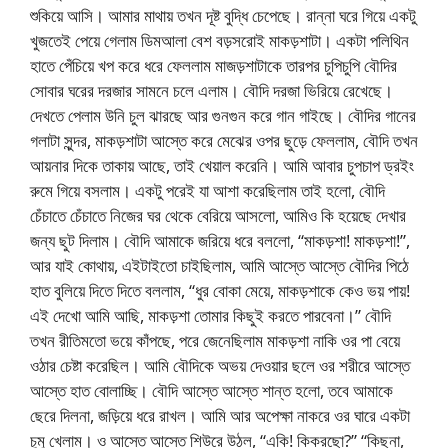
শুকিয়ে আসি। আমার মাথায় তখন দূষ্ট বুদ্ধি চেপেছে। রান্না ঘরে গিয়ে একটু
খুজতেই পেয়ে গেলাম ডিমআলা বেশ বড়সরোই মাকড়শাটা। একটা পলিথিন
হাতে পেঁচিয়ে খপ করে ধরে ফেললাম মাজড়শাটাকে তারপর চুপিচুপি বৌদির
সোবার ঘরের দরজার সামনে চলে এলাম। বৌদি দরজা ভিরিয়ে রেখেছে।
দেখতে পেলাম উনি চুল ঝারছে আর গুনগুন করে গান গাইছে। বৌদির গানের
গলাটা সুন্দর, মাকড়শাটা আস্তে করে মেঝের ওপর ছুড়ে ফেললাম, বৌদি তখন
আয়নার দিকে তাকায় আছে, তাই খেয়াল করেনি। আমি আবার চুপচাপ ড্রইং
রুমে গিয়ে বসলাম। একটু পরেই যা আশা করেছিলাম তাই হলো, বৌদি
চেঁচাতে চেঁচাতে নিজের ঘর থেকে বেরিয়ে আসলো, আমিও কি হয়েছে দেখার
জন্য ছুট দিলাম। বৌদি আমাকে জরিয়ে ধরে বললো, “মাকড়শা! মাকড়শা!”,
আর যাই কোথায়, এইটাইতো চাইছিলাম, আমি আস্তে আস্তে বৌদির পিঠে
হাত বুলিয়ে দিতে দিতে বললাম, “ধুর বোকা মেয়ে, মাকড়শাকে কেও ভয় পায়!
এই দেখো আমি আছি, মাকড়শা তোমার কিছুই করতে পারবেনা।” বৌদি
তখন রীতিমতো ভয়ে কাঁপছে, পরে জেনেছিলাম মাকড়শা নাকি ওর পা বেয়ে
ওঠার চেষ্টা করেছিল। আমি বৌদিকে অভয় দেওয়ার ছলে ওর শরীরে আস্তে
আস্তে হাত বোলাচ্ছি। বৌদি আস্তে আস্তে শান্ত হলো, তবে আমাকে
ছেরে দিলনা, জড়িয়ে ধরে রাখল। আমি আর অপেক্ষা নাকরে ওর ঘারে একটা
চুমু খেলাম। ও আস্তে আস্তে শিউরে উঠল, “একি! কিকরছো?” “কিছুনা,