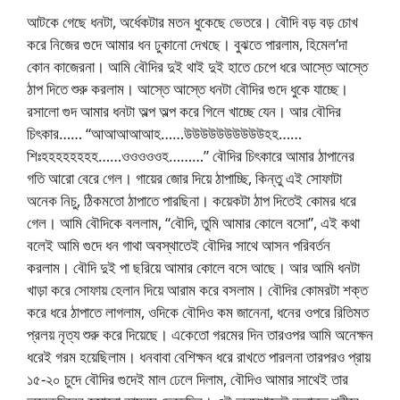
আটকে গেছে ধনটা, অর্ধেকটার মতন ধুকেছে ভেতরে। বৌদি বড় বড় চোখ
করে নিজের গুদে আমার ধন ঢুকানো দেখছে। বুঝতে পারলাম, হিমেল’দা
কোন কাজেরনা। আমি বৌদির দুই থাই দুই হাতে চেপে ধরে আস্তে আস্তে
ঠাপ দিতে শুরু করলাম। আস্তে আস্তে ধনটা বৌদির গুদে ধুকে যাচ্ছে।
রসালো গুদ আমার ধনটা অল্প অল্প করে গিলে খাচ্ছে যেন। আর বৌদির
চিৎকার…… “আআআআআহ……উউউউউউউউউউহহ……
শিঃহহহহহহহহ……ওওওওওহ………” বৌদির চিৎকারে আমার ঠাপানের
গতি আরো বেরে গেল। গায়ের জোর দিয়ে ঠাপাচ্ছি, কিন্তু এই সোফাটা
অনেক নিচু, ঠিকমতো ঠাপাতে পারছিনা। কয়েকটা ঠাপ দিতেই কোমর ধরে
গেল। আমি বৌদিকে বললাম, “বৌদি, তুমি আমার কোলে বসো”, এই কথা
বলেই আমি গুদে ধন গাথা অবস্থাতেই বৌদির সাথে আসন পরিবর্তন
করলাম। বৌদি দুই পা ছরিয়ে আমার কোলে বসে আছে। আর আমি ধনটা
খাড়া করে সোফায় হেলান দিয়ে আরাম করে বসলাম। বৌদির কোমরটা শক্ত
করে ধরে ঠাপাতে লাগলাম, ওদিকে বৌদিও কম জানেনা, ধনের ওপরে রিতিমত
প্রলয় নৃত্য শুরু করে দিয়েছে। একেতো গরমের দিন তারওপর আমি অনেক্ষন
ধরেই গরম হয়েছিলাম। ধনবাবা বেশিক্ষন ধরে রাখতে পারলনা তারপরও প্রায়
১৫-২০ চুদে বৌদির গুদেই মাল ঢেলে দিলাম, বৌদিও আমার সাথেই তার