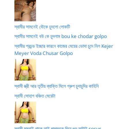
স্বামীর সামনেই বৌকে চুদলো লোকটি
স্বামীর সামনেই বউ কে চুদলাম bou ke chodar golpo
স্বামীর প্রচন্ড ইচ্ছার কারনে কাজের মেয়ের ভোদা চুদে নিল Kejer
Meyer Voda Chusar Golpo
স্বামী স্ত্রী আর তৃতীয় ব্যাক্তি মিলে গ্রুপ চুদাচুদির কাহিনি
স্বামী সোহাগ বঞ্চিত মেয়েটা
স্বামী মুম্বাই থাকে তাই শ্বশুরকে দিয়ে গুদ ফাটাই sosur