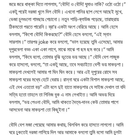
জরে জরে ধাক্কা দিতে লাগলাম, “বৌদি! ও বৌদি! ঘুমাও নাকি? ওঠো ওঠো।”
একটু পরেই দরজা খুলে দিল বৌদি। এখনো পানির ছাপ লেগে আছেই মুখে,
ভেজা চুলগুলো গামছায় পেচানো। নতুন শাড়ি-ব্লাউজ পড়েছে, তারাহুরায়
ঠিকমতো পরতে পারেনি। ব্রা’র একটা অংশ বেরিয়ে আছে। আমি হেসে
বললাম, “কিগো বৌদি! কিকরছো?” বৌদি হেসে বললো, “এই স্নান
সারলাম।” তারপর joke করে বললো, “ভাল হয়েছে তুমি এসেছো, আমার
দূপুরবেলা বড্ড একা একা লাগে, মাঝে মাঝে গা ছম ছম করে।” আমি
বললাম, “কিযে বলো, তোমার বুঝি ভূতের ভয় আছে।” বৌদি বেশ লাজুক
করে হাসলো, বললো, “তা একটু আছে, তবে সবচাইতে বেশী ভয় মাকড়শা।
মাকড়শা দেখলেই আমার গা ঘিন ঘিন করে। আর এই দূপুরের রোদে সব
মাকড়শা ঘরের মধ্যে হেটে বেরায়। রান্না ঘরে একটা বিশাল মাকড়শা আছে,
এই দেখ এততো বড়” এটা বলে দুই হাতে মাকড়শার যে সাইজ দেখাল তা যদি
সত্যি হতো তাহলে তা গিনিজ বুক এ নাম লেখাইত। আমি অভয় দিয়ে
বললাম, “ভয় পেওনা বৌদি, আমি থাকতে দৈত্য-দানব কেউ তোমার পাশে
আসবেনা আর মাকড়শা তো কিছুইনা।”
বৌদি বেশ মজা পেয়েছে আমার কথায়, খিলখিল করে হাসতে লাগলো। আমি
ঘরে ঢুকতেই দরজা লাগিয়ে দিল আর আমাকে বললো তুমি বসো আমি চুলটা