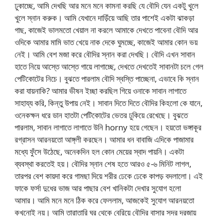
ঢুকাচ্ছে, আমি দেখছি আর মনে মনে কামনা করছি যে বৌদি যেন একটু খুলে
খুলে স্নান করুক। আমি যেখানে দাড়িঁয়ে আছি তার পাশেই একটা ঝাকড়া
গাছ, কাজেই ভালমতো খেয়াল না করলে আমাকে দেখতে পাবেনা বৌদি আর
ওদিকে আমার মামি ভাত খেয়ে নাক দেকে ঘুমচ্ছে, কাজেই আমার কোন ভয়
নেই। আমি বেশ মজা করে বৌদির স্নান করা দেখছি। বৌদি এখন সাবান
হাতে নিয়ে আস্তে আস্তে গায়ে লাগাচ্ছে, দেখতে দেখতেই সাবানটা চলে গেল
পেটিকোটের নিচে। বুঝতে পারলাম বৌদি স্বস্তি পাচ্ছেনা, এভাবে কি স্নান
করা যায়নাকি? আমার ভীষন ইচ্ছা করছিল গিয়ে ওনাকে সাবান লাগাতে
সাহায্য করি, কিন্তু উপায় নেই। সাবান দিতে দিতে বৌদির কিহলো কে যানে,
ওনেকক্ষন ধরে ডান হাতটা পেটিকোটের ভেতর ঢুকিয়ে রেখেছে। বুঝতে
পারলাম, সাবান লাগাতে লাগাতে উনি horny হয়ে গেছেন। হয়তো ভঙ্গাকূর
রগ্রাসন আরনয়তো আঙ্গ্‌লী করছেন। আমার ধন বাবাজি এদিকে পাজামার
মধ্যে ফুঁসে উঠেছে, অনেকদিন হল কোন মেয়ের স্বাদ পায়নি। একটা
ব্যবস্থা করতেই হয়। বৌদির স্নান শেষ হতে আরও ৫-৬ মিনিট লাগল,
তারপর বেশ কায়দা করে গামছা দিয়ে শরীর ঢেকে ঢেকে কাপড় বদলালো। এই
ফাকে ফর্সা দুধের ভাজ আর পাছার বেশ খানিকটা দেখার সুযোগ হলো
আমার। আমি মনে মনে ঠিক করে ফেললাম, আজকেই সুযোগ আরনয়তো
কখনোই নয়। আমি তারাতারি ঘর থেকে বেরিয়ে বৌদির বাসার সদর দরজায়