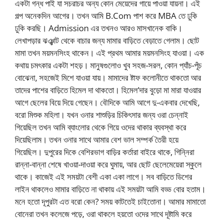
একটা গন্ধ পাই যা সচরাচর অন্য কোন মেয়েদের গায়ে পাওয়া যায়না। এই
গল্প অনেকদিন আগের। তখন আমি B.Com পাশ করে MBA তে ঢুকি
ঢুকি করছি। Admission এর তখনও আরও মাসখানেক বাকি।
লেখাপড়ার ঝঞ্ঝাট থেকে বাচার জন্য মামার বাড়িতে বেড়াতে গেলাম। ছোট
মামা তখন ময়মনসিংহ থাকেন। এই প্রথম আমার ময়মনসিংহ যাওয়া। এক
কথায় চমৎকার একটা শহড়। মানুষগুলোও খুব সহজ-সরল, কোন প্যাঁচ-পূঁচ
বোঝেনা, সহজেই মিশে যাওয়া যায়। মামাদের ষ্টাফ কলোনীতে থাকতো আর
তাদের পাশের বাড়িতে হিমেল দা থাকতো। হিমেল’দার বুড়ো মা মারা যাওয়ার
আগে ছেলের বিয়ে দিয়ে গেছেন। বৌদিকে আমি আগে দু-একবার দেখেছি,
বরো মিশুক মহিলা। যখন ওনার শাশুড়ির চিকিৎসার জন্য ওরা চেন্নাই
গিয়েছিল তখন আমি ব্যাংলোর থেকে গিয়ে ওদের থাকার ব্যবস্থা করে
দিয়েছিলাম। তখন ওনার সাথে আমার বেশ ভাল সম্পর্ক তৈরী হয়ে
গিয়েছিল। দুপুরের দিকে বেশিরভাগ বাড়ির কর্তারা বাইরে থাকে, গিন্নিরা
রান্না-বান্না শেষে খাওয়া-দাওয়া করে ঘুমায়, আর ছোট ছেলেমেয়েরা স্কুলে
থাকে। কাজেই এই সময়টা বেশী একা একা লাগে। সব বাড়িতে ডিশের
লাইন থাকলেও মামার বাড়িতে না থাকায় এই সময়টা আমি বড্ড বোর হতাম।
মনে হতো দূপুরটা এত বরো কেন? সময় কাটতেই চাইতোনা। আমার মামাতো
বোনেরা তখন কলেজে পড়ে, ওরা থাকলে হয়তো ওদের সাথে দূষ্টামি করে