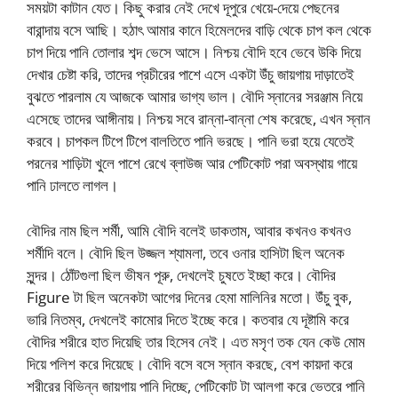
সময়টা কাটান যেত। কিছু করার নেই দেখে দূপুরে খেয়ে-দেয়ে পেছনের
বারান্দায় বসে আছি। হঠাৎ আমার কানে হিমেলদের বাড়ি থেকে চাপ কল থেকে
চাপ দিয়ে পানি তোলার শব্দ ভেসে আসে। নিশ্চয় বৌদি হবে ভেবে উকি দিয়ে
দেখার চেষ্টা করি, তাদের প্রচীরের পাশে এসে একটা উঁচু জায়গায় দাড়াতেই
বুঝতে পারলাম যে আজকে আমার ভাগ্য ভাল। বৌদি স্নানের সরঞ্জাম নিয়ে
এসেছে তাদের আঙ্গীনায়। নিশ্চয় সবে রান্না-বান্না শেষ করেছে, এখন স্নান
করবে। চাপকল টিপে টিপে বালতিতে পানি ভরছে। পানি ভরা হয়ে যেতেই
পরনের শাড়িটা খুলে পাশে রেখে ব্লাউজ আর পেটিকোট পরা অবস্থায় গায়ে
পানি ঢালতে লাগল।
বৌদির নাম ছিল শর্মী, আমি বৌদি বলেই ডাকতাম, আবার কখনও কখনও
শর্মীদি বলে। বৌদি ছিল উজ্জল শ্যামলা, তবে ওনার হাসিটা ছিল অনেক
সুন্দর। ঠোঁটগুলা ছিল ভীষন পূরু, দেখলেই চুষতে ইচ্ছা করে। বৌদির
Figure টা ছিল অনেকটা আগের দিনের হেমা মালিনির মতো। উঁচু বুক,
ভারি নিতম্ব, দেখলেই কামোর দিতে ইচ্ছে করে। কতবার যে দূষ্টামি করে
বৌদির শরীরে হাত দিয়েছি তার হিসেব নেই। এত মসৃণ তক যেন কেউ মোম
দিয়ে পলিশ করে দিয়েছে। বৌদি বসে বসে স্নান করছে, বেশ কায়দা করে
শরীরের বিভিন্ন জায়গায় পানি দিচ্ছে, পেটিকোট টা আলগা করে ভেতরে পানি