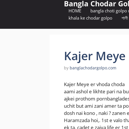
Bangla Chodar Go
Skip
to
HOME
bangla choti golpo
content
khala ke chodar golpo
শালী 
Kajer Meye
by
banglachodargolpo.com
Kajer Meye er vhoda choda
aami ashol e likhte pari na bu
ajkei prothom pornbanglades
uchit but ami zani amer ta p
dosh nai kono , naki ? zanen
Haramzada hoi,. 1st e valo th
ek ta. cadet e zaiya life er 1