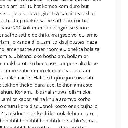
khon o ami asi 10 hat komse kom dure but
se….. joro soro vongite TEA banai nea ashlo
akh….Cup rahker sathe sathe ami or hat
haise 220 volt er emon vongite se shore
r sathe sathe dekhi kukrai gase voi e….amio
lam , o kande dilo…ami to kisui buztesi naze
m chol amer sathe amer room e….onekta bola zai
oom e…. bisanai oke boshalam, bollam or
i e mukh atotuku hoea ase….or pete alto kroe
 hoi more zabe emon ek obostha….but ami
ai dilam amer Hat,dekhi jore jore nisshah
o tokhon thekei darai ase. tokhon ami aste
 shuru Korlam….bisanai shuwai dilam oke.
…..ami or kapor zai na khula aromvo korbo
o shuru kore dise…onek koste onek bujhai ai
h 2 ta ekdom e tik kochi komola-lebur moto…
..ohhhhhhhhhhhhhhhhhhhh kore uthlo Soma…
 Uhhhhhhhhh kore uthlo…….then ami hat