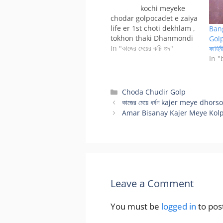
kochi meyeke
chodar golpocadet e zaiya
life er 1st choti dekhlam ,
Ban
tokhon thaki Dhanmondi
Golpo
te , basai new kazer meye
In "কাজের মেয়ের কচি গুদ"
কাহিন
ahse nam holo Soma. age
In "
beshi hobe na...khub
beshi hole 14 or 15.ami to
cadet theke basai ashle
Categories
Choda Chudir Golp
koidin ghor thekei ber
কাজের মেয়ে ধর্ষণ kajer meye dhors
hoitam na cause Cadet e
Amar Bisanay Kajer Meye Kolpona 
amer…
Leave a Comment
You must be
logged in
to pos