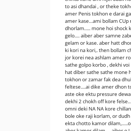
to asi dhandai , or theke to
amer Penis tokhon e darai ga
amer kase…ami bollam CUp r
dhorlam….. mone hoi shock k
gelo…. aiber aber samne zabe
gelam or kase. aber hatt dhor
ki kori na kori,. then bolla
jor korei nea ashlam amer r
sathe golpo korbo , dekhi vo
hat diber sathe sathe mone
tokhon or zamar fak dea dhuk
feltese….ai dike amer dhon t
aste oke ektu pressure dewa
dekhi 2 chokh off kore felse
omni deki NA NA kore chillan
bole oke raji korlam, or dud
ekta chotto kamor dilam,…
aber kamor dilam…..aiber o