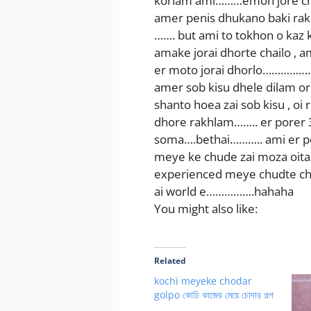
korlam ami………emon jore chil
amer penis dhukano baki rakh
……. but ami to tokhon o kaz
amake jorai dhorte chailo , 
er moto jorai dhorlo…………….
amer sob kisu dhele dilam o
shanto hoea zai sob kisu , o
dhore rakhlam…….. er porer 3
soma….bethai……….. ami er por
meye ke chude zai moza oita 
experienced meye chudte cha
ai world e…………….hahaha
You might also like:
Related
kochi meyeke chodar
golpo কোচি কাজের মেয়ে চোদার গল্প