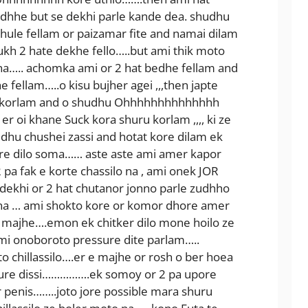
dhhe but se dekhi parle kande dea. shudhu
ule fellam or paizamar fite and namai dilam
mukh 2 hate dekhe fello…..but ami thik moto
 na….. achomka ami or 2 hat bedhe fellam and
fellam…..o kisu bujher agei ,,,then japte
u korlam and o shudhu Ohhhhhhhhhhhhhh
r oi khane Suck kora shuru korlam ,,,, ki ze
hushei zassi and hotat kore dilam ek
e dilo soma…… aste aste ami amer kapor
pa fak e korte chassilo na , ami onek JOR
 dekhi or 2 hat chutanor jonno parle zudhho
na … ami shokto kore or komor dhore amer
majhe….emon ek chitker dilo mone hoilo ze
mi onoboroto pressure dite parlam…..
o chillassilo….er e majhe or rosh o ber hoea
sure dissi…………….ek somoy or 2 pa upore
 penis……..joto jore possible mara shuru