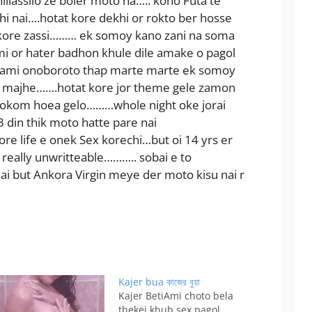
lassilo ze boler moto na….. kono Futa te
i nai….hotat kore dekhi or rokto ber hosse
 kore zassi……… ek somoy kano zani na soma
ami or hater badhon khule dile amake o pagol
ami onoboroto thap marte marte ek somoy
r majhe…….hotat kore jor theme gele zamon
i rokom hoea gelo………whole night oke jorai
 din thik moto hatte pare nai
e life e onek Sex korechi…but oi 14 yrs er
really unwritteable……….. sobai e to
i but Ankora Virgin meye der moto kisu nai r
Kajer bua কাজের বুয়া
Kajer BetiAmi choto bela
thekei khub sex pagol.