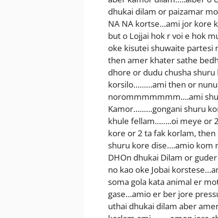
dhukai dilam or paizamar mo
NA NA kortse…ami jor kore kh
but o Lojjai hok r voi e hok 
oke kisutei shuwaite partesi
then amer khater sathe bedhe 
dhore or dudu chusha shur
korsilo………ami then or nunu e
norommmmmmm….ami shudhu c
Kamor………gongani shuru kor
khule fellam……..oi meye or 2 
kore or 2 ta fak korlam, then
shuru kore dise….amio kom 
DHOn dhukai Dilam or guder 
no kao oke Jobai korstese…a
soma gola kata animal er mot
gase…amio er ber jore pres
uthai dhukai dilam aber amer