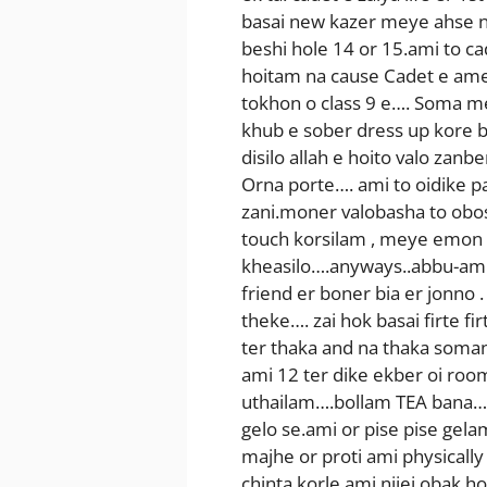
basai new kazer meye ahse 
beshi hole 14 or 15.ami to ca
hoitam na cause Cadet e amer 
tokhon o class 9 e…. Soma me
khub e sober dress up kore bu
disilo allah e hoito valo zan
Orna porte…. ami to oidike p
zani.moner valobasha to oboss
touch korsilam , meye emon k
kheasilo….anyways..abbu-amm
friend er boner bia er jonno 
theke…. zai hok basai firte fi
ter thaka and na thaka som
ami 12 ter dike ekber oi roo
uthailam….bollam TEA bana….
gelo se.ami or pise pise gel
majhe or proti ami physicall
chinta korle ami nijei obak ho