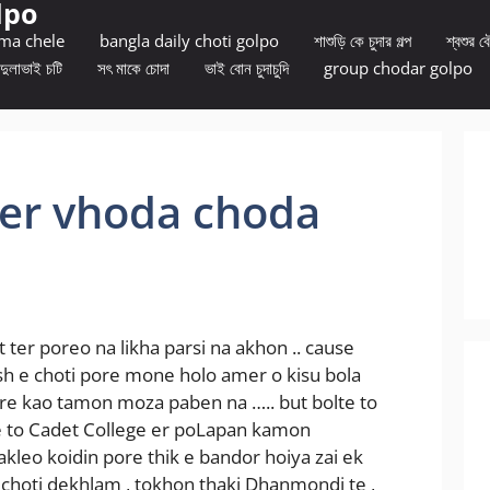
lpo
 ma chele
bangla daily choti golpo
শাশুড়ি কে চুদার গল্প
শ্বশুর বৌ
দুলাভাই চটি
সৎ মাকে চোদা
ভাই বোন চুদাচুদি
group chodar golpo
 er vhoda choda
t ter poreo na likha parsi na akhon .. cause
h e choti pore mone holo amer o kisu bola
ore kao tamon moza paben na ….. but bolte to
 e to Cadet College er poLapan kamon
akleo koidin pore thik e bandor hoiya zai ek
st choti dekhlam , tokhon thaki Dhanmondi te ,