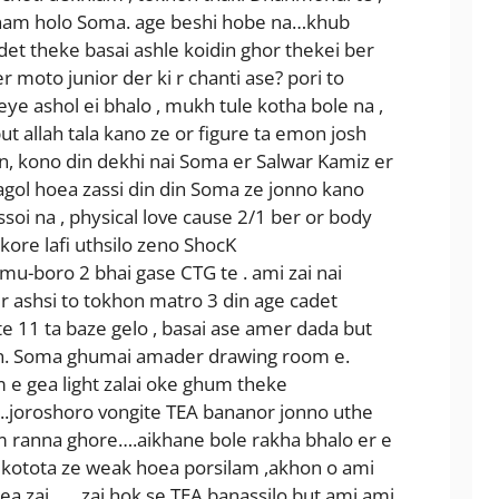
nam holo Soma. age beshi hobe na…khub
det theke basai ashle koidin ghor thekei ber
moto junior der ki r chanti ase? pori to
ye ashol ei bhalo , mukh tule kotha bole na ,
t allah tala kano ze or figure ta emon josh
ben, kono din dekhi nai Soma er Salwar Kamiz er
agol hoea zassi din din Soma ze jonno kano
oi na , physical love cause 2/1 ber or body
ore lafi uthsilo zeno ShocK
u-boro 2 bhai gase CTG te . ami zai nai
. r ashsi to tokhon matro 3 din age cadet
rte 11 ta baze gelo , basai ase amer dada but
an. Soma ghumai amader drawing room e.
m e gea light zalai oke ghum theke
.joroshoro vongite TEA bananor jonno uthe
am ranna ghore….aikhane bole rakha bhalo er e
y kotota ze weak hoea porsilam ,akhon o ami
ea zai ….. zai hok se TEA banassilo but ami ami