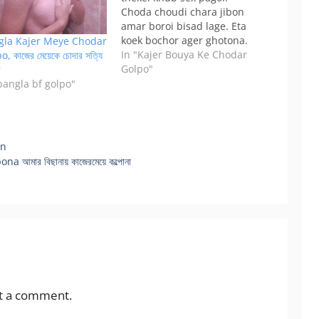
Choda choudi chara jibon
amar boroi bisad lage. Eta
koek bochor ager ghotona.
gla Kajer Meye Chodar
Tokhon amar boyos 20.
In "Kajer Bouya Ke Chodar
, কাজের মেয়েকে চোদার সত্যি
Saradin tokhon duchoke
Golpo"
ী
sudhu chodar sopno
bangla bf golpo"
dekhtam. Amader chotto
poribar. Ami, ammu arr
amar boro bon. Abbu
bidese thake. Boro bon
on
uni te pore arr…
আমার বিছানায় কাজেরমেয়ে কল্পোনা
t a comment.