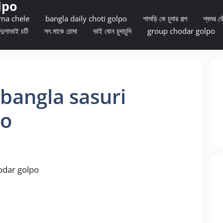
lpo
 ma chele
bangla daily choti golpo
শাশুড়ি কে চুদার গল্প
শ্বশুর বৌ
দুলাভাই চটি
সৎ মাকে চোদা
ভাই বোন চুদাচুদি
group chodar golpo
যান bangla sasuri
po
 chodar golpo