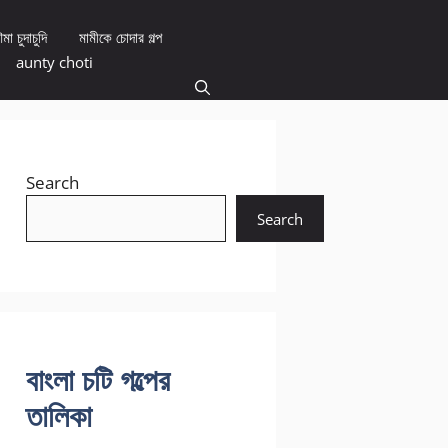
মা চুদাচুদি
মামীকে চোদার গল্প
aunty choti
Search
Search
বাংলা চটি গল্পের
তালিকা