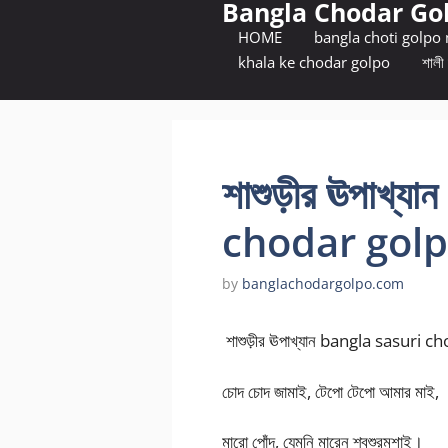
Bangla Chodar Go
Skip
to
HOME
bangla choti golpo
content
khala ke chodar golpo
শালী 
শাশুড়ীর ঊপাখ্
chodar gol
by
banglachodargolpo.com
শাশুড়ীর ঊপাখ্যান bangla sasuri
চোদ চোদ জামাই, টেপো টেপো আমার মাই,
মারো পোঁদ, যেমনি মারেন শ্বশুরমশাই।