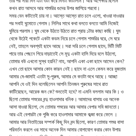
তার পর সারা দিন এটা ওটা করে দিনটা কাটালাম। আর অপেক্ষায় ছিলাম
কখন রাত আসবে আর শাশুরির গুদের উপর জাপিয়ে পরবো।
সময় যেন কাটতেই চায় না। আস্তে আস্তে রাত চলে এলো, খাওয়া দাওয়ার
পর সবাই ঘুমোতে গেলাম। লিলির সাথে কথা বলতে বলতে আমি নিজেই
ঘুমিয়ে পরলাম। ঘুম থেকে উঠতে উঠতে রাত প্রায় ১টার কাছা কাছি। ঘুম
থেকে উঠেই পকেটে একটা কডম নিয়ে চলে গেলাম শাশুরির ঘরে, সে ঘরে
নেই, তাহলে অবশ্যই ছাদে আছে। সরা সরি চলে গেলাম ছাদে, মিটী মিটি
পায়ে তার পেছনে গিয়ে দাড়াতেই সে মূদু একটা হাসি দিয়ে বলে উঠলো,
তোমার বউ এখনো সুস্থ হয়নি? নাহ, আপনি একা একা ছাদে আসেন কেন?
এখন তো ছাদে আসার কোন কারন নেই। ছাদে না এলে কেমন করে বুজতাম
আমার মে-জামাই এতটা সু-পুরুষ, আমার মে কতটা শুখে আছে। আচ্ছা
আপনি যে ওই দিন বলেছিলেন আপনি তিনজন পুরুষের সাথে রাত
কাটিয়েছেন, আরেক জন কে? শুনতেই হবে? না এমনি বললাম আর কি। ও
ছিলো তোমার শশুরের বন্দু হাওলাদার বনিক। আমাদের বাসায় ওর অনেক
আসা যাওয়া ছিলো, সে তোমার শশুরের আর আমার বেপার সবি জানতো।
আর এই বেপারটা কে পুজি করে হাওলাদার আমাকে কব্জা করে ফেলে ।
আমার আর নিতাইয়ের সম্পর্ক কিছু দিন বন্দ ছিলো, কারণ তোমার শশুর বাসা
পরিবর্তন করলে ওর সাথে অনেক দিন আমার যোগাযোগ করার কোন উপায়