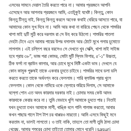
এসবের সামনে দেয়াল তৈরি করতে পারে না। আমার প্রয়জনে আপনি
এসেছেন আর আপনার প্রয়জনে আমি, এতটুকুই যথেষ্ট। কিন্তু, কোন
কিন্তু টিন্তু নাই, কিন্তু কিন্তু করলে অনেক কথাই বেরিয়ে আসতে পারে, যা
আমাদের কোন সুখ দিবে না। আমি আর কথা না বারিয়ে পেছন থেকে শাশুরির
খাশা মাই দুটি মুঠি করে দরলাম রা সে উহ করে উঠলো। শাশুরির পাতলা
দেহটা টেনে এনে আমার পায়েয় উপর বসালাম আর ঠোটে মুখে গলায় চুমোতে
লাগলাম। এই চল্লিশ বছর বয়সেও সে দেখতে খুব সেক্সি, খাশা মাই সাইজ
হবে প্রায় ৩৮”, ভাজ পরা কোমর, মোটা মুটি স্লিম ফিগার, ৫’-১” উচ্চতা,
ঠিক ফর্সা না ব্রাউন কালার, আর চোখে মুখে মিষ্টি একটা ভাব। দেখলে যে
কোন কামুক পু্রুষই তাকে একবার চুদতে চাইবে। শাশুরির সাথে ডলা ডলি
করতে করতে তাকে অর্ধনগ্ন করে ফেললাম। শারি ব্লাউজ প্রায় খুলে
ফেললাম। কোল থেকে নামিয়ে ওকে ফ্লোরে শুয়িয়ে দিলাম, সে আমাকে
বল্লো শোন এত অদব কায়দার দরকার নাই। চোদার সময় কেউ আদব
কায়দাকে কেয়ার করে না। তুমি যেভাবে খুশি আমাকে চুদতে পার। নিতাই
যখন চুদতো তখন আমাকে মাগী, খাঙ্কি বলে গালি গালাজ করতো, আবার
কখন পাছায় গালে টাশ টাশ চর থাপ্পরও মারতো। আমি এসবে কিছুই মনে
করতাম না, ভালই লাগতো। ও তাই নাকি, তাহলে তো মাগী তুমি ঠাসা চোদা
খেয়েছ, আমার শশুরের চোদা তাইতো তো্মার মোনে ধরেনি।sasuri