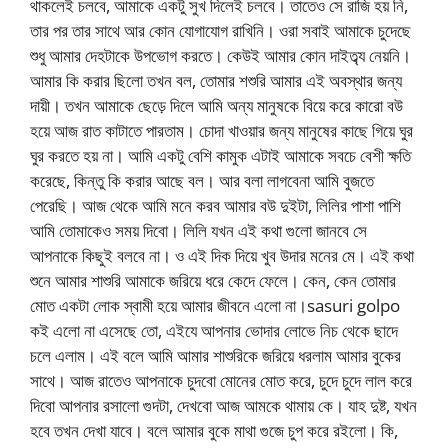
থাকলেই চলবে, আমাকে একটু সুখ দিলেই চলবে। তাতেও সে রাজি হয় নি,
তার পর তার সাথে আর কোন যোগাযোগ রাখিনি। ওরা সবাই আমাকে চুদেছে
শুধু আমার দেহটাকে উপভোগ করতে। কেউই আমার কোন দাইত্ব্য নেয়নি।
আমার কি করার ছিলো তখন বল, তোমার শশুরি আমার এই অবস্থার জন্য
দায়ী। তখন আমাকে ছেড়ে দিলে আমি অন্য মানুষকে বিয়ে করে কারো বউ
হয়ে আজ রাত কাটাতে পারতাম। চোদা খাওয়ার জন্য মানুষের কাছে গিয়ে ঘুর
ঘুর করতে হয় না। আমি একটু বেশি কামুক এটাই আমাকে সবচে বেশী ক্ষতি
করেছে, কিন্তু কি করার আছে বল। আর বলা লাগবেনা আমি বুজতে
পেরেছি। আজ থেকে আমি মনে করব আমার বউ দুইটা, লিলির পাশা পাশি
আমি তোমাকেও সময় দিবো। লিলি যখন এই কথা গুলো জানবে সে
আপনাকে কিছুই বলবে না। ও এই দিক দিয়ে খুব উদার মনের মে। এই কথা
শুনে আমার শাশুরি আমাকে জরিয়ে ধরে কেদে ফেলে। কেন, কেন তোমার
মোত একটা লোক স্বামী হয়ে আমার জীবনে এলো না।sasuri golpo
কই এলো না এসেছে তো, এইযে আপনার ভোদার লোভে নিচ থেকে ছাদে
চলে এলাম। এই বলে আমি আমার শাশুরিকে জরিয়ে ধরলাম আমার বুকের
সাথে। আজ রাতেও আপনাকে চুদবো মোনের মোত করে, চুদে চুদে লাল করে
দিবো আপনার রসালো গুদটা, দেখবো আজ আমকে থামায় কে। যাহ দুষ্ট, যখন
হবে তখন দেখা যাবে। বলে আমার বুকে মাথা গুজে চুপ করে রইলো। কি,