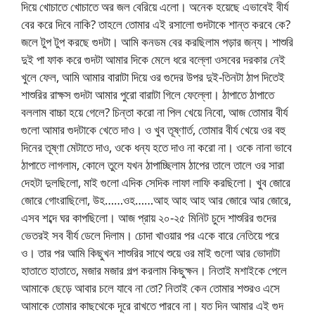
দিয়ে খোচাতে খোচাতে অর জল বেরিয়ে এলো। অনেক হয়েছে এভাবেই বীর্য
বের করে দিবে নাকি? তাহলে তোমার এই রসালো গুদটাকে শান্ত করবে কে?
জলে টুপ টুপ করছে গুদটা। আমি কনডম বের করছিলাম পড়ার জন্য। শাশুরি
দুই পা ফাক করে গুদটা আমার দিকে মেলে ধরে বল্লো ওসবের দরকার নেই
খুলে ফেল, আমি আমার বারাটা দিয়ে ওর গুদের উপর দুই-তিনটা ঠাপ দিতেই
শাশুরির রাক্ষস গুদটা আমার পুরো বারাটা গিলে ফেল্লো। ঠাপাতে ঠাপাতে
বললাম বাচ্চা হয়ে গেলে? চিন্তা করো না পিল খেয়ে নিবো, আজ তোমার বীর্য
গুলো আমার গুদটাকে খেতে দাও। ও খুব তূষ্ণার্ত, তোমার বীর্য খেয়ে ওর বহু
দিনের তূষ্ণা মেটাতে দাও, ওকে ধন্য হতে দাও না করো না। ওকে নানা ভাবে
ঠাপাতে লাগলাম, কোলে তুলে যখন ঠাপাচ্ছিলাম ঠাপের তালে তালে ওর সারা
দেহটা দুলছিলো, মাই গুলো এদিক সেদিক লাফা লাফি করছিলো। খুব জোরে
জোরে গোংরাছিলো, উহ……ওহ……আহ আহ আহ আর জোরে আর জোরে,
এসব শব্দে ঘর কাপছিলো। আজ প্রায় ২০-২৫ মিনিট চুদে শাশুরির গুদের
ভেতরই সব বীর্য ডেলে দিলাম। চোদা খাওয়ার পর একে বারে নেতিয়ে পরে
ও। তার পর আমি কিছুখন শাশুরির সাথে শুয়ে ওর মাই গুলো আর ভোদাটা
হাতাতে হাতাতে, মজার মজার গল্প করলাম কিছুক্ষন। নিতাই মশাইকে পেলে
আমাকে ছেড়ে আবার চলে যাবে না তো? নিতাই কেন তোমার শশুরও এসে
আমাকে তোমার কাছথেকে দূরে রাখতে পারবে না। যত দিন আমার এই গুদ