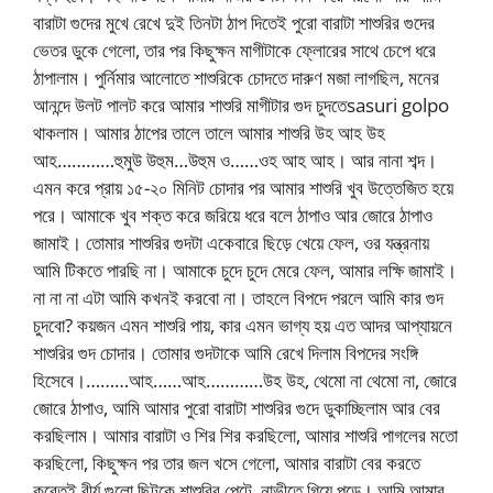
বারাটা গুদের মুখে রেখে দুই তিনটা ঠাপ দিতেই পুরো বারাটা শাশুরির গুদের
ভেতর ডুকে গেলো, তার পর কিছুক্ষন মাগীটাকে ফ্লোরের সাথে চেপে ধরে
ঠাপালাম। পুর্নিমার আলোতে শাশুরিকে চোদতে দারুণ মজা লাগছিল, মনের
আনন্দে উলট পালট করে আমার শাশুরি মাগীটার গুদ চুদতেsasuri golpo
থাকলাম। আমার ঠাপের তালে তালে আমার শাশুরি উহ আহ উহ
আহ…………হুমুউ উহুম…উহুম ও……ওহ আহ আহ। আর নানা শব্দ।
এমন করে প্রায় ১৫-২০ মিনিট চোদার পর আমার শাশুরি খুব উত্তেজিত হয়ে
পরে। আমাকে খুব শক্ত করে জরিয়ে ধরে বলে ঠাপাও আর জোরে ঠাপাও
জামাই। তোমার শাশুরির গুদটা একেবারে ছিড়ে খেয়ে ফেল, ওর যন্ত্রনায়
আমি টিকতে পারছি না। আমাকে চুদে চুদে মেরে ফেল, আমার লক্ষি জামাই।
না না না এটা আমি কখনই করবো না। তাহলে বিপদে পরলে আমি কার গুদ
চুদবো? কয়জন এমন শাশুরি পায়, কার এমন ভাগ্য হয় এত আদর আপ্যায়নে
শাশুরির গুদ চোদার। তোমার গুদটাকে আমি রেখে দিলাম বিপদের সংঙ্গি
হিসেবে।………আহ……আহ…………উহ উহ, থেমো না থেমো না, জোরে
জোরে ঠাপাও, আমি আমার পুরো বারাটা শাশুরির গুদে ডুকাচ্ছিলাম আর বের
করছিলাম। আমার বারাটা ও শির শির করছিলো, আমার শাশুরি পাগলের মতো
করছিলো, কিছুক্ষন পর তার জল খসে গেলো, আমার বারাটা বের করতে
করেতই বীর্য গুলো ছিটকে শাশুরির পেটে, নাভীতে গিয়ে পড়ে। আমি আমার