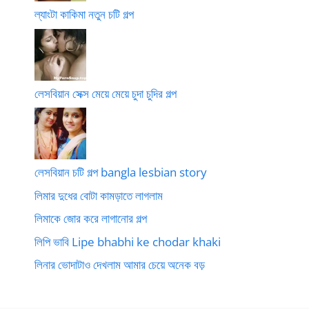
ল্যাংটা কাকিমা নতুন চটি গল্প
লেসবিয়ান সেক্স মেয়ে মেয়ে চুদা চুদির গল্প
লেসবিয়ান চটি গল্প bangla lesbian story
লিমার দুধের বোটা কামড়াতে লাগলাম
লিমাকে জোর করে লাগানোর গল্প
লিপি ভাবি Lipe bhabhi ke chodar khaki
লিনার ভোদাটাও দেখলাম আমার চেয়ে অনেক বড়