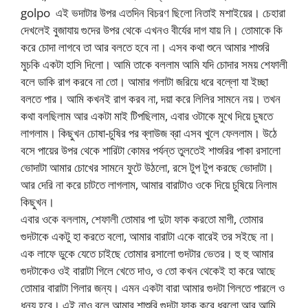
golpo এই ভদাটার উপর এতদিন বিচরণ ছিলো নিতাই মশাইয়ের। চেহারা
দেখলেই বুজাযায় গুদের উপর থেকে এখনও বীর্যের দাগ যায় নি। তোমাকে কি
করে চোদা লাগবে তা আর বলতে হবে না। এসব কথা শুনে আমার শাশুরি
মুচকি একটা হাসি দিলো। আমি তাকে বললাম আমি যদি চোদার সময় শেফালী
বলে ডাকি রাগ করবে না তো। আমার গলাটা জরিয়ে ধরে বল্লো যা ইচ্ছা
বলতে পার। আমি কখনই রাগ করব না, দয়া করে লিলির সামনে নয়। তখন
কথা বলছিলাম আর একটা মাই টিপছিলাম, এবার ওটাকে মুখে দিয়ে চুষতে
লাগলাম। কিছুখন চোষা-চুষির পর ব্লাউজ ব্রা এসব খুলে ফেললাম। উঠে
বসে পায়ের উপর থেকে শারিটা কোমর পর্যন্ত তুলতেই শাশুরির পাকা রসালো
ভোদাটা আমার চোখের সামনে ফুটে উঠলো, রসে টুপ টুপ করছে ভোদাটা।
আর দেরি না করে চাটতে লাগলাম, আমার বারাটাও ওকে দিয়ে চুষিয়ে নিলাম
কিছুখন।
এবার ওকে বললাম, শেফালী তোমার পা দুটা ফাক করতো মাগী, তোমার
গুদটাকে একটু হা করতে বলো, আমার বারাটা একে বারেই তর সইছে না।
এক লাফে ডুকে যেতে চাইছে তোমার রসালো গুদটার ভেতর। হু হু আমার
গুদটাকেও ওই বারাটা গিলে খেতে দাও, ও তো কখন থেকেই হা করে আছে
তোমার বারাটা গিলার জন্য। এমন একটা বারা আমার গুদটা গিলতে পারলে ও
ধন্য হবে। এই নাও বলে আমার শাশুরি গুদটা ফাক করে ধরলো আর আমি