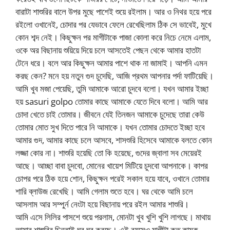
বারাটা শাশুরির বালে উপর মুছে পাশেই শুয়ে রইলাম। আর ও নিথর হয়ে পরে
রইলো ওখানেই, চোদার পর যেভাবে ফেলে রেখেছিলাম ঠিক সে ভাবেই, মুখে
কোন শব্দ নেই। কিছুক্ষন পর মাগীটাকে পাজা কোলা করে নিচে নেমে এলাম,
ওকে অর বিছানায় শুয়িয়ে দিয়ে চলে আসতেই পেছন থেকে আমার হাতটা
টেনে ধরে। বলে আর কিছুক্ষন আমার পাশে থাক না জামাই। আপনি এমন
করছ কেন? মনে হয় নতুন গুদ চুদেছি, আজি প্রথম আপনার পর্দা ফাটিয়েছি।
আমি খুব মজা পেয়েছি, তুমি আমাকে আরো চুদবে বলো। যখন আমার ইচ্ছা
হয় sasuri golpo তোমার কাছে আমাকে যেতে দিবে বলো। আমি আর
চোদা খেতে চাই তোমার। জীবনে যেই তিনজন আমাকে চুদেছে তারা কেউ
তোমার মোত সুখ দিতে পারে নি আমাকে। যখন তোমার চোদতে ইচ্ছা হবে
আমার গুদ, আমার কাছে চলে আসবে, শাসশুরি হিসেবে আমাকে বলতে কোন
লজ্জা কোর না। শাশুরি হয়েছি তো কি হয়েছে, গুদের জ্বালা সব মেয়েরই
আছে। আচ্ছা বাবা চুদবো, মোনের খায়েশ মিটিয়ে চুদবো আপনাকে। কাপর
চোপর পরে ঠিক হয়ে শোন, কিছুক্ষন পরেই সকাল হয়ে যাবে, ওখানে তোমার
শারি ব্লাউজ রেখেছি। আমি গেলাম শুতে হবে। ঘর থেকে আমি চলে
আসলাম আর সম্পুর্ন নেংটা হয়ে বিছানায় পরে রইল আমার শাশুরি।
আমি এসে লিলির পাসশে শুয়ে পরলাম, মোনটা খুব খুশি খুশি লাগছে। মাথায়
আমার শাশুরির চিন্তাই ঘুর ঘুর করছে। এই বয়সেও মাগীটা কত কামুক,