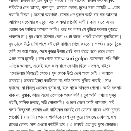
শরিরটাও বেশ তাগরা, খাশা বুক, রসালো ভোদা, চুদেও মজা পেয়েছি……আর
কত কি চিন্তা। অসবো অবশ্যই তোমার গুদ চুদতে আমি বার বার আসবো।
আমিও যে তোমার গুদ চুদে অনেক মজা পেয়েছি মাগী। কাল রাতে আবার
তোমর গুদ ফাটাতে আসবো আমি। তার পর কখন যে ঘুমিয়ে পরলাম বুজতে
পারলাম না। ঘুম থেকে উঠলাম বেলা ১১-টা বাজে, শাশুরি তখনো ঘুমাচ্ছিলো।
ঘুম থেকে উঠে দেখি পাশে বউ নেই বাগানে গেছে হয়তো। শাশুরির রুমে ঠুকে
দেখি সে শুয়ে আছে, দেখে বুজার উপায় নেই কাল রাতে ওকে ছাদে ফেলে
এমন করে চুদেছি। রুম থেকে চলেsasuri golpo আসতেই দেখি লিলি
এদিকে আসছে, এসেই বলে কাল রাতে কোথায় ছিলে এতক্ষন, বাইরে
এসেছিলাম সিগারেট খেতে। ঘুম থেকে উঠে দেখি পাশে নেই। আমাকে
ডাকতে। ডাকতে ইচ্ছা করছিলো না, তাই আবার ঘুমিয়ে পরেছি। মাও
ঘুমাচ্ছে, মা কিন্তু এতক্ষন ঘুমায় না, বলে মাকে ডাকতে গেলো। আমি বললাম
থাক না, ঘুমাক, কাছে এসো তোমাকে আদর করি। চুপ আমি এখনো সুস্থ
হইনি, মাসিক চলছে, সরি সোনামনি। ও চলে গেলে আমি হাসলাম, সরি
বলার কিছুনেই তোমার এই মাসিকের জন্যই তো তোমার মায়ের গুদটা চুদতে
পেরেছি। সারা দিন আমার শাশুরিকে বেশ ফুর ফুরে মেজাজে দেখলাম, হুম
রাতের চোদার রেশ এখনো কাটেনি তার। এ জন্যই এত ফুর ফুরে মেজাজ।