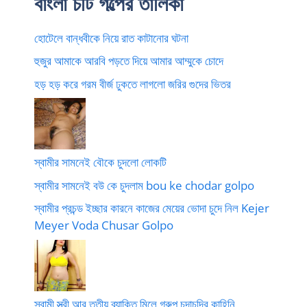
বাংলা চটি গল্পের তালিকা
হোটেলে বান্ধবীকে নিয়ে রাত কাটানোর ঘটনা
হুজুর আমাকে আরবি পড়তে দিয়ে আমার আম্মুকে চোদে
হড় হড় করে গরম বীর্জ ঢুকতে লাগলো জরির গুদের ভিতর
স্বামীর সামনেই বৌকে চুদলো লোকটি
স্বামীর সামনেই বউ কে চুদলাম bou ke chodar golpo
স্বামীর প্রচন্ড ইচ্ছার কারনে কাজের মেয়ের ভোদা চুদে নিল Kejer
Meyer Voda Chusar Golpo
স্বামী স্ত্রী আর তৃতীয় ব্যাক্তি মিলে গ্রুপ চুদাচুদির কাহিনি