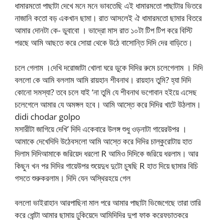
ধামারমতো পাছাটা দেখে মনে মনে ভাবতেছি এই ধামারমতো পাছাটার ভিতরে
নাজানি কতো বড় একখান ছামা। রাত আসলেই ঐ ধামারমতো ছামার বিতরে
আমার দোনটা কে- ডুবাবো । ভাদ্রো মাস রাত ১০টা টিপ টিপ করে বিস্টি
পরছে আমি আছতে করে সোয়া থেকে উঠে বাসোন্তি দিদি দের বাড়িতে।
চলে গেলাম ।দেখি দরোজাটা খোলা ঘরে ডুকে দিদির রুমে চলেগেলাম । দিদি
বললো কে আমি বললাম আমি রায়হান শীবনাথ। রায়হান তুমি? হ্যা দিদি
কোনো সমস্যা? তবে চলে যাই ‘না তুমি যে শীবনাথ ভগোবান হইয়ে এসেছ
চলেগেলে আমার যে অমঙ্গল হবে। আমি আস্তে করে দিদির খাটে উঠলাম।
didi chodar golpo
মসারীটা জাগিয়ে দেখি’ দিদি একেবারে উলঙ্গ শুধু ওড়নাটা গায়েরউপর ।
আমাকে দেখেদিদি উঠেবসলো আমি আস্তে করে দিদির চাল্কুরোটায় হাত
দিলাম দিদিআমাকে জরিয়েদ ধরলো R আমিও দিদিকে জরিয়ে ধরলাম। আর
কিছুন খন পর দিদির গায়েউপর শুয়েদুধ দুটো চুষছি R হাত দিয়ে ছামার বিচি
গসতে শুরুকরলাম। দিদি যেন অস্থিরহয়ে গেল
বললো ভাইরাহান আরপাছিনা মাল পরে আমার পাছাটা ভিজেগেছে তারা তারি
করে ধোন্টা আমার ছামায় ঢুকিয়েদে আমিদিদির দুপা ফাক করেফচাতকরে