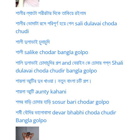
শালীর ল্যাংটা শরীরটার দিকে তাকিয়ে রইলাম
শালীর ভোদাটা রসে পরিপূর্ণ হয়ে গেল sali dulavai choda
chudi
শালী দুলাভাই চুদাচুদি
শালী salike chodar bangla golpo
শালি দুলাভাই চোদাচুদির গল্প and বেয়াইন কে চোদার গপ্ল Shali
dulavai choda chudir bangla golpo
শায়লা আন্টির দুধ খাওয়া। নতুন বাংলা চটি গল্প।
শায়লা আন্টি aunty kahani
শশুর বাড়ি চোদার হাড়ি sosur bari chodar golpo
শর্মী বৌদির ভালোবাসা devar bhabhi choda chudir
Bangla golpo