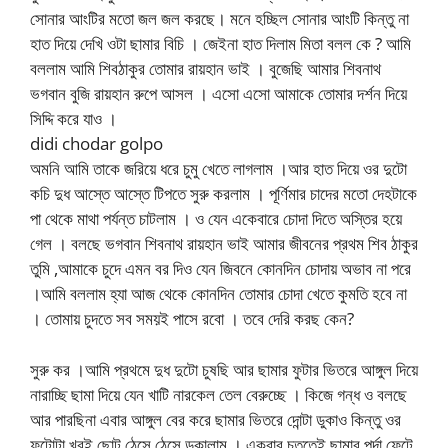
সোনার আংটির মতো জল জল করছে। মনে হচ্ছিল সোনার আংটি কিন্তু না
হাত দিয়ে দেখি ওটা ছামার বিচি । জেইনা হাত দিলাম মিতা বলল কে ? আমি
বললাম আমি শিবঠাকুর তোমার রায়হান ভাই । বুজেছি আমার শিবনাথ
ভগবান বুজি রায়হান রুপে আসল । এসো এসো আমাকে তোমার দর্শন দিয়ে
সিদ্দি করে যাও ।
didi chodar golpo
অমনি আমি তাকে জরিয়ে ধরে চুমু খেতে লাগলাম ।আর হাত দিয়ে ওর দুটো
কচি দুধ আস্তে আস্তে টিপতে সুরু করলাম । পূর্ণিমার চাদের মতো দেহটাকে
পা থেকে মাথা পর্যন্ত চাটলাম । ও যেন একেবারে চোদা দিতে অস্তির হয়ে
গেল । বলছে ভগবান শিবনাথ রায়হান ভাই আমার জীবনের প্রথম শিব ঠাকুর
তুমি ,আমাকে চুদে এমন বর দিও যেন জিবনে কোনদিন চোদায় অভাব না পরে
।আমি বললাম হ্যা আজ থেকে কোনদিন তোমার চোদা খেতে কুমতি হবে না
। তোমায় চুদতে সব সময়ই পাসে রবো । তবে দেরি করছ কেন?
সুরু কর ।আমি প্রথমে দুধ দুটো চুষছি আর ছামার ফুটার ভিতরে আঙ্গুল দিয়ে
নারাচ্ছি ছামা দিয়ে যেন খাটি নারকেল তেল বেরুচ্ছে । কিজে গন্ধ ও বলছে
আর পারছিনা এবার আঙ্গুল বের করে ছামার ভিতরে দোন্টা ডুকাও কিন্তু ওর
ফুটোটা খুবই ছোট ঠেসে ঠেসে ডুকালাম । একবার চুততেই ছামার পর্দা ফেটে