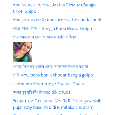
শ্বশুর তার বাড়া সম্পূর্ন গুদে ঢুকিয়ে দিয়ে বীর্যপাত করে-Bangla
Choti Golpo
শ্বশুর চুদলো আমার বউ কে sosurer sathe chudachudi
শ্বশুর কাছে চোদন – Bangla Putki Marar Golpo
শোন আজকে যা হলো তা কাওকে বলবি না কিন্ত
শেষের দিকে জয়া জোরে জোরে অনেকক্ষন শিৎকার করলো
শেলী আপা…boro bon k chodar bangla golpo
শেফালির সাথে Kejer meye Shafalir Shata
শুভ্রর নুনু মুন্নিদির ভিতরেdidikichudai
শীব পুজার রাতে শীব সেজে বাসোন্তি দিদি R মিতা কে চুদলাম shib
pujar raty basunti didi R mitaka chud lam