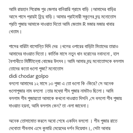
আমি রায়হান পিরোজ পুর জেলার বানিয়ারি গ্রামে বাড়ি ।আমাদের বাড়ির
আসে পাসে প্রায়ই হিন্দু বাড়ি। আমার প্রাইমারী স্কুলের বন্দু মনোতোস
প্রতি পুজায় আমাকে দাওয়াত দিতো আমি জেতাম R মজার মজার খাবার
খেতাম।
পাসের বারিটা বাসোন্তি দিদি দের ।খলের ওপারের বাড়িটা মিতাদের তারাও
আমাদের দাওয়াত দিতো। কার্তিক মাসে নতুন ধান বরোনের নবাননো , হাল
বৈশাখীতে মিষ্টিটান্যো বোজের উৎসব। আমি আমার বন্দু মনোতোসকে বললাম
তোদের কতো গুলো পুজা? মনোতোস
didi chodar golpo
বললো আমাদের ১২ মাসে ১৩ পুজা এ তো গুলো কি -কিরে? সে অনেক
গুলোপুজার নাম বললো ।তার মধ্যো শীব পুজার নামটাও ছিলো। আমি
বললাম শীব পুজায়তো আমাকে কখনো দাওয়াত দিসনি ,সে বললো শীব পুজায়
দাওয়াত হয়না, আমি বললাম কেন? তা -বলা জাবেনা।
অনেক তোসামোত করলে অবো শেষে একদিন বললো । শীব পুজার রাতে
দেবোতা শীবনাথ এসে কুমারি মেয়েদের দর্শন দিয়েযান।, সেটা আবার