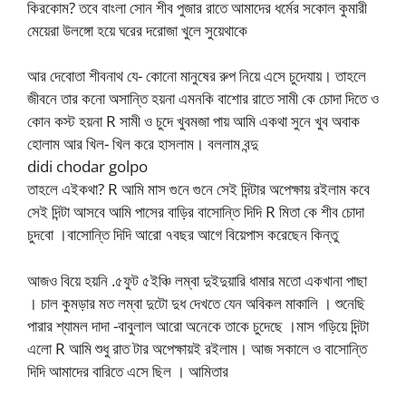
কিরকোম? তবে বাংলা সোন শীব পুজার রাতে আমাদের ধর্মের সকোল কুমারী
মেয়েরা উলঙ্গো হয়ে ঘরের দরোজা খুলে সুয়েথাকে
আর দেবোতা শীবনাথ যে- কোনো মানুষের রুপ নিয়ে এসে চুদেযায়। তাহলে
জীবনে তার কনো অসান্তি হয়না এমনকি বাশোর রাতে সামী কে চোদা দিতে ও
কোন কস্ট হয়না R সামী ও চুদে খুবমজা পায় আমি একথা সুনে খুব অবাক
হোলাম আর খিল- খিল করে হাসলাম। বললাম বন্দু
didi chodar golpo
তাহলে এইকথা? R আমি মাস গুনে গুনে সেই দিন্টার অপেক্ষায় রইলাম কবে
সেই দিন্টা আসবে আমি পাসের বাড়ির বাসোন্তি দিদি R মিতা কে শীব চোদা
চুদবো ।বাসোন্তি দিদি আরো ৭বছর আগে বিয়েপাস করেছেন কিন্তু
আজও বিয়ে হয়নি .৫ফুট ৫ইঞ্চি লম্বা দুইদুয়ারি ধামার মতো একখানা পাছা
। চাল কুমড়ার মত লম্বা দুটো দুধ দেখতে যেন অবিকল মাকালি । শুনেছি
পারার শ্যামল দাদা -বাবুলাল আরো অনেকে তাকে চুদেছে ।মাস গড়িয়ে দিন্টা
এলো R আমি শুধু রাত টার অপেক্ষায়ই রইলাম। আজ সকালে ও বাসোন্তি
দিদি আমাদের বারিতে এসে ছিল । আমিতার