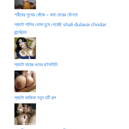
শরীরের সুখের খোঁজে – বাবা মেয়ের যৌনতা
ল্যাংটা শালির ভোদা চুষে খেয়েছি shali dulavai chodar
golpo
ল্যাংটা মায়ের গুদের ছটফটানি
ল্যাংটা কাকিমা নতুন চটি গল্প