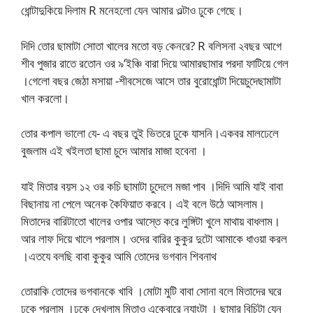
ধোন্টাদুকিয়ে দিলাম R মনেহলো যেন আমার ওল্টাও ঢুকে গেছে।
দিদি তোর ছামাটা সোতা খালের মতো বড় কেনরে? R বলিসনা ২বছর আগে
শীব পুজার রাতে রতোন ওর ৯’ইঞ্চি বারা দিয়ে আমারছামার পরদা ফাটিয়ে গেল
।গেলো বছর জেঠা মসায়া -শীবসেজে আসে তার বুরোধোন্টা দিয়েচুদেছামাটা
খাল করলো।
তোর কপাল ভালো যে- এ বছর তুই ভিতরে ঢুকে যাসনি।একবর মালঢেলে
বুজলাম এই খইলতা ছামা চুদে আমার মাজা হবেনা ।
যাই মিতার বয়স ১২ ওর কচি ছামাটা চুদেলে মজা পাব ।দিদি আমি যাই বাবা
বিছানায় না পেলে অনেক কৈফিয়াত করবে। এই বলে উঠে আসলাম।
মিতাদের বারিটাতো খালের ওপার আস্তে করে লুঙ্গিটা খুলে মাথায় বাধলাম।
আর লাফ দিয়ে খালে পরলাম। ওদের বারির কুকুর দুটো আমাকে ধাওয়া করল
।এতযে বলছি বাবা কুকুর আমি তোদের ভগবান শিবনাথ
তোরাকি তোদের ভগবানকে খাবি ।মোটা মুটি বাবা সোনা বলে মিতাদের ঘরে
ঢুকে পরলাম ।ঢুকে দেখলাম মিতাও একেবারে ন্যাংটা । ছামার বিচিটা যেন