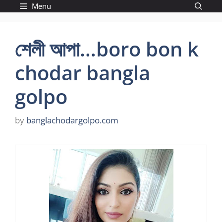
Skip
Menu
to
content
শেলী আপা…boro bon k
chodar bangla
golpo
by
banglachodargolpo.com