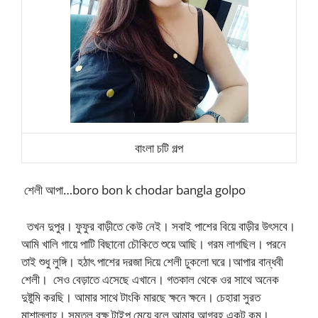
বাংলা চটি গল্প
শেলী আপা…boro bon k chodar bangla golpo
তখন দুপুর। ফুফুর বাড়ীতে কেউ নেই। সবাই পাশের বিয়ে বাড়ীর উৎসবে।
আমি খালি গায়ে পাটি বিছানো চৌকিতে শুয়ে আছি। গরম লাগছিল। পরনে
তাই শুধু লুঙ্গি। হঠাৎ পাশের দরজা দিয়ে শেলী ঢুকলো ঘরে।আপার বান্ধবী
শেলী। সেও বেড়াতে এসেছে এখানে। গতকাল থেকে ওর সাথে অনেক
দুষ্টুমি করছি। আমার সাথে টাংকি মারছে ক্ষনে ক্ষনে। চেহারা সুরত
মাশাল্লাহ। সমতল বক্ষ টাইপ মেয়ে বলে আমার আগ্রহ একটু কম।