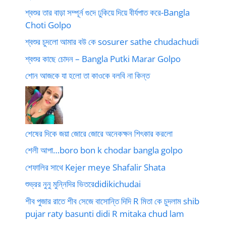
শ্বশুর তার বাড়া সম্পূর্ন গুদে ঢুকিয়ে দিয়ে বীর্যপাত করে-Bangla
Choti Golpo
শ্বশুর চুদলো আমার বউ কে sosurer sathe chudachudi
শ্বশুর কাছে চোদন – Bangla Putki Marar Golpo
শোন আজকে যা হলো তা কাওকে বলবি না কিন্ত
শেষের দিকে জয়া জোরে জোরে অনেকক্ষন শিৎকার করলো
শেলী আপা…boro bon k chodar bangla golpo
শেফালির সাথে Kejer meye Shafalir Shata
শুভ্রর নুনু মুন্নিদির ভিতরেdidikichudai
শীব পুজার রাতে শীব সেজে বাসোন্তি দিদি R মিতা কে চুদলাম shib
pujar raty basunti didi R mitaka chud lam