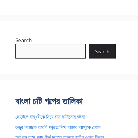
Search
Search
বাংলা চটি গল্পের তালিকা
হোটেলে বান্ধবীকে নিয়ে রাত কাটানোর ঘটনা
হুজুর আমাকে আরবি পড়তে দিয়ে আমার আম্মুকে চোদে
হড় হড় করে গরম বীর্জ ঢুকতে লাগলো জরির গুদের ভিতর