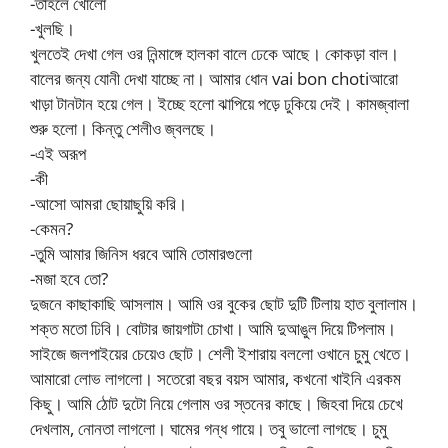
-তাহলে খোলো
-খুলছি।
খুলতেই দেখা গেল ওর নিন্মাঙ্গে হালকা বালে ঢেকে আছে। কোকড়া বাল।
বালের জন্য যোনী দেখা যাচ্ছে না। আমার ধোন vai bon chotiআরো
খাড়া টানটান হয়ে গেল। ইচ্ছে হলো ঝাপিয়ে পড়ে ঢুকিয়ে দেই। কামজ্বালা
শুরু হলো। কিন্তু শেলীও জ্বলছে।
-এই অরূপ
-কী
-আসো আমরা ছোয়াছুয়ি করি।
-কেমন?
-তুমি আমার জিনিস ধরবে আমি তোমারগুলো
-মজা হবে তো?
দুজনে কাছাকাছি আসলাম। আমি ওর বুকের ছোট দুটি টিলায় হাত বুলালাম।
শক্ত মতো ঢিবি। বোটার জায়গাটা চোখা। আমি দুআঙুল দিয়ে টিপলাম।
সাইজে জলপাইয়ের চেয়েও ছোট। শেলী ইশারায় বললো ওখানে চুমু খেতে।
আমারো লোভ লাগলো। সতেরো বছর বয়স আমার, কখনো খাইনি এরকম
কিছু। আমি ঠোট দুটো নিয়ে গেলাম ওর স্তনের কাছে। জিহবা দিয়ে চেখে
দেখলাম, নোনতা লাগলো। ঘামের গন্ধ গায়ে। তবু ভালো লাগছে। চুমু