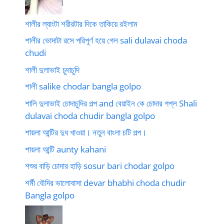
শালীর ল্যাংটা শরীরটার দিকে তাকিয়ে রইলাম
শালীর ভোদাটা রসে পরিপূর্ণ হয়ে গেল sali dulavai choda
chudi
শালী দুলাভাই চুদাচুদি
শালী salike chodar bangla golpo
শালি দুলাভাই চোদাচুদির গল্প and বেয়াইন কে চোদার গপ্ল Shali
dulavai choda chudir bangla golpo
শায়লা আন্টির দুধ খাওয়া। নতুন বাংলা চটি গল্প।
শায়লা আন্টি aunty kahani
শশুর বাড়ি চোদার হাড়ি sosur bari chodar golpo
শর্মী বৌদির ভালোবাসা devar bhabhi choda chudir
Bangla golpo