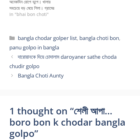
অনেকদিন রোগে ভুগে। খালার
সবচেয়ে বড় মেয়ে শিলা। গ্রামের
মেয়ে। বাড়িতে ওকে দেখার মতো
In "bhai bon choti"
আর কেই নেই। দুই ভাই শহরে
থাকে। ভাইদের সাথে থাকার মতো
সুযোগও নেই। তাই মা তাকে
Categories
bangla chodar golper list
,
bangla choti bon
,
আমাদের বাসায় নিয়ে আসে।
আমাদের বাসা…
panu golpo in bangla
দারোয়ানকে দিয়ে চোদালাম daroyaner sathe choda
chudir golpo
Bangla Choti Aunty
1 thought on “শেলী আপা…
boro bon k chodar bangla
golpo”