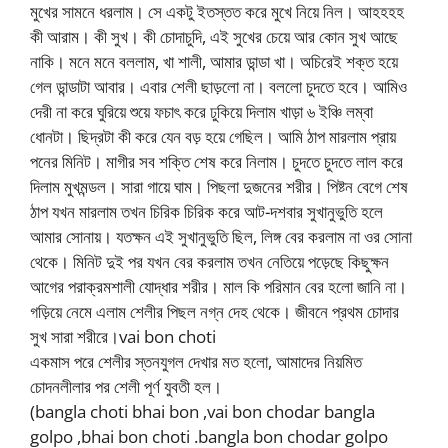
মুখের সামনে ধরলাম। সে একটু ইতস্তত করে মুখে নিয়ে নিল। আহহহহ
কী আরাম। কী সুখ। কী চোদাচুদি, এই সুখের চেয়ে আর কোন সুখ আছে
নাকি। মনে মনে বললাম, খা শালী, আমার ডান্ডা খা। অচিরেই শক্ত হয়ে
গেল ডান্ডাটা আবার। এবার শেলী ছাড়লো না। বললো চুদতে হবে। আমিও
দেরী না করে ঘুরিয়ে শুয়ে ফচাৎ করে ঢুকিয়ে দিলাম খাড়া ৬ ইঞ্চি লম্বা
ধোনটা। ছিদ্রটা কী করে যেন বড় হয়ে গেছিল। আমি ঠাপ মারলাম প্রায়
পনের মিনিট। মাগীর সব শক্তি শেষ করে নিলাম। চুদতে চুদতে লাল করে
দিলাম মুখমন্ডল। সারা গায়ে ঘাম। পিছলা দুজনের শরীর। পিষ্টন বেগে শেষ
ঠাপ যখন মারলাম তখন চিরিক চিরিক করে আট-দশবার সুখানুভুতি হলে
আমার সোনায়। যতক্ষন এই সুখানুভুতি ছিল, লিঙ্গ বের করলাম না ওর সোনা
থেকে। মিনিট দুই পর যখন বের করলাম তখন নেতিয়ে পড়েছে কিছুক্ষন
আগের পরাক্রমশালী যোদ্ধার শরীর। মাল কি পরিমান বের হলো জানি না।
গড়িয়ে নেমে এলাম শেলীর পিছল নগ্ন দেহ থেকে। জীবনে প্রথম চোদার
সুখ সারা শরীরে।vai bon choti
একমাস পরে শেলীর স্তনযুগল দেখার মত হলো, আমাদের নিয়মিত
চোদনলীলার পর শেলী পূর্ণ যুবতী হল।
(bangla choti bhai bon ,vai bon chodar bangla
golpo ,bhai bon choti .bangla bon chodar golpo