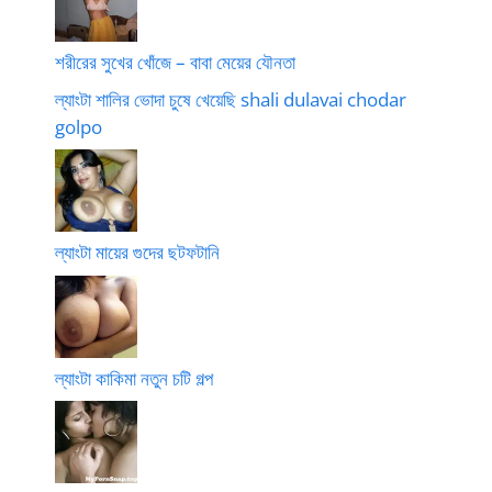
শরীরের সুখের খোঁজে – বাবা মেয়ের যৌনতা
ল্যাংটা শালির ভোদা চুষে খেয়েছি shali dulavai chodar
golpo
ল্যাংটা মায়ের গুদের ছটফটানি
ল্যাংটা কাকিমা নতুন চটি গল্প