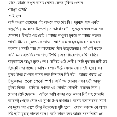
-মানে তোমার আঙুল আমার সোনার ভেতর ঢুকিয়ে খেলবে
-আঙুল চোদা?
-তাই হবে
আমি কখনো মেয়েদের এই অঞ্চলে হাত দেই নি। প্রথমে গরম একটা
অনুভুতি। কম্বলের উত্তাপ। না আরো বেশী। তুলতুলে নরম ভেজা ওর
সোনাটা। ছিদ্রটা এত ছোট। আমার আঙুলই ঢুকছে না আমার অতবড়
ধোনটা কীভাবে ঢুকতো কে জানে। আমি এক আঙুল ঢুকিয়ে মারতে শুরু
করলাম। মারছি আর সে কাতরাচ্ছে যৌন উত্তেজনায়। কোঁ কোঁ করছে।
আমি অন্য হাত দিয়ে ওর পাছা টিপছি। এক পর্যায়ে পাছার ছিদ্র দিয়ে
অন্যহাতের আঙুল ঢুকে গেল। লাফিয়ে ওঠে শেলী। আমি বুঝলাম মাগী দুই
ছিদ্রেই মজা পাচ্ছে। আমি ওর গায়ে উঠে বসলাম সোনা মুখী হয়ে। ওর
বুকের উপর রাখলাম আমার নরম লিঙ্গ আর বিচি দুটা। আমার পাছায় ওর
চিবুকেরvai bon choti স্পর্শ। আমি ওর সোনায় এবার দুটো আঙুল
ঢুকিয়ে দিলাম। তাকিয়ে দেখলাম ওর সোনাটা গোলাপী ভেতরের দিকে।
সোনার ঠোট দেখলাম। এদিকে আমি কায়দা করে আমার বিচি সহ সোনাটা
আরেকটু পেছনে ঠেলে ওর মুখের উপর রাখলাম। আমার অন্ডকোষেরা সাথে
ওর মুখের ঘষা লেগে তীব্র উত্তেজনা সৃষ্টি হলো। খেয়াল করলাম সে আমার
বিচি দুটো চুষছে হালকা চালে। আমি কায়দা করে আমার নরম লিঙ্গটা ওর