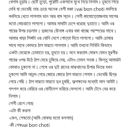
খেলাম চুড়ায়। ছোট চুড়ো, পুরোটা একসাথে মুখে নিয়ে নিলাম। চুষতে গিয়ে
দেখি যা ভেবেছি তার চেয়ে অনেক বেশী মজা।vai bon choti বদলিয়ে
বদলিয়ে খেতে লাগলাম ডান আর বাম স্তন। শেলী কামোত্তোজনায় সাপের
মতো মোচরাতে লাগলো। আমার মাথাটা চেপে ধরেছে দুহাতে। আমি ওর
গায়ের উপর চড়লাম। দুজনের যৌনাঙ্গ এবার ঘষা খাচ্ছে পরস্পরের সাথে।
আমার খাড়া লিঙ্গটা ওর যোনি দেশে গোত্তা দিতে লাগলো। আমি চোষার
সাথে সাথে কোমরে ঠাপ মারতে লাগলাম। আমি তখনো শিখিনি কিভাবে
একটা মেয়েকে ঢোকাতে হয়, চুদতে হয়। মনে করতাম মোরগ যেমন মুরগীর
গায়ের ওপর উঠে ঠাপ মেরে ঢুকিয়ে দেয়, এটাও তেমন সহজ। কিন্তু আমারটা
কোথাও ঢুকলো না। শেষে ওর দুই রানের মাঝখানের চিপার ভিতর যখন
ঢুকলো আমি আনন্দ পেয়ে জোরে জোরে ঠাপ মারতে গেলাম। ভেবেছি ছিদ্র
পেয়ে গেছি। ঠাপ মারতে মারতে দুধ চুষছি, অল্পক্ষনের মধ্যেই মাল আউট।
গলগল করে বেরিয়ে ওর যোনীদেশ ভরিয়ে ফেললো। আমি টেনে বের করে
নিলাম।
শেলী রেগে গেছে
-এটা কী করলা
-কেন, শেষতো (আমি বোকার মতো বললাম)
-কী শেষvai bon choti