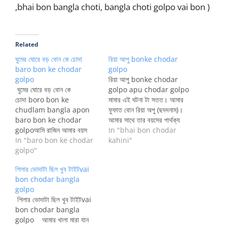
,bhai bon bangla choti, bangla choti golpo vai bon )
Related
ঘুমের ঘোরে বড় বোন কে চোদা
রিয়া আপু bonke chodar
baro bon ke chodar
golpo
golpo
রিয়া আপু bonke chodar
ঘুমের ঘোরে বড় বোন কে
golpo apu chodar golpo
চোদা boro bon ke
মামার এই ঘটনা টা সতত। আমার
chudlam bangla apon
ফুফাত বোন রিয়া অপু (ছদদনাম)।
baro bon ke chodar
আমার সাথে তার বয়সের পার্থক্য
golpoআমি রাজিন আমার বয়স
মাত্র 4 বছরের। ছোট বেলা থেকে
In "bhai bon chodar
২২। আমার জীবনের একটি মজার
In "baro bon ke chodar
ওর সাথে একসাথে খেলাধুলা
kahini"
ঘটনা আমি আপনাদের সাথে শেয়ার
golpo"
করতাম। আমাদের ফ্যামিলি টা খুব ই
করতে চাই। আমাদের পরিবারের
মজার। চাচাতো ফুফাত ভাই বোন
শিলার ভোদাটা ছিল খুব টাইটvai
সদস্য সংখ্যা কাজের মেয়ে সহ
মিলে আমরা প্রায় 30 জন।…
bon chodar bangla
চারজন্। আমি মা, আর আমার দুই
golpo
বছরের বড় বড়বোন, আর বাবা দেশের
শিলার ভোদাটা ছিল খুব টাইটvai
বাইরে…
bon chodar bangla
golpo আমার খালা মারা যান