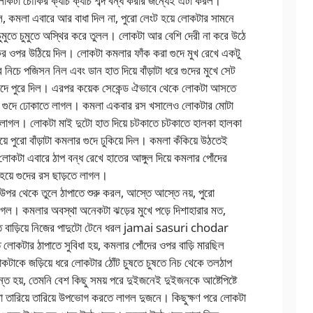
কটা চৌকির ক্যাচ ক্যাচ শব্দ বন্ধ করার জন্যেই এটা করল।
ল, কমলা এবারে আর বাধা দিল না, পুরো লেংট হয়ে লোকটার সামনে
 চুমুতে চুমুতে অস্থির করে তুলল। লোকটা আর বেশি দেরী না করে উঠে
বুকের ওপর উঠিয়ে দিল। লোকটা কমলার ফাঁক করা গুদে মুখ রেখে একটু
ার নিচে পজিসন নিল এবং ডান হাত দিয়ে বাঁড়াটা ধরে গুদের মুখে সেট
লার গুদে পুরে দিল। এরপর কয়েক সেকেন্ড ঐভাবে থেকে লোকটা আসতে
মলার গুদে ঢোকাতে লাগল। কমলা একবার রস খসালেও লোকটার মোটা
তে লাগল। লোকটা মাই দুটো হাত দিয়ে চটকাতে চটকাতে হালকা হালকা
ে পুরো বাঁড়াটা কমলার গুদে ঢুকিয়ে দিল। কমলা কঁকিয়ে উঠতেই
কটা এবারে ঠাপ বন্ধ রেখে হাতের আঙ্গুল দিয়ে কমলার পোঁদের
হয়ে গুদের রস ছাড়তে লাগল।
পর থেকে তুলে ঠাপাতে শুরু করল, আস্তে আস্তে নয়, পুরো
লাগল। কমলার অবস্থা অনেকটা ঝড়ের মুখে পড়ে দিশাহারার মত,
ত বাড়িয়ে নিজের পাদুটো টেনে ধরল jamai sasuri chodar
কটার ঠাপাতে সুবিধা হয়, কমলার পোঁদের ওপর বাড়ি মারছিল
টাকে জড়িয়ে ধরে লোকটার ঠোঁট চুষতে চুষতে নিচ থেকে তলঠাপ
ত হয়, তেমনি বেশ কিছু সময় পরে দুইজনেই দুইজনকে আষ্টেপিষ্টে
তারিয়ে তারিয়ে উপভোগ করতে লাগল দুজনে। কিছুক্ষণ পরে লোকটা