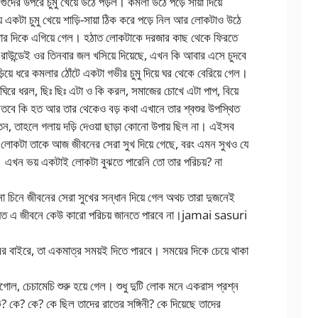
গুদের উপরে চুমু খেয়ে উঠে পড়ল। কমলা উঠে পড়ে সায়া দিয়ে
়ায় একটা চুমু খেয়ে শাড়ি-সায়া ঠিক করে পড়ে নিল আর লোকটাও উঠে
ে দরজার দিকে এগিয়ে গেল। হঠাত লোকটাকে দরজার কাছ থেকে ফিরতে
রাউন্ডেই ওর তিনবার জল খসিয়ে দিয়েছে, এখন কি আবার এসে চুদবে
য়ে ধরে কমলার ঠোঁটে একটা গভীর চুমু দিয়ে ঘর থেকে বেরিয়ে গেল।
রে ধরল, ছিঃ ছিঃ এটা ও কি করল, সমাজের চোখে এটা পাপ, বিয়ে
বে কি হত আর তার থেকেও বড় কথা এখানে তার শ্বশুর উপস্থিত
, তাহলে গলায় দড়ি দেওয়া ছাড়া কোনো উপায় ছিল না। এইসব
লোকটা তাকে আজ জীবনের সেরা সুখ দিয়ে গেছে, বরং এমন সুখও যে
িল। এখন ভয় একটাই লোকটা বুঝতে পারেনি তো তার পরিচয়? না
চিনে জীবনের সেরা সুখের সন্ধান দিয়ে গেল অথচ তারা দুজনেই
হয়ত এ জীবনে কেউ কারো পরিচয় জানতে পারবে না।jamai sasuri
ের বাইরে, তা একমাত্র সময়ই দিতে পারবে। সময়ের দিকে চেয়ে থাকা
টগোল, চেচামেচি শুরু হয়ে গেল। শুধু দুটি লোক মনে একরাস প্রশ্ন
 কে? কে? কে? কে ছিল তাদের রাতের সঙ্গিনী? কে দিয়েছে তাদের