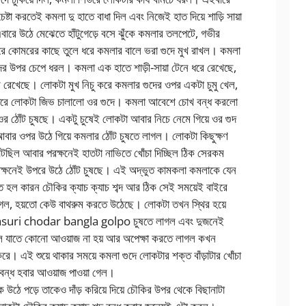
েষ্টা করতেই কমলা দু হাতে বাধা দিল এবং নিজেই হাত দিয়ে শাড়ি সায়া
বারে উঠে মেঝেতে হাঁটুগেড়ে বসে ঝুঁকে কমলার তলপেটে, গভীর
 করে কোমরের কাছে তুলে ধরে কমলার বালে ভরা গুদে মুখ রাখল। কমলা
র উপর চেপে ধরল। কমলা এক হাতে শাড়ী-সায়া টেনে ধরে রেখেছে,
 রেখেছে। লোকটা মুখ নিচু করে কমলার গুদের ওপর একটা চুমু খেল,
িয়ে ধরে লোকটা জিভ চালালো ওর গুদে। কমলা আবেশে চোখ বন্ধ করলো
 ঠোঁট চুষছে। একটু চুষেই লোকটা আবার নিচে নেমে গিয়ে ওর গুদ
 আবার ওপর উঠে গিয়ে কমলার ঠোঁট চুষতে লাগল। লোকটা কিছুক্ষণ
াটছিল আবার পরক্ষনেই হাতটা নাভিতে খোঁচা দিচ্ছিল ঠিক সেরকম
ক্ষনেই উপরে উঠে ঠোঁট চুষছে। এই অদ্ভুত কামকলা কমলাকে যেন
তে হল কারন চৌকির ক্যাচ ক্যাচ শব্দ আর ঠিক সেই সময়েই বাইরে
 গেল, হয়তো কেউ বাথরুম করতে উঠেছে। লোকটা তখন স্থির হয়ে
i sasuri chodar bangla golpo চুষতে লাগল এবং দুজনেই
 থাকল যাতে কোনো আওয়াজ না হয় আর অপেক্ষা করতে লাগল কখন
রে। এই শুয়ে থাকার সময়ে কমলা গুদে লোকটার শক্ত বাঁড়াটার খোঁচা
বন্ধ হবার আওয়াজ পাওয়া গেল।
ঠে পড়ে তাকেও দাঁড় করিয়ে দিয়ে চৌকির উপর থেকে বিছানাটা