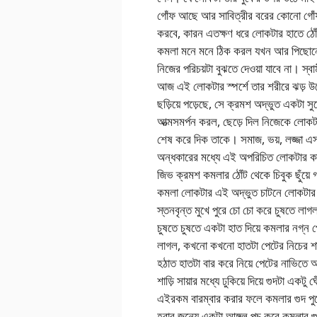
গোঁফ আছে আর সাবিত্রীর বরের কোনো গোঁ
করবে, কারন এতক্ষণ ধরে লোকটার হাতে ঠোঁ
কমলা মনে মনে ঠিক করল যখন আর পিছোনো য
নিজের পরিচয়টা বুঝতে দেওয়া যাবে না। স্
আজ এই লোকটার স্পর্শে তার শরীরে ঝড় উঠ
ছড়িয়ে পড়েছে, সে ক্রমশ অদ্ভুত একটা স
আত্মসমর্পন করল, ছেড়ে দিল নিজেকে লোকটার
শেষ করে দিক তাকে। সমাজ, ভয়, লজ্জা এস
অন্ধকারের মধ্যে এই অপরিচিত লোকটার কাছ
জিভ ক্রমশ কমলার ঠোঁট থেকে চিবুক ছুঁয়ে 
কমলা লোকটার এই অদ্ভুত চাটনে লোকটার 
স্তনবৃন্ত মুখে পুরে চো চো করে চুষতে 
চুষতে চুষতে একটা হাত দিয়ে কমলার 
লাগল, কখনো কখনো হাতটা পেটের নিচের শাড়ি
হঠাত হাতটা বার করে নিয়ে পেটের নাভিতে আ
শাড়ি সায়ার মধ্যে ঢুকিয়ে দিয়ে গুদটা এক
এইরকম বারম্বার করার ফলে কমলার গুদ পুরো
হবার জন্যে একটা আঙ্গুল পুচ করে কমলার গ