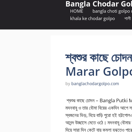
Bangla Chodar Go
Skip
to
HOME
bangla choti golpo
content
khala ke chodar golpo
শালী 
শ্বশুর কাছে চ
Marar Golp
by
banglachodargolpo.com
শ্বশুর কাছে চোদন – Bangla Putk
মদনবাবু ও তার বৌমা বিয়ের একদিন আগে সা
স্বজনের ভিড়, বিয়ে বাড়ি পুরো হই হট্টগো
আনন্দ উচ্ছাসে মেতে ওঠে। মদনবাবু বৌমার 
দিয়ে সারা দিন কেটে যায় কমলা বুঝতেও পার