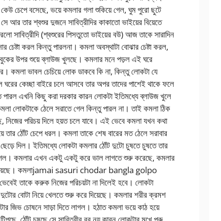
উ চেপে বসেছে, ভয়ে কমলার গলা শুকিয়ে গেল, ঘুম পুরো ছুটে
 আর তার শ্বশুর দুজনে সাবিত্রীদির কাকাতো ভাইয়ের বিয়েতে
রলো সাবিত্রীদি (শ্বশুরের পিসতুতো ভাইয়ের বউ) আজ তাকে সারাদিন
বসার চেষ্টা করল কিন্তু পারলনা। কমলা অবস্থাটা বোঝার চেষ্টা করল,
 বুকের উপর শুয়ে ব্লাউজ খুলছে। কমলার মনে পড়ল এই ঘরে
বর। কমলা ভাবল চেচিয়ে লোক ডাকবে কি না, কিন্তু লোকটা যে
লে ঘরের কেচ্ছা বাইরে চলে আসবে তার অপর তাদের পাশেই থাকে ফলে
 পারল এখনি কিছু করা দরকার কারন লোকটা ইতিমধ্যে ব্লাউজ খুলে
 কমলা লোকটাকে ঠেলে সরাতে গেল কিন্তু পারল না। তাই কমলা ঠিক
ে, নিজের পরিচয় দিলে হয়ত চলে যাবে। এই ভেবে কমলা যখন কথা
দিয়ে তার ঠোঁট চেপে ধরল। কমলা তাকে শেষ বারের মত ঠেলে সরাবার
ল ছেড়ে দিল। ইতিমধ্যে লোকটা কমলার ঠোঁট দুটো চুষতে চুষতে তার
লাগল। কমলার এখন একটু একটু করে ভাল লাগতে শুরু করেছে, কমলার
ে দিয়েছে। কমলাjamai sasuri chodar bangla golpo
রী ভেবেই তাকে করুক নিজের পরিচয়টা না দিলেই হবে। লোকটা
দুটোর বোটা নিয়ে খেলতে শুরু করে দিয়েছে। কমলার শরীর ক্রমশ
র জিভ চোষনে সাড়া দিতে লাগল। হঠাত কমলা ভয়ে কাঠ হয়ে
পছে, ঠোঁট চুষছে সে সাবিত্রীর বর নয় কারন লোকটার মুখে পুরু