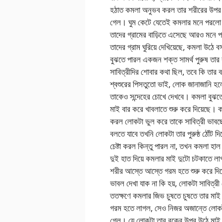
হঠাত কমলা অনুভব করল তার শরীরের উপর কে
গেল। ঘুম কেটে যেতেই কমলার মনে পরলো সে
তাদের গ্রামের বাড়িতে এসেছে আরও মনে প
তাদের গ্রাম ঘুরিয়ে দেখিয়েছে, কমলা উঠে 
বুঝতে পারল একজন শক্ত সামর্থ পুরুষ তার
সাবিত্রীদির শোবার কথা ছিল, তবে কি তার 
শ্বশুরের পিসতুতো ভাই, লোক জানাজানি হ
তাকেও সন্দেহের চোখে দেখবে। কমলা বুঝতে
মাই বার করে খাবলাতে শুরু করে দিয়েছে।
করল লোকটা ভুল করে তাকে সাবিত্রী ভাবছ
বলতে যাবে তখনি লোকটা তার পুরুষ্ঠ ঠোঁট 
চেষ্টা করল কিন্তু পারল না, তখন কমলা হা
দুই হাত দিয়ে কমলার মাই দুটো চটকাতে 
শরীর আস্তে আস্তে গরম হতে শুরু কর
ভাবল দেখা যাক না কি হয়, লোকটা সাবিত্
ততক্ষণে কমলার জিভ চুষতে চুষতে তার মাই 
গরম হতে লাগল, সেও নিজর অজান্তে লোকটা
গেল। যে লোকটা তার বুকের উপর উঠে মাই টি