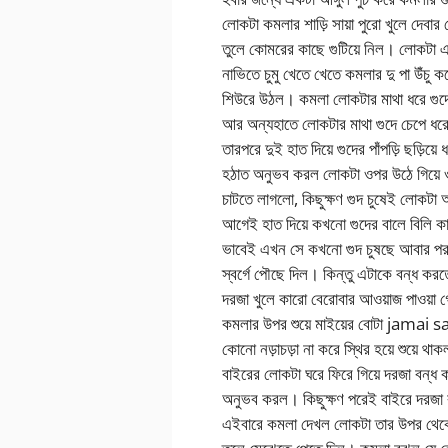
লোকটা কমলার শাড়ি সায়া পুরো খুলে দেবার চ
তুলে কোমরের কাছে গুটিয়ে নিল। লোকটা এ
নাভিতে চুমু খেতে খেতে কমলার দু পা উঁচু
শিউরে উঠল। কমলা লোকটার মাথা ধরে গুদে
আর অন্যহাতে লোকটার মাথা গুদে চেপে ধরে
তারপরে দুই হাত দিয়ে গুদের পাঁপড়ি ছড়
হঠাত অনুভব করল লোকটা ওপর উঠে গিয়ে ওর
চাটতে লাগলো, কিছুক্ষণ গুদ চুষেই লোকটা
আগেই হাত দিয়ে কখনো গুদের বালে বিলি ক
ভাবেই এখন সে কখনো গুদ চুষছে আবার পর
স্বর্গে পৌছে দিল। কিন্তু এটাকে বন্ধ কর
দরজা খুলে কারো বেরোবার আওয়াজ পাওয়া
কমলার উপর শুয়ে মাইয়ের বোটা jama
কোনো নড়াচড়া না করে স্থির হয়ে শুয়ে
বাইরের লোকটা ঘরে ফিরে গিয়ে দরজা বন্ধ ক
অনুভব করল। কিছুক্ষণ পরেই বাইরে দরজা 
এইবারে কমলা দেখল লোকটা তার উপর থেকে উ