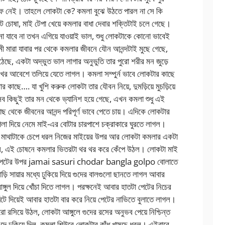
ফ নেই। তাহলে লোকটা কে? কমলা বুঝে উঠতে পারল না সে কি
ট চোষা, মাই টেপা খেয়ে কমলার বাধা দেবার শক্তিটাই চলে গেছে।
াবে না তখন এগিয়ে যাওয়াই ভাল, শুধু লোকটাকে কোনো ভাবেই
বামী মারা যাবার পর থেকে কমলার জীবনে যৌন আনন্দটাই মুছে গেছে,
েছে, একটা অদ্ভুত ভাল লাগার অনুভুতি তার পুরো শরীর মন জুড়ে
ুখের আবেশে তলিয়ে যেতে লাগল। কমলা সম্পুর্ন ভাবে লোকটার কাছে
 কাছে…. যা খুশি করুক লোকটা তার যৌবন নিয়ে, দুমড়িয়ে মুচড়িয়ে
ব কিছুই তার মন থেকে ভ্যানিশ হয়ে গেছে, এখন কমলা শুধু এই
 থেকে জীবনের আনন্দ পরিপূর্ণ ভাবে পেতে চায়। এদিকে লোকটার
গলা দিয়ে নেমে মাই-এর বোটার চারপাশে চক্রাকারে ঘুরতে লাগল।
মাথাটাকে চেপে ধরল নিজের মাইয়ের উপর আর লোকটা কমলার একটা
লাগল, এই চোষনে কমলার ভিতরটা থর থর করে কেঁপে উঠল। লোকটা মাই
নগ্ন পেটের উপর jamai sasuri chodar bangla golpo বোলাতে
 সায়ার মধ্যে ঢুকিয়ে দিয়ে গুদের বালগুলো ছানতে লাগল আবার
ঙ্গুল দিয়ে খোঁচা দিতে লাগল। পরক্ষনেই আবার হাতটা পেটের নিচের
টু ঘেঁটে দিয়েই আবার হাতটা বার করে নিয়ে পেটের নাভিতে বুলাতে লাগল।
 রসিয়ে উঠল, লোকটা আঙ্গুলে গুদের রসের অনুভব পেয়ে নিশ্চিন্ত
ুদে ঢুকিয়ে দিল, কমলা শিউরে লোকটার কাঁধ খামচে ধরল। এইবারে