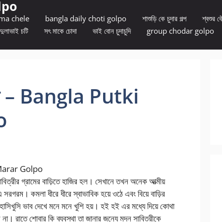
lpo
 ma chele
bangla daily choti golpo
শাশুড়ি কে চুদার গল্প
শ্বশুর বৌ
দুলাভাই চটি
সৎ মাকে চোদা
ভাই বোন চুদাচুদি
group chodar golpo
োদন – Bangla Putki
o
i Marar Golpo
বিত্রীর গ্রামের বাড়িতে হাজির হল। সেখানে তখন অনেক আত্মীয়
লএ সরগরম। কমলা ধীরে ধীরে স্বাভাবিক হয়ে ওঠে এবং বিয়ে বাড়ির
হাসিখুসি ভাব দেখে মনে মনে খুশি হয়। হই হই এর মধ্যে দিয়ে কোথা
ে না। রাতে শোবার কি ব্যবস্থা তা জানার জন্যে মদন সাবিত্রীকে