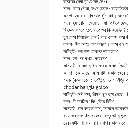
জীবনের সেরা সুখের সন্ধান?)
মদন- আরে বৌমা, কখন উঠলে? রাতে ঠিকঠা
কমলা- হ্যা বাবা, খুব ভাল ঘুমিয়েছি। অ
মদন- হ্যা বৌমা, খেয়েছি। সাবিত্রীকে দেখ
জিজ্ঞেস করতে হবে, রাতে ওর কি হয়েছিল? যে
চুপ মেরে গিয়েছিল কেন? আর ওরকম করে বাঁ
কমলা- ঠিক আছে বাবা বলবো। আরে ওই তো স
সাবিত্রী- হ্যা দাদা আমাকে ডাকছেন?
মদন- হ্যা, বর কখন বেরোবে?
সাবিত্রী- বিকেল ছ টার সময়ে, কমলা তিনট
কমলা- ঠিক আছে, আমি যাই, সকাল থেকে চা 
মদন- (কমলা চলে যেতেই)হ্যা রে সাবিত্র
chodar bangla golpo
সাবিত্রী- সরি দাদা, ভীষন ভুল হুয়ে গেছে। ফ
মদন- কি বলছিস? কি পুষিয়ে দিবি?
সাবিত্রী- রাগ করোনা দাদা, আসলে অনেকদিন
রাতে ওর সঙ্গে থাকতে হবে, কিছুতেই ছাড়
দেব সেটাও পারলাম না। তোমার কাল রাতে নিশ