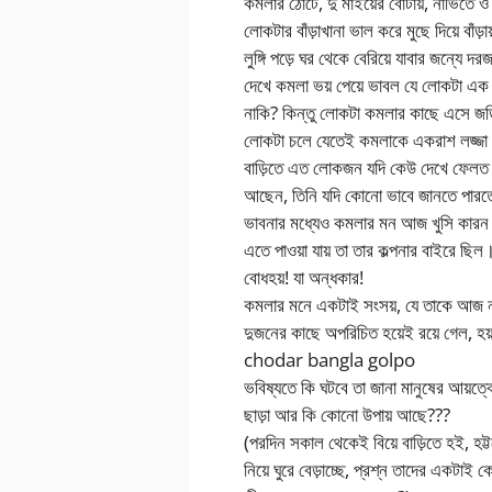
কমলার ঠোঁটে, দু মাইয়ের বোটায়, নাভিতে ও 
লোকটার বাঁড়াখানা ভাল করে মুছে দিয়ে বাঁড
লুঙ্গি পড়ে ঘর থেকে বেরিয়ে যাবার জন্য
দেখে কমলা ভয় পেয়ে ভাবল যে লোকটা এক 
নাকি? কিন্তু লোকটা কমলার কাছে এসে জড়ি
লোকটা চলে যেতেই কমলাকে একরাশ লজ্জা ঘি
বাড়িতে এত লোকজন যদি কেউ দেখে ফেলত ত
আছেন, তিনি যদি কোনো ভাবে জানতে পারতেন
ভাবনার মধ্যেও কমলার মন আজ খুসি কারন 
এতে পাওয়া যায় তা তার কল্পনার বাইরে ছ
বোধহয়! যা অন্ধকার!
কমলার মনে একটাই সংসয়, যে তাকে আজ না 
দুজনের কাছে অপরিচিত হয়েই রয়ে গেল, 
chodar bangla golpo
ভবিষ্যতে কি ঘটবে তা জানা মানুষের আয়ত্ব
ছাড়া আর কি কোনো উপায় আছে???
(পরদিন সকাল থেকেই বিয়ে বাড়িতে হই, হট্
নিয়ে ঘুরে বেড়াচ্ছে, প্রশ্ন তাদের একটাই