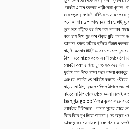
তুলে মেঝেতে পেতে দিল। কমলা বুঝল যে লো
লোকটা এবারে কমলার শাড়ী-সায়া খুলতে গে
শুয়ে পড়ল। লোকটা ঝাঁপিয়ে পড়ে কমলাকে
পড়ে কমলার দু পা ভাঁজ করে তার দু হাঁটু 
চুষে দিয়ে হাঁটুতে ভর দিয়ে বসে কমলার পাছ
করে চাপ দিয়ে পুচ করে বাঁড়ার মুন্ডি কম
আসতে কোমর দুলিয়ে দুলিয়ে বাঁড়াটা ক
বাঁড়াটা কমলার টাইট গুদে চেপে চেপে ঢুক
ঠাপ মারতে মারতে হঠাত একটা জোরে ঠাপ দিয়
লোকটা কমলার জিভ চুষতে শুরু করে দিল। লো
ফুটোয় ঘষা দিতে লাগল ফলে কমলা কামাতুর 
এরপরে লোকটা ওর শরীরটা কমলার শরীরের উ
ঝড়তোলা ঠাপ, দুরন্ত গতিতে ঠাপাতে শুরু 
ঝড়তোলা ঠাপ খেতে খেতে কমলা নিজেই হা
bangla golpo নিজের বুকের কাছে যাতে লো
লোকটার বিচিজোড়া। কমলা সুখের ঘোরে লোক
দিতে দিতে সুখ নিতে থাকলো। সব ঝড়ই শান্
আঁকড়ে ধরে রস খসাল। জল খসার আমেজটা 