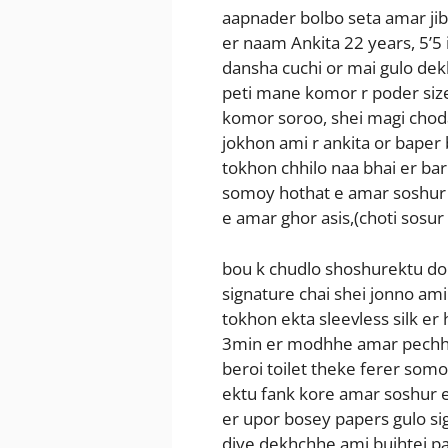
aapnader bolbo seta amar jib
er naam Ankita 22 years, 5’5 
dansha cuchi or mai gulo dek
peti mane komor r poder size
komor soroo, shei magi choda
jokhon ami r ankita or baper
tokhon chhilo naa bhai er bar
somoy hothat e amar soshur t
e amar ghor asis,(choti sosur 
bou k chudlo shoshurektu dor
signature chai shei jonno ami
tokhon ekta sleevless silk er
3min er modhhe amar pechhap
beroi toilet theke ferer som
ektu fank kore amar soshur 
er upor bosey papers gulo si
diye dekhchhe ami bujhtei pa