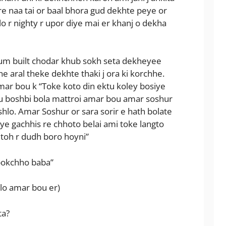
e naa tai or baal bhora gud dekhte peye or
o r nighty r upor diye mai er khanj o dekha
um built chodar khub sokh seta dekheyee
e aral theke dekhte thaki j ora ki korchhe.
ar bou k “Toke koto din ektu koley bosiye
tu boshbi bola mattroi amar bou amar soshur
oshlo. Amar Soshur or sara sorir e hath bolate
oye gachhis re chhoto belai ami toke langto
toh r dudh boro hoyni”
 bokchho baba”
lo amar bou er)
ta?