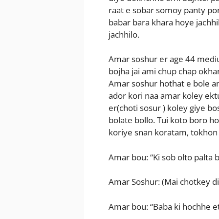
raat e sobar somoy panty por
babar bara khara hoye jachhil
jachhilo.
Amar soshur er age 44 medi
bojha jai ami chup chap okhan
Amar soshur hothat e bole am
ador kori naa amar koley ek
er(choti sosur ) koley giye b
bolate bollo. Tui koto boro h
koriye snan koratam, tokhon 
Amar bou: “Ki sob olto palta
Amar Soshur: (Mai chotkey di
Amar bou: “Baba ki hochhe e