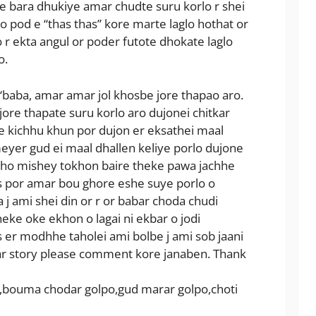
 bara dhukiye amar chudte suru korlo r shei
 pod e “thas thas” kore marte laglo hothat or
 r ekta angul or poder futote dhokate laglo
o.
 “baba, amar amar jol khosbe jore thapao aro.
ore thapate suru korlo aro dujonei chitkar
kichhu khun por dujon er eksathei maal
meyer gud ei maal dhallen keliye porlo dujone
hho mishey tokhon baire theke pawa jachhe
 por amar bou ghore eshe suye porlo o
a j ami shei din or r or babar choda chudi
eke oke ekhon o lagai ni ekbar o jodi
er modhhe taholei ami bolbe j ami sob jaani
r story please comment kore janaben. Thank
,bouma chodar golpo,gud marar golpo,choti