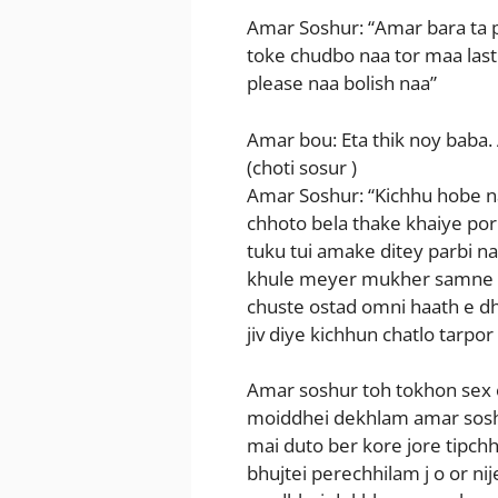
Amar Soshur: “Amar bara ta p
toke chudbo naa tor maa last
please naa bolish naa”
Amar bou: Eta thik noy baba
(choti sosur )
Amar Soshur: “Kichhu hobe n
chhoto bela thake khaiye po
tuku tui amake ditey parbi na
khule meyer mukher samne lo
chuste ostad omni haath e dh
jiv diye kichhun chatlo tarpo
Amar soshur toh tokhon sex 
moiddhei dekhlam amar sosh
mai duto ber kore jore tipc
bhujtei perechhilam j o or n