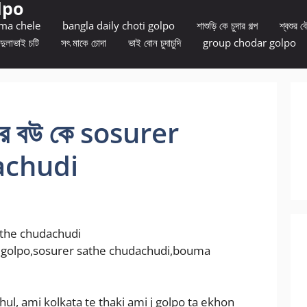
lpo
 ma chele
bangla daily choti golpo
শাশুড়ি কে চুদার গল্প
শ্বশুর বৌ
দুলাভাই চটি
সৎ মাকে চোদা
ভাই বোন চুদাচুদি
group chodar golpo
মার বউ কে sosurer
achudi
 sathe chudachudi
 golpo,sosurer sathe chudachudi,bouma
l, ami kolkata te thaki ami j golpo ta ekhon