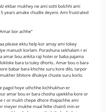
lz ekbar mukhey ne ami sotti bolchhi ami
 5 years amake chudte deyeni. Ami frustrated
. Amar bor achhe”
aa please ektu help kor amay ami tokey
riye manush korlam. Porashuna sekhalam r ei
a amar bou ankita raji hotei or baba pajama
kloke bara ta tuley dhorlo.. Amar bou o bara
ore babar bara khichte suru kore dilo, tarpor
r mukher bhitore dhukiye chuste suru korlo.
e pagol hoye uthchhe kichhukhun er
ur amar bou er bara chosha upekkha kore or
hhe r or mukh chepe dhore thapachhe ami
ijer meyer mukhe maal felte chain5 min er