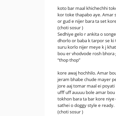
koto bar maal khichechhi tok
kor toke thapabo aye. Amar 
or gud e nijer bara ta set kor
(choti sosur )
Sedhiye gelo r ankita o song
dhorlo or baba k tarpor se k
suru korlo nijer meye k j kh
bou er vhodvode rosh bhora g
“thop thop”
kore awaj hochhilo. Amar bou
jeram bhabe chude mayer pet
jore aaj tomar maal ei poya
ufff uff auuuu bole amar bou
tokhon bara ta bar kore niye 
sathei o doggy style e ready.
(choti sosur )