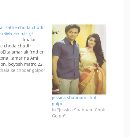
lar sathe choda chudir
 খালার সাথে চোদা চুদি
halar
he choda chudir
oEita amar ak frnd er
tona ..amar na Ami
on, boyosh matro 22.
 ghotona akhon ami
khala ke chodar golpo"
der bolte jacchhi, eta
 jiboner akta birat
tona. Amader bashay
, amar baba, amar ma,
jessica shabnam choti
golpo
In "Jessica Shabnam Choti
Golpo"