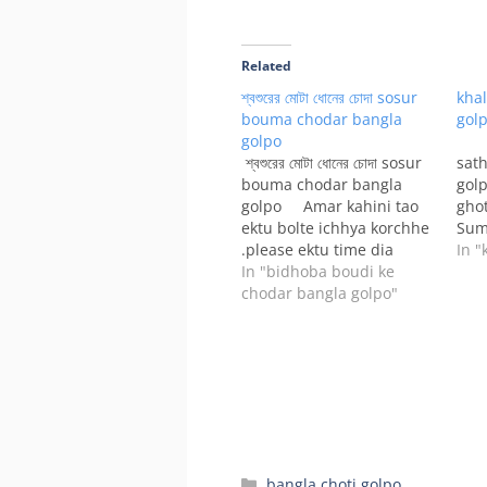
Related
শ্বশুরের মোটা ধোনের চোদা sosur
kha
bouma chodar bangla
golpo
golpo
k
শ্বশুরের মোটা ধোনের চোদা sosur
sat
bouma chodar bangla
golp
golpo Amar kahini tao
gho
ektu bolte ichhya korchhe
Sum
.please ektu time dia
Jei
In "
porben.sosur ke dia
In "bidhoba boudi ke
toma
chodanor moza ta aaj
chodar bangla golpo"
amar
share kori apnader
gho
sathe.aami jake bia
ami
korechhi tar sathe amar
…
boyos 5 bochorer.mone
ami amar swamir theke 5
saal boro.bhagyo krome
amader…
Categories
bangla choti golpo