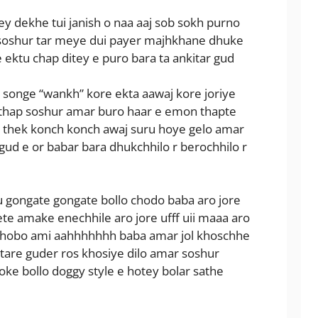
ey dekhe tui janish o naa aaj sob sokh purno
soshur tar meye dui payer majhkhane dhuke
e ektu chap ditey e puro bara ta ankitar gud
e songe “wankh” kore ekta aawaj kore joriye
i thap soshur amar buro haar e emon thapte
at thek konch konch awaj suru hoye gelo amar
ud e or babar bara dhukchhilo r berochhilo r
 gongate gongate bollo chodo baba aro jore
e amake enechhile aro jore ufff uii maaa aro
ti hobo ami aahhhhhhh baba amar jol khoschhe
 tare guder ros khosiye dilo amar soshur
oke bollo doggy style e hotey bolar sathe