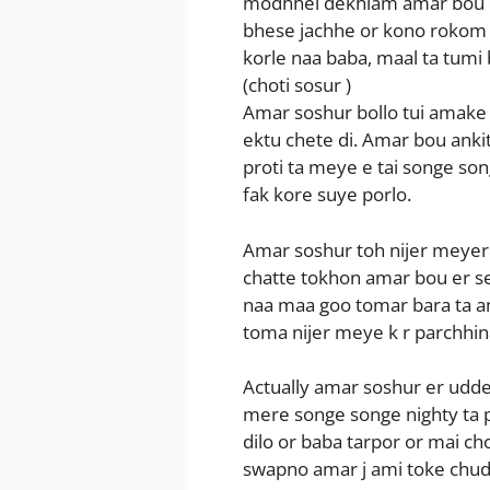
modhhei dekhlam amar bou e
bhese jachhe or kono rokom 
korle naa baba, maal ta tumi b
(choti sosur )
Amar soshur bollo tui amake
ektu chete di. Amar bou anki
proti ta meye e tai songe so
fak kore suye porlo.
Amar soshur toh nijer meyer 
chatte tokhon amar bou er se
naa maa goo tomar bara ta 
toma nijer meye k r parchhin
Actually amar soshur er uddesh
mere songe songe nighty ta 
dilo or baba tarpor or mai c
swapno amar j ami toke chu