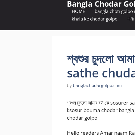
Bangla Chodar Go
Skip
to
HOME
bangla choti golpo
content
khala ke chodar golpo
শালী 
শ্বশুর চুদলো আ
sathe chud
by
banglachodargolpo.com
শ্বশুর চুদলো আমার বউ কে sosurer
l:sosur bouma chodar bangla
chodar golpo
Hello readers Amar naam Rahu