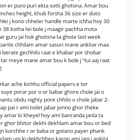
on er puro puri ekta sotti ghotona. Amar bou
inches height, khub forsha 36 size er duto
hlei j kono chheler handle marte ichha hoy 30
 38 kotha tei bole j maagir pachha mota
r guru jai hok ghotona ta ghote last week
 barite chhilam amar sasuri mane ankitar maa
i berate gechhilo raat e khabar por shobar
ar meye mane amar bou k bole j “tui aaj raat
)
kar ache kichhu official papers e tor
 suye porar por o or babar ghore chole jai o
 hantu obdu nighty pore chhilo o chole jabar 2-
 pai r ami toilet jabar jonno ghor theke
oy amar ki kheyel hoy ami banranda janla ta
er ghor bhitor dekhi dekhlam amar bou or bed
gn korchhe r or baba or gotano payer phank
rlam uni ki dekhchhen karon ami jani j ankita