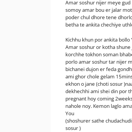
Amar soshur nijer meye gud e
somoy amar bou er jalar moto
poder chul dhore tene dhorlo
betha te ankita chechiye uthl
Kichhu khun por ankita bollo
Amar soshur or kotha shune j
korchhe tokhon soman bhabe 
porlo amar soshur tar nijer 
bichanei dujon er feda gond
ami ghor chole gelam 15mins
ekhon o jane (choti sosur )na
dekhechhi ami shei din por th
pregnant hoy coming 2weeks 
nahole noy. Kemon laglo ama
You
(shoshurer sathe chudachudi
sosur )