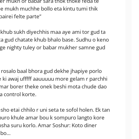
r mukh or babar sara thok thoke feda te
e mukh muchhe bollo eta kintu tumi thik
airei felte parte”
 khub sukh diyechhis maa aye ami tor gud ta
ta gud chatate khub bhalo base. Sudhu o keno
nge nighty tuley or babar mukher samne gud
rosalo baal bhora gud dekhe jhapiye porlo
 ki awaj ufffff aauuuuu more gelam r parchhi
amar borer theke onek beshi mota chude dao
a control korte.
o etai chhilo r uni seta te sofol holen. Ek tan
puro khule amar bou k sompuro langto kore
hosha suru korlo. Amar Soshur: Koto diner
dbo…